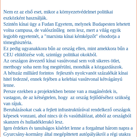
Nem ez az első eset, mikor a környezetvédelmet politikai
eszközként használják.
Szintén kínai ügy a Fudan Egyetem, melynek Budapesten lehetett
volna campusa, de valószínűleg nem lesz, mert a világ egyik
legjobb egyetemét, a "marxista kínai kémképzőt" elsodorja a
tömeghisztéria.
Ez pedig ugyanakkora bűn az ország ellen, mint amekkora bűn a
CEU elüldözése volt, szintúgy politikai okokból.
Az országon átvezető kínai vasútvonal sem volt sikeres ötlet,
merthogy soha nem fog megtérülni, mondták a közgazdászok.
A hétszáz milliárd forintos fejlesztés nyolcvanöt százalékát kínai
hitel fedezné, ennek fejében a kelebiai vasútvonal kétvágányú
lenne.
Persze ezekben a projektekben benne van a magánérdek is,
vastagon, de az kétségtelen, hogy az ország fejlődéséhez szükség
van rájuk.
Beruházásokat csak a fejlett infrastruktúrával rendelkező országok
képesek vonzani, ahol nincs út és vasúthálózat, abból az országból
skanzen és hulladéklerakó lesz.
Igen érdekes és tanulságos kísérlet lenne a forgalmat három napra a
Gyurcsány-kormány által megépíttetett autópályákról a régi utakra