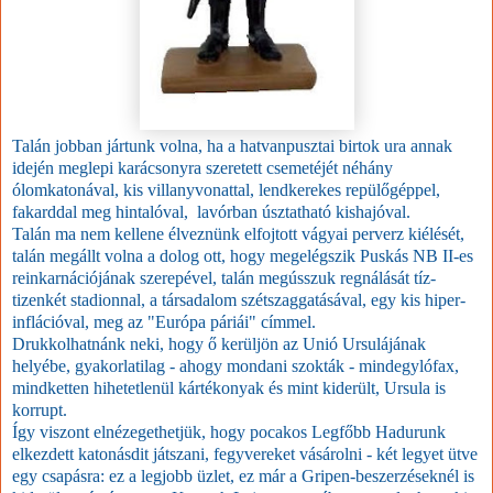
Talán jobban jártunk volna, ha a hatvanpusztai birtok ura annak
idején meglepi karácsonyra szeretett csemetéjét néhány
ólomkatonával, kis villanyvonattal, lendkerekes repülőgéppel,
fakarddal meg hintalóval, lavórban úsztatható kishajóval.
Talán ma nem kellene élveznünk elfojtott vágyai perverz kiélését,
talán megállt volna a dolog ott, hogy megelégszik Puskás NB II-es
reinkarnációjának szerepével, talán megússzuk regnálását tíz-
tizenkét stadionnal, a társadalom szétszaggatásával, egy kis hiper-
inflációval, meg az "Európa páriái" címmel.
Drukkolhatnánk neki, hogy ő kerüljön az Unió Ursulájának
helyébe, gyakorlatilag - ahogy mondani szokták - mindegylófax,
mindketten hihetetlenül kártékonyak és mint kiderült, Ursula is
korrupt.
Így viszont elnézegethetjük, hogy pocakos Legfőbb Hadurunk
elkezdett katonásdit játszani, fegyvereket vásárolni - két legyet ütve
egy csapásra: ez a legjobb üzlet, ez már a Gripen-beszerzéseknél is