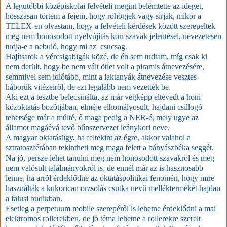
A legutóbbi középiskolai felvételi megint belémtette az ideget,
hosszasan törtem a fejem, hogy röhögjek vagy sírjak, mikor a
TELEX-en olvastam, hogy a felvételi kérdések között szerepeltek
meg nem honosodott nyelvújítás kori szavak jelentései, nevezetesen
tudja-e a nebuló, hogy mi az csucsag.
Hajítsatok a vércsigabigák közé, de én sem tudtam, míg csak ki
nem derült, hogy be nem vált ötlet volt a piramis átnevezésére,
semmivel sem idiótább, mint a laktanyák átnevezése vesztes
háborúk vitézeiről, de ezt legalább nem vezették be.
Aki ezt a tesztbe belecsinálta, az már végképp eltévedt a honi
közoktatás bozótjában, elméje elhomályosult, hajdani csillogó
tehetsége már a múlté, ő maga pedig a NER-é, mely ugye az
államot magáévá tevő bűnszervezet leánykori neve.
A magyar oktatásügy, ha feltekint az égre, akkor valahol a
sztratoszférában tekintheti meg maga felett a bányászbéka seggét.
Na jó, persze lehet tanulni meg nem honosodott szavakról és meg
nem valósult találmányokról is, de ennél már az is hasznosabb
lenne, ha arról érdeklődne az oktatáspolitikai fenomén, hogy mire
használták a kukoricamorzsolás csutka nevű melléktermékét hajdan
a falusi budikban.
Esetleg a perpetuum mobile szerepéről ls lehetne érdeklődni a mai
elektromos rollerekben, de jó téma lehetne a rollerekre szerelt