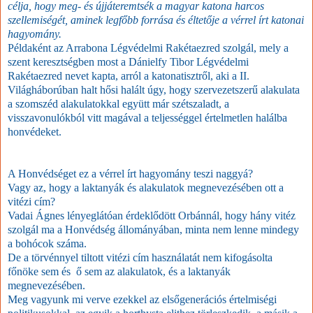
célja, hogy meg- és újjáteremtsék a magyar katona harcos
szellemiségét, aminek legfőbb forrása és éltetője a vérrel írt katonai
hagyomány.
Példaként az Arrabona Légvédelmi Rakétaezred szolgál, mely a
szent keresztségben most a Dánielfy Tibor Légvédelmi
Rakétaezred nevet kapta, arról a katonatisztről, aki a II.
Világháborúban halt hősi halált úgy, hogy szervezetszerű alakulata
a szomszéd alakulatokkal együtt már szétszaladt, a
visszavonulókból vitt magával a teljességgel értelmetlen halálba
honvédeket.
A Honvédséget ez a vérrel írt hagyomány teszi naggyá?
Vagy az, hogy a laktanyák és alakulatok megnevezésében ott a
vitézi cím?
Vadai Ágnes lényeglátóan érdeklődött Orbánnál, hogy hány vitéz
szolgál ma a Honvédség állományában, minta nem lenne mindegy
a bohócok száma.
De a törvénnyel tiltott vitézi cím használatát nem kifogásolta
főnöke sem és ő sem az alakulatok, és a laktanyák
megnevezésében.
Meg vagyunk mi verve ezekkel az elsőgenerációs értelmiségi