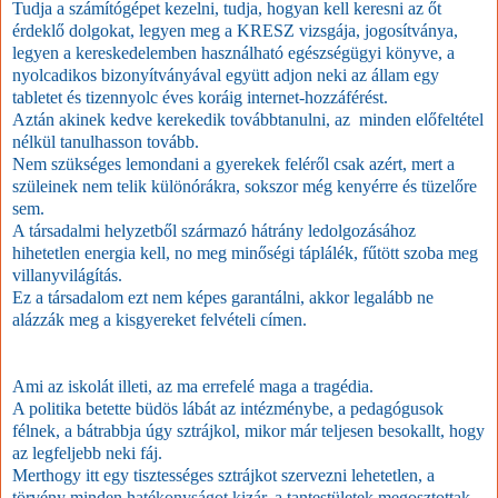
Tudja a számítógépet kezelni, tudja, hogyan kell keresni az őt
érdeklő dolgokat, legyen meg a KRESZ vizsgája, jogosítványa,
legyen a kereskedelemben használható egészségügyi könyve, a
nyolcadikos bizonyítványával együtt adjon neki az állam egy
tabletet és tizennyolc éves koráig internet-hozzáférést.
Aztán akinek kedve kerekedik továbbtanulni, az minden előfeltétel
nélkül tanulhasson tovább.
Nem szükséges lemondani a gyerekek feléről csak azért, mert a
szüleinek nem telik különórákra, sokszor még kenyérre és tüzelőre
sem.
A társadalmi helyzetből származó hátrány ledolgozásához
hihetetlen energia kell, no meg minőségi táplálék, fűtött szoba meg
villanyvilágítás.
Ez a társadalom ezt nem képes garantálni, akkor legalább ne
alázzák meg a kisgyereket felvételi címen.
Ami az iskolát illeti, az ma errefelé maga a tragédia.
A politika betette büdös lábát az intézménybe, a pedagógusok
félnek, a bátrabbja úgy sztrájkol, mikor már teljesen besokallt, hogy
az legfeljebb neki fáj.
Merthogy itt egy tisztességes sztrájkot szervezni lehetetlen, a
törvény minden hatékonyságot kizár, a tantestületek megosztottak,