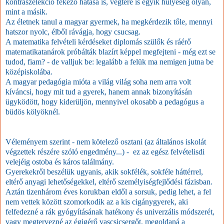
kontraszelekció fékező hatása is, végtére is egyik hülyeség olyan,
mint a másik.
Az életnek tanul a magyar gyermek, ha megkérdezik tőle, mennyi
hatszor nyolc, élből rávágja, hogy csucsag.
A matematika felvételi kérdéseket diplomás szülők és ráérő
matematikatanárok próbálták blazírt képpel megfejteni - még ezt se
tudod, fiam? - de valljuk be: legalább a felük ma nemigen jutna be
középiskolába.
A magyar pedagógia mióta a világ világ soha nem arra volt
kíváncsi, hogy mit tud a gyerek, hanem annak bizonyításán
ügyködött, hogy kiderüljön, mennyivel okosabb a pedagógus a
büdös kölyöknél.
Véleményem szerint - nem kötelező osztani (az általános iskolát
végzettek részére szóló engedmény...) - ez az egész felvételisdi
velejéig ostoba és káros találmány.
Gyerekekről beszélük ugyanis, akik sokfélék, sokféle háttérrel,
eltérő anyagi lehetőségekkel, eltérő személyiségfejlődési fázisban.
Aztán tizenhárom éves korukban eldől a sorsuk, pedig lehet, a fel
nem vettek között szomorkodik az a kis cigánygyerek, aki
felfedezné a rák gyógyításának hatékony és univerzális módszerét,
vagy megtervezné az égigérő vascsicsergőt, megoldaná a