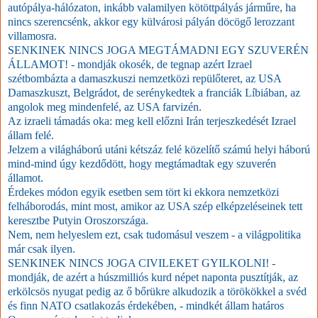
autópálya-hálózaton, inkább valamilyen kötöttpályás járműre, ha
nincs szerencsénk, akkor egy külvárosi pályán döcögő lerozzant
villamosra.
SENKINEK NINCS JOGA MEGTÁMADNI EGY SZUVERÉN
ÁLLAMOT! - mondják okosék, de tegnap azért Izrael
szétbombázta a damaszkuszi nemzetközi repülőteret, az USA
Damaszkuszt, Belgrádot, de serénykedtek a franciák Líbiában, az
angolok meg mindenfelé, az USA farvizén.
Az izraeli támadás oka: meg kell előzni Irán terjeszkedését Izrael
állam felé.
Jelzem a világháború utáni kétszáz felé közelítő számú helyi háború
mind-mind úgy kezdődött, hogy megtámadtak egy szuverén
államot.
Érdekes módon egyik esetben sem tört ki ekkora nemzetközi
felháborodás, mint most, amikor az USA szép elképzeléseinek tett
keresztbe Putyin Oroszországa.
Nem, nem helyeslem ezt, csak tudomásul veszem - a világpolitika
már csak ilyen.
SENKINEK NINCS JOGA CIVILEKET GYILKOLNI! -
mondják, de azért a húszmilliós kurd népet naponta pusztítják, az
erkölcsös nyugat pedig az ő bőrükre alkudozik a törökökkel a svéd
és finn NATO csatlakozás érdekében, - mindkét állam határos