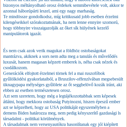
bizonyos méltányolható orosz érdekek semmibevétele volt, akkor te
azonnal háborúpárti leszel, ami egy nagy marhaság.
Te mindössze gondolkodsz, míg kritikusaid jobb esetben érzelmi
kilengéseikkel szórakoztatnának, ha nem lenne ennyire szomorú,
hogy többnyire visszaigazolják az őket sík hülyének kezelő
manipulátorok igazát.
És nem csak azok verik magukat a földhöz ostobaságokat
mantrázva, akiknek a sors nem adta meg a tanulás és művelődés
luxusát, hanem magasan képzett emberek is, néha csak nézek és
csodálkozom.
Generációk elfojtott érzelmei törnek fel a mai ruszofóbok
gyűlölködési gyakorlataiból, a Bruszilov-offenzívában megsebesült
üknagypapa mélységes gyűlölete az őt seggbelövő kozák iránt, aki
ebben az esetben természetesen orosz.
Azt sem szeretem, hogy még a legtájékozottabbak sem képesek
átlátni, hogy mekkora ostobaság Putyinozni, hiszen épeszű ember
azt se képzelheti, hogy az USA politikáját egyszemélyben a
demens Biden határozza meg, nem pedig kényszerítő gazdasági ls
társadalmi - politikai körülmények.
A társadalmak nem versenyautókra hasonlítanak egy jól kiépített