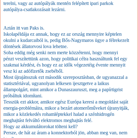
terelni, vagy az autópályák mentén felépített ipari parkok
autópálya-csatlakozásait lezárni.
Aztán itt van Paks is.
Iskolapéldája ez annak, hogy ez az ország mennyire képtelen
okulni a kudarcaiból is, pedig Bős-Nagymaros ügye a félrekezelt
döntések állatorvosi lova lehetne.
Soha eddig még senki nem merte közzétenni, hogy mennyi
pénzt veszítettünk azon, hogy politikai célra használtunk fel egy
szakmai kérdést, és hogy ez az idők végezetéig évente mennyit
vesz ki az adófizetők zsebéből.
Most újrajátsszuk ezt második szereposztásban, de ugyanazzal a
statisztériával, ugyanolyan lelkesen ijesztgetve a laikus
állampolgárt, mint amikor a Dunaszauruszt, meg a papírtigrist
próbáltuk idomítani.
Tesszük ezt akkor, amikor egész Európa keresi a megoldást saját
energia-problémáira, mikor a bezárt atomerőműveket újranyitják,
mikor a közlekedés rohamléptekkel halad a szénhidrogén
meghajtást felváltó elektromos meghajtás felé.
Hogy az akkumulátorokat tölteni kell?
Persze, de hát az áram a konnektorból jön, abban meg van, nem