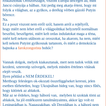
roskasztották Oroszországot, viszont Európa délcegen áll, mint
Jancsi csúnyája a bálban. Aki pedig meg akarja érteni, hogy mi
folyik a világban, az a gyilkos, a derékig vérben gázoló Putyin
bérence.
Na.
Ez a poszt viszont nem erről szól, hanem arról a rejtélyről,
hogy miért nem lehet erről a világpolitikai helyzetről normálisan
beszélni, beszélgetni, miért kelt ordas indulatokat maga a téma,
miért kell nekem utálnom az oroszokat, ha akarom, ha nem, miért
kell nekem Putyint gyilkosnak tartanom, és miért a demokrácia
bajnoka a
farokzongorista
bohóc?
Vannak dolgok, melyek kiakasztanak, mert nem tudok velük mit
kezdeni, sztereotip szövegek, melyek minden értelmes vitának
elejét veszik.
Ilyen például a NEM ÉRDEKEL!
Merthogy felesleges ok-okozati összefüggéseket keresni, jelen
esetben tűrhetetlen, hogy Ukrajnában hideg van, hogy nincs fűtés,
hogy kitörtek az ablakok.
Már az se érdekes, hogy háború van, melyben ki szoktak törni az
ablakok, ha jól emlékszem tanulmányaimra, akkor így volt ez
Leningrádban is, Nagaszakiban, sőt Drezdában is, a háború nem