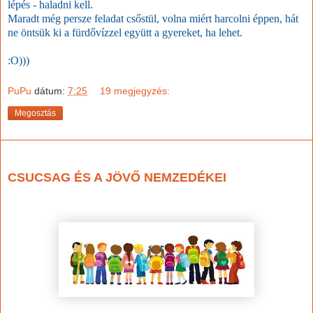
lépés - haladni kell.
Maradt még persze feladat csőstül, volna miért harcolni éppen, hát
ne öntsük ki a fürdővízzel együtt a gyereket, ha lehet.
:O)))
PuPu
dátum:
7:25
19 megjegyzés:
Megosztás
2023. január 23., hétfő
CSUCSAG ÉS A JÖVŐ NEMZEDÉKEI