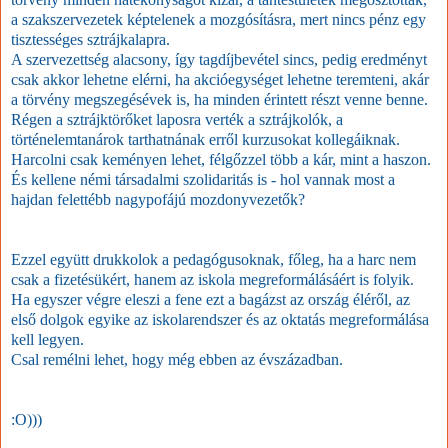
a szakszervezetek képtelenek a mozgósításra, mert nincs pénz egy
tisztességes sztrájkalapra.
A szervezettség alacsony, így tagdíjbevétel sincs, pedig eredményt
csak akkor lehetne elérni, ha akcióegységet lehetne teremteni, akár
a törvény megszegésévek is, ha minden érintett részt venne benne.
Régen a sztrájktörőket laposra verték a sztrájkolók, a
történelemtanárok tarthatnának erről kurzusokat kollegáiknak.
Harcolni csak keményen lehet, félgőzzel több a kár, mint a haszon.
És kellene némi társadalmi szolidaritás is - hol vannak most a
hajdan felettébb nagypofájú mozdonyvezetők?
Ezzel együtt drukkolok a pedagógusoknak, főleg, ha a harc nem
csak a fizetésükért, hanem az iskola megreformálásáért is folyik.
Ha egyszer végre eleszi a fene ezt a bagázst az ország éléről, az
első dolgok egyike az iskolarendszer és az oktatás megreformálása
kell legyen.
Csal remélni lehet, hogy még ebben az évszázadban.
:O)))