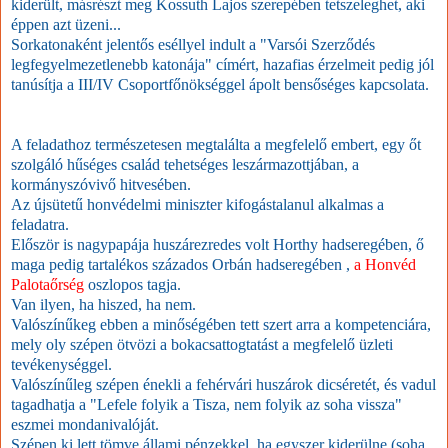
kiderült, másrészt meg Kossuth Lajos szerepében tetszeleghet, aki
éppen azt üzeni...
Sorkatonaként jelentős eséllyel indult a "Varsói Szerződés
legfegyelmezetlenebb katonája" címért, hazafias érzelmeit pedig jól
tanúsítja a III/IV Csoportfőnökséggel ápolt bensőséges kapcsolata.
A feladathoz természetesen megtalálta a megfelelő embert, egy őt
szolgáló hűséges család tehetséges leszármazottjában, a
kormányszóvivő hitvesében.
Az újsütetű honvédelmi miniszter kifogástalanul alkalmas a
feladatra.
Először is nagypapája huszárezredes volt Horthy hadseregében, ő
maga pedig tartalékos százados Orbán hadseregében ,
a
Honvéd
Palotaőrség
oszlopos tagja.
Van ilyen, ha hiszed, ha nem.
Valószínűkeg ebben a minőségében tett szert arra a kompetenciára,
mely oly szépen ötvözi a bokacsattogtatást a megfelelő üzleti
tevékenységgel.
Valószínűleg szépen énekli a fehérvári huszárok dicséretét, és vadul
tagadhatja a "Lefele folyik a Tisza, nem folyik az soha vissza"
eszmei mondanivalóját.
Szépen ki lett tömve állami pénzekkel, ha egyszer kiderülne (soha