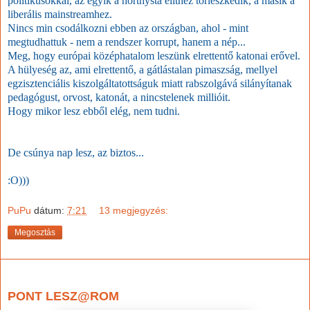
politikusokkal, az egyik a horthysta elithez törleszkedik, a másik a
liberális mainstreamhez.
Nincs min csodálkozni ebben az országban, ahol - mint
megtudhattuk - nem a rendszer korrupt, hanem a nép...
Meg, hogy európai középhatalom leszünk elrettentő katonai erővel.
A hülyeség az, ami elrettentő, a gátlástalan pimaszság, mellyel
egzisztenciális kiszolgáltatottságuk miatt rabszolgává silányítanak
pedagógust, orvost, katonát, a nincstelenek millióit.
Hogy mikor lesz ebből elég, nem tudni.
De csúnya nap lesz, az biztos...
:O)))
PuPu
dátum:
7:21
13 megjegyzés:
Megosztás
2023. január 4., szerda
PONT LESZ@ROM