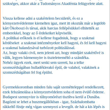
szükséges, akkor akár a Tudományos Akadémia felügyelete alatt.
Vissza kellene adni a szakértelem becsületét, és ez a
környezetvédelemre kiemelten igaz, mert itt okozták már a legtöbb
kárt Ökoboszi és társai, akik harcias fellépésükkel elhitették az
emberekkel, hogy az ő érdekeiket képviselik.
A politikai erőknek is el kellene fogadniuk, hogy a szakmai
kérdéseket a szakmai intézményekre kell hagyni, és fel kell hagyni
a szakmai halandzsával turbózott politizálással.
Az, hogy valaki civil, nem jelenti azt, hogy mindjárt szakértővé is
válik, legyen bármennyire is tiszteletreméltó a szándéka.
Nehéz ügyek ezek, mert senki sem szereti, ha a telke
szomszédságában hulladéklerakó épül, de valahol, valakinek a
szomszédságában fel fog épülni.
Gyermekkoromban minden falu saját szemétteleppel rendelkezett,
ezek felszámolása a környezetvédelem soha el nem évülő érdeme.
Budapest szennyvize is túlnyomórészt tisztítva kerül a Dunába.
Bagózni se lehet a buszmegállókban - igaz, Százhalombatta
rákkeltő füstje még vígan szennyezi a levegőt. de hát a kis lépés is