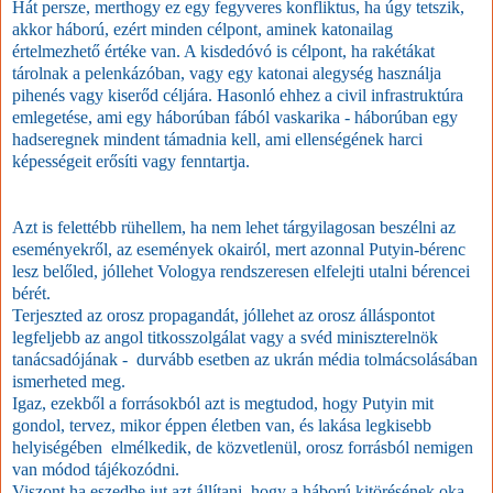
Hát persze, merthogy ez egy fegyveres konfliktus, ha úgy tetszik,
akkor háború, ezért minden célpont, aminek katonailag
értelmezhető értéke van. A kisdedóvó is célpont, ha rakétákat
tárolnak a pelenkázóban, vagy egy katonai alegység használja
pihenés vagy kiserőd céljára. Hasonló ehhez a civil infrastruktúra
emlegetése, ami egy háborúban fából vaskarika - háborúban egy
hadseregnek mindent támadnia kell, ami ellenségének harci
képességeit erősíti vagy fenntartja.
Azt is felettébb rühellem, ha nem lehet tárgyilagosan beszélni az
eseményekről, az események okairól, mert azonnal Putyin-bérenc
lesz belőled, jóllehet Vologya rendszeresen elfelejti utalni bérencei
bérét.
Terjeszted az orosz propagandát, jóllehet az orosz álláspontot
legfeljebb az angol titkosszolgálat vagy a svéd miniszterelnök
tanácsadójának - durvább esetben az ukrán média tolmácsolásában
ismerheted meg.
Igaz, ezekből a forrásokból azt is megtudod, hogy Putyin mit
gondol, tervez, mikor éppen életben van, és lakása legkisebb
helyiségében elmélkedik, de közvetlenül, orosz forrásból nemigen
van módod tájékozódni.
Viszont ha eszedbe jut azt állítani, hogy a háború kitörésének oka