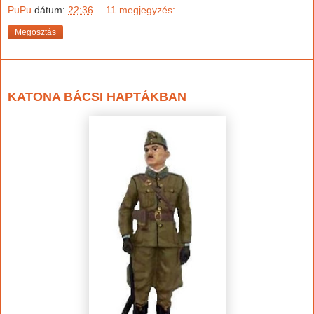
PuPu
dátum:
22:36
11 megjegyzés:
Megosztás
2023. január 20., péntek
KATONA BÁCSI HAPTÁKBAN