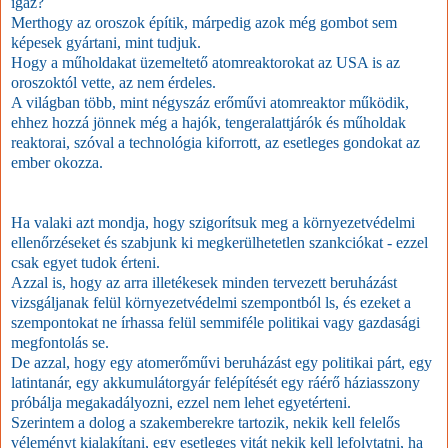
igaz?
Merthogy az oroszok építik, márpedig azok még gombot sem
képesek gyártani, mint tudjuk.
Hogy a műholdakat üzemeltető atomreaktorokat az USA is az
oroszoktól vette, az nem érdeles.
A világban több, mint négyszáz erőművi atomreaktor működik,
ehhez hozzá jönnek még a hajók, tengeralattjárók és műholdak
reaktorai, szóval a technológia kiforrott, az esetleges gondokat az
ember okozza.
Ha valaki azt mondja, hogy szigorítsuk meg a környezetvédelmi
ellenőrzéseket és szabjunk ki megkerülhetetlen szankciókat - ezzel
csak egyet tudok érteni.
Azzal is, hogy az arra illetékesek minden tervezett beruházást
vizsgáljanak felül környezetvédelmi szempontból ls, és ezeket a
szempontokat ne írhassa felül semmiféle politikai vagy gazdasági
megfontolás se.
De azzal, hogy egy atomerőművi beruházást egy politikai párt, egy
latintanár, egy akkumulátorgyár felépítését egy ráérő háziasszony
próbálja megakadályozni, ezzel nem lehet egyetérteni.
Szerintem a dolog a szakemberekre tartozik, nekik kell felelős
véleményt kialakítani, egy esetleges vitát nekik kell lefolytatni, ha