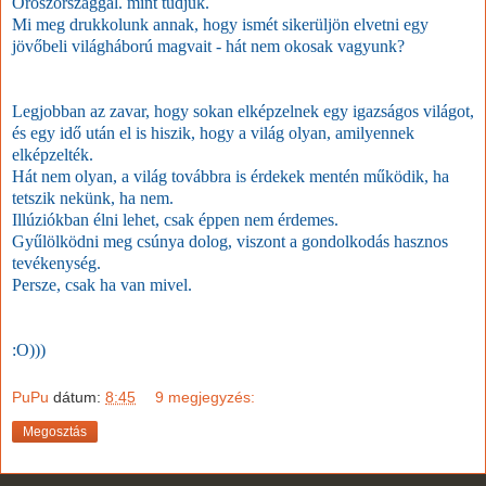
Oroszországgal. mint tudjuk.
Mi meg drukkolunk annak, hogy ismét sikerüljön elvetni egy
jövőbeli világháború magvait - hát nem okosak vagyunk?
Legjobban az zavar, hogy sokan elképzelnek egy igazságos világot,
és egy idő után el is hiszik, hogy a világ olyan, amilyennek
elképzelték.
Hát nem olyan, a világ továbbra is érdekek mentén működik, ha
tetszik nekünk, ha nem.
Illúziókban élni lehet, csak éppen nem érdemes.
Gyűlölködni meg csúnya dolog, viszont a gondolkodás hasznos
tevékenység.
Persze, csak ha van mivel.
:O)))
PuPu
dátum:
8:45
9 megjegyzés:
Megosztás