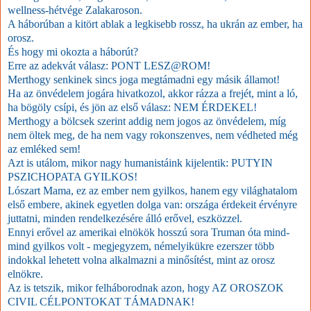
wellness-hétvége Zalakaroson.
A háborúban a kitört ablak a legkisebb rossz, ha ukrán az ember, ha
orosz.
És hogy mi okozta a háborút?
Erre az adekvát válasz: PONT LESZ@ROM!
Merthogy senkinek sincs joga megtámadni egy másik államot!
Ha az önvédelem jogára hivatkozol, akkor rázza a frejét, mint a ló,
ha bögöly csípi, és jön az első válasz: NEM ÉRDEKEL!
Merthogy a bölcsek szerint addig nem jogos az önvédelem, míg
nem öltek meg, de ha nem vagy rokonszenves, nem védheted még
az emléked sem!
Azt is utálom, mikor nagy humanistáink kijelentik: PUTYIN
PSZICHOPATA GYILKOS!
Lószart Mama, ez az ember nem gyilkos, hanem egy világhatalom
első embere, akinek egyetlen dolga van: országa érdekeit érvényre
juttatni, minden rendelkezésére álló erővel, eszközzel.
Ennyi erővel az amerikai elnökök hosszú sora Truman óta mind-
mind gyilkos volt - megjegyzem, némelyikükre ezerszer több
indokkal lehetett volna alkalmazni a minősítést, mint az orosz
elnökre.
Az is tetszik, mikor felháborodnak azon, hogy AZ OROSZOK
CIVIL CÉLPONTOKAT TÁMADNAK!