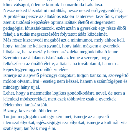
klímaválságot, ő lenne korunk Leonardo da Lakatosa.
Nesze neked társadalmi mobilitás, nesze neked esélyegyenlőség.
A probléma persze az általános iskolai tantervvel kezdődik, melyet
zsenik tudóssá képzésére optimalizáltak élettől elidegenedett
pedagógiai lótuszfaktuszok, ezért aztán a gyerekek egy része élből
feladja a tudás megszerzéséért folytatott ádáz küzdelmét.
Más része kiszenvedi magából azt a minimumot, mely ahhoz kell.
hogy tanára ne keltsen gyanút, hogy talán mégsem a gyerekek
hibája az, ha az osztály hetven százaléka megbuktatható lenne.
Szerintem az általános iskolának az lenne a szerepe, hogy
felkészítsen az önálló életre, a fiatal - ha továbbtanul, ha nem -
képes legyen ügyei önálló vitelére.
Ismerje az alapvető pénzügyi dolgokat, tudjon bankolni, szövegértő
módon olvasni, írni - esetleg nem kézzel, hanem a számítógépen és
mindegy hány ujjal.
Lehet, hogy a matematika logikus gondolkodásra nevel, de nem a
jelenlegi módszerekkel, mert ezek többnyire csak a gyerekek
félelemben tartására jók.
Bizony, kevesebb több lenne.
Tudjon megfogalmazni egy kérelmet, ismerje az alapvető
illemszabályokat, egészségügyi szabályokat, ismerje a kulturált vita
szabályait, tanítsák meg élni.