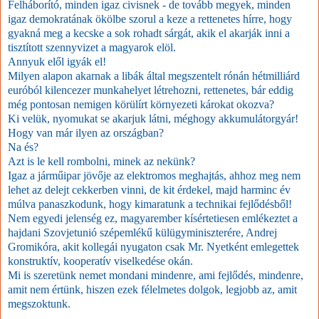
Felháborító, minden igaz civisnek - de tovább megyek, minden
igaz demokratának ökölbe szorul a keze a rettenetes hírre, hogy
gyakná meg a kecske a sok rohadt sárgát, akik el akarják inni a
tisztított szennyvizet a magyarok elöl.
Annyuk elől igyák el!
Milyen alapon akarnak a libák által megszentelt rónán hétmilliárd
euróból kilencezer munkahelyet létrehozni, rettenetes, bár eddig
még pontosan nemigen körülírt környezeti károkat okozva?
Ki velük, nyomukat se akarjuk látni, méghogy akkumulátorgyár!
Hogy van már ilyen az országban?
Na és?
Azt is le kell rombolni, minek az nekünk?
Igaz a járműipar jövője az elektromos meghajtás, ahhoz meg nem
lehet az delejt cekkerben vinni, de kit érdekel, majd harminc év
múlva panaszkodunk, hogy kimaratunk a technikai fejlődésből!
Nem egyedi jelenség ez, magyarember kísértetiesen emlékeztet a
hajdani Szovjetunió szépemlékű külügyminiszterére, Andrej
Gromikóra, akit kollegái nyugaton csak Mr. Nyetként emlegettek
konstruktív, kooperatív viselkedése okán.
Mi is szeretünk nemet mondani mindenre, ami fejlődés, mindenre,
amit nem értünk, hiszen ezek félelmetes dolgok, legjobb az, amit
megszoktunk.