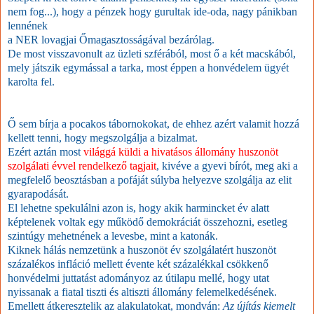
nem fog...), hogy a pénzek hogy gurultak ide-oda, nagy pánikban
lennének
a NER lovagjai Őmagasztosságával bezárólag.
De most visszavonult az üzleti szférából, most ő a két macskából,
mely játszik egymással a tarka, most éppen a honvédelem ügyét
karolta fel.
Ő sem bírja a pocakos tábornokokat, de ehhez azért valamit hozzá
kellett tenni, hogy megszolgálja a bizalmat.
Ezért aztán most
világgá küldi a hivatásos állomány huszonöt
szolgálati évvel rendelkező tagjait
,
kivéve a gyevi bírót, meg aki a
megfelelő beosztásban a pofáját súlyba helyezve szolgálja az elit
gyarapodását.
El lehetne spekulálni azon is, hogy akik harmincket év alatt
képtelenek voltak egy működő demokráciát összehozni, esetleg
szintúgy mehetnének a levesbe, mint a katonák.
Kiknek hálás nemzetünk a huszonöt év szolgálatért huszonöt
százalékos infláció mellett évente két százalékkal csökkenő
honvédelmi juttatást adományoz az útilapu mellé, hogy utat
nyissanak a fiatal tiszti és altiszti állomány felemelkedésének.
Emellett átkeresztelik az alakulatokat, mondván:
Az újítás kiemelt