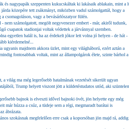
 és nagypapák szeppenten kukucskáltak ki lakásaik ablakain, mint a l
a járda közepére tett zsákmányt, miközben vadul számolgattál, hogy a
eg a csomagoláson, vagy a bevásárlószatyor fülén.
al - nem számolgatott, megölt negyvenezer embert - már, akiről tudunk,
rúgó csapatok stadionjai voltak védettek a járvánnyal szemben.
na egyetlen halál is, ha az érdekelt jókor lett volna jó helyen - de hát -
kább kiérdemelné...
a ugyanis majdnem akkora üzlet, mint egy világháború, ezért aztán a
mindig fontosabbak voltak, mint az állampolgárok élete, szinte bárhol a
ult, a világ ma még legerősebb hatalmának vezetését sikerült ugyan
ájából, Trump helyett viszont jött a küldetéstudatos utód, aki szüntele
gerősebb bajnok is elveszti idővel bajnoki övét, jön helyette egy még
it már húzza a csúz, a tüdeje sem a régi, megmaradt barátai is
az ábrázata.
talános szokásnak megfelelően erre csak a koporsóban jön majd rá, addig