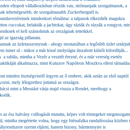
nden ellopott vállalkozásban részük van, strómanjaik szorgalmasok, a
ak tehetségesebb, de szorgalmasabb Zuckerbergnél is.
 bandavezéreinek mindenkori rémálma: a talpasok elkezdték magukra
uitton cuccokat, belakták a jachtokat, úgy rázták és rázzák a rongyot, mi
eniknek el kell számolniuk az országnak tetteikkel.
d az igazság pillanata.
annak az üzletasszonynak - ahogy mostanában a legősibb üzlet sztárjait
 ismer rá - mikor a már kissé molyrágta átszabott külsőt kifordítják...
 a rablás, mintha a Vezér a vesztét érezné, és a már vereség esetén
öld taktikáját alkalmazza, mint Kutuzov Napóleon Moszkva elleni támadás
ont minden tisztségviselő legyen az ő embere, akik aztán az első naptól
ni, mely lélegzethez juttatná az országot.
 bácsi mint a Messiást várja majd vissza a Rendet, merthogy a
kodik.
 és az ész halvány csillogását mutatta, képes volt tömegeket megmozgatn
zül, mintha megértette volna, hogy egy hiénafalka randalírozása közben
bályrendszere szerint eljárni, hanem bizony, bármennyire is