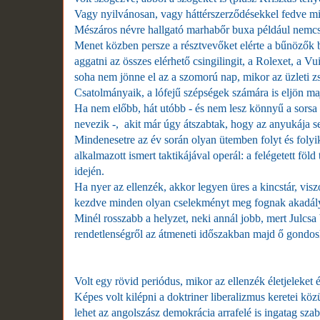
Vagy nyilvánosan, vagy háttérszerződésekkel fedve mi
Mészáros névre hallgató marhabőr buxa például nemcs
Menet közben persze a résztvevőket elérte a bűnözők
aggatni az összes elérhető csingilingit, a Rolexet, a V
soha nem jönne el az a szomorú nap, mikor az üzleti zs
Csatolmányaik, a lófejű szépségek számára is eljön maj
Ha nem előbb, hát utóbb - és nem lesz könnyű a sorsa 
nevezik -, akit már úgy átszabtak, hogy az anyukája sem
Mindenesetre az év során olyan ütemben folyt és folyik
alkalmazott ismert taktikájával operál: a felégetett f
idején.
Ha nyer az ellenzék, akkor legyen üres a kincstár, visz
kezdve minden olyan cselekményt meg fognak akadályoz
Minél rosszabb a helyzet, neki annál jobb, mert Julcsa
rendetlenségről az átmeneti időszakban majd ő gondos
Volt egy rövid periódus, mikor az ellenzék életjeleket
Képes volt kilépni a doktriner liberalizmus keretei kö
lehet az angolszász demokrácia arrafelé is ingatag sza