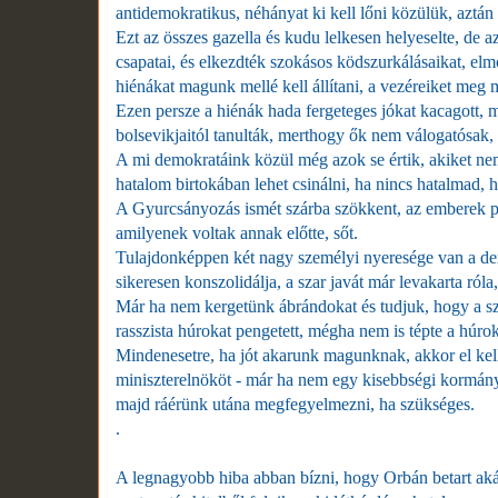
antidemokratikus, néhányat ki kell lőni közülük, aztán
Ezt az összes gazella és kudu lelkesen helyeselte, d
csapatai, és elkezdték szokásos ködszurkálásaikat, elm
hiénákat magunk mellé kell állítani, a vezéreiket meg m
Ezen persze a hiénák hada fergeteges jókat kacagott, m
bolsevikjaitól tanulták, merthogy ők nem válogatósak,
A mi demokratáink közül még azok se értik, akiket ne
hatalom birtokában lehet csinálni, ha nincs hatalmad, 
A Gyurcsányozás ismét szárba szökkent, az emberek pe
amilyenek voltak annak előtte, sőt.
Tulajdonképpen két nagy személyi nyeresége van a demo
sikeresen konszolidálja, a szar javát már levakarta róla,
Már ha nem kergetünk ábrándokat és tudjuk, hogy a szo
rasszista húrokat pengetett, mégha nem is tépte a húrok
Mindenesetre, ha jót akarunk magunknak, akkor el kell 
miniszterelnököt - már ha nem egy kisebbségi kormánya
majd ráérünk utána megfegyelmezni, ha szükséges.
.
A legnagyobb hiba abban bízni, hogy Orbán betart aká