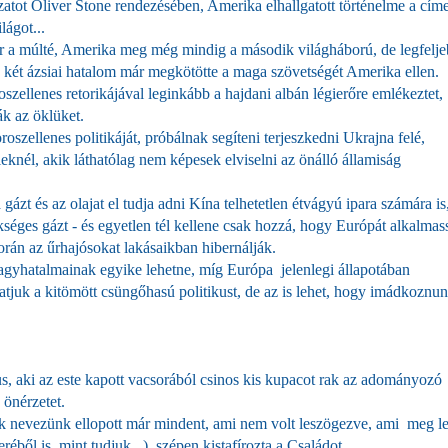
ot Oliver Stone rendezésében, Amerika elhallgatott történelme a címe
lágot...
r a múlté, Amerika meg még mindig a második világháború, de legfelj
két ázsiai hatalom már megkötötte a maga szövetségét Amerika ellen.
szellenes retorikájával leginkább a hajdani albán légierőre emlékeztet,
ák az öklüket.
szellenes politikáját, próbálnak segíteni terjeszkedni Ukrajna felé,
eknél, akik láthatólag nem képesek elviselni az önálló államiság
gázt és az olajat el tudja adni Kína telhetetlen étvágyú ipara számára is
zükséges gázt - és egyetlen tél kellene csak hozzá, hogy Európát alkalmas
orán az űrhajósokat lakásaikban hibernálják.
nagyhatalmainak egyike lehetne, míg Európa jelenlegi állapotában
tjuk a kitömött csüngőhasú politikust, de az is lehet, hogy imádkoznu
us, aki az este kapott vacsorából csinos kis kupacot rak az adományozó
 önérzetet.
k nevezünk ellopott már mindent, ami nem volt leszögezve, ami meg l
réből is, mint tudjuk...), szépen kistafírozta a Családot.