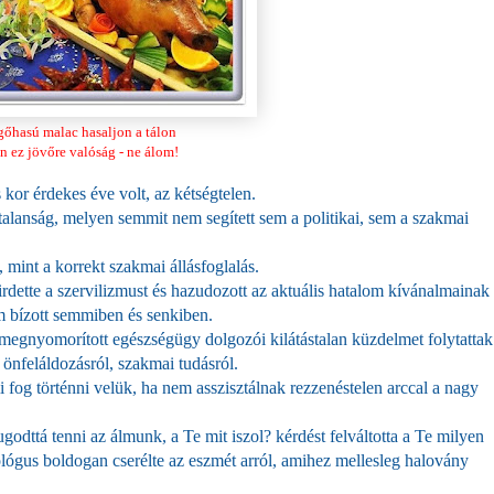
őhasú malac hasaljon a tálon
n ez jövőre
valóság
- ne álom!
s kor érdekes éve volt, az kétségtelen.
alanság, melyen semmit nem segített sem a politikai, sem a szakmai
mint a korrekt szakmai állásfoglalás.
rdette a szervilizmust és hazudozott az aktuális hatalom kívánalmainak
m bízott semmiben és senkiben.
 megnyomorított egészségügy dolgozói kilátástalan küzdelmet folytattak
 önfeláldozásról, szakmai tudásról.
 fog történni velük, ha nem asszisztálnak rezzenéstelen arccal a nagy
ugodttá tenni az álmunk, a Te mit iszol? kérdést felváltotta a Te milyen
ológus boldogan cserélte az eszmét arról, amihez mellesleg halovány