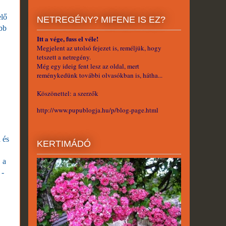
elő
NETREGÉNY? MIFENE IS EZ?
ébb
Itt a vége, fuss el véle!
Megjelent az utolsó fejezet is, reméljük, hogy
tetszett a netregény.
Még egy ideig fent lesz az oldal, mert
reménykedünk további olvasókban is, hátha...
Köszönettel: a szerzők
http://www.pupublogja.hu/p/blog-page.html
 és
KERTIMÁDÓ
 a
 -