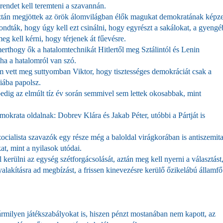
 rendet kell teremteni a szavannán.
e aztán megjöttek az örök álomvilágban élők magukat demokratának képz
ondták, hogy úgy kell ezt csinálni, hogy egyrészt a sakálokat, a gyeng
eg kell kérni, hogy térjenek át fűevésre.
erthogy ők a hatalomtechnikát Hitlertől meg Sztálintól és Lenin
 ha a hatalomról van szó.
m vett meg suttyomban Viktor, hogy tisztességes demokráciát csak a
hiába papolsz.
dig az elmúlt tíz év során semmivel sem lettek okosabbak, mint
krata oldalnak: Dobrev Klára és Jakab Péter, utóbbi a Pártját is
cialista szavazók egy része még a baloldal virágkorában is antiszemita
at, mint a nyilasok utódai.
kerülni az egység szétforgácsolását, aztán meg kell nyerni a választást,
lakításra ad megbízást, a frissen kinevezésre kerülő őzikelábú államfő
rmilyen játékszabályokat is, hiszen pénzt mostanában nem kapott, az