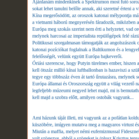
Ajánlanám mindenkinek a Spektrumon most futó sorozat
sokat lehet tanulni belőle annak, aki szeretné érteni a vi
Kína megerősödött, az oroszok katonai mélypontja má
a vietnami háború megnyerésén fáradozik, miközben a 
Európa meg szokás szerint nem érti a helyzetet, vad oro
melynek harcosai az imperialista repülőgépek felé rázt
Politikusai szorgalmasan támogatják az angolszászok oro
katonai pozíciókat foglalnak a Baltikumon és a lengyel
felelősségét, velünk együtt Európa bajkeverői.
Óriási szerencse, hogy Putyin türelmes ember, hiszen a 
kell ötszáz millió kínai luftballonban is hazaviszi a s
tegye egy többszáz éven át tartó űrutazásra, melynek s
Európa államai és Oroszország együtt a világ vezető 
legfeljebb múzeumi negyed lehet majd, mi is bemutatha
kell majd a szobra előtt, amilyen ostobák vagyunk...
Ami házunk táját illeti, mi vagyunk az a pofátlan kold
küszöbére, imígyen mutatva meg a magyaros virtust és
Miután a maffia, melyet némi eufemizmussal Fideszne
volt szögezve, abból a szögeket is (plusz Krisztus tenye