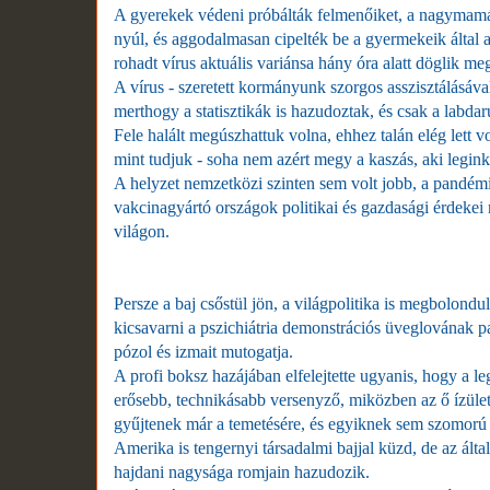
A gyerekek védeni próbálták felmenőiket, a nagymamák
nyúl, és aggodalmasan cipelték be a gyermekeik által 
rohadt vírus aktuális variánsa hány óra alatt döglik m
A vírus - szeretett kormányunk szorgos asszisztálásáv
merthogy a statisztikák is hazudoztak, és csak a labda
Fele halált megúszhattuk volna, ehhez talán elég lett vol
mint tudjuk - soha nem azért megy a kaszás, aki legin
A helyzet nemzetközi szinten sem volt jobb, a pandémi
vakcinagyártó országok politikai és gazdasági érdekei 
világon.
Persze a baj csőstül jön, a világpolitika is megbolond
kicsavarni a pszichiátria demonstrációs üveglovának pat
pózol és izmait mutogatja.
A profi boksz hazájában elfelejtette ugyanis, hogy a le
erősebb, technikásabb versenyző, miközben az ő ízülete
gyűjtenek már a temetésére, és egyiknek sem szomorú 
Amerika is tengernyi társadalmi bajjal küzd, de az ál
hajdani nagysága romjain hazudozik.