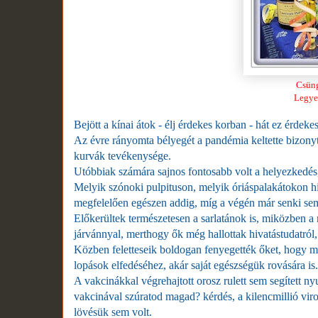
Csüng
Legye
Bejött a kínai átok - élj érdekes korban - hát ez érdeke
Az évre rányomta bélyegét a pandémia keltette bizonyt
kurvák tevékenysége.
Utóbbiak számára sajnos fontosabb volt a helyezkedés, 
Melyik szónoki pulpituson, melyik óriáspalakátokon hi
megfelelően egészen addig, míg a végén már senki se
Előkerültek természetesen a sarlatánok is, miközben a
járvánnyal, merthogy ők még hallottak hivatástudatról,
Közben feletteseik boldogan fenyegették őket, hogy mi
lopások elfedéséhez, akár saját egészségük rovására is.
A vakcinákkal végrehajtott orosz rulett sem segített ny
vakcinával szúratod magad? kérdés, a kilencmillió vir
lövésük sem volt.