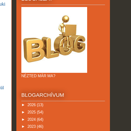
uki
NÉZTED MÁR MA?
nül
BLOGARCHÍVUM
►
2026
(13)
►
2025
(54)
►
2024
(64)
►
2023
(46)