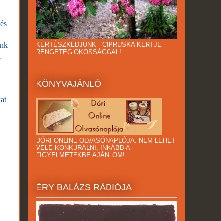
 és
KERTÉSZKEDJÜNK - CIPRUSKA KERTJE
unk
RENGETEG OKOSSÁGGAL!
i
KÖNYVAJÁNLÓ
kat
DÓRI ONLINE OLVASÓNAPLÓJA. NEM LEHET
VELE KONKURÁLNI, INKÁBB A
FIGYELMETEKBE AJÁNLOM!
k
ÉRY BALÁZS RÁDIÓJA