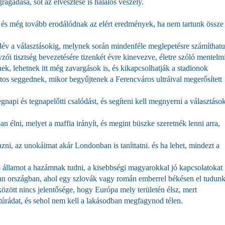
ragadása, sőt az elvesztése is halálos veszély.
, és még tovább erodálódnak az elért eredmények, ha nem tartunk össze
dév a választásokig, melynek során mindenféle meglepetésre számíthat
zói tisztség bevezetésére tizenkét évre kinevezve, életre szóló mentelm
, lehetnek itt még zavargások is, és kikapcsolhatják a stadionok
tos seggednek, mikor begyűjtenek a Ferencváros ultráival megerősített
tegnapi és tegnapelőtti csalódást, és segíteni kell megnyerni a választáso
n élni, melyet a maffia irányít, és megint büszke szeretnék lenni arra,
ni, az unokáimat akár Londonban is taníttatni. és ha lehet, mindezt a
ó államot a hazámnak tudni, a kisebbségi magyarokkal jó kapcsolatokat
an országban, ahol egy szlovák vagy román emberrel békésen el tudun
között nincs jelentősége, hogy Európa mely területén élsz, mert
úrádat, és sehol nem kell a lakásodban megfagynod télen.