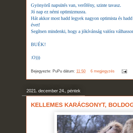
Gyönyörű napsütés van, verőfény, szinte tavasz.
Jó nap ez némi optimizmusra.
Hát akkor most hadd legyek nagyon optimista és hadd 
évet!
Segítsen mindenki, hogy a jókívánság valóra válhasso
BUÉK!
:O)))
Bejegyezte:
PuPu
dátum:
11:50
6 megjegyzés
2021. december 24., péntek
KELLEMES KARÁCSONYT, BOLDOG