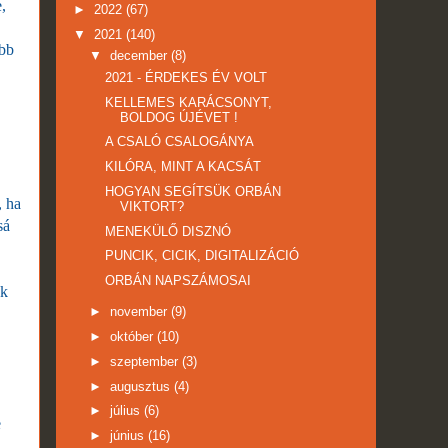
,
►
2022
(67)
▼
2021
(140)
ebb
▼
december
(8)
2021 - ÉRDEKES ÉV VOLT
KELLEMES KARÁCSONYT,
BOLDOG ÚJÉVET !
A CSALÓ CSALOGÁNYA
KILÓRA, MINT A KACSÁT
HOGYAN SEGÍTSÜK ORBÁN
, ha
VIKTORT?
sá
MENEKÜLŐ DISZNÓ
PUNCIK, CICIK, DIGITALIZÁCIÓ
ORBÁN NAPSZÁMOSAI
nk
►
november
(9)
►
október
(10)
►
szeptember
(3)
►
augusztus
(4)
►
július
(6)
e
►
június
(16)