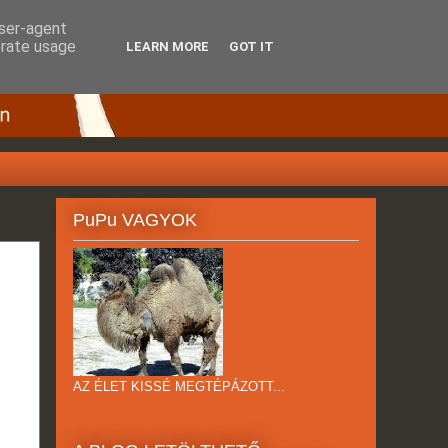
user-agent
erate usage
LEARN MORE
GOT IT
PuPu VAGYOK
AZ ÉLET KISSÉ MEGTÉPÁZOTT...