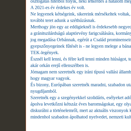
osztogatás hitelből folyik, neki létkérdés a hatalom meg
A 2021-es év érdekes év volt.
Ne legyenek kétségeink, sikereink mérsékeltek voltak
további teret adunk a széthúzásnak.
Merthogy jön egy az eddigieknél is érdekesebb negye
a gránitszilárdságú alaptörvény farigcsálására, kormány
jog megadása Orbánnak, egérút a Család prominenseinek
gyepszőnyegeinek fűtését is - ne legyen melege a bána
TEK-legények.
Észnél kell lenni, és félre kell tenni minden hiúságot, 
akár orkán erejű ellenszélben is.
Jómagam nem szeretnék egy iráni típusú vallási államba
hogy magyar vagyok.
És bizony, Európában szeretnék maradni, szabadon utaz
nyugdíjamból.
Szeretnék egy a szegényekkel szolidáris, esélyeket ad
ápolva levetkőzni kétszáz éves baromságokat, egy oly
diskurálni a történelemről, mert az aktuális viszonyok 
mindenhol szabadon ápolhatod nyelvedet, nemzeti kult