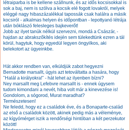
létraiparba is be kellene szállnunk, és az idős kocsisokkal is
sok a baj, nem is szólva a kocsik elé fogott lovakról, melyek
eléggé nagy hibaszázalékkal tapossák csak halálra a másik
kocsiról - alkalmas helyen és időpontban - lepottyanó létrája
után bóklászó felesleges bajkeverőt!
Jobb az ilyet tanúk nélkül szervezni, mondá a Császár, -
hajdan az abrakszőkítés idején sem tülekedtünk ezren a tál
körül, hagytuk, hogy egyedül legyen öngyilkos, aki
belekotort az ügyeinkbe.
Hát akkor rendben van, elküldjük zabot hegyezni
Bernadotte marsallt, úgyis azt tetováltatta a hasára, hogy
"Halál a királyokra!" - hát lehet az ilyenben bízni?
Ney marsallt meg Lefebvre marsallt is - ennek úgysem
tudom kimondani a nevét, hiba volt már a kinevezése is!
Gondolom, a sógorod, Murat maradhat?
Természetesen!
Ne feledd, hogy ez a családok éve, és a Bonaparte-család
az első a családok között, akinek pedig más a véleménye,
az kígyómérget iszik a rendőrségi hintóban a két perzekutor
között!