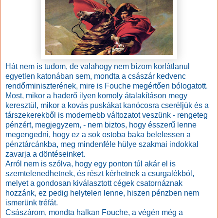
Hát nem is tudom, de valahogy nem bízom korlátlanul
egyetlen katonában sem, mondta a császár kedvenc
rendőrminiszterének, mire is Fouche megértően bólogatott.
Most, mikor a haderő ilyen komoly átalakításon megy
keresztül, mikor a kovás puskákat kanócosra cseréljük és a
társzekerekből is modernebb változatot veszünk - rengeteg
pénzért, megjegyzem, - nem biztos, hogy ésszerű lenne
megengedni, hogy ez a sok ostoba baka belelessen a
pénztárcánkba, meg mindenféle hülye szakmai indokkal
zavarja a döntéseinket.
Arról nem is szólva, hogy egy ponton túl akár el is
szemtelenedhetnek, és részt kérhetnek a csurgalékból,
melyet a gondosan kiválasztott cégek csatornáznak
hozzánk, ez pedig helytelen lenne, hiszen pénzben nem
ismerünk tréfát.
Császárom, mondta halkan Fouche, a végén még a