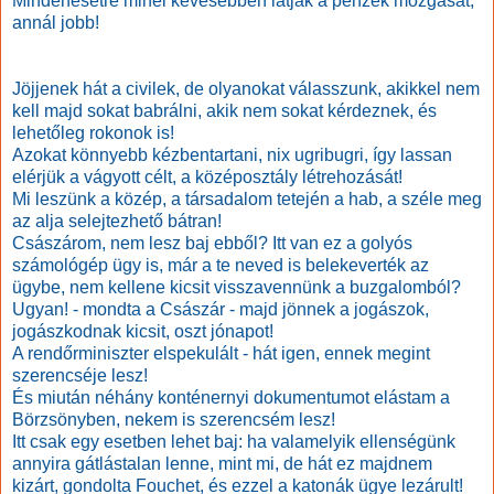
Mindenesetre minél kevesebben látják a pénzek mozgását,
annál jobb!
Jöjjenek hát a civilek, de olyanokat válasszunk, akikkel nem
kell majd sokat babrálni, akik nem sokat kérdeznek, és
lehetőleg rokonok is!
Azokat könnyebb kézbentartani, nix ugribugri, így lassan
elérjük a vágyott célt, a középosztály létrehozását!
Mi leszünk a közép, a társadalom tetején a hab, a széle meg
az alja selejtezhető bátran!
Császárom, nem lesz baj ebből? Itt van ez a golyós
számológép ügy is, már a te neved is belekeverték az
ügybe, nem kellene kicsit visszavennünk a buzgalomból?
Ugyan! - mondta a Császár - majd jönnek a jogászok,
jogászkodnak kicsit, oszt jónapot!
A rendőrminiszter elspekulált - hát igen, ennek megint
szerencséje lesz!
És miután néhány konténernyi dokumentumot elástam a
Börzsönyben, nekem is szerencsém lesz!
Itt csak egy esetben lehet baj: ha valamelyik ellenségünk
annyira gátlástalan lenne, mint mi, de hát ez majdnem
kizárt, gondolta Fouchet, és ezzel a katonák ügye lezárult!