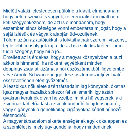
Mielőtt valaki feleslegesen püfölné a klavit, elmondanám,
hogy heteroszexuális vagyok, referencialistám miatt nem
kell szégyenkeznem, de azt is elmondanám, hogy
eszemben sincs kétségbe vonni embertársaim jogát, hogy a
saját ízlésük és vágyaik alapján üdvözüljenek.
Tőlem aztán az autójukkal is folytathatnak szerelmi viszonyt,
legfeljebb mosolygok rajta, de azt is csak diszkréten - nem
tudja szegény, hogy mi a jó...
Emellett az is érdekes, hogy a magyar köznyelvben a buzi
akkor is hímnemű, ha nőként egyébként minden
doppingvizsgálat kizárná a női úszószámokból, figyelembe
véve Arnold Schwarzenegger tesztoszteronszintjével való
összevetésben elért győzelmét.
A leszbikus nők élete azért társadalmilag könnyebb, őket az
igaz magyar hazafiak sokszor fel se ismerik, így aztán
gyakran kerülnek olyan helyzetbe, mint a hülyegyerek, aki
zsidónak tart előadást a zsidók undorító tulajdonságairól,
vagy cigánynak a genetikailag cigányokba kódolt bűnöző
életmódról.
A magyar társadalom sikertelenségének egyik oka éppen ez
a szemlélet is, mely úgy gondolja, hogy mindenkinek