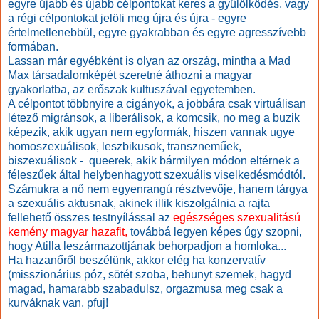
egyre újabb és újabb célpontokat keres a gyűlölködés, vagy
a régi célpontokat jelöli meg újra és újra - egyre
értelmetlenebbül, egyre gyakrabban és egyre agresszívebb
formában.
Lassan már egyébként is olyan az ország, mintha a Mad
Max társadalomképét szeretné áthozni a magyar
gyakorlatba, az erőszak kultuszával egyetemben.
A célpontot többnyire a cigányok, a jobbára csak virtuálisan
létező migránsok, a liberálisok, a komcsik, no meg a buzik
képezik, akik ugyan nem egyformák, hiszen vannak ugye
homoszexuálisok, leszbikusok, transzneműek,
biszexuálisok - queerek, akik bármilyen módon eltérnek a
féleszűek által helybenhagyott szexuális viselkedésmódtól.
Számukra a nő nem egyenrangú résztvevője, hanem tárgya
a szexuális aktusnak, akinek illik kiszolgálnia a rajta
fellehető összes testnyílással az
egészséges szexualitású
kemény magyar hazafit,
továbbá legyen képes úgy szopni,
hogy Atilla leszármazottjának behorpadjon a homloka...
Ha hazanőről beszélünk, akkor elég ha konzervatív
(misszionárius póz, sötét szoba, behunyt szemek, hagyd
magad, hamarabb szabadulsz, orgazmusa meg csak a
kurváknak van, pfuj!