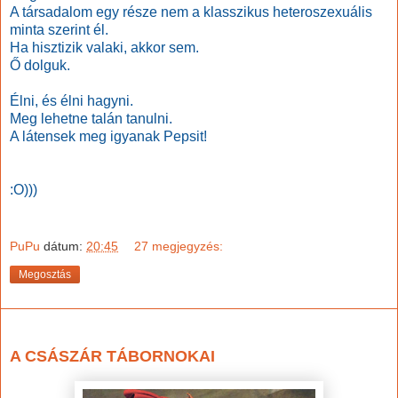
A társadalom egy része nem a klasszikus heteroszexuális
minta szerint él.
Ha hisztizik valaki, akkor sem.
Ő dolguk.
Élni, és élni hagyni.
Meg lehetne talán tanulni.
A látensek meg igyanak Pepsit!
:O)))
PuPu
dátum:
20:45
27 megjegyzés:
Megosztás
2019. augusztus 3., szombat
A CSÁSZÁR TÁBORNOKAI