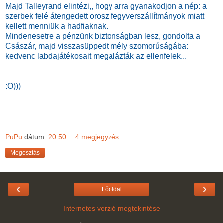
Majd Talleyrand elintézi,, hogy arra gyanakodjon a nép: a
szerbek felé átengedett orosz fegyverszállítmányok miatt
kellett menniük a hadfiaknak.
Mindenesetre a pénzünk biztonságban lesz, gondolta a
Császár, majd visszasüppedt mély szomorúságába:
kedvenc labdajátékosait megalázták az ellenfelek...
:O)))
PuPu
dátum:
20:50
4 megjegyzés:
Megosztás
‹
›
Főoldal
Internetes verzió megtekintése