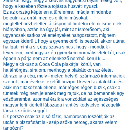
zenekar, vagy, hogy a kedves nagybácsi olyan meleg volt,
hogy a kezében főzte a tojást a húsvéti nyuszi.
Ez az ország képtelen a türelemre, imádja mindenbe
beleütni az orrát, meg és elítélni másokat,
megfellebbezhetetlen álláspontot hirdetni elemi ismeretek
hiányában, aztán ha úgy jár, mint az ismerősöm, aki
ugyancsak sarkos véleményeket hangoztatott, mígnem
egyszer kiderült, hogy a gyermekéről is beszél, akkor utána
hallgat, mint a sír, egy szava sincs , hogy - mondjuk -
tévedtem, merthogy az én gyerekem normális életet él, csak
éppen a párja nem az ellenkező nemből kerül ki...
Megy a cirkusz a Coca Cola plakátjai körül, van
halálhörgés, siralom, merthogy a plakátokon az életet
ábrázolja a cég, mely - meleg helyről származó információk
szerint - már évekkel ezelőtt buziport kevert az italokba, és
akik ma tiltakoznak ellene, már réges-régen buzik, csak a
tünetek még nem jelentek meg rajtuk, de ha bemennek egy
edzőterembe, azonnal érzik a vonzódást az egészséges
magyar férfi kiérlelt lábszaga iránt és kedvtelve nézegetik
társaik szőrös seggét.
Ez persze csak az első fázis, hamarosan leszólítják az
utcán a pizzafutárt is - szép szőke herceg, akarsz velem
tangózni?