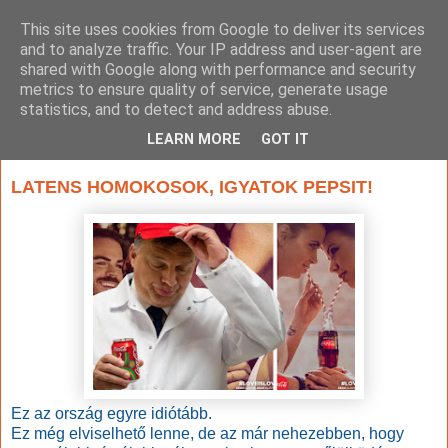
This site uses cookies from Google to deliver its services
and to analyze traffic. Your IP address and user-agent are
shared with Google along with performance and security
metrics to ensure quality of service, generate usage
statistics, and to detect and address abuse.
▼
LEARN MORE
GOT IT
2019. augusztus 7., szerda
LATENS HOMOKOSOK, IGYATOK PEPSIT!
Ez az ország egyre idiótább.
Ez még elviselhető lenne, de az már nehezebben, hogy