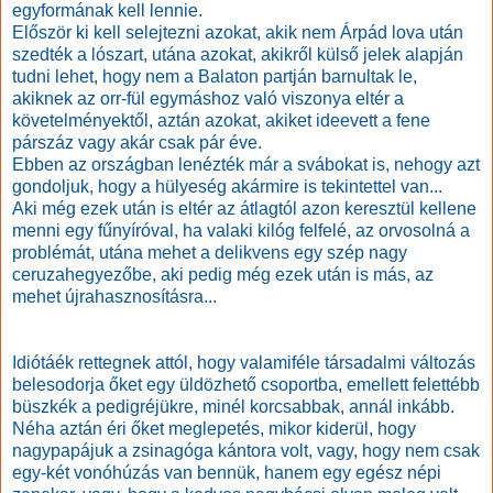
egyformának kell lennie.
Először ki kell selejtezni azokat, akik nem Árpád lova után
szedték a lószart, utána azokat, akikről külső jelek alapján
tudni lehet, hogy nem a Balaton partján barnultak le,
akiknek az orr-fül egymáshoz való viszonya eltér a
követelményektől, aztán azokat, akiket ideevett a fene
párszáz vagy akár csak pár éve.
Ebben az országban lenézték már a svábokat is, nehogy azt
gondoljuk, hogy a hülyeség akármire is tekintettel van...
Aki még ezek után is eltér az átlagtól azon keresztül kellene
menni egy fűnyíróval, ha valaki kilóg felfelé, az orvosolná a
problémát, utána mehet a delikvens egy szép nagy
ceruzahegyezőbe, aki pedig még ezek után is más, az
mehet újrahasznosításra...
Idiótáék rettegnek attól, hogy valamiféle társadalmi változás
belesodorja őket egy üldözhető csoportba, emellett felettébb
büszkék a pedigréjükre, minél korcsabbak, annál inkább.
Néha aztán éri őket meglepetés, mikor kiderül, hogy
nagypapájuk a zsinagóga kántora volt, vagy, hogy nem csak
egy-két vonóhúzás van bennük, hanem egy egész népi