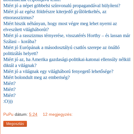
Miért jó a népet göbbelsi színvonalú propagandával hülyíteni?
Miért jó az egész földrészre kiterjedő gyűlöletkeltés, az
etnorasszizmus?
Miért hiszik néhányan, hogy most végre meg lehet nyerni az
elveszített világháborút?
Miért jó a rasszizmus térnyerése, visszatérés Horthy – és lassan már
Szálasi – korába?
Miért jó Európának a másodosztályú csatlós szerepe az önálló
politizálás helyett?
Miért jó az, ha Amerika gazdasági-politikai-katonai ellensúly nélkül
diktál a világnak?
Miért jó a világnak egy világháború fenyegető lehetősége?
Miért bolondult meg az emberiség?
Miért?
Miért?
Miért?
:O)))
PuPu
dátum:
5:24
12 megjegyzés:
Megosztás