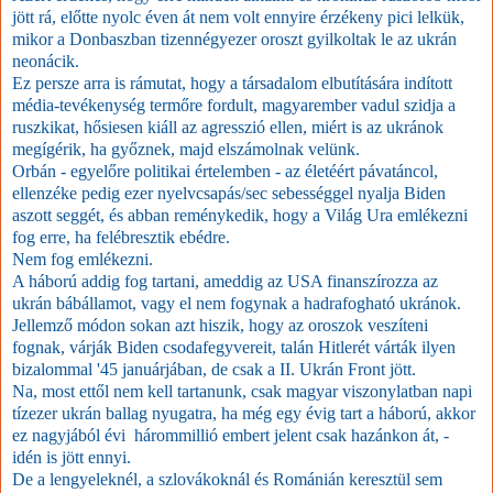
jött rá, előtte nyolc éven át nem volt ennyire érzékeny pici lelkük,
mikor a Donbaszban tizennégyezer oroszt gyilkoltak le az ukrán
neonácik.
Ez persze arra is rámutat, hogy a társadalom elbutítására indított
média-tevékenység termőre fordult, magyarember vadul szidja a
ruszkikat, hősiesen kiáll az agresszió ellen, miért is az ukránok
megígérik, ha győznek, majd elszámolnak velünk.
Orbán - egyelőre politikai értelemben - az életéért pávatáncol,
ellenzéke pedig ezer nyelvcsapás/sec sebességgel nyalja Biden
aszott seggét, és abban reménykedik, hogy a Világ Ura emlékezni
fog erre, ha felébresztik ebédre.
Nem fog emlékezni.
A háború addig fog tartani, ameddig az USA finanszírozza az
ukrán bábállamot, vagy el nem fogynak a hadrafogható ukránok.
Jellemző módon sokan azt hiszik, hogy az oroszok veszíteni
fognak, várják Biden csodafegyvereit, talán Hitlerét várták ilyen
bizalommal '45 januárjában, de csak a II. Ukrán Front jött.
Na, most ettől nem kell tartanunk, csak magyar viszonylatban napi
tízezer ukrán ballag nyugatra, ha még egy évig tart a háború, akkor
ez nagyjából évi hárommillió embert jelent csak hazánkon át, -
idén is jött ennyi.
De a lengyeleknél, a szlovákoknál és Románián keresztül sem