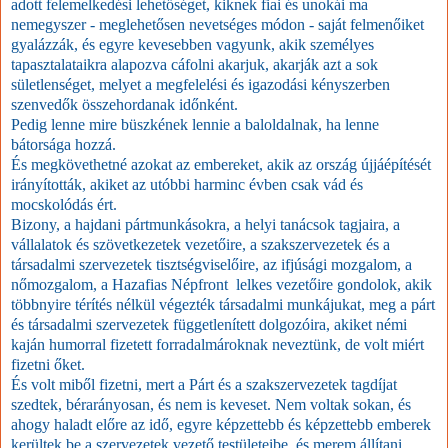
adott felemelkedési lehetőséget, kiknek fiai és unokái ma
nemegyszer - meglehetősen nevetséges módon - saját felmenőiket
gyalázzák, és egyre kevesebben vagyunk, akik személyes
tapasztalataikra alapozva cáfolni akarjuk, akarják azt a sok
sületlenséget, melyet a megfelelési és igazodási kényszerben
szenvedők összehordanak időnként.
Pedig lenne mire büszkének lennie a baloldalnak, ha lenne
bátorsága hozzá.
És megkövethetné azokat az embereket, akik az ország újjáépítését
irányították, akiket az utóbbi harminc évben csak vád és
mocskolódás ért.
Bizony, a hajdani pártmunkásokra, a helyi tanácsok tagjaira, a
vállalatok és szövetkezetek vezetőire, a szakszervezetek és a
társadalmi szervezetek tisztségviselőire, az ifjúsági mozgalom, a
nőmozgalom, a Hazafias Népfront lelkes vezetőire gondolok, akik
többnyire térítés nélkül végezték társadalmi munkájukat, meg a párt
és társadalmi szervezetek függetlenített dolgozóira, akiket némi
kaján humorral fizetett forradalmároknak neveztünk, de volt miért
fizetni őket.
És volt miből fizetni, mert a Párt és a szakszervezetek tagdíjat
szedtek, bérarányosan, és nem is keveset. Nem voltak sokan, és
ahogy haladt előre az idő, egyre képzettebb és képzettebb emberek
kerültek be a szervezetek vezető testületeibe, és merem állítani,