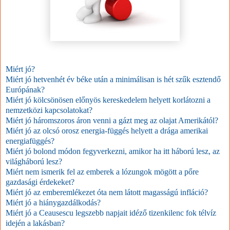
Miért jó?
Miért jó hetvenhét év béke után a minimálisan is hét szűk esztendő
Európának?
Miért jó kölcsönösen előnyös kereskedelem helyett korlátozni a
nemzetközi kapcsolatokat?
Miért jó háromszoros áron venni a gázt meg az olajat Amerikától?
Miért jó az olcsó orosz energia-függés helyett a drága amerikai
energiafüggés?
Miért jó bolond módon fegyverkezni, amikor ha itt háború lesz, az
világháború lesz?
Miért nem ismerik fel az emberek a lózungok mögött a pőre
gazdasági érdekeket?
Miért jó az emberemlékezet óta nem látott magasságú infláció?
Miért jó a hiánygazdálkodás?
Miért jó a Ceausescu legszebb napjait idéző tizenkilenc fok télvíz
idején a lakásban?