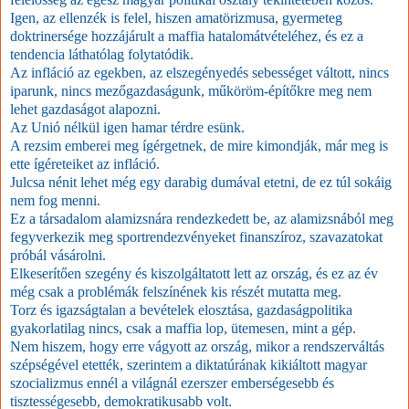
Igen, az ellenzék is felel, hiszen amatörizmusa, gyermeteg
doktrinersége hozzájárult a maffia hatalomátvételéhez, és ez a
tendencia láthatólag folytatódik.
Az infláció az egekben, az elszegényedés sebességet váltott, nincs
iparunk, nincs mezőgazdaságunk, műköröm-építőkre meg nem
lehet gazdaságot alapozni.
Az Unió nélkül igen hamar térdre esünk.
A rezsim emberei meg ígérgetnek, de mire kimondják, már meg is
ette ígéreteiket az infláció.
Julcsa nénit lehet még egy darabig dumával etetni, de ez túl sokáig
nem fog menni.
Ez a társadalom alamizsnára rendezkedett be, az alamizsnából meg
fegyverkezik meg sportrendezvényeket finanszíroz, szavazatokat
próbál vásárolni.
Elkeserítően szegény és kiszolgáltatott lett az ország, és ez az év
még csak a problémák felszínének kis részét mutatta meg.
Torz és igazságtalan a bevételek elosztása, gazdaságpolitika
gyakorlatilag nincs, csak a maffia lop, ütemesen, mint a gép.
Nem hiszem, hogy erre vágyott az ország, mikor a rendszerváltás
szépségével etették, szerintem a diktatúrának kikiáltott magyar
szocializmus ennél a világnál ezerszer emberségesebb és
tisztességesebb, demokratikusabb volt.