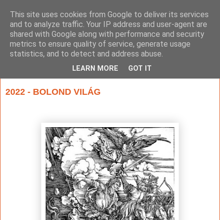
This site uses cookies from Google to deliver its services
and to analyze traffic. Your IP address and user-agent are
shared with Google along with performance and security
metrics to ensure quality of service, generate usage
statistics, and to detect and address abuse.
▼
LEARN MORE
GOT IT
2022. december 30., péntek
2022 - BOLOND VILÁG