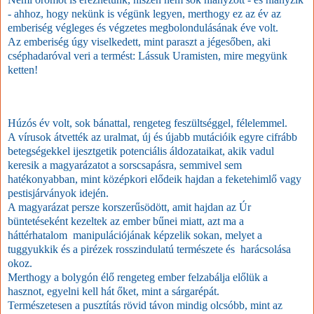
- ahhoz, hogy nekünk is végünk legyen, merthogy ez az év az
emberiség végleges és végzetes megbolondulásának éve volt.
Az emberiség úgy viselkedett, mint paraszt a jégesőben, aki
cséphadaróval veri a termést: Lássuk Uramisten, mire megyünk
ketten!
Húzós év volt, sok bánattal, rengeteg feszültséggel, félelemmel.
A vírusok átvették az uralmat, új és újabb mutációik egyre cifrább
betegségekkel ijesztgetik potenciális áldozataikat, akik vadul
keresik a magyarázatot a sorscsapásra, semmivel sem
hatékonyabban, mint középkori elődeik hajdan a feketehimlő vagy
pestisjárványok idején.
A magyarázat persze korszerűsödött, amit hajdan az Úr
büntetéseként kezeltek az ember bűnei miatt, azt ma a
háttérhatalom manipulációjának képzelik sokan, melyet a
tuggyukkik és a pirézek rosszindulatú természete és harácsolása
okoz.
Merthogy a bolygón élő rengeteg ember felzabálja előlük a
hasznot, egyelni kell hát őket, mint a sárgarépát.
Természetesen a pusztítás rövid távon mindig olcsóbb, mint az