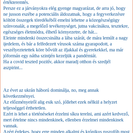
értékteremtés.
Persze ez a járványokra elég gyenge magyarázat, de arra jó, hogy
ne jusson eszébe a potenciális áldozatnak, hogy a fegyverkezésre
költött összegek töredékéből emelni lehetne a közegészségügy
színvonalát, a megelőző tevékenységet, jutna vakcinákra, tesztekre,
egészséges életmódra, élhető környezetre, de hát...
Eleinte mindenki összecsinálta a lába szárát, de mára lemúlt a nagy
ijedelem, és bár a felfedezett vírusok száma gyarapodott, a
veszélyeztetettek köre bővült az ifjakkal és gyerekekkel, ma már
jóformán egy nátha szintjén kezeljük a pandémiát.
Ha a covid teszted pozitív, akkor maradj otthon és szedjél
aszpirint...
Az évet az ukrán háború dominálja, no, meg annak
következményei.
Az előzményeiről alig esik szó, jóllehet ezek nélkül a helyzet
teljességgel érthetetlen.
Ezért is lehet a történéseket érzelmi síkra terelni, ami azért kedvező,
mert értelme nincs mindenkinek, ellenben érzelmei mindenkinek
vannak.
Azért érdekes, hogy erre minden alkalmi és krónikus ruszofób most