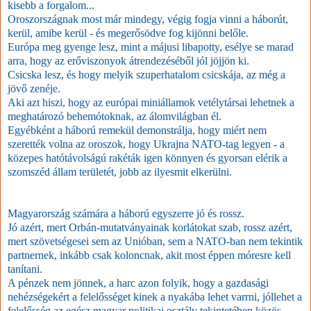
kisebb a forgalom...
Oroszországnak most már mindegy, végig fogja vinni a háborút,
kerül, amibe kerül - és megerősödve fog kijönni belőle.
Európa meg gyenge lesz, mint a májusi libapotty, esélye se marad
arra, hogy az erőviszonyok átrendezéséből jól jöjjön ki.
Csicska lesz, és hogy melyik szuperhatalom csicskája, az még a
jövő zenéje.
Aki azt hiszi, hogy az európai miniállamok vetélytársai lehetnek a
meghatározó behemótoknak, az álomvilágban él.
Egyébként a háború remekül demonstrálja, hogy miért nem
szerették volna az oroszok, hogy Ukrajna NATO-tag legyen - a
közepes hatótávolságú rakéták igen könnyen és gyorsan elérik a
szomszéd állam területét, jobb az ilyesmit elkerülni.
Magyarország számára a háború egyszerre jó és rossz.
Jó azért, mert Orbán-mutatványainak korlátokat szab, rossz azért,
mert szövetségesei sem az Unióban, sem a NATO-ban nem tekintik
partnernek, inkább csak koloncnak, akit most éppen móresre kell
tanítani.
A pénzek nem jönnek, a harc azon folyik, hogy a gazdasági
nehézségekért a felelősséget kinek a nyakába lehet varrni, jóllehet a
felelősség az egész magyar politikai osztály tekintetében közös.