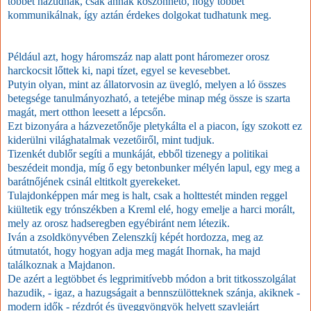
többet hazudnak, csak annak köszönhető, hogy többet
kommunikálnak, így aztán érdekes dolgokat tudhatunk meg.
Például azt, hogy háromszáz nap alatt pont háromezer orosz
harckocsit lőttek ki, napi tízet, egyel se kevesebbet.
Putyin olyan, mint az állatorvosin az üvegló, melyen a ló összes
betegsége tanulmányozható, a tetejébe minap még össze is szarta
magát, mert otthon leesett a lépcsőn.
Ezt bizonyára a házvezetőnője pletykálta el a piacon, így szokott ez
kiderülni világhatalmak vezetőiről, mint tudjuk.
Tizenkét dublőr segíti a munkáját, ebből tizenegy a politikai
beszédeit mondja, míg ő egy betonbunker mélyén lapul, egy meg a
barátnőjének csinál eltitkolt gyerekeket.
Tulajdonképpen már meg is halt, csak a holttestét minden reggel
kiültetik egy trónszékben a Kreml elé, hogy emelje a harci morált,
mely az orosz hadseregben egyébiránt nem létezik.
Iván a zsoldkönyvében Zelenszkíj képét hordozza, meg az
útmutatót, hogy hogyan adja meg magát Ihornak, ha majd
találkoznak a Majdanon.
De azért a legtöbbet és legprimitívebb módon a brit titkosszolgálat
hazudik, - igaz, a hazugságait a bennszülötteknek szánja, akiknek -
modern idők - rézdrót és üveggyöngyök helyett szavlejárt