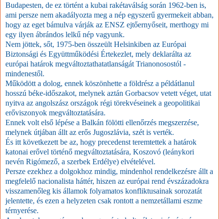
Budapesten, de ez történt a kubai rakétaválság során 1962-ben is,
ami persze nem akadályozta meg a nép egyszerű gyermekeit abban,
hogy az eget bámulva várják az ENSZ ejtőernyőseit, merthogy mi
egy ilyen ábrándos lelkű nép vagyunk.
Nem jöttek, sőt, 1975-ben összeült Helsinkiben az Európai
Biztonsági és Együttműködési Értekezlet, mely deklarálta az
európai határok megváltoztathatatlanságát Trianonosostól -
mindenestől.
Működött a dolog, ennek köszönhette a földrész a példátlanul
hosszú béke-időszakot, melynek aztán Gorbacsov vetett véget, utat
nyitva az angolszász országok régi törekvéseinek a geopolitikai
erőviszonyok megváltoztatására.
Ennek volt első lépése a Balkán fölötti ellenőrzés megszerzése,
melynek útjában állt az erős Jugoszlávia, szét is verték.
És itt következett be az, hogy precedenst teremtettek a határok
katonai erővel történő megváltoztatására, Koszovó (leánykori
nevén Rigómező, a szerbek Erdélye) elvételével.
Persze ezekhez a dolgokhoz mindig, mindenhol rendelkezésre állt a
megfelelő nacionalista háttér, hiszen az európai rend évszázadokra
visszamenőleg kis államok folyamatos konfliktusainak sorozatát
jelentette, és ezen a helyzeten csak rontott a nemzetállami eszme
térnyerése.