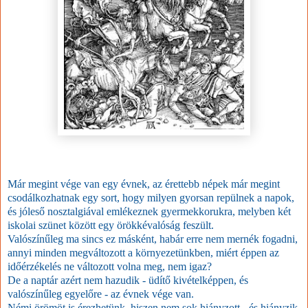
Már megint vége van egy évnek, az érettebb népek már megint
csodálkozhatnak egy sort, hogy milyen gyorsan repülnek a napok,
és jóleső nosztalgiával emlékeznek gyermekkorukra, melyben két
iskolai szünet között egy örökkévalóság feszült.
Valószínűleg ma sincs ez másként, habár erre nem mernék fogadni,
annyi minden megváltozott a környezetünkben, miért éppen az
időérzékelés ne változott volna meg, nem igaz?
De a naptár azért nem hazudik - üdítő kivételképpen, és
valószínűleg egyelőre - az évnek vége van.
Némi örömöt is érezhetünk, hiszen nem sok hiányzott - és hiányzik