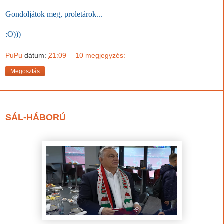
Gondoljátok meg, proletárok...
:O)))
PuPu
dátum:
21:09
10 megjegyzés:
Megosztás
2022. november 24., csütörtök
SÁL-HÁBORÚ