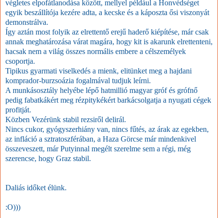
végletes elpofátlanodása között, mellyel például a Honvédséget
egyik beszállítója kezére adta, a kecske és a káposzta ősi viszonyát
demonstrálva.
Így aztán most folyik az elrettentő erejű haderő kiépítése, már csak
annak meghatározása várat magára, hogy kit is akarunk elrettenteni,
hacsak nem a világ összes normális embere a célszemélyek
csoportja.
Tipikus gyarmati viselkedés a mienk, elitünket meg a hajdani
komprador-burzsoázia fogalmával tudjuk leírni.
A munkásosztály helyébe lépő hatmillió magyar gróf és grófnő
pedig fabatkákért meg rézpitykékért barkácsolgatja a nyugati cégek
profitját.
Közben Vezérünk stabil rezsiről delirál.
Nincs cukor, gyógyszerhiány van, nincs fűtés, az árak az egekben,
az infláció a sztratoszférában, a Haza Görcse már mindenkivel
összeveszett, már Putyinnal megélt szerelme sem a régi, még
szerencse, hogy Graz stabil.
Daliás időket élünk.
:O)))