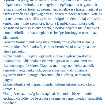
drágábban tankolunk, ha elmegyünk meglátogatni a nagymamát
falun, a gond az, hogy az üzemanyag árváltozása húzza magával az
összes termék és alapanyag árát is, hiszen mindent szállítani kell, és
ma már a vonatot se 424-es húzza, drágul minden kőolajszárnazék,
kenőanyag - még szerencse, hogy a Bambit kiszorította a cola.
Az infláció már így is elképesztő, a boltok bejárata mellé indokolt
lenne defibrillátorokat telepíteni és belépéskor ingyen osztani az
Eleniumot.
Szeretett kormányunk meg még mindig az egyébként is hazug
rezsicsökkentésről hadovál, és sportberuházásokra szórja a nem
létező pénzeket.
Közben kiderül, hogy a jegybank elnöke megbokrosodott és
tudatmódosult állapotában elkezdett igazat mondani, amit csak
részben magyaráz sértett állapota, merthogy nem lehet az idők
végezetéig jegybankelnök, pedig soha nem volt rá panasz.
Így aztán kiderült, hogy kétezertíz után elkúrtuk, nem kicsit,
nagyon.
És hazudtunk éjjel, nappal, minden kilométerkőnél meg a kettő
között is.
Mondjuk ez az ország lakosságának fele tudta, hiszen minden
lerohadt körülötte, de becsukta a szemét és reménykedett valamiféle
csodában.