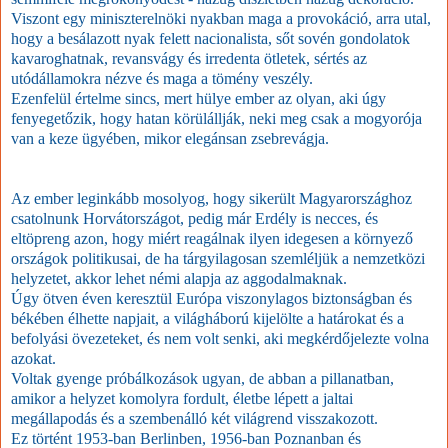
Viszont egy miniszterelnöki nyakban maga a provokáció, arra utal,
hogy a besálazott nyak felett nacionalista, sőt sovén gondolatok
kavaroghatnak, revansvágy és irredenta ötletek, sértés az
utódállamokra nézve és maga a tömény veszély.
Ezenfelül értelme sincs, mert hülye ember az olyan, aki úgy
fenyegetőzik, hogy hatan körülállják, neki meg csak a mogyorója
van a keze ügyében, mikor elegánsan zsebrevágja.
Az ember leginkább mosolyog, hogy sikerült Magyarországhoz
csatolnunk Horvátországot, pedig már Erdély is necces, és
eltöpreng azon, hogy miért reagálnak ilyen idegesen a környező
országok politikusai, de ha tárgyilagosan szemléljük a nemzetközi
helyzetet, akkor lehet némi alapja az aggodalmaknak.
Úgy ötven éven keresztül Európa viszonylagos biztonságban és
békében élhette napjait, a világháború kijelölte a határokat és a
befolyási övezeteket, és nem volt senki, aki megkérdőjelezte volna
azokat.
Voltak gyenge próbálkozások ugyan, de abban a pillanatban,
amikor a helyzet komolyra fordult, életbe lépett a jaltai
megállapodás és a szembenálló két világrend visszakozott.
Ez történt 1953-ban Berlinben, 1956-ban Poznanban és