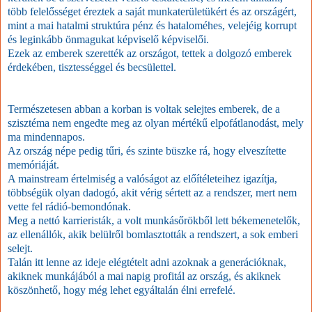
több felelősséget éreztek a saját munkaterületükért és az országért,
mint a mai hatalmi struktúra pénz és hataloméhes, velejéig korrupt
és leginkább önmagukat képviselő képviselői.
Ezek az emberek szerették az országot, tettek a dolgozó emberek
érdekében, tisztességgel és becsülettel.
Természetesen abban a korban is voltak selejtes emberek, de a
szisztéma nem engedte meg az olyan mértékű elpofátlanodást, mely
ma mindennapos.
Az ország népe pedig tűri, és szinte büszke rá, hogy elveszítette
memóriáját.
A mainstream értelmiség a valóságot az előítéleteihez igazítja,
többségük olyan dadogó, akit vérig sértett az a rendszer, mert nem
vette fel rádió-bemondónak.
Meg a nettó karrieristák, a volt munkásőrökből lett békemenetelők,
az ellenállók, akik belülről bomlasztották a rendszert, a sok emberi
selejt.
Talán itt lenne az ideje elégtételt adni azoknak a generációknak,
akiknek munkájából a mai napig profitál az ország, és akiknek
köszönhető, hogy még lehet egyáltalán élni errefelé.