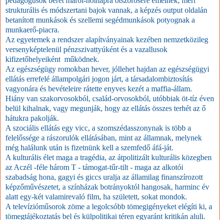
pedagógusok bérét máról-holnapra ötszörösére emelnék, mert
strukturális és módszertani bajok vannak, a képzés output oldalán
betanított munkások és szellemi segédmunkások potyognak a
munkaerő-piacra.
Az egyetemek a rendszer alapítványainak kezében nemzetközileg
versenyképtelenül pénzszivattyúként és a vazallusok
kifizetőhelyeiként működnek.
Az egészségügy romokban hever, jóllehet hajdan az egészségügyi
ellátás errefelé állampolgári jogon járt, a társadalombiztosítás
vagyonára és bevételeire rátette enyves kezét a maffia-állam.
Hiány van szakorvosokból, család-orvosokból, utóbbiak öt-tíz éven
belül kihalnak, vagy megunják, hogy az ellátás összes terhét az ő
hátukra pakolják.
A szociális ellátás egy vicc, a szomszédasszonynak is több a
felelőssége a rászorulók ellátásában, mint az államnak, melynek
még halálunk után is fizetnünk kell a szemfedő áfá-ját.
A kulturális élet maga a tragédia, az átpolitizált kulturális közegben
az Aczél -féle három T - támogat-tűr-tilt - maga az alkotói
szabadság hona, gagyi és giccs uralja az államilag finanszírozott
képzőművészetet, a színházak botrányoktól hangosak, harminc év
alatt egy-két valamirevaló film, ha született, sokat mondok.
A televízióműsorok zöme a legolcsóbb tömegigényeket elégíti ki, a
tömegtájékoztatás bel és külpolitikai téren egyaránt kritikán aluli.