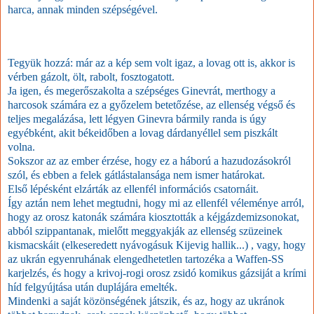
harca, annak minden szépségével.
Tegyük hozzá: már az a kép sem volt igaz, a lovag ott is, akkor is
vérben gázolt, ölt, rabolt, fosztogatott.
Ja igen, és megerőszakolta a szépséges Ginevrát, merthogy a
harcosok számára ez a győzelem betetőzése, az ellenség végső és
teljes megalázása, lett légyen Ginevra bármily randa is úgy
egyébként, akit békeidőben a lovag dárdanyéllel sem piszkált
volna.
Sokszor az az ember érzése, hogy ez a háború a hazudozásokról
szól, és ebben a felek gátlástalansága nem ismer határokat.
Első lépésként elzárták az ellenfél információs csatornáit.
Így aztán nem lehet megtudni, hogy mi az ellenfél véleménye arról,
hogy az orosz katonák számára kiosztották a kéjgázdemizsonokat,
abból szippantanak, mielőtt meggyakják az ellenség szüzeinek
kismacskáit (elkeseredett nyávogásuk Kijevig hallik...) , vagy, hogy
az ukrán egyenruhának elengedhetetlen tartozéka a Waffen-SS
karjelzés, és hogy a krivoj-rogi orosz zsidó komikus gázsiját a krími
híd felgyújtása után duplájára emelték.
Mindenki a saját közönségének játszik, és az, hogy az ukránok