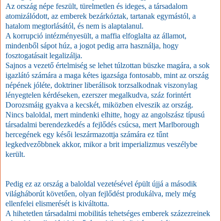
Az ország népe feszült, türelmetlen és ideges, a társadalom
atomizálódott, az emberek bezárkóztak, tartanak egymástól, a
hatalom megtorlásától, és nem is alaptalanul.
A korrupció intézményesült, a maffia elfoglalta az államot,
mindenből sápot húz, a jogot pedig arra használja, hogy
fosztogatásait legalizálja.
Sajnos a vezető értelmiség se lehet túlzottan büszke magára, a sok
igazlátó számára a maga kétes igazsága fontosabb, mint az ország
népének jóléte, doktriner liberálisok torzsalkodnak viszonylag
lényegtelen kérdéseken, ezerszer megalkudva, száz forintért
Dorozsmáig gyakva a kecskét, miközben elveszik az ország.
Nincs baloldal, mert mindenki elhitte, hogy az angolszász típusú
társadalmi berendezkedés a fejlődés csúcsa, mert Marlborough
hercegének egy késői leszármazottja számára ez tűnt
legkedvezőbbnek akkor, mikor a brit imperializmus veszélybe
került.
Pedig ez az ország a baloldal vezetésével épült újjá a második
világháborút követően, olyan fejlődést produkálva, mely még
ellenfelei elismerését is kiváltotta.
A hihetetlen társadalmi mobilitás tehetséges emberek százezreinek