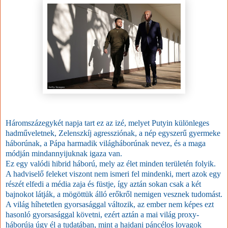
Háromszázegykét napja tart ez az izé, melyet Putyin különleges
hadműveletnek, Zelenszkíj agressziónak, a nép egyszerű gyermeke
háborúnak, a Pápa harmadik világháborúnak nevez, és a maga
módján mindannyijuknak igaza van.
Ez egy valódi hibrid háború, mely az élet minden területén folyik.
A hadviselő feleket viszont nem ismeri fel mindenki, mert azok egy
részét elfedi a média zaja és füstje, így aztán sokan csak a két
bajnokot látják, a mögöttük álló erőkről nemigen vesznek tudomást.
A világ híhetetlen gyorsasággal változik, az ember nem képes ezt
hasonló gyorsasággal követni, ezért aztán a mai világ proxy-
háborúja úgy él a tudatában, mint a hajdani páncélos lovagok