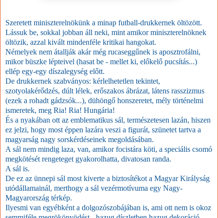
Szeretett miniszterelnökünk a minap futball-drukkernek öltözött.
Lássuk be, sokkal jobban áll neki, mint amikor miniszterelnöknek
öltözik, azzal kivált mindenféle kritikai hangokat.
Némelyek nem átallják akár még rucaseggűnek is aposztrofálni,
mikor büszke lépteivel (hasat be - mellet ki, előkelő pucsítás...)
ellép egy-egy díszalegység előtt.
De drukkernek szabványos: kérlelhetetlen tekintet,
szotyolakérődzés, dúlt lélek, erőszakos ábrázat, látens rasszizmus
(ezek a rohadt gádzsók...), dühöngő honszeretet, mély történelmi
ismeretek, meg Ria! Ria! Hungária!
És a nyakában ott az emblematikus sál, természetesen lazán, hiszen
ez jelzi, hogy most éppen lazára veszi a figurát, szünetet tartva a
magyarság nagy sorskérdéseinek megoldásában.
A sál nem mindig laza, van, amikor focistára köti, a speciális csomó
megkötését rengeteget gyakorolhatta, divatosan randa.
A sál is.
De ez az ünnepi sál most kiverte a biztosítékot a Magyar Királyság
utódállamainál, merthogy a sál vezérmotívuma egy Nagy-
Magyarország térkép.
Ilyesmi van egyébként a dolgozószobájában is, ami ott nem is okoz
semmiféle megrökönyödést - hazug díszletben hazug dekoráció.