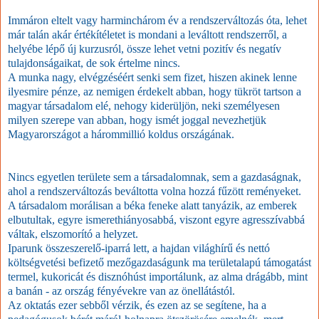
Immáron eltelt vagy harminchárom év a rendszerváltozás óta, lehet
már talán akár értékítéletet is mondani a leváltott rendszerről, a
helyébe lépő új kurzusról, össze lehet vetni pozitív és negatív
tulajdonságaikat, de sok értelme nincs.
A munka nagy, elvégzéséért senki sem fizet, hiszen akinek lenne
ilyesmire pénze, az nemigen érdekelt abban, hogy tükröt tartson a
magyar társadalom elé, nehogy kiderüljön, neki személyesen
milyen szerepe van abban, hogy ismét joggal nevezhetjük
Magyarországot a hárommillió koldus országának.
Nincs egyetlen területe sem a társadalomnak, sem a gazdaságnak,
ahol a rendszerváltozás beváltotta volna hozzá fűzött reményeket.
A társadalom morálisan a béka feneke alatt tanyázik, az emberek
elbutultak, egyre ismerethiányosabbá, viszont egyre agresszívabbá
váltak, elszomorító a helyzet.
Iparunk összeszerelő-iparrá lett, a hajdan világhírű és nettó
költségvetési befizető mezőgazdaságunk ma területalapú támogatást
termel, kukoricát és disznóhúst importálunk, az alma drágább, mint
a banán - az ország fényévekre van az önellátástól.
Az oktatás ezer sebből vérzik, és ezen az se segítene, ha a