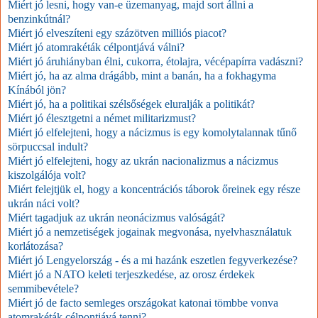
Miért jó lesni, hogy van-e üzemanyag, majd sort állni a
benzinkútnál?
Miért jó elveszíteni egy százötven milliós piacot?
Miért jó atomrakéták célpontjává válni?
Miért jó áruhiányban élni, cukorra, étolajra, vécépapírra vadászni?
Miért jó, ha az alma drágább, mint a banán, ha a fokhagyma
Kínából jön?
Miért jó, ha a politikai szélsőségek eluralják a politikát?
Miért jó élesztgetni a német militarizmust?
Miért jó elfelejteni, hogy a nácizmus is egy komolytalannak tűnő
sörpuccsal indult?
Miért jó elfelejteni, hogy az ukrán nacionalizmus a nácizmus
kiszolgálója volt?
Miért felejtjük el, hogy a koncentrációs táborok őreinek egy része
ukrán náci volt?
Miért tagadjuk az ukrán neonácizmus valóságát?
Miért jó a nemzetiségek jogainak megvonása, nyelvhasználatuk
korlátozása?
Miért jó Lengyelország - és a mi hazánk eszetlen fegyverkezése?
Miért jó a NATO keleti terjeszkedése, az orosz érdekek
semmibevétele?
Miért jó de facto semleges országokat katonai tömbbe vonva
atomrakéták célpontjává tenni?