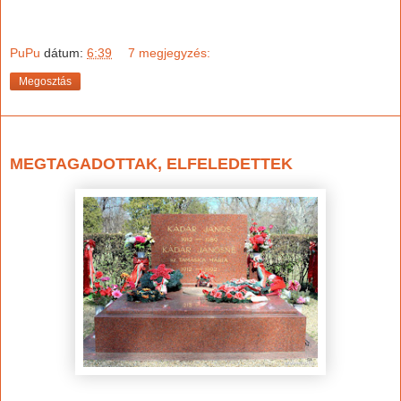
PuPu
dátum:
6:39
7 megjegyzés:
Megosztás
2022. november 30., szerda
MEGTAGADOTTAK, ELFELEDETTEK