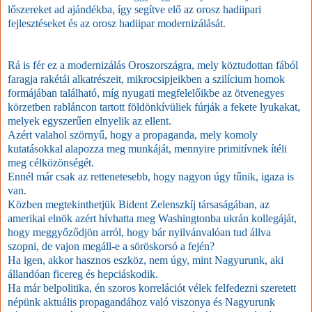
lőszereket ad ajándékba, így segítve elő az orosz hadiipari
fejlesztéseket és az orosz hadiipar modernizálását.
Rá is fér ez a modernizálás Oroszországra, mely köztudottan fából
faragja rakétái alkatrészeit, mikrocsipjeikben a szilícium homok
formájában található, míg nyugati megfelelőikbe az ötvenegyes
körzetben rabláncon tartott földönkívüliek fúrják a fekete lyukakat,
melyek egyszerűen elnyelik az ellent.
Azért valahol szörnyű, hogy a propaganda, mely komoly
kutatásokkal alapozza meg munkáját, mennyire primitívnek ítéli
meg célközönségét.
Ennél már csak az rettenetesebb, hogy nagyon úgy tűnik, igaza is
van.
Közben megtekinthetjük Bident Zelenszkíj társaságában, az
amerikai elnök azért hívhatta meg Washingtonba ukrán kollegáját,
hogy meggyőződjön arról, hogy bár nyilvánvalóan tud állva
szopni, de vajon megáll-e a söröskorsó a fején?
Ha igen, akkor hasznos eszköz, nem úgy, mint Nagyurunk, aki
állandóan ficereg és hepciáskodik.
Ha már belpolitika, én szoros korrelációt vélek felfedezni szeretett
népünk aktuális propagandához való viszonya és Nagyurunk