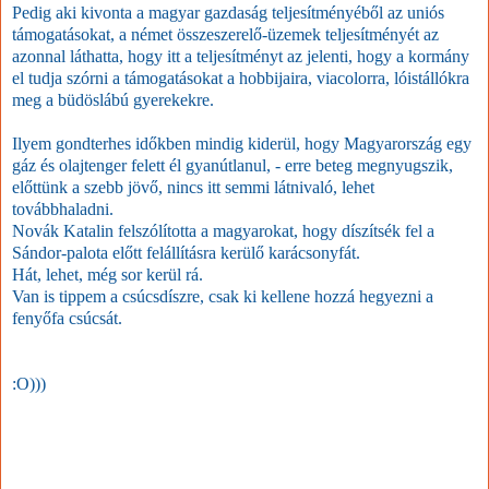
Pedig aki kivonta a magyar gazdaság teljesítményéből az uniós
támogatásokat, a német összeszerelő-üzemek teljesítményét az
azonnal láthatta, hogy itt a teljesítményt az jelenti, hogy a kormány
el tudja szórni a támogatásokat a hobbijaira, viacolorra, lóistállókra
meg a büdöslábú gyerekekre.
Ilyem gondterhes időkben mindig kiderül, hogy Magyarország egy
gáz és olajtenger felett él gyanútlanul, - erre beteg megnyugszik,
előttünk a szebb jövő, nincs itt semmi látnivaló, lehet
továbbhaladni.
Novák Katalin felszólította a magyarokat, hogy díszítsék fel a
Sándor-palota előtt felállításra kerülő karácsonyfát.
Hát, lehet, még sor kerül rá.
Van is tippem a csúcsdíszre, csak ki kellene hozzá hegyezni a
fenyőfa csúcsát.
:O)))