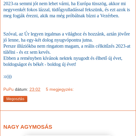
2023-ra semmi jót nem lehet várni, ha Európa tüsszög, akkor mi
negyvenkét fokos lázzal, tüdőgyulladással fekszünk, és ezt azok is
meg fogják érezni, akik ma még próbálnak bízni a Vezérben.
Szóval, az Úr legyen irgalmas a világhoz és hozzánk, aztán jövőre
jó lenne, ha egy-két dolog nyugvópontra jutna.
Persze illúziókba nem ringatom magam, a reális célkitűzés 2023-at
túlélni - és ez sem kevés.
Ebben a reményben kívánok nektek nyugodt és élhető új évet,
boldogságot és békét - boldog új évet!
:o)))
PuPu
dátum:
23:02
5 megjegyzés:
Megosztás
2022. december 22., csütörtök
NAGY AGYMOSÁS