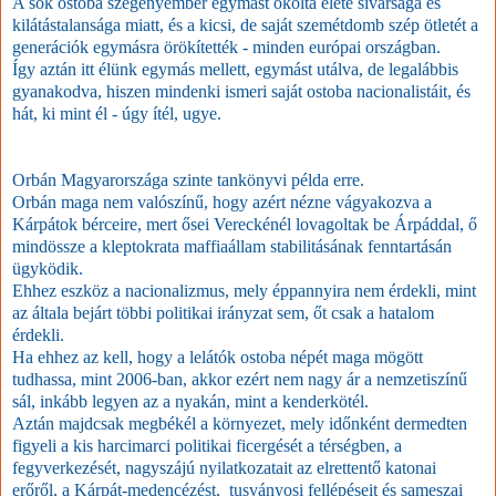
A sok ostoba szegényember egymást okolta élete sivársága és
kilátástalansága miatt, és a kicsi, de saját szemétdomb szép ötletét a
generációk egymásra örökítették - minden európai országban.
Így aztán itt élünk egymás mellett, egymást utálva, de legalábbis
gyanakodva, hiszen mindenki ismeri saját ostoba nacionalistáit, és
hát, ki mint él - úgy ítél, ugye.
Orbán Magyarországa szinte tankönyvi példa erre.
Orbán maga nem valószínű, hogy azért nézne vágyakozva a
Kárpátok bérceire, mert ősei Vereckénél lovagoltak be Árpáddal, ő
mindössze a kleptokrata maffiaállam stabilitásának fenntartásán
ügyködik.
Ehhez eszköz a nacionalizmus, mely éppannyira nem érdekli, mint
az általa bejárt többi politikai irányzat sem, őt csak a hatalom
érdekli.
Ha ehhez az kell, hogy a lelátók ostoba népét maga mögött
tudhassa, mint 2006-ban, akkor ezért nem nagy ár a nemzetiszínű
sál, inkább legyen az a nyakán, mint a kenderkötél.
Aztán majdcsak megbékél a környezet, mely időnként dermedten
figyeli a kis harcimarci politikai ficergését a térségben, a
fegyverkezését, nagyszájú nyilatkozatait az elrettentő katonai
erőről, a Kárpát-medencézést, tusványosi fellépéseit és sameszai