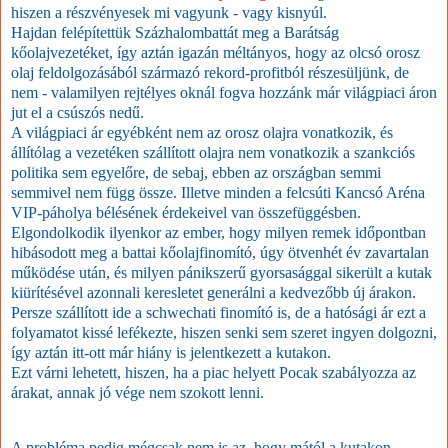
hiszen a részvényesek mi vagyunk - vagy kisnyúl.
Hajdan felépítettük Százhalombattát meg a Barátság
kőolajvezetéket, így aztán igazán méltányos, hogy az olcsó orosz
olaj feldolgozásából származó rekord-profitból részesüljünk, de
nem - valamilyen rejtélyes oknál fogva hozzánk már világpiaci áron
jut el a csúszós nedű.
A világpiaci ár egyébként nem az orosz olajra vonatkozik, és
állítólag a vezetéken szállított olajra nem vonatkozik a szankciós
politika sem egyelőre, de sebaj, ebben az országban semmi
semmivel nem függ össze. Illetve minden a felcsúti Kancsó Aréna
VIP-páholya bélésének érdekeivel van összefüggésben.
Elgondolkodik ilyenkor az ember, hogy milyen remek időpontban
hibásodott meg a battai kőolajfinomító, úgy ötvenhét év zavartalan
működése után, és milyen pánikszerű gyorsasággal sikerült a kutak
kiürítésével azonnali keresletet generálni a kedvezőbb új árakon.
Persze szállított ide a schwechati finomító is, de a hatósági ár ezt a
folyamatot kissé lefékezte, hiszen senki sem szeret ingyen dolgozni,
így aztán itt-ott már hiány is jelentkezett a kutakon.
Ezt várni lehetett, hiszen, ha a piac helyett Pocak szabályozza az
árakat, annak jó vége nem szokott lenni.
A probléma pedig mégcsak nem is az, hogy mától a kutakon