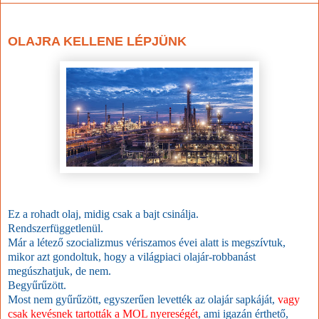
2022. december 7., szerda
OLAJRA KELLENE LÉPJÜNK
Ez a rohadt olaj, midig csak a bajt csinálja.
Rendszerfüggetlenül.
Már a létező szocializmus vériszamos évei alatt is megszívtuk,
mikor azt gondoltuk, hogy a világpiaci olajár-robbanást
megúszhatjuk, de nem.
Begyűrűzött.
Most nem gyűrűzött, egyszerűen levették az olajár sapkáját,
vagy
csak kevésnek tartották a MOL nyereségét
, ami igazán érthető,