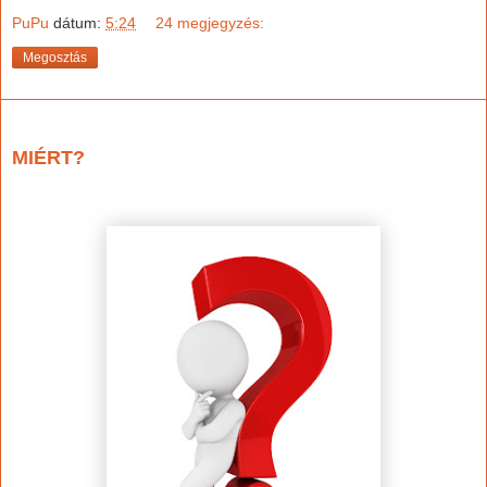
PuPu
dátum:
5:24
24 megjegyzés:
Megosztás
2022. december 10., szombat
MIÉRT?