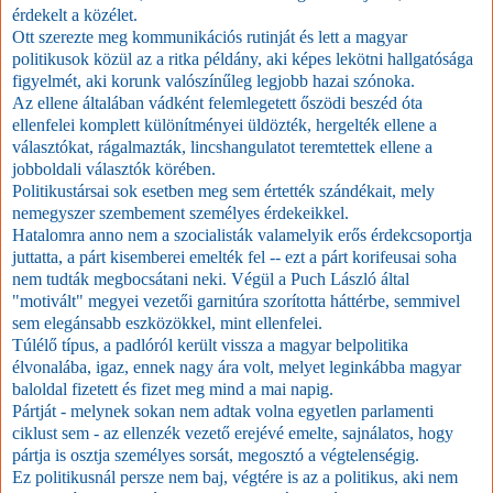
érdekelt a közélet.
Ott szerezte meg kommunikációs rutinját és lett a magyar
politikusok közül az a ritka példány, aki képes lekötni hallgatósága
figyelmét, aki korunk valószínűleg legjobb hazai szónoka.
Az ellene általában vádként felemlegetett őszödi beszéd óta
ellenfelei komplett különítményei üldözték, hergelték ellene a
választókat, rágalmazták, lincshangulatot teremtettek ellene a
jobboldali választók körében.
Politikustársai sok esetben meg sem értették szándékait, mely
nemegyszer szembement személyes érdekeikkel.
Hatalomra anno nem a szocialisták valamelyik erős érdekcsoportja
juttatta, a párt kisemberei emelték fel -- ezt a párt korifeusai soha
nem tudták megbocsátani neki. Végül a Puch László által
"motivált" megyei vezetői garnitúra szorította háttérbe, semmivel
sem elegánsabb eszközökkel, mint ellenfelei.
Túlélő típus, a padlóról került vissza a magyar belpolitika
élvonalába, igaz, ennek nagy ára volt, melyet leginkábba magyar
baloldal fizetett és fizet meg mind a mai napig.
Pártját - melynek sokan nem adtak volna egyetlen parlamenti
ciklust sem - az ellenzék vezető erejévé emelte, sajnálatos, hogy
pártja is osztja személyes sorsát, megosztó a végtelenségig.
Ez politikusnál persze nem baj, végtére is az a politikus, aki nem