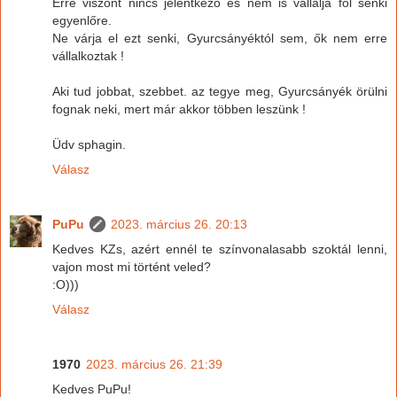
Erre viszont nincs jelentkező és nem is vállalja föl senki
egyenlőre.
Ne várja el ezt senki, Gyurcsányéktól sem, ők nem erre
vállalkoztak !
Aki tud jobbat, szebbet. az tegye meg, Gyurcsányék örülni
fognak neki, mert már akkor többen leszünk !
Üdv sphagin.
Válasz
PuPu
2023. március 26. 20:13
Kedves KZs, azért ennél te színvonalasabb szoktál lenni,
vajon most mi történt veled?
:O)))
Válasz
1970
2023. március 26. 21:39
Kedves PuPu!