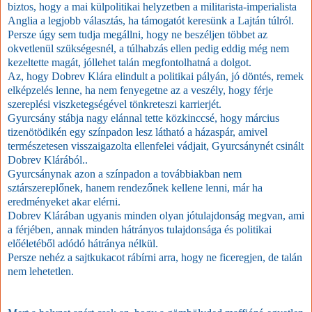
biztos, hogy a mai külpolitikai helyzetben a militarista-imperialista
Anglia a legjobb választás, ha támogatót keresünk a Lajtán túlról.
Persze úgy sem tudja megállni, hogy ne beszéljen többet az
okvetlenül szükségesnél, a túlhabzás ellen pedig eddig még nem
kezeltette magát, jóllehet talán megfontolhatná a dolgot.
Az, hogy Dobrev Klára elindult a politikai pályán, jó döntés, remek
elképzelés lenne, ha nem fenyegetne az a veszély, hogy férje
szereplési viszketegségével tönkreteszi karrierjét.
Gyurcsány stábja nagy elánnal tette közkinccsé, hogy március
tizenötödikén egy színpadon lesz látható a házaspár, amivel
természetesen visszaigazolta ellenfelei vádjait, Gyurcsánynét csinált
Dobrev Klárából..
Gyurcsánynak azon a színpadon a továbbiakban nem
sztárszereplőnek, hanem rendezőnek kellene lenni, már ha
eredményeket akar elérni.
Dobrev Klárában ugyanis minden olyan jótulajdonság megvan, ami
a férjében, annak minden hátrányos tulajdonsága és politikai
előéletéből adódó hátránya nélkül.
Persze nehéz a sajtkukacot rábírni arra, hogy ne ficeregjen, de talán
nem lehetetlen.