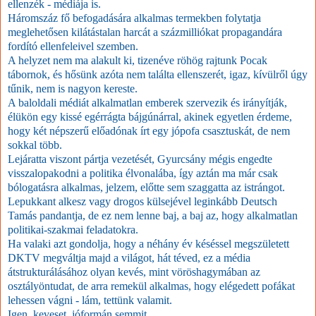
ellenzék - médiája is.
Háromszáz fő befogadására alkalmas termekben folytatja
meglehetősen kilátástalan harcát a százmilliókat propagandára
fordító ellenfeleivel szemben.
A helyzet nem ma alakult ki, tizenéve röhög rajtunk Pocak
tábornok, és hősünk azóta nem találta ellenszerét, igaz, kívülről úgy
tűnik, nem is nagyon kereste.
A baloldali médiát alkalmatlan emberek szervezik és irányítják,
élükön egy kissé egérrágta bájgúnárral, akinek egyetlen érdeme,
hogy két népszerű előadónak írt egy jópofa csasztuskát, de nem
sokkal több.
Lejáratta viszont pártja vezetését, Gyurcsány mégis engedte
visszalopakodni a politika élvonalába, így aztán ma már csak
bólogatásra alkalmas, jelzem, előtte sem szaggatta az istrángot.
Lepukkant alkesz vagy drogos külsejével leginkább Deutsch
Tamás pandantja, de ez nem lenne baj, a baj az, hogy alkalmatlan
politikai-szakmai feladatokra.
Ha valaki azt gondolja, hogy a néhány év késéssel megszületett
DKTV megváltja majd a világot, hát téved, ez a média
átstrukturálásához olyan kevés, mint vöröshagymában az
osztályöntudat, de arra remekül alkalmas, hogy elégedett pofákat
lehessen vágni - lám, tettünk valamit.
Igen, keveset, jóformán semmit.