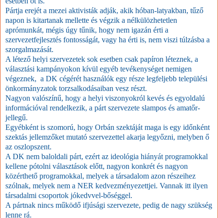
esetben őt is.
Pártja erejét a mezei aktivisták adják, akik hóban-latyakban, tűző
napon is kitartanak mellette és végzik a nélkülözhetetlen
aprómunkát, mégis úgy tűnik, hogy nem igazán érti a
szervezetfejlesztés fontosságát, vagy ha érti is, nem viszi túlzásba a
szorgalmazását.
A létező helyi szervezetek sok esetben csak papíron léteznek, a
választási kampányokon kívül egyéb tevékenységet nemigen
végeznek, a DK cégérét használók egy része legfeljebb települési
önkormányzatok torzsalkodásaiban vesz részt.
Nagyon valószínű, hogy a helyi viszonyokról kevés és egyoldalú
információval rendelkezik, a párt szervezete slampos és amatőr-
jellegű.
Egyébként is szomorú, hogy Orbán szektáját maga is egy időnként
szektás jellemzőket mutató szervezettel akarja legyőzni, melyben ő
az oszlopszent.
A DK nem baloldali párt, ezért az ideológia hiányát programokkal
kellene pótolni választások előtt, nagyon konkrét és nagyon
közérthető programokkal, melyek a társadalom azon részeihez
szólnak, melyek nem a NER kedvezményezettjei. Vannak itt ilyen
társadalmi csoportok jókedvvel-bőséggel.
A pártnak nincs működő ifjúsági szervezete, pedig de nagy szükség
lenne rá.