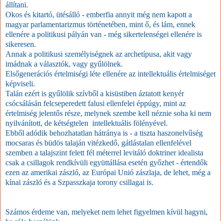
állítani.
Okos és kitartó, ütésálló - emberfia annyit még nem kapott a
magyar parlamentarizmus történetében, mint ő, és lám, ennek
ellenére a politikusi pályán van - még sikertelenségei ellenére is
sikeresen.
Annak a politikusi személyiségnek az archetípusa, akit vagy
imádnak a választók, vagy gyűlölnek.
Elsőgenerációs értelmiségi léte ellenére az intellektuális értelmiséget
képviseli.
Talán ezért is gyűlölik szívből a kisüstiben áztatott kenyér
csócsálásán felcseperedett falusi ellenfelei éppúgy, mint az
értelmiség jelentős része, melynek szembe kell néznie soha ki nem
nyilvánított, de kétségtelen intellektuális fölényével.
Ebből adódik behozhatatlan hátránya is - a tiszta haszonelvűség
mocsaras és büdös talaján vitézkedő, gátlástalan ellenfelével
szemben a talajszint felett fél méterrel levitáló doktriner idealista
csak a csillagok rendkívüli együttállása esetén győzhet - értendők
ezen az amerikai zászló, az Európai Unió zászlaja, de lehet, még a
kínai zászló és a Szpasszkaja torony csillagai is.
Számos érdeme van, melyeket nem lehet figyelmen kívül hagyni,