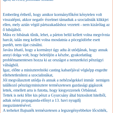
Emberileg érthető, hogy amikor kormányfőként kénytelen volt
visszalépni, akkor negatív érzelmei támadtak a szocialisták klikkjei
ellen, mely aztán végül pártszakadáshoz vezetett - nem kizárólag az
ő hibájából.
Mára ez hibának tűnik, lehet, a párton belül kellett volna megvívnia
harcát, talán meg kellett volna mosdatnia a pöcegödörbe esett
purdét, nem újat csinálni.
Javára írható, hogy a kormányt úgy adta át utódjának, hogy annak
annyi dolga volt, hogy beleüljön a készbe, gyakorlatilag
problémamentesen hozza ki az országot a nemzetközi pénzügyi
válságból.
Igaz, előtte a miniszterelnöki casting kabaréjával végképp engedte
ellehetetleníteni a szocialistákat,
Jól megválasztott utódja és annak a nehézségekkel immár nemigen
találkozó pénzügyminisztere természetesen gazdasági gigászok
lettek, emellett arra is futotta, hogy kiegyezzenek Orbánnal.
Tettek is neki félre kis pénzt a Gyurcsány által biztosított hitelből,
adtak némi propaganda-előnyt a 13. havi nyugdíj
megszüntetésével.
A terheket Bajnaiék természetesen a legszegényebbekre lőcsölték,