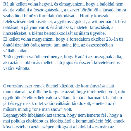
Rájuk kellett volna hagyni, és elmagyarázni, hogy a baloldal nem
akarja vállalni a fosztogatásokat, a tizezer börtönből a társadalomra
szabadított bűnöző forradalmárkodását, a Horthy korszak
felélesztésére tett kísérletet, a gyilkosságokat , a wittnermáriák hősi
rablásait, a pályaudvarok és áruházak, üzletek kifosztását, a
lincseléseket, a klérus beletolakodását az állam ügyeibe.
El kellett volna magyarázni, hogy a forradalom október 23.-án tíz
órától tizenhét óráig tartott, ami utána jött, az összességében
vállalhatatlan.
'956 egyetlen valódi eredménye, hogy Kádárt az országnak adta,
aki aztán - több más mellett - 56 jogos és ésszerű követeléseit is
valóra váltotta.
Gyurcsány ezer remek ötlettel küzdött, de kormányzása alatt
munkatársait az őrületbe kergette azzal, hogy türelmetlen volt, mire
egyik ötletét elkezdték valóra váltani, ő már a harmadik határban
járt és egy másik ötlet valóraváltásán fáradozott, emellett az ő
műsora mindig "one man show" volt.
Legnagyobb hibájának azt tartom, hogy nem ismerte fel , hogy a
mai politika eltolódott az ideológiától a kommunikáció felé, ennek
következtében aztán szépen elfogyott a baloldal - és mára az