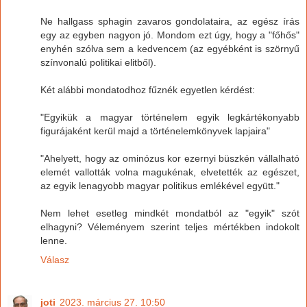
Ne hallgass sphagin zavaros gondolataira, az egész írás
egy az egyben nagyon jó. Mondom ezt úgy, hogy a "főhős"
enyhén szólva sem a kedvencem (az egyébként is szörnyű
színvonalú politikai elitből).
Két alábbi mondatodhoz fűznék egyetlen kérdést:
"Egyikük a magyar történelem egyik legkártékonyabb
figurájaként kerül majd a történelemkönyvek lapjaira"
"Ahelyett, hogy az ominózus kor ezernyi büszkén vállalható
elemét vallották volna magukénak, elvetették az egészet,
az egyik lenagyobb magyar politikus emlékével együtt."
Nem lehet esetleg mindkét mondatból az "egyik" szót
elhagyni? Véleményem szerint teljes mértékben indokolt
lenne.
Válasz
joti
2023. március 27. 10:50