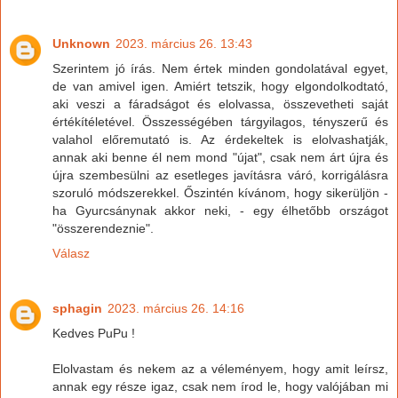
Unknown
2023. március 26. 13:43
Szerintem jó írás. Nem értek minden gondolatával egyet,
de van amivel igen. Amiért tetszik, hogy elgondolkodtató,
aki veszi a fáradságot és elolvassa, összevetheti saját
értékítéletével. Összességében tárgyilagos, tényszerű és
valahol előremutató is. Az érdekeltek is elolvashatják,
annak aki benne él nem mond "újat", csak nem árt újra és
újra szembesülni az esetleges javításra váró, korrigálásra
szoruló módszerekkel. Őszintén kívánom, hogy sikerüljön -
ha Gyurcsánynak akkor neki, - egy élhetőbb országot
"összerendeznie".
Válasz
sphagin
2023. március 26. 14:16
Kedves PuPu !
Elolvastam és nekem az a véleményem, hogy amit leírsz,
annak egy része igaz, csak nem írod le, hogy valójában mi