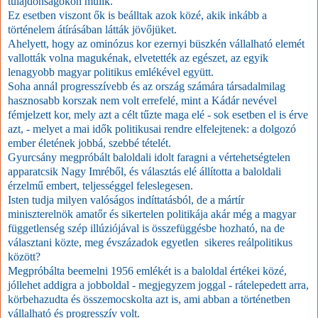
tulajdonságokon múlik.
Ez esetben viszont ők is beálltak azok közé, akik inkább a
történelem átírásában látták jövőjüket.
Ahelyett, hogy az ominózus kor ezernyi büszkén vállalható elemét
vallották volna magukénak, elvetették az egészet, az egyik
lenagyobb magyar politikus emlékével együtt.
Soha annál progresszívebb és az ország számára társadalmilag
hasznosabb korszak nem volt errefelé, mint a Kádár nevével
fémjelzett kor, mely azt a célt tűzte maga elé - sok esetben el is érve
azt, - melyet a mai idők politikusai rendre elfelejtenek: a dolgozó
ember életének jobbá, szebbé tételét.
Gyurcsány megpróbált baloldali idolt faragni a vértehetségtelen
apparatcsik Nagy Imréből, és választás elé állította a baloldali
érzelmű embert, teljességgel feleslegesen.
Isten tudja milyen valóságos indíttatásból, de a mártír
miniszterelnök amatőr és sikertelen politikája akár még a magyar
függetlenség szép illúziójával is összefüggésbe hozható, na de
választani közte, meg évszázadok egyetlen sikeres reálpolitikus
között?
Megpróbálta beemelni 1956 emlékét is a baloldal értékei közé,
jóllehet addigra a jobboldal - megjegyzem joggal - rátelepedett arra,
körbehazudta és összemocskolta azt is, ami abban a történetben
vállalható és progresszív volt.