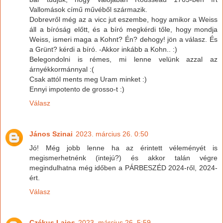
Vallomások című művéből származik.
Dobrevről még az a vicc jut eszembe, hogy amikor a Weiss
áll a bíróság előtt, és a bíró megkérdi tőle, hogy mondja
Weiss, ismeri maga a Kohnt? Én? dehogy! jön a válasz. És
a Grünt? kérdi a bíró. -Akkor inkább a Kohn.. :)
Belegondolni is rémes, mi lenne velünk azzal az
árnyékkormánnyal :(
Csak attól ments meg Uram minket :)
Ennyi impotento de grosso-t :)
Válasz
János Szinai
2023. március 26. 0:50
Jó! Még jobb lenne ha az érintett véleményét is
megismerhetnénk (intejú?) és akkor talán végre
megindulhatna még időben a PÁRBESZÉD 2024-ről, 2024-
ért.
Válasz
Czékus Lajos
2023. március 26. 5:59