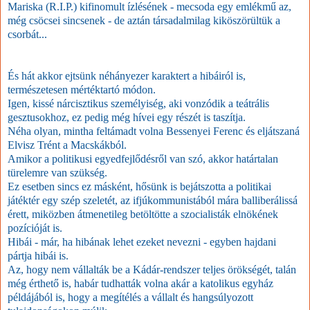
Mariska
(R.I.P.)
kifinomult ízlésének - mecsoda egy emlékmű az,
még csöcsei sincsenek - de aztán társadalmilag kiköszörültük a
csorbát...
És hát akkor ejtsünk néhányezer karaktert a hibáiról is,
természetesen mértéktartó módon.
Igen, kissé nárcisztikus személyiség, aki vonzódik a teátrális
gesztusokhoz, ez pedig még hívei egy részét is taszítja.
Néha olyan, mintha feltámadt volna Bessenyei Ferenc és eljátszaná
Elvisz Trént a Macskákból.
Amikor a politikusi egyedfejlődésről van szó, akkor határtalan
türelemre van szükség.
Ez esetben sincs ez másként, hősünk is bejátszotta a politikai
játéktér egy szép szeletét, az ifjúkommunistából mára balliberálissá
érett, miközben átmenetileg betöltötte a szocialisták elnökének
pozícióját is.
Hibái - már, ha hibának lehet ezeket nevezni - egyben hajdani
pártja hibái is.
Az, hogy nem vállalták be a Kádár-rendszer teljes örökségét, talán
még érthető is, habár tudhatták volna akár a katolikus egyház
példájából is, hogy a megítélés a vállalt és hangsúlyozott