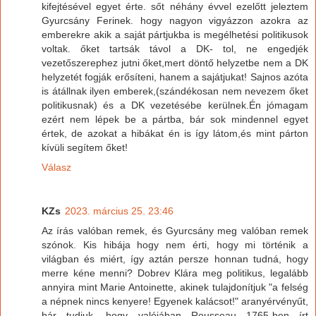
kifejtésével egyet érte. sőt néhány évvel ezelőtt jeleztem
Gyurcsány Ferinek. hogy nagyon vigyázzon azokra az
emberekre akik a saját pártjukba is megélhetési politikusok
voltak. őket tartsák távol a DK- tol, ne engedjék
vezetőszerephez jutni őket,mert döntő helyzetbe nem a DK
helyzetét fogják erősíteni, hanem a sajátjukat! Sajnos azóta
is átállnak ilyen emberek,(szándékosan nem nevezem őket
politikusnak) és a DK vezetésébe kerülnek.Én jómagam
ezért nem lépek be a pártba, bár sok mindennel egyet
értek, de azokat a hibákat én is így látom,és mint párton
kívüli segítem őket!
Válasz
KZs
2023. március 25. 23:46
Az írás valóban remek, és Gyurcsány meg valóban remek
szónok. Kis hibája hogy nem érti, hogy mi történik a
világban és miért, így aztán persze honnan tudná, hogy
merre kéne menni? Dobrev Klára meg politikus, legalább
annyira mint Marie Antoinette, akinek tulajdonítjuk "a felség
a népnek nincs kenyere! Egyenek kalácsot!" aranyérvényűt,
bár tudjuk, hogy valójában Rousseau 1765-ben írt