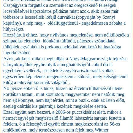
Csapágyasra forgatták a szemeiket az öregecskedő feleségek
lecserélésével kapcsolatos példázat miatt azok, akik azóta már
többször is lecserélték lófejű durváikat (copyright by Szanyi
kapitány), a nép meg - oldalfüggetlenül - engedelmesen zabálta a
hülyeséget.
Hozzájárult ehhez, hogy nyilvános megjelenései nem nélkülözték a
színpadias elemeket, időnként túlfűtött, pátoszos szónoklatai
túllépték egyébként is prekoncepciókkal várakozó hallgatósága
ingerküszöbét.
Azok, akiknek mikor meghallják a Nagy-Magyarország kifejezést,
taknyuk-nyáluk egybefolyik a meghatottságtól - ahol őseik
egyébként zsellérek, cselédek és egyéb arisztokraták voltak -
egyszerűen képtelenek megemészteni a stílusát, mely kétségtelenül
kilóg a faluvégi kocsmák világából.
No persze ebben ő is ludas, hiszen az érzelmi túlhabzásait illene
kordában tartani, mint köztudott, magyarember nem hatódik meg,
nem ejt könnyet, nem hajt térdet, mint a buzik, csak az Isten előtt,
esetleg csárdás kis galambja kezének megkérése esetén.
Ezzel együtt nem beszari, a 2006-os puccskísérlet alatt, mikor a
nemzet egységét megtestesítő államfő lábaszárát sárgára festette a
félelem, ő a feleségével együtt elment megkoszorúzni az 56-os
emlékművet, mely természetesen nem felelt meg Wittner