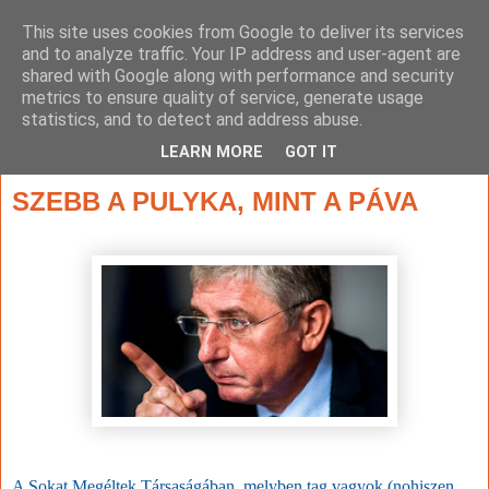
This site uses cookies from Google to deliver its services
and to analyze traffic. Your IP address and user-agent are
shared with Google along with performance and security
metrics to ensure quality of service, generate usage
statistics, and to detect and address abuse.
▼
LEARN MORE
GOT IT
2023. március 25., szombat
SZEBB A PULYKA, MINT A PÁVA
A Sokat Megéltek Társaságában, melyben tag vagyok (nohiszen,