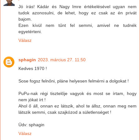
Jó írás! Kádár és Nagy Imre értékelésével ugyan nem
tudok azonosulni, de lehet, hogy ez csak az én privát
bajom.
Ezen kívül nem tűnt fel semmi, amivel ne tudnék
egyetérteni.
Válasz
sphagin
2023. március 27. 11:50
Kedves 1970 !
Sose fogsz felnőni, pláne helyesen felmérni a dolgokat !
PuPu-nak régi tisztelője vagyok és most se írtam, hogy
nem jókat írt !
Ahol ő áll, onnan ez látszik, ahol te állsz, onnan meg nem
látszik semmi, csak szajkózod a sületlenséget !
Üdv: sphagin
Válasz