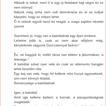
Hibázik is sokat, mert ő is egy új feladatot hajt végre és ez
nem könnyű.
Nálunk még soha nem volt demokrácia és el se tudjuk
képzelni, hogy ez milyen lehet.
Ő is velünk együtt tanul és reagál, a maga sajátos nézetei
szerint.
Szerintem jó, hogy van a baloldalnak egy ilyen embere.
Lehetne jobb is, csak az nem akar előjönni még,
kénytelenek vagyunk Gyurcsánnyal beérni !
És, ne hagyjuk ki, méltó társa van ebben a játszmában, a
felesége !
A baloldal sokat nyer vele és csak az elismerés hangján
lehet beszélni róla.
Egy baj van vele, hogy fel kellene nőni hozzá egyeseknek,
ami nem könnyű feladat.
Reménysége a baloldalnak.
Igen, a baloldal.
Amit újjá kellene építeni, a kornak, a piacgazdaságnak
megfelelőt.