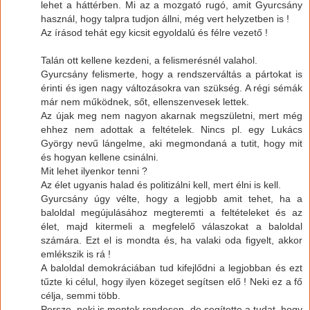
lehet a háttérben. Mi az a mozgató rugó, amit Gyurcsány
használ, hogy talpra tudjon állni, még vert helyzetben is !
Az írásod tehát egy kicsit egyoldalú és félre vezető !
Talán ott kellene kezdeni, a felismerésnél valahol.
Gyurcsány felismerte, hogy a rendszerváltás a pártokat is
érinti és igen nagy változásokra van szükség. A régi sémák
már nem működnek, sőt, ellenszenvesek lettek.
Az újak meg nem nagyon akarnak megszületni, mert még
ehhez nem adottak a feltételek. Nincs pl. egy Lukács
György nevű lángelme, aki megmondaná a tutit, hogy mit
és hogyan kellene csinálni.
Mit lehet ilyenkor tenni ?
Az élet ugyanis halad és politizálni kell, mert élni is kell.
Gyurcsány úgy vélte, hogy a legjobb amit tehet, ha a
baloldal megújulásához megteremti a feltételeket és az
élet, majd kitermeli a megfelelő válaszokat a baloldal
számára. Ezt el is mondta és, ha valaki oda figyelt, akkor
emlékszik is rá !
A baloldal demokráciában tud kifejlődni a legjobban és ezt
tűzte ki célul, hogy ilyen közeget segítsen elő ! Neki ez a fő
célja, semmi több.
Persze, neki is mentek rendesen, de segítette a tudat, hogy