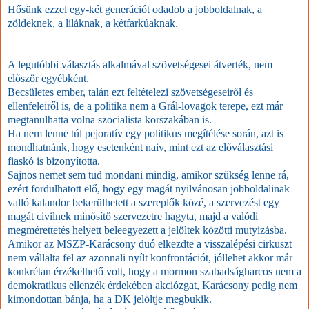
Hősünk ezzel egy-két generációt odadob a jobboldalnak, a
zöldeknek, a liláknak, a kétfarkúaknak.
A legutóbbi választás alkalmával szövetségesei átverték, nem
először egyébként.
Becsületes ember, talán ezt feltételezi szövetségeseiről és
ellenfeleiről is, de a politika nem a Grál-lovagok terepe, ezt már
megtanulhatta volna szocialista korszakában is.
Ha nem lenne túl pejoratív egy politikus megítélése során, azt is
mondhatnánk, hogy esetenként naiv, mint ezt az előválasztási
fiaskó is bizonyította.
Sajnos nemet sem tud mondani mindig, amikor szükség lenne rá,
ezért fordulhatott elő, hogy egy magát nyilvánosan jobboldalinak
valló kalandor bekerülhetett a szereplők közé, a szervezést egy
magát civilnek minősítő szervezetre hagyta, majd a valódi
megmérettetés helyett beleegyezett a jelöltek közötti mutyizásba.
Amikor az MSZP-Karácsony duó elkezdte a visszalépési cirkuszt
nem vállalta fel az azonnali nyílt konfrontációt, jóllehet akkor már
konkrétan érzékelhető volt, hogy a mormon szabadságharcos nem a
demokratikus ellenzék érdekében akciózgat, Karácsony pedig nem
kimondottan bánja, ha a DK jelöltje megbukik.