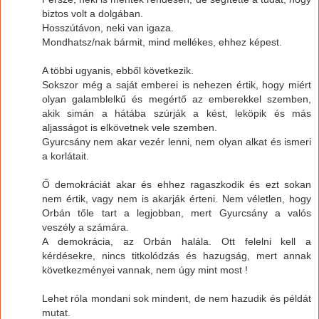
biztos volt a dolgában.
Hosszútávon, neki van igaza.
Mondhatsz/nak bármit, mind mellékes, ehhez képest.
A többi ugyanis, ebből következik.
Sokszor még a saját emberei is nehezen értik, hogy miért
olyan galamblelkű és megértő az emberekkel szemben,
akik simán a hátába szúrják a kést, leköpik és más
aljasságot is elkövetnek vele szemben.
Gyurcsány nem akar vezér lenni, nem olyan alkat és ismeri
a korlátait.
Ő demokráciát akar és ehhez ragaszkodik és ezt sokan
nem értik, vagy nem is akarják érteni. Nem véletlen, hogy
Orbán tőle tart a legjobban, mert Gyurcsány a valós
veszély a számára.
A demokrácia, az Orbán halála. Ott felelni kell a
kérdésekre, nincs titkolódzás és hazugság, mert annak
következményei vannak, nem úgy mint most !
Lehet róla mondani sok mindent, de nem hazudik és példát
mutat.