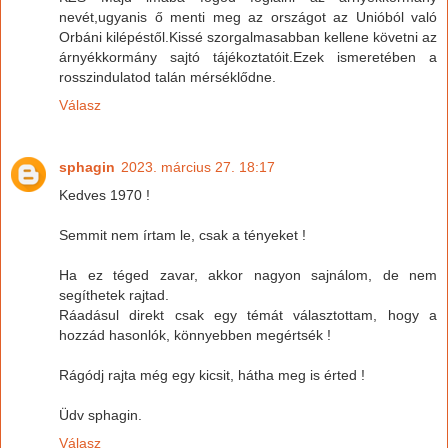
nevét,ugyanis ő menti meg az országot az Unióból való
Orbáni kilépéstől.Kissé szorgalmasabban kellene követni az
árnyékkormány sajtó tájékoztatóit.Ezek ismeretében a
rosszindulatod talán mérséklődne.
Válasz
sphagin
2023. március 27. 18:17
Kedves 1970 !
Semmit nem írtam le, csak a tényeket !
Ha ez téged zavar, akkor nagyon sajnálom, de nem
segíthetek rajtad.
Ráadásul direkt csak egy témát választottam, hogy a
hozzád hasonlók, könnyebben megértsék !
Rágódj rajta még egy kicsit, hátha meg is érted !
Üdv sphagin.
Válasz