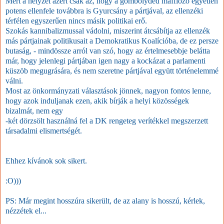
Mert a helyzet azért csak az, hogy a gömbölyded maffiózó egyetlen
potens ellenfele továbbra is Gyurcsány a pártjával, az ellenzéki
térfélen egyszerűen nincs másik politikai erő.
Szokás kannibalizmussal vádolni, miszerint átcsábítja az ellenzék
más pártjainak politikusait a Demokratikus Koalícióba, de ez persze
butaság, - mindössze arról van szó, hogy az értelmesebbje belátta
már, hogy jelenlegi pártjában igen nagy a kockázat a parlamenti
küszöb megugrására, és nem szeretne pártjával együtt történelemmé
válni.
Most az önkormányzati választások jönnek, nagyon fontos lenne,
hogy azok induljanak ezen, akik bírják a helyi közösségek
bizalmát, nem egy
-két dörzsölt használná fel a DK rengeteg verítékkel megszerzett
társadalmi elismertségét.
Ehhez kívánok sok sikert.
:O)))
PS: Már megint hosszúra sikerült, de az alany is hosszú, kérlek,
nézzétek el...