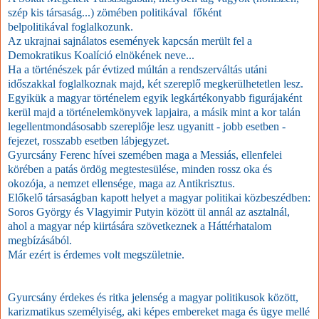
szép kis társaság...) zömében politikával főként
belpolitikával
foglalkozunk.
A
z ukrajnai sajnálatos események kapcsán merült fel a
Demokratikus Koalíció elnökének neve...
Ha a történészek pár évtized múltán a rendszerváltás utáni
időszakkal foglalkoznak majd, két szereplő megkerülhetetlen lesz.
Egyikük a magyar történelem egyik legkártékonyabb figurájaként
kerül majd a történelemkönyvek lapjaira, a másik mint a kor talán
legellentmondásosabb szereplője lesz ugyanitt - jobb esetben -
fejezet, rosszabb esetben lábjegyzet.
Gyurcsány Ferenc hívei szemében maga a Messiás, ellenfelei
körében a patás ördög megtestesülése, minden rossz oka és
okozója, a nemzet ellensége, maga az Antikrisztus.
Előkelő társaságban kapott helyet a magyar politikai közbeszédben:
Soros György és Vlagyimir Putyin között ül annál az asztalnál,
ahol a magyar nép kiirtására szövetkeznek a Háttérhatalom
megbízásából.
Már ezért is érdemes volt megszületnie.
Gyurcsány érdekes és ritka jelenség a magyar politikusok között,
karizmatikus személyiség, aki képes embereket maga és ügye mellé