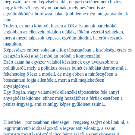
megosztó, az nem képvisel senkit, de párt esetében nem biztos,
hogy kedvező, egy olyan pártnak, mely nevében is az
együttműködést hordozza, talán jobb lenne még integratívabbnak
lenni.
Tudom, ez nem könnyű, hiszen a DK-t és annak pártelnökét
legjobban az ellenzéki oldalon utálják, főként vezetői szinteken,
mert a mezei talpasok képesek együttműködni, ha erőt vesznek
magukon.
Képességes ember, sokakat elfog társaságában a kisebbségi érzés és
ezt aztán ki-ki a saját módján próbálja kompenzálni.
Ezért aztán ha egyszer valahol készítenek egy üvegszobrot a
politikusról, mely a politikus összes bűnét és hibáját demonstrálja,
feltehetőleg ő lesz a modell, de még ebben a minőségében is
bosszantani fogja ellenfeleit, mert a mű meglehetősen
anyagigényes.
Egy Rogán, vagy valamelyik ellenzéki táposcsirke fele annyi
anyagból is kijönne, ehhez még hozzájöhet a férfiak esetében a
pénisz-irigység, ami szintúgy képes gyűlöletet szülni...
Ellenfelei - pontosabban ellenségei - rengeteg sz@rt dobáltak rá, a
legprimitívebb idiótaságoktól a legvadabb vádakig, a szaudi
terrorista focistákról szóló vicc felrovásától a szemkilövetésig.