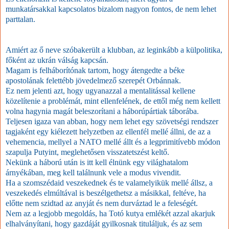
munkatársakkal kapcsolatos bizalom nagyon fontos, de nem lehet
parttalan.
Amiért az ő neve szóbakerült a klubban, az leginkább a külpolitika,
főként az ukrán válság kapcsán.
Magam is felháborítónak tartom, hogy átengedte a béke
apostolának felettébb jövedelmező szerepét Orbánnak.
Ez nem jelenti azt, hogy ugyanazzal a mentalitással kellene
közelítenie a problémát, mint ellenfelének, de ettől még nem kellett
volna hagynia magát beleszorítani a háborúpártiak táborába.
Teljesen igaza van abban, hogy nem lehet egy szövetségi rendszer
tagjaként egy kiélezett helyzetben az ellenfél mellé állni, de az a
vehemencia, mellyel a NATO mellé állt és a legprimitívebb módon
szapulja Putyint, meglehetősen visszatetszést keltő.
Nekünk a háború után is itt kell élnünk egy világhatalom
árnyékában, meg kell találnunk vele a modus vivendit.
Ha a szomszédaid veszekednek és te valamelyikük mellé állsz, a
veszekedés elmúltával is beszélgethetsz a másikkal, feltéve, ha
előtte nem szidtad az anyját és nem durváztad le a feleségét.
Nem az a legjobb megoldás, ha Totó kutya emlékét azzal akarjuk
elhalványítani, hogy gazdáját gyilkosnak tituláljuk, és az sem