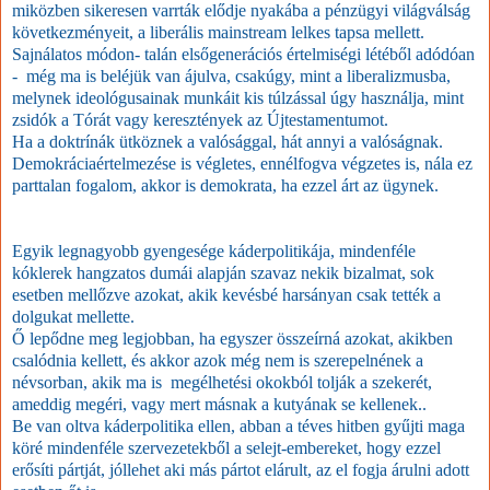
miközben sikeresen varrták elődje nyakába a pénzügyi világválság
következményeit, a liberális mainstream lelkes tapsa mellett.
Sajnálatos módon- talán elsőgenerációs értelmiségi létéből adódóan
- még ma is beléjük van ájulva, csakúgy, mint a liberalizmusba,
melynek ideológusainak munkáit kis túlzással úgy használja, mint
zsidók a Tórát vagy keresztények az Újtestamentumot.
Ha a doktrínák ütköznek a valósággal, hát annyi a valóságnak.
Demokráciaértelmezése is végletes, ennélfogva végzetes is, nála ez
parttalan fogalom, akkor is demokrata, ha ezzel árt az ügynek.
Egyik legnagyobb gyengesége káderpolitikája, mindenféle
kóklerek hangzatos dumái alapján szavaz nekik bizalmat, sok
esetben mellőzve azokat, akik kevésbé harsányan csak tették a
dolgukat mellette.
Ő lepődne meg legjobban, ha egyszer összeírná azokat, akikben
csalódnia kellett, és akkor azok még nem is szerepelnének a
névsorban, akik ma is megélhetési okokból tolják a szekerét,
ameddig megéri, vagy mert másnak a kutyának se kellenek..
Be van oltva káderpolitika ellen, abban a téves hitben gyűjti maga
köré mindenféle szervezetekből a selejt-embereket, hogy ezzel
erősíti pártját, jóllehet aki más pártot elárult, az el fogja árulni adott