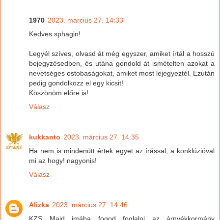
1970
2023. március 27. 14:33
Kedves sphagin!
Legyél szíves, olvasd át még egyszer, amiket írtál a hosszú
bejegyzésedben, és utána gondold át ismételten azokat a
nevetséges ostobaságokat, amiket most lejegyeztél. Ezután
pedig gondolkozz el egy kicsit!
Köszönöm előre is!
Válasz
kukkanto
2023. március 27. 14:35
Ha nem is mindenütt értek egyet az írással, a konklúzióval
mi az hogy! nagyonis!
Válasz
Alizka
2023. március 27. 14:46
KZS Majd imába fogod foglalni az árnyékkormány