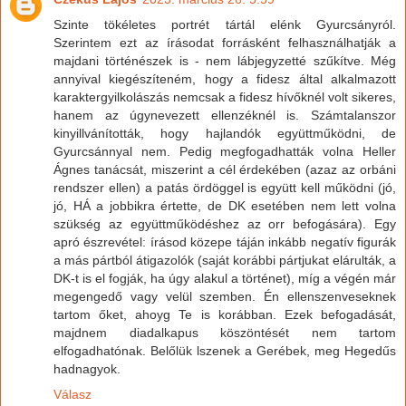
Szinte tökéletes portrét tártál elénk Gyurcsányról.
Szerintem ezt az írásodat forrásként felhasználhatják a
majdani történészek is - nem lábjegyzetté szűkítve. Még
annyival kiegészíteném, hogy a fidesz által alkalmazott
karaktergyilkolászás nemcsak a fidesz hívőknél volt sikeres,
hanem az úgynevezett ellenzéknél is. Számtalanszor
kinyillvánították, hogy hajlandók együttműködni, de
Gyurcsánnyal nem. Pedig megfogadhatták volna Heller
Ágnes tanácsát, miszerint a cél érdekében (azaz az orbáni
rendszer ellen) a patás ördöggel is együtt kell működni (jó,
jó, HÁ a jobbikra értette, de DK esetében nem lett volna
szükség az együttműködéshez az orr befogására). Egy
apró észrevétel: írásod közepe táján inkább negatív figurák
a más pártból átigazolók (saját korábbi pártjukat elárulták, a
DK-t is el fogják, ha úgy alakul a történet), míg a végén már
megengedő vagy velül szemben. Én ellenszenveseknek
tartom őket, ahoyg Te is korábban. Ezek befogadását,
majdnem diadalkapus köszöntését nem tartom
elfogadhatónak. Belőlük lszenek a Gerébek, meg Hegedűs
hadnagyok.
Válasz