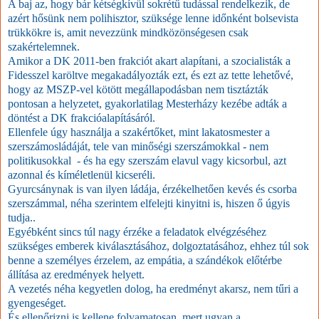
A baj az, hogy bár kétségkívül sokrétű tudással rendelkezik, de
azért hősünk nem polihisztor, szüksége lenne időnként bolsevista
trükkökre is, amit nevezzünk mindközönségesen csak
szakértelemnek.
Amikor a DK 2011-ben frakciót akart alapítani, a szocialisták a
Fidesszel karöltve megakadályozták ezt, és ezt az tette lehetővé,
hogy az MSZP-vel kötött megállapodásban nem tisztázták
pontosan a helyzetet, gyakorlatilag Mesterházy kezébe adták a
döntést a DK frakcióalapításáról.
Ellenfele úgy használja a szakértőket, mint lakatosmester a
szerszámosládáját, tele van minőségi szerszámokkal - nem
politikusokkal - és ha egy szerszám elavul vagy kicsorbul, azt
azonnal és kíméletlenül kicseréli.
Gyurcsánynak is van ilyen ládája, érzékelhetően kevés és csorba
szerszámmal, néha szerintem elfelejti kinyitni is, hiszen ő úgyis
tudja..
Egyébként sincs túl nagy érzéke a feladatok elvégzéséhez
szükséges emberek kiválasztásához, dolgoztatásához, ehhez túl sok
benne a személyes érzelem, az empátia, a szándékok előtérbe
állítása az eredmények helyett.
A vezetés néha kegyetlen dolog, ha eredményt akarsz, nem tűri a
gyengeséget.
És ellenőrizni is kellene folyamatosan, mert ugyan a