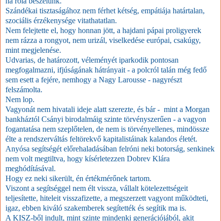
ha róla beszélünk.
Szándékai tisztaságához nem férhet kétség, empátiája határtalan,
szociális érzékenysége vitathatatlan.
Nem felejtette el, hogy honnan jött, a hajdani pápai proligyerek
nem rázza a rongyot, nem urizál, viselkedése európai, csakúgy,
mint megjelenése.
Udvarias, de határozott, véleményét iparkodik pontosan
megfogalmazni, ifjúságának hátrányait - a polcról talán még fedő
sem esett a fejére, nemhogy a Nagy Larousse - nagyrészt
felszámolta.
Nem lop.
Vagyonát nem hivatali ideje alatt szerezte, és bár - mint a Morgan
bankháztól Csányi birodalmáig szinte törvényszerűen - a vagyon
fogantatása nem szeplőtelen, de nem is törvényellenes, mindössze
élte a rendszerváltás feltörekvő kapitalistáinak kalandos életét.
Anyósa segítségét előrehaladásában felróni neki botorság, senkinek
nem volt megtiltva, hogy kísérletezzen Dobrev Klára
meghódításával.
Hogy ez neki sikerült, én értékmérőnek tartom.
Viszont a segítséggel nem élt vissza, vállalt kötelezettségeit
teljesítette, hiteleit visszafizette, a megszerzett vagyont működteti,
igaz, ebben kiváló szakemberek segítették és segítik ma is.
A KISZ-ből indult, mint szinte mindenki generációjából, akit