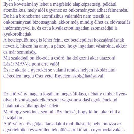
Ilyen követelmény lehet a megfelelő alapképzettség, például
atomfizikus, mely alól ugyanez az önkormányzat adhat felmentést.
De ha a bronzbarna atomfizikus valamiért nem tetszik az
önkormányzati bizottságnak, akkor még mindig élhet az elővásárlás
intézményével is, és ezt a kiválasztott ingatlan szomszédjai is
gyakorolhatják.
A betelepülőt meg is lehet fejni, ezt betelepülési hozzájárulásnak
nevezik, hiszen ha annyi a pénze, hogy ingatlant vásárolna, akkor
ez már semmiség.
Mit szaladgáljon ide-oda a csóró, ha dolgozni akar utazzon!
Lázár MAV-ja pont erre való!
És ne akarja a gyerekét se valami rendes helyen iskoláztatni,
elégedjen meg a Csenyétei Egyetem szolgáltatásaival!
Ez a törvény maga a jogállam megcsúfolása, néhány ember ilyen-
olyan bizottságnak elkeresztelt vagyonosodási egyletének ad
hatalmat az állampolgár felett.
Merthogy senkinek semmi köze hozzá, hogy ki hol akar élni a
hazájában.
A törvény erős gátja a társadalmi mobilitásnak, bebetonozza az
egyértelműen ésszerűtlen település-struktúrát, a nyomorfalvakat -