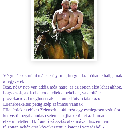
Végre látszik némi reális esély arra, hogy Ukrajnában elhallgatnak
a fegyverek.
Igaz, négy nap van addig még hátra, és ez éppen elég lehet ahhoz,
hogy azok, akik ellenérdekeltek a békében, valamiféle
provokációval meghiúsítsák a Trump-Putyin találkozót.
Ellenérdekeltek pedig szép számmal vannak.
Ellenérdekelt ebben Zelenszkíj, aki még egy esetlegesen számára
kedvező megállapodás esetén is bajba kerülhet az immár
elkerülhetetlenül kiírandó választás alkalmával, hiszen nem
túlzottan nehéz arra következtetni a katonai vereségből -