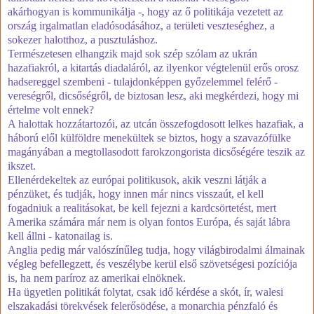
akárhogyan is kommunikálja -, hogy az ő politikája vezetett az
ország irgalmatlan eladósodásához, a területi veszteséghez, a
sokezer halotthoz, a pusztuláshoz.
T
ermészetesen
elhangzik majd sok szép szólam az ukrán
hazafiakról, a kitartás diadaláról, az ilyenkor végtelenül erős orosz
hadsereggel szembeni - tulajdonképpen győzelemmel felérő -
vereségről, dicsőségről, de biztosan lesz, aki megkérdezi, hogy mi
értelme volt ennek?
A halottak hozzátartozói, az utcán összefogdosott lelkes hazafiak, a
háború elől külföldre menekültek se biztos, hogy a szavazófülke
magányában a megtollasodott farokzongorista dicsőségére teszik az
ikszet.
Ellenérdekeltek az európai politikusok, akik veszni látják a
pénzüket, és tudják, hogy innen már nincs visszaút,
el kell
fogadniuk a realitásokat, be kell fejezni a kardcsörtetést, mert
Amerika számára már nem is olyan fontos Európa, és saját lábra
kell állni - katonailag is.
Anglia pedig már valószínűleg tudja, hogy világbirodalmi álmainak
végleg befellegzett, és veszélybe kerül első szövetségesi pozíciója
is, ha nem paríroz az amerikai elnöknek.
Ha ügyetlen politikát folytat, csak idő kérdése a skót, ír, walesi
elszakadási törekvések felerősödése, a monarchia pénzfaló és