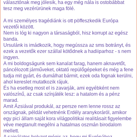
választónak meg jólesik, ha egy még nála is ostobábbat
tesz meg vezérürünek maga fölé.
A mi személyes tragédiánk is ott pöffeszkedik Európa
vezetői között.
Nem is lóg ki nagyon a társaságból, hisz korrupt az egész
banda.
Ursulánk is imádkozik, hogy megússza az sms botrányt, és
ezek a vezetők ezer szállal kötődnek a hadiiparhoz - s nem
ingyen.
A mi boldogságunk sem kanalat farag, hanem aknavetőt,
páncélozott járműveket, oktató repülőgépeket és még a fene
tudja mit gyárt, és dumálhat bármit, ezek oda fognak kerülni,
ahol kereslet mutatkozik rájuk.
És ha esetleg most el is zavarják, ami egyébként nem
valószínű, az csak színjáték lesz: a hatalom és a pénz
marad.
Amit Ázsiával produkál, az persze nem lenne rossz az
országnak, példát vehetnénk Erdély aranykoráról, amikor
egy pici állam saját kora világpolitikai realitásait figyelembe
véve megtanult megélni a hatalmas oszmán birodalom
mellett.
A sajnálatos helyzet mégis az, hogy mi Európához