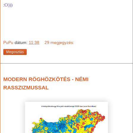
:O)))
PuPu
dátum:
11:38
29 megjegyzés:
Megosztás
2025. augusztus 1., péntek
MODERN RÖGHÖZKÖTÉS - NÉMI
RASSZIZMUSSAL