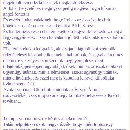
idejétmúlt berendezkedésének megkérdőjelezése.
A dollár helyzetének megingása pedig magával fogja húzni az
angol fontot is.
És eszébe juthat valakinek, hogy India - az évszázados brit
kötelékek dacára miért csatlakozott a BRICS-hez...
És hát természetesen ellenérdekeltek a fegyverkereskedők, meg a
fegyvergyárosok, hiszen ha valami jót tett nekik, akkor ez a háború
volt.
Ellenérdekeltek a lengyelek, akik saját világpolitikai szerepük
felértékelését köszönhetik ennek a háborúnak, és egyáltalán nincs
ellenükre veszélyes szomszédjuk meggyengülése, mert
tulajdonképpen éppen úgy utálják őket, mint az oroszokat, akiket
ugyanúgy utálnak, mint a németeket, akiket ugyanúgy utálnak,
mint a litvánokat és ezzel meg is kaptuk a lengyel külpolitika
kvintesszenciáját.
Azok számára, akik felrobbantották az Északi Áramlat
csővezetékét, csak ujjgyakorlat egy bomba elhelyezése a Kreml
tövében...
Trump számára presztízskérdés a béketeremtés.
Talán belpolitikai okok magyarázzák, hogy miért fontos egy