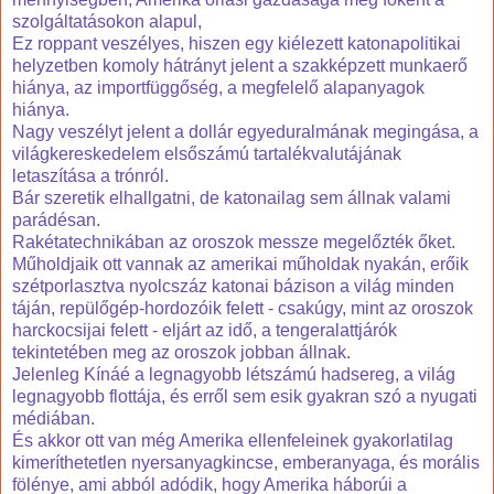
szolgáltatásokon alapul,
Ez roppant veszélyes, hiszen egy kiélezett katonapolitikai
helyzetben komoly hátrányt jelent a szakképzett munkaerő
hiánya, az importfüggőség, a megfelelő alapanyagok
hiánya.
Nagy veszélyt jelent a dollár egyeduralmának megingása, a
világkereskedelem elsőszámú tartalékvalutájának
letaszítása a trónról.
Bár szeretik elhallgatni, de katonailag sem állnak valami
parádésan.
Rakétatechnikában az oroszok messze megelőzték őket.
Műholdjaik ott vannak az amerikai műholdak nyakán, erőik
szétporlasztva nyolcszáz katonai bázison a világ minden
táján, repülőgép-hordozóik felett - csakúgy, mint az oroszok
harckocsijai felett - eljárt az idő, a tengeralattjárók
tekintetében meg az oroszok jobban állnak.
Jelenleg Kínáé a legnagyobb létszámú hadsereg, a világ
legnagyobb flottája, és erről sem esik gyakran szó a nyugati
médiában.
És akkor ott van még Amerika ellenfeleinek gyakorlatilag
kimeríthetetlen nyersanyagkincse, emberanyaga, és morális
fölénye, ami abból adódik, hogy Amerika háborúi a