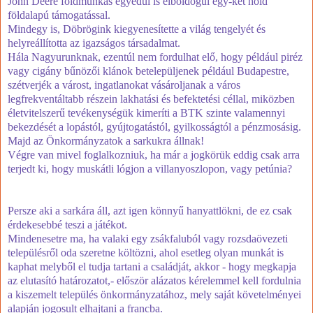
John Deere földmunkás egyedül is elboldogul egy-két hold
földalapú támogatással.
Mindegy is, Döbrögink kiegyenesítette a világ tengelyét és
helyreállította az igazságos társadalmat.
Hála Nagyurunknak, ezentúl nem fordulhat elő, hogy például piréz
vagy cigány bűnözői klánok betelepüljenek például Budapestre,
szétverjék a várost, ingatlanokat vásároljanak a város
legfrekventáltabb részein lakhatási és befektetési céllal, miközben
életvitelszerű tevékenységük kimeríti a BTK szinte valamennyi
bekezdését a lopástól, gyújtogatástól, gyilkosságtól a pénzmosásig.
Majd az Önkormányzatok a sarkukra állnak!
Végre van mivel foglalkozniuk, ha már a jogkörük eddig csak arra
terjedt ki, hogy muskátli lógjon a villanyoszlopon, vagy petúnia?
Persze aki a sarkára áll, azt igen könnyű hanyattlökni, de ez csak
érdekesebbé teszi a játékot.
Mindenesetre ma, ha valaki egy zsákfaluból vagy rozsdaövezeti
településről oda szeretne költözni, ahol esetleg olyan munkát is
kaphat melyből el tudja tartani a családját, akkor - hogy megkapja
az elutasító határozatot,- először alázatos kérelemmel kell fordulnia
a kiszemelt település önkormányzatához, mely saját követelményei
alapján jogosult elhajtani a francba.