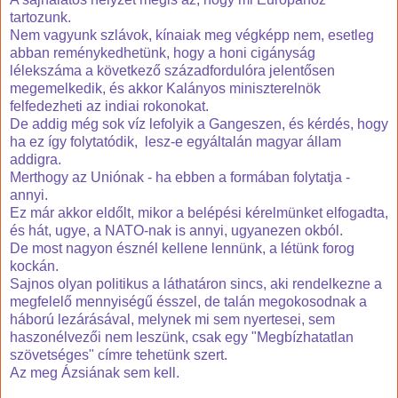
tartozunk.
Nem vagyunk szlávok, kínaiak meg végképp nem, esetleg
abban reménykedhetünk, hogy a honi cigányság
lélekszáma a következő századfordulóra jelentősen
megemelkedik, és akkor Kalányos miniszterelnök
felfedezheti az indiai rokonokat.
De addig még sok víz lefolyik a Gangeszen, és kérdés, hogy
ha ez így folytatódik, lesz-e egyáltalán magyar állam
addigra.
Merthogy az Uniónak - ha ebben a formában folytatja -
annyi.
Ez már akkor eldőlt, mikor a belépési kérelmünket elfogadta,
és hát, ugye, a NATO-nak is annyi, ugyanezen okból.
De most nagyon észnél kellene lennünk, a létünk forog
kockán.
Sajnos olyan politikus a láthatáron sincs, aki rendelkezne a
megfelelő mennyiségű ésszel, de talán megokosodnak a
háború lezárásával, melynek mi sem nyertesei, sem
haszonélvezői nem leszünk, csak egy "Megbízhatatlan
szövetséges" címre tehetünk szert.
Az meg Ázsiának sem kell.