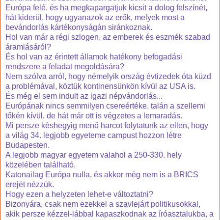
Európa felé. és ha megkapargatjuk kicsit a dolog felszínét,
hát kiderül, hogy ugyanazok az erők, melyek most a
bevándorlás kártékonyságán siránkoznak.
Hol van már a régi szlogen, az emberek és eszmék szabad
áramlásáról?
És hol van az érintett államok hatékony befogadási
rendszere a feladat megoldására?
Nem szólva arról, hogy némelyik ország évtizedek óta küzd
a problémával, köztük kontinensünkön kívül az USA is.
És még el sem indult az igazi népvándorlás...
Európának nincs semmilyen csereértéke, talán a szellemi
tőkén kívül, de hát már ott is végzetes a lemaradás.
Mi persze késhegyig menő harcot folytatunk az ellen, hogy
a világ 34. legjobb egyeteme campust hozzon létre
Budapesten.
A legjobb magyar egyetem valahol a 250-330. hely
közelében található.
Katonailag Európa nulla, és akkor még nem is a BRICS
erejét nézzük.
Hogy ezen a helyzeten lehet-e változtatni?
Bizonyára, csak nem ezekkel a szavlejárt politikusokkal,
akik persze kézzel-lábbal kapaszkodnak az íróasztalukba, a