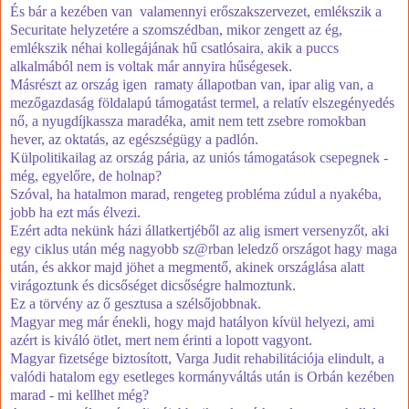
És bár a kezében van valamennyi erőszakszervezet, emlékszik a
Securitate helyzetére a szomszédban, mikor zengett az ég,
emlékszik néhai kollegájának hű csatlósaira, akik a puccs
alkalmából nem is voltak már annyira hűségesek.
Másrészt az ország igen ramaty állapotban van, ipar alig van, a
mezőgazdaság földalapú támogatást termel, a relatív elszegényedés
nő, a nyugdíjkassza maradéka, amit nem tett zsebre romokban
hever, az oktatás, az egészségügy a padlón.
Külpolitikailag az ország pária, az uniós támogatások csepegnek -
még, egyelőre, de holnap?
Szóval, ha hatalmon marad, rengeteg probléma zúdul a nyakéba,
jobb ha ezt más élvezi.
Ezért adta nekünk házi állatkertjéből az alig ismert versenyzőt, aki
egy ciklus után még nagyobb sz@rban leledző országot hagy maga
után, és akkor majd jöhet a megmentő, akinek országlása alatt
virágoztunk és dicsőséget dicsőségre halmoztunk.
Ez a törvény az ő gesztusa a szélsőjobbnak.
Magyar meg már énekli, hogy majd hatályon kívül helyezi, ami
azért is kiváló ötlet, mert nem érinti a lopott vagyont.
Magyar fizetsége biztosított, Varga Judit rehabilitációja elindult, a
valódi hatalom egy esetleges kormányváltás után is Orbán kezében
marad - mi kellhet még?