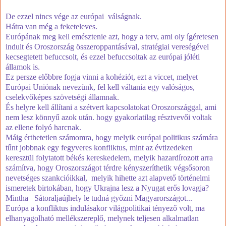
De ezzel nincs vége az európai válságnak.
Hátra van még a feketeleves.
Európának meg kell emésztenie azt, hogy a terv, ami oly ígéretesen
indult és Oroszország összeroppantásával, stratégiai vereségével
kecsegtetett befuccsolt, és ezzel befuccsoltak az európai jóléti
államok is.
Ez persze előbbre fogja vinni a kohéziót, ezt a viccet, melyet
Európai Uniónak nevezünk, fel kell váltania egy valóságos,
cselekvőképes szövetségi államnak.
És helyre kell állítani a szétvert kapcsolatokat Oroszországgal, ami
nem lesz könnyű azok után. hogy gyakorlatilag résztvevői voltak
az ellene folyó harcnak.
Máig érthetetlen számomra, hogy melyik európai politikus számára
tűnt jobbnak egy fegyveres konfliktus, mint az évtizedeken
keresztül folytatott békés kereskedelem, melyik hazardírozott arra
számítva, hogy Oroszországot térdre kényszeríthetik végsősoron
nevetséges szankcióikkal, melyik hihette azt alapvető történelmi
ismeretek birtokában, hogy Ukrajna lesz a Nyugat erős lovagja?
Mintha Sátoraljaújhely le tudná győzni Magyarországot...
Európa a konfliktus indulásakor világpolitikai tényező volt, ma
elhanyagolható mellékszereplő, melynek teljesen alkalmatlan