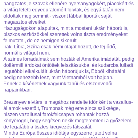
hangzatos jelszavak ellenére nyersanyagokért, piacokért és
a világ feletti egyeduralomért folytak, és egyáltalán nem
oldottak meg semmit - viszont lábbal tiporták saját
magasztos elveiket.
Hazugságokon alapultak, mint a mostani ukrán háború is,
piszkos eszközökkel szerettek volna tiszta eredményeket
felmutatni, de ez nemigen sikerült.
Irak, Líbia, Szíria csak némi olajat hozott, de fejlődő,
normális világot nem.
A színes forradalmak sem hozták el Amerika imádatát, pedig
dollármilliárdokat öntöttek felszításukba, és kudarcba fulladt
legutóbbi elkalkulált ukrán háborújuk is, Ebből kihátrálni
pedig nehezebb lesz, mint Vietnamból volt hajdan.
Ennek a kísérletnek vagyunk tanúi és elszenvedői
napjainkban.
Brezsnyev elvtárs is magához rendelte időnként a vazallus-
államok vezetőit, Trumpnak még erre sincs szüksége,
hiszen vazallusai farokfelcsapva rohantak hozzá
könyörögni, hogy segítsen nekik megteremteni a győzelem,
de legalább a tisztes kiegyezés látszatát.
Mintha Európa összes idiótája egyszerre jutott volna