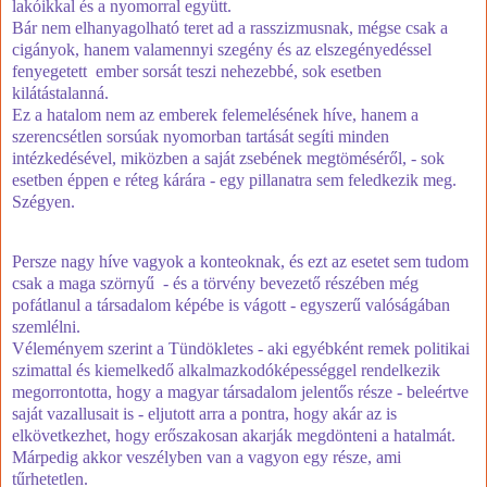
lakóikkal és a nyomorral együtt.
Bár nem elhanyagolható teret ad a rasszizmusnak, mégse csak a
cigányok, hanem valamennyi szegény és az elszegényedéssel
fenyegetett ember sorsát teszi nehezebbé, sok esetben
kilátástalanná.
Ez a hatalom nem az emberek felemelésének híve, hanem a
szerencsétlen sorsúak nyomorban tartását segíti minden
intézkedésével, miközben a saját zsebének megtöméséről, - sok
esetben éppen e réteg kárára - egy pillanatra sem feledkezik meg.
Szégyen.
Persze nagy híve vagyok a konteoknak, és ezt az esetet sem tudom
csak a maga szörnyű - és a törvény bevezető részében még
pofátlanul a társadalom képébe is vágott - egyszerű valóságában
szemlélni.
Véleményem szerint a Tündökletes - aki egyébként remek politikai
szimattal és kiemelkedő alkalmazkodóképességgel rendelkezik
megorrontotta, hogy a magyar társadalom jelentős része - beleértve
saját vazallusait is - eljutott arra a pontra, hogy akár az is
elkövetkezhet, hogy erőszakosan akarják megdönteni a hatalmát.
Márpedig akkor veszélyben van a vagyon egy része, ami
tűrhetetlen.