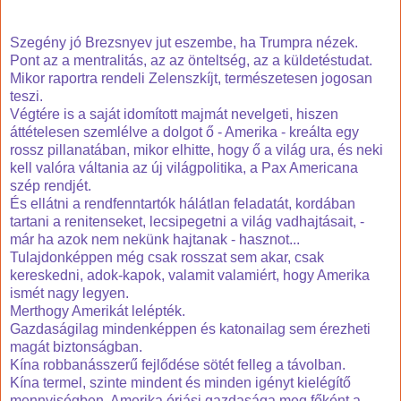
Szegény jó Brezsnyev jut eszembe, ha Trumpra nézek.
Pont az a mentralitás, az az önteltség, az a küldetéstudat.
Mikor raportra rendeli Zelenszkíjt, természetesen jogosan
teszi.
Végtére is a saját idomított majmát nevelgeti, hiszen
áttételesen szemlélve a dolgot ő - Amerika - kreálta egy
rossz pillanatában, mikor elhitte, hogy ő a világ ura, és neki
kell valóra váltania az új világpolitika, a Pax Americana
szép rendjét.
És ellátni a rendfenntartók hálátlan feladatát, kordában
tartani a renitenseket, lecsipegetni a világ vadhajtásait, -
már ha azok nem nekünk hajtanak - hasznot...
Tulajdonképpen még csak rosszat sem akar, csak
kereskedni, adok-kapok, valamit valamiért, hogy Amerika
ismét nagy legyen.
Merthogy Amerikát lelépték.
Gazdaságilag mindenképpen és katonailag sem érezheti
magát biztonságban.
Kína robbanásszerű fejlődése sötét felleg a távolban.
Kína termel, szinte mindent és minden igényt kielégítő
mennyiségben, Amerika óriási gazdasága meg főként a