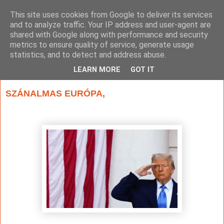
This site uses cookies from Google to deliver its services
and to analyze traffic. Your IP address and user-agent are
shared with Google along with performance and security
metrics to ensure quality of service, generate usage
statistics, and to detect and address abuse.
▼
LEARN MORE
GOT IT
2025. augusztus 21., csütörtök
SZÁNALMAS EURÓPA,