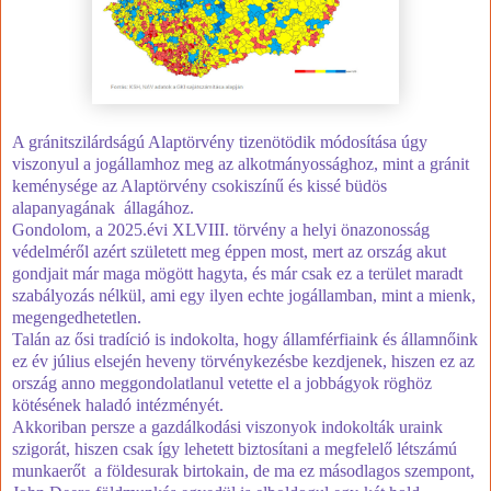
A gránitszilárdságú Alaptörvény tizenötödik módosítása úgy
viszonyul a jogállamhoz meg az alkotmányossághoz, mint a gránit
keménysége az Alaptörvény csokiszínű és kissé büdös
alapanyagának állagához.
Gondolom, a 2025.évi XLVIII. törvény a helyi önazonosság
védelméről azért született meg éppen most, mert az ország akut
gondjait már maga mögött hagyta, és már csak ez a terület maradt
szabályozás nélkül, ami egy ilyen echte jogállamban, mint a mienk,
megengedhetetlen.
Talán az ősi tradíció is indokolta, hogy államférfiaink és államnőink
ez év július elsején heveny törvénykezésbe kezdjenek, hiszen ez az
ország anno meggondolatlanul vetette el a jobbágyok röghöz
kötésének haladó intézményét.
Akkoriban persze a gazdálkodási viszonyok indokolták uraink
szigorát, hiszen csak így lehetett biztosítani a megfelelő létszámú
munkaerőt a földesurak birtokain, de ma ez másodlagos szempont,