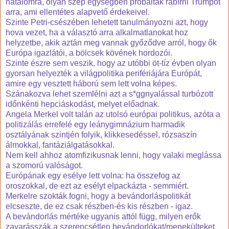
hatalomra, olyan szép egységben próbálták rábírni Trumpot
arra, ami ellentétes alapvető érdekeivel.
Szinte Petri-csészében lehetett tanulmányozni azt, hogy
hova vezet, ha a választó arra alkalmatlanokat hoz
helyzetbe, akik aztán meg vannak győződve arról, hogy ők
Európa igazlátói, a bölcsek kövének hordozói.
Szinte észre sem veszik, hogy az utóbbi öt-tíz évben olyan
gyorsan helyezték a világpolitika perifériájára Európát,
amire egy vesztett háború sem lett volna képes.
Szánakozva lehet szemlélni azt a s*ggnyalással turbózott
időnkénti hepciáskodást, melyet előadnak.
Angela Merkel volt talán az utolsó európai politikus, azóta a
politizálás errefelé egy leánygimnázium harmadik
osztályának szintjén folyik, klikkesedéssel, rózsaszín
álmokkal, fantáziálgatásokkal.
Nem kell ahhoz atomfizikusnak lenni, hogy valaki meglássa
a szomorú valóságot.
Európának egy esélye lett volna: ha összefog az
oroszokkal, de ezt az esélyt elpackázta - semmiért.
Merkelre szokták fogni, hogy a bevándorláspolitikát
elcseszte, de ez csak részben-és kis részben - igaz.
A bevándorlás mértéke ugyanis attól függ, milyen erők
zavarásszák a szerencsétlen bevándorlókat/menekülteket