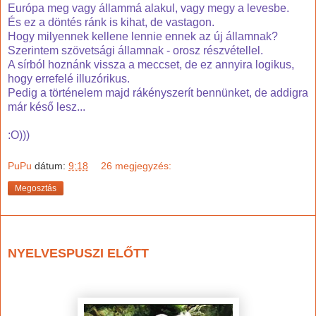
Európa meg vagy állammá alakul, vagy megy a levesbe.
És ez a döntés ránk is kihat, de vastagon.
Hogy milyennek kellene lennie ennek az új államnak?
Szerintem szövetsági államnak - orosz részvétellel.
A sírból hoznánk vissza a meccset, de ez annyira logikus,
hogy errefelé illuzórikus.
Pedig a történelem majd rákényszerít bennünket, de addigra
már késő lesz...
:O)))
PuPu
dátum:
9:18
26 megjegyzés:
Megosztás
2025. augusztus 10., vasárnap
NYELVESPUSZI ELŐTT