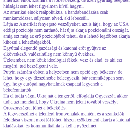
amerikai elnök számára a Nobel-békedíj, de azért gyárilag beépített
hiúságát sem lehet figyelmen kívül hagyni.
Az amerikai elnök reálpolitikus, a handabandázása csak
munkamódszer, súlyosan téved, aki lebecsüli.
Látja az Amerikát fenyegető veszélyeket, azt is látja, hogy az USA
eddigi pozíciója nem tartható, hát újra akarja pozícionálni országát,
amíg ezt még az erő pozíciójából teheti, és a lehető legtöbbet akarja
kihozni a lehetőségekből.
Egyúttal elegendő gazdasági és katonai erőt gyűjtve az
elkövetkező, valószínűleg nem könnyű évekhez.
Üzletember, nem kötik ideológiai fékek, vesz és elad, és aki ezt
megérti, tud beszélgetni vele.
Putyin számára ebben a helyzetben nem opció egy béketerv, de
lehet, hogy egy tűzszünetbe beleegyezik, bár semmiképpen sem
úgy, hogy európai nagyhatalmak csapatai legyenek a
békefenntartók.
Ha el tudja vágni Ukrajnát a tengertől, elfoglalja Ogyesszát, akkor
tudja azt mondani, hogy Ukrajna nem jelent további veszélyt
Oroszországra, jöhet a békekötés.
A fegyverszünet a jelenlegi frontvonalak mentén, és a szankciók
feloldása viszont most jól jöhet, hiszen csökkenteni akarja a katonai
kiadásokat, és kommunikálnia is kell a győzelmet.