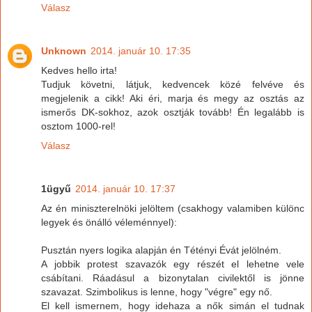
Válasz
Unknown
2014. január 10. 17:35
Kedves hello irta!
Tudjuk követni, látjuk, kedvencek közé felvéve és
megjelenik a cikk! Aki éri, marja és megy az osztás az
ismerős DK-sokhoz, azok osztják tovább! Én legalább is
osztom 1000-rel!
Válasz
1ügyű
2014. január 10. 17:37
Az én miniszterelnöki jelöltem (csakhogy valamiben különc
legyek és önálló véleménnyel):
Pusztán nyers logika alapján én Tétényi Évát jelölném.
A jobbik protest szavazók egy részét el lehetne vele
csábítani. Ráadásul a bizonytalan civilektől is jönne
szavazat. Szimbolikus is lenne, hogy "végre" egy nő.
El kell ismernem, hogy idehaza a nők simán el tudnak