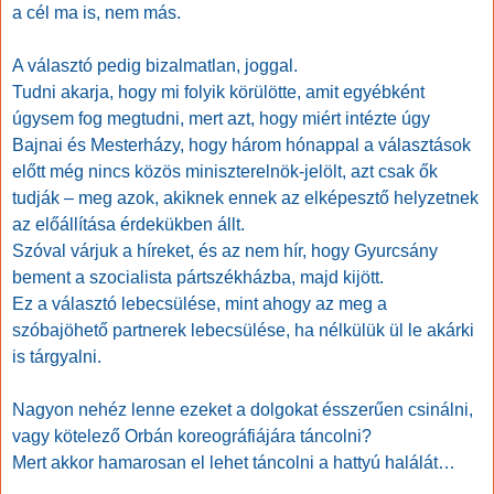
a cél ma is, nem más.
A választó pedig bizalmatlan, joggal.
Tudni akarja, hogy mi folyik körülötte, amit egyébként
úgysem fog megtudni, mert azt, hogy miért intézte úgy
Bajnai és Mesterházy, hogy három hónappal a választások
előtt még nincs közös miniszterelnök-jelölt, azt csak ők
tudják – meg azok, akiknek ennek az elképesztő helyzetnek
az előállítása érdekükben állt.
Szóval várjuk a híreket, és az nem hír, hogy Gyurcsány
bement a szocialista pártszékházba, majd kijött.
Ez a választó lebecsülése, mint ahogy az meg a
szóbajöhető partnerek lebecsülése, ha nélkülük ül le akárki
is tárgyalni.
Nagyon nehéz lenne ezeket a dolgokat ésszerűen csinálni,
vagy kötelező Orbán koreográfiájára táncolni?
Mert akkor hamarosan el lehet táncolni a hattyú halálát…