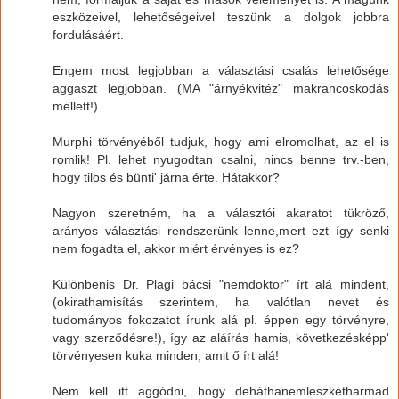
eszközeivel, lehetőségeivel teszünk a dolgok jobbra
fordulásáért.
Engem most legjobban a választási csalás lehetősége
aggaszt legjobban. (MA "árnyékvitéz" makrancoskodás
mellett!).
Murphi törvényéből tudjuk, hogy ami elromolhat, az el is
romlik! Pl. lehet nyugodtan csalni, nincs benne trv.-ben,
hogy tilos és bünti' járna érte. Hátakkor?
Nagyon szeretném, ha a választói akaratot tükröző,
arányos választási rendszerünk lenne,mert ezt így senki
nem fogadta el, akkor miért érvényes is ez?
Különbenis Dr. Plagi bácsi "nemdoktor" írt alá mindent,
(okirathamisítás szerintem, ha valótlan nevet és
tudományos fokozatot írunk alá pl. éppen egy törvényre,
vagy szerződésre!), így az aláírás hamis, következésképp'
törvényesen kuka minden, amit ő írt alá!
Nem kell itt aggódni, hogy deháthanemleszkétharmad