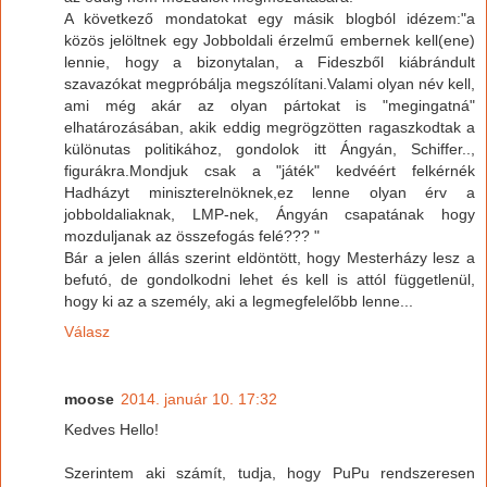
A következő mondatokat egy másik blogból idézem:"a
közös jelöltnek egy Jobboldali érzelmű embernek kell(ene)
lennie, hogy a bizonytalan, a Fideszből kiábrándult
szavazókat megpróbálja megszólítani.Valami olyan név kell,
ami még akár az olyan pártokat is "megingatná"
elhatározásában, akik eddig megrögzötten ragaszkodtak a
különutas politikához, gondolok itt Ángyán, Schiffer..,
figurákra.Mondjuk csak a "játék" kedvéért felkérnék
Hadházyt miniszterelnöknek,ez lenne olyan érv a
jobboldaliaknak, LMP-nek, Ángyán csapatának hogy
mozduljanak az összefogás felé??? "
Bár a jelen állás szerint eldöntött, hogy Mesterházy lesz a
befutó, de gondolkodni lehet és kell is attól függetlenül,
hogy ki az a személy, aki a legmegfelelőbb lenne...
Válasz
moose
2014. január 10. 17:32
Kedves Hello!
Szerintem aki számít, tudja, hogy PuPu rendszeresen