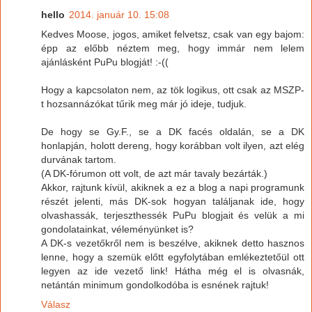
hello
2014. január 10. 15:08
Kedves Moose, jogos, amiket felvetsz, csak van egy bajom:
épp az előbb néztem meg, hogy immár nem lelem
ajánlásként PuPu blogját! :-((
Hogy a kapcsolaton nem, az tök logikus, ott csak az MSZP-
t hozsannázókat tűrik meg már jó ideje, tudjuk.
De hogy se Gy.F., se a DK facés oldalán, se a DK
honlapján, holott dereng, hogy korábban volt ilyen, azt elég
durvának tartom.
(A DK-fórumon ott volt, de azt már tavaly bezárták.)
Akkor, rajtunk kívül, akiknek a ez a blog a napi programunk
részét jelenti, más DK-sok hogyan találjanak ide, hogy
olvashassák, terjeszthessék PuPu blogjait és velük a mi
gondolatainkat, véleményünket is?
A DK-s vezetőkről nem is beszélve, akiknek detto hasznos
lenne, hogy a szemük előtt egyfolytában emlékeztetőül ott
legyen az ide vezető link! Hátha még el is olvasnák,
netántán minimum gondolkodóba is esnének rajtuk!
Válasz