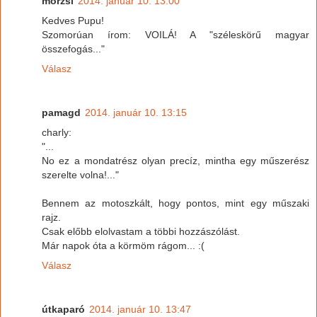
morzsi
2014. január 10. 13:00
Kedves Pupu!
Szomorúan írom: VOILÁ! A "széleskörű magyar
összefogás..."
Válasz
pamagd
2014. január 10. 13:15
charly:
"...
No ez a mondatrész olyan precíz, mintha egy műszerész
szerelte volna!..."
Bennem az motoszkált, hogy pontos, mint egy műszaki
rajz.
Csak előbb elolvastam a többi hozzászólást.
Már napok óta a körmöm rágom... :(
Válasz
útkaparó
2014. január 10. 13:47