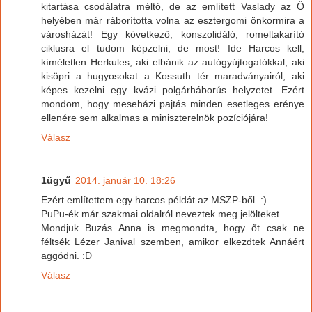
kitartása csodálatra méltó, de az említett Vaslady az Ő
helyében már ráborította volna az esztergomi önkormira a
városházát! Egy következő, konszolidáló, romeltakarító
ciklusra el tudom képzelni, de most! Ide Harcos kell,
kíméletlen Herkules, aki elbánik az autógyújtogatókkal, aki
kisöpri a hugyosokat a Kossuth tér maradványairól, aki
képes kezelni egy kvázi polgárháborús helyzetet. Ezért
mondom, hogy meseházi pajtás minden esetleges erénye
ellenére sem alkalmas a miniszterelnök pozíciójára!
Válasz
1ügyű
2014. január 10. 18:26
Ezért említettem egy harcos példát az MSZP-ből. :)
PuPu-ék már szakmai oldalról neveztek meg jelölteket.
Mondjuk Buzás Anna is megmondta, hogy őt csak ne
féltsék Lézer Janival szemben, amikor elkezdtek Annáért
aggódni. :D
Válasz