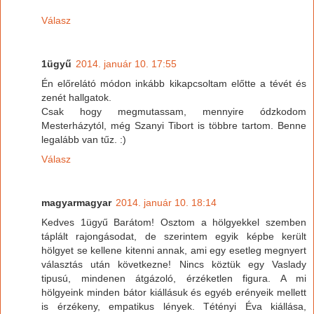
Válasz
1ügyű
2014. január 10. 17:55
Én előrelátó módon inkább kikapcsoltam előtte a tévét és
zenét hallgatok.
Csak hogy megmutassam, mennyire ódzkodom
Mesterházytól, még Szanyi Tibort is többre tartom. Benne
legalább van tűz. :)
Válasz
magyarmagyar
2014. január 10. 18:14
Kedves 1ügyű Barátom! Osztom a hölgyekkel szemben
táplált rajongásodat, de szerintem egyik képbe került
hölgyet se kellene kitenni annak, ami egy esetleg megnyert
választás után következne! Nincs köztük egy Vaslady
tipusú, mindenen átgázoló, érzéketlen figura. A mi
hölgyeink minden bátor kiállásuk és egyéb erényeik mellett
is érzékeny, empatikus lények. Tétényi Éva kiállása,