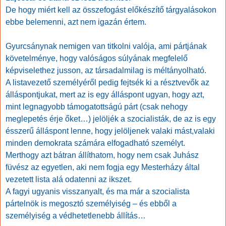
De hogy miért kell az összefogást előkészítő tárgyalásokon
ebbe belemenni, azt nem igazán értem.
Gyurcsánynak nemigen van titkolni valója, ami pártjának
követelménye, hogy valóságos súlyának megfelelő
képviselethez jusson, az társadalmilag is méltányolható.
A listavezető személyéről pedig fejtsék ki a résztvevők az
álláspontjukat, mert az is egy álláspont ugyan, hogy azt,
mint legnagyobb támogatottságú párt (csak nehogy
meglepetés érje őket…) jelöljék a szocialisták, de az is egy
ésszerű álláspont lenne, hogy jelöljenek valaki mást,valaki
minden demokrata számára elfogadható személyt.
Merthogy azt bátran állíthatom, hogy nem csak Juhász
füvész az egyetlen, aki nem fogja egy Mesterházy által
vezetett lista alá odatenni az ikszet.
A fagyi ugyanis visszanyalt, és ma már a szocialista
pártelnök is megosztó személyiség – és ebből a
személyiség a védhetetlenebb állítás…