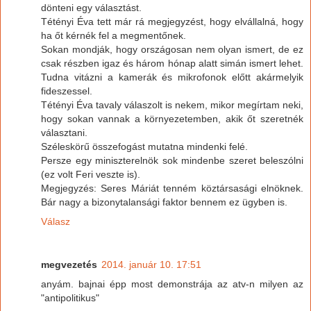
dönteni egy választást.
Tétényi Éva tett már rá megjegyzést, hogy elvállalná, hogy
ha őt kérnék fel a megmentőnek.
Sokan mondják, hogy országosan nem olyan ismert, de ez
csak részben igaz és három hónap alatt simán ismert lehet.
Tudna vitázni a kamerák és mikrofonok előtt akármelyik
fideszessel.
Tétényi Éva tavaly válaszolt is nekem, mikor megírtam neki,
hogy sokan vannak a környezetemben, akik őt szeretnék
választani.
Széleskörű összefogást mutatna mindenki felé.
Persze egy miniszterelnök sok mindenbe szeret beleszólni
(ez volt Feri veszte is).
Megjegyzés: Seres Máriát tenném köztársasági elnöknek.
Bár nagy a bizonytalansági faktor bennem ez ügyben is.
Válasz
megvezetés
2014. január 10. 17:51
anyám. bajnai épp most demonstrája az atv-n milyen az
"antipolitikus"