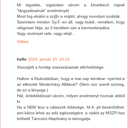
Mi tagadás, izgatottan várom a következő napok
"tárgyalásainak" eredményét.
Most fog elválni a sz@r a májtól, ahogy mondani szokták.
Szerintem minden Gy.F.-en áll, vagy bukik, remélem, hogy
világosan látja, az ő kezében van a karmesterpálca.
Vagy vezényel vele, vagy elejti...
Válasz
hello
2014. január 10. 14:14
Visszajött a honlap szavazásainak elérhetősége.
Hallom a Klubrádióban, hogy a mai nap kérdése: nyerhet-e
az ellenzék Mesterházy Attilával? (Nem szó szeriti szöveg,
de ez a lényege.)
Hát, érdeklődéssel várom, milyen eredményt hoznak ebből
ki.
Ha a NEM lesz a válaszok többsége, M.A. jól besértődhet,
ami káros lehet az adó egészségére: a rádiót az MSZP-hez
köthető Táncsics Alapítvány is támogatja.