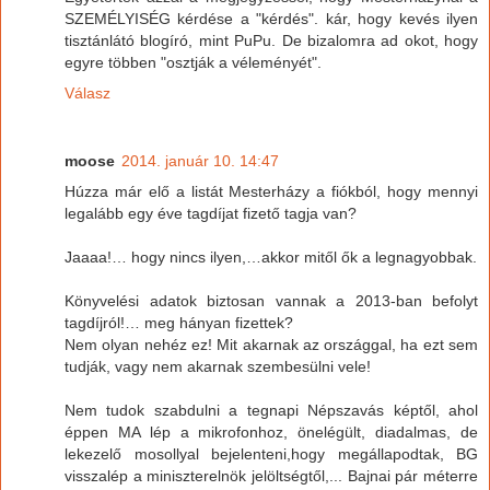
SZEMÉLYISÉG kérdése a "kérdés". kár, hogy kevés ilyen
tisztánlátó blogíró, mint PuPu. De bizalomra ad okot, hogy
egyre többen "osztják a véleményét".
Válasz
moose
2014. január 10. 14:47
Húzza már elő a listát Mesterházy a fiókból, hogy mennyi
legalább egy éve tagdíjat fizető tagja van?
Jaaaa!… hogy nincs ilyen,…akkor mitől ők a legnagyobbak.
Könyvelési adatok biztosan vannak a 2013-ban befolyt
tagdíjról!… meg hányan fizettek?
Nem olyan nehéz ez! Mit akarnak az országgal, ha ezt sem
tudják, vagy nem akarnak szembesülni vele!
Nem tudok szabdulni a tegnapi Népszavás képtől, ahol
éppen MA lép a mikrofonhoz, önelégült, diadalmas, de
lekezelő mosollyal bejelenteni,hogy megállapodtak, BG
visszalép a miniszterelnök jelöltségtől,... Bajnai pár méterre