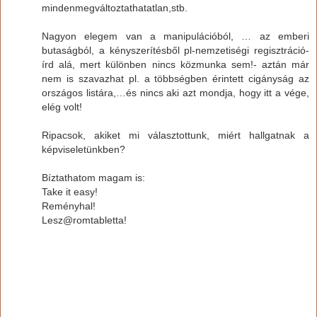
mindenmegváltoztathatatlan,stb.
Nagyon elegem van a manipulációból, … az emberi
butaságból, a kényszerítésből pl-nemzetiségi regisztráció-
írd alá, mert különben nincs közmunka sem!- aztán már
nem is szavazhat pl. a többségben érintett cigányság az
országos listára,…és nincs aki azt mondja, hogy itt a vége,
elég volt!
Ripacsok, akiket mi választottunk, miért hallgatnak a
képviseletünkben?
Bíztathatom magam is:
Take it easy!
Reményhal!
Lesz@romtabletta!