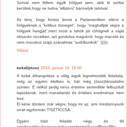
Szóval nem féltem egyik hölgyet sem, akik itt szóba
kerültek,hogy ne tudna "elbánni" bármelyik tahóval.
Az tény, hogy fontos lenne a Parlamentben elérni a
hölgyeknek a "kritikus tömeget", hogy "meghallják végre a
hölgyek hangját",mert most a tahók jót röhögnek a saját
obszcén vicceiken, azt gondolva magukról, hogy macsók és
nem mocskos szájú,szánalmas "sudribunkók" :)))))
Válasz
eukaliptusz
2014. január 10. 19:00
A tudat áthangolása a világ egyik legnehezebb feladata,
még az egyéni életben is, hát még (össz)társadalmi
szinten. E nélkül pedig nincs értelme semmiféle felbuzdult
tapizásnak, mert maradandó és értékes eredménye nem
lesz.
El kéne dönteni már végre, hogy mi az, ami mindannyiunk
orrát egyformán TISZTÍCCSA...
Egyéni házi feladat négy és fél
percben:http://www.youtube.com/watch?v=jadBqicePKc