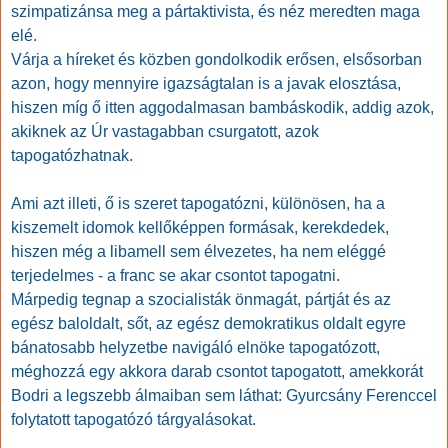
szimpatizánsa meg a pártaktivista, és néz meredten maga
elé.
Várja a híreket és közben gondolkodik erősen, elsősorban
azon, hogy mennyire igazságtalan is a javak elosztása,
hiszen míg ő itten aggodalmasan bambáskodik, addig azok,
akiknek az Úr vastagabban csurgatott, azok
tapogatózhatnak.
Ami azt illeti, ő is szeret tapogatózni, különösen, ha a
kiszemelt idomok kellőképpen formásak, kerekdedek,
hiszen még a libamell sem élvezetes, ha nem eléggé
terjedelmes - a franc se akar csontot tapogatni.
Márpedig tegnap a szocialisták önmagát, pártját és az
egész baloldalt, sőt, az egész demokratikus oldalt egyre
bánatosabb helyzetbe navigáló elnöke tapogatózott,
méghozzá egy akkora darab csontot tapogatott, amekkorát
Bodri a legszebb álmaiban sem láthat: Gyurcsány Ferenccel
folytatott tapogatózó tárgyalásokat.