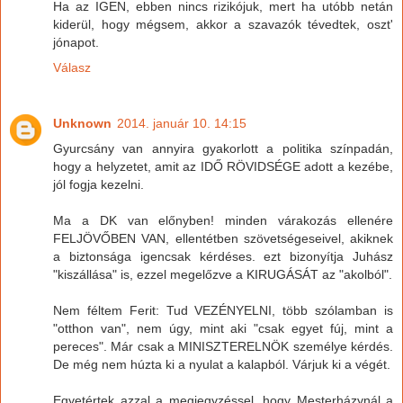
Ha az IGEN, ebben nincs rizikójuk, mert ha utóbb netán
kiderül, hogy mégsem, akkor a szavazók tévedtek, oszt'
jónapot.
Válasz
Unknown
2014. január 10. 14:15
Gyurcsány van annyira gyakorlott a politika színpadán,
hogy a helyzetet, amit az IDŐ RÖVIDSÉGE adott a kezébe,
jól fogja kezelni.
Ma a DK van előnyben! minden várakozás ellenére
FELJÖVŐBEN VAN, ellentétben szövetségeseivel, akiknek
a biztonsága igencsak kérdéses. ezt bizonyítja Juhász
"kiszállása" is, ezzel megelőzve a KIRUGÁSÁT az "akolból".
Nem féltem Ferit: Tud VEZÉNYELNI, több szólamban is
"otthon van", nem úgy, mint aki "csak egyet fúj, mint a
pereces". Már csak a MINISZTERELNÖK személye kérdés.
De még nem húzta ki a nyulat a kalapból. Várjuk ki a végét.
Egyetértek azzal a megjegyzéssel, hogy Mesterházynál a