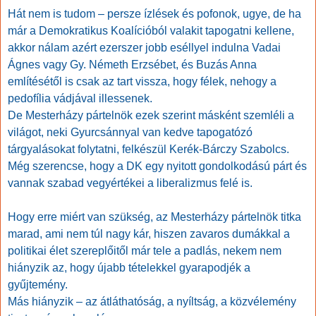
Hát nem is tudom – persze ízlések és pofonok, ugye, de ha
már a Demokratikus Koalícióból valakit tapogatni kellene,
akkor nálam azért ezerszer jobb eséllyel indulna Vadai
Ágnes vagy Gy. Németh Erzsébet, és Buzás Anna
említésétől is csak az tart vissza, hogy félek, nehogy a
pedofília vádjával illessenek.
De Mesterházy pártelnök ezek szerint másként szemléli a
világot, neki Gyurcsánnyal van kedve tapogatózó
tárgyalásokat folytatni, felkészül Kerék-Bárczy Szabolcs.
Még szerencse, hogy a DK egy nyitott gondolkodású párt és
vannak szabad vegyértékei a liberalizmus felé is.
Hogy erre miért van szükség, az Mesterházy pártelnök titka
marad, ami nem túl nagy kár, hiszen zavaros dumákkal a
politikai élet szereplőitől már tele a padlás, nekem nem
hiányzik az, hogy újabb tételekkel gyarapodjék a
gyűjtemény.
Más hiányzik – az átláthatóság, a nyíltság, a közvélemény