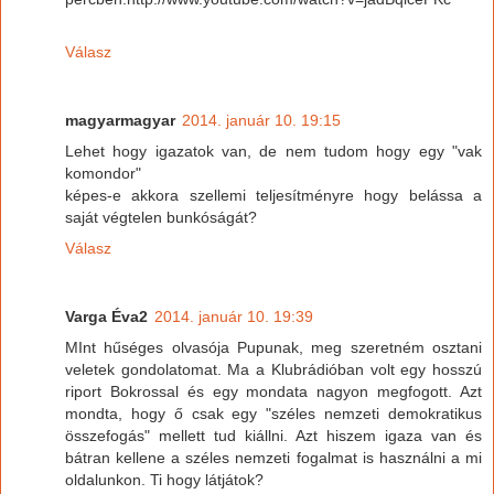
Válasz
magyarmagyar
2014. január 10. 19:15
Lehet hogy igazatok van, de nem tudom hogy egy "vak
komondor"
képes-e akkora szellemi teljesítményre hogy belássa a
saját végtelen bunkóságát?
Válasz
Varga Éva2
2014. január 10. 19:39
MInt hűséges olvasója Pupunak, meg szeretném osztani
veletek gondolatomat. Ma a Klubrádióban volt egy hosszú
riport Bokrossal és egy mondata nagyon megfogott. Azt
mondta, hogy ő csak egy "széles nemzeti demokratikus
összefogás" mellett tud kiállni. Azt hiszem igaza van és
bátran kellene a széles nemzeti fogalmat is használni a mi
oldalunkon. Ti hogy látjátok?