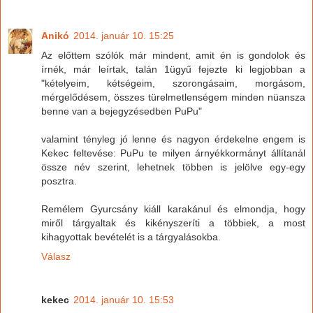
Anikó
2014. január 10. 15:25
Az előttem szólók már mindent, amit én is gondolok és
írnék, már leírtak, talán 1ügyű fejezte ki legjobban a
"kételyeim, kétségeim, szorongásaim, morgásom,
mérgelődésem, összes türelmetlenségem minden nüansza
benne van a bejegyzésedben PuPu"
valamint tényleg jó lenne és nagyon érdekelne engem is
Kekec feltevése: PuPu te milyen árnyékkormányt állítanál
össze név szerint, lehetnek többen is jelölve egy-egy
posztra.
Remélem Gyurcsány kiáll karakánul és elmondja, hogy
miről tárgyaltak és kikényszeríti a többiek, a most
kihagyottak bevételét is a tárgyalásokba.
Válasz
kekec
2014. január 10. 15:53