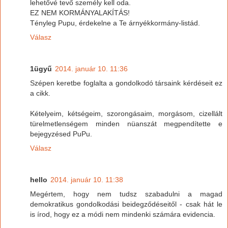
lehetővé tevő személy kell oda.
EZ NEM KORMÁNYALAKÍTÁS!
Tényleg Pupu, érdekelne a Te árnyékkormány-listád.
Válasz
1ügyű
2014. január 10. 11:36
Szépen keretbe foglalta a gondolkodó társaink kérdéseit ez
a cikk.
Kételyeim, kétségeim, szorongásaim, morgásom, cizellált
türelmetlenségem minden nüanszát megpendítette e
bejegyzésed PuPu.
Válasz
hello
2014. január 10. 11:38
Megértem, hogy nem tudsz szabadulni a magad
demokratikus gondolkodási beidegződéseitől - csak hát le
is írod, hogy ez a módi nem mindenki számára evidencia.