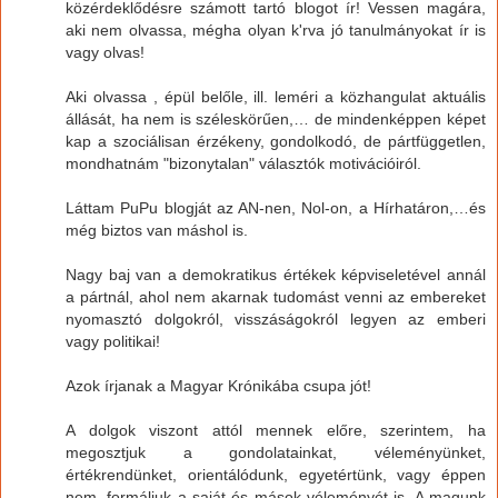
közérdeklődésre számott tartó blogot ír! Vessen magára,
aki nem olvassa, mégha olyan k'rva jó tanulmányokat ír is
vagy olvas!
Aki olvassa , épül belőle, ill. leméri a közhangulat aktuális
állását, ha nem is széleskörűen,… de mindenképpen képet
kap a szociálisan érzékeny, gondolkodó, de pártfüggetlen,
mondhatnám "bizonytalan" választók motivációiról.
Láttam PuPu blogját az AN-nen, Nol-on, a Hírhatáron,…és
még biztos van máshol is.
Nagy baj van a demokratikus értékek képviseletével annál
a pártnál, ahol nem akarnak tudomást venni az embereket
nyomasztó dolgokról, visszáságokról legyen az emberi
vagy politikai!
Azok írjanak a Magyar Krónikába csupa jót!
A dolgok viszont attól mennek előre, szerintem, ha
megosztjuk a gondolatainkat, véleményünket,
értékrendünket, orientálódunk, egyetértünk, vagy éppen
nem, formáljuk a saját és mások véleményét is. A magunk