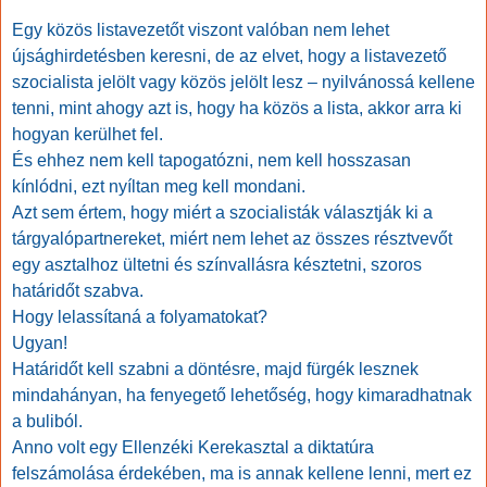
Egy közös listavezetőt viszont valóban nem lehet
újsághirdetésben keresni, de az elvet, hogy a listavezető
szocialista jelölt vagy közös jelölt lesz – nyilvánossá kellene
tenni, mint ahogy azt is, hogy ha közös a lista, akkor arra ki
hogyan kerülhet fel.
És ehhez nem kell tapogatózni, nem kell hosszasan
kínlódni, ezt nyíltan meg kell mondani.
Azt sem értem, hogy miért a szocialisták választják ki a
tárgyalópartnereket, miért nem lehet az összes résztvevőt
egy asztalhoz ültetni és színvallásra késztetni, szoros
határidőt szabva.
Hogy lelassítaná a folyamatokat?
Ugyan!
Határidőt kell szabni a döntésre, majd fürgék lesznek
mindahányan, ha fenyegető lehetőség, hogy kimaradhatnak
a buliból.
Anno volt egy Ellenzéki Kerekasztal a diktatúra
felszámolása érdekében, ma is annak kellene lenni, mert ez