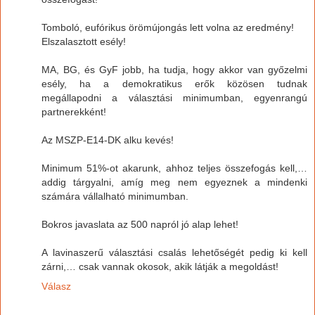
Tomboló, eufórikus örömújongás lett volna az eredmény!
Elszalasztott esély!
MA, BG, és GyF jobb, ha tudja, hogy akkor van győzelmi
esély, ha a demokratikus erők közösen tudnak
megállapodni a választási minimumban, egyenrangú
partnerekként!
Az MSZP-E14-DK alku kevés!
Minimum 51%-ot akarunk, ahhoz teljes összefogás kell,…
addig tárgyalni, amíg meg nem egyeznek a mindenki
számára vállalható minimumban.
Bokros javaslata az 500 napról jó alap lehet!
A lavinaszerű választási csalás lehetőségét pedig ki kell
zárni,… csak vannak okosok, akik látják a megoldást!
Válasz