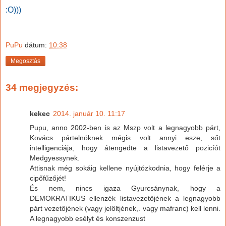
:O)))
PuPu
dátum:
10:38
Megosztás
34 megjegyzés:
kekec
2014. január 10. 11:17
Pupu, anno 2002-ben is az Mszp volt a legnagyobb párt,
Kovács pártelnöknek mégis volt annyi esze, sőt
intelligenciája, hogy átengedte a listavezető pozicíót
Medgyessynek.
Attisnak még sokáig kellene nyújtózkodnia, hogy felérje a
cipőfűzőjét!
És nem, nincs igaza Gyurcsánynak, hogy a
DEMOKRATIKUS ellenzék listavezetőjének a legnagyobb
párt vezetőjének (vagy jelöltjének,. vagy mafranc) kell lenni.
A legnagyobb esélyt és konszenzust