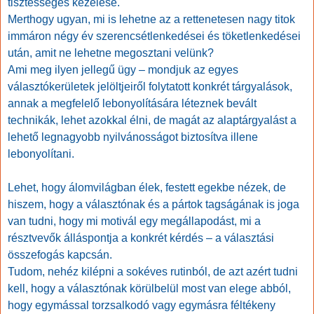
tisztességes kezelése.
Merthogy ugyan, mi is lehetne az a rettenetesen nagy titok
immáron négy év szerencsétlenkedései és töketlenkedései
után, amit ne lehetne megosztani velünk?
Ami meg ilyen jellegű ügy – mondjuk az egyes
választókerületek jelöltjeiről folytatott konkrét tárgyalások,
annak a megfelelő lebonyolítására léteznek bevált
technikák, lehet azokkal élni, de magát az alaptárgyalást a
lehető legnagyobb nyilvánosságot biztosítva illene
lebonyolítani.
Lehet, hogy álomvilágban élek, festett egekbe nézek, de
hiszem, hogy a választónak és a pártok tagságának is joga
van tudni, hogy mi motivál egy megállapodást, mi a
résztvevők álláspontja a konkrét kérdés – a választási
összefogás kapcsán.
Tudom, nehéz kilépni a sokéves rutinból, de azt azért tudni
kell, hogy a választónak körülbelül most van elege abból,
hogy egymással torzsalkodó vagy egymásra féltékeny