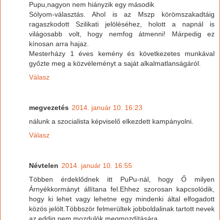
Pupu,nagyon nem hiányzik egy második
Sólyom-választás. Ahol is az Mszp körömszakadtáig
ragaszkodott Szilikati jelöléséhez, holott a napnál is
világosabb volt, hogy nemfog átmenni! Márpedig ez
kínosan arra hajaz.
Mesterházy 1 éves kemény és következetes munkával
győzte meg a közvéleményt a saját alkalmatlanságáról.
Válasz
megvezetés
2014. január 10. 16:23
nálunk a szocialista képviselő elkezdett kampányolni.
Válasz
Névtelen
2014. január 10. 16:55
Többen érdeklődnek itt PuPu-nál, hogy Ő milyen
Árnyékkormányt állítana fel.Ehhez szorosan kapcsolódik,
hogy ki lehet vagy lehetne egy mindenki által elfogadott
közös jelölt.Többször felmerültek jobboldalinak tartott nevek
az eddig nem mozdulók megmozdítására.