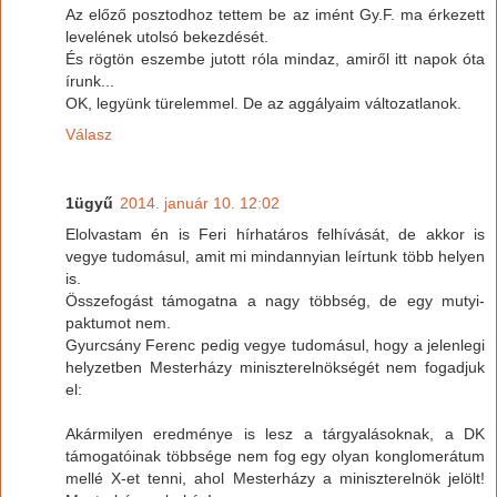
Az előző posztodhoz tettem be az imént Gy.F. ma érkezett
levelének utolsó bekezdését.
És rögtön eszembe jutott róla mindaz, amiről itt napok óta
írunk...
OK, legyünk türelemmel. De az aggályaim változatlanok.
Válasz
1ügyű
2014. január 10. 12:02
Elolvastam én is Feri hírhatáros felhívását, de akkor is
vegye tudomásul, amit mi mindannyian leírtunk több helyen
is.
Összefogást támogatna a nagy többség, de egy mutyi-
paktumot nem.
Gyurcsány Ferenc pedig vegye tudomásul, hogy a jelenlegi
helyzetben Mesterházy miniszterelnökségét nem fogadjuk
el:
Akármilyen eredménye is lesz a tárgyalásoknak, a DK
támogatóinak többsége nem fog egy olyan konglomerátum
mellé X-et tenni, ahol Mesterházy a miniszterelnök jelölt!