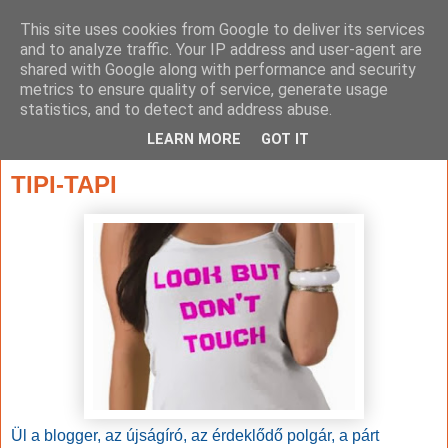
This site uses cookies from Google to deliver its services
and to analyze traffic. Your IP address and user-agent are
shared with Google along with performance and security
metrics to ensure quality of service, generate usage
statistics, and to detect and address abuse.
▼
LEARN MORE
GOT IT
2014. január 10., péntek
TIPI-TAPI
Ül a blogger, az újságíró, az érdeklődő polgár, a párt