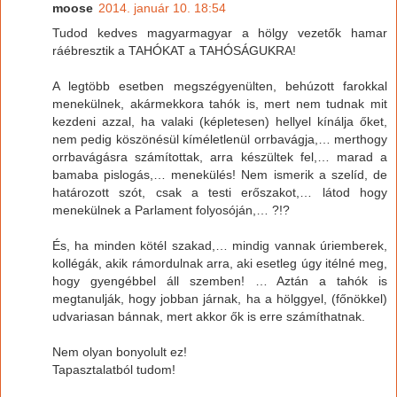
moose
2014. január 10. 18:54
Tudod kedves magyarmagyar a hölgy vezetők hamar
ráébresztik a TAHÓKAT a TAHÓSÁGUKRA!
A legtöbb esetben megszégyenülten, behúzott farokkal
menekülnek, akármekkora tahók is, mert nem tudnak mit
kezdeni azzal, ha valaki (képletesen) hellyel kínálja őket,
nem pedig köszönésül kíméletlenül orrbavágja,… merthogy
orrbavágásra számítottak, arra készültek fel,… marad a
bamaba pislogás,… menekülés! Nem ismerik a szelíd, de
határozott szót, csak a testi erőszakot,… látod hogy
menekülnek a Parlament folyosóján,… ?!?
És, ha minden kötél szakad,… mindig vannak úriemberek,
kollégák, akik rámordulnak arra, aki esetleg úgy itélné meg,
hogy gyengébbel áll szemben! … Aztán a tahók is
megtanulják, hogy jobban járnak, ha a hölggyel, (főnökkel)
udvariasan bánnak, mert akkor ők is erre számíthatnak.
Nem olyan bonyolult ez!
Tapasztalatból tudom!