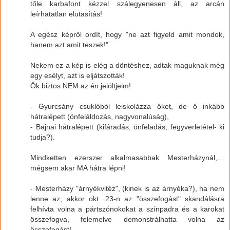
tőle karbafont kézzel szálegyenesen áll, az arcán
leírhatatlan elutasítás!
A egész képről ordít, hogy "ne azt figyeld amit mondok,
hanem azt amit teszek!"
Nekem ez a kép is elég a döntéshez, adtak maguknak még
egy esélyt, azt is eljátszották!
Ők biztos NEM az én jelöltjeim!
- Gyurcsány csuklóból leiskolázza őket, de ő inkább
hátralépett (önfeláldozás, nagyvonalúság),
- Bajnai hátralépett (kifáradás, önfeladás, fegyverletétel- ki
tudja?).
Mindketten ezerszer alkalmasabbak Mesterházynál,…
mégsem akar MA hátra lépni!
- Mesterházy "árnyékvitéz", (kinek is az árnyéka?), ha nem
lenne az, akkor okt. 23-n az "összefogást" skandálásra
felhívta volna a pártszónokokat a színpadra és a karokat
összefogva, felemelve demonstrálhatta volna az
összefogást!