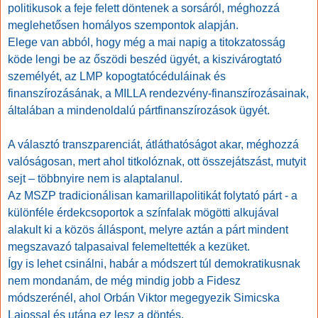
politikusok a feje felett döntenek a sorsáról, méghozzá
meglehetősen homályos szempontok alapján.
Elege van abból, hogy még a mai napig a titokzatosság
köde lengi be az őszödi beszéd ügyét, a kiszivárogtató
személyét, az LMP kopogtatócéduláinak és
finanszírozásának, a MILLA rendezvény-finanszírozásainak,
általában a mindenoldalú pártfinanszírozások ügyét.
A választó transzparenciát, átláthatóságot akar, méghozzá
valóságosan, mert ahol titkolóznak, ott összejátszást, mutyit
sejt – többnyire nem is alaptalanul.
Az MSZP tradicionálisan kamarillapolitikát folytató párt - a
különféle érdekcsoportok a színfalak mögötti alkujával
alakult ki a közös álláspont, melyre aztán a párt mindent
megszavazó talpasaival felemeltették a kezüket.
Így is lehet csinálni, habár a módszert túl demokratikusnak
nem mondanám, de még mindig jobb a Fidesz
módszerénél, ahol Orbán Viktor megegyezik Simicska
Lajossal és utána ez lesz a döntés.