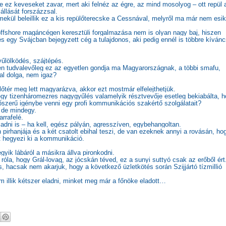
e ez keveseket zavar, mert aki felnéz az égre, az mind mosolyog – ott repül 
állását forszázzsal.
emekül beleillik ez a kis repülőterecske a Cessnával, melyről ma már nem esik
 offshore magáncégen keresztüli forgalmazása nem is olyan nagy baj, hiszen
és egy Svájcban bejegyzett cég a tulajdonos, aki pedig ennél is többre kívánc
űlölködés, szájtépés.
en tudvalevőleg ez az egyetlen gondja ma Magyarországnak, a többi smafu,
al dolga, nem igaz?
őtér meg lett magyarázva, akkor ezt mostmár elfelejthetjük.
egy tizenháromezres nagygyűlés valamelyik résztvevője esetleg bekiabálta, 
őszerű igénybe venni egy profi kommunikációs szakértő szolgálatait?
 de mindegy.
rrafelé.
dni is – ha kell, egész pályán, agresszíven, egybehangoltan.
 pirhanjája és a két csatolt ebihal teszi, de van ezeknek annyi a rovásán, ho
et hegyezi ki a kommunikáció.
yik lábáról a másikra állva pironkodni.
i róla, hogy Grál-lovag, az jócskán téved, ez a sunyi suttyó csak az erőből ért
s, hacsak nem akarjuk, hogy a következő üzletkötés során Szijjártó tízmillió
m illik kétszer eladni, minket meg már a főnöke eladott…