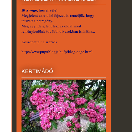
Itt a vége, fuss el véle!
Megjelent az utolsó fejezet is, reméljük, hogy
tetszett a netregény.
Még egy ideig fent lesz az oldal, mert
reménykedünk további olvasókban is, hátha...
Köszönettel: a szerzők
http://www.pupublogja.hu/p/blog-page.html
KERTIMÁDÓ