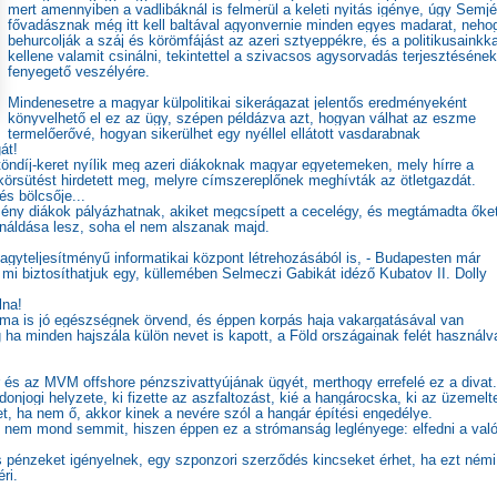
mert amennyiben a vadlibáknál is felmerül a keleti nyitás igénye, úgy Semj
fővadásznak még itt kell baltával agyonvernie minden egyes madarat, neho
behurcolják a száj és körömfájást az azeri sztyeppékre, és a politikusainkka
kellene valamit csinálni, tekintettel a szivacsos agysorvadás terjesztésének
fenyegető veszélyére.
Mindenesetre a magyar külpolitikai sikerágazat jelentős eredményeként
könyvelhető el ez az ügy, szépen példázva azt, hogyan válhat az eszme
termelőerővé, hogyan sikerülhet egy nyéllel ellátott vasdarabnak
át!
öndíj-keret nyílik meg azeri diákoknak magyar egyetemeken, mely hírre a
rsütést hirdetett meg, melyre címszereplőnek meghívták az ötletgazdát.
s bölcsője...
örmény diákok pályázhatnak, akiket megcsípett a cecelégy, és megtámadta őke
tenáldása lesz, soha el nem alszanak majd.
agyteljesítményű informatikai központ létrehozásából is, - Budapesten már
s mi biztosíthatjuk egy, küllemében Selmeczi Gabikát idéző Kubatov II. Dolly
lna!
k ma is jó egészségnek örvend, és éppen korpás haja vakargatásával van
 ha minden hajszála külön nevet is kapott, a Föld országainak felét használva
r és az MVM offshore pénzszivattyújának ügyét, merthogy errefelé ez a divat.
jdonjogi helyzete, ki fizette az aszfaltozást, kié a hangárocska, ki az üzemelt
tet, ha nem ő, akkor kinek a nevére szól a hangár építési engedélye.
z nem mond semmit, hiszen éppen ez a strómanság leglényege: elfedni a való
is pénzeket igényelnek, egy szponzori szerződés kincseket érhet, ha ezt némi
ri.