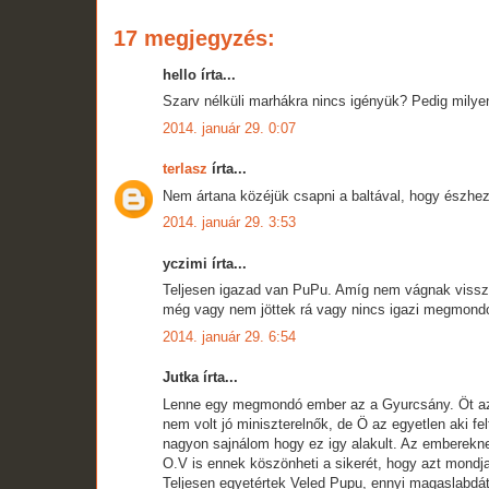
17 megjegyzés:
hello írta...
Szarv nélküli marhákra nincs igényük? Pedig milyen 
2014. január 29. 0:07
terlasz
írta...
Nem ártana közéjük csapni a baltával, hogy észhez
2014. január 29. 3:53
yczimi írta...
Teljesen igazad van PuPu. Amíg nem vágnak vissza é
még vagy nem jöttek rá vagy nincs igazi megmond
2014. január 29. 6:54
Jutka írta...
Lenne egy megmondó ember az a Gyurcsány. Öt azo
nem volt jó miniszterelnők, de Ö az egyetlen aki fel
nagyon sajnálom hogy ez igy alakult. Az emberekne
O.V is ennek köszönheti a sikerét, hogy azt mondja
Teljesen egyetértek Veled Pupu, ennyi magaslabdát