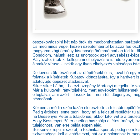
összekovácsolni két nép örök és megbonthatatlan barátság
És még nincs vége, hiszen szeptembertől kétszáz fős öszt
magyarországi örmény kisebbség örömmámorban tört ki, ökö
Gondolom, nálunk lesz az unortodox azeri agysebész-képzé
Pályázatot írtak ki kollégiumi elhelyezésre is, ide olyan 
álomkór vírusa - nekik egy ilyen elhelyezés valóságos is
De kivesszük részünket az útépítésekből is, továbbá egy n
folynak a kísérletek Kubatov klónozására, így a hardvert i
adatgyüjtő gépezet átadásával.
Siker siker hátán, - ha ezt szegény Martonyi megélhette vo
Már a külügyek irányítójaként, mert egyébként hálistenne
elfoglalva, ami azért – lássuk be – nem túl időigényes, még
névadónak.
Közben a média szép lazán eleresztette a felcsúti repülőté
Pedig érdekes lenne tudni, hogy mi a felcsúti repülőtér tula
ha Bessenyei Péter a tulajdonos, akkor kitől vette a terüle
Hogy Bessenyei Péter esetleg használja a létesítményt, a
tulajdonost, van erre példa éppen elég.
Bessenyei repülni szeret, a technikai sportok pedig nem k
szívességgel kell ellentételezni, hát az a bolondnak is megé