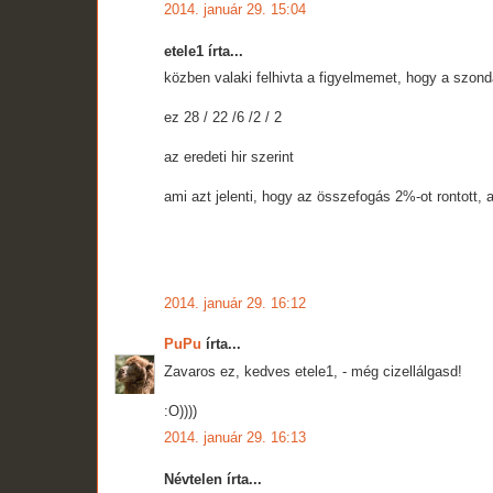
2014. január 29. 15:04
etele1 írta...
közben valaki felhivta a figyelmemet, hogy a szon
ez 28 / 22 /6 /2 / 2
az eredeti hir szerint
ami azt jelenti, hogy az összefogás 2%-ot rontott,
2014. január 29. 16:12
PuPu
írta...
Zavaros ez, kedves etele1, - még cizellálgasd!
:O))))
2014. január 29. 16:13
Névtelen írta...