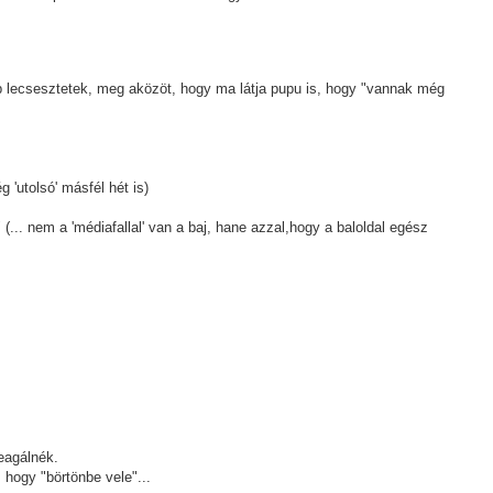
p lecsesztetek, meg aközöt, hogy ma látja pupu is, hogy "vannak még
 'utolsó' másfél hét is)
 (... nem a 'médiafallal' van a baj, hane azzal,hogy a baloldal egész
eagálnék.
 hogy "börtönbe vele"...