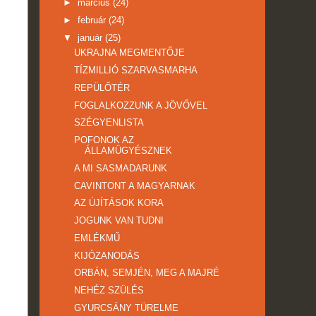
►
március
(24)
►
február
(24)
▼
január
(25)
UKRAJNA MEGMENTŐJE
TÍZMILLIÓ SZARVASMARHA
REPÜLŐTÉR
FOGLALKOZZUNK A JÖVŐVEL
SZÉGYENLISTA
POFONOK AZ
ÁLLAMÜGYÉSZNEK
A MI SASMADARUNK
CAVINTONT A MAGYARNAK
AZ ÚJÍTÁSOK KORA
JOGUNK VAN TUDNI
EMLÉKMŰ
KIJÓZANODÁS
ORBÁN, SEMJÉN, MEG A MAJRÉ
NEHÉZ SZÜLÉS
GYURCSÁNY TÜRELME