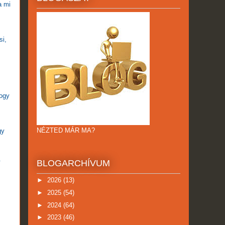
a mi
si,
hogy
NÉZTED MÁR MA?
gy
.
BLOGARCHÍVUM
►
2026
(13)
►
2025
(54)
►
2024
(64)
►
2023
(46)