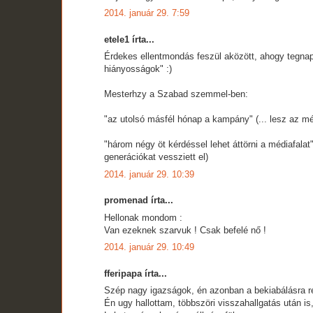
2014. január 29. 7:59
etele1 írta...
Érdekes ellentmondás feszül aközött, ahogy tegna
hiányosságok" :)
Mesterhzy a Szabad szemmel-ben:
"az utolsó másfél hónap a kampány" (... lesz az még
"három négy öt kérdéssel lehet áttörni a médiafalat"
generációkat vessziett el)
2014. január 29. 10:39
promenad írta...
Hellonak mondom :
Van ezeknek szarvuk ! Csak befelé nő !
2014. január 29. 10:49
fferipapa írta...
Szép nagy igazságok, én azonban a bekiabálásra r
Én ugy hallottam, többszöri visszahallgatás után is,