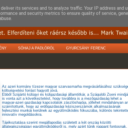
deliver its services and to analyze traffic. Your IP address and 
formance and security metrics to ensure quality of service, gen
abuse.
ÉNY
SÓHAJ A PADLÓRÓL
GYURCSÁNY FERENC
Az azeri kormány tízezer magyar szarvasmarha megvásárlásához szükség
költségvetési forrást hagyott jóvá.
Ebből Szijjártó külügyi és külgazdasági államtitkár, a Száguldó Zseni mindjár
is vonta azt a következtetést, hogy továbbra is a mezőgazdaság lehet a
magyar-azeri gazdasági kapcsolatok zászlóshajója, jóllehet mindahányan ar
számítottunk, hogy az erdőgazdasági kéziszerszámok alkalmazásának
fejlesztési munkái kerülnek az együttműködés fókuszába, különös tekintett
innovatív megoldásokra.
Tájékoztatása szerint megállapodás született a két ország közötti
állategészségügyi együttműködésről is, mely azért tűnik roppant fontosnak,