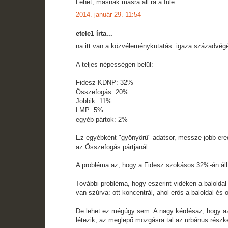
Lehet, másnak másra áll rá a füle.
2014. január 29. 11:54
etele1 írta...
na itt van a közvéleménykutatás. igaza századvégé,
A teljes népességen belül:
Fidesz-KDNP: 32%
Összefogás: 20%
Jobbik: 11%
LMP: 5%
egyéb pártok: 2%
Ez egyébként "gyönyörű" adatsor, messze jobb eredm
az Összefogás pártjanál.
A probléma az, hogy a Fidesz szokásos 32%-án áll, a
További probléma, hogy eszerint vidéken a baloldal b
van szúrva: ott koncentrál, ahol erős a baloldal és
De lehet ez mégúgy sem. A nagy kérdésaz, hogy az
létezik, az meglepő mozgásra tal az urbánus részk