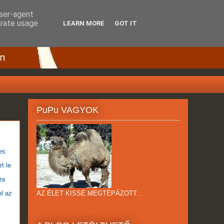
user-agent
erate usage
LEARN MORE
GOT IT
PuPu VAGYOK
es
t le
ra
AZ ÉLET KISSÉ MEGTÉPÁZOTT...
el az