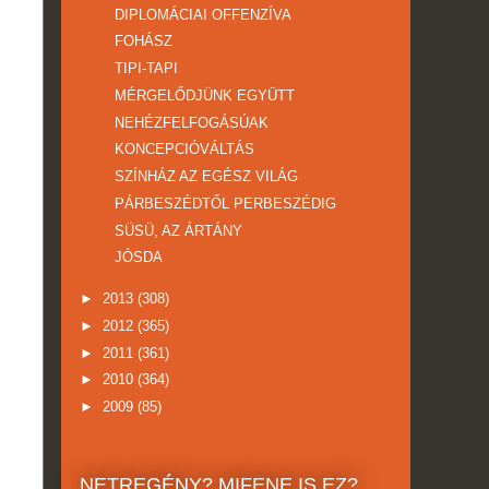
DIPLOMÁCIAI OFFENZÍVA
FOHÁSZ
TIPI-TAPI
MÉRGELŐDJÜNK EGYÜTT
NEHÉZFELFOGÁSÚAK
KONCEPCIÓVÁLTÁS
SZÍNHÁZ AZ EGÉSZ VILÁG
PÁRBESZÉDTŐL PERBESZÉDIG
SÜSÜ, AZ ÁRTÁNY
JÓSDA
►
2013
(308)
►
2012
(365)
►
2011
(361)
►
2010
(364)
►
2009
(85)
NETREGÉNY? MIFENE IS EZ?