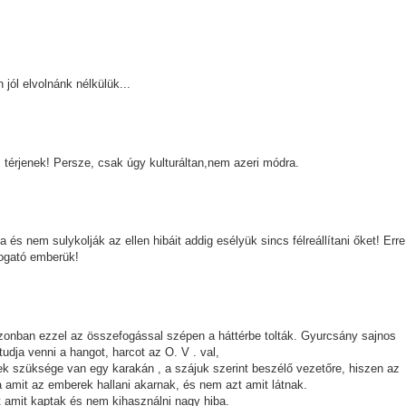
jól elvolnánk nélkülük...
 térjenek! Persze, csak úgy kulturáltan,nem azeri módra.
s nem sulykolják az ellen hibáit addig esélyük sincs félreállítani őket! Erre
ogató emberük!
nban ezzel az összefogással szépen a háttérbe tolták. Gyurcsány sajnos
tudja venni a hangot, harcot az O. V . val,
k szüksége van egy karakán , a szájuk szerint beszélő vezetőre, hiszen az
 amit az emberek hallani akarnak, és nem azt amit látnak.
 amit kaptak és nem kihasználni nagy hiba.