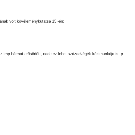
dának volt kövéleménykutatsa 15.-én:
 az lmp hármat erősödött, nade ez lehet századvégék kézimunkája is :p