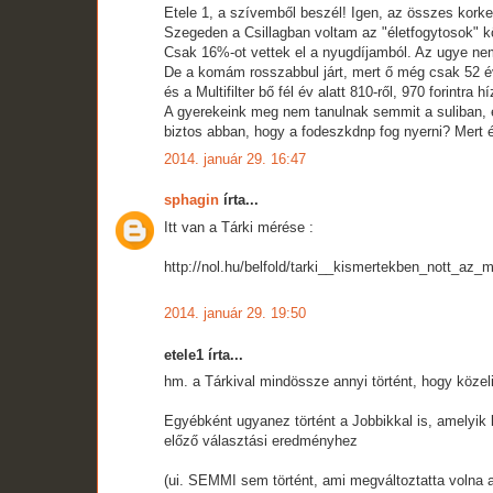
Etele 1, a szívemből beszél! Igen, az összes kork
Szegeden a Csillagban voltam az "életfogytosok" kö
Csak 16%-ot vettek el a nyugdíjamból. Az ugye ne
De a komám rosszabbul járt, mert ő még csak 52 
és a Multifilter bő fél év alatt 810-ről, 970 forintra hí
A gyerekeink meg nem tanulnak semmit a suliban, 
biztos abban, hogy a fodeszkdnp fog nyerni? Mert
2014. január 29. 16:47
sphagin
írta...
Itt van a Tárki mérése :
http://nol.hu/belfold/tarki__kismertekben_nott_az
2014. január 29. 19:50
etele1 írta...
hm. a Tárkival mindössze annyi történt, hogy köze
Egyébként ugyanez történt a Jobbikkal is, amelyik 
előző választási eredményhez
(ui. SEMMI sem történt, ami megváltoztatta volna a