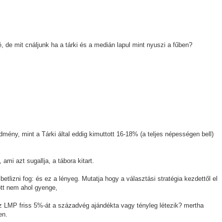
 de mit cnáljunk ha a tárki és a medián lapul mint nyuszi a fűben?
ény, mint a Tárki által eddig kimuttott 16-18% (a teljes népességen bell)
mi azt sugallja, a tábora kitart.
etlizni fog: és ez a lényeg. Mutatja hogy a választási stratégia kezdettől el
 ott nem ahol gyenge,
 LMP friss 5%-át a századvég ajándékta vagy tényleg létezik? mertha
en.