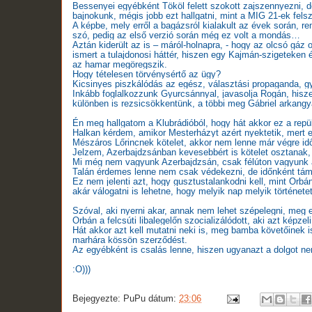
Bessenyei egyébként Tököl felett szokott zajszennyezni, d
bajnokunk, mégis jobb ezt hallgatni, mint a MIG 21-ek felsz
A képbe, mely erről a bagázsról kialakult az évek során, r
szó, pedig az első verzió során még ez volt a mondás…
Aztán kiderült az is – máról-holnapra, - hogy az olcsó gáz
ismert a tulajdonosi háttér, hiszen egy Kajmán-szigeteken 
az hamar megöregszik.
Hogy tételesen törvénysértő az ügy?
Kicsinyes piszkálódás az egész, választási propaganda, gy
Inkább foglalkozzunk Gyurcsánnyal, javasolja Rogán, hisz
különben is rezsicsökkentünk, a többi meg Gábriel arkangy
Én meg hallgatom a Klubrádióból, hogy hát akkor ez a repül
Halkan kérdem, amikor Mesterházyt azért nyektetik, mert 
Mészáros Lőrincnek kötelet, akkor nem lenne már végre id
Jelzem, Azerbajdzsánban kevesebbért is kötelet osztanak,
Mi még nem vagyunk Azerbajdzsán, csak félúton vagyunk a
Talán érdemes lenne nem csak védekezni, de időnként táma
Ez nem jelenti azt, hogy gusztustalankodni kell, mint Orbán
akár válogatni is lehetne, hogy melyik nap melyik történet
Szóval, aki nyerni akar, annak nem lehet szépelegni, meg eg
Orbán a felcsúti libalegelőn szocializálódott, aki azt képzel
Hát akkor azt kell mutatni neki is, meg bamba követőinek i
marhára kössön szerződést.
Az egyébként is csalás lenne, hiszen ugyanazt a dolgot ne
:O)))
Bejegyezte:
PuPu
dátum:
23:06