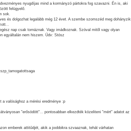
edvezményes nyugdíjas mind a kormányzó pártokra fog szavazni. Én is, aki
zött felügyelő.
m sok.
éves és dolgozhat legalább még 12 évet. A szembe szomszéd meg dohányzik
zott...
egész nap csak tornáznak. Vagy imádkoznak. Szóval mitől vagy olyan
 én egyáltalán nem hiszem. Üdv: Stósz
_mszp_tamogatottsaga
lit a valósághoz a mérési eredménye :p
látványosan "erősödött"... pontosabban elkezdték közeliteni "mért" adatot az
zon emberek attitűdjét, akik a joobbikra szvaaznak, tehát várhatan