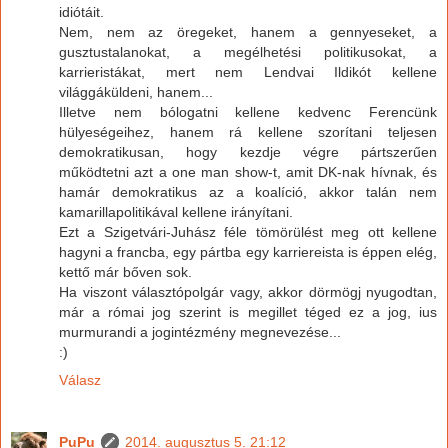
idiótáit.
Nem, nem az öregeket, hanem a gennyeseket, a
gusztustalanokat, a megélhetési politikusokat, a
karrieristákat, mert nem Lendvai Ildikót kellene
világgáküldeni, hanem...
Illetve nem bólogatni kellene kedvenc Ferencünk
hülyeségeihez, hanem rá kellene szorítani teljesen
demokratikusan, hogy kezdje végre pártszerűen
működtetni azt a one man show-t, amit DK-nak hívnak, és
hamár demokratikus az a koalíció, akkor talán nem
kamarillapolitikával kellene irányítani.
Ezt a Szigetvári-Juhász féle tömörülést meg ott kellene
hagyni a francba, egy pártba egy karriereista is éppen elég,
kettő már bőven sok.
Ha viszont választópolgár vagy, akkor dörmögj nyugodtan,
már a római jog szerint is megillet téged ez a jog, ius
murmurandi a jogintézmény megnevezése...
:)
Válasz
PuPu
2014. augusztus 5. 21:12