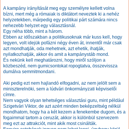
A kampány irányítását meg egy személyre kellett volna
bízni, mert még a rómaiak is diktátort neveztek ki a nehéz
helyzetekben, márpedig egy politikai párt számára nincs
nehezebb helyzet egy választásnál.
Egy néha több, mint a három.
Ebben az időszakban a politikusoknak már kuss kell, hogy
legyen, volt idejük pofázni négy éven át, innentől már csak
azt mondhatják, oda mehetnek, azt ehetik, ihatják,
nyilatkozhatják, akkor és amit a kampánystáb mond.
És nekünk kell meghatározni, hogy miről szóljon a
közbeszéd, nem gumicsontokat ropogtatva, összevissza
dumálva semmitmondani.
Aki pedig ezt nem hajlandó elfogadni, az nem jelölt sem a
miniszterelnöki, sem a lúdvári önkormányzati képviselői
címre.
Nem vagyok olyan tehetséges választási guru, mint például
Szigetvári Viktor, de azt azért minden beképzeltség nélkül
mondhatom, hogy ha a két kezem a fenekembe dugom, és a
fogaimmal tartom a ceruzát, akkor is különbül szervezem
meg ezt az attrakciót, mint akik most csinálták.