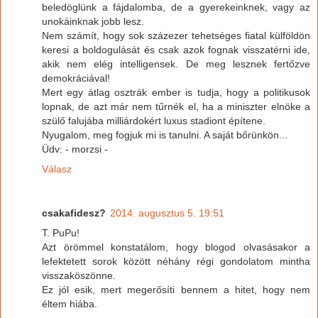
beledöglünk a fájdalomba, de a gyerekeinknek, vagy az
unokáinknak jobb lesz.
Nem számít, hogy sok százezer tehetséges fiatal külföldön
keresi a boldogulását és csak azok fognak visszatérni ide,
akik nem elég intelligensek. De meg lesznek fertőzve
demokráciával!
Mert egy átlag osztrák ember is tudja, hogy a politikusok
lopnak, de azt már nem tűrnék el, ha a miniszter elnöke a
szülő falujába milliárdokért luxus stadiont építene.
Nyugalom, meg fogjuk mi is tanulni. A saját bőrünkön...
Üdv: - morzsi -
Válasz
csakafidesz?
2014. augusztus 5. 19:51
T. PuPu!
Azt örömmel konstatálom, hogy blogod olvasásakor a
lefektetett sorok között néhány régi gondolatom mintha
visszaköszönne.
Ez jól esik, mert megerősíti bennem a hitet, hogy nem
éltem hiába.