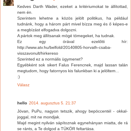
Kedves Darth Wader, ezeket a kritériumokat te állítottad,
nem én.
Szerintem lehetne a közös jelölt politikus, ha például
tudnánk, hogy a három párt mivel bízza meg és ő képes-e
a megbízást elfogadva dolgozni.
A pártok meg állítsanak mögé tömegeket, ha tudnak.
Ez egy órával ezelőtti hír:
http://www.atv.hu/belfold/20140805-horvath-csaba-
visszavonult/hirkereso
Szerinted ez a normális ügymenet?
Egyébként sok sikert Falus Ferencnek, majd lassan talán
megtudom, hogy fatornyos kis falunkban ki a jelöltem...
:)
Válasz
hello
2014. augusztus 5. 21:37
Jóvan, PuPu, nagyon tetszik, ahogy bepöccentél - okkal-
joggal, mit ne mondjak.
Majd megint nyilván sápítoznak egynehányan miatta, de rá
se ránts, a Te dolgod a TÜKÖR feltartása.