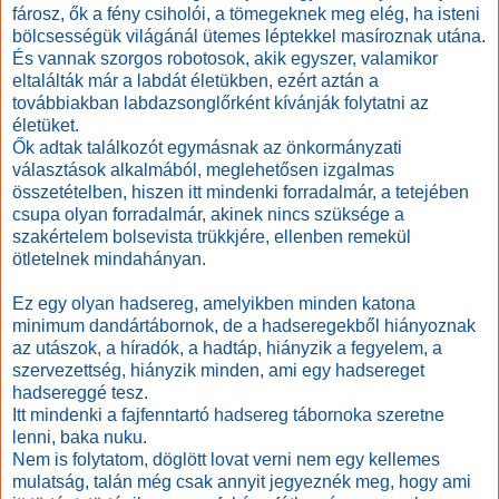
fárosz, ők a fény csiholói, a tömegeknek meg elég, ha isteni
bölcsességük világánál ütemes léptekkel masíroznak utána.
És vannak szorgos robotosok, akik egyszer, valamikor
eltalálták már a labdát életükben, ezért aztán a
továbbiakban labdazsonglőrként kívánják folytatni az
életüket.
Ők adtak találkozót egymásnak az önkormányzati
választások alkalmából, meglehetősen izgalmas
összetételben, hiszen itt mindenki forradalmár, a tetejében
csupa olyan forradalmár, akinek nincs szüksége a
szakértelem bolsevista trükkjére, ellenben remekül
ötletelnek mindahányan.
Ez egy olyan hadsereg, amelyikben minden katona
minimum dandártábornok, de a hadseregekből hiányoznak
az utászok, a híradók, a hadtáp, hiányzik a fegyelem, a
szervezettség, hiányzik minden, ami egy hadsereget
hadsereggé tesz.
Itt mindenki a fajfenntartó hadsereg tábornoka szeretne
lenni, baka nuku.
Nem is folytatom, döglött lovat verni nem egy kellemes
mulatság, talán még csak annyit jegyeznék meg, hogy ami