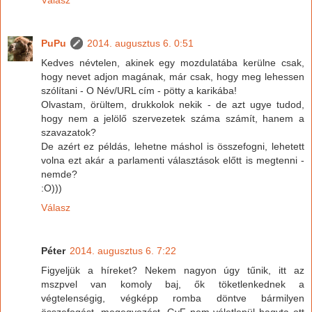
PuPu
2014. augusztus 6. 0:51
Kedves névtelen, akinek egy mozdulatába kerülne csak,
hogy nevet adjon magának, már csak, hogy meg lehessen
szólítani - O Név/URL cím - pötty a karikába!
Olvastam, örültem, drukkolok nekik - de azt ugye tudod,
hogy nem a jelölő szervezetek száma számít, hanem a
szavazatok?
De azért ez példás, lehetne máshol is összefogni, lehetett
volna ezt akár a parlamenti választások előtt is megtenni -
nemde?
:O)))
Válasz
Péter
2014. augusztus 6. 7:22
Figyeljük a híreket? Nekem nagyon úgy tűnik, itt az
mszpvel van komoly baj, ők töketlenkednek a
végtelenségig, végképp romba döntve bármilyen
összefogást, megegyezést. GyF nem véletlenül hagyta ott