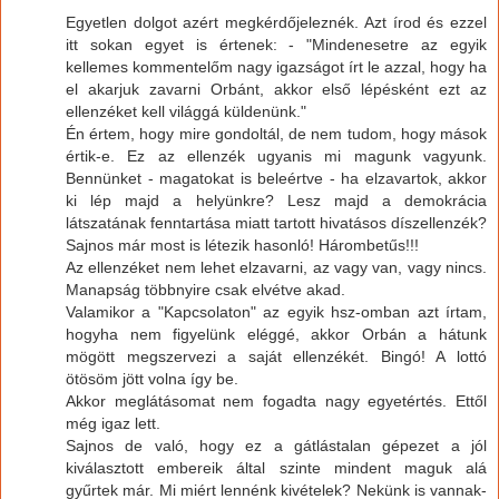
Egyetlen dolgot azért megkérdőjeleznék. Azt írod és ezzel
itt sokan egyet is értenek: - "Mindenesetre az egyik
kellemes kommentelőm nagy igazságot írt le azzal, hogy ha
el akarjuk zavarni Orbánt, akkor első lépésként ezt az
ellenzéket kell világgá küldenünk."
Én értem, hogy mire gondoltál, de nem tudom, hogy mások
értik-e. Ez az ellenzék ugyanis mi magunk vagyunk.
Bennünket - magatokat is beleértve - ha elzavartok, akkor
ki lép majd a helyünkre? Lesz majd a demokrácia
látszatának fenntartása miatt tartott hivatásos díszellenzék?
Sajnos már most is létezik hasonló! Hárombetűs!!!
Az ellenzéket nem lehet elzavarni, az vagy van, vagy nincs.
Manapság többnyire csak elvétve akad.
Valamikor a "Kapcsolaton" az egyik hsz-omban azt írtam,
hogyha nem figyelünk eléggé, akkor Orbán a hátunk
mögött megszervezi a saját ellenzékét. Bingó! A lottó
ötösöm jött volna így be.
Akkor meglátásomat nem fogadta nagy egyetértés. Ettől
még igaz lett.
Sajnos de való, hogy ez a gátlástalan gépezet a jól
kiválasztott embereik által szinte mindent maguk alá
gyűrtek már. Mi miért lennénk kivételek? Nekünk is vannak-