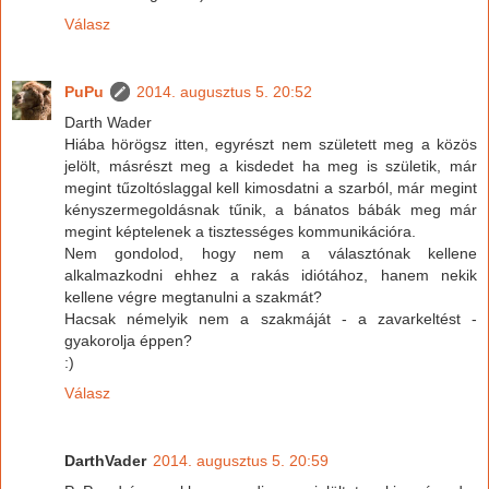
Válasz
PuPu
2014. augusztus 5. 20:52
Darth Wader
Hiába hörögsz itten, egyrészt nem született meg a közös
jelölt, másrészt meg a kisdedet ha meg is születik, már
megint tűzoltóslaggal kell kimosdatni a szarból, már megint
kényszermegoldásnak tűnik, a bánatos bábák meg már
megint képtelenek a tisztességes kommunikációra.
Nem gondolod, hogy nem a választónak kellene
alkalmazkodni ehhez a rakás idiótához, hanem nekik
kellene végre megtanulni a szakmát?
Hacsak némelyik nem a szakmáját - a zavarkeltést -
gyakorolja éppen?
:)
Válasz
DarthVader
2014. augusztus 5. 20:59