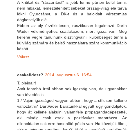
A kritikát és "rászorítást" is jobb lenne párton belül tenni,
nem hibákat, lemeztelenített sebeket ország-világ elé tárva
lökni Gyurcsányt, a DK-t és a baloldalt vérszomjas
dögkeselyűk elé.
Ebben az oly érzékletesen, rusztikusan fogalmazó Darth
Wader véleményéhez csatlakozom, mert igaza van. Meg
kellene végre tanulnunk disztingválni, különbséget tenni a
külvilág számára és belső használatra szánt kommunikáció
között.
Válasz
csakafidesz?
2014. augusztus 6. 16:54
T. pleinair!
Amit fentebb írtál abban sok igazság van, de ugyanakkor
van tévedés is.
1./ Vajon igazságod vagyon abban, hogy a stíluson kellene
változtatni? DartVader barátunkkal együtt úgy gondoljátok,
hogy át kellene alakulni valamiféle propagandagépezetté,
aki mindig csak csak a pozitívukat mantrázza. Az
ellenoldalon sok erre hasonlító példa van. Ha követjük őket,
akkor minden rendben lesz? Ettől a meglévő problémák