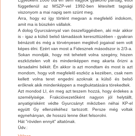
függetlenül az MSZP-vel 1992-ben létesített tagsági
viszonyom a mai napig sem szünt meg.
Arra, hogy ez így történt megvan a megfelelő indokom,
amit ma is büszkén vállalok.
A dolog Gyurcsánnyal van összefüggésben, aki már akkor
is - igaz a külső belső támadások kereszttüzében - gyakran
bénázott és még a törvényesen meglévő jogaival sem volt
képes élni. Ezért van most a Fidesznek másodszor is 2/3-a.
Sokan mondják, hogy mit tehetett volna szegény, hiszen
eszköztelen volt és mindenképpen meg akarta őrizni a
társadalmi békét. Én akkor is azt mondtam és most is azt
mondom, hogy volt megfelelő eszköz a kezében, csak nem
kellett volna teret engedni azoknak a külső és belső
erőknek akik mindenképpen a megbuktatására törekedtek.
Azt mondod LI, én meg azt teszem hozzá, hogy érdekes a
személyisége. Frakcióvezetőként nagyon jól helytállt,
anyatigrisként védte Gyurcsányt miközben néhai KP-el
együtt Gy ellenzékéhez tartozott. Persze még voltak
egynehányan, de hosszú lenne őket felsorolni.
Hát "röviden ennyit" altatónak.
Üdv.:
Válasz