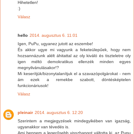
Hihetetlen!
:)
Válasz
hello
2014. augusztus 6. 11:01
Igen, PuPu, ugyanez jutott az eszembe!
És akkor ugye mi vagyunk a feketeülepűek, hogy nem
hozsannázunk alélt áhitattal az oly kiváló és tiszteletre oly
igen méltó demokratikus ellenzék minden egyes
megnyilvánulásakor!?
Mi keserítjük/bizonytalanítjuk el a szavazópolgárokat - nem
ám ezek a remekbe szabott, döntésképtelen
funkcionáriusok!
Válasz
pleinair
2014. augusztus 6. 12:20
Szerintem a megjegyzések mindegyikében van igazság,
ugyanakkor van tévedés is.
Ami bennem a legerősebb visszhangot váltotta ki, az Pupu