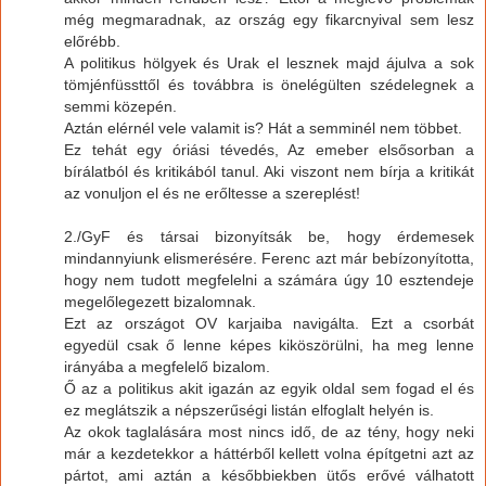
még megmaradnak, az ország egy fikarcnyival sem lesz
előrébb.
A politikus hölgyek és Urak el lesznek majd ájulva a sok
tömjénfüssttől és továbbra is önelégülten szédelegnek a
semmi közepén.
Aztán elérnél vele valamit is? Hát a semminél nem többet.
Ez tehát egy óriási tévedés, Az emeber elsősorban a
bírálatból és kritikából tanul. Aki viszont nem bírja a kritikát
az vonuljon el és ne erőltesse a szereplést!
2./GyF és társai bizonyítsák be, hogy érdemesek
mindannyiunk elismerésére. Ferenc azt már bebízonyította,
hogy nem tudott megfelelni a számára úgy 10 esztendeje
megelőlegezett bizalomnak.
Ezt az országot OV karjaiba navigálta. Ezt a csorbát
egyedül csak ő lenne képes kiköszörülni, ha meg lenne
irányába a megfelelő bizalom.
Ő az a politikus akit igazán az egyik oldal sem fogad el és
ez meglátszik a népszerűségi listán elfoglalt helyén is.
Az okok taglalására most nincs idő, de az tény, hogy neki
már a kezdetekkor a háttérből kellett volna építgetni azt az
pártot, ami aztán a későbbiekben ütős erővé válhatott