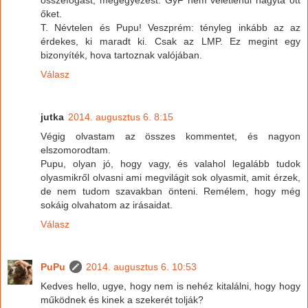
őket.
T. Névtelen és Pupu! Veszprém: tényleg inkább az az
érdekes, ki maradt ki. Csak az LMP. Ez megint egy
bizonyíték, hova tartoznak valójában.
Válasz
jutka
2014. augusztus 6. 8:15
Végig olvastam az összes kommentet, és nagyon
elszomorodtam.
Pupu, olyan jó, hogy vagy, és valahol legalább tudok
olyasmikről olvasni ami megvilágit sok olyasmit, amit érzek,
de nem tudom szavakban önteni. Remélem, hogy még
sokáig olvahatom az irásaidat.
Válasz
PuPu
2014. augusztus 6. 10:53
Kedves hello, ugye, hogy nem is nehéz kitalálni, hogy hogy
működnek és kinek a szekerét tolják?