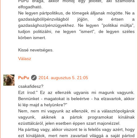
PuPu drága, akkor mondj egy jelöltet, aki számodra
elfogadható.
Ne legyen pártpolitikus, de tömegek álljanak mögötte. Ne a
gazdaságból/pénzvilágból jöjjön, de értsen a
gazdasághoz/pénzügyekhez. Ne legyen "politikai múltja",
tudjon politizálni, ne legyen "ismert", de legyen széles
körben ismert.
Kissé nevetséges.
Válasz
PuPu
2014. augusztus 5. 21:05
csakafidesz?
Ezt írod:" Ez az ellenzék ugyanis mi magunk vagyunk.
Bennünket - magatokat is beleértve - ha elzavartok, akkor
ki lép majd a helyünkre?"
Nem, nem mi vagyunk az ellenzék, mi a választópolgárok
vagyunk, akiknek a pártok programokat kínálnak
ezüsttálcáról, jelen esetben éppen szart majonézzel.
Ha párttag vagy, akkor viszont te is felelős vagy azért, hogy
ezt kínáljátok, mert nem zavartad világgá a saját pártod