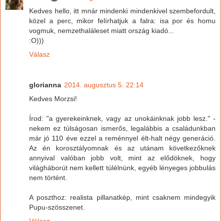
Kedves hello, itt mnár mindenki mindenkivel szembefordult,
közel a perc, mikor felírhatjuk a falra: isa por és homu
vogmuk, nemzethaláleset miatt ország kiadó...
:O)))
Válasz
glorianna
2014. augusztus 5. 22:14
Kedves Morzsi!
Írod: "a gyerekeinknek, vagy az unokáinknak jobb lesz." -
nekem ez túlságosan ismerős, legalábbis a családunkban
már jó 110 éve ezzel a reménnyel élt-halt négy generáció.
Az én korosztályomnak és az utánam következőknek
annyival valóban jobb volt, mint az elődöknek, hogy
világháborút nem kellett túlélnünk, egyéb lényeges jobbulás
nem történt.
A poszthoz: realista pillanatkép, mint csaknem mindegyik
Pupu-szösszenet.
Válasz