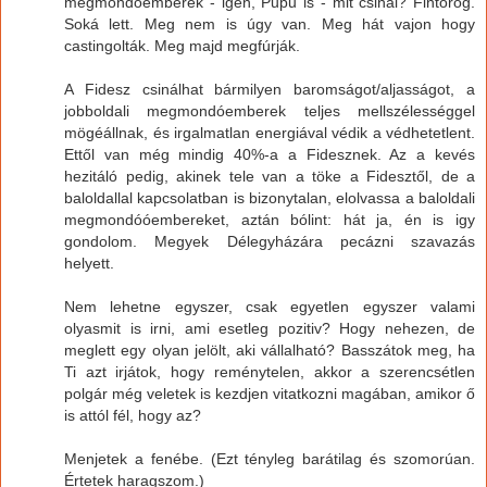
megmondóemberek - igen, Pupu is - mit csinál? Fintorog.
Soká lett. Meg nem is úgy van. Meg hát vajon hogy
castingolták. Meg majd megfúrják.
A Fidesz csinálhat bármilyen baromságot/aljasságot, a
jobboldali megmondóemberek teljes mellszélességgel
mögéállnak, és irgalmatlan energiával védik a védhetetlent.
Ettől van még mindig 40%-a a Fidesznek. Az a kevés
hezitáló pedig, akinek tele van a töke a Fidesztől, de a
baloldallal kapcsolatban is bizonytalan, elolvassa a baloldali
megmondóóembereket, aztán bólint: hát ja, én is igy
gondolom. Megyek Délegyházára pecázni szavazás
helyett.
Nem lehetne egyszer, csak egyetlen egyszer valami
olyasmit is irni, ami esetleg pozitiv? Hogy nehezen, de
meglett egy olyan jelölt, aki vállalható? Basszátok meg, ha
Ti azt irjátok, hogy reménytelen, akkor a szerencsétlen
polgár még veletek is kezdjen vitatkozni magában, amikor ő
is attól fél, hogy az?
Menjetek a fenébe. (Ezt tényleg barátilag és szomorúan.
Értetek haragszom.)