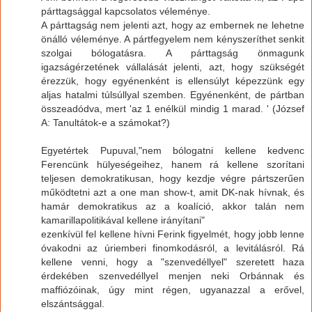
párttagsággal kapcsolatos véleménye.
A párttagság nem jelenti azt, hogy az embernek ne lehetne
önálló véleménye. A pártfegyelem nem kényszeríthet senkit
szolgai bólogatásra. A párttagság önmagunk
igazságérzetének vállalását jelenti, azt, hogy szükségét
érezzük, hogy egyénenként is ellensúlyt képezzünk egy
aljas hatalmi túlsúllyal szemben. Egyénenként, de pártban
összeadódva, mert 'az 1 enélkül mindig 1 marad. ' (József
A: Tanultátok-e a számokat?)
Egyetértek Pupuval,"nem bólogatni kellene kedvenc
Ferencünk hülyeségeihez, hanem rá kellene szorítani
teljesen demokratikusan, hogy kezdje végre pártszerűen
működtetni azt a one man show-t, amit DK-nak hívnak, és
hamár demokratikus az a koalíció, akkor talán nem
kamarillapolitikával kellene irányítani"
ezenkívül fel kellene hívni Ferink figyelmét, hogy jobb lenne
óvakodni az úriemberi finomkodásról, a levitálásról. Rá
kellene venni, hogy a "szenvedéllyel" szeretett haza
érdekében szenvedéllyel menjen neki Orbánnak és
maffiózóinak, úgy mint régen, ugyanazzal a erővel,
elszántsággal.