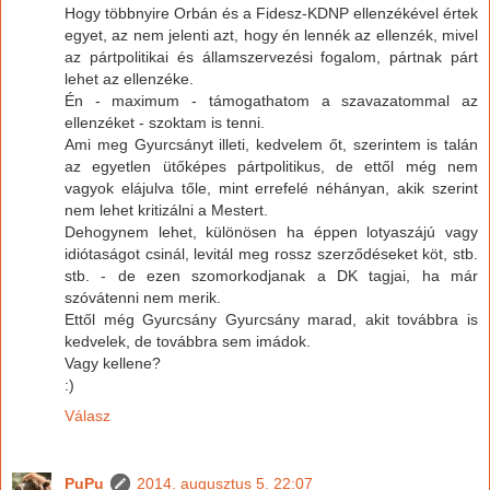
Hogy többnyire Orbán és a Fidesz-KDNP ellenzékével értek
egyet, az nem jelenti azt, hogy én lennék az ellenzék, mivel
az pártpolitikai és államszervezési fogalom, pártnak párt
lehet az ellenzéke.
Én - maximum - támogathatom a szavazatommal az
ellenzéket - szoktam is tenni.
Ami meg Gyurcsányt illeti, kedvelem őt, szerintem is talán
az egyetlen ütőképes pártpolitikus, de ettől még nem
vagyok elájulva tőle, mint errefelé néhányan, akik szerint
nem lehet kritizálni a Mestert.
Dehogynem lehet, különösen ha éppen lotyaszájú vagy
idiótaságot csinál, levitál meg rossz szerződéseket köt, stb.
stb. - de ezen szomorkodjanak a DK tagjai, ha már
szóvátenni nem merik.
Ettől még Gyurcsány Gyurcsány marad, akit továbbra is
kedvelek, de továbbra sem imádok.
Vagy kellene?
:)
Válasz
PuPu
2014. augusztus 5. 22:07