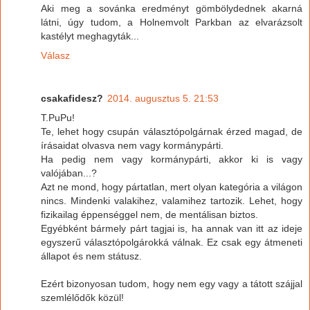
Aki meg a sovánka eredményt gömbölydednek akarná
látni, úgy tudom, a Holnemvolt Parkban az elvarázsolt
kastélyt meghagyták...
Válasz
csakafidesz?
2014. augusztus 5. 21:53
T.PuPu!
Te, lehet hogy csupán választópolgárnak érzed magad, de
írásaidat olvasva nem vagy kormánypárti.
Ha pedig nem vagy kormánypárti, akkor ki is vagy
valójában...?
Azt ne mond, hogy pártatlan, mert olyan kategória a világon
nincs. Mindenki valakihez, valamihez tartozik. Lehet, hogy
fizikailag éppenséggel nem, de mentálisan biztos.
Egyébként bármely párt tagjai is, ha annak van itt az ideje
egyszerű választópolgárokká válnak. Ez csak egy átmeneti
állapot és nem státusz.
Ezért bizonyosan tudom, hogy nem egy vagy a tátott szájjal
szemlélődők közül!