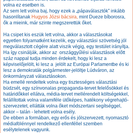
volna ez esetben is.
Az sem lett volna baj, hogy ezek a „pápaválasztók” inkább
hasonlítanak
Hugyos Józsi bácsira,
mint Dueze bíborosra,
ők a mieink, már szinte megszerettük őket.
Ha csipet kis eszük lett volna, akkor a választásokat
egyetlen folyamatként kezelik, egy választási szövetség jól
megválasztott cégére alatt viszik végig, egy testület irányítja.
Ha így csinálják, akkor az országgyűlési választások előtt
száz nappal tudja minden érdekelt, hogy ki lesz a
képviselőjelölt, ki lesz a jelölt az Európai Parlamentbe és ki
lesz a demokraták polgármester-jelöltje Lúdváron, az
önkormányzati választásokon.
Ha emellé rendeltek volna egy tisztességes választási
büdzsét, egy színvonalas propaganda-tervet felelősökkel és
határidőkkel ellátva, média-tervet mellérendelt költségekkel,
felállítottak volna valamiféle ütőképes, hatékony végrehajtó-
szervezetet, ellátták volna őket módszertani segítséggel,
akkor – talán - lehetett volna esély.
De ebben a formában, egy erős és jólszervezett, nyomasztó
médiafölénnyel rendelkező ellenféllel szemben
esélytelenek vagyunk.