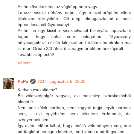
Aztán következetes az végképp nem vagy.
Lapozz vissza néhány napot, úgy a szoborépítés elleni
tiltakozás környékére. Ott még felmagasztaltad a most
éppen lesajnált Gyurcsányt.
Aztán, ha egy kicsit is visszaolvasol bizonyára tapasztalni
fogod, hogy soha sem bólogattam "Gyurcsány
hülyeségeihez" sőt én kifejezetten bíráltam és bírálom ma
is, mert Orbán 2/3-ához ő is nagymértékben hozzájárult.
További szép estét!
Válasz
PuPu
2014. augusztus 5. 22:05
Kedves csakafidesz?
Én választópolgár vagyok, aki mellesleg szórakozásból
blogot ír.
Nem politizálok pártban, nem vagyok tagja egyik pártnak
sem, - ezt egyébként nem tekintem érdemnek, de
szégyennek sem.
Így aztán előfordulhat, hogy önálló véleményem van, ami
párttagként nemigen lehetne, mert kötne a pártfegyelem.