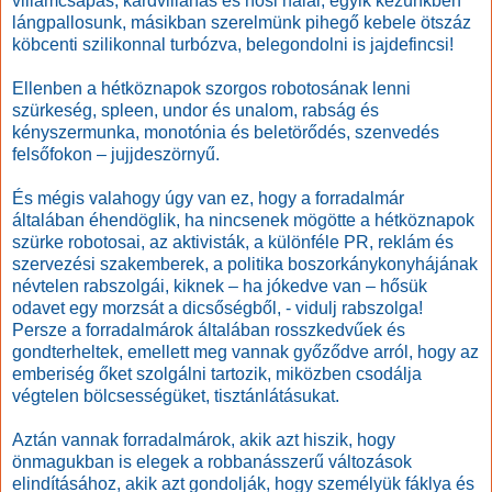
villámcsapás, kardvillanás és hősi halál, egyik kezünkben
lángpallosunk, másikban szerelmünk pihegő kebele ötszáz
köbcenti szilikonnal turbózva, belegondolni is jajdefincsi!
Ellenben a hétköznapok szorgos robotosának lenni
szürkeség, spleen, undor és unalom, rabság és
kényszermunka, monotónia és beletörődés, szenvedés
felsőfokon – jujjdeszörnyű.
És mégis valahogy úgy van ez, hogy a forradalmár
általában éhendöglik, ha nincsenek mögötte a hétköznapok
szürke robotosai, az aktivisták, a különféle PR, reklám és
szervezési szakemberek, a politika boszorkánykonyhájának
névtelen rabszolgái, kiknek – ha jókedve van – hősük
odavet egy morzsát a dicsőségből, - vidulj rabszolga!
Persze a forradalmárok általában rosszkedvűek és
gondterheltek, emellett meg vannak győződve arról, hogy az
emberiség őket szolgálni tartozik, miközben csodálja
végtelen bölcsességüket, tisztánlátásukat.
Aztán vannak forradalmárok, akik azt hiszik, hogy
önmagukban is elegek a robbanásszerű változások
elindításához, akik azt gondolják, hogy személyük fáklya és