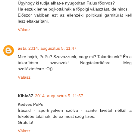
Úgyhogy ki tudja alhat-e nyugodtan Falus főorvos?
Ha eszük lenne bojkottálnák a főpolgi választást, de nincs.
Először valóban ezt az ellenzéki politikusi garnitúrát kell
lesz eltakarítani.
Válasz
asta
2014. augusztus 5. 11:47
Mire hajrá, PuPu? Szavazzunk, vagy mi? Takarítsunk? Én a
takarításra szavazok! Nagytakarításra. Meg
szellőztetésre.:O))
Válasz
Kibic37
2014. augusztus 5. 11:57
Kedves PuPu!
Írásaid - sportnyelven szólva - szinte kivétel nélkül a
feketébe találnak, de ez most szög tizes.
Gratula!
Válasz