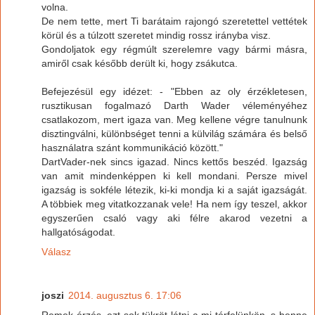
volna.
De nem tette, mert Ti barátaim rajongó szeretettel vettétek
körül és a túlzott szeretet mindig rossz irányba visz.
Gondoljatok egy régmúlt szerelemre vagy bármi másra,
amiről csak később derült ki, hogy zsákutca.
Befejezésül egy idézet: - "Ebben az oly érzékletesen,
rusztikusan fogalmazó Darth Wader véleményéhez
csatlakozom, mert igaza van. Meg kellene végre tanulnunk
disztingválni, különbséget tenni a külvilág számára és belső
használatra szánt kommunikáció között."
DartVader-nek sincs igazad. Nincs kettős beszéd. Igazság
van amit mindenképpen ki kell mondani. Persze mivel
igazság is sokféle létezik, ki-ki mondja ki a saját igazságát.
A többiek meg vitatkozzanak vele! Ha nem így teszel, akkor
egyszerűen csaló vagy aki félre akarod vezetni a
hallgatóságodat.
Válasz
joszi
2014. augusztus 6. 17:06
Remek érzés, ezt sok tükröt látni a mi térfelünkön, s benne