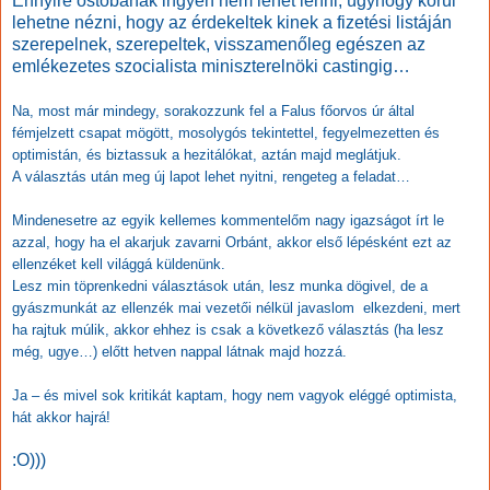
Ennyire ostobának ingyen nem lehet lenni, úgyhogy körül
lehetne nézni, hogy az érdekeltek kinek a fizetési listáján
szerepelnek, szerepeltek, visszamenőleg egészen az
emlékezetes szocialista miniszterelnöki castingig…
Na, most már mindegy, sorakozzunk fel a Falus főorvos úr által
fémjelzett csapat mögött, mosolygós tekintettel, fegyelmezetten és
optimistán, és biztassuk a hezitálókat, aztán majd meglátjuk.
A választás után meg új lapot lehet nyitni, rengeteg a feladat…
Mindenesetre az egyik kellemes kommentelőm nagy igazságot írt le
azzal, hogy ha el akarjuk zavarni Orbánt, akkor első lépésként ezt az
ellenzéket kell világgá küldenünk.
Lesz min töprenkedni választások után, lesz munka dögivel, de a
gyászmunkát az ellenzék mai vezetői nélkül javaslom elkezdeni, mert
ha rajtuk múlik, akkor ehhez is csak a következő választás (ha lesz
még, ugye…) előtt hetven nappal látnak majd hozzá.
Ja – és mivel sok kritikát kaptam, hogy nem vagyok eléggé optimista,
hát akkor hajrá!
:O)))