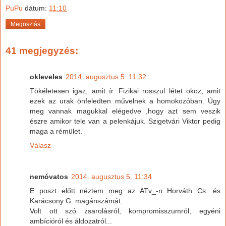
PuPu
dátum:
11:10
Megosztás
41 megjegyzés:
okleveles
2014. augusztus 5. 11:32
Tökéletesen igaz, amit ír. Fizikai rosszul létet okoz, amit
ezek az urak önfeledten művelnek a homokozóban. Úgy
meg vannak magukkal elégedve ,hogy azt sem veszik
észre amikor tele van a pelenkájuk. Szigetvári Viktor pedig
maga a rémület.
Válasz
nemóvatos
2014. augusztus 5. 11:34
E poszt előtt néztem meg az ATv_-n Horváth Cs. és
Karácsony G. magánszámát.
Volt ott szó zsarolásról, kompromisszumról, egyéni
ambícióról és áldozatról...