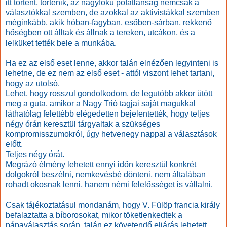
itt történt, történik, az nagyfokú pofátlanság nemcsak a
választókkal szemben, de azokkal az aktivistákkal szemben
méginkább, akik hóban-fagyban, esőben-sárban, rekkenő
hőségben ott álltak és állnak a tereken, utcákon, és a
lelküket tették bele a munkába.
Ha ez az első eset lenne, akkor talán elnézően legyinteni is
lehetne, de ez nem az első eset - attól viszont lehet tartani,
hogy az utolsó.
Lehet, hogy rosszul gondolkodom, de legutóbb akkor ütött
meg a guta, amikor a Nagy Trió tagjai saját magukkal
láthatólag felettébb elégedetten bejelentették, hogy teljes
négy órán keresztül tárgyaltak a szükséges
kompromisszumokról, úgy hetvenegy nappal a választások
előtt.
Teljes négy órát.
Megrázó élmény lehetett ennyi időn keresztül konkrét
dolgokról beszélni, nemkevésbé dönteni, nem általában
rohadt okosnak lenni, hanem némi felelősséget is vállalni.
Csak tájékoztatásul mondanám, hogy V. Fülöp francia király
befalaztatta a bíborosokat, mikor töketlenkedtek a
pápaválasztás során, talán ez követendő eljárás lehetett