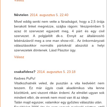
Névtelen
2014. augusztus 5. 22:40
Mivel eddig senki nem vette a fáradságot, hogy a 2,5 órája
berakott linket megnézze, szájba rágom: Veszprémben 5
azaz öt szervezet egyezett meg, 4 párt és egy civil
szervezet. A polgijelölt dk-s. Ennyit az általánosító
lebénázásról meg a one man show-ról... Az önkormányzati
választásokkor normális pártoknál abszolút a helyi
szervezetek döntenek. Lásd Pásztor ügy.
Válasz
csakafidesz?
2014. augusztus 5. 23:18
Kedves PuPu!
Vitatkozhatnék veled, de pusztán a vita kedvéért nem
teszem. Ez már úgyis csak akadémikus vita lenne
közöttünk, ami viszont ritkán érdemi. Az elmélet ugyan sok
mindent elbír, de ennek nem most van itt az ideje.
Talán majd egyszer, valamikor egy győztes választás után.
Egyébként 2006 óta én sem vagyok gyakorló párttag, ettől