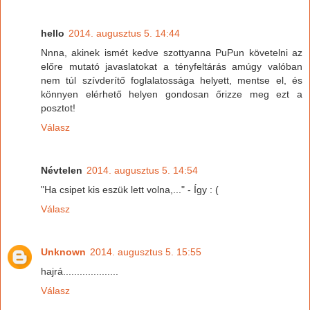
hello
2014. augusztus 5. 14:44
Nnna, akinek ismét kedve szottyanna PuPun követelni az
előre mutató javaslatokat a tényfeltárás amúgy valóban
nem túl szívderítő foglalatossága helyett, mentse el, és
könnyen elérhető helyen gondosan őrizze meg ezt a
posztot!
Válasz
Névtelen
2014. augusztus 5. 14:54
"Ha csipet kis eszük lett volna,..." - Így : (
Válasz
Unknown
2014. augusztus 5. 15:55
hajrá....................
Válasz