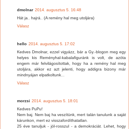
dmolnar
2014. augusztus 5. 16:48
Hát ja.. hajrá.. (A remény hal meg utoljára)
Válasz
hello
2014. augusztus 5. 17:02
Kedves Dmolnar, ezzel vigyázz, bár a Gy.-blogon meg egy
helyes kis Reményhal-kabalafiguránk is volt, de azóta
engem már felvilágosítottak, hogy ha a remény hal meg
utoljára, akkor ez azt jelenti, hogy addigra bizony már
mindnyájan elpatkoltunk...
Válasz
morzsi
2014. augusztus 5. 18:01
Kedves PuPu!
Nem baj. Nem baj ha veszítünk, mert talán tanulunk a saját
kárunkon, mert ez visszafordíthatatlan.
25 éve tanuljuk - jól-rosszul - a demokráciát. Lehet, hogy