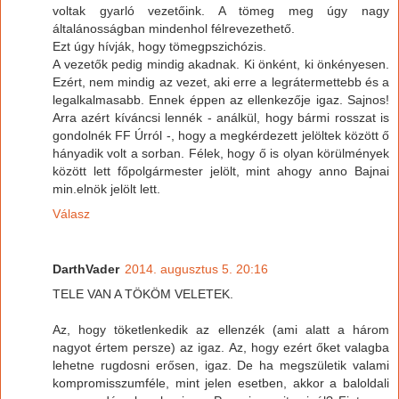
voltak gyarló vezetőink. A tömeg meg úgy nagy
általánosságban mindenhol félrevezethető.
Ezt úgy hívják, hogy tömegpszichózis.
A vezetők pedig mindig akadnak. Ki önként, ki önkényesen.
Ezért, nem mindig az vezet, aki erre a legrátermettebb és a
legalkalmasabb. Ennek éppen az ellenkezője igaz. Sajnos!
Arra azért kíváncsi lennék - análkül, hogy bármi rosszat is
gondolnék FF Úrról -, hogy a megkérdezett jelöltek között ő
hányadik volt a sorban. Félek, hogy ő is olyan körülmények
között lett főpolgármester jelölt, mint ahogy anno Bajnai
min.elnök jelölt lett.
Válasz
DarthVader
2014. augusztus 5. 20:16
TELE VAN A TÖKÖM VELETEK.
Az, hogy töketlenkedik az ellenzék (ami alatt a három
nagyot értem persze) az igaz. Az, hogy ezért őket valagba
lehetne rugdosni erősen, igaz. De ha megszületik valami
kompromisszumféle, mint jelen esetben, akkor a baloldali