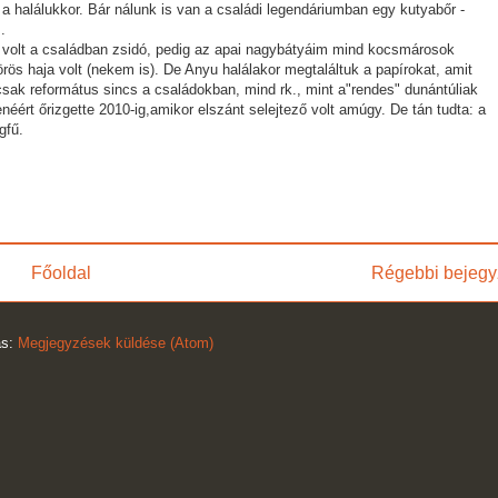
 a halálukkor. Bár nálunk is van a családi legendáriumban egy kutyabőr -
.
olt a családban zsidó, pedig az apai nagybátyáim mind kocsmárosok
s haja volt (nekem is). De Anyu halálakor megtaláltuk a papírokat, amit
ak református sincs a családokban, mind rk., mint a"rendes" dunántúliak
néért őrizgette 2010-ig,amikor elszánt selejtező volt amúgy. De tán tudta: a
gfű.
Főoldal
Régebbi bejegy
ás:
Megjegyzések küldése (Atom)