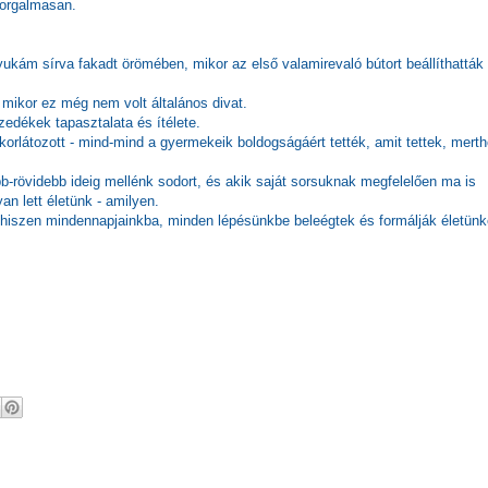
zorgalmasan.
ukám sírva fakadt örömében, mikor az első valamirevaló bútort beállíthatták
 mikor ez még nem volt általános divat.
edékek tapasztalata és ítélete.
 korlátozott - mind-mind a gyermekeik boldogságáért tették, amit tettek, mert
-rövidebb ideig mellénk sodort, és akik saját sorsuknak megfelelően ma is
an lett életünk - amilyen.
 hiszen mindennapjainkba, minden lépésünkbe beleégtek és formálják életünk