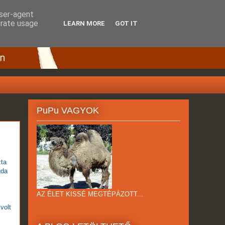
user-agent
erate usage
LEARN MORE
GOT IT
PuPu VAGYOK
zta
gda
AZ ÉLET KISSÉ MEGTÉPÁZOTT...
volt