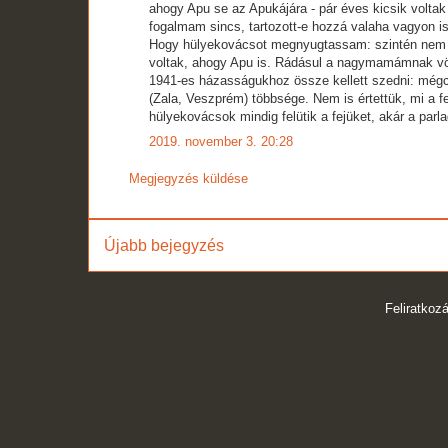
ahogy Apu se az Apukájára - pár éves kicsik voltak
fogalmam sincs, tartozott-e hozzá valaha vagyon is
Hogy hülyekovácsot megnyugtassam: szintén nem v
voltak, ahogy Apu is. Rádásul a nagymamámnak vörö
1941-es házasságukhoz össze kellett szedni: mégcs
(Zala, Veszprém) többsége. Nem is értettük, mi a fe
hülyekovácsok mindig felütik a fejüket, akár a parla
2019. november 3. 20:28
Megjegyzés küldése
Újabb bejegyzés
Feliratkoz