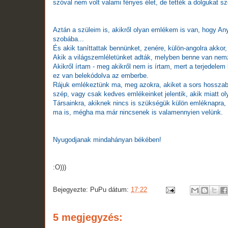
szóval nem volt valami fényes élet, de tették a dolgukat s
Aztán a szüleim is, akikről olyan emlékem is van, hogy Any
szobába...
És akik taníttattak bennünket, zenére, külön-angolra akkor,
Akik a világszemléletünket adták, melyben benne van nemz
Akikről írtam - meg akikről nem is írtam, mert a terjedelem
ez van belekódolva az emberbe.
Rájuk emlékeztünk ma, meg azokra, akiket a sors hosszabb
szép, vagy csak kedves emlékeinket jelentik, akik miatt oly
Társainkra, akiknek nincs is szükségük külön emléknapra,
ma is, mégha ma már nincsenek is valamennyien velünk.
Nyugodjanak mindahányan békében!
:O)))
Bejegyezte:
PuPu
dátum:
17:22
5 megjegyzés: