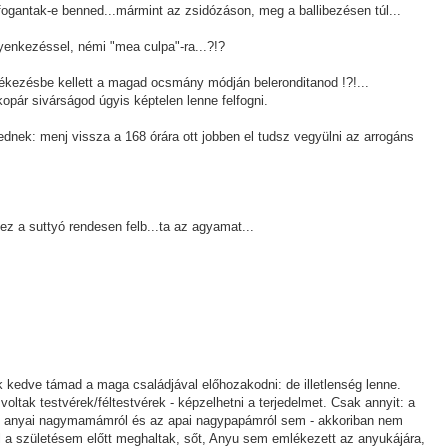
 fogantak-e benned...mármint az zsidózáson, meg a ballibezésen túl...
yenkezéssel, némi "mea culpa"-ra...?!?
kezésbe kellett a magad ocsmány módján beleronditanod !?!...
pár sivárságod úgyis képtelen lenne felfogni.
mednek: menj vissza a 168 órára ott jobben el tudsz vegyülni az arrogáns
 ez a suttyó rendesen felb...ta az agyamat...
kedve támad a maga családjával előhozakodni: de illetlenség lenne.
tak testvérek/féltestvérek - képzelhetni a terjedelmet. Csak annyit: a
az anyai nagymamámról és az apai nagypapámról sem - akkoriban nem
 a születésem előtt meghaltak, sőt, Anyu sem emlékezett az anyukájára,