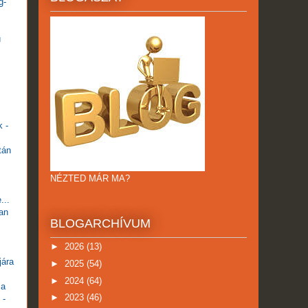
g-
ú
k -
tán
NÉZTED MÁR MA?
...
an
BLOGARCHÍVUM
►
2026
(13)
jára
►
2025
(54)
►
2024
(64)
 a
►
2023
(46)
 -