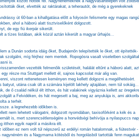
mények között nőttek fel. Nagynénéméknek a Nagyvásártelepen volt zöldsé
ították őket, elvették az raktárakat, a teherautót, de még a gyerekeknek
ndrássy út 60-ban a kihallgatása előtt a folyosón felismerte egy magas rang
kben, ahol a háború alatt tisztviselőként dolgozott.
yt, de egy fiú ikerpár sikerült.
t a tízes listában, akik közül aztán kikerült a magyar űrhajós...
 a Dunán sodorta idáig őket, Budajenőn telepítették le őket, ott építették-
tak szolgálni, míg férjhez nem mentek. Ropogósra vasalt viseletben szolgálta
asni is.
visszamenően vezették felmenőik születését, halálát eltűnt a háború alatt, az
 egy része ma Stuttgart mellett él, sajnos kapcsolat már alig van.
enni, viszont rettenetesen keményen meg kellett dolgozni a megélhetésért.
tyut, utána csak ült a számára kijelölt lakhely ajtajában, nem túl sokáig...
 de ő család nélkül élt itthon, és hát valakinek vigyáznia kellett az öregekre
olgált a Felvidéken, és hát megesett a baj, meg az anyukája is, ami akkorib
lta a terhét.
ssze. a legnehezebb időkben is.
llett nem lehetett válogatni, dolgozott nyomdában, taxisofőrként a kék és a
internált is, mert szerencsétlenségére a honvédségi behívója a nyilaspuccs nap
eg itthon egyik napról a másikra élt.
z időben ez nem volt túl népszerű az erdélyi román hatalomnak, a fiútestvér -
és nagynéném és a Nagymama kötésből és horgolásból tartották fenn magukat