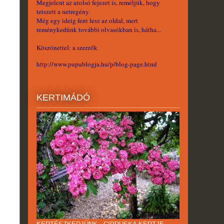
Megjelent az utolsó fejezet is, reméljük, hogy
tetszett a netregény.
Még egy ideig fent lesz az oldal, mert
reménykedünk további olvasókban is, hátha...
Köszönettel: a szerzők
http://www.pupublogja.hu/p/blog-page.html
KERTIMÁDÓ