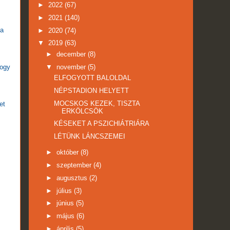
►
2022
(67)
►
2021
(140)
 a
►
2020
(74)
▼
2019
(63)
►
december
(8)
hogy
▼
november
(5)
ELFOGYOTT BALOLDAL
NÉPSTADION HELYETT
MOCSKOS KEZEK, TISZTA
et
ERKÖLCSÖK
KÉSEKET A PSZICHIÁTRIÁRA
LÉTÜNK LÁNCSZEMEI
►
október
(8)
►
szeptember
(4)
►
augusztus
(2)
►
július
(3)
►
június
(5)
►
május
(6)
►
április
(5)