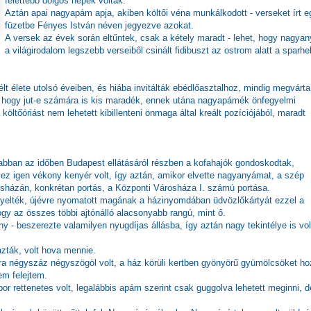
felettébb dolgos népek voltak.
Aztán apai nagyapám apja, akiben költői véna munkálkodott - verseket írt e
füzetbe Fényes István néven jegyezve azokat.
A versek az évek során eltűntek, csak a kétely maradt - lehet, hogy nagya
a világirodalom legszebb verseiből csinált fidibuszt az ostrom alatt a sparhel
t élete utolsó éveiben, és hiába invitálták ebédlőasztalhoz, mindig megvárta
, hogy jut-e számára is kis maradék, ennek utána nagyapámék önfegyelmi
öltőóriást nem lehetett kibillenteni önmaga által kreált pozíciójából, maradt
 abban az időben Budapest ellátásáról részben a kofahajók gondoskodtak,
ez igen vékony kenyér volt, így aztán, amikor elvette nagyanyámat, a szép
rosházán, konkrétan portás, a Központi Városháza I. számú portása.
nyelték, újévre nyomatott magának a házinyomdában üdvözlőkártyát ezzel a
gy az összes többi ajtónálló alacsonyabb rangú, mint ő.
y - beszerezte valamilyen nyugdíjas állásba, így aztán nagy tekintélye is vol
azták, volt hova mennie.
a négyszáz négyszögöl volt, a ház körüli kertben gyönyörű gyümölcsöket ho
em felejtem.
a bor rettenetes volt, legalábbis apám szerint csak guggolva lehetett meginni, d