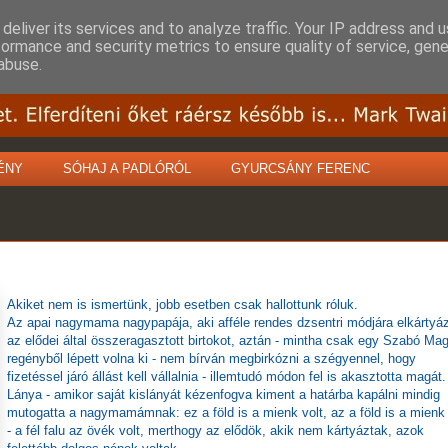
deliver its services and to analyze traffic. Your IP address and 
formance and security metrics to ensure quality of service, gen
abuse.
ÉNY
SÓHAJ A PADLÓRÓL
GYURCSÁNY FERENC
Akiket nem is ismertünk, jobb esetben csak hallottunk róluk.
Az apai nagymama nagypapája, aki afféle rendes dzsentri módjára elkártyá
az elődei által összeragasztott birtokot, aztán - mintha csak egy Szabó Ma
regényből lépett volna ki - nem bírván megbirkózni a szégyennel, hogy
fizetéssel járó állást kell vállalnia - illemtudó módon fel is akasztotta magát.
Lánya - amikor saját kislányát kézenfogva kiment a határba kapálni mindig
mutogatta a nagymamámnak: ez a föld is a mienk volt, az a föld is a mienk 
- a fél falu az övék volt, merthogy az elődök, akik nem kártyáztak, azok