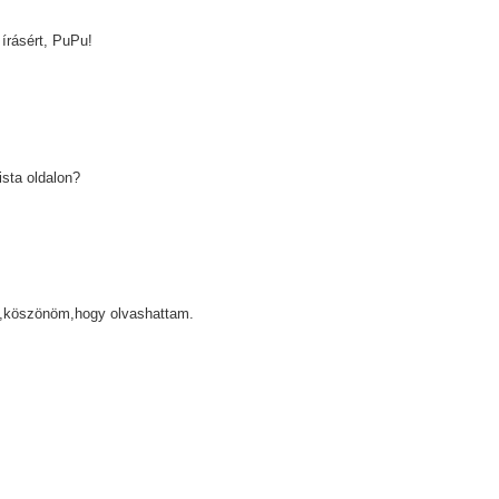
írásért, PuPu!
ista oldalon?
,köszönöm,hogy olvashattam.