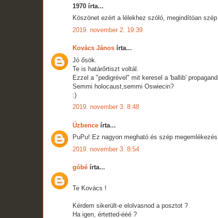
1970 írta...
Köszönet ezért a lélekhez szóló, megindítóan szép 
2019. november 2. 19:39
Kovács János
írta...
Jó ősök.
Te is határőrtiszt voltál.
Ezzel a "pedigrével" mit keresel a 'ballib' propagand
Semmi holocaust,semmi Oswiecin?
:)
2019. november 3. 8:48
Úzbence
írta...
PuPu! Ez nagyon megható és szép megemlékezés
2019. november 3. 8:54
góbé
írta...
Te Kovács !
Kérdem sikerült-e elolvasnod a posztot ?
Ha igen, értetted-ééé ?