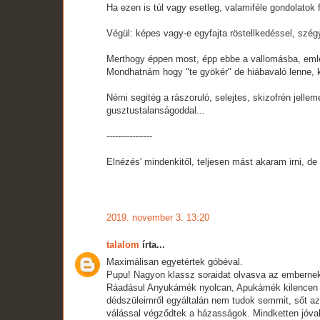
Ha ezen is túl vagy esetleg, valamiféle gondolatok
Végül: képes vagy-e egyfajta röstellkedéssel, szég
Merthogy éppen most, épp ebbe a vallomásba, emlé
Mondhatnám hogy "te gyökér" de hiábavaló lenne, ko
Némi segitég a rászoruló, selejtes, skizofrén jelle
gusztustalanságoddal...
----------------
Elnézés' mindenkitől, teljesen mást akaram irni, de
2019. november 3. 13:20
talalom
írta...
Maximálisan egyetértek góbéval.
Pupu! Nagyon klassz soraidat olvasva az embernek 
Ráadásul Anyukámék nyolcan, Apukámék kilencen vol
dédszüleimről egyáltalán nem tudok semmit, sőt 
válással végződtek a házasságok. Mindketten jóval