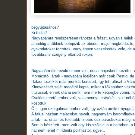
begyújtásához?
Ki tudja?
Nagyapámra rendszeresen ráhozta a frászt, ugyanis náluk él
ameddig a többiek befejezik az ebédet, majd megkérdezte
gyakorlatokat tartottak, vagy éppen veszekedtek vele, de a k
továbbra is szegény eltartott rokon.
Nagyapám életrevaló ember volt, dunai hajósként kezdte -
Mohácstól jártak - nagyapám idejében már csak Pestig, de 
Halasi Esztikét más munkát keresett, így lett altiszt a Vá
Kinevezését saját magától kapta, mikor a főkapuhoz vezé
titulussal, ennek utána senki nem merte kétségbe vonni, ho
Családszerető ember volt, valamennyi testvérét - volt néhán
közöttük.
Ő is igen szorgalmas ember volt, így aztán amikor nyugdíj
A falusi házban malacokat nevelt, nagyanyám baromfiudvar
a fák - az óriási és felettébb ízletes őszibarackokat máig n
Bort is készített, mert volt egy kis szőleje is a határban, 
hát nem lehet mindenki polihisztor, ugye...