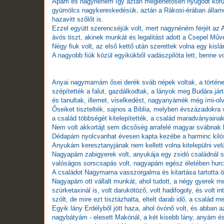
Apám és nagynéném így aztán meglehetősen nyugodt körül
gyümölcs nagykereskedésük, aztán a Rákosi-érában államos
hazavitt szőlőt is.
Ezzel együtt szerencséjük volt, mert nagynéném férjét az A
ávós tiszt, akinek munkát és legalitást adott a Csepel Műve
Négy fiuk volt, az első kettő után szerettek volna egy kislán
A nagyobb fiúk közül egyikükből vadászpilóta lett, benne vol
Anyai nagymamám ősei derék sváb népek voltak, a történelem
szépítették a falut, gazdálkodtak, a lányok meg Budára jár
és tanultak, illemet, viselkedést, nagyanyámék még írni-olv
Őseiket tisztelték, sajnos a Biblia, melyben évszázadokra 
a család többségét kitelepítették, a család maradványainak
Nem volt akkortájt sem dicsőség arrafelé magyar svábnak l
Dédapám nyolcvanhat évesen kapta kezébe a harminc kilós ba
Anyukám keresztanyjának nem kellett volna kitelepülni velük,
Nagyapám zabigyerek volt, anyukája egy zsidó családnál sz
valóságos sorscsapás volt, nagyapám egész életében hurco
A családot Nagymama vasszorgalma és kitartása tartotta ö
Nagyapám ott vállalt munkát, ahol tudott, a négy gyerek me
szürketaxinál is, volt darukötöző, volt hadifogoly, és volt 
szólt, de mire ezt tisztázhatta, eltelt darab idő, a család m
Egyik lány Erdélyből jött haza, ahol óvónő volt, és abban a
nagybátyám - elesett Makónál, a két kisebb lány, anyám 