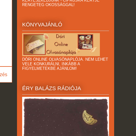
KERTÉSZKEDJÜNK - CIPRUSKA KERTJE
RENGETEG OKOSSÁGGAL!
KÖNYVAJÁNLÓ
DÓRI ONLINE OLVASÓNAPLÓJA. NEM LEHET
VELE KONKURÁLNI, INKÁBB A
FIGYELMETEKBE AJÁNLOM!
zés
ÉRY BALÁZS RÁDIÓJA