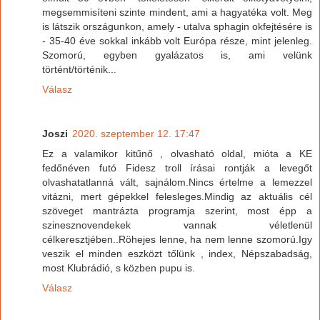
megsemmisíteni szinte mindent, ami a hagyatéka volt. Meg
is látszik országunkon, amely - utalva sphagin okfejtésére is
- 35-40 éve sokkal inkább volt Európa része, mint jelenleg.
Szomorú, egyben gyalázatos is, ami velünk
történt/történik...
Válasz
Joszi
2020. szeptember 12. 17:47
Ez a valamikor kitűnő , olvasható oldal, mióta a KE
fedőnéven futó Fidesz troll írásai rontják a levegőt
olvashatatlanná vált, sajnálom.Nincs értelme a lemezzel
vitázni, mert gépekkel felesleges.Mindig az aktuális cél
szöveget mantrázta programja szerint, most épp a
szinesznovendekek vannak véletlenül
célkeresztjében..Röhejes lenne, ha nem lenne szomorú.Igy
veszik el minden eszközt tőlünk , index, Népszabadság,
most Klubrádió, s közben pupu is.
Válasz