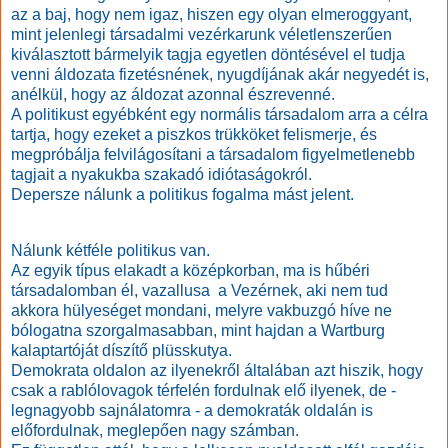
az a baj, hogy nem igaz, hiszen egy olyan elmeroggyant,
mint jelenlegi társadalmi vezérkarunk véletlenszerűen
kiválasztott bármelyik tagja egyetlen döntésével el tudja
venni áldozata fizetésnének, nyugdíjának akár negyedét is,
anélkül, hogy az áldozat azonnal észrevenné.
A politikust egyébként egy normális társadalom arra a célra
tartja, hogy ezeket a piszkos trükköket felismerje, és
megpróbálja felvilágosítani a társadalom figyelmetlenebb
tagjait a nyakukba szakadó idiótaságokról.
Depersze nálunk a politikus fogalma mást jelent.
Nálunk kétféle politikus van.
Az egyik típus elakadt a középkorban, ma is hűbéri
társadalomban él, vazallusa a Vezérnek, aki nem tud
akkora hülyeséget mondani, melyre vakbuzgó híve ne
bólogatna szorgalmasabban, mint hajdan a Wartburg
kalaptartóját díszítő plüsskutya.
Demokrata oldalon az ilyenekről általában azt hiszik, hogy
csak a rablólovagok térfelén fordulnak elő ilyenek, de -
legnagyobb sajnálatomra - a demokraták oldalán is
előfordulnak, meglepően nagy számban.