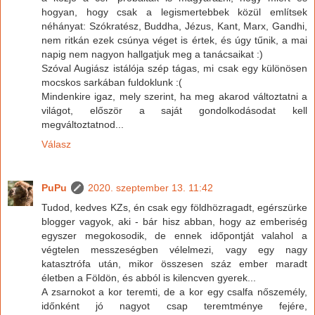
hogyan, hogy csak a legismertebbek közül említsek
néhányat: Szókratész, Buddha, Jézus, Kant, Marx, Gandhi,
nem ritkán ezek csúnya véget is értek, és úgy tűnik, a mai
napig nem nagyon hallgatjuk meg a tanácsaikat :)
Szóval Augiász istálója szép tágas, mi csak egy különösen
mocskos sarkában fuldoklunk :(
Mindenkire igaz, mely szerint, ha meg akarod változtatni a
világot, először a saját gondolkodásodat kell
megváltoztatnod...
Válasz
PuPu
2020. szeptember 13. 11:42
Tudod, kedves KZs, én csak egy földhözragadt, egérszürke
blogger vagyok, aki - bár hisz abban, hogy az emberiség
egyszer megokosodik, de ennek időpontját valahol a
végtelen messzeségben vélelmezi, vagy egy nagy
katasztrófa után, mikor összesen száz ember maradt
életben a Földön, és abból is kilencven gyerek...
A zsarnokot a kor teremti, de a kor egy csalfa nőszemély,
időnként jó nagyot csap teremtménye fejére,