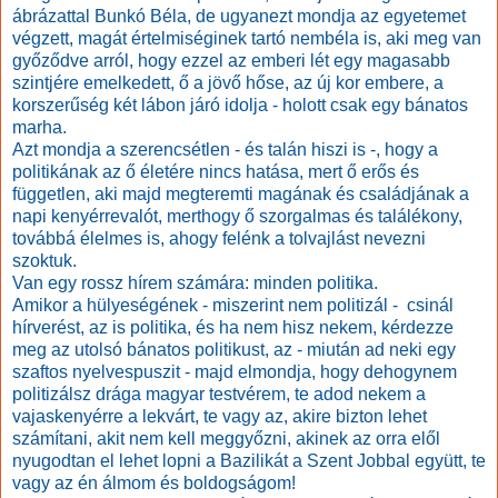
ábrázattal Bunkó Béla
, de ugyanezt mondja az egyetemet
végzett, magát értelmiséginek tartó nembéla is, aki meg van
győződve arról, hogy ezzel az emberi lét egy magasabb
szintjére emelkedett, ő a jövő hőse, az új kor embere, a
korszerűség két lábon járó idolja - holott csak egy bánatos
marha.
Azt mondja a szerencsétlen - és talán hiszi is -, hogy a
politikának az ő életére nincs hatása, mert ő erős és
független, aki majd megteremti magának és családjának a
napi kenyérrevalót, merthogy ő szorgalmas és találékony,
továbbá élelmes is, ahogy felénk a tolvajlást nevezni
szoktuk.
Van egy rossz hírem számára: minden politika.
Amikor a hülyeségének - miszerint nem politizál - csinál
hírverést, az is politika, és ha nem hisz nekem, kérdezze
meg az utolsó bánatos politikust, az - miután ad neki egy
szaftos nyelvespuszit - majd elmondja, hogy dehogynem
politizálsz drága magyar testvérem, te adod nekem a
vajaskenyérre a lekvárt, te vagy az, akire bizton lehet
számítani, akit nem kell meggyőzni, akinek az orra elől
nyugodtan el lehet lopni a Bazilikát a Szent Jobbal együtt, te
vagy az én álmom és boldogságom!