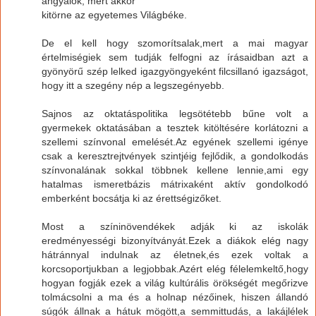
angyalok, mert akkor
kitörne az egyetemes Világbéke.
De el kell hogy szomorítsalak,mert a mai magyar
értelmiségiek sem tudják felfogni az írásaidban azt a
gyönyörű szép lelked igazgyöngyeként filcsillanó igazságot,
hogy itt a szegény nép a legszegényebb.
Sajnos az oktatáspolitika legsötétebb bűne volt a
gyermekek oktatásában a tesztek kitöltésére korlátozni a
szellemi színvonal emelését.Az egyének szellemi igénye
csak a keresztrejtvények szintjéig fejlődik, a gondolkodás
színvonalának sokkal többnek kellene lennie,ami egy
hatalmas ismeretbázis mátrixaként aktív gondolkodó
emberként bocsátja ki az érettségizőket.
Most a színinövendékek adják ki az iskolák
eredményességi bizonyítványát.Ezek a diákok elég nagy
hátránnyal indulnak az életnek,és ezek voltak a
korcsoportjukban a legjobbak.Azért elég félelemkeltő,hogy
hogyan fogják ezek a világ kultúrális örökségét megőrizve
tolmácsolni a ma és a holnap nézőinek, hiszen állandó
súgók állnak a hátuk mögött,a semmittudás, a lakájlélek