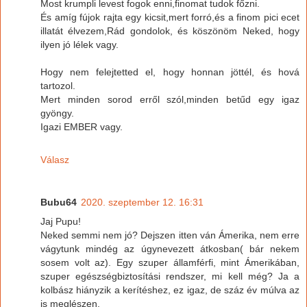
Most krumpli levest fogok enni,finomat tudok főzni.
És amíg fújok rajta egy kicsit,mert forró,és a finom pici ecet
illatát élvezem,Rád gondolok, és köszönöm Neked, hogy
ilyen jó lélek vagy.
Hogy nem felejtetted el, hogy honnan jöttél, és hová
tartozol.
Mert minden sorod erről szól,minden betűd egy igaz
gyöngy.
Igazi EMBER vagy.
Válasz
Bubu64
2020. szeptember 12. 16:31
Jaj Pupu!
Neked semmi nem jó? Dejszen itten ván Ámerika, nem erre
vágytunk mindég az úgynevezett átkosban( bár nekem
sosem volt az). Egy szuper államférfi, mint Ámerikában,
szuper egészségbiztosítási rendszer, mi kell még? Ja a
kolbász hiányzik a kerítéshez, ez igaz, de száz év múlva az
is meglészen.