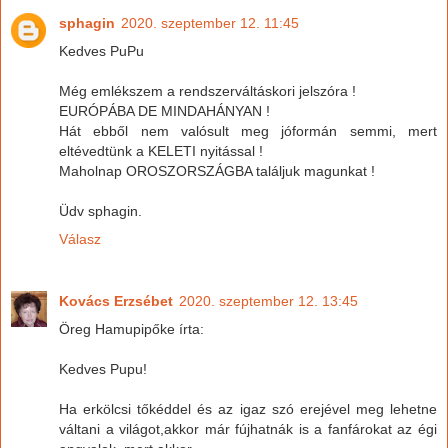
sphagin
2020. szeptember 12. 11:45
Kedves PuPu
Még emlékszem a rendszerváltáskori jelszóra !
EURÓPÁBA DE MINDAHÁNYAN !
Hát ebből nem valósult meg jóformán semmi, mert
eltévedtünk a KELETI nyitással !
Maholnap OROSZORSZÁGBA találjuk magunkat !
Üdv sphagin.
Válasz
Kovács Erzsébet
2020. szeptember 12. 13:45
Öreg Hamupipőke írta:
Kedves Pupu!
Ha erkölcsi tőkéddel és az igaz szó erejével meg lehetne
váltani a világot,akkor már fújhatnák is a fanfárokat az égi