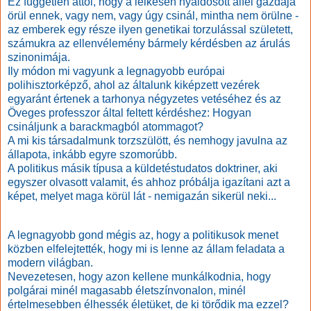
Ez független attól, hogy a lelkesen nyaldosott alfél gazdája
örül ennek, vagy nem, vagy úgy csinál, mintha nem örülne -
az emberek egy része ilyen genetikai torzulással született,
számukra az ellenvélemény bármely kérdésben az árulás
szinonimája.
Ily módon mi vagyunk a legnagyobb európai
polihisztorképző, ahol az általunk kiképzett vezérek
egyaránt értenek a tarhonya négyzetes vetéséhez és az
Öveges professzor által feltett kérdéshez: Hogyan
csináljunk a barackmagból atommagot?
A mi kis társadalmunk torzszülött, és nemhogy javulna az
állapota, inkább egyre szomorúbb.
A politikus másik típusa a küldetéstudatos doktriner, aki
egyszer olvasott valamit, és ahhoz próbálja igazítani azt a
képet, melyet maga körül lát - nemigazán sikerül neki...
A legnagyobb gond mégis az, hogy a politikusok menet
közben elfelejtették, hogy mi is lenne az állam feladata a
modern világban.
Nevezetesen, hogy azon kellene munkálkodnia, hogy
polgárai minél magasabb életszínvonalon, minél
értelmesebben élhessék életüket, de ki törődik ma ezzel?