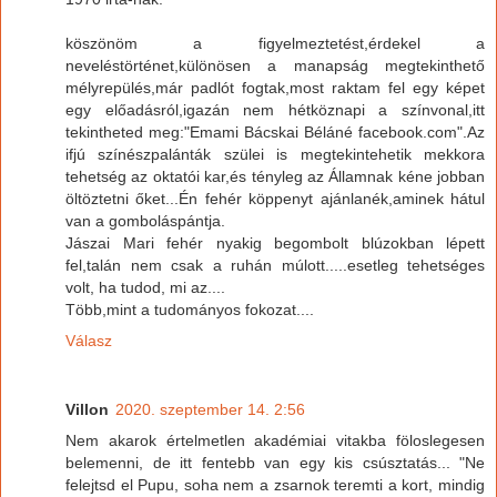
köszönöm a figyelmeztetést,érdekel a
neveléstörténet,különösen a manapság megtekinthető
mélyrepülés,már padlót fogtak,most raktam fel egy képet
egy előadásról,igazán nem hétköznapi a színvonal,itt
tekintheted meg:"Emami Bácskai Béláné facebook.com".Az
ifjú színészpalánták szülei is megtekintehetik mekkora
tehetség az oktatói kar,és tényleg az Államnak kéne jobban
öltöztetni őket...Én fehér köppenyt ajánlanék,aminek hátul
van a gomboláspántja.
Jászai Mari fehér nyakig begombolt blúzokban lépett
fel,talán nem csak a ruhán múlott.....esetleg tehetséges
volt, ha tudod, mi az....
Több,mint a tudományos fokozat....
Válasz
Villon
2020. szeptember 14. 2:56
Nem akarok értelmetlen akadémiai vitakba föloslegesen
belemenni, de itt fentebb van egy kis csúsztatás... "Ne
felejtsd el Pupu, soha nem a zsarnok teremti a kort, mindig