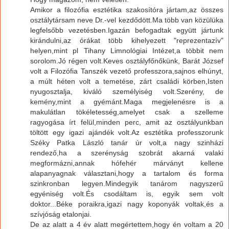
Amikor a filozófia esztétika szakosítóra jártam,az összes
osztálytársam neve Dr.-vel kezdődött.Ma több van közülüka
legfelsőbb vezetésben.Igazán befogadtak együtt jártunk
kirándulni,az órákat több kihelyezett "reprezentazív"
helyen,mint pl Tihany Limnológiai Intézet,a többit nem
sorolom.Jó régen volt.Keves osztályfőnőkünk, Barát József
volt a Filozófia Tanszék vezető professzora,sajnos elhúnyt,
a múlt héten volt a temetése, zárt családi körben,Isten
nyugosztalja, kiváló személyiség volt.Szerény, de
kemény,mint a gyémánt.Maga megjelenésre is a
makulátlan tökéletesség,amelyet csak a szelleme
ragyogása írt felül,minden perc, amit az osztályunkban
töltött egy igazi ajándék volt.Az esztétika professzorunk
Széky Patka László tanár úr volt,a nagy szinházi
rendező,ha a szerényság szobrát akarná valaki
megformázni,annak hófehér márványt kellene
alapanyagnak választani,hogy a tartalom és forma
szinkronban legyen.Mindegyik tanárom nagyszerű
egyéniség volt.És csodáltam is, egyik sem volt
doktor...Béke poraikra,igazi nagy koponyák voltak,és a
szívjóság etalonjai.
De az alatt a 4 év alatt megértettem,hogy én voltam a 20