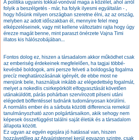
A politika ugyanis tokkal-vonóval maga a közélet, ahol arról
folyik a beszélgetés - már, ha folyik ilyesmi egyáltalán - ,
hogy hősünk milyen országban szeretne élni, az az ország,
melyben az adott időszakban él, mennyire felel meg
elképzeléseinek, vagy mit kellene változtatni rajta hogy úgy
érezze magát benne, mint paraszt önérzete Vajna Timi
illatos kis hálószobájában...
Fontos dolog ez, hiszen a társadalom akkor működhet csak
az emberiség érdekeinek megfelelően, ha tagjai többé-
kevésbé boldogok, ami persze felveti a boldogság fogalma
precíz meghatározásának igényét, de ebbe most ne
menjünk bele, használjuk inkább az elégedettség fogalmát,
melyet a nokedlis csirkepörkölt elfogyasztását követően
utánaküldött, párás pohárban szervírozott pilseni utáni
elégedett böffentéssel tudnánk tudományosan körülírni.
A normális ember és a sárbuta közötti differencia remekül
tanulmányozható azon polgártársaikon, akik sehogy nem
képesek összefüggést találni saját életük és a társadalom
állapota között.
Ez ugyan az egyén egojára jó hatással van, hiszen
hozzávetőleg az Atyaúristennel kerül egyazon szintre, csak