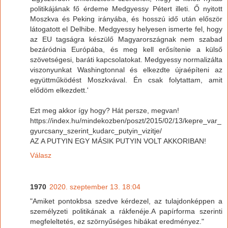
politikájának fő érdeme Medgyessy Pétert illeti. Ő nyitott
Moszkva és Peking irányába, és hosszú idő után először
látogatott el Delhibe. Medgyessy helyesen ismerte fel, hogy
az EU tagságra készülő Magyarországnak nem szabad
bezáródnia Európába, és meg kell erősítenie a külső
szövetségesi, baráti kapcsolatokat. Medgyessy normalizálta
viszonyunkat Washingtonnal és elkezdte újraépíteni az
együttműködést Moszkvával. Én csak folytattam, amit
elődöm elkezdett.'
Ezt meg akkor így hogy? Hát persze, megvan!
https://index.hu/mindekozben/poszt/2015/02/13/kepre_var_
gyurcsany_szerint_kudarc_putyin_vizitje/
AZ A PUTYIN EGY MÁSIK PUTYIN VOLT AKKORIBAN!
Válasz
1970
2020. szeptember 13. 18:04
"Amiket pontokbsa szedve kérdezel, az tulajdonképpen a
személyzeti politikának a rákfenéje.A papírforma szerinti
megfeleltetés, ez szörnyűséges hibákat eredményez."