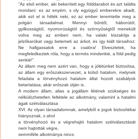
“Az első ember, aki bekerített egy földdarabot és azt találta
mondani: ez az enyém, s oly együgyű emberekre akadt,
akik ezt el is hitték neki, ez az ember teremtette meg a
polgári társadalmat. Mennyi bűntől, háborútól,
gyilkosságtól, nyomorúságtól és szörnyűségtől menekült
volna meg az emberi nem, ha valaki kiszakítja a
jelzőkarókat vagy betemeti az árkot, és így kiált társaihoz:
Ne hallgassatok erre a csalóra! Elvesztetek, ha
megfeledkeztek róla, hogy a termés mindenkié, a föld pedig
senkié!”
Az állam meg nem azért van, hogy a jólétünket biztosítsa,
az állam egy erőszakszervezet, a külső hatalom, melynek
feladata a törvényhozó hatalom által hozott szabályok
betartatása, akár erőszak útján is..
A modern állam, alias a jogállam létének szükséges és
nélkülözhetetlen feltétele az alkotmány, valamint a hatalmi
ágak szétválasztása
XVI. Az olyan társadalomnak, amelyből e jogok biztosítékai
hiányoznak, s ahol
a törvényhozó és a végrehajtó hatalom szétválasztását
nem hajtották végre,
semmiféle alkotmánya nincs.