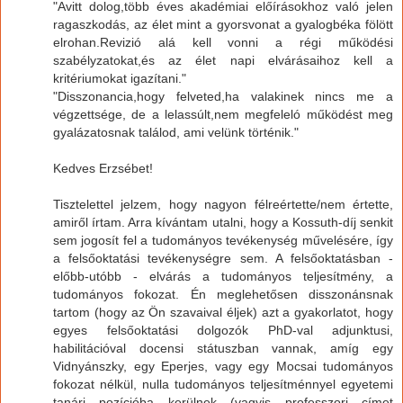
"Avitt dolog,több éves akadémiai előírásokhoz való jelen
ragaszkodás, az élet mint a gyorsvonat a gyalogbéka fölött
elrohan.Revizió alá kell vonni a régi működési
szabélyzatokat,és az élet napi elvárásaihoz kell a
kritériumokat igazítani."
"Disszonancia,hogy felveted,ha valakinek nincs me a
végzettsége, de a lelassúlt,nem megfeleló működést meg
gyalázatosnak találod, ami velünk történik."
Kedves Erzsébet!
Tisztelettel jelzem, hogy nagyon félreértette/nem értette,
amiről írtam. Arra kívántam utalni, hogy a Kossuth-díj senkit
sem jogosít fel a tudományos tevékenység művelésére, így
a felsőoktatási tevékenységre sem. A felsőoktatásban -
előbb-utóbb - elvárás a tudományos teljesítmény, a
tudományos fokozat. Én meglehetősen disszonánsnak
tartom (hogy az Ön szavaival éljek) azt a gyakorlatot, hogy
egyes felsőoktatási dolgozók PhD-val adjunktusi,
habilitációval docensi státuszban vannak, amíg egy
Vidnyánszky, egy Eperjes, vagy egy Mocsai tudományos
fokozat nélkül, nulla tudományos teljesítménnyel egyetemi
tanári pozícióba kerülnek (vagyis professzori címet