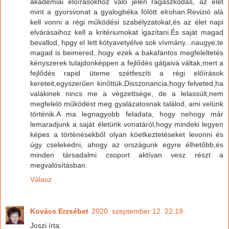
akadémiai előírásokhoz való jelen ragaszkodás, az élet
mint a gyorsvonat a gyalogbéka fölött elrohan.Revizió alá
kell vonni a régi működési szabélyzatokat,és az élet napi
elvárásaihoz kell a kritériumokat igazítani.És saját magad
bevallod, hpgy el lett kótyavetyélve sok vívmány...naugye,te
magad is beimered, hogy ezek a bakafántos megfeleltetés
kényszerek tulajdonképpen a fejlődés gátjaivá váltak,mert a
fejlődés rapid üteme szétfeszíti a régi előírások
kereteit,egyszerűen kinőttük,Disszonancia,hogy felveted,ha
valakinek nincs me a végzettsége, de a lelassúlt,nem
megfeleló működést meg gyalázatosnak találod, ami velünk
történik.A ma legnagyobb feladata, hogy nehogy már
lemaradjunk a saját életünk vonatáról,hogy mindeki legyen
képes a történésekből olyan köetkeztetéseket levonni és
úgy cselekedni, ahogy az országunk egyre élhetőbb,és
minden társadalmi csoport aktívan vesz részt a
megvalósításban.
Válasz
Kovács Erzsébet
2020. szeptember 12. 22:19
Joszi írta: