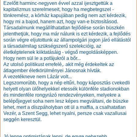
Ezelőtt harminc-negyven évvel azzal ijesztgettük a
kapitalizmus szerelmeseit, hogy ha megbetegszel -
tönkremész, a kórház kapujában pedig nem azt kérdezik,
hogy mi a bajod, hanem azt, hogy van-e biztosításod.
Társadalmunk megállíthatatlan fejlődése során büszkén
jelenthetjük, hogy ma már nálunk is ezt kérdezik, a fejlődés
során végre eljutottunk az állampolgári jogon járó ellátástól
a társadalmilag szükségszerű szelekcióig, az
életképtelenek kiiktatásáig - végső megoldásképpen.
Hogy nem sül le a pofájukról a bőr...
Az utolsó politikust errefelé,. akit még érdekeltek az
átlagember életkörülményei Jánosnak hívták.
A vezetékneve nem Lázár volt...
Legszomorúbb, hogy a nép eltűri, hogy káposztás cvekedli
helyett olyan ülőhelyekkel etessék különféle stadionokban
és mindenféle rongyrázó rendezvényeken, melyekre a
belépőjegyet soha nem lesz képes megváltani, de büszke
lehet, mert a díszpáholyban ott ül a maffia, a csalhatatlan
Vezér, a Szent Segg, lehet nyalni, persze csak vazallusai
seggén keresztül.
Jó lenne optimistának lenni, de egyre nehezebb.