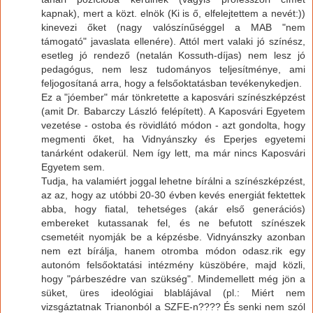
kapnak), mert a közt. elnök (Ki is ő, elfelejtettem a nevét:))
kinevezi őket (nagy valószínűséggel a MAB "nem
támogató" javaslata ellenére). Attól mert valaki jó színész,
esetleg jó rendező (netalán Kossuth-díjas) nem lesz jó
pedagógus, nem lesz tudományos teljesítménye, ami
feljogosítaná arra, hogy a felsőoktatásban tevékenykedjen.
Ez a "jóember" már tönkretette a kaposvári színészképzést
(amit Dr. Babarczy László felépített). A Kaposvári Egyetem
vezetése - ostoba és rövidlátó módon - azt gondolta, hogy
megmenti őket, ha Vidnyánszky és Eperjes egyetemi
tanárként odakerül. Nem így lett, ma már nincs Kaposvári
Egyetem sem.
Tudja, ha valamiért joggal lehetne bírálni a színészképzést,
az az, hogy az utóbbi 20-30 évben kevés energiát fektettek
abba, hogy fiatal, tehetséges (akár első generációs)
embereket kutassanak fel, és ne befutott színészek
csemetéit nyomják be a képzésbe. Vidnyánszky azonban
nem ezt bírálja, hanem otromba módon odasz.rik egy
autonóm felsőoktatási intézmény küszöbére, majd közli,
hogy "párbeszédre van szükség". Mindemellett még jön a
süket, üres ideológiai blablájával (pl.: Miért nem
vizsgáztatnak Trianonból a SZFE-n???? És senki nem szól