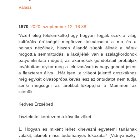
Válasz
1970
2020. szeptember 12. 16:38
"Azért elég félelemkeltő,hogy hogyan fogják ezek a világ
kultúrális örökségét megőrizve tolmácsolni a ma és a
holnap nézőinek, hiszen állandó súgók állnak a hátuk
mögött,a semmittudás, a lakájlélek van a szalagkordonok
patyomkinfala mőgőtt, az akarnokok gondolatait próbálják
továbbítani olykor még a felolvasásuk is nagy gondot jelent
a flaszteren állva....Hát igen...a világot jelentő deszkákhoz
még egykét olvasópróba kevés lesz,az öntudatot nem tudja
senki megsúgni az árokból..főképp,ha a Mammon az
istenük."
Kedves Erzsébet!
Tisztelettel kérdezem a következőket:
1. Hogyan és miként lehet kinevezni egyetemi tanárnak
valakit, akinek nincs tudományos fokozata? (Vidnyánszky,