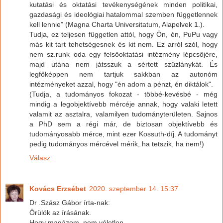
kutatási és oktatási tevékenységének minden politikai,
gazdasági és ideológiai hatalommal szemben függetlennek
kell lennie” (Magna Charta Universitatum, Alapelvek 1.).
Tudja, ez teljesen független attól, hogy Ön, én, PuPu vagy
más kit tart tehetségesnek és kit nem. Ez arról szól, hogy
nem sz.runk oda egy felsőoktatási intézmény lépcsőjére,
majd utána nem játsszuk a sértett szűzlánykát. És
legfőképpen nem tartjuk sakkban az autonóm
intézményeket azzal, hogy "én adom a pénzt, én diktálok".
(Tudja, a tudományos fokozat - többé-kevésbé - még
mindig a legobjektívebb mércéje annak, hogy valaki letett
valamit az asztalra, valamilyen tudományterületen. Sajnos
a PhD sem a régi már, de biztosan objektívebb és
tudományosabb mérce, mint ezer Kossuth-díj. A tudományt
pedig tudományos mércével mérik, ha tetszik, ha nem!)
Válasz
Kovács Erzsébet
2020. szeptember 14. 15:37
Dr .Szász Gábor írta-nak:
Örülök az írásának.
Hogy magázom, nem véletlen.