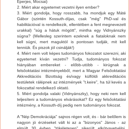
Eperjes, Mocsai)
2. Miért akar egyetemet vezetni ilyen ember?
3. Miért gondolja, hogy rosszabb, ha mondjuk egy Máté
Gábor (szintén Kossuth-díjas, csak "még" PhD-val és
habilitációval is rendelkezik, ellentétben a fent megnevezett
urakkal) "súg a hátuk mögött", mintha egy Vidnyánszky
súgna? (Mellesleg szerintem ezeknek a fiataloknak nem
kell súgni, mert maguktól is pontosan tudják, mit kell
tenniük. És piszok jól csinálják!)
4. Miért nem volt képes tudományos fokozatot szerezni, aki
egyetemet kíván vezetni? Tudja, tudományos fokozat
hiányában embereket - előbb-utóbb - kirúgnak a
felsőoktatási intézményekből, mert a Magyar Felsőoktatási
Akkreditációs Bizottság és/vagy külföldi akkreditációs
testületek rálépnek az intézmények "t.keire", ha túl kevés a
fokozattal rendelkező oktató.
5. Miért gondolja valaki (Vidnyánszky), hogy neki nem kell
teljesíteni a tudományos elvárásokat? Ez egy felsőoktatási
intézmény, a Kossuth-díj pedig nem tudományos fokozat.
A "Nép Demokráciája" sajnos régen volt, és - bár belőlem is
nagyon jó érzéseket vált ki az a "bizonyos" János - az
elmúlt 30 évben "tökéletesen" sikerült elkótyavetyélni,