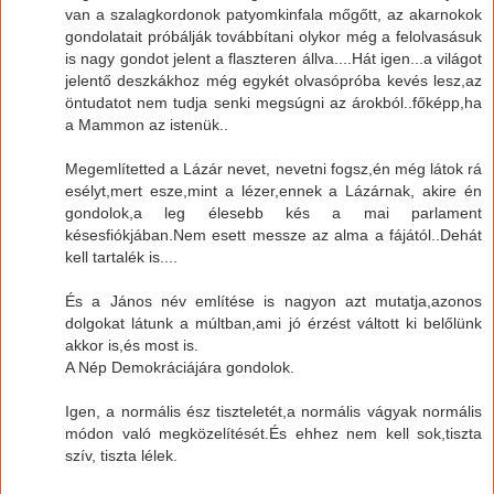
van a szalagkordonok patyomkinfala mőgőtt, az akarnokok
gondolatait próbálják továbbítani olykor még a felolvasásuk
is nagy gondot jelent a flaszteren állva....Hát igen...a világot
jelentő deszkákhoz még egykét olvasópróba kevés lesz,az
öntudatot nem tudja senki megsúgni az árokból..főképp,ha
a Mammon az istenük..
Megemlítetted a Lázár nevet, nevetni fogsz,én még látok rá
esélyt,mert esze,mint a lézer,ennek a Lázárnak, akire én
gondolok,a leg élesebb kés a mai parlament
késesfiókjában.Nem esett messze az alma a fájától..Dehát
kell tartalék is....
És a János név említése is nagyon azt mutatja,azonos
dolgokat látunk a múltban,ami jó érzést váltott ki belőlünk
akkor is,és most is.
A Nép Demokráciájára gondolok.
Igen, a normális ész tiszteletét,a normális vágyak normális
módon való megközelítését.És ehhez nem kell sok,tiszta
szív, tiszta lélek.