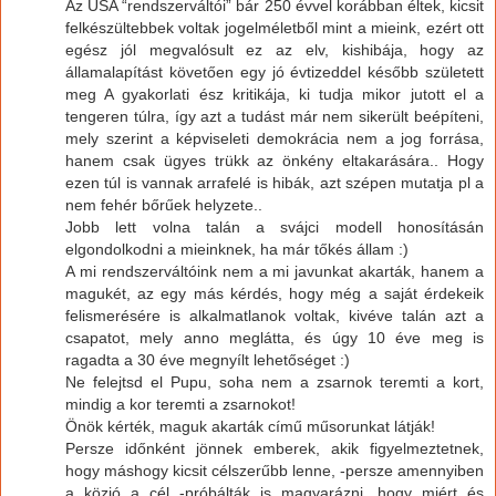
Az USA “rendszerváltói” bár 250 évvel korábban éltek, kicsit
felkészültebbek voltak jogelméletből mint a mieink, ezért ott
egész jól megvalósult ez az elv, kishibája, hogy az
államalapítást követően egy jó évtizeddel később született
meg A gyakorlati ész kritikája, ki tudja mikor jutott el a
tengeren túlra, így azt a tudást már nem sikerült beépíteni,
mely szerint a képviseleti demokrácia nem a jog forrása,
hanem csak ügyes trükk az önkény eltakarására.. Hogy
ezen túl is vannak arrafelé is hibák, azt szépen mutatja pl a
nem fehér bőrűek helyzete..
Jobb lett volna talán a svájci modell honosításán
elgondolkodni a mieinknek, ha már tőkés állam :)
A mi rendszerváltóink nem a mi javunkat akarták, hanem a
magukét, az egy más kérdés, hogy még a saját érdekeik
felismerésére is alkalmatlanok voltak, kivéve talán azt a
csapatot, mely anno meglátta, és úgy 10 éve meg is
ragadta a 30 éve megnyílt lehetőséget :)
Ne felejtsd el Pupu, soha nem a zsarnok teremti a kort,
mindig a kor teremti a zsarnokot!
Önök kérték, maguk akarták című műsorunkat látják!
Persze időnként jönnek emberek, akik figyelmeztetnek,
hogy máshogy kicsit célszerűbb lenne, -persze amennyiben
a közjó a cél -próbálták is magyarázni, hogy miért és