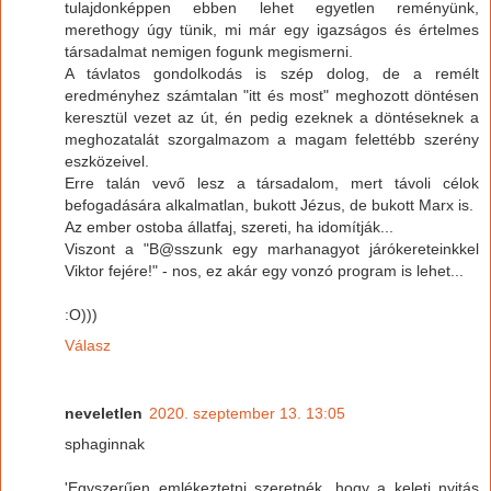
tulajdonképpen ebben lehet egyetlen reményünk,
merethogy úgy tünik, mi már egy igazságos és értelmes
társadalmat nemigen fogunk megismerni.
A távlatos gondolkodás is szép dolog, de a remélt
eredményhez számtalan "itt és most" meghozott döntésen
keresztül vezet az út, én pedig ezeknek a döntéseknek a
meghozatalát szorgalmazom a magam felettébb szerény
eszközeivel.
Erre talán vevő lesz a társadalom, mert távoli célok
befogadására alkalmatlan, bukott Jézus, de bukott Marx is.
Az ember ostoba állatfaj, szereti, ha idomítják...
Viszont a "B@sszunk egy marhanagyot járókereteinkkel
Viktor fejére!" - nos, ez akár egy vonzó program is lehet...
:O)))
Válasz
neveletlen
2020. szeptember 13. 13:05
sphaginnak
'Egyszerűen emlékeztetni szeretnék, hogy a keleti nyitás