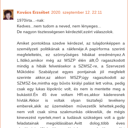
Kovács Erzsébet
2020. szeptember 12. 22:11
1970írta...-nak:
Kedves...nem tudom a neved, nem lényeges...
De nagyon tisztességesen kérdeztél,ezért válaszolok.
Amiket pontokbsa szedve kérdezel, az tulajdonképpen a
személyzeti politikának a rákfenéje.A papírforma szerinti
megfeleltetés, ez szörnyűséges hibákat eredményez.A
L.Ildikó,amikor még az MSZP élén állt,Ő ragaszkodott
mindig a hibák felvetésekor a SZMSZ-re, a Szervezeti
Működési Szabályzat egyes pontjainak jól megfelelt
szerinte akkor,az akkori MSZP,úgy ragaszkodott az
SZMSZ-be,mintha egy bűvös királyi palást lett volna, pedig
csak egy lukas lópokróc volt, és nem is mentette meg a
bukástól.Én 45 éve voltam HR-es,akkor káderesnek
hívták.Akkor is voltak olyan tisztafejű tevékeny
emberek,akik az üzemekben művezetők lehettek,pedig
nem volt csak síma szakmunkás oklevelük, de mégis
kinevezést nyertek,mert a tudásuk szükséges volt a gyár
feladatainak megoldásában.Avitt dolog,több éves