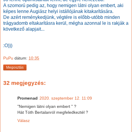
A szomorú pedig az, hogy nemigen látni olyan embert, aki
képes lenne Augiász helyi istállójának kitakarítására.
De azért reménykedjünk, végtére is előbb-utóbb minden
trágyadomb eltakarításra kerül, mégha azonnal le is rakják a
következő alapjait...
:O)))
PuPu
dátum:
10:35
Megosztás
32 megjegyzés:
Promenad
2020. szeptember 12. 11:09
"Nemigen látni olyan embert " ?
Hát Tóth Bertalanról megfeledkeztél ?
Válasz