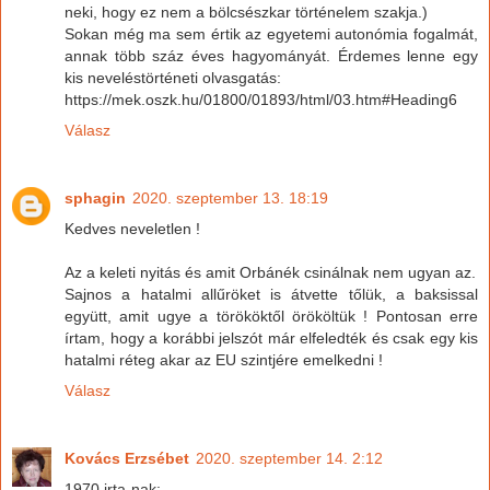
neki, hogy ez nem a bölcsészkar történelem szakja.)
Sokan még ma sem értik az egyetemi autonómia fogalmát,
annak több száz éves hagyományát. Érdemes lenne egy
kis neveléstörténeti olvasgatás:
https://mek.oszk.hu/01800/01893/html/03.htm#Heading6
Válasz
sphagin
2020. szeptember 13. 18:19
Kedves neveletlen !
Az a keleti nyitás és amit Orbánék csinálnak nem ugyan az.
Sajnos a hatalmi allűröket is átvette tőlük, a baksissal
együtt, amit ugye a törököktől örököltük ! Pontosan erre
írtam, hogy a korábbi jelszót már elfeledték és csak egy kis
hatalmi réteg akar az EU szintjére emelkedni !
Válasz
Kovács Erzsébet
2020. szeptember 14. 2:12
1970 irta-nak: