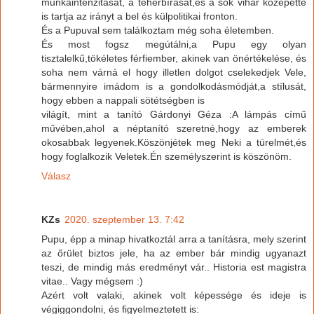
munkaintenzitását, a teherbírását,és a sok vihar közepette
is tartja az irányt a bel és külpolitikai fronton.
És a Pupuval sem találkoztam még soha életemben.
És most fogsz megútálni,a Pupu egy olyan
tisztalelkű,tökéletes férfiember, akinek van önértékelése, és
soha nem várná el hogy illetlen dolgot cselekedjek Vele,
bármennyire imádom is a gondolkodásmódját,a stílusát,
hogy ebben a nappali sötétségben is
világít, mint a tanító Gárdonyi Géza :A lámpás című
művében,ahol a néptanító szeretné,hogy az emberek
okosabbak legyenek.Köszönjétek meg Neki a türelmét,és
hogy foglalkozik Veletek.Én személyszerint is köszönöm.
Válasz
KZs
2020. szeptember 13. 7:42
Pupu, épp a minap hivatkoztál arra a tanításra, mely szerint
az őrület biztos jele, ha az ember bár mindig ugyanazt
teszi, de mindig más eredményt vár.. Historia est magistra
vitae.. Vagy mégsem :)
Azért volt valaki, akinek volt képessége és ideje is
végiggondolni, és figyelmeztetett is: