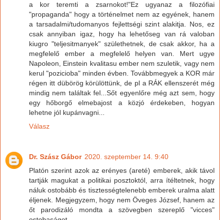
a kor teremti a zsarnokot!"Ez ugyanaz a filozófiai
"propaganda" hogy a történelmet nem az egyének, hanem
a tarsadalmi/tudomanyos fejlettségi szint alakitja. Nos, ez
csak annyiban igaz, hogy ha lehetőseg van rá valoban
kiugro "teljesitmanyek" születhetnek, de csak akkor, ha a
megfelelő ember a megfelelő helyen van. Mert ugye
Napoleon, Einstein kvalitasu ember nem szuletik, vagy nem
kerul "pozicioba" minden évben. Továbbmegyek a KOR már
régen itt dübörög körülöttünk, de pl a RÁK ellenszerét még
mindig nem találtak fel...Sőt egyenlőre még azt sem, hogy
egy hőborgő elmebajost a közjó érdekeben, hogyan
lehetne jól kupánvagni...
Válasz
Dr. Szász Gábor
2020. szeptember 14. 9:40
Platón szerint azok az erényes (areté) emberek, akik távol
tartják magukat a politikai posztoktól, arra ítéltetnek, hogy
náluk ostobább és tisztességtelenebb emberek uralma alatt
éljenek. Megjegyzem, hogy nem Öveges József, hanem az
őt parodizáló mondta a szövegben szereplő "vicces"
ostobaságot.