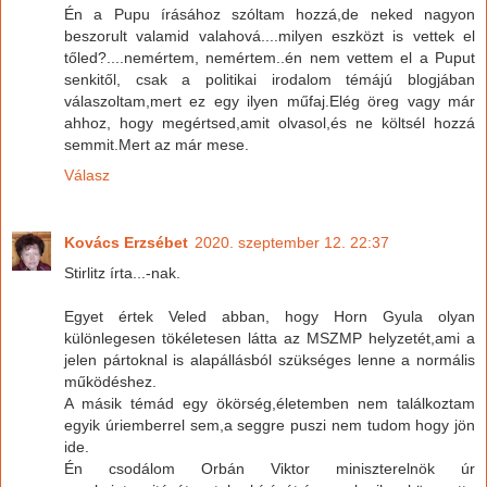
Én a Pupu írásához szóltam hozzá,de neked nagyon
beszorult valamid valahová....milyen eszközt is vettek el
tőled?....nemértem, nemértem..én nem vettem el a Puput
senkitől, csak a politikai irodalom témájú blogjában
válaszoltam,mert ez egy ilyen műfaj.Elég öreg vagy már
ahhoz, hogy megértsed,amit olvasol,és ne költsél hozzá
semmit.Mert az már mese.
Válasz
Kovács Erzsébet
2020. szeptember 12. 22:37
Stirlitz írta...-nak.
Egyet értek Veled abban, hogy Horn Gyula olyan
különlegesen tökéletesen látta az MSZMP helyzetét,ami a
jelen pártoknal is alapállásból szükséges lenne a normális
működéshez.
A másik témád egy ökörség,életemben nem találkoztam
egyik úriemberrel sem,a seggre puszi nem tudom hogy jön
ide.
Én csodálom Orbán Viktor miniszterelnök úr