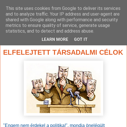
This site uses cookies from Google to deliver its services
and to analyze traffic. Your IP address and user-agent are
shared with Google along with performance and security
metrics to ensure quality of service, generate usage
statistics, and to detect and address abuse.
▼
LEARN MORE
GOT IT
2020. szeptember 12., szombat
ELFELEJTETT TÁRSADALMI CÉLOK
"Engem nem érdekel a politika!", mondja önelégült