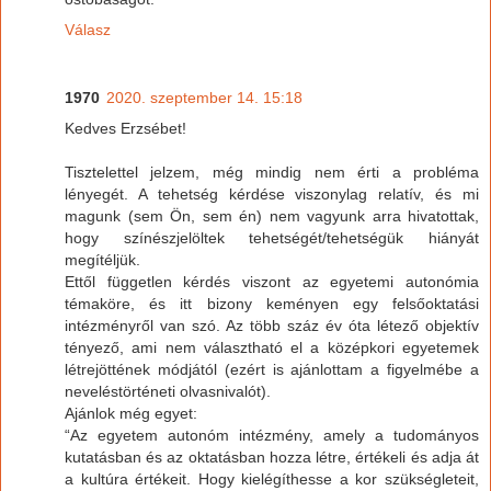
Válasz
1970
2020. szeptember 14. 15:18
Kedves Erzsébet!
Tisztelettel jelzem, még mindig nem érti a probléma
lényegét. A tehetség kérdése viszonylag relatív, és mi
magunk (sem Ön, sem én) nem vagyunk arra hivatottak,
hogy színészjelöltek tehetségét/tehetségük hiányát
megítéljük.
Ettől független kérdés viszont az egyetemi autonómia
témaköre, és itt bizony keményen egy felsőoktatási
intézményről van szó. Az több száz év óta létező objektív
tényező, ami nem választható el a középkori egyetemek
létrejöttének módjától (ezért is ajánlottam a figyelmébe a
neveléstörténeti olvasnivalót).
Ajánlok még egyet:
“Az egyetem autonóm intézmény, amely a tudományos
kutatásban és az oktatásban hozza létre, értékeli és adja át
a kultúra értékeit. Hogy kielégíthesse a kor szükségleteit,