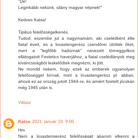
"De!
Leginkább nekünk, silány magyar népnek!"
Kedves Katsa!
Tipikus felelősségelkenés.
Tudod, eszembe jut a nagymamám, aki cselédként élte
fiatal éveit, és a lovastengerész csendőrei ütötték őket,
mert a "legfőbb hadúrnak" nevezett tömeggyilkos
ellátogatott Festetics haverjához, a fiatal cselédlányok meg
kíváncsiságból leskelődtek megnézni, ki jött.
Ne mondd nekem, hogy ezek az emberek ugyanolyan
felelősséggel bírnak, mint a lovastengerész pl. abban,
ahová ez az ország jutott 1944-re, és amiért fizetett jócskán
még 1945 után is.
Válasz
Katsa
2021. január 19. 9:00
Hm.
Nem a lovastengerész felelősségét akarom elkenni a