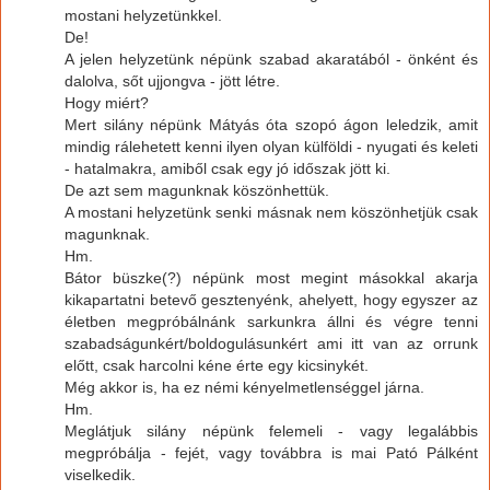
mostani helyzetünkkel.
De!
A jelen helyzetünk népünk szabad akaratából - önként és
dalolva, sőt ujjongva - jött létre.
Hogy miért?
Mert silány népünk Mátyás óta szopó ágon leledzik, amit
mindig rálehetett kenni ilyen olyan külföldi - nyugati és keleti
- hatalmakra, amiből csak egy jó időszak jött ki.
De azt sem magunknak köszönhettük.
A mostani helyzetünk senki másnak nem köszönhetjük csak
magunknak.
Hm.
Bátor büszke(?) népünk most megint másokkal akarja
kikapartatni betevő gesztenyénk, ahelyett, hogy egyszer az
életben megpróbálnánk sarkunkra állni és végre tenni
szabadságunkért/boldogulásunkért ami itt van az orrunk
előtt, csak harcolni kéne érte egy kicsinykét.
Még akkor is, ha ez némi kényelmetlenséggel járna.
Hm.
Meglátjuk silány népünk felemeli - vagy legalábbis
megpróbálja - fejét, vagy továbbra is mai Pató Pálként
viselkedik.