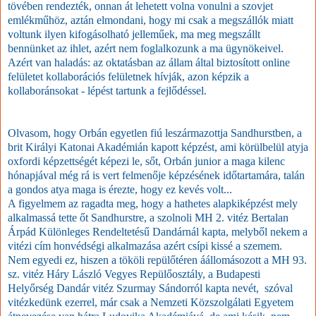
tövében rendezték, onnan át lehetett volna vonulni a szovjet
emlékműhöz, aztán elmondani, hogy mi csak a megszállók miatt
voltunk ilyen kifogásolható jelleműek, ma meg megszállt
bennünket az ihlet, azért nem foglalkozunk a ma ügynökeivel.
Azért van haladás: az oktatásban az állam által biztosított online
felületet kollaborációs felületnek hívják, azon képzik a
kollaboránsokat - lépést tartunk a fejlődéssel.
Olvasom, hogy Orbán egyetlen fiú leszármazottja Sandhurstben, a
brit Királyi Katonai Akadémián kapott képzést, ami körülbelül atyja
oxfordi képzettségét képezi le, sőt, Orbán junior a maga kilenc
hónapjával még rá is vert felmenője képzésének időtartamára, talán
a gondos atya maga is érezte, hogy ez kevés volt...
A figyelmem az ragadta meg, hogy a hathetes alapkiképzést mely
alkalmassá tette őt Sandhurstre, a szolnoli MH 2. vitéz Bertalan
Árpád Különleges Rendeltetésű Dandárnál kapta, melyből nekem a
vitézi cím honvédségi alkalmazása azért csípi kissé a szemem.
Nem egyedi ez, hiszen a tököli repülőtéren áállomásozott a MH 93.
sz. vitéz Háry László Vegyes Repülőosztály, a Budapesti
Helyőrség Dandár vitéz Szurmay Sándorról kapta nevét, szóval
vitézkedünk ezerrel, már csak a Nemzeti Közszolgálati Egyetem