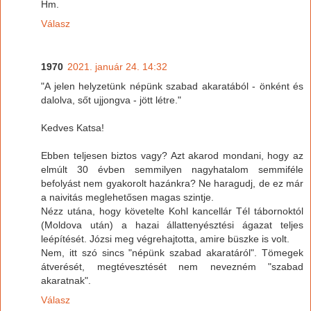
Hm.
Válasz
1970
2021. január 24. 14:32
"A jelen helyzetünk népünk szabad akaratából - önként és
dalolva, sőt ujjongva - jött létre."
Kedves Katsa!
Ebben teljesen biztos vagy? Azt akarod mondani, hogy az
elmúlt 30 évben semmilyen nagyhatalom semmiféle
befolyást nem gyakorolt hazánkra? Ne haragudj, de ez már
a naivitás meglehetősen magas szintje.
Nézz utána, hogy követelte Kohl kancellár Tél tábornoktól
(Moldova után) a hazai állattenyésztési ágazat teljes
leépítését. Józsi meg végrehajtotta, amire büszke is volt.
Nem, itt szó sincs "népünk szabad akaratáról". Tömegek
átverését, megtévesztését nem nevezném "szabad
akaratnak".
Válasz