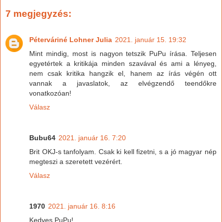
7 megjegyzés:
Péterváriné Lohner Julia
2021. január 15. 19:32
Mint mindig, most is nagyon tetszik PuPu írása. Teljesen
egyetértek a kritikája minden szavával és ami a lényeg,
nem csak kritika hangzik el, hanem az írás végén ott
vannak a javaslatok, az elvégzendő teendőkre
vonatkozóan!
Válasz
Bubu64
2021. január 16. 7:20
Brit OKJ-s tanfolyam. Csak ki kell fizetni, s a jó magyar nép
megteszi a szeretett vezérért.
Válasz
1970
2021. január 16. 8:16
Kedves PuPu!