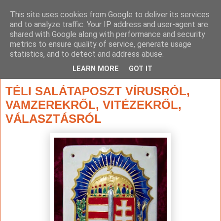
This site uses cookies from Google to deliver its services
and to analyze traffic. Your IP address and user-agent are
shared with Google along with performance and security
metrics to ensure quality of service, generate usage
statistics, and to detect and address abuse.
▼
LEARN MORE
GOT IT
2021. január 15., péntek
TÉLI SALÁTAPOSZT VÍRUSRÓL,
VAMZEREKRŐL, VITÉZEKRŐL,
VÁLASZTÁSRÓL