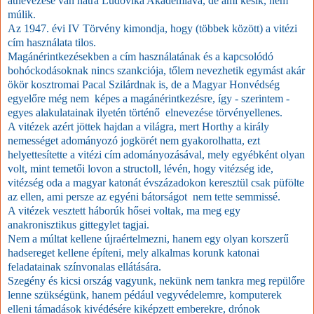
átnevezése van hátra Ludovika Akadémiává, de ami késik, nem
múlik.
Az 1947. évi IV Törvény kimondja, hogy (többek között) a vitézi
cím használata tilos.
Magánérintkezésekben a cím használatának és a kapcsolódó
bohóckodásoknak nincs szankciója, tőlem nevezhetik egymást akár
ökör kosztromai Pacal Szilárdnak is, de a Magyar Honvédség
egyelőre még nem képes a magánérintkezésre, így - szerintem -
egyes alakulatainak ilyetén történő elnevezése törvényellenes.
A vitézek azért jöttek hajdan a világra, mert Horthy a király
nemességet adományozó jogkörét nem gyakorolhatta, ezt
helyettesítette a vitézi cím adományozásával, mely egyébként olyan
volt, mint temetői lovon a structoll, lévén, hogy vitézség ide,
vitézség oda a magyar katonát évszázadokon keresztül csak püfölte
az ellen, ami persze az egyéni bátorságot nem tette semmissé.
A vitézek vesztett háborúk hősei voltak, ma meg egy
anakronisztikus gittegylet tagjai.
Nem a múltat kellene újraértelmezni, hanem egy olyan korszerű
hadsereget kellene építeni, mely alkalmas korunk katonai
feladatainak színvonalas ellátására.
Szegény és kicsi ország vagyunk, nekünk nem tankra meg repülőre
lenne szükségünk, hanem pédául vegyvédelemre, komputerek
elleni támadások kivédésére kiképzett emberekre, drónok