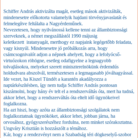
Schiffer András aktivizálta magát, esetleg mások aktivizálták,
mindenesetre előkotorta valamelyik hajdani törvényjavaslatát és
felmelegítve feltálalta a Nagyérdeműnek.
Nevezetesen, hogy nyilvánossá kellene tenni az állambiztonsági
szerveknek, a német megszállástól 1990 májusig
keletkezett
iratanyagát, merthogy ez napjaink legégetőbb feladata,
vagy kisnyúl. Mindenesetre jó próbálkozás arra, hogy
csámcsognivalót adjon a népnek ahelyett, hogy a lefolyócső-
virtuózokon röhögne, esetleg odafigyelne a legnagyobb
tolvajlásokra, melyeket szerett miniszterelnökünk érdemdús
holdudvara abszolvál, természetesen a legmagasabb jóváhagyással.
Ide vezet, ha Kiszel Tündét a karantén akadályozza a
naptárkészítésben, így nem tudja Schiffer András pontosan
kiszámolni, hogy hány év telt el a rendszerváltás óta, mert ha tudná,
akkor lehet, hogy a rendszerváltás óta eltelt idő ügynökeivel
foglalkozna.
Ha azt hiszi, hogy azóta az állambiztonsági szolgálatok nem
foglalkoztatnak ügynököket, akkor lehet, jobban járna, ha
orvosához, gyógyszerészéhez fordulna, nem minket szórakoztatna.
Ungváry Krisztián is hozzászólt a témához.
Kár, hogy a rendezvényt nem a Szabadság téri dögkeselyű-szobor