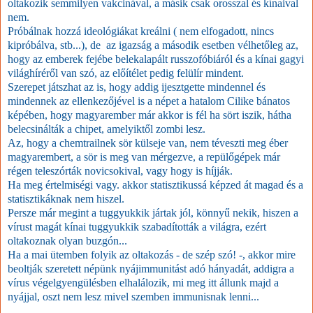
oltakozik semmilyen vakcinával, a másik csak orosszal és kínaival
nem.
Próbálnak hozzá ideológiákat kreálni ( nem elfogadott, nincs
kipróbálva, stb...), de az igazság a második esetben vélhetőleg az,
hogy az emberek fejébe belekalapált russzofóbiáról és a kínai gagyi
világhíréről van szó, az előítélet pedig felülír mindent.
Szerepet játszhat az is, hogy addig ijesztgette mindennel és
mindennek az ellenkezőjével is a népet a hatalom Cilike bánatos
képében, hogy magyarember már akkor is fél ha sört iszik, hátha
belecsinálták a chipet, amelyiktől zombi lesz.
Az, hogy a chemtrailnek sör külseje van, nem téveszti meg éber
magyarembert, a sör is meg van mérgezve, a repülőgépek már
régen teleszórták novicsokival, vagy hogy is híjják.
Ha meg értelmiségi vagy. akkor statisztikussá képzed át magad és a
statisztikáknak nem hiszel.
Persze már megint a tuggyukkik jártak jól, könnyű nekik, hiszen a
vírust magát kínai tuggyukkik szabadították a világra, ezért
oltakoznak olyan buzgón...
Ha a mai ütemben folyik az oltakozás - de szép szó! -, akkor mire
beoltják szeretett népünk nyájimmunitást adó hányadát, addigra a
vírus végelgyengülésben elhalálozik, mi meg itt állunk majd a
nyájjal, oszt nem lesz mivel szemben immunisnak lenni...