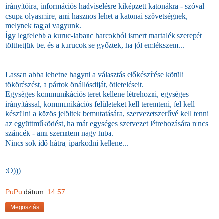
irányítóira, információs hadviselésre kiképzett katonákra - szóval
csupa olyasmire, ami hasznos lehet a katonai szövetségnek,
melynek tagjai vagyunk.
Így legfelebb a kuruc-labanc harcokból ismert martalék szerepét
tölthetjük be, és a kurucok se győztek, ha jól emlékszem...
Lassan abba lehetne hagyni a választás előkészítése körüli
tökörészést, a pártok önállósdiját, ötleteléseit.
Egységes kommunikációs teret kellene létrehozni, egységes
irányítással, kommunikációs felületeket kell teremteni, fel kell
készülni a közös jelöltek bemutatására, szervezetszerűvé kell tenni
az együttműködést, ha már egységes szervezet létrehozására nincs
szándék - ami szerintem nagy hiba.
Nincs sok idő hátra, iparkodni kellene...
:O)))
PuPu
dátum:
14:57
Megosztás