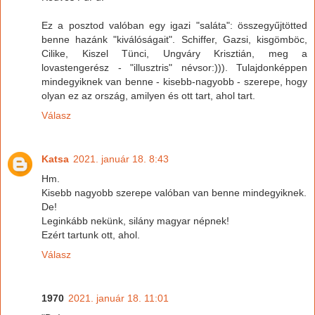
Ez a posztod valóban egy igazi "saláta": összegyűjtötted
benne hazánk "kiválóságait". Schiffer, Gazsi, kisgömböc,
Cilike, Kiszel Tünci, Ungváry Krisztián, meg a
lovastengerész - "illusztris" névsor:))). Tulajdonképpen
mindegyiknek van benne - kisebb-nagyobb - szerepe, hogy
olyan ez az ország, amilyen és ott tart, ahol tart.
Válasz
Katsa
2021. január 18. 8:43
Hm.
Kisebb nagyobb szerepe valóban van benne mindegyiknek.
De!
Leginkább nekünk, silány magyar népnek!
Ezért tartunk ott, ahol.
Válasz
1970
2021. január 18. 11:01