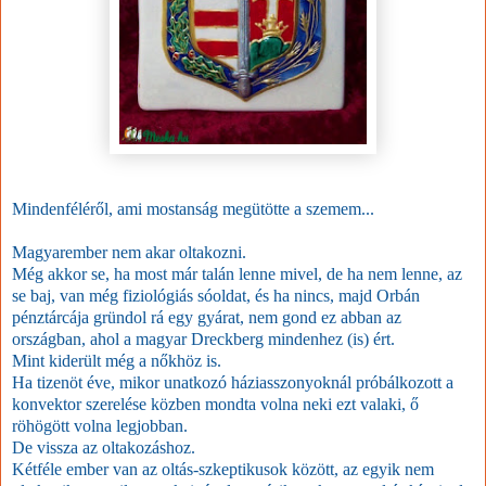
Mindenféléről, ami mostanság megütötte a szemem...
Magyarember nem akar oltakozni.
Még akkor se, ha most már talán lenne mivel, de ha nem lenne, az
se baj, van még fiziológiás sóoldat, és ha nincs, majd Orbán
pénztárcája gründol rá egy gyárat, nem gond ez abban az
országban, ahol a magyar Dreckberg mindenhez (is) ért.
Mint kiderült még a nőkhöz is.
Ha tizenöt éve, mikor unatkozó háziasszonyoknál próbálkozott a
konvektor szerelése közben mondta volna neki ezt valaki, ő
röhögött volna legjobban.
De vissza az oltakozáshoz.
Kétféle ember van az oltás-szkeptikusok között, az egyik nem