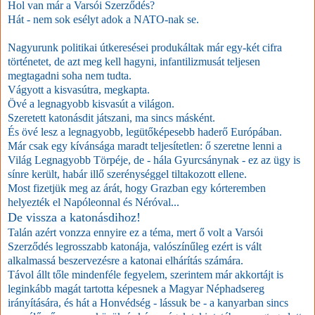
Hol van már a Varsói Szerződés?
Hát - nem sok esélyt adok a NATO-nak se.
Nagyurunk politikai útkeresései produkáltak már egy-két cifra
történetet, de azt meg kell hagyni, infantilizmusát teljesen
megtagadni soha nem tudta.
Vágyott a kisvasútra, megkapta.
Övé a legnagyobb kisvasút a világon.
Szeretett katonásdit játszani, ma sincs másként.
És övé lesz a legnagyobb, legütőképesebb haderő Európában.
Már csak egy kívánsága maradt teljesítetlen: ő szeretne lenni a
Világ Legnagyobb Törpéje, de - hála Gyurcsánynak - ez az ügy is
sínre került, habár illő szerénységgel tiltakozott ellene.
Most fizetjük meg az árát, hogy Grazban egy kórteremben
helyezték el Napóleonnal és Néróval...
De vissza a katonásdihoz!
Talán azért vonzza ennyire ez a téma, mert ő volt a Varsói
Szerződés legrosszabb katonája, valószínűleg ezért is vált
alkalmassá beszervezésre a katonai elhárítás számára.
Távol állt tőle mindenféle fegyelem, szerintem már akkortájt is
leginkább magát tartotta képesnek a Magyar Néphadsereg
irányítására, és hát a Honvédség - lássuk be - a kanyarban sincs