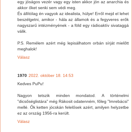
egy jóságos vezér vagy egy isten akkor jön az anarchia és
akkor őket senki sem védi meg.
És állítólag én vagyok az idealista, hülye! Erről mejd el lehet
beszélgetni, amikor - hála az államok és a fegyveres erők
nagyszarű intézményének - a föld egy rádioaktív sivataggá
válik.
P.S. Remélem azért még lepisálhatom orbán sírját mielőtt
meghalok!
Válasz
1970
2022. október 18. 14:53
Kedves PuPu!
Nagyon tetszik minden mondatod. A történelmi
"dicsőséglistára" még Rákosit odatenném, főleg "Imrebácsi"
mellé. Ők ketten jócskán felelősek azért, amilyen helyzetbe
ez az ország 1956-ra került.
Válasz