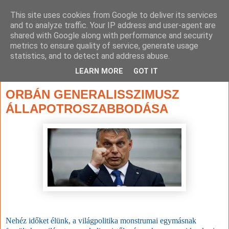
This site uses cookies from Google to deliver its services
and to analyze traffic. Your IP address and user-agent are
shared with Google along with performance and security
metrics to ensure quality of service, generate usage
statistics, and to detect and address abuse.
▼
LEARN MORE
GOT IT
2022. október 18., kedd
ORBÁN GENERALISSZIMUSZ
ÁLLAPOTROSZABBODÁSA
Nehéz időket élünk, a világpolitika monstrumai egymásnak