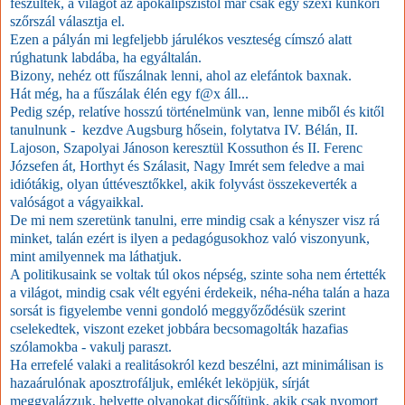
feszültek, a világot az apokalipszistől már csak egy szexi kunkori
szőrszál választja el.
Ezen a pályán mi legfeljebb járulékos veszteség címszó alatt
rúghatunk labdába, ha egyáltalán.
Bizony, nehéz ott fűszálnak lenni, ahol az elefántok baxnak.
Hát még, ha a fűszálak élén egy f@x áll...
Pedig szép, relatíve hosszú történelmünk van, lenne miből és kitől
tanulnunk - kezdve Augsburg hősein, folytatva IV. Bélán, II.
Lajoson, Szapolyai Jánoson keresztül Kossuthon és II. Ferenc
Józsefen át, Horthyt és Szálasit, Nagy Imrét sem feledve a mai
idiótákig, olyan úttévesztőkkel, akik folyvást összekeverték a
valóságot a vágyaikkal.
De mi nem szeretünk tanulni, erre mindig csak a kényszer visz rá
minket, talán ezért is ilyen a pedagógusokhoz való viszonyunk,
mint amilyennek ma láthatjuk.
A politikusaink se voltak túl okos népség, szinte soha nem értették
a világot, mindig csak vélt egyéni érdekeik, néha-néha talán a haza
sorsát is figyelembe venni gondoló meggyőződésük szerint
cselekedtek, viszont ezeket jobbára becsomagolták hazafias
szólamokba - vakulj paraszt.
Ha errefelé valaki a realitásokról kezd beszélni, azt minimálisan is
hazaárulónak aposztrofáljuk, emlékét leköpjük, sírját
meggyalázzuk, helyette olyanokat dicsőítünk, akik csak nyomort