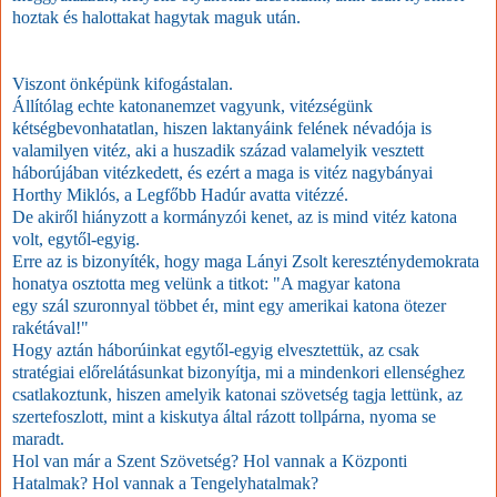
hoztak és halottakat hagytak maguk után.
Viszont önképünk kifogástalan.
Állítólag echte katonanemzet vagyunk, vitézségünk
kétségbevonhatatlan, hiszen laktanyáink felének névadója is
valamilyen vitéz, aki a huszadik század valamelyik vesztett
háborújában vitézkedett, és ezért a maga is vitéz nagybányai
Horthy Miklós, a Legfőbb Hadúr avatta vitézzé.
De akiről hiányzott a kormányzói kenet, az is mind vitéz katona
volt, egytől-egyig.
Erre az is bizonyíték, hogy maga Lányi Zsolt kereszténydemokrata
honatya osztotta meg velünk a titkot: "
A magyar
katona
egy
szál
szuronnyal
többet
ér
, mint egy amerikai katona ötezer
rakétával!"
Hogy aztán háborúinkat egytől-egyig elvesztettük, az csak
stratégiai előrelátásunkat bizonyítja, mi a mindenkori ellenséghez
csatlakoztunk, hiszen amelyik katonai szövetség tagja lettünk, az
szertefoszlott, mint a kiskutya által rázott tollpárna, nyoma se
maradt.
Hol van már a Szent Szövetség? Hol vannak a Központi
Hatalmak? Hol vannak a Tengelyhatalmak?