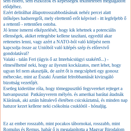
sem élőerő, sem eszközök és képességek tekintetében megtagadott
elődjéhez.
Ezért delirálhat állapotrosszabbodásának nehéz percei alatt
ütőképes hadseregről, mely elrettentő erőt képvisel - itt legfeljebb ő
a rettentő - rettentően ostoba.
Jó lenne ismerni elképzelését, hogy kik lehetnek a potenciális
ellenségek, akiket rettegésbe kellene taszítani, egyedül akar
rettenetes lenni, vagy azért a NATO-ból való kilépést nem
kapcsolja össze az Unióból való kilépés szép és előrevivő
gondolatával?
Valaki - talán Feri (úgyis ő az Imrebácsiügyi szakértő...) -
elmesélhetné neki, hogy az ilyesmi kockázatos, mert lehet, hogy
ugyan fel nem akasztják, de azért őt is megcsípheti egy gonosz
méhecske, mint az Északi Áramlat felrobbantását kivizsgáló
bizottság vezetőjét.
Esetleg kiderülne róla, hogy tömegpusztító fegyvereket rejteget a
hatvanpusztai Patkányverem mélyén. és amerikai barátai átadnák
Klárának, aki aztán hátralevő életében csicskáztatná, és minden nap
hatszor kezet kellene neki csókolnia csuklótól - hónaljig.
Ez az ember rosszabb, mint pocakos tábornokai, rosszabb, mint
Romulus és Remus, habár ő is megalapította a Magyar Birodalom