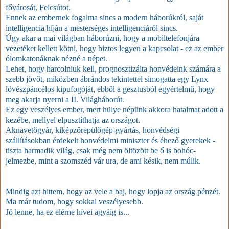
fővárosát, Felcsútot.
Ennek az embernek fogalma sincs a modern háborúkról, saját
intelligencia híján a mesterséges intelligenciáról sincs.
Úgy akar a mai világban háborúzni, hogy a mobiltelefonjára
vezetéket kellett kötni, hogy biztos legyen a kapcsolat - ez az ember
ólomkatonáknak nézné a népet.
Lehet, hogy harcolniuk kell, prognosztizálta honvédeink számára a
szebb jövőt, miközben ábrándos tekintettel simogatta egy Lynx
lövészpáncélos kipufogóját, ebből a gesztusból egyértelmű, hogy
meg akarja nyerni a II. Világháborút.
Ez egy veszélyes ember, mert hülye népünk akkora hatalmat adott a
kezébe, mellyel elpusztíthatja az országot.
Aknavetőgyár, kiképzőrepülőgép-gyártás, honvédségi
szállításokban érdekelt honvédelmi miniszter és éhező gyerekek -
tiszta harmadik világ, csak még nem öltözött be ő is bohóc-
jelmezbe, mint a szomszéd vár ura, de ami késik, nem múlik.
Mindig azt hittem, hogy az vele a baj, hogy lopja az ország pénzét.
Ma már tudom, hogy sokkal veszélyesebb.
Jó lenne, ha ez elérne hívei agyáig is...