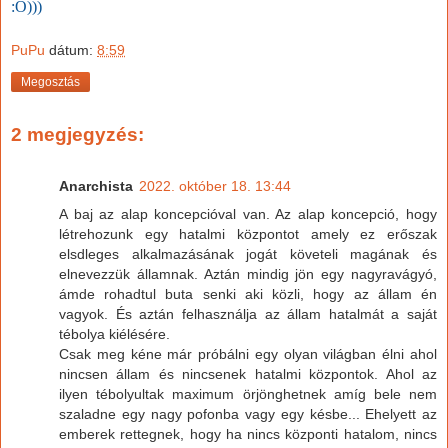
:O)))
PuPu
dátum:
8:59
Megosztás
2 megjegyzés:
Anarchista
2022. október 18. 13:44
A baj az alap koncepcióval van. Az alap koncepció, hogy
létrehozunk egy hatalmi központot amely ez erőszak
elsdleges alkalmazásának jogát követeli magának és
elnevezzük államnak. Aztán mindig jön egy nagyravágyó,
ámde rohadtul buta senki aki közli, hogy az állam én
vagyok. És aztán felhasználja az állam hatalmát a saját
tébolya kiélésére.
Csak meg kéne már próbálni egy olyan világban élni ahol
nincsen állam és nincsenek hatalmi központok. Ahol az
ilyen tébolyultak maximum örjönghetnek amíg bele nem
szaladne egy nagy pofonba vagy egy késbe... Ehelyett az
emberek rettegnek, hogy ha nincs központi hatalom, nincs