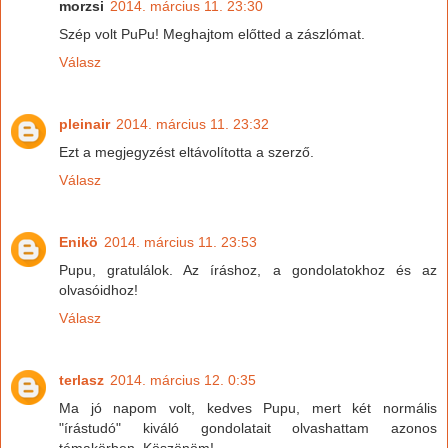
morzsi
2014. március 11. 23:30
Szép volt PuPu! Meghajtom előtted a zászlómat.
Válasz
pleinair
2014. március 11. 23:32
Ezt a megjegyzést eltávolította a szerző.
Válasz
Enikö
2014. március 11. 23:53
Pupu, gratulálok. Az íráshoz, a gondolatokhoz és az
olvasóidhoz!
Válasz
terlasz
2014. március 12. 0:35
Ma jó napom volt, kedves Pupu, mert két normális
"írástudó" kiváló gondolatait olvashattam azonos
témakörben. Köszönöm!