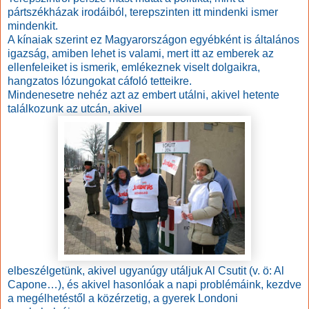
pártszékházak irodáiból, terepszinten itt mindenki ismer
mindenkit.
A kínaiak szerint ez Magyarországon egyébként is általános
igazság, amiben lehet is valami, mert itt az emberek az
ellenfeleiket is ismerik, emlékeznek viselt dolgaikra,
hangzatos lózungokat cáfoló tetteikre.
Mindenesetre nehéz azt az embert utálni, akivel hetente
találkozunk az utcán, akivel
elbeszélgetünk, akivel ugyanúgy utáljuk Al Csutit (v. ö: Al
Capone…), és akivel hasonlóak a napi problémáink, kezdve
a megélhetéstől a közérzetig, a gyerek Londoni