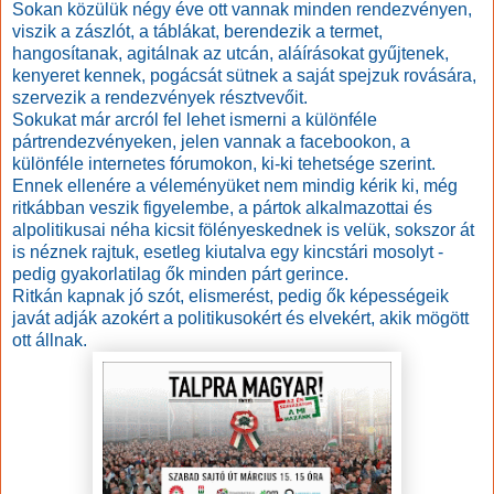
Sokan közülük négy éve ott vannak minden rendezvényen,
viszik a zászlót, a táblákat, berendezik a termet,
hangosítanak, agitálnak az utcán, aláírásokat gyűjtenek,
kenyeret kennek, pogácsát sütnek a saját spejzuk rovására,
szervezik a rendezvények résztvevőit.
Sokukat már arcról fel lehet ismerni a különféle
pártrendezvényeken, jelen vannak a facebookon, a
különféle internetes fórumokon, ki-ki tehetsége szerint.
Ennek ellenére a véleményüket nem mindig kérik ki, még
ritkábban veszik figyelembe, a pártok alkalmazottai és
alpolitikusai néha kicsit fölényeskednek is velük, sokszor át
is néznek rajtuk, esetleg kiutalva egy kincstári mosolyt -
pedig gyakorlatilag ők minden párt gerince.
Ritkán kapnak jó szót, elismerést, pedig ők képességeik
javát adják azokért a politikusokért és elvekért, akik mögött
ott állnak.