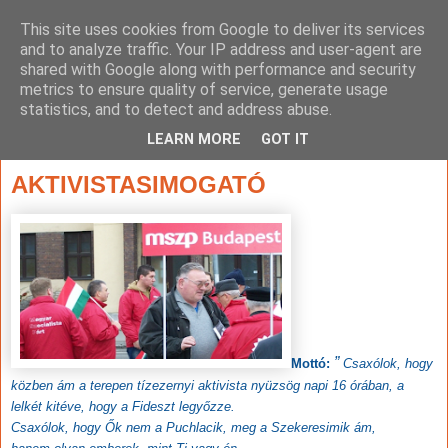
This site uses cookies from Google to deliver its services
and to analyze traffic. Your IP address and user-agent are
shared with Google along with performance and security
metrics to ensure quality of service, generate usage
statistics, and to detect and address abuse.
▼
LEARN MORE
GOT IT
2014. március 11., kedd
AKTIVISTASIMOGATÓ
”
Mottó:
Csaxólok, hogy
közben ám a terepen tízezernyi aktivista nyüzsög napi 16 órában, a
lelkét kitéve, hogy a Fideszt legyőzze.
Csaxólok, hogy Ők nem a Puchlacik, meg a Szekeresimik ám,