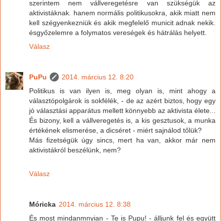
szerintem nem vállveregetésre van szükségük az
aktivistáknak. hanem normális politikusokra, akik miatt nem
kell szégyenkezniük és akik megfelelő municit adnak nekik.
ésgyőzelemre a folymatos vereségek és hátrálás helyett.
Válasz
PuPu
2014. március 12. 8:20
Politikus is van ilyen is, meg olyan is, mint ahogy a
választópolgárok is sokfélék, - de az azért biztos, hogy egy
jó választási apparátus mellett könnyebb az aktivista élete...
És bizony, kell a vállveregetés is, a kis gesztusok, a munka
értékének elismerése, a dicséret - miért sajnálod tőlük?
Más fizetségük úgy sincs, mert ha van, akkor már nem
aktivistákról beszélünk, nem?
Válasz
Móricka
2014. március 12. 8:38
És most mindanmnyian - Te is Pupu! - álljunk fel és együtt