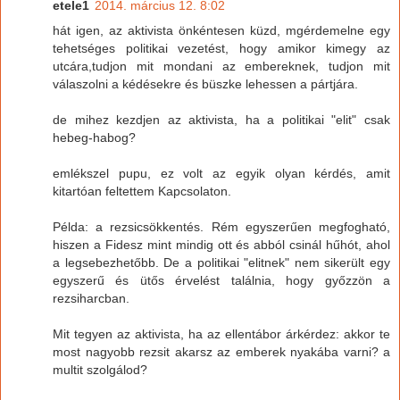
etele1
2014. március 12. 8:02
hát igen, az aktivista önkéntesen küzd, mgérdemelne egy
tehetséges politikai vezetést, hogy amikor kimegy az
utcára,tudjon mit mondani az embereknek, tudjon mit
válaszolni a kédésekre és büszke lehessen a pártjára.
de mihez kezdjen az aktivista, ha a politikai "elit" csak
hebeg-habog?
emlékszel pupu, ez volt az egyik olyan kérdés, amit
kitartóan feltettem Kapcsolaton.
Példa: a rezsicsökkentés. Rém egyszerűen megfogható,
hiszen a Fidesz mint mindig ott és abból csinál hűhót, ahol
a legsebezhetőbb. De a politikai "elitnek" nem sikerült egy
egyszerű és ütős érvelést találnia, hogy győzzön a
rezsiharcban.
Mit tegyen az aktivista, ha az ellentábor árkérdez: akkor te
most nagyobb rezsit akarsz az emberek nyakába varni? a
multit szolgálod?