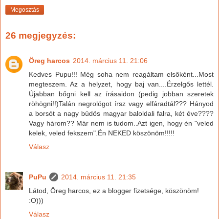
Megosztás
26 megjegyzés:
Öreg harcos
2014. március 11. 21:06
Kedves Pupu!!! Még soha nem reagáltam elsőként...Most
megteszem. Az a helyzet, hogy baj van....Érzelgős lettél.
Újabban bőgni kell az írásaidon (pedig jobban szeretek
röhögni!!)Talán negrológot írsz vagy elfáradtál??? Hányod
a borsót a nagy büdös magyar baloldali falra, két éve????
Vagy három?? Már nem is tudom..Azt igen, hogy én "veled
kelek, veled fekszem".Én NEKED köszönöm!!!!!
Válasz
PuPu
2014. március 11. 21:35
Látod, Öreg harcos, ez a blogger fizetsége, köszönöm!
:O)))
Válasz