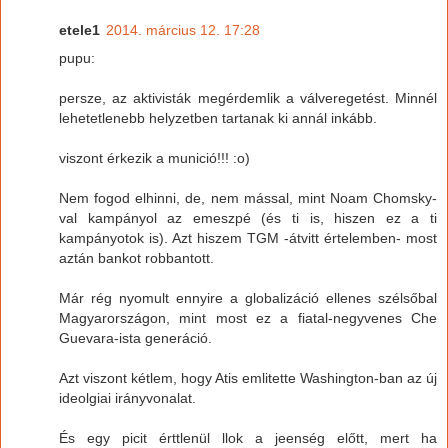
etele1
2014. március 12. 17:28
pupu:
persze, az aktivisták megérdemlik a válveregetést. Minnél
lehetetlenebb helyzetben tartanak ki annál inkább.
viszont érkezik a munició!!! :o)
Nem fogod elhinni, de, nem mással, mint Noam Chomsky-
val kampányol az emeszpé (és ti is, hiszen ez a ti
kampányotok is). Azt hiszem TGM -átvitt értelemben- most
aztán bankot robbantott.
Már rég nyomult ennyire a globalizáció ellenes szélsőbal
Magyarországon, mint most ez a fiatal-negyvenes Che
Guevara-ista generáció.
Azt viszont kétlem, hogy Atis emlitette Washington-ban az új
ideolgiai irányvonalat.
És egy picit érttlenül llok a jeenség előtt, mert ha