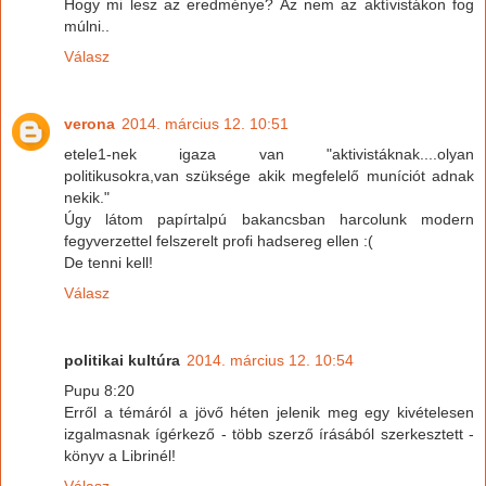
Hogy mi lesz az eredménye? Az nem az aktívistákon fog
múlni..
Válasz
verona
2014. március 12. 10:51
etele1-nek igaza van "aktivistáknak....olyan
politikusokra,van szüksége akik megfelelő muníciót adnak
nekik."
Úgy látom papírtalpú bakancsban harcolunk modern
fegyverzettel felszerelt profi hadsereg ellen :(
De tenni kell!
Válasz
politikai kultúra
2014. március 12. 10:54
Pupu 8:20
Erről a témáról a jövő héten jelenik meg egy kivételesen
izgalmasnak ígérkező - több szerző írásából szerkesztett -
könyv a Librinél!
Válasz