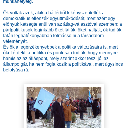
munkahelyéig.
Ők voltak azok, akik a háttérből kikényszerítették a
demokratikus ellenzék együttműködését, mert azért egy
előnyük kétségtelenül van az átlag-választóval szemben: a
pártpolitikusok leginkább őket látják, őket hallják, ők tudják
talán leghatékonyabban tolmácsolni a társadalom
véleményét.
És ők a legérzékenyebbek a politika változásaira is, mert
őket érdekli a politika és pontosan tudják, hogy mennyire
hamis az az álláspont, mely szerint akkor teszi jól az
állampolgár, ha nem foglalkozik a politikával, mert úgysincs
befolyása rá.