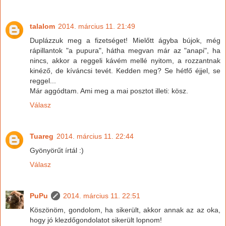
talalom
2014. március 11. 21:49
Duplázzuk meg a fizetséget! Mielőtt ágyba bújok, még
rápillantok "a pupura", hátha megvan már az "anapi", ha
nincs, akkor a reggeli kávém mellé nyitom, a rozzantnak
kinéző, de kíváncsi tevét. Kedden meg? Se hétfő éjjel, se
reggel...
Már aggódtam. Ami meg a mai posztot illeti: kösz.
Válasz
Tuareg
2014. március 11. 22:44
Gyönyörűt írtál :)
Válasz
PuPu
2014. március 11. 22:51
Köszönöm, gondolom, ha sikerült, akkor annak az az oka,
hogy jó klezdőgondolatot sikerült lopnom!