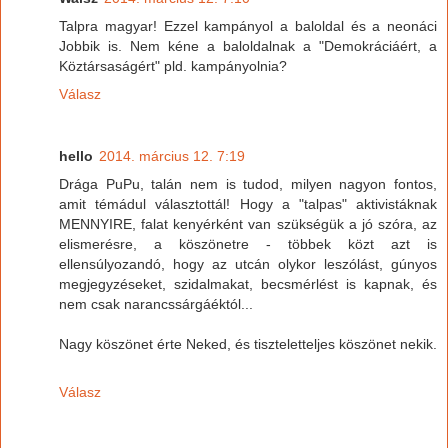
Talpra magyar! Ezzel kampányol a baloldal és a neonáci
Jobbik is. Nem kéne a baloldalnak a "Demokráciáért, a
Köztársaságért" pld. kampányolnia?
Válasz
hello
2014. március 12. 7:19
Drága PuPu, talán nem is tudod, milyen nagyon fontos,
amit témádul választottál! Hogy a "talpas" aktivistáknak
MENNYIRE, falat kenyérként van szükségük a jó szóra, az
elismerésre, a köszönetre - többek közt azt is
ellensúlyozandó, hogy az utcán olykor leszólást, gúnyos
megjegyzéseket, szidalmakat, becsmérlést is kapnak, és
nem csak narancssárgáéktól...
Nagy köszönet érte Neked, és tiszteletteljes köszönet nekik.
Válasz