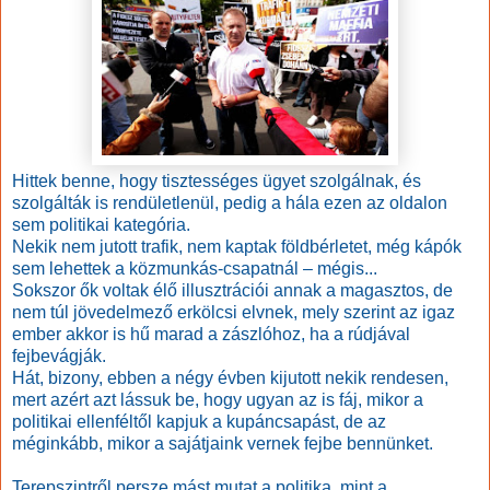
Hittek benne, hogy tisztességes ügyet szolgálnak, és
szolgálták is rendületlenül, pedig a hála ezen az oldalon
sem politikai kategória.
Nekik nem jutott trafik, nem kaptak földbérletet, még kápók
sem lehettek a közmunkás-csapatnál – mégis...
Sokszor ők voltak élő illusztrációi annak a magasztos, de
nem túl jövedelmező erkölcsi elvnek, mely szerint az igaz
ember akkor is hű marad a zászlóhoz, ha a rúdjával
fejbevágják.
Hát, bizony, ebben a négy évben kijutott nekik rendesen,
mert azért azt lássuk be, hogy ugyan az is fáj, mikor a
politikai ellenféltől kapjuk a kupáncsapást, de az
méginkább, mikor a sajátjaink vernek fejbe bennünket.
Terepszintről persze mást mutat a politika, mint a