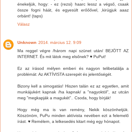
énekeljük, hogy: - ez (rezsi) haarc lessz a végső, csaak
össze fogni háát, és egyesült erőőővel, ,kirúgjuk aaaz
orbánt! (taps)
Válasz
Unknown
2014. március 12. 9:09
Ma reggel végre /három napi szünet után/ BEJÖTT AZ
INTERNET. És mit látok meg elsőnek? ♥ PuPut!
Ez az írásod mélyen emberi és nagyon telibetalálja a
problémát: Az AKTÍVISTA szerepét és jelentőségét.
Bizony kell a simogatás! Hiszen talán ez az egyetlen, amit
munkájukért kapnak /ha kapnak/ a "nagyoktól", az utcán
meg "megkapják a magukét".. Csoda, hogy bírják!
Hogy még ma is van remény, Nekik köszönhetjük.
Köszönöm, PuPu minden aktívista nevében ezt a felemelő
írást. ♥ Remélem, a lelkesedés kitart még egy hónapot.