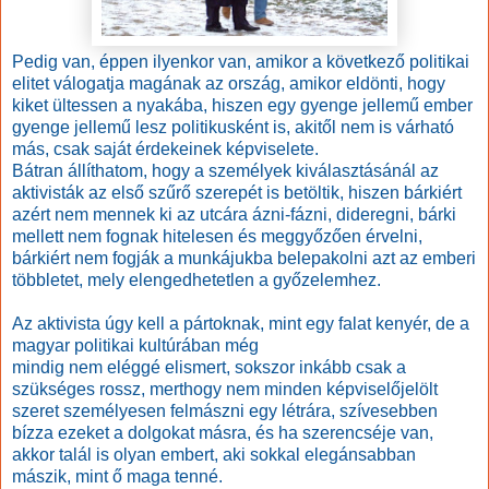
Pedig van, éppen ilyenkor van, amikor a következő politikai
elitet válogatja magának az ország, amikor eldönti, hogy
kiket ültessen a nyakába, hiszen egy gyenge jellemű ember
gyenge jellemű lesz politikusként is, akitől nem is várható
más, csak saját érdekeinek képviselete.
Bátran állíthatom, hogy a személyek kiválasztásánál az
aktivisták az első szűrő szerepét is betöltik, hiszen bárkiért
azért nem mennek ki az utcára ázni-fázni, dideregni, bárki
mellett nem fognak hitelesen és meggyőzően érvelni,
bárkiért nem fogják a munkájukba belepakolni azt az emberi
többletet, mely elengedhetetlen a győzelemhez.
Az aktivista úgy kell a pártoknak, mint egy falat kenyér, de a
magyar politikai kultúrában még
mindig nem eléggé elismert, sokszor inkább csak a
szükséges rossz, merthogy nem minden képviselőjelölt
szeret személyesen felmászni egy létrára, szívesebben
bízza ezeket a dolgokat másra, és ha szerencséje van,
akkor talál is olyan embert, aki sokkal elegánsabban
mászik, mint ő maga tenné.