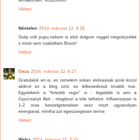
Válasz
Névtelen
2014. március 12. 4:26
Szép volt pupu,nekem is elsö dolgom reggel megnézzelek
s most sem csalódtam.Bravó!
Válasz
Geza
2014. március 12. 6:27
Gratulalok en is, es remelem sokan elolvassak azok kozul
akikrol ez a blog szol, es lelkesedesuk tovabb noe.
Egyebkent a "folsobb regio" is - legalabb is ami a
Gyurcsanyt illeti - megteszi a tole telhetot. Influenzasan is
1-2 oras beszelgeteseken vesz reszt ugyanolyan
energiaval, mintha azt egeszsegesen tenne.
Válasz
Walsz
2014. március 12. 7:10