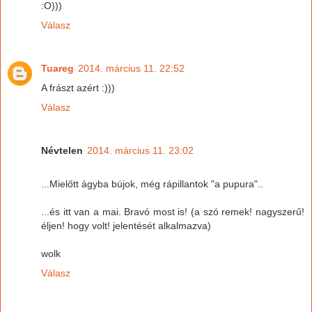
:O)))
Válasz
Tuareg
2014. március 11. 22:52
A frászt azért :)))
Válasz
Névtelen
2014. március 11. 23:02
...Mielőtt ágyba bújok, még rápillantok "a pupura"..
...és itt van a mai. Bravó most is! (a szó remek! nagyszerű!
éljen! hogy volt! jelentését alkalmazva)
wolk
Válasz