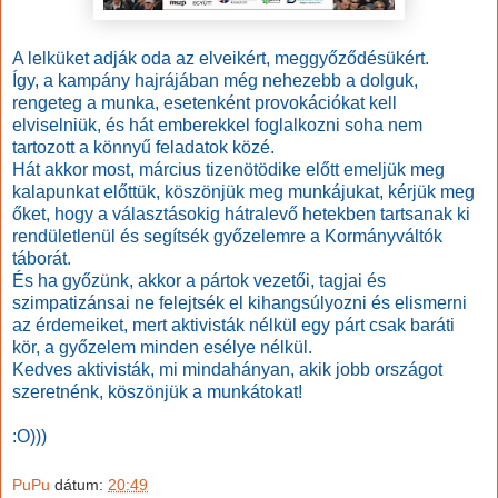
A lelküket adják oda az elveikért, meggyőződésükért.
Így, a kampány hajrájában még nehezebb a dolguk,
rengeteg a munka, esetenként provokációkat kell
elviselniük, és hát emberekkel foglalkozni soha nem
tartozott a könnyű feladatok közé.
Hát akkor most, március tizenötödike előtt emeljük meg
kalapunkat előttük, köszönjük meg munkájukat, kérjük meg
őket, hogy a választásokig hátralevő hetekben tartsanak ki
rendületlenül és segítsék győzelemre a Kormányváltók
táborát.
És ha győzünk, akkor a pártok vezetői, tagjai és
szimpatizánsai ne felejtsék el kihangsúlyozni és elismerni
az érdemeiket, mert aktivisták nélkül egy párt csak baráti
kör, a győzelem minden esélye nélkül.
Kedves aktivisták, mi mindahányan, akik jobb országot
szeretnénk, köszönjük a munkátokat!
:O)))
PuPu
dátum:
20:49