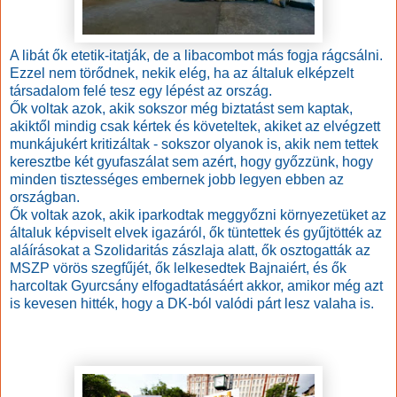
A libát ők etetik-itatják, de a libacombot más fogja rágcsálni.
Ezzel nem törődnek, nekik elég, ha az általuk elképzelt
társadalom felé tesz egy lépést az ország.
Ők voltak azok, akik sokszor még biztatást sem kaptak,
akiktől mindig csak kértek és követeltek, akiket az elvégzett
munkájukért kritizáltak - sokszor olyanok is, akik nem tettek
keresztbe két gyufaszálat sem azért, hogy győzzünk, hogy
minden tisztességes embernek jobb legyen ebben az
országban.
Ők voltak azok, akik iparkodtak meggyőzni környezetüket az
általuk képviselt elvek igazáról, ők tüntettek és gyűjtötték az
aláírásokat a Szolidaritás zászlaja alatt, ők osztogatták az
MSZP vörös szegfűjét, ők lelkesedtek Bajnaiért, és ők
harcoltak Gyurcsány elfogadtatásáért akkor, amikor még azt
is kevesen hitték, hogy a DK-ból valódi párt lesz valaha is.