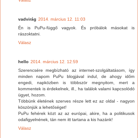
vadvirág
2014. március 12. 11:03
Én is PuPu-függő vagyok. És próbálok másokat is
rászoktatni.
Válasz
hello
2014. március 12. 12:59
Szerencsére megbízható az internet-szolgáltatásom, így
minden napom PuPu blogjával indul, de ahogy időm
engedi, napközben is többször megnyitom, mert a
kommentek is érdekelnek, ill., ha találok valami kapcsolódó
ügyet, hozom.
Többünk életének szerves része lett ez az oldal - nagyon
köszönjük a lehetőséget!
PuPu fehérek közt az az európai, akire, ha a politikusok
odafigyelnének, tán nem itt tartana a kis hazánk!
Válasz