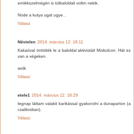
emlékszelmégén is túlbaloldali voltm nekik.
Node a kutya ugat ugye...
Válasz
Névtelen
2014. március 12. 18:11
Kakaóval öntötték le a baloldal aktivistáit Miskolcon. Hát ez
van a végeken.
wolk
Válasz
etele1
2014. március 12. 18:29
tegnap láttam valakit karikással gyakorolni a dunaparton (a
csalitosban).
Válasz