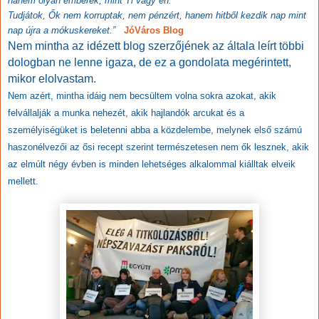
hanem olyan emberek, mint Ti vagy én.
Tudjátok, Ők nem korruptak, nem pénzért, hanem hitből kezdik nap mint
nap újra a mókuskereket.”
JóVáros Blog
Nem mintha az idézett blog szerzőjének az általa leírt többi
dologban ne lenne igaza, de ez a gondolata megérintett,
mikor elolvastam.
Nem azért, mintha idáig nem becsültem volna sokra azokat, akik
felvállalják a munka nehezét, akik hajlandók arcukat és a
személyiségüket is beletenni abba a közdelembe, melynek első számú
haszonélvezői az ősi recept szerint természetesen nem ők lesznek, akik
az elmúlt négy évben is minden lehetséges alkalommal kiálltak elveik
mellett.