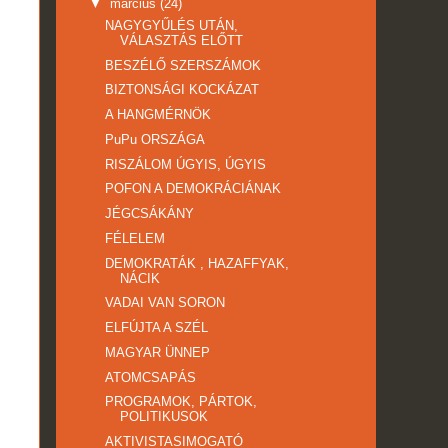
▼
március
(24)
NAGYGYŰLÉS UTÁN,
VÁLASZTÁS ELŐTT
BESZÉLŐ SZERSZÁMOK
BIZTONSÁGI KOCKÁZAT
A HANGMÉRNÖK
PuPu ORSZÁGA
RISZÁLOM ÚGYIS, ÚGYIS
POFON A DEMOKRÁCIÁNAK
JÉGCSÁKÁNY
FÉLELEM
DEMOKRATÁK , HAZAFFYAK,
NÁCIK
VADAI VAN SORON
ELFÚJTA A SZÉL
MAGYAR ÜNNEP
ATOMCSAPÁS
PROGRAMOK, PÁRTOK,
POLITIKUSOK
AKTIVISTASIMOGATÓ