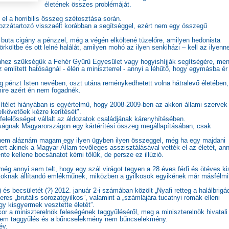
életének összes problémáját.
el a horribilis összeg szétosztása során.
hozzátartozó visszaélt korábban a segítséggel, ezért nem egy összegű
buta cigány a pénzzel, még a végén elköltené tüzelőre, amilyen hedonista
rköltbe és ott lelné halálát, amilyen mohó az ilyen senkiházi – kell az ilyenn
hhez szükségük a Fehér Gyűrű Egyesület vagy hogyishíjják segítségére, men
z említett hatóságnál - élén a miniszterrel - annyi a léhűtő, hogy egymásba ér
eg pénzt Isten nevében, oszt utána reménykedhetett volna hátralevő életében,
ire azért én nem fogadnék.
télet hiányában is egyértelmű, hogy 2008-2009-ben az akkori állami szervek
lkövetőek kézre kerítését".
elelősséget vállalt az áldozatok családjának kárenyhítésében.
óságnak Magyarországon egy kártérítési összeg megállapításában, csak
 nem aláznám magam egy ilyen ügyben ilyen összeggel, még ha egy majdani
mert akinek a Magyar Állam tevőleges asszisztálásával vették el az életét, an
te kellene bocsánatot kérni tőlük, de persze ez illúzió.
g annyi sem telt, hogy egy szál virágot tegyen a 28 éves férfi és ötéves ki
zatoknak állítandó emlékműnek, miközben a gyilkosok egyikének már másfélmil
?) és becsületét (?) 2012. január 2-i számában közölt „Nyafi retteg a halálbrigá
res „brutális sorozatgyilkos”, valamint a „számlájára tucatnyi romák elleni
gy kisgyermek vesztette életét”.
or a miniszterelnök feleségének taggyűléséről, meg a miniszterelnök hivatali
s nem taggyűlés és a bűncselekmény nem bűncselekmény.
év.