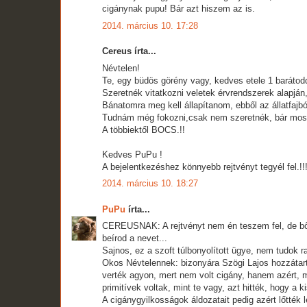
cigánynak pupu! Bár azt hiszem az is.
2014. március 10. 17:28
Cereus írta...
Névtelen!
Te, egy büdös görény vagy, kedves etele 1 baráto
Szeretnék vitatkozni veletek érvrendszerek alapján,
Bánatomra meg kell állapítanom, ebből az állatfajbó
Tudnám még fokozni,csak nem szeretnék, bár most 
A többiektől BOCS.!!
Kedves PuPu !
A bejelentkezéshez könnyebb rejtvényt tegyél fel.!!!
2014. március 10. 18:27
PuPu
írta...
CEREUSNAK: A rejtvényt nem én teszem fel, de bőv
beírod a nevet...
Sajnos, ez a szoft túlbonyolított ügye, nem tudok raj
Okos Névtelennek: bizonyára Szögi Lajos hozzátart
verték agyon, mert nem volt cigány, hanem azért, 
primitívek voltak, mint te vagy, azt hitték, hogy a 
A cigánygyilkosságok áldozatait pedig azért lőtték 