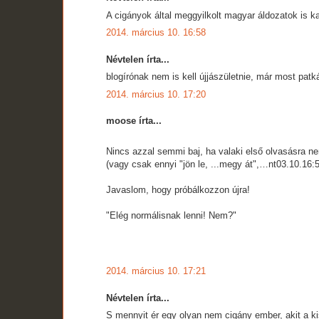
A cigányok által meggyilkolt magyar áldozatok is 
2014. március 10. 16:58
Névtelen írta...
blogírónak nem is kell újjászületnie, már most patká
2014. március 10. 17:20
moose írta...
Nincs azzal semmi baj, ha valaki első olvasásra n
(vagy csak ennyi "jön le, ...megy át",…nt03.10.16:
Javaslom, hogy próbálkozzon újra!
"Elég normálisnak lenni! Nem?"
2014. március 10. 17:21
Névtelen írta...
S mennyit ér egy olyan nem cigány ember, akit a ki