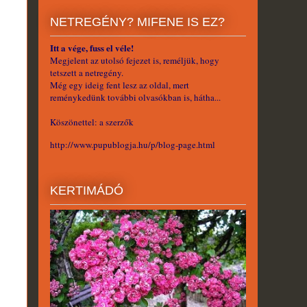
NETREGÉNY? MIFENE IS EZ?
Itt a vége, fuss el véle!
Megjelent az utolsó fejezet is, reméljük, hogy
tetszett a netregény.
Még egy ideig fent lesz az oldal, mert
reménykedünk további olvasókban is, hátha...
Köszönettel: a szerzők
http://www.pupublogja.hu/p/blog-page.html
KERTIMÁDÓ