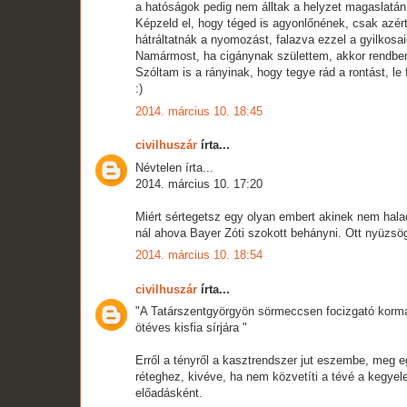
a hatóságok pedig nem álltak a helyzet magaslatán
Képzeld el, hogy téged is agyonlőnének, csak azért,
hátráltatnák a nyomozást, falazva ezzel a gyilkosa
Namármost, ha cigánynak születtem, akkor rendben
Szóltam is a rányinak, hogy tegye rád a rontást, le
:)
2014. március 10. 18:45
civilhuszár
írta...
Névtelen írta...
2014. március 10. 17:20
Miért sértegetsz egy olyan embert akinek nem ha
nál ahova Bayer Zóti szokott behányni. Ott nyüzsö
2014. március 10. 18:54
civilhuszár
írta...
"A Tatárszentgyörgyön sörmeccsen focizgató kormán
ötéves kisfia sírjára "
Erről a tényről a kasztrendszer jut eszembe, meg e
réteghez, kivéve, ha nem közvetíti a tévé a kegyel
előadásként.