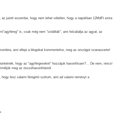
 az jutott eszembe, hogy nem lehet véletlen, hogy a napokban 12MdFt extra
mi"agyféreg" is, csak még nem "izolálták", ami felzabálja az agyat, az
zombira, ami ellepi a blogokat kommentelve, meg az országot szanaszerte!
l büntetnék, hogy az "agyférgeseket" hozzájuk hasonlítsam?… De nem, nincs!
méljük meg az összehasonlítástól.
hogy lesz valami féregirtó szérum, ami ad valami reményt a
t.