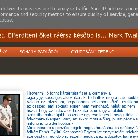
deliver its services and to analyze traffic. Your IP address and 
formance and security metrics to ensure quality of service, gen
abuse.
ÉNY
SÓHAJ A PADLÓRÓL
GYURCSÁNY FERENC
Hetvenmillió forint kártérítést fizet a kormány a
cigánygyilkosságok áldozatainak
, tudhattuk meg a napilapokb
Valahol azt olvastam, hogy harminchét ember között oszlik m
az összeg, ami soknak éppen nem mondható, habár az nem
tiszta, hogy az áldozatok hozzátartozói vagy a túlélők
számíthatnak-e újabb összegre egy esetleges bírósági ítélet
folyományaképpen, vagy ez akkor most előleg, plusz pénz va
mifene is tulajdonképpen?
Mindenesetre a pénzösszegek meghatározására és szétosztá
felkért Fehér Gyűrű Közhasznú Egyesület ennyit talált indokol
szétosztani, gondolom, ezzel megoldva az áldozatok hátralev