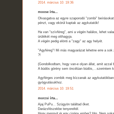
2014. március 10. 19:36
moose írta...
Olvasgatva az egyre szaporodó "zombi" beírásokat,
pénzt, vagy ekörül kaptak az agykutatók!
Ha van "szívféreg", ami a végén halálos, lehet vala
ürülékét meg otthagyja.
A végén pedig elönti a "zagy" az agy helyét.
"Agyféreg"! Mi más magyarázat lehetne erre a sok 
?!
(Gondolkodtam, hogy van-e olyan állat, amit azza
A büdös görény sem öncélúan büdös,…szerintem kí
Agyférges zombik meg bízzanak az agykutatókban, 
gyógyulásukhoz.
2014. március 10. 19:51
morzsi írta...
Ajaj PuPu... Szügyön találtad őket.
Darázsfészekbe tenyereltél.
Hogy mennyit ér egy cigány ember? Hm. Nem soka