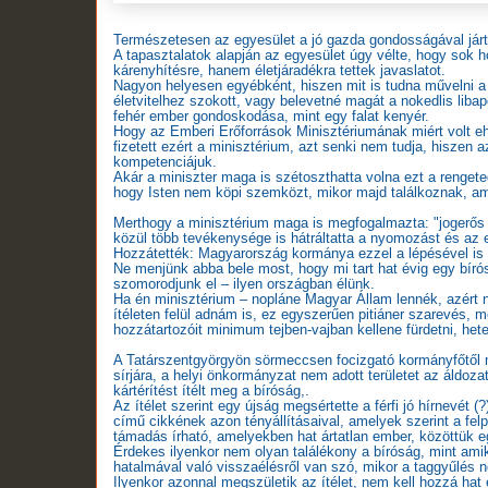
Természetesen az egyesület a jó gazda gondosságával járt 
A tapasztalatok alapján az egyesület úgy vélte, hogy sok 
kárenyhítésre, hanem életjáradékra tettek javaslatot.
Nagyon helyesen egyébként, hiszen mit is tudna művelni a 
életvitelhez szokott, vagy belevetné magát a nokedlis libapö
fehér ember gondoskodása, mint egy falat kenyér.
Hogy az Emberi Erőforrások Minisztériumának miért volt e
fizetett ezért a minisztérium, azt senki nem tudja, hiszen a
kompetenciájuk.
Akár a miniszter maga is szétoszthatta volna ezt a renget
hogy Isten nem köpi szemközt, mikor majd találkoznak, am
Merthogy a minisztérium maga is megfogalmazta: "jogerős í
közül több tevékenysége is hátráltatta a nyomozást és az e
Hozzátették: Magyarország kormánya ezzel a lépésével is f
Ne menjünk abba bele most, hogy mi tart hat évig egy bír
szomorodjunk el – ilyen országban élünk.
Ha én minisztérium – nopláne Magyar Állam lennék, azért
ítéleten felül adnám is, ez egyszerűen pitiáner szarevés, 
hozzátartozóit minimum tejben-vajban kellene fürdetni, heten
A Tatárszentgyörgyön sörmeccsen focizgató kormányfőtől mé
sírjára, a helyi önkormányzat nem adott területet az áldo
kártérítést ítélt meg a bíróság,.
Az ítélet szerint egy újság megsértette a férfi jó hírnevét (
című cikkének azon tényállításaival, amelyek szerint a felpe
támadás írható, amelyekben hat ártatlan ember, közöttük e
Érdekes ilyenkor nem olyan találékony a bíróság, mint amik
hatalmával való visszaélésről van szó, mikor a taggyűlé
Ilyenkor azonnal megszületik az ítélet, nem kell hozzá hat 