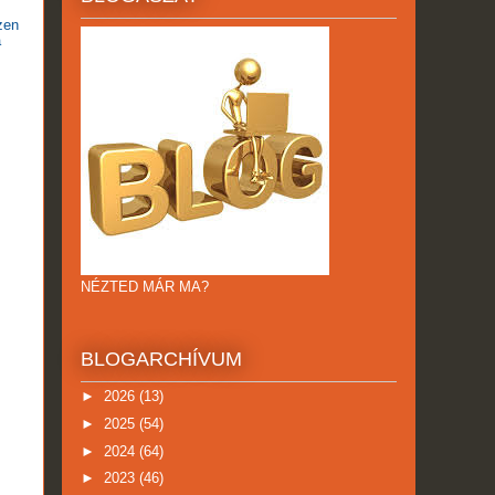
zen
a
NÉZTED MÁR MA?
BLOGARCHÍVUM
►
2026
(13)
►
2025
(54)
►
2024
(64)
►
2023
(46)