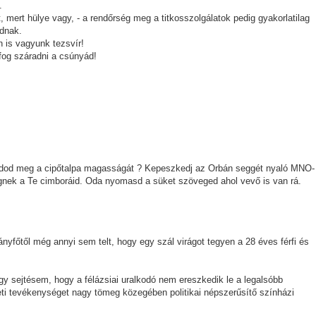
.
 mert hülye vagy, - a rendőrség meg a titkosszolgálatok pedig gyakorlatilag
idnak.
 is vagyunk tezsvír!
 fog száradni a csúnyád!
ladod meg a cipőtalpa magasságát ? Kepeszkedj az Orbán seggét nyaló MNO-
gnek a Te cimboráid. Oda nyomasd a süket szöveged ahol vevő is van rá.
yfőtől még annyi sem telt, hogy egy szál virágot tegyen a 28 éves férfi és
gy sejtésem, hogy a félázsiai uralkodó nem ereszkedik le a legalsóbb
eti tevékenységet nagy tömeg közegében politikai népszerűsítő színházi