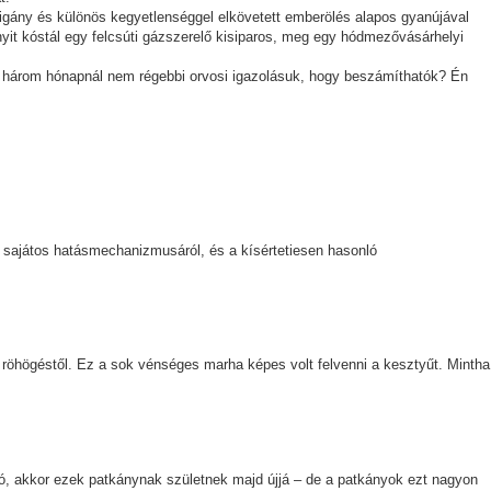
igány és különös kegyetlenséggel elkövetett emberölés alapos gyanújával
yit kóstál egy felcsúti gázszerelő kisiparos, meg egy hódmezővásárhelyi
n három hónapnál nem régebbi orvosi igazolásuk, hogy beszámíthatók? Én
 sajátos hatásmechanizmusáról, és a kísértetiesen hasonló
 röhögéstől. Ez a sok vénséges marha képes volt felvenni a kesztyűt. Mintha
ó, akkor ezek patkánynak születnek majd újjá – de a patkányok ezt nagyon