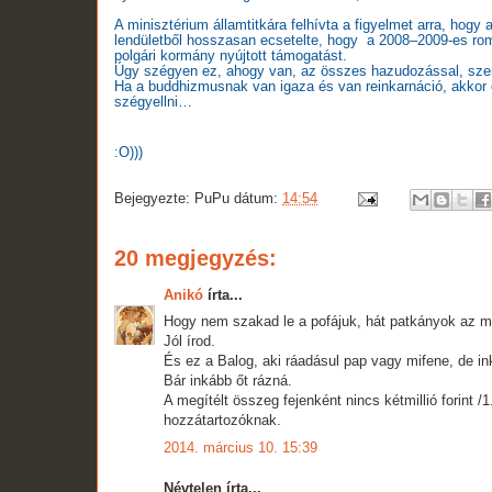
A minisztérium államtitkára felhívta a figyelmet arra, h
lendületből hosszasan ecsetelte,
hogy a 2008–2009-es roma
polgári kormány nyújtott támogatást.
Úgy szégyen ez, ahogy van, az összes hazudozással, szer
Ha a buddhizmusnak van igaza és van reinkarnáció, akkor 
szégyellni…
:O)))
Bejegyezte:
PuPu
dátum:
14:54
20 megjegyzés:
Anikó
írta...
Hogy nem szakad le a pofájuk, hát patkányok az m
Jól írod.
És ez a Balog, aki ráadásul pap vagy mifene, de in
Bár inkább őt rázná.
A megítélt összeg fejenként nincs kétmillió forint /
hozzátartozóknak.
2014. március 10. 15:39
Névtelen írta...