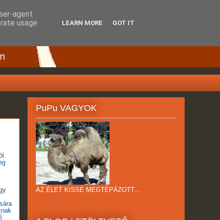
user-agent
erate usage
LEARN MORE
GOT IT
PuPu VAGYOK
ól.
eg
AZ ÉLET KISSÉ MEGTÉPÁZOTT...
gy
sára
tnak
ő