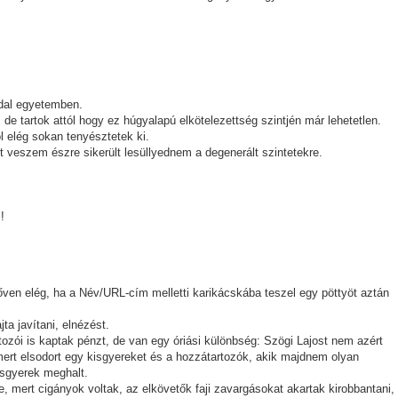
ddal egyetemben.
 de tartok attól hogy ez húgyalapú elkötelezettség szintjén már lehetetlen.
l elég sokan tenyésztetek ki.
veszem észre sikerült lesüllyednem a degenerált szintetekre.
!
en elég, ha a Név/URL-cím melletti karikácskába teszel egy pöttyöt aztán
ta javítani, elnézést.
ozói is kaptak pénzt, de van egy óriási különbség: Szögi Lajost nem azért
mert elsodort egy kisgyereket és a hozzátartozók, akik majdnem olyan
kisgyerek meghalt.
le, mert cigányok voltak, az elkövetők faji zavargásokat akartak kirobbantani,