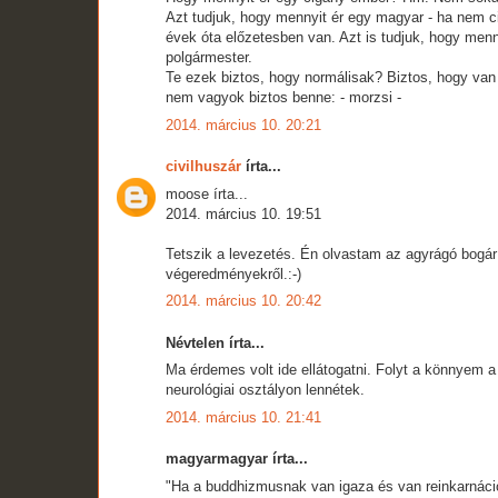
Azt tudjuk, hogy mennyit ér egy magyar - ha nem c
évek óta előzetesben van. Azt is tudjuk, hogy menn
polgármester.
Te ezek biztos, hogy normálisak? Biztos, hogy va
nem vagyok biztos benne: - morzsi -
2014. március 10. 20:21
civilhuszár
írta...
moose írta...
2014. március 10. 19:51
Tetszik a levezetés. Én olvastam az agyrágó bogár
végeredményekről.:-)
2014. március 10. 20:42
Névtelen írta...
Ma érdemes volt ide ellátogatni. Folyt a könnyem a
neurológiai osztályon lennétek.
2014. március 10. 21:41
magyarmagyar írta...
"Ha a buddhizmusnak van igaza és van reinkarnáci