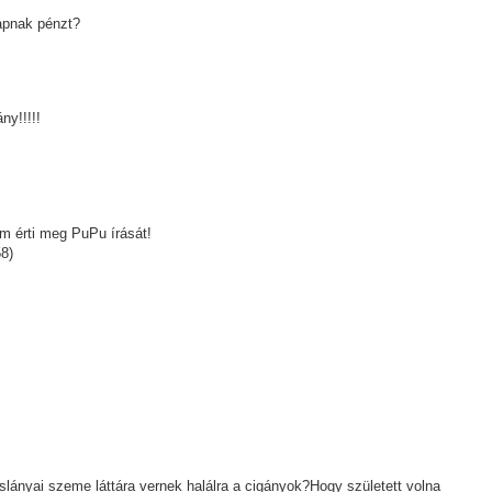
kapnak pénzt?
ny!!!!!
em érti meg PuPu írását!
58)
slányai szeme láttára vernek halálra a cigányok?Hogy született volna