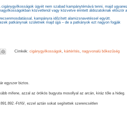
ogy a cigánygyilkosságok ügyét nem szabad kampánytémává tenni, majd ugyane
gyilkosságokban közvetlenül vagy közvetve érintett áldozatoknak először 
ecsenmosdatással, kampányra időzített alamizsnavetéssel együtt.
ezek patkánynak születnek majd újjá – de a patkányok ezt nagyon fogják
Címkék:
cigánygyilkosságok
,
kártérítés
,
nagyvonalú bőkezűség
ár egyszer biztos.
kább mifene, azzal az örökös bugyuta mosollyal az arcán, kiráz tőle a hideg.
1.891.892.-Ft/fő/, ezzel aztán sokat segítettek szerencsétlen