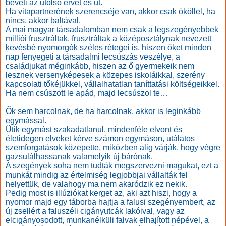
beveti az utolsó érvet és üt.
Ha vitapartnerének szerencséje van, akkor csak ököllel, ha
nincs, akkor baltával.
A mai magyar társadalomban nem csak a legszegényebbek
milliói frusztráltak, frusztráltak a középosztálynak nevezett
kevésbé nyomorgók széles rétegei is, hiszen őket minden
nap fenyegeti a társadalmi lecsúszás veszélye, a
családjukat méginkább, hiszen az ő gyermekeik nem
lesznek versenyképesek a közepes iskoláikkal, szerény
kapcsolati tőkéjükkel, vállalhatatlan taníttatási költségeikkel.
Ha nem csúszott le apád, majd lecsúszol te…
Ők sem harcolnak, de ha harcolnak, akkor is leginkább
egymással.
Ütik egymást szakadatlanul, mindenféle elvont és
életidegen elveket kérve számon egymáson, utálatos
szemforgatások közepette, miközben alig várják, hogy végre
gazsulálhassanak valamelyik új bárónak.
A szegények soha nem tudták megszervezni magukat, ezt a
munkát mindig az értelmiség legjobbjai vállalták fel
helyettük, de valahogy ma nem akaródzik ez nekik.
Pedig most is illúziókat kerget az, aki azt hiszi, hogy a
nyomor majd egy táborba hajtja a falusi szegényembert, az
új zsellért a faluszéli cigányutcák lakóival, vagy az
elcigányosodott, munkanélküli falvak elhajított népével, a