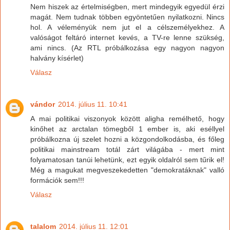
Nem hiszek az értelmiségben, mert mindegyik egyedül érzi
magát. Nem tudnak többen egyöntetűen nyilatkozni. Nincs
hol. A véleményük nem jut el a célszemélyekhez. A
valóságot feltáró internet kevés, a TV-re lenne szükség,
ami nincs. (Az RTL próbálkozása egy nagyon nagyon
halvány kísérlet)
Válasz
vándor
2014. július 11. 10:41
A mai politikai viszonyok között aligha remélhető, hogy
kinőhet az arctalan tömegből 1 ember is, aki eséllyel
próbálkozna új szelet hozni a közgondolkodásba, és főleg
politikai mainstream totál zárt világába - mert mint
folyamatosan tanúi lehetünk, ezt egyik oldalról sem tűrik el!
Még a magukat megveszekedetten "demokratáknak" valló
formációk sem!!!
Válasz
talalom
2014. július 11. 12:01