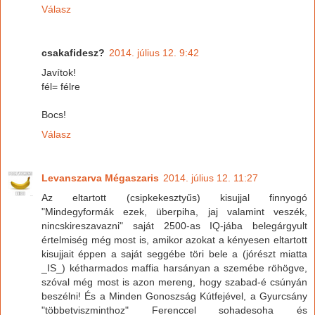
Válasz
csakafidesz?
2014. július 12. 9:42
Javítok!
fél= félre
Bocs!
Válasz
Levanszarva Mégaszaris
2014. július 12. 11:27
Az eltartott (csipkekesztyűs) kisujjal finnyogó
"Mindegyformák ezek, überpiha, jaj valamint veszék,
nincskireszavazni" saját 2500-as IQ-jába belegárgyult
értelmiség még most is, amikor azokat a kényesen eltartott
kisujjait éppen a saját seggébe töri bele a (jórészt miatta
_IS_) kétharmados maffia harsányan a szemébe röhögve,
szóval még most is azon mereng, hogy szabad-é csúnyán
beszélni! És a Minden Gonoszság Kútfejével, a Gyurcsány
"többetviszminthoz" Ferenccel sohadesoha és