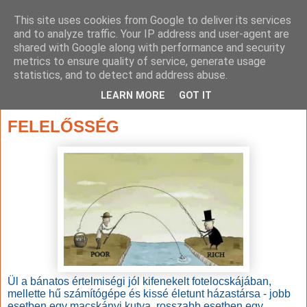
This site uses cookies from Google to deliver its services
and to analyze traffic. Your IP address and user-agent are
shared with Google along with performance and security
metrics to ensure quality of service, generate usage
statistics, and to detect and address abuse.
▼
LEARN MORE
GOT IT
2014. július 11., péntek
FELELŐSSÉG
Ül a bánatos értelmiségi jól kifenekelt fotelocskájában,
mellette hű számítógépe és kissé életunt házastársa - jobb
esetben egy macskányi kutya, rosszabb esetben egy