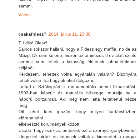
semmi.
Válasz
csakafidesz?
2014. július 11. 23:30
T. Ildikó Olasz!
Sajnos sokszor hallani, hogy a Fidesz egy maffia, no de az
MSzp, Dk sem különb, hiszen az ominózus 8 év alatt szinte
semmit sem tettek a lakosság életének jobbátételének
céljából.
Kérdezem, tehettek volna egyáltalán valamit? Bizonyára
tettek volna, ha hagyják őket dolgozni.
Láttad a Sztálingrád c. monumentális német filmalkotást.
1993-ban készült és naturális hűséggel mutatja be a
háború borzalmait. Aki még nem látta feltétlenül nézze
meg.
Ott lehet látni igazán, hogy milyen kartácstűzben
előrehaladni
elképesztő körülmények között.
Csoda, hogy ezek az emberek ezt a szörnyű igénybevételt
idegekkel bírták és képesek voltak a kimenetet a maguk