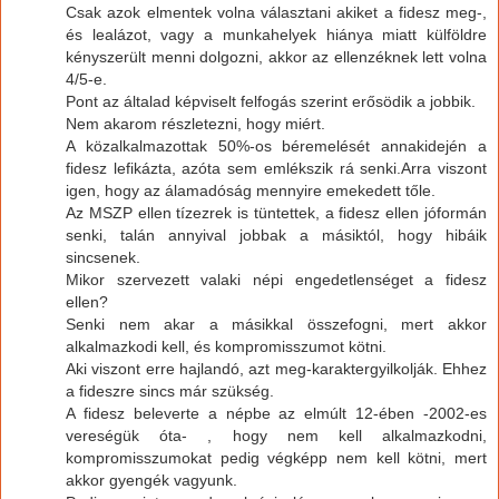
Csak azok elmentek volna választani akiket a fidesz meg-,
és lealázot, vagy a munkahelyek hiánya miatt külföldre
kényszerült menni dolgozni, akkor az ellenzéknek lett volna
4/5-e.
Pont az általad képviselt felfogás szerint erősödik a jobbik.
Nem akarom részletezni, hogy miért.
A közalkalmazottak 50%-os béremelését annakidején a
fidesz lefikázta, azóta sem emlékszik rá senki.Arra viszont
igen, hogy az álamadóság mennyire emekedett tőle.
Az MSZP ellen tízezrek is tüntettek, a fidesz ellen jóformán
senki, talán annyival jobbak a másiktól, hogy hibáik
sincsenek.
Mikor szervezett valaki népi engedetlenséget a fidesz
ellen?
Senki nem akar a másikkal összefogni, mert akkor
alkalmazkodi kell, és kompromisszumot kötni.
Aki viszont erre hajlandó, azt meg-karaktergyilkolják. Ehhez
a fideszre sincs már szükség.
A fidesz beleverte a népbe az elmúlt 12-ében -2002-es
vereségük óta- , hogy nem kell alkalmazkodni,
kompromisszumokat pedig végképp nem kell kötni, mert
akkor gyengék vagyunk.