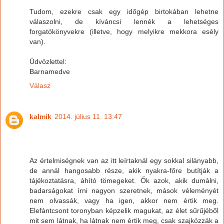
Tudom, ezekre csak egy időgép birtokában lehetne
válaszolni, de kíváncsi lennék a lehetséges
forgatókönyvekre (illetve, hogy melyikre mekkora esély
van).
Üdvözlettel:
Barnamedve
Válasz
kalmik
2014. július 11. 13:47
Az értelmiségnek van az itt leírtaknál egy sokkal silányabb,
de annál hangosabb része, akik nyakra-főre butítják a
tájékoztatásra, áhító tömegeket. Ők azok, akik dumálni,
badarságokat írni nagyon szeretnek, mások véleményét
nem olvassák, vagy ha igen, akkor nem értik meg.
Elefántcsont toronyban képzelik magukat, az élet sűrűjéből
mit sem látnak, ha látnak nem értik meg, csak szajkózzák a