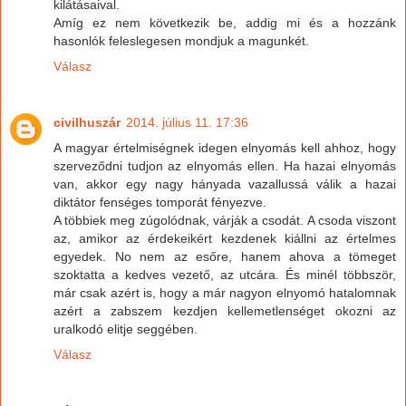
kilátásaival.
Amíg ez nem következik be, addig mi és a hozzánk
hasonlók feleslegesen mondjuk a magunkét.
Válasz
civilhuszár
2014. július 11. 17:36
A magyar értelmiségnek idegen elnyomás kell ahhoz, hogy
szerveződni tudjon az elnyomás ellen. Ha hazai elnyomás
van, akkor egy nagy hányada vazallussá válik a hazai
diktátor fenséges tomporát fényezve.
A többiek meg zúgolódnak, várják a csodát. A csoda viszont
az, amikor az érdekeikért kezdenek kiállni az értelmes
egyedek. No nem az esőre, hanem ahova a tömeget
szoktatta a kedves vezető, az utcára. És minél többször,
már csak azért is, hogy a már nagyon elnyomó hatalomnak
azért a zabszem kezdjen kellemetlenséget okozni az
uralkodó elitje seggében.
Válasz