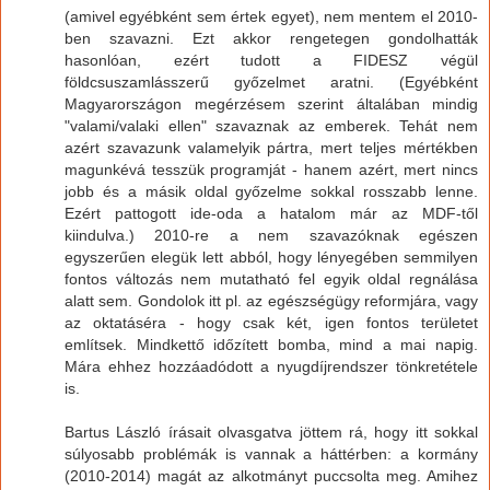
(amivel egyébként sem értek egyet), nem mentem el 2010-
ben szavazni. Ezt akkor rengetegen gondolhatták
hasonlóan, ezért tudott a FIDESZ végül
földcsuszamlásszerű győzelmet aratni. (Egyébként
Magyarországon megérzésem szerint általában mindig
"valami/valaki ellen" szavaznak az emberek. Tehát nem
azért szavazunk valamelyik pártra, mert teljes mértékben
magunkévá tesszük programját - hanem azért, mert nincs
jobb és a másik oldal győzelme sokkal rosszabb lenne.
Ezért pattogott ide-oda a hatalom már az MDF-től
kiindulva.) 2010-re a nem szavazóknak egészen
egyszerűen elegük lett abból, hogy lényegében semmilyen
fontos változás nem mutatható fel egyik oldal regnálása
alatt sem. Gondolok itt pl. az egészségügy reformjára, vagy
az oktatáséra - hogy csak két, igen fontos területet
említsek. Mindkettő időzített bomba, mind a mai napig.
Mára ehhez hozzáadódott a nyugdíjrendszer tönkretétele
is.
Bartus László írásait olvasgatva jöttem rá, hogy itt sokkal
súlyosabb problémák is vannak a háttérben: a kormány
(2010-2014) magát az alkotmányt puccsolta meg. Amihez