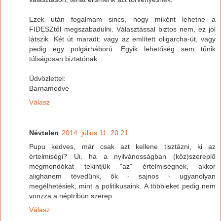
Ezek után fogalmam sincs, hogy miként lehetne a
FIDESZtől megszabadulni. Választással biztos nem, ez jól
látszik. Két út maradt: vagy az említett oligarcha-út, vagy
pedig egy polgárháború. Egyik lehetőség sem tűnik
túlságosan biztatónak.
Üdvözlettel:
Barnamedve
Válasz
Névtelen
2014. július 11. 20:21
Pupu kedves, már csak azt kellene tisztázni, ki az
értelmiségi? Ui. ha a nyilvánosságban (köz)szereplő
megmondókat tekintjük "az" értelmiségnek, akkor
alighanem tévedünk, ők - sajnos - ugyanolyan
megélhetésiek, mint a politikusaink. A többieket pedig nem
vonzza a néptribün szerep.
Válasz