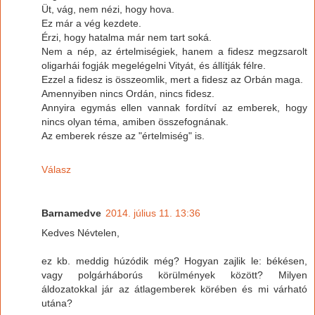
Üt, vág, nem nézi, hogy hova.
Ez már a vég kezdete.
Érzi, hogy hatalma már nem tart soká.
Nem a nép, az értelmiségiek, hanem a fidesz megzsarolt
oligarhái fogják megelégelni Vityát, és állítják félre.
Ezzel a fidesz is összeomlik, mert a fidesz az Orbán maga.
Amennyiben nincs Ordán, nincs fidesz.
Annyira egymás ellen vannak fordítví az emberek, hogy
nincs olyan téma, amiben összefognának.
Az emberek része az "értelmiség" is.
Válasz
Barnamedve
2014. július 11. 13:36
Kedves Névtelen,
ez kb. meddig húzódik még? Hogyan zajlik le: békésen,
vagy polgárháborús körülmények között? Milyen
áldozatokkal jár az átlagemberek körében és mi várható
utána?