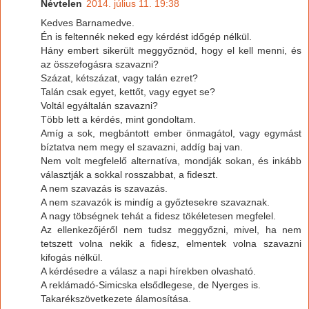
Névtelen
2014. július 11. 19:38
Kedves Barnamedve.
Én is feltennék neked egy kérdést időgép nélkül.
Hány embert sikerült meggyőznöd, hogy el kell menni, és
az összefogásra szavazni?
Százat, kétszázat, vagy talán ezret?
Talán csak egyet, kettőt, vagy egyet se?
Voltál egyáltalán szavazni?
Több lett a kérdés, mint gondoltam.
Amíg a sok, megbántott ember önmagátol, vagy egymást
bíztatva nem megy el szavazni, addíg baj van.
Nem volt megfelelő alternatíva, mondják sokan, és inkább
választják a sokkal rosszabbat, a fideszt.
A nem szavazás is szavazás.
A nem szavazók is mindíg a győztesekre szavaznak.
A nagy töbségnek tehát a fidesz tökéletesen megfelel.
Az ellenkezőjéről nem tudsz meggyőzni, mivel, ha nem
tetszett volna nekik a fidesz, elmentek volna szavazni
kifogás nélkül.
A kérdésedre a válasz a napi hírekben olvasható.
A reklámadó-Simicska elsődlegese, de Nyerges is.
Takarékszövetkezete álamosítása.