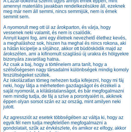
A Lázár-doktrína szerint úgyis annyit érnek éppen, mint
amennyi materiális javakban rendelkezésükre áll, ezeknek
meg már nem áll semmi, nincs semmijük, nem is érnek
semmit sem.
A nyomorult meg ott ül az árokparton, és várja, hogy
vessenek neki valamit, és nem is csalódik.
Annyit kapni fog, ami egy életnek nevezhető élethez kevés,
a meghaláshoz sok, hiszen ha meghal és nincs rokona, aki
a hátán kicipelje a sírjához, akkor ott büdösködik majd az
árokszélen, ami a kifinomult szaglású új urakra és hölgyekre
bizonyára zavarólag hatna.
Az csak a baj, hogy a történelem arra tanít, hogy a
szélsőségesen nagy társadalmi különbségek mindig komoly
feszültségeket szültek.
Az iskolázatlan tömeg nehezen tudja kifejezni, hogy mi fáj
neki, hogy látja a mérhetetlen gazdagságot és érzékeli a
saját nyomorát, a kilátástalanságot, és bár megfogalmazni
nem mindig tudja, de fáj a szíve a porontyaiért is, akiknek
éppen olyan sorsot szán ez az ország, mint amilyen neki
jutott.
Az agressziót az esetek többségében az váltja ki, hogy az
egyik fél nem tudja megfelelően megfogalmazni a
gondolatait, szűk az érvkészlete, és amikor ez elfogy, akkor