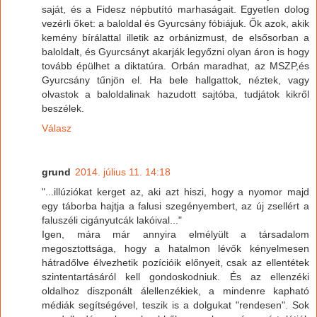
saját, és a Fidesz népbutító marhaságait. Egyetlen dolog
vezérli őket: a baloldal és Gyurcsány fóbiájuk. Ők azok, akik
kemény bírálattal illetik az orbánizmust, de elsősorban a
baloldalt, és Gyurcsányt akarják legyőzni olyan áron is hogy
tovább épülhet a diktatúra. Orbán maradhat, az MSZP,és
Gyurcsány tűnjön el. Ha bele hallgattok, néztek, vagy
olvastok a baloldalinak hazudott sajtóba, tudjátok kikről
beszélek.
Válasz
grund
2014. július 11. 14:18
"...illúziókat kerget az, aki azt hiszi, hogy a nyomor majd
egy táborba hajtja a falusi szegényembert, az új zsellért a
faluszéli cigányutcák lakóival..."
Igen, mára már annyira elmélyült a társadalom
megosztottsága, hogy a hatalmon lévők kényelmesen
hátradőlve élvezhetik pozícióik előnyeit, csak az ellentétek
szintentartásáról kell gondoskodniuk. És az ellenzéki
oldalhoz diszponált álellenzékiek, a mindenre kapható
médiák segítségével, teszik is a dolgukat "rendesen". Sok