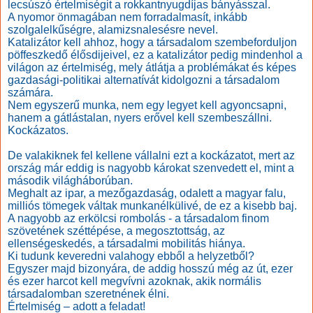
lecsúszó értelmiségit a rokkantnyugdíjas bányásszal.
A nyomor önmagában nem forradalmasít, inkább
szolgalelkűségre, alamizsnalesésre nevel.
Katalizátor kell ahhoz, hogy a társadalom szembeforduljon
pöffeszkedő élősdijeivel, ez a katalizátor pedig mindenhol a
világon az értelmiség, mely átlátja a problémákat és képes
gazdasági-politikai alternatívát kidolgozni a társadalom
számára.
Nem egyszerű munka, nem egy legyet kell agyoncsapni,
hanem a gátlástalan, nyers erővel kell szembeszállni.
Kockázatos.
De valakiknek fel kellene vállalni ezt a kockázatot, mert az
ország már eddig is nagyobb károkat szenvedett el, mint a
második világháborúban.
Meghalt az ipar, a mezőgazdaság, odalett a magyar falu,
milliós tömegek váltak munkanélkülivé, de ez a kisebb baj.
A nagyobb az erkölcsi rombolás - a társadalom finom
szövetének széttépése, a megosztottság, az
ellenségeskedés, a társadalmi mobilitás hiánya.
Ki tudunk keveredni valahogy ebből a helyzetből?
Egyszer majd bizonyára, de addig hosszú még az út, ezer
és ezer harcot kell megvívni azoknak, akik normális
társadalomban szeretnének élni.
Értelmiség – adott a feladat!