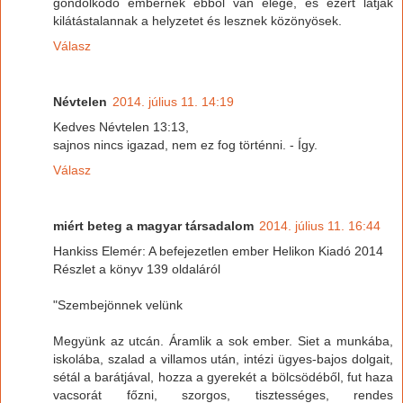
gondolkodó embernek ebből van elege, és ezért látják
kilátástalannak a helyzetet és lesznek közönyösek.
Válasz
Névtelen
2014. július 11. 14:19
Kedves Névtelen 13:13,
sajnos nincs igazad, nem ez fog történni. - Így.
Válasz
miért beteg a magyar társadalom
2014. július 11. 16:44
Hankiss Elemér: A befejezetlen ember Helikon Kiadó 2014
Részlet a könyv 139 oldaláról
"Szembejönnek velünk
Megyünk az utcán. Áramlik a sok ember. Siet a munkába,
iskolába, szalad a villamos után, intézi ügyes-bajos dolgait,
sétál a barátjával, hozza a gyerekét a bölcsödéből, fut haza
vacsorát főzni, szorgos, tisztességes, rendes