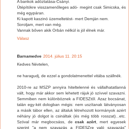
A bankok adóztatása-Csányi.
Útépítókre visszamenőleges adó- megint csak Simicska, és
még egypáran.
Ki kapott kaszinó üzemeltetést- mert Demján nem.
Soroljam, mert van még.
Vannak bőven akik Orbán nélkül is jól élnek már.
Válasz
Barnamedve
2014. július 11. 20:15
Kedves Névtelen,
ne haragudj, de ezzel a gondolatmenettel vitába szállnék.
2010-re az MSZP annyira hiteltelenné és vállalhatatlanná
vált, hogy már akkor sem lehetett rájuk jó szívvel szavazni.
Semmiben nem különböznek a FIDESZtől. Azaz bocsánat,
talán egy-két dologban mégis: nem uszítanak látványosan
a másik tábor ellen, az általuk létrehozott kormányok azért
néhány jó dolgot is csináltak (és még több rosszat)...etc.
Szóval már megbocsáss, de
csak azért
, mert egyesek
szerint "a nem szavazás a FIDESZre való szavazás"