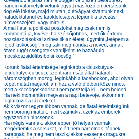
követendő eljárás nem a döggel való szembefordulás,
hanem valamelyik velünk együtt masírozó embertársunk
dög elé lökése, majd miután jó étvágyat kívántunk neki,
haladéktalanul és farokfelcsapva lépjünk a távozás
hímvesszejére, vagy mire is.
A mai fiatal a politikai posztokat még csak nem is
kommentálja, kivéve, ha szélsőjobbos, mert ők érdemi
hozzászólásokkal színesítik az életet, úgymint „letépem a
fejed kisköcsög”, meg „aki megmondja a neved, annak
ötven rugót csengetek vérdíjként, te hazaáruló
mocskoszsidólibsibolsi köcsög!”
Korunk fiatal értelmisége leginkább a cicuskutyus-
jujjdehülye-cukicucc szentháromság által határolt
háromszögben mozog, leginkább a facebookon, ahol olyan
képet mutat magáról, amihez a való életben köze nincs,
mert a köcsögösködéseit nem posztolja ki – nem bolond.
Ha neki momentán megvan a napi betevője, akkor nem
foglalkozik a lúzerekkel.
Akik viszont egyre többen vannak, de fiatal értelmiségünk
nem borong miattuk, mert számukra ezek az emberek
egyszerűen nincsenek.
Ha mégis vannak, akkor éppen jó helyen vannak,
megérdemlik a sorsukat, miért nem harcolnak, tépnek,
harapnak, ha meg nem teszik, akkor vessenek magukra.