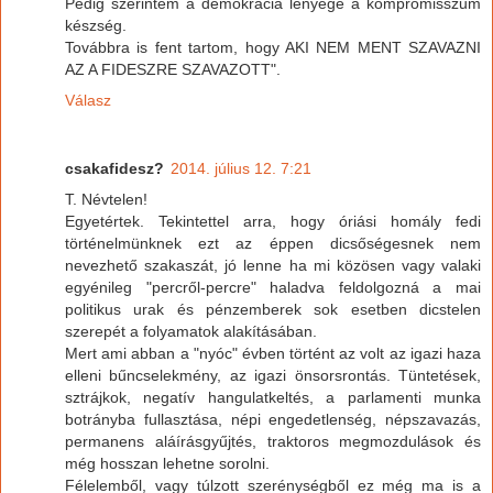
Pedig szerintem a demokrácia lényege a kompromisszum
készség.
Továbbra is fent tartom, hogy AKI NEM MENT SZAVAZNI
AZ A FIDESZRE SZAVAZOTT".
Válasz
csakafidesz?
2014. július 12. 7:21
T. Névtelen!
Egyetértek. Tekintettel arra, hogy óriási homály fedi
történelmünknek ezt az éppen dicsőségesnek nem
nevezhető szakaszát, jó lenne ha mi közösen vagy valaki
egyénileg "percről-percre" haladva feldolgozná a mai
politikus urak és pénzemberek sok esetben dicstelen
szerepét a folyamatok alakításában.
Mert ami abban a "nyóc" évben történt az volt az igazi haza
elleni bűncselekmény, az igazi önsorsrontás. Tüntetések,
sztrájkok, negatív hangulatkeltés, a parlamenti munka
botrányba fullasztása, népi engedetlenség, népszavazás,
permanens aláírásgyűjtés, traktoros megmozdulások és
még hosszan lehetne sorolni.
Félelemből, vagy túlzott szerénységből ez még ma is a