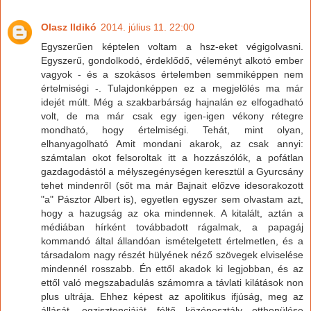
Olasz Ildikó
2014. július 11. 22:00
Egyszerűen képtelen voltam a hsz-eket végigolvasni.
Egyszerű, gondolkodó, érdeklődő, véleményt alkotó ember
vagyok - és a szokásos értelemben semmiképpen nem
értelmiségi -. Tulajdonképpen ez a megjelölés ma már
idejét múlt. Még a szakbarbárság hajnalán ez elfogadható
volt, de ma már csak egy igen-igen vékony rétegre
mondható, hogy értelmiségi. Tehát, mint olyan,
elhanyagolható Amit mondani akarok, az csak annyi:
számtalan okot felsoroltak itt a hozzászólók, a pofátlan
gazdagodástól a mélyszegénységen keresztül a Gyurcsány
tehet mindenről (sőt ma már Bajnait előzve idesorakozott
"a" Pásztor Albert is), egyetlen egyszer sem olvastam azt,
hogy a hazugság az oka mindennek. A kitalált, aztán a
médiában hírként továbbadott rágalmak, a papagáj
kommandó által állandóan ismételgetett értelmetlen, és a
társadalom nagy részét hülyének néző szövegek elviselése
mindennél rosszabb. Én ettől akadok ki legjobban, és az
ettől való megszabadulás számomra a távlati kilátások non
plus ultrája. Ehhez képest az apolitikus ifjúság, meg az
állását, egzisztenciáját féltő középosztály otthonülése