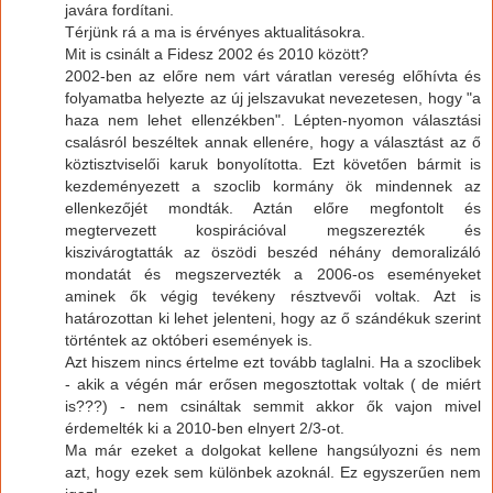
javára fordítani.
Térjünk rá a ma is érvényes aktualitásokra.
Mit is csinált a Fidesz 2002 és 2010 között?
2002-ben az előre nem várt váratlan vereség előhívta és
folyamatba helyezte az új jelszavukat nevezetesen, hogy "a
haza nem lehet ellenzékben". Lépten-nyomon választási
csalásról beszéltek annak ellenére, hogy a választást az ő
köztisztviselői karuk bonyolította. Ezt követően bármit is
kezdeményezett a szoclib kormány ök mindennek az
ellenkezőjét mondták. Aztán előre megfontolt és
megtervezett kospirációval megszerezték és
kiszivárogtatták az öszödi beszéd néhány demoralizáló
mondatát és megszervezték a 2006-os eseményeket
aminek ők végig tevékeny résztvevői voltak. Azt is
határozottan ki lehet jelenteni, hogy az ő szándékuk szerint
történtek az októberi események is.
Azt hiszem nincs értelme ezt tovább taglalni. Ha a szoclibek
- akik a végén már erősen megosztottak voltak ( de miért
is???) - nem csináltak semmit akkor ők vajon mivel
érdemelték ki a 2010-ben elnyert 2/3-ot.
Ma már ezeket a dolgokat kellene hangsúlyozni és nem
azt, hogy ezek sem különbek azoknál. Ez egyszerűen nem