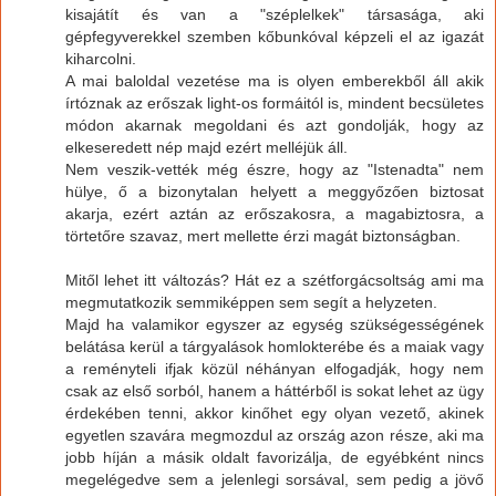
kisajátít és van a "széplelkek" társasága, aki
gépfegyverekkel szemben kőbunkóval képzeli el az igazát
kiharcolni.
A mai baloldal vezetése ma is olyen emberekből áll akik
írtóznak az erőszak light-os formáitól is, mindent becsületes
módon akarnak megoldani és azt gondolják, hogy az
elkeseredett nép majd ezért melléjük áll.
Nem veszik-vették még észre, hogy az "Istenadta" nem
hülye, ő a bizonytalan helyett a meggyőzően biztosat
akarja, ezért aztán az erőszakosra, a magabiztosra, a
törtetőre szavaz, mert mellette érzi magát biztonságban.
Mitől lehet itt változás? Hát ez a szétforgácsoltság ami ma
megmutatkozik semmiképpen sem segít a helyzeten.
Majd ha valamikor egyszer az egység szükségességének
belátása kerül a tárgyalások homlokterébe és a maiak vagy
a reményteli ifjak közül néhányan elfogadják, hogy nem
csak az első sorból, hanem a háttérből is sokat lehet az ügy
érdekében tenni, akkor kinőhet egy olyan vezető, akinek
egyetlen szavára megmozdul az ország azon része, aki ma
jobb híján a másik oldalt favorizálja, de egyébként nincs
megelégedve sem a jelenlegi sorsával, sem pedig a jövő