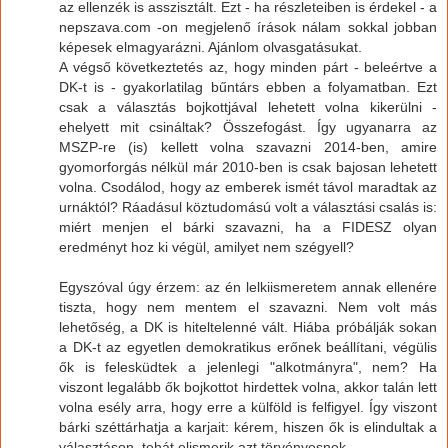
az ellenzék is asszisztált. Ezt - ha részleteiben is érdekel - a
nepszava.com -on megjelenő írások nálam sokkal jobban
képesek elmagyarázni. Ajánlom olvasgatásukat.
A végső következtetés az, hogy minden párt - beleértve a
DK-t is - gyakorlatilag bűntárs ebben a folyamatban. Ezt
csak a választás bojkottjával lehetett volna kikerülni -
ehelyett mit csináltak? Összefogást. Így ugyanarra az
MSZP-re (is) kellett volna szavazni 2014-ben, amire
gyomorforgás nélkül már 2010-ben is csak bajosan lehetett
volna. Csodálod, hogy az emberek ismét távol maradtak az
urnáktól? Ráadásul köztudomású volt a választási csalás is:
miért menjen el bárki szavazni, ha a FIDESZ olyan
eredményt hoz ki végül, amilyet nem szégyell?
Egyszóval úgy érzem: az én lelkiismeretem annak ellenére
tiszta, hogy nem mentem el szavazni. Nem volt más
lehetőség, a DK is hiteltelenné vált. Hiába próbálják sokan
a DK-t az egyetlen demokratikus erőnek beállítani, végülis
ők is felesküdtek a jelenlegi "alkotmányra", nem? Ha
viszont legalább ők bojkottot hirdettek volna, akkor talán lett
volna esély arra, hogy erre a külföld is felfigyel. Így viszont
bárki széttárhatja a karjait: kérem, hiszen ők is elindultak a
választáson, tehát elismerik azt törvényesnek.