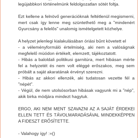
legújabbkori történelmünk feldolgozatlan sötét foltja.
Ezt kellene a felnövő generációknak feltétlenül megismerni,
mert csak így lenne meg szüntethető meg a "mindenért
Gyurcsány a felelős" unalomig ismételgetett közhelye.
A helyzet jelenlegi kialakulásában óriási bűnt követett el
- a véleményformáló értelmiség, aki nem a valóságnak
megfelelő müódon értékelt, elemzett, tájékoztatott.
- Hibás a baloldali politikusi garnitúra, mert hibásan mérte
fel a helyzetét és nem volt eléggé erőszakos, meg sem
próbált a saját akaratának érvényt szerezni.
- Hibás az akkori ellenzék, aki tudatosan vezette fél a
"népét".
- Végül, de nem utolsósorban hibásak vagyunk mi a "nép",
akik birka módjára mindezt hagytuk.
ERGO, AKI NEM MENT SZAVAZNI AZ A SAJÁT ÉRDEKEI
ELLEN TETT ÉS TÁVOLMARADÁSÁVAL MINDEKKÉPPEN
A FIDESZT ERŐSÍTETTE.
- Valahogy így! :=()