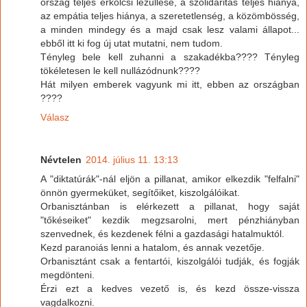
ország teljes erkölcsi lezüllése, a szolidaritás teljes hiánya,
az empátia teljes hiánya, a szeretetlenség, a közömbösség,
a minden mindegy és a majd csak lesz valami állapot...
ebből itt ki fog új utat mutatni, nem tudom.
Tényleg bele kell zuhanni a szakadékba???? Tényleg
tökéletesen le kell nullázódnunk????
Hát milyen emberek vagyunk mi itt, ebben az országban
????
Válasz
Névtelen
2014. július 11. 13:13
A "diktatúrák"-nál eljön a pillanat, amikor elkezdik "felfalni"
önnön gyermeküket, segítőiket, kiszolgálóikat.
Orbanisztánban is elérkezett a pillanat, hogy saját
"tőkéseiket" kezdik megzsarolni, mert pénzhiányban
szenvednek, és kezdenek félni a gazdasági hatalmuktól.
Kezd paranoiás lenni a hatalom, és annak vezetője.
Orbanisztánt csak a fentartói, kiszolgálói tudják, és fogják
megdönteni.
Érzi ezt a kedves vezető is, és kezd össze-vissza
vagdalkozni.