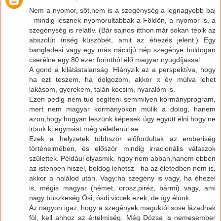
Nem a nyomor, sőt,nem is a szegénység a legnagyobb baj
- mindig lesznek nyomorultabbak a Földön, a nyomor is, a
szegénység is relatív. (Bár sajnos itthon már sokan tépik az
abszolút ínség küszöbét, amit az éhezés jelent.) Egy
bangladesi vagy egy más nációjú nép szegénye boldogan
cserélne egy 80 ezer forintból élő magyar nyugdíjassal.
A gond a kilátástalanság. Hiányzik az a perspektíva, hogy
ha ezt teszem, ha dolgozom, akkor x év múlva lehet
lakásom, gyerekem, talán kocsim, nyaralóm is.
Ezen pedig nem tud segíteni semmilyen kormányprogram,
mert nem magyar kormányokon múlik a dolog, hanem
azon,hogy hogyan leszünk képesek úgy együtt élni hogy ne
irtsuk ki egymást még véletlenül se.
Ezek a helyzetek többször előfordultak az emberiség
történelmében, és először mindig irracionális válaszok
születtek. Például olyasmik, hgoy nem abban,hanem ebben
az istenben hiszel, boldog lehetsz - ha az életedben nem is,
akkor a halálod után. Vagy:ha szegény is vagy, ha éhezel
is, mégis magyar (német, orosz,piréz, bármi) vagy, ami
nagy büszkeség.Ősi, ósdi viccek ezek, de így élünk.
Az nagyon igaz, hogy a szegények maguktól sose lázadnak
föl, kell ahhoz az értelmiség. Még Dózsa is nemesember