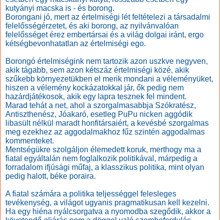
kutyányi macska is - és borong.
Borongani jó, mert az értelmiségi lét feltételezi a társadalmi
felelősségérzetet, és aki borong, az nyilvánvalóan
felelősséget érez embertársai és a világ dolgai iránt, ergo
kétségbevonhatatlan az értelmiségi ego.
Borongó értelmiségink nem tartozik azon uszkve negyven,
akik tágabb, sem azon kétszáz értelmiségi közé, akik
szűkebb környezetükben el merik mondani a véleményüket,
hiszen a vélemény kockázatokkal jár, ők pedig nem
hazárdjátékosok, akik egy lapra tesznek fel mindent.
Marad tehát a net, ahol a szorgalmasabbja Szókratész,
Antiszthenész, Jóakaró, esetleg PuPu nicken aggódik
libasült nélkül maradt honfitársaiért, a kevésbé szorgalmas
meg ezekhez az aggodalmakhoz fűz szintén aggodalmas
kommenteket.
Mentségükre szolgáljon élemedett koruk, merthogy ma a
fiatal egyáltalán nem foglalkozik politikával, márpedig a
forradalom ifjúsági műfaj, a klasszikus politika, mint olyan
pedig halott, béke poraira.
A fiatal számára a politika teljességgel felesleges
tevékenység, a világot ugyanis pragmatikusan kell kezelni.
Ha egy hiéna nyálcsorgatva a nyomodba szegődik, akkor a