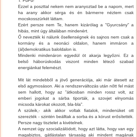
T. PuPu!
Ezzel a poszttal nekem nem aranyoztad be a napom, mert
ha arany akkor sérga és én bármerre néztem csak
mocskosszürkét láttam.
Ezért persze nem Te, hanem kizárólag a "Gyurcsány" a
hibás, mint úgy általában mindenért.
Ő nevezték ki nálunk ősellenségnek és sajnos nem csak a
kormány és a neonáci oldalon, hanem immáron a
(ál)demokratikus baloldalon is.
Mindenki mindenáron egyedül öt akarja legyőzni. Ez a
belső háborúskodás viszont minden létező szabad
energiánkat felemészt.
Mit lát mindebből a jövő generációja, aki már átesett az
első agymosáson. Aki a rendszerváltozás után nőtt fel mást
sem hallott, hogy az "átkosban minden rossz volt, az
emberi jogokat a sárba tiporták, a szovjet elnyomás
micsoda károkat okozott, bla-bla".
A szüleik,- akik akkor voltak fiatalok, mindenüket ott
szerezték - szintén beálltak a sorba és a kórust erősítették.
Persze nagy tisztelet a kivételnek.
A nemzet úgy szocializálódott, hogy azt látta, hogy van egy
magabiztos, gátlástalan társaság aki mindent magának