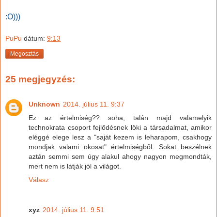
:O)))
PuPu
dátum:
9:13
Megosztás
25 megjegyzés:
Unknown
2014. július 11. 9:37
Ez az értelmiség?? soha, talán majd valamelyik
technokrata csoport fejlődésnek löki a társadalmat, amikor
eléggé elege lesz a "saját kezem is leharapom, csakhogy
mondjak valami okosat" értelmiségből. Sokat beszélnek
aztán semmi sem úgy alakul ahogy nagyon megmondták,
mert nem is látják jól a világot.
Válasz
xyz
2014. július 11. 9:51