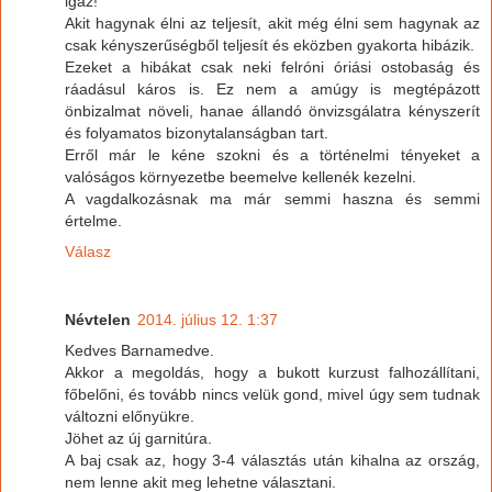
igaz!
Akit hagynak élni az teljesít, akit még élni sem hagynak az
csak kényszerűségből teljesít és eközben gyakorta hibázik.
Ezeket a hibákat csak neki felróni óriási ostobaság és
ráadásul káros is. Ez nem a amúgy is megtépázott
önbizalmat növeli, hanae állandó önvizsgálatra kényszerít
és folyamatos bizonytalanságban tart.
Erről már le kéne szokni és a történelmi tényeket a
valóságos környezetbe beemelve kellenék kezelni.
A vagdalkozásnak ma már semmi haszna és semmi
értelme.
Válasz
Névtelen
2014. július 12. 1:37
Kedves Barnamedve.
Akkor a megoldás, hogy a bukott kurzust falhozállítani,
főbelőni, és tovább nincs velük gond, mivel úgy sem tudnak
változni előnyükre.
Jöhet az új garnitúra.
A baj csak az, hogy 3-4 választás után kihalna az ország,
nem lenne akit meg lehetne választani.