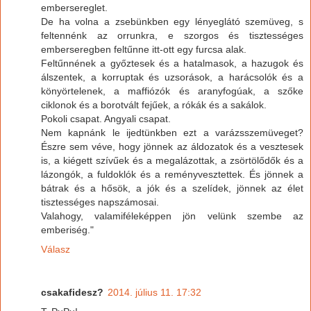
embersereglet.
De ha volna a zsebünkben egy lényeglátó szemüveg, s
feltennénk az orrunkra, e szorgos és tisztességes
emberseregben feltűnne itt-ott egy furcsa alak.
Feltűnnének a győztesek és a hatalmasok, a hazugok és
álszentek, a korruptak és uzsorások, a harácsolók és a
könyörtelenek, a maffiózók és aranyfogúak, a szőke
ciklonok és a borotvált fejűek, a rókák és a sakálok.
Pokoli csapat. Angyali csapat.
Nem kapnánk le ijedtünkben ezt a varázsszemüveget?
Észre sem véve, hogy jönnek az áldozatok és a vesztesek
is, a kiégett szívűek és a megalázottak, a zsörtölődők és a
lázongók, a fuldoklók és a reményvesztettek. És jönnek a
bátrak és a hősök, a jók és a szelídek, jönnek az élet
tisztességes napszámosai.
Valahogy, valamiféleképpen jön velünk szembe az
emberiség."
Válasz
csakafidesz?
2014. július 11. 17:32