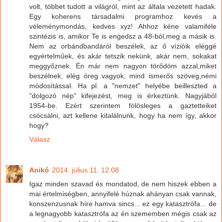
volt, többet tudott a világról, mint az általa vezetett hadak.
Egy koherens társadalmi programhoz kevés a
véleménymondás, kedves xyz! Ahhoz kéne valamiféle
szintézis is, amikor Te is engedsz a 48-ból,meg a másik is.
Nem az orbándbandáról beszélek, az ő vízióik eléggé
egyértelműek, és akár tetszik nekünk, akár nem, sokakat
meggyőznek. Én már nem nagyon törődöm azzal,miket
beszélnek, elég öreg vagyok, mind ismerős szöveg,némi
módosítással. Ha pl. a "nemzet" helyébe beilleszted a
"dolgozó nép" kifejezést, meg is érkeztünk. Nagyjából
1954-be. Ezért szerintem fölösleges a gaztetteiket
csócsálni, azt kellene kitalálnunk, hogy ha nem így, akkor
hogy?
Válasz
Anikó
2014. július 11. 12:08
Igaz minden szavad és mondatod, de nem hiszek ebben a
mai értelmiségben, annyifelé húznak ahányan csak vannak,
konszenzusnak híre hamva sincs... ez egy katasztrófa... de
a legnagyobb katasztrófa az én szememben mégis csak az