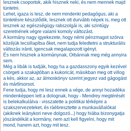
lesznek csoportok, akik hisznek neki, és nem mennek majd
tüntetni.
Lehet, igaza is lesz, de nem mindenki pedagógus, aki a
tüntetésre készülődik, lesznek ott durvább népek is, meg ott
lesznek az egészségügy rabszolgái is, aki szintúgy
szeretnének végre valami komoly változást.
A kormány nagy igyekezete, hogy némi pénzmagot szórva
közéjük lecsillapítsa őket, nem tudja feledtetni a strukturális
változás iránti, igencsak megalapozott igényt.
És nem hisznek a kormánynak, Orbánnak meg még annyira
sem.
Még a libák is tudják, hogy ha a gazdasszony egyik kezével
csörgeti a szakajtóban a kukoricát, másikban meg ott villog
a kés, akkor az, az álmoskönyv szerint jegyez vad gágogást
és mártírsorsot.
Fene tudja, hogy mi lesz ennek a vége, de annyi hozadéka
mindenképpen lett a dolognak, hogy - Mendrey megtérését
is belekalkulálva - visszatette a politikai térképre a
szakszervezeteket, és ráébresztette a munkavállalókat
(akiknek leánykori neve dolgozó...) hogy hiába bizonygatja
jószándékát a kormány, nem azt kell figyelni, hogy mit
mond, hanem azt, hogy mit tesz.