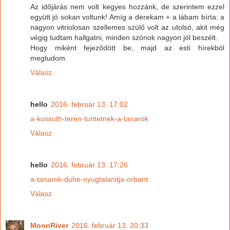
Az időjárás nem volt kegyes hozzánk, de szerintem ezzel
együtt jó sokan voltunk! Amíg a derekam + a lábam bírta: a
nagyon vitriolosan szellemes szülő volt az utolsó, akit még
végig tudtam hallgatni, minden szónok nagyon jól beszélt.
Hogy miként fejeződött be, majd az esti hírekból
megtudom.
Válasz
hello
2016. február 13. 17:02
a-kossuth-teren-tuntetnek-a-tanarok
Válasz
hello
2016. február 13. 17:26
a-tanarok-duhe-nyugtalanitja-orbant
Válasz
MoonRiver
2016. február 13. 20:33