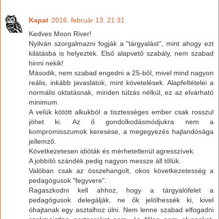
Kapat
2016. február 13. 21:31
Kedves Moon River!
Nyilván szorgalmazni fogják a "tárgyalást", mint ahogy ezt
kilátásba is helyezték. Első alapvető szabály, nem szabad
hinni nekik!
Második, nem szabad engedni a 25-ből, mivel mind nagyon
reális, inkább javaslatok, mint követelések. Alapfeltételei a
normális oktatásnak, minden túlzás nélkül, ez az elvárható
minimum.
A velük kötött alkukból a tisztességes ember csak rosszul
jöhet ki. Az ő gondolkodásmódjukra nem a
kompromisszumok keresése, a megegyezés hajlandósága
jellemző.
Következetesen idióták és mérhetetlenül agresszívek.
A jobbító szándék pedig nagyon messze áll tőlük.
Valóban csak az összehangolt, okos következetesség a
pedagógusok "fegyvere".
Ragaszkodni kell ahhoz, hogy a tárgyalófelet a
pedagógusok delegálják, ne ők jelölhessék ki, kivel
óhajtanak egy asztalhoz ülni. Nem lenne szabad elfogadni