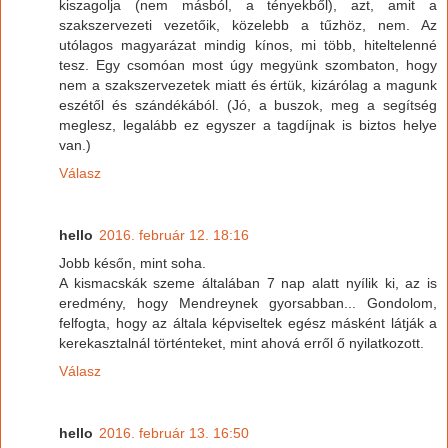
kiszagolja (nem másból, a tényekből), azt, amit a
szakszervezeti vezetőik, közelebb a tűzhöz, nem. Az
utólagos magyarázat mindig kínos, mi több, hiteltelenné
tesz. Egy csomóan most úgy megyünk szombaton, hogy
nem a szakszervezetek miatt és értük, kizárólag a magunk
eszétől és szándékából. (Jó, a buszok, meg a segítség
meglesz, legalább ez egyszer a tagdíjnak is biztos helye
van.)
Válasz
hello
2016. február 12. 18:16
Jobb későn, mint soha.
A kismacskák szeme általában 7 nap alatt nyílik ki, az is
eredmény, hogy Mendreynek gyorsabban... Gondolom,
felfogta, hogy az általa képviseltek egész másként látják a
kerekasztalnál történteket, mint ahová erről ő nyilatkozott.
Válasz
hello
2016. február 13. 16:50