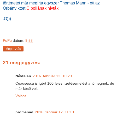
történetet már megírta egyszer Thomas Mann - ott az
Orbánviktort
Cipollának hívták...
:O)))
PuPu
dátum:
9:58
Megosztás
21 megjegyzés:
Névtelen
2016. február 12. 10:29
Ceaușescu is ígért 100 lejes fizetésemelést a tömegnek, de
már késő volt.
Válasz
promenad
2016. február 12. 11:19