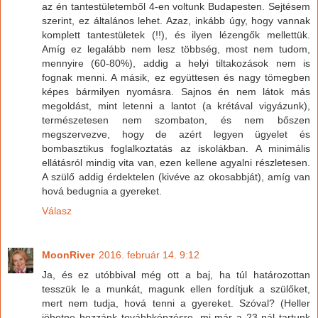
az én tantestületemből 4-en voltunk Budapesten. Sejtésem
szerint, ez általános lehet. Azaz, inkább úgy, hogy vannak
komplett tantestületek (!!), és ilyen lézengők mellettük.
Amíg ez legalább nem lesz többség, most nem tudom,
mennyire (60-80%), addig a helyi tiltakozások nem is
fognak menni. A másik, ez együttesen és nagy tömegben
képes bármilyen nyomásra. Sajnos én nem látok más
megoldást, mint letenni a lantot (a krétával vigyázunk),
természetesen nem szombaton, és nem bőszen
megszervezve, hogy de azért legyen ügyelet és
bombasztikus foglalkoztatás az iskolákban. A minimális
ellátásról mindig vita van, ezen kellene agyalni részletesen.
A szülő addig érdektelen (kivéve az okosabbját), amíg van
hová bedugnia a gyereket.
Válasz
MoonRiver
2016. február 14. 9:12
Ja, és ez utóbbival még ott a baj, ha túl határozottan
tesszük le a munkát, magunk ellen fordítjuk a szülőket,
mert nem tudja, hová tenni a gyereket. Szóval? (Heller
jöhetne hozzánk továbbképzésre, mi már a 23-nál tartunk