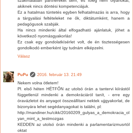
szakmaiatlan partnereket sem, és főleg nem olyanokat,
akiknek nincs döntési kompetenciájuk.
Ez a hatalmas tüntetés egyben felhatalmazás is arra, hogy
a tárgyalási feltételeket ne ők, diktátumként, hanem a
pedagógusok szabják.
Ha nincs mindenki által elfogadható ajánlatuk, jöhet a
következő nyomásgyakorlás!
Ez csak egy gondolatkísérlet volt, de én tisztességesen
gondolkodó emberként így tudnám elképzelni.
Válasz
PuPu
2016. február 13. 21:49
Nekem volna ötletem!
Pl. első héten HÉTFŐN az utolsó órán a tantervi kiírástól
függetlenül mindenki a demokráciáról tanít, - erre egy
óravázletot és anyagot összeállítani nektek ujjgyakorlat, de
bizonyára lehet segédanyagokat is találni, pl:
http://mandiner.hu/cikk/20160209_gulyas_a_demokracia_ol
yan_mint_a_testmozgas
KEDDEN az utolsó órán mindenki a parlamentarizmusrtól
oktat