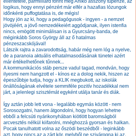
ellentétele, pármilliárd forint meg Anikó asszony tűpénze, az
logikus, hogy ennyi pénzért már elfér a hazafias lózungok
időnkénti puffogtatása is, de mégis!
Hogy jön az ki, hogy a pedagógusok - ingyen - a nemzet
jövöjéért, a jövő nemzedékeiért aggódjanak, ilyen istenfia
nincs, emögött minimálisan is a Gyurcsány-banda, de
méginkább Soros György áll az ő hatalmas
pénzeszacskójával!
Látszik rajtra a zavarodottság, habár még nem lóg a nyelve,
de a paranoia aktuális elhatalmasodásának tünetei azért
már értékelhetőnek tűnnek...
A kommunikációs stáb persze vadul tagad, mondván, hogy
ilyesmi nem hangzott el - kínos ez a dolog nekik, hiszen az
épeszűbbje tudja, hogy a KLIK megbukott, az iskolák
önállóságának elvétele semmiféle pozitív hozadékkal nem
járt, a jelenlegi szisztémát egyként utálja tanár és diák.
Így aztán jobb lett vona - legalább egymás között - nem
Sorosozgatni, hanem átgondolni, hogy hogyan lehetne
ebből a felcsúti nyárikonyhában kiötlött baromságból
arcvesztés nélkül kiifarolni, mnéghozzá gyorsan és halkan.
Pocak tanulhatott volna az őszödi beszédből - leginkább
azt, hogy nincs az a zárt kör, melyből ne szivárogna ki az,