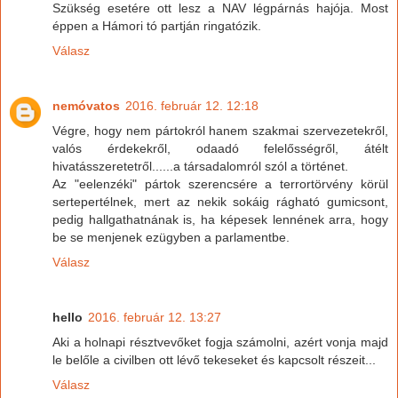
Szükség esetére ott lesz a NAV légpárnás hajója. Most
éppen a Hámori tó partján ringatózik.
Válasz
nemóvatos
2016. február 12. 12:18
Végre, hogy nem pártokról hanem szakmai szervezetekről,
valós érdekekről, odaadó felelősségről, átélt
hivatásszeretetről......a társadalomról szól a történet.
Az "eelenzéki" pártok szerencsére a terrortörvény körül
sertepertélnek, mert az nekik sokáig rágható gumicsont,
pedig hallgathatnának is, ha képesek lennének arra, hogy
be se menjenek ezügyben a parlamentbe.
Válasz
hello
2016. február 12. 13:27
Aki a holnapi résztvevőket fogja számolni, azért vonja majd
le belőle a civilben ott lévő tekeseket és kapcsolt részeit...
Válasz