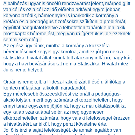
A balhézás ugyanis öncélú rendzavarást jelent, márpedig itt
van cél és ez a cél az idő előrehaladtával egyre jobban
körvonalazódik, bármennyire is iparkodik a kormány a
krétára és a pedagógus-fizetésekre szűkíteni a problémát,
egyúttal hangulatot keltve a telhetetlen tanárok ellen, akik
most kaptak béremelést, még van rá ígéretük is, de ezeknek
semmi sem elég...
Az egész úgy tűnik, mintha a kormány a közszféra
béremeléseivel kegyet gyakorolna, amihez jól jön neki a
statisztikai hivatal által kimutatott alacsony infláció, nagy kár,
hogy a havi bevásárlásokat nem a Statisztikai Hivatal intézi
Julis nénje helyett.
Orbán is remekelt, a Fidesz-frakció zárt ülésén, állítólag a
konteo műfajában alkotott maradandót.
Egy méretesebb összeesküvést vizionált a pedagógus-
akció folytán, merthogy számárta elképzelhetetlen, hogy
ennyi tanár egyszerre jöjjön rá, hogy a mai oktatáspolitika
egy kalap szarkalábat se ér, az meg egyenesen
elképzelhetetlen számára, hogy valaki felelősséget érezzen
a hivatásáért, anélkül, hogy pénzt követelne érte.
Jó, ő is érzi a saját felelősségét, de annak legalább van