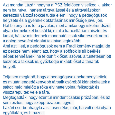
Azt mondta Lázár, hogyha a PSZ felelősen viselkedik, akkor
nem balhéval,
hanem tárgyalással és a tárgyalásokon
keresztül változásokkal tudja elérni, hogy a pedagógusok
helyzete és a gyerekek oktatásának minősége javuljon.
Hát bizony rá is fér a javulás, mert amikor egy iskolrendszer
olyan termékeket bocsát ki, mint a kancelláriaminiszter és
társai, hát az mindennek mondható, csak sikeresnek nem -
a dolog nevelési oldalát tekintve leginkább.
Ami azt illeti, a pedgógusok nem a Fradi kemény magja, de
ez persze nem jelenti azt, hogy a sofőrök is túl béékés
népek lennéánek, ha feldühítik őket, szóval, a tüntetésen ott
lesznek a taxisok is, győzködje inkább őket a tanarak
helyett.
Teljesen meglepő, hogy a pedagógusok bekeményítettek,
és miután engedékenyebb társaik csőréből kiénekeltették a
sajtot, még mielőtt a róka elvihette volna, felkapták és
visszarepültek vele a fára.
Megfogadták, hogy ezentúl mindent csakis prózában, és az
sem biztos, hogy szépprózában, ugye...
Lázárt cserbenhagyta a stílusérzéke, már, ha volt neki olyan
egyáltalán, és hibázott.