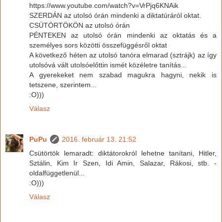
https://www.youtube.com/watch?v=VrPjq6KNAik
SZERDÁN az utolsó órán mindenki a diktatúráról oktat.
CSÜTÖRTÖKÖN az utolsó órán
PÉNTEKEN az utolsó órán mindenki az oktatás és a
személyes sors közötti összefüggésről oktat
A következő héten az utolsó tanóra elmarad (sztrájk) az így
utolsóvá vált utolsóelőttin ismét közéletre tanítás...
A gyerekeket nem szabad magukra hagyni, nekik is
tetszene, szerintem...
:O)))
Válasz
PuPu
2016. február 13. 21:52
Csütörtök lemaradt: diktátorokról lehetne tanítani, Hitler,
Sztálin, Kim Ir Szen, Idi Amin, Salazar, Rákosi, stb. -
oldalfüggetlenül...
:O)))
Válasz