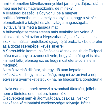
ami kellemetlen következményekkel járhat gazdájára, utána
meg már lehet magyarázkodni, de minek?
A lillafüredi beszéd is úgy vonul be a magyar
politikatörténetbe, mint amely bizonyította, hogy a Vezér
elemelkedett a talajtól és álomvilága magasságában
levitálva ítélte meg a társadalmat...
A hülyeséget természetesen más nyakába lett volna jó
akasztani, ezért aztán a Népszabadság sokéves, hiteles
szakmai múlttal rendelkező újságíróját próbálták beleterelni
az áldozat szerepébe, kevés sikerrel.
A Soros-fóbia kommunikációs eszköznek indult, de Picipoci
mára már annyira azonosult vele, hogy láthatólag el is hiszi,
- ismert lelki jelenség ez, és hogy most elérte őt is, nem
meglepő.
Nem ő az első diktátor, aki egy idő után képtelen
szétszálazni, hogy mi a valóság, meg mi az amivel a nép
egyszerű gyermekét etetjük - na, ne libacombra gondoljunk!
Lázár értelmetlennek nevezi a szombati tüntetést, jóllehet
nem a tüntetés értelmetlen, hanem ők.
Ő egyébként nem él álomvilágban, csak az ilyenkor
szokásos kárelhárítási tevékenységet folytatja, hátha