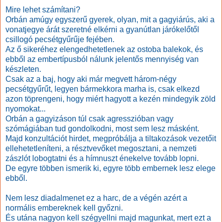
Mire lehet számítani?
Orbán amúgy egyszerű gyerek, olyan, mit a gagyiárús, aki a
vonatjegye árát szeretné elkérni a gyanútlan járókelőtől
csillogó pecsétgyűrűje fejében.
Az ő sikeréhez elengedhetetlenek az ostoba balekok, és
ebből az embertípusból nálunk jelentős mennyiség van
készleten.
Csak az a baj, hogy aki már megvett három-négy
pecsétgyűrűt, legyen bármekkora marha is, csak elkezd
azon töprengeni, hogy miért hagyott a kezén mindegyik zöld
nyomokat...
Orbán a gagyizáson túl csak agresszióban vagy
szómágiában tud gondolkodni, most sem lesz másként.
Majd konzultációt hirdet, megpróbálja a tiltakozások vezetőit
ellehetetleníteni, a résztvevőket megosztani, a nemzeti
zászlót lobogtatni és a hímnuszt énekelve tovább lopni.
De egyre többen ismerik ki, egyre több embernek lesz elege
ebből.
Nem lesz diadalmenet ez a harc, de a végén azért a
normális embereknek kell győzni.
És utána nagyon kell szégyellni majd magunkat, mert ezt a