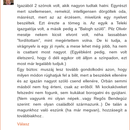
Igazából 2 szónok volt, akik nagyon tudtak hatni. Egyrészt
mert szellemesen, remekül, intelligensen dörgöltek oda,
másrészt, mert az az érzésem, mivelünk egy nyelvet
beszéltek. Ezt érezte a tömeg is. Az egyik a Teleki
igazgatója volt, a másik pedig a "Balogh szülő". Pilz Olivér
meséje nekem kicsit elvont volt, néha lassabban
"fordítottam", mint megértettem volna. De ki tudja, a
virágnyelv is egy jó nyelv, a mese lehet még jobb, ha nem
is csattant most nagyot. (Egyébként pedig, nem volt
életszerű, hogy ő déli egykor ott álljon a színpadon, ezt
most már legalább tudjuk.)
Egy biztos: muszáj lesz tovább gondolkodni azon, hogy
milyen módon rúghatjuk fel a bilit, mert a beszédek ellenére
és az igazán nagyot szóló csend ellenére, Orbán semmi
másból nem fog érteni, csak az erőből. Mi kockaköveket
felszedni nem fogunk, sem kukákat borogatni és gyújtani.
(Nem vagyunk mi olyan népek...vagy Regős Bendegúz
szerint: nem olyan családból származunk..) De talán a
magunkhoz való eszünk (ha már megvan), hozzásegít a
továbbiakhoz..
Válasz