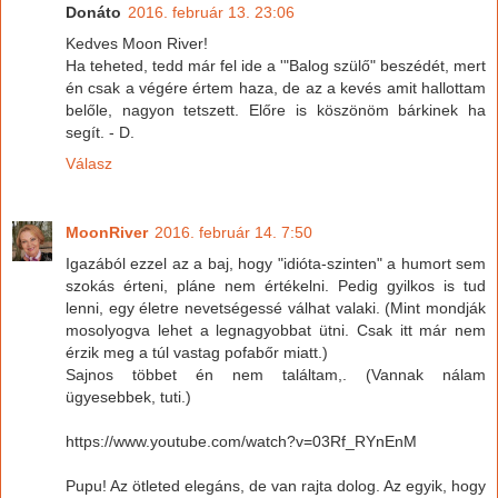
Donáto
2016. február 13. 23:06
Kedves Moon River!
Ha teheted, tedd már fel ide a '"Balog szülő" beszédét, mert
én csak a végére értem haza, de az a kevés amit hallottam
belőle, nagyon tetszett. Előre is köszönöm bárkinek ha
segít. - D.
Válasz
MoonRiver
2016. február 14. 7:50
Igazából ezzel az a baj, hogy "idióta-szinten" a humort sem
szokás érteni, pláne nem értékelni. Pedig gyilkos is tud
lenni, egy életre nevetségessé válhat valaki. (Mint mondják
mosolyogva lehet a legnagyobbat ütni. Csak itt már nem
érzik meg a túl vastag pofabőr miatt.)
Sajnos többet én nem találtam,. (Vannak nálam
ügyesebbek, tuti.)
https://www.youtube.com/watch?v=03Rf_RYnEnM
Pupu! Az ötleted elegáns, de van rajta dolog. Az egyik, hogy