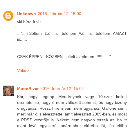
Unknown
2016. február 12. 15:00
vki bírta írni :
...".. túléltem EZT is...túléltem AZT is...túléltem AMAZT
is......
CSAK ÉPPEN - KÖZBEN - eltelt az életem !!!!!!!....."
Válasz
MoonRiver
2016. február 12. 15:04
Kár, hogy tegnap Mendreynek vagy 10-szer kellett
elismételnie, hogy ő nem változott semmit, és hogy bizony
ő ugyanaz. Rossz hírem van, nem ugyanaz. Gallóné sem,
mert már ő is elvesztette, amit elvesztett 2009-ben, és most
a PDSZ vezetője is. Nekem nem nagyon tetszik az, ha itt
alant lévő egyszerű tanárember előrébb lát, és előbb