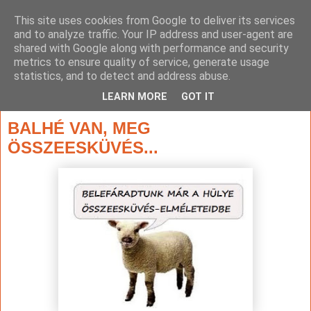
This site uses cookies from Google to deliver its services
and to analyze traffic. Your IP address and user-agent are
shared with Google along with performance and security
metrics to ensure quality of service, generate usage
statistics, and to detect and address abuse.
▼
LEARN MORE
GOT IT
2016. február 12., péntek
BALHÉ VAN, MEG
ÖSSZEESKÜVÉS...