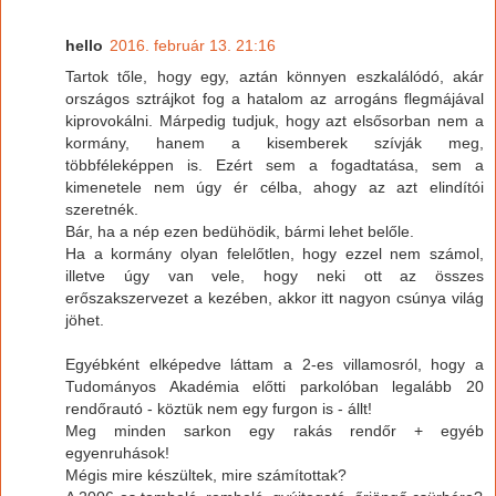
hello
2016. február 13. 21:16
Tartok tőle, hogy egy, aztán könnyen eszkalálódó, akár
országos sztrájkot fog a hatalom az arrogáns flegmájával
kiprovokálni. Márpedig tudjuk, hogy azt elsősorban nem a
kormány, hanem a kisemberek szívják meg,
többféleképpen is. Ezért sem a fogadtatása, sem a
kimenetele nem úgy ér célba, ahogy az azt elindítói
szeretnék.
Bár, ha a nép ezen bedühödik, bármi lehet belőle.
Ha a kormány olyan felelőtlen, hogy ezzel nem számol,
illetve úgy van vele, hogy neki ott az összes
erőszakszervezet a kezében, akkor itt nagyon csúnya világ
jöhet.
Egyébként elképedve láttam a 2-es villamosról, hogy a
Tudományos Akadémia előtti parkolóban legalább 20
rendőrautó - köztük nem egy furgon is - állt!
Meg minden sarkon egy rakás rendőr + egyéb
egyenruhások!
Mégis mire készültek, mire számítottak?