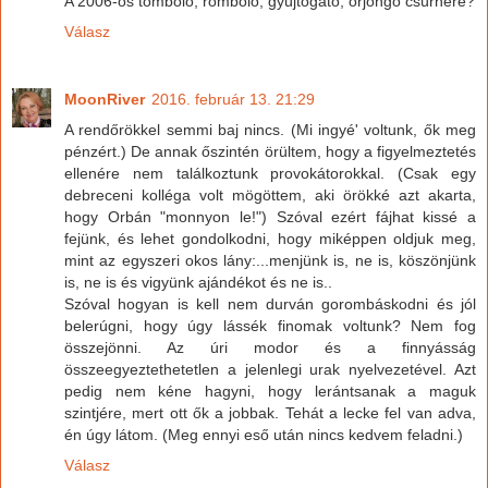
A 2006-os tomboló, romboló, gyújtogató, őrjöngő csürhére?
Válasz
MoonRiver
2016. február 13. 21:29
A rendőrökkel semmi baj nincs. (Mi ingyé' voltunk, ők meg
pénzért.) De annak őszintén örültem, hogy a figyelmeztetés
ellenére nem találkoztunk provokátorokkal. (Csak egy
debreceni kolléga volt mögöttem, aki örökké azt akarta,
hogy Orbán "monnyon le!") Szóval ezért fájhat kissé a
fejünk, és lehet gondolkodni, hogy miképpen oldjuk meg,
mint az egyszeri okos lány:...menjünk is, ne is, köszönjünk
is, ne is és vigyünk ajándékot és ne is..
Szóval hogyan is kell nem durván gorombáskodni és jól
belerúgni, hogy úgy lássék finomak voltunk? Nem fog
összejönni. Az úri modor és a finnyásság
összeegyeztethetetlen a jelenlegi urak nyelvezetével. Azt
pedig nem kéne hagyni, hogy lerántsanak a maguk
szintjére, mert ott ők a jobbak. Tehát a lecke fel van adva,
én úgy látom. (Meg ennyi eső után nincs kedvem feladni.)
Válasz