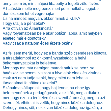
annyit sem ér, mint májusi libapotty a legelő zöld füvén.
A hatáskör mellé meg pénz, mert pénz nélkül a legjobb
döntést sem lehet végrehajtani.
És ha mindez megvan, akkor minek a KLIK?
Hogy utalja a pénzeket?
Arra ott van az Államkincstár.
Vagy folyamatosan bele akar pofázni abba, amit helyben
esetleg már eldöntöttek?
Vagy csak a hatalom édes érzete okán?
Az fel sem merül, hogy ez a banda szép csendesen kiirtotta
a társadalomból az önkormányzatiságot, a helyi
önkormányzatokat is beleértve.
Merthogy ma már nemigen maradt náluk se pénz, se
hatáskör, se semmi, viszont a hivatalok élnek és virulnak,
csak azt nem tudja senki, hogy miért nem lehet a
társadalmat felnőttnek kezelni?
Szánalmas állapotok, nagy baj lenne, ha ebbe így
belemennének a pedagógusok, a szülők, meg a diákok,
merthogy ezen a területen ők a szentháromság, mégha azt
szeretnék elhitetni is velük, hogy nincs közük a dologhoz.
Dehogy nincs, sőt, nekik van közük a dologhoz igazán, a