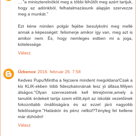
...."a miniszterelnököt meg a többi léhűtőt meg azért tartjuk,
hogy az adónkból, felhatalmazásunk alapján szervezze
meg a munkát."
Ezt kéne minden polgár fejébe besulykolni meg mellé
annak a képességét: felismerje amikor így van, meg azt is
amikor nem. És, hogy nemleges estben mi a joga,
kötelessége.
Válasz
Úzbence
2016. február 26. 7:58
Kedves Pupu!Mintha a fejcsere mindent megoldana!Csak a
kis KLIK-ekben több fideszkatonának lesz jó állása.Milyen
álságos:"Olyan szervezetnek kell létrejönnie,amely a
tanulók érdekeit tartja szem előtt,épít az iskolák vezetőinek
fokozottabb önállóságára és az ezzel járó nagyobb
felelősségre."Hatáskör és pénz nélkül?Tényleg fel kellene
már dühödni!
Válasz