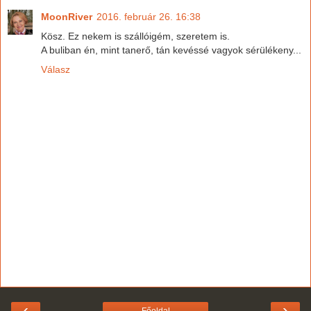
MoonRiver
2016. február 26. 16:38
Kösz. Ez nekem is szállóigém, szeretem is.
A buliban én, mint tanerő, tán kevéssé vagyok sérülékeny...
Válasz
‹
›
Főoldal