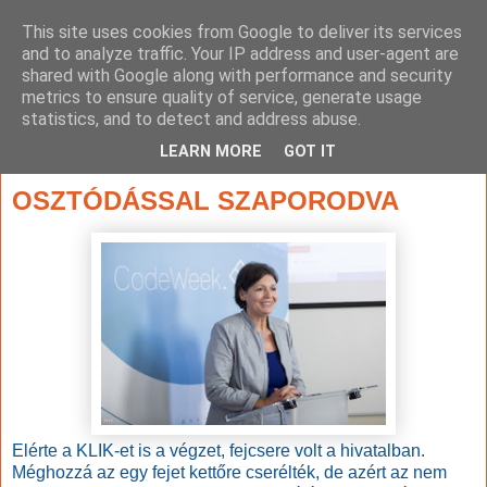
This site uses cookies from Google to deliver its services
and to analyze traffic. Your IP address and user-agent are
shared with Google along with performance and security
metrics to ensure quality of service, generate usage
statistics, and to detect and address abuse.
▼
LEARN MORE
GOT IT
2016. február 26., péntek
OSZTÓDÁSSAL SZAPORODVA
Elérte a KLIK-et is a végzet, fejcsere volt a hivatalban.
Méghozzá az egy fejet kettőre cserélték, de azért az nem