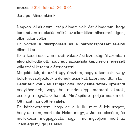
morzsi
2016. február 26. 9:01
Jónapot Mindenkinek!
Nagyon jól aludtam, szép álmom volt. Azt álmodtam, hogy
lemondtam indokolás nélkül az államtitkári állásomról. Igen,
államtitkár voltam!
Én voltam a diaszpóráért és a peronoszpóráért felelős
államtitkár.
Ez a keddi eset a nemzeti választási bizottságnál azonban
elgondolkodtatott, hogy egy szocialista képviselő merészelt
választási kérdést előterjeszteni!
Megoldottuk, de azért úgy éreztem, hogy a komcsik, vagy
bolsik veszélyeztetik a demokráciánkat. Ezért mondtam le.
Péter felhívott - és azt ajánlotta, hogy kineveznek újzélandi
nagykövetnek, vagy ha mindenképp maradni akarok,
esetleg megválaszthatnak Almáspitére polgármesternek.
Ott most mondott le valaki.
Én közbevetettem, hogy de a KLIK, mire ő lehurrogott,
hogy az nem, mert oda Helén megy, a János felesége, és
mellékesen megjegyezte, hogy - ne irigyeljem, mert az
"nem egy nyugdíjas állás..."