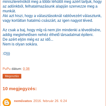
miniszterelnököt meg a többi léhűtőt meg azért tartjuk, hogy
az adónkból, felhatalmazásunk alapján szervezze meg a
munkát.
Aki azt hiszi, hogy a választásoknál rablóvezért választunk,
vagy korlátlan hatalmú császárt, az igen nagyot téved.
Az csak a baj, hogy míg rá nem jön mindenki a tévedésére,
addig meglehetősen nehéz élhető társadalmat építeni.
De azért eljön még ez az idő...
Nem is olyan sokára.
:O)))
PuPu
dátum:
0:38
Megosztás
10 megjegyzés:
nemóvatos
2016. február 26. 6:24