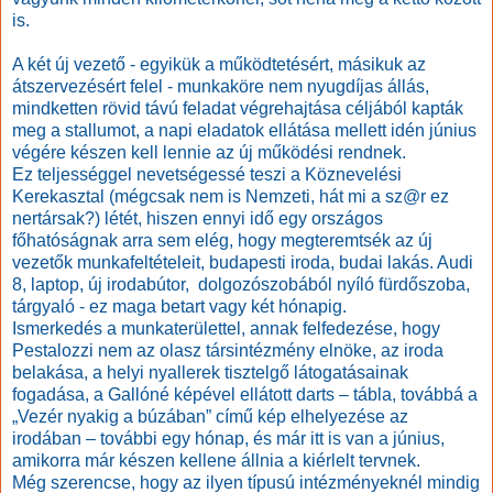
is.
A két új vezető - egyikük a működtetésért, másikuk az
átszervezésért felel - munkaköre nem nyugdíjas állás,
mindketten rövid távú feladat végrehajtása céljából kapták
meg a stallumot, a napi eladatok ellátása mellett idén június
végére készen kell lennie az új működési rendnek.
Ez teljességgel nevetségessé teszi a Köznevelési
Kerekasztal (mégcsak nem is Nemzeti, hát mi a sz@r ez
nertársak?) létét, hiszen ennyi idő egy országos
főhatóságnak arra sem elég, hogy megteremtsék az új
vezetők munkafeltételeit, budapesti iroda, budai lakás. Audi
8, laptop, új irodabútor, dolgozószobából nyíló fürdőszoba,
tárgyaló - ez maga betart vagy két hónapig.
Ismerkedés a munkaterülettel, annak felfedezése, hogy
Pestalozzi nem az olasz társintézmény elnöke, az iroda
belakása, a helyi nyallerek tisztelgő látogatásainak
fogadása, a Gallóné képével ellátott darts – tábla, továbbá a
„Vezér nyakig a búzában” című kép elhelyezése az
irodában – további egy hónap, és már itt is van a június,
amikorra már készen kellene állnia a kiérlelt tervnek.
Még szerencse, hogy az ilyen típusú intézményeknél mindig