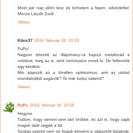
Most pár nap időm lesz és törhetem a fejem, üdvözlettel:
Morzsi László Zsolt
Válasz
Kibic37
2016. február 26. 10:20
PuPu!
Nagyon tetszett az
Alapítvány
-ra hajazó metaforád a
rostával, meg az is, amit nemóvatos emelt ki. De feltennék
egy kérdést:
Min alapszik az a töretlen optimizmus, ami az utolsó
mondatodból sugárzik? Te már tudsz valamit?
Válasz
PuPu
2016. február 26. 10:55
Hogyne.
Tudom, hogy semmi sem tart örökké, és azt is, hogy saját
maguk alatt vágják a fát.
Szokás szerint nem mi fogjuk elnyerni a választók bizalmát,