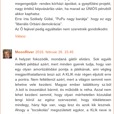
megengedjük- rendes kórházi ápolást, a gyepfűtési projekt,
nagy értékű képvásárlás után, ha marad az ÚNIÓS pénzből
akkor kaphatsz.
Erre írta Székely Góbé, "PuPu nagy barátja" .hogy ez egy
"liberális Orbáni demokrácia".
Az Ő fejével pedig egyáltalán nem szeretnék gondolkodni.
Válasz
MoonRiver
2016. február 26. 15:45
A helyzet fokozódik, mondaná gátőr elvtárs. Sok egyéb
mellett például azért, mert minden gyerek tudja, hogy van
egy olyan amortizálódási pontja a játékának, ami végleg
megjavíthatatlanná teszi azt. A KLIK már régen eljutott erre
a pontra. Nem feltétlenül azért, mert a világon semmit nem
lehetne vele kezdeni. Magyar ember találékony sz.ból
,h.ból is összetákol bármit, és működik is néha. Azzal nem
lehet kezdeni semmit, hogy olyan mérhetetlen közutálat
lengi körül az egész szervezetet, hogy tökéletesen
mindegy, hány feje van, vagy lesz és azok kik lesznek.
Ahogy a "tocsikolás" megszületett egykor, a KLIk neve is