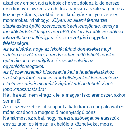
akad egy ember, aki a többiek helyett dolgozik, de persze
neki könnyű, hiszen az ő birtokában van a szakzsargon és a
közhelyszótár is, azokból lehet kibányászni ilyen veretes
mondatokat, minthogy:
„Olyan, az állami fenntartás
stabilitására épülő szervezetnek kell létrejönnie, amely a
tanulók érdekeit tartja szem előtt, épít az iskolák vezetőinek
fokozottabb önállóságára és az ezzel járó nagyobb
felelősségre.
Az az elvárás, hogy az iskolát érintő döntéseket helyi
szinten hozzák meg, a rendszerben rejlő lehetőségeket
optimálisan használják ki és csökkentsék az
egyenlőtlenségeket.
Az új szervezetnek biztosítania kell a feladatellátáshoz
szükséges forrásokat és érdekeltséget kell teremtenie az
iskola vezetésének önállóságából adódó lehetőségek
jobb kihasználására”
Hát, ha ettől nem virágzik fel a magyar iskolarendszer, akkor
semmitől!
Az új szervezet kettőt koppant a katedrára a nádpálcával és
máris kezében a megfelelő mennyiségű pénz.
Namármost az a baj, hogy ha ezt a szöveget beletesszük
egy szitába, és kirostáljuk belőle a közhelyeket meg a