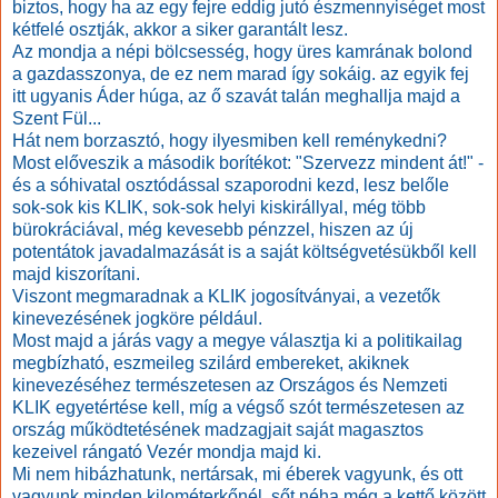
biztos, hogy ha az egy fejre eddig jutó észmennyiséget most
kétfelé osztják, akkor a siker garantált lesz.
Az mondja a népi bölcsesség, hogy üres kamrának bolond
a gazdasszonya, de ez nem marad így sokáig. az egyik fej
itt ugyanis Áder húga, az ő szavát talán meghallja majd a
Szent Fül...
Hát nem borzasztó, hogy ilyesmiben kell reménykedni?
Most előveszik a második borítékot: "Szervezz mindent át!" -
és a sóhivatal osztódással szaporodni kezd, lesz belőle
sok-sok kis KLIK, sok-sok helyi kiskirállyal, még több
bürokráciával, még kevesebb pénzzel, hiszen az új
potentátok javadalmazását is a saját költségvetésükből kell
majd kiszorítani.
Viszont megmaradnak a KLIK jogosítványai, a vezetők
kinevezésének jogköre például.
Most majd a járás vagy a megye választja ki a politikailag
megbízható, eszmeileg szilárd embereket, akiknek
kinevezéséhez természetesen az Országos és Nemzeti
KLIK egyetértése kell, míg a végső szót természetesen az
ország működtetésének madzagjait saját magasztos
kezeivel rángató Vezér mondja majd ki.
Mi nem hibázhatunk, nertársak, mi éberek vagyunk, és ott
vagyunk minden kilométerkőnél, sőt néha még a kettő között