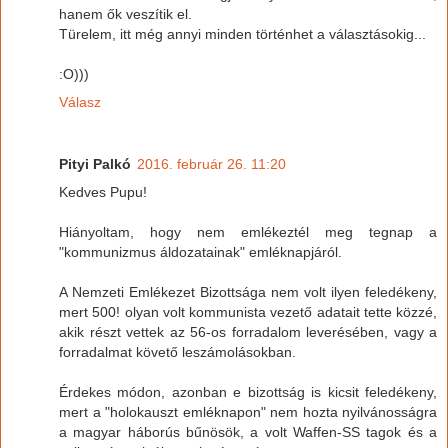
hanem ők veszítik el.
Türelem, itt még annyi minden történhet a választásokig...
:O)))
Válasz
Pityi Palkó
2016. február 26. 11:20
Kedves Pupu!
Hiányoltam, hogy nem emlékeztél meg tegnap a
"kommunizmus áldozatainak" emléknapjáról.
A Nemzeti Emlékezet Bizottsága nem volt ilyen feledékeny,
mert 500! olyan volt kommunista vezető adatait tette közzé,
akik részt vettek az 56-os forradalom leverésében, vagy a
forradalmat követő leszámolásokban.
Érdekes módon, azonban e bizottság is kicsit feledékeny,
mert a "holokauszt emléknapon" nem hozta nyilvánosságra
a magyar háborús bűnösök, a volt Waffen-SS tagok és a