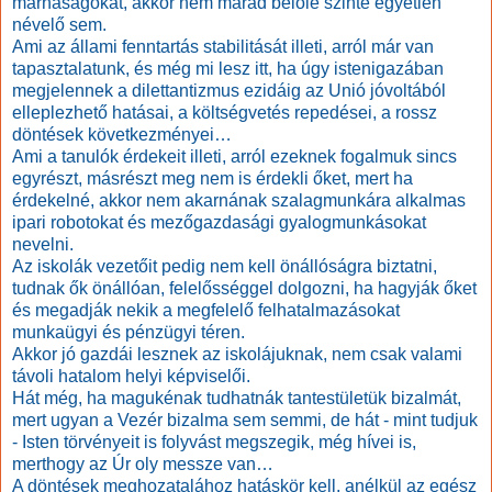
marhaságokat, akkor nem marad belőle szinte egyetlen
névelő sem.
Ami az állami fenntartás stabilitását illeti, arról már van
tapasztalatunk, és még mi lesz itt, ha úgy istenigazában
megjelennek a dilettantizmus ezidáig az Unió jóvoltából
elleplezhető hatásai, a költségvetés repedései, a rossz
döntések következményei…
Ami a tanulók érdekeit illeti, arról ezeknek fogalmuk sincs
egyrészt, másrészt meg nem is érdekli őket, mert ha
érdekelné, akkor nem akarnának szalagmunkára alkalmas
ipari robotokat és mezőgazdasági gyalogmunkásokat
nevelni.
Az iskolák vezetőit pedig nem kell önállóságra biztatni,
tudnak ők önállóan, felelősséggel dolgozni, ha hagyják őket
és megadják nekik a megfelelő felhatalmazásokat
munkaügyi és pénzügyi téren.
Akkor jó gazdái lesznek az iskolájuknak, nem csak valami
távoli hatalom helyi képviselői.
Hát még, ha magukénak tudhatnák tantestületük bizalmát,
mert ugyan a Vezér bizalma sem semmi, de hát - mint tudjuk
- Isten törvényeit is folyvást megszegik, még hívei is,
merthogy az Úr oly messze van…
A döntések meghozatalához hatáskör kell, anélkül az egész