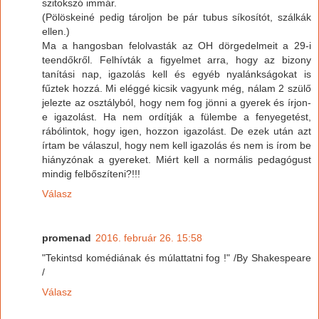
szitokszó immár.
(Pölöskeiné pedig tároljon be pár tubus síkosítót, szálkák
ellen.)
Ma a hangosban felolvasták az OH dörgedelmeit a 29-i
teendőkről. Felhívták a figyelmet arra, hogy az bizony
tanítási nap, igazolás kell és egyéb nyalánkságokat is
fűztek hozzá. Mi eléggé kicsik vagyunk még, nálam 2 szülő
jelezte az osztályból, hogy nem fog jönni a gyerek és írjon-
e igazolást. Ha nem ordítják a fülembe a fenyegetést,
rábólintok, hogy igen, hozzon igazolást. De ezek után azt
írtam be válaszul, hogy nem kell igazolás és nem is írom be
hiányzónak a gyereket. Miért kell a normális pedagógust
mindig felbőszíteni?!!!
Válasz
promenad
2016. február 26. 15:58
"Tekintsd komédiának és múlattatni fog !" /By Shakespeare
/
Válasz