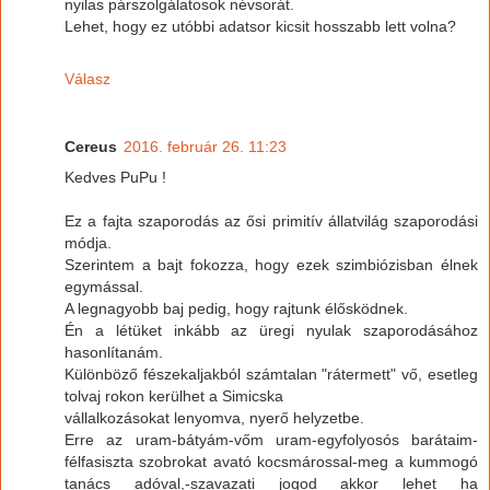
nyilas párszolgálatosok névsorát.
Lehet, hogy ez utóbbi adatsor kicsit hosszabb lett volna?
Válasz
Cereus
2016. február 26. 11:23
Kedves PuPu !
Ez a fajta szaporodás az ősi primitív állatvilág szaporodási
módja.
Szerintem a bajt fokozza, hogy ezek szimbiózisban élnek
egymással.
A legnagyobb baj pedig, hogy rajtunk élősködnek.
Én a létüket inkább az üregi nyulak szaporodásához
hasonlítanám.
Különböző fészekaljakból számtalan "rátermett" vő, esetleg
tolvaj rokon kerülhet a Simicska
vállalkozásokat lenyomva, nyerő helyzetbe.
Erre az uram-bátyám-vőm uram-egyfolyosós barátaim-
félfasiszta szobrokat avató kocsmárossal-meg a kummogó
tanács adóval,-szavazati jogod akkor lehet ha