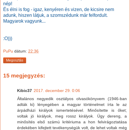
nép!
És élni is fog - igaz, kenyéren és vizen, de kicsire nem
adunk, hiszen látjuk, a szomszédunk már felfordult.
Magyarok vagyunk...
:O)))
PuPu
dátum:
22:36
Megosztás
15 megjegyzés:
Kibic37
2017. december 29. 0:06
Általános negyedik osztályos olvasókönyvem (1946-ban
adták ki) lényegében a magyar történelmet írta le az
árpádházi királyok ismertetésével. Minősítette is őket;
voltak jó királyok, meg rossz királyok. Úgy dereng, a
minősítés első számú kritériuma a hon felvirágoztatása
érdekében kifejtett tevékenységük volt, de lehet voltak még