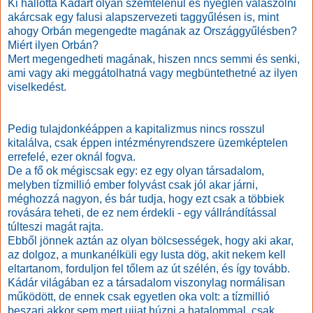
Ki hallotta Kádárt olyan szemtelenül és nyeglén válaszolni
akárcsak egy falusi alapszervezeti taggyűlésen is, mint
ahogy Orbán megengedte magának az Országgyűlésben?
Miért ilyen Orbán?
Mert megengedheti magának, hiszen nncs semmi és senki,
ami vagy aki meggátolhatná vagy megbüntethetné az ilyen
viselkedést.
Pedig tulajdonkéáppen a kapitalizmus nincs rosszul
kitalálva, csak éppen intézményrendszere üzemképtelen
errefelé, ezer oknál fogva.
De a fő ok mégiscsak egy: ez egy olyan társadalom,
melyben tízmillió ember folyvást csak jól akar járni,
méghozzá nagyon, és bár tudja, hogy ezt csak a többiek
rovására teheti, de ez nem érdekli - egy vállrándítással
túlteszi magát rajta.
Ebből jönnek aztán az olyan bölcsességek, hogy aki akar,
az dolgoz, a munkanélküli egy lusta dög, akit nekem kell
eltartanom, forduljon fel tőlem az út szélén, és így tovább.
Kádár világában ez a társadalom viszonylag normálisan
működött, de ennek csak egyetlen oka volt: a tízmillió
beszari akkor sem mert ujjat húzni a hatalommal, csak