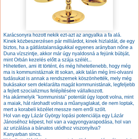
Karácsonyra hozott nekik ezt-azt az angyalka a fa alá.
Kinek közbeszerzésen pár milliárdot, kinek hizlaldát, de egy
biztos, ha a gátlástalanságukkal egyenes arányban nőne a
Duna vízszintje, akkor már úgy nyaldosná a fejünk búbját,
mint Orbán kezelés előtt a szája szélét...
Hihetetlen, ami itt történt, és még hihetetlenebb, hogy még
ma is kommunistáznak itt sokan, akik talán még írni-olvasni
tudásukat is annak a rendszernek köszönhették, mely még
bukásakor sem deklarálta magát kommunistának, legfeljebb
a fejlett szocializmus felépítésére vállalkozott.
Ha akármelyik "kommunista" potentát úgy lopott volna, mint
a maiak, hát rárohadt volna a műanyaglakat, de nem loptak,
mert a korabeli közélet messze nem erről szólt.
Hol van egy Lázár György lopási potenciálja egy Lázár
Jánoséhoz képest, hol van a vagyongyarapodása, hol van
az urizálása a bánatos utódhoz viszonyítva?
Kanyarban sincs.