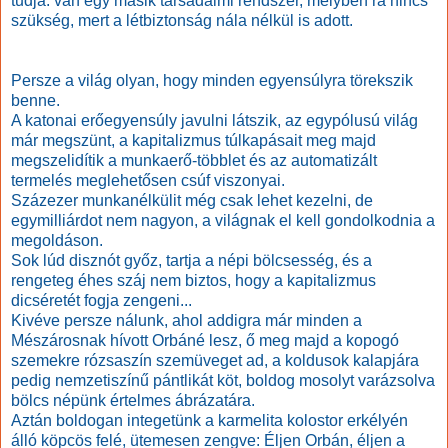
tudja: van egy másik társadalmi rendszer, melyben rá nincs
szükség, mert a létbiztonság nála nélkül is adott.
Persze a világ olyan, hogy minden egyensúlyra törekszik
benne.
A katonai erőegyensúly javulni látszik, az egypólusú világ
már megszünt, a kapitalizmus túlkapásait meg majd
megszelidítik a munkaerő-többlet és az automatizált
termelés meglehetősen csúf viszonyai.
Százezer munkanélkülit még csak lehet kezelni, de
egymilliárdot nem nagyon, a világnak el kell gondolkodnia a
megoldáson.
Sok lúd disznót győz, tartja a népi bölcsesség, és a
rengeteg éhes száj nem biztos, hogy a kapitalizmus
dicséretét fogja zengeni...
Kivéve persze nálunk, ahol addigra már minden a
Mészárosnak hívott Orbáné lesz, ő meg majd a kopogó
szemekre rózsaszín szemüveget ad, a koldusok kalapjára
pedig nemzetiszínű pántlikát köt, boldog mosolyt varázsolva
bölcs népünk értelmes ábrázatára.
Aztán boldogan integetünk a karmelita kolostor erkélyén
álló köpcös felé, ütemesen zengve: Éljen Orbán, éljen a