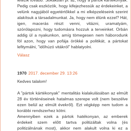
létezik tovább. Sokakban pl. az, hogy a pártok kártékonyak.
Pedig csak eszközök, hogy kifejezhessük az érdekeinket, a
velünk nagyjából egyetértőkkel a mi elképzeléseink szerint
alakítsuk a társadalmunkat. Ja, hogy nem élünk ezzel? Hát,
igen, macerás részt venni, vitázni, uramatyám,
szórólapozni, hogy tudomásra hozzuk a terveinket. Orbán
addig ül a nyakunkon, amíg tömegesen nem háborodunk
föl azon, hogy van pofája örökké a politikát, a pártokat
lefitymálni, "időhúzó vitákról" hablatyolni.
Válasz
1970
2017. december 29. 13:26
Kedves talalom!
A "pártok kártékonyak" mentalitás kialakulásában az elmúlt
28 év történéseinek hatalmas szerepe volt (nem beszélve
ezen belül az elmúlt évekről). Ezt végképp nem tudom a
korábbi rendszerhez kötni.
Amennyiben ezek a pártok hatékonyan, az emberek
érdekeit szem előtt tartva politizáltak volna (és
politizálnának most), akkor nem alakult volna ki ez a