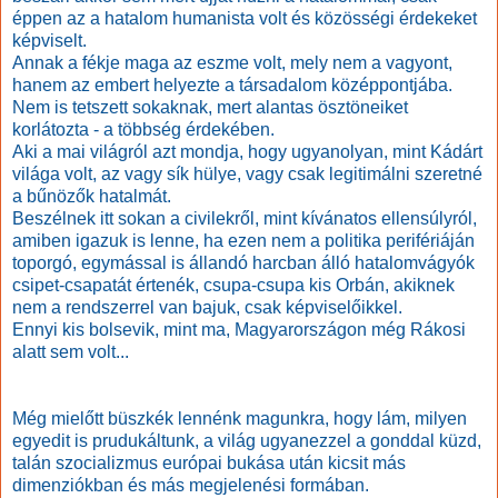
éppen az a hatalom humanista volt és közösségi érdekeket
képviselt.
Annak a fékje maga az eszme volt, mely nem a vagyont,
hanem az embert helyezte a társadalom középpontjába.
Nem is tetszett sokaknak, mert alantas ösztöneiket
korlátozta - a többség érdekében.
Aki a mai világról azt mondja, hogy ugyanolyan, mint Kádárt
világa volt, az vagy sík hülye, vagy csak legitimálni szeretné
a bűnözők hatalmát.
Beszélnek itt sokan a civilekről, mint kívánatos ellensúlyról,
amiben igazuk is lenne, ha ezen nem a politika perifériáján
toporgó, egymással is állandó harcban álló hatalomvágyók
csipet-csapatát értenék, csupa-csupa kis Orbán, akiknek
nem a rendszerrel van bajuk, csak képviselőikkel.
Ennyi kis bolsevik, mint ma, Magyarországon még Rákosi
alatt sem volt...
Még mielőtt büszkék lennénk magunkra, hogy lám, milyen
egyedit is prudukáltunk, a világ ugyanezzel a gonddal küzd,
talán szocializmus európai bukása után kicsit más
dimenziókban és más megjelenési formában.