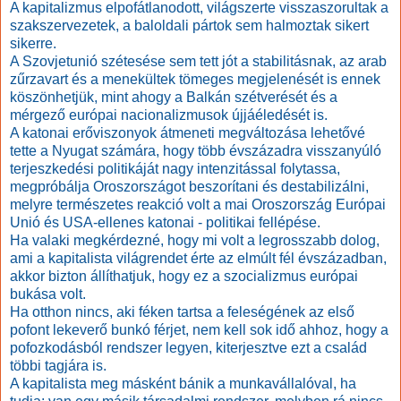
A kapitalizmus elpofátlanodott, világszerte visszaszorultak a
szakszervezetek, a baloldali pártok sem halmoztak sikert
sikerre.
A Szovjetunió szétesése sem tett jót a stabilitásnak, az arab
zűrzavart és a menekültek tömeges megjelenését is ennek
köszönhetjük, mint ahogy a Balkán szétverését és a
mérgező európai nacionalizmusok újjáéledését is.
A katonai erőviszonyok átmeneti megváltozása lehetővé
tette a Nyugat számára, hogy több évszázadra visszanyúló
terjeszkedési politikáját nagy intenzitással folytassa,
megpróbálja Oroszországot beszorítani és destabilizálni,
melyre természetes reakció volt a mai Oroszország Európai
Unió és USA-ellenes katonai - politikai fellépése.
Ha valaki megkérdezné, hogy mi volt a legrosszabb dolog,
ami a kapitalista világrendet érte az elmúlt fél évszázadban,
akkor bizton állíthatjuk, hogy ez a szocializmus európai
bukása volt.
Ha otthon nincs, aki féken tartsa a feleségének az első
pofont lekeverő bunkó férjet, nem kell sok idő ahhoz, hogy a
pofozkodásból rendszer legyen, kiterjesztve ezt a család
többi tagjára is.
A kapitalista meg másként bánik a munkavállalóval, ha