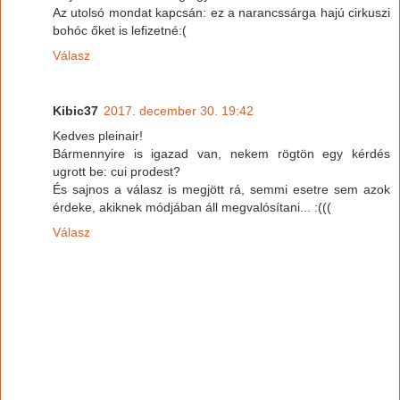
Az utolsó mondat kapcsán: ez a narancssárga hajú cirkuszi
bohóc őket is lefizetné:(
Válasz
Kibic37
2017. december 30. 19:42
Kedves pleinair!
Bármennyire is igazad van, nekem rögtön egy kérdés
ugrott be: cui prodest?
És sajnos a válasz is megjött rá, semmi esetre sem azok
érdeke, akiknek módjában áll megvalósítani... :(((
Válasz