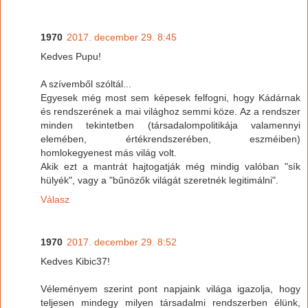
1970
2017. december 29. 8:45
Kedves Pupu!
A szívemből szóltál...
Egyesek még most sem képesek felfogni, hogy Kádárnak
és rendszerének a mai világhoz semmi köze. Az a rendszer
minden tekintetben (társadalompolitikája valamennyi
elemében, értékrendszerében, eszméiben)
homlokegyenest más világ volt.
Akik ezt a mantrát hajtogatják még mindig valóban "sík
hülyék", vagy a "bűnözők világát szeretnék legitimálni".
Válasz
1970
2017. december 29. 8:52
Kedves Kibic37!
Véleményem szerint pont napjaink világa igazolja, hogy
teljesen mindegy milyen társadalmi rendszerben élünk,