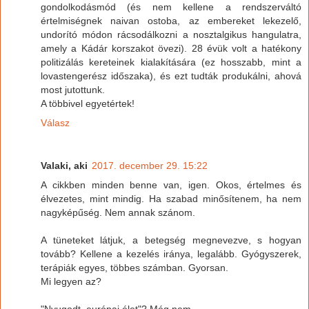
gondolkodásmód (és nem kellene a rendszerváltó
értelmiségnek naivan ostoba, az embereket lekezelő,
undorító módon rácsodálkozni a nosztalgikus hangulatra,
amely a Kádár korszakot övezi). 28 évük volt a hatékony
politizálás kereteinek kialakítására (ez hosszabb, mint a
lovastengerész időszaka), és ezt tudták produkálni, ahová
most jutottunk.
A többivel egyetértek!
Válasz
Valaki, aki
2017. december 29. 15:22
A cikkben minden benne van, igen. Okos, értelmes és
élvezetes, mint mindig. Ha szabad minősítenem, ha nem
nagyképűség. Nem annak szánom.
A tüneteket látjuk, a betegség megnevezve, s hogyan
tovább? Kellene a kezelés iránya, legalább. Gyógyszerek,
terápiák egyes, többes számban. Gyorsan.
Mi legyen az?