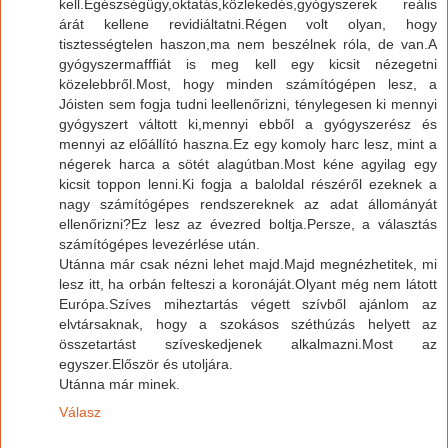
kell.Egészségügy,oktatás,közlekedés,gyógyszerek reális
árát kellene revidiáltatni.Régen volt olyan, hogy
tisztességtelen haszon,ma nem beszélnek róla, de van.A
gyógyszermafffiát is meg kell egy kicsit nézegetni
közelebbről.Most, hogy minden számítógépen lesz, a
Jóisten sem fogja tudni leellenőrizni, ténylegesen ki mennyi
gyógyszert váltott ki,mennyi ebből a gyógyszerész és
mennyi az előállító haszna.Ez egy komoly harc lesz, mint a
négerek harca a sötét alagútban.Most kéne agyilag egy
kicsit toppon lenni.Ki fogja a baloldal részéről ezeknek a
nagy számítógépes rendszereknek az adat állományát
ellenőrizni?Ez lesz az évezred boltja.Persze, a választás
számítógépes levezérlése után.
Utánna már csak nézni lehet majd.Majd megnézhetitek, mi
lesz itt, ha orbán felteszi a koronáját.Olyant még nem látott
Európa.Szíves miheztartás végett szívből ajánlom az
elvtársaknak, hogy a szokásos széthúzás helyett az
összetartást szíveskedjenek alkalmazni.Most az
egyszer.Először és utoljára.
Utánna már minek.
Válasz