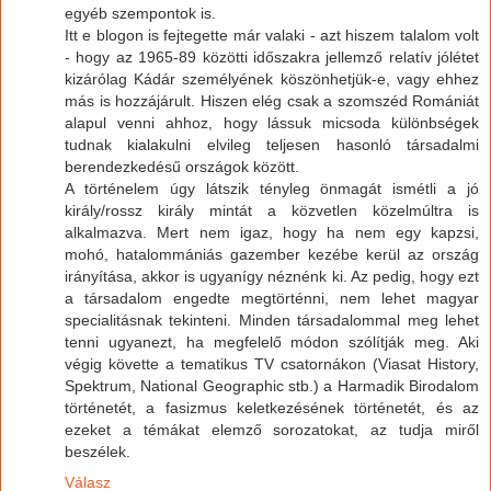
egyéb szempontok is.
Itt e blogon is fejtegette már valaki - azt hiszem talalom volt
- hogy az 1965-89 közötti időszakra jellemző relatív jólétet
kizárólag Kádár személyének köszönhetjük-e, vagy ehhez
más is hozzájárult. Hiszen elég csak a szomszéd Romániát
alapul venni ahhoz, hogy lássuk micsoda különbségek
tudnak kialakulni elvileg teljesen hasonló társadalmi
berendezkedésű országok között.
A történelem úgy látszik tényleg önmagát ismétli a jó
király/rossz király mintát a közvetlen közelmúltra is
alkalmazva. Mert nem igaz, hogy ha nem egy kapzsi,
mohó, hatalommániás gazember kezébe kerül az ország
irányítása, akkor is ugyanígy néznénk ki. Az pedig, hogy ezt
a társadalom engedte megtörténni, nem lehet magyar
specialitásnak tekinteni. Minden társadalommal meg lehet
tenni ugyanezt, ha megfelelő módon szólítják meg. Aki
végig követte a tematikus TV csatornákon (Viasat History,
Spektrum, National Geographic stb.) a Harmadik Birodalom
történetét, a fasizmus keletkezésének történetét, és az
ezeket a témákat elemző sorozatokat, az tudja miről
beszélek.
Válasz