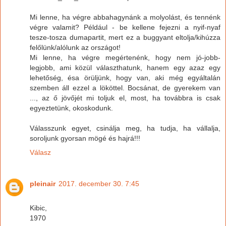
Mi lenne, ha végre abbahagynánk a molyolást, és tennénk
végre valamit? Például - be kellene fejezni a nyif-nyaf
tesze-tosza dumapartit, mert ez a buggyant eltolja/kihúzza
felőlünk/alólunk az országot!
Mi lenne, ha végre megértenénk, hogy nem jó-jobb-
legjobb, ami közül választhatunk, hanem egy azaz egy
lehetőség, ésa örüljünk, hogy van, aki még egyáltalán
szemben áll ezzel a lököttel. Bocsánat, de gyerekem van
..., az ő jövőjét mi toljuk el, most, ha továbbra is csak
egyeztetünk, okoskodunk.
Válasszunk egyet, csinálja meg, ha tudja, ha vállalja,
soroljunk gyorsan mögé és hajrá!!!
Válasz
pleinair
2017. december 30. 7:45
Kibic,
1970