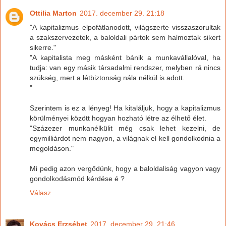
Ottilia Marton
2017. december 29. 21:18
"A kapitalizmus elpofátlanodott, világszerte visszaszorultak
a szakszervezetek, a baloldali pártok sem halmoztak sikert
sikerre."
"A kapitalista meg másként bánik a munkavállalóval, ha
tudja: van egy másik társadalmi rendszer, melyben rá nincs
szükség, mert a létbiztonság nála nélkül is adott.
"
Szerintem is ez a lényeg! Ha kitaláljuk, hogy a kapitalizmus
körülményei között hogyan hozható létre az élhető élet.
"Százezer munkanélkülit még csak lehet kezelni, de
egymilliárdot nem nagyon, a világnak el kell gondolkodnia a
megoldáson."
Mi pedig azon vergődünk, hogy a baloldaliság vagyon vagy
gondolkodásmód kérdése é ?
Válasz
Kovács Erzsébet
2017. december 29. 21:46