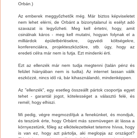
Orbán.)
Az emberek meggyőzhetők még. Már biztos képviseletet
nem lehet elérni, de Orbánt a bizonytalanul is esélyt adó
szavazat is legyőzheti. Meg kell értetni, hogy, amit
csinálnak káros - meg kell mutatni, hogyan folynak el a
milliárdok épületbérlésekre, ügyvédi költségekre,
konferenciákra, projekteszközökre, stb. úgy, hogy az
eredeti célra már nem is futja. Ezt mindenki érti.
Ezt az ellenzék már nem tudja megtenni (talán pénz és
felület hiányában nem is tudta). Az internet lassan válik
eszközzé, nincs idő rá, bár kihasználandó, mindenképpen.
Az "ellenzék", egy esetleg összeállt pártok csoportja egyet
tehet - garantál jogot, kötelességet a választó felé, és
remél, hogy elhiszi.
Mi pedig, végre megmozdítjuk a fenekünket, és mondjuk,
és teszünk érte, hogy Orbánt más szemüvegen át lássa a
környezetünk, főleg az elkötelezetteket tetemre hívva, hogy
is van ez, hogy azt pártolja, aki meglopja az országot?