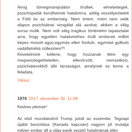
Amíg tömegmanipulátor őrültek, elmebetegek,
pszichopaták kerülhetnek hatalomra, addig veszélyeztetett
a Föld és az emberiség. Nem értem, miért nem vetik
alapos pszichiátriai vizsgálat alá azokat, akiken a világ
sorsa múlik. Nem volt elég tragikus történelmi tapasztalat
arra, hogy egyetlen hataloméhes őrült emberek milliót
képes mosott agyú,egymás ellen forduló, egymást gyilkoló
vadállatokká zülleszteni?!
Követelnünk kellene, hogy hozzanak létre egy
megvesztegethetetlen, ellenőrzött, nemzetközi,
pszichiáterekből álló társaságot, amelynek ez lenne a
feladata.
Válasz
1970
2017. december 30. 11:08
Kedves pleinair!
Az első mondatodról Trump jutott az eszembe. Tegnapi
újabb beszólása (Kanada kapcsán) nagyon jól mutatja
milyen ember áll a világ egyik vezető hatalmának élén.