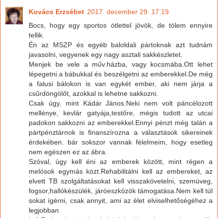
Kovács Erzsébet
2017. december 29. 17:19
Bocs, hogy egy sportos ötlettel jövök, de tölem ennyire
tellik.
Én az MSZP és egyéb baloldali pártoknak azt tudnám
javasolni, vegyenek egy nagy asztali sakkészletet.
Menjek be vele a műv.házba, vagy kocsmába.Ott lehet
lépegetni a bábukkal és beszélgetni az emberekkel.De még
a falusi bálokon is van egykét ember, aki nem járja a
csűrdöngölőt, azokkal is lehetne sakkozni.
Csak úgy, mint Kádár János.Neki nem volt páncélozott
mellénye, kevlár gatyája,testőre, mégis tudott az utcai
padokon sakkozni az emberekkel.Ennyi pénzt még talán a
pártpénztárnok is finanszírozna a választások sikereinek
érdekében. bár sokszor vannak félelmeim, hogy esetleg
nem egészen ez az ábra.
Szóval, úgy kell éni az emberek között, mint régen a
melósok egymás közt.Rehabilitálni kell az embereket, az
elvett TB szolgáltatásokat kell visszakövetelni, szemüveg,
fogsor,hallókészülék, járóeszközök támogatása.Nem kell túl
sokat ígérni, csak annyit, ami az élet elviselhetőségéhez a
legjobban