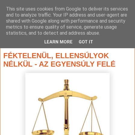
This site uses cookies from Google to deliver its services
and to analyze traffic. Your IP address and user-agent are
shared with Google along with performance and security
metrics to ensure quality of service, generate usage
statistics, and to detect and address abuse.
▼
LEARN MORE
GOT IT
2017. december 28., csütörtök
FÉKTELENÜL, ELLENSÚLYOK
NÉLKÜL - AZ EGYENSÚLY FELÉ