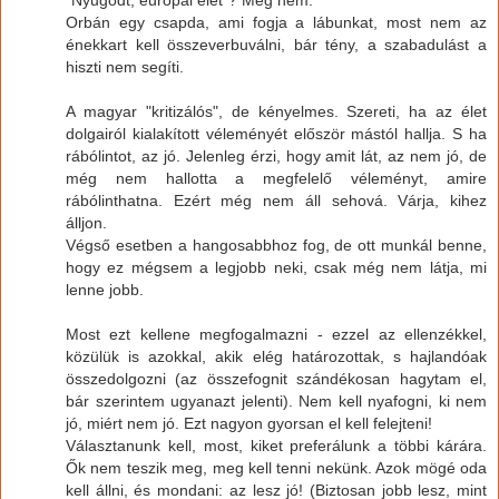
"Nyugodt, európai élet"? Még nem.
Orbán egy csapda, ami fogja a lábunkat, most nem az
énekkart kell összeverbuválni, bár tény, a szabadulást a
hiszti nem segíti.
A magyar "kritizálós", de kényelmes. Szereti, ha az élet
dolgairól kialakított véleményét először mástól hallja. S ha
rábólintot, az jó. Jelenleg érzi, hogy amit lát, az nem jó, de
még nem hallotta a megfelelő véleményt, amire
rábólinthatna. Ezért még nem áll sehová. Várja, kihez
álljon.
Végső esetben a hangosabbhoz fog, de ott munkál benne,
hogy ez mégsem a legjobb neki, csak még nem látja, mi
lenne jobb.
Most ezt kellene megfogalmazni - ezzel az ellenzékkel,
közülük is azokkal, akik elég határozottak, s hajlandóak
összedolgozni (az összefognit szándékosan hagytam el,
bár szerintem ugyanazt jelenti). Nem kell nyafogni, ki nem
jó, miért nem jó. Ezt nagyon gyorsan el kell felejteni!
Választanunk kell, most, kiket preferálunk a többi kárára.
Ők nem teszik meg, meg kell tenni nekünk. Azok mögé oda
kell állni, és mondani: az lesz jó! (Biztosan jobb lesz, mint