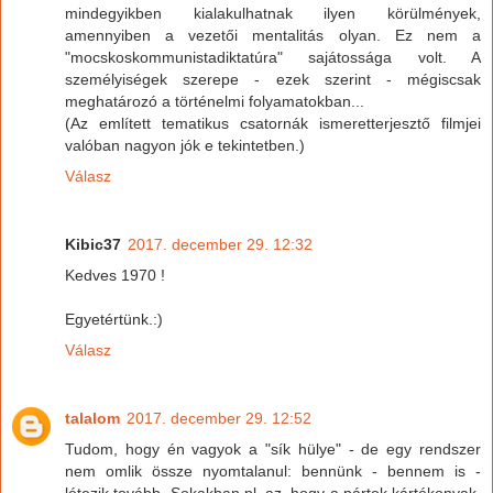
mindegyikben kialakulhatnak ilyen körülmények,
amennyiben a vezetői mentalitás olyan. Ez nem a
"mocskoskommunistadiktatúra" sajátossága volt. A
személyiségek szerepe - ezek szerint - mégiscsak
meghatározó a történelmi folyamatokban...
(Az említett tematikus csatornák ismeretterjesztő filmjei
valóban nagyon jók e tekintetben.)
Válasz
Kibic37
2017. december 29. 12:32
Kedves 1970 !
Egyetértünk.:)
Válasz
talalom
2017. december 29. 12:52
Tudom, hogy én vagyok a "sík hülye" - de egy rendszer
nem omlik össze nyomtalanul: bennünk - bennem is -