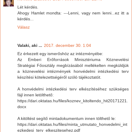
Lét kérdés.
Ahogy Hamlet mondta: ---Lenni, vagy nem lenni...ez itt a
kérdés...
Válasz
Valaki, aki ...
2017. december 30. 1:04
Ez érkezett egy ismerőshöz az intézményébe:
Az Emberi Erőforrások Minisztériuma Köznevelési
Stratégiai Főosztály megbízásából mellékelten megküldjük
a köznevelési intézmények honvédelmi intézkedési terv
készítési kötelezettségéről szóló tájékoztatót.
A honvédelmi intézkedési terv elkészítéséhez szükséges
fájl innen letölthető:
https://dari.oktatas.hu/files/koznev_kitoltendo_hit20171221.
docx
A kitöltést segítő mintadokumentum innen tölthető le:
https://dari.oktatas.hu/files/minta_utmutato_honvedelmi_int
ezkedesi_terv_elkeszitesehez.pdf