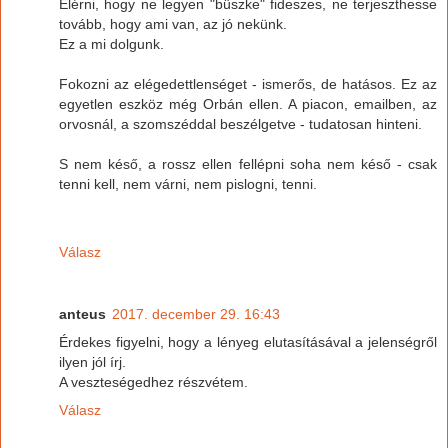
Elérni, hogy ne legyen "büszke" fideszes, ne terjeszthesse
tovább, hogy ami van, az jó nekünk.
Ez a mi dolgunk.
Fokozni az elégedettlenséget - ismerős, de hatásos. Ez az
egyetlen eszköz még Orbán ellen. A piacon, emailben, az
orvosnál, a szomszéddal beszélgetve - tudatosan hinteni.
S nem késő, a rossz ellen fellépni soha nem késő - csak
tenni kell, nem várni, nem pislogni, tenni.
Válasz
anteus
2017. december 29. 16:43
Érdekes figyelni, hogy a lényeg elutasításával a jelenségről
ilyen jól írj.
A veszteségedhez részvétem.
Válasz