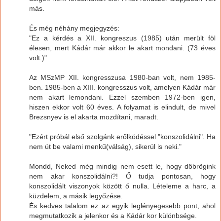
más.
És még néhány megjegyzés:
"Ez a kérdés a XII. kongreszus (1985) után merült föl
élesen, mert Kádár már akkor le akart mondani. (73 éves
volt.)"
Az MSzMP XII. kongresszusa 1980-ban volt, nem 1985-
ben. 1985-ben a XIII. kongresszus volt, amelyen Kádár már
nem akart lemondani. Ezzel szemben 1972-ben igen,
hiszen ekkor volt 60 éves. A folyamat is elindult, de mivel
Brezsnyev is el akarta mozdítani, maradt.
"Ezért próbál első szolgánk erőlködéssel "konszolidálni". Ha
nem üt be valami menkű(válság), sikerül is neki."
Mondd, Neked még mindig nem esett le, hogy döbrögink
nem akar konszolidálni?! Ő tudja pontosan, hogy
konszolidált viszonyok között ő nulla. Lételeme a harc, a
küzdelem, a másik legyőzése.
És kedves talalom ez az egyik leglényegesebb pont, ahol
megmutatkozik a jelenkor és a Kádár kor különbsége.