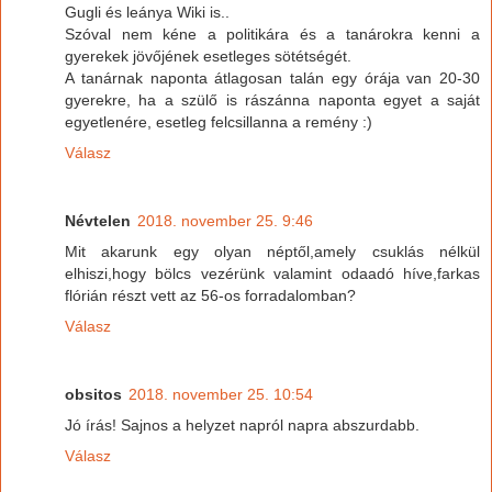
Gugli és leánya Wiki is..
Szóval nem kéne a politikára és a tanárokra kenni a
gyerekek jövőjének esetleges sötétségét.
A tanárnak naponta átlagosan talán egy órája van 20-30
gyerekre, ha a szülő is rászánna naponta egyet a saját
egyetlenére, esetleg felcsillanna a remény :)
Válasz
Névtelen
2018. november 25. 9:46
Mit akarunk egy olyan néptől,amely csuklás nélkül
elhiszi,hogy bölcs vezérünk valamint odaadó híve,farkas
flórián részt vett az 56-os forradalomban?
Válasz
obsitos
2018. november 25. 10:54
Jó írás! Sajnos a helyzet napról napra abszurdabb.
Válasz