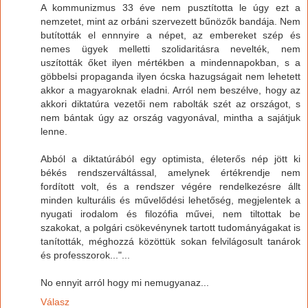
A kommunizmus 33 éve nem pusztította le úgy ezt a
nemzetet, mint az orbáni szervezett bűnözők bandája. Nem
butították el ennnyire a népet, az embereket szép és
nemes ügyek melletti szolidaritásra nevelték, nem
uszították őket ilyen mértékben a mindennapokban, s a
göbbelsi propaganda ilyen ócska hazugságait nem lehetett
akkor a magyaroknak eladni. Arról nem beszélve, hogy az
akkori diktatúra vezetői nem rabolták szét az országot, s
nem bántak úgy az ország vagyonával, mintha a sajátjuk
lenne.
Abból a diktatúrából egy optimista, életerős nép jött ki
békés rendszerváltással, amelynek értékrendje nem
fordított volt, és a rendszer végére rendelkezésre állt
minden kulturális és művelődési lehetőség, megjelentek a
nyugati irodalom és filozófia művei, nem tiltottak be
szakokat, a polgári csökevénynek tartott tudományágakat is
tanították, méghozzá közöttük sokan felvilágosult tanárok
és professzorok..."...
No ennyit arról hogy mi nemugyanaz...
Válasz