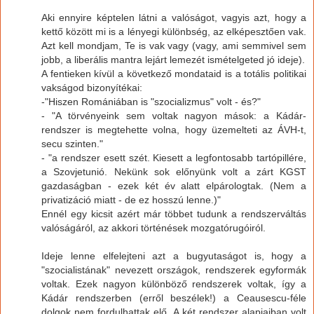
Aki ennyire képtelen látni a valóságot, vagyis azt, hogy a
kettő között mi is a lényegi különbség, az elképesztően vak.
Azt kell mondjam, Te is vak vagy (vagy, ami semmivel sem
jobb, a liberális mantra lejárt lemezét ismételgeted jó ideje).
A fentieken kívül a következő mondataid is a totális politikai
vakságod bizonyítékai:
-"Hiszen Romániában is "szocializmus" volt - és?"
- "A törvényeink sem voltak nagyon mások: a Kádár-
rendszer is megtehette volna, hogy üzemelteti az ÁVH-t,
secu szinten."
- "a rendszer esett szét. Kiesett a legfontosabb tartópillére,
a Szovjetunió. Nekünk sok előnyünk volt a zárt KGST
gazdaságban - ezek két év alatt elpárologtak. (Nem a
privatizáció miatt - de ez hosszú lenne.)"
Ennél egy kicsit azért már többet tudunk a rendszerváltás
valóságáról, az akkori történések mozgatórugóiról.
Ideje lenne elfelejteni azt a bugyutaságot is, hogy a
"szocialistának" nevezett országok, rendszerek egyformák
voltak. Ezek nagyon különböző rendszerek voltak, így a
Kádár rendszerben (erről beszélek!) a Ceausescu-féle
dolgok nem fordulhattak elő. A két rendszer alapjaiban volt