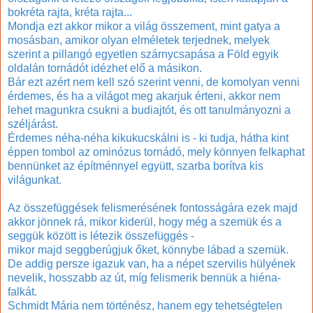
bokréta rajta, kréta rajta...
Mondja ezt akkor mikor a világ összement, mint gatya a
mosásban, amikor olyan elméletek terjednek, melyek
szerint
a pillangó egyetlen
szárnycsapása
a Föld egyik
oldalán tornádót idézhet elő a másikon.
Bár ezt azért nem kell szó szerint venni, de komolyan venni
érdemes, és ha a világot meg akarjuk érteni, akkor nem
lehet magunkra csukni a budiajtót, és ott tanulmányozni a
széljárást.
Érdemes néha-néha kikukucskálni is - ki tudja, hátha kint
éppen tombol az ominózus tornádó, mely könnyen felkaphat
bennünket az építménnyel együtt, szarba borítva kis
világunkat.
Az összefüggések felismerésének fontosságára ezek majd
akkor jönnek rá, mikor kiderül, hogy még a szemük és a
seggük között is létezik összefüggés -
mikor
majd
seggberúgjuk őket, könnybe lábad a szemük.
De addig persze igazuk van, ha a népet szervilis hülyének
nevelik, hosszabb az út, míg felismerik bennük a hiéna-
falkát.
Schmidt Mária nem történész, hanem egy tehetségtelen