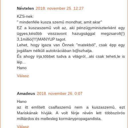
Névtelen
2018. november 25. 12:27
KZS-nek:
" mindenféle kusza szemű mondhat, amit akar"
EZ a kuszaszemű volt az, aki pénzügyminiszterként egy
ügyes,később visszavont hazugsággal megzsarolt(!)
3,1millió(!!!)MANYUP tagot.
Lehet, hogy igaza van Önnek "matekból", csak épp egy
jogállam nélküli autokráciában b@szhatja.
És ahogy írja,többet tudva a világról...aki csak teheti,le is
lép...
Hano
Válasz
Amadeus
2018. november 26. 0:07
Hano
az itt említett csalfaszemû nem a kuszaszemû, ezt
Mariskának hívják. A volt férje révén lett többszörös
milliárdos és mellesleg kormánypropagandista.
Válasz