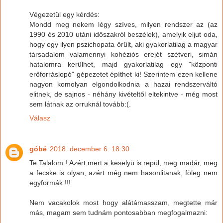
Végezetül egy kérdés:
Mondd meg nekem légy szíves, milyen rendszer az (az
1990 és 2010 utáni időszakról beszélek), amelyik eljut oda,
hogy egy ilyen pszichopata őrült, aki gyakorlatilag a magyar
társadalom valamennyi kohéziós erejét szétveri, simán
hatalomra kerülhet, majd gyakorlatilag egy "központi
erőforráslopó" gépezetet építhet ki! Szerintem ezen kellene
nagyon komolyan elgondolkodnia a hazai rendszerváltó
elitnek, de sajnos - néhány kivételtől eltekintve - még most
sem látnak az orruknál tovább:(.
Válasz
góbé
2018. december 6. 18:30
Te Talalom ! Azért mert a keselyü is repül, meg madár, meg
a fecske is olyan, azért még nem hasonlitanak, föleg nem
egyformák !!!
Nem vacakolok most hogy alátámasszam, megtette már
más, magam sem tudnám pontosabban megfogalmazni: