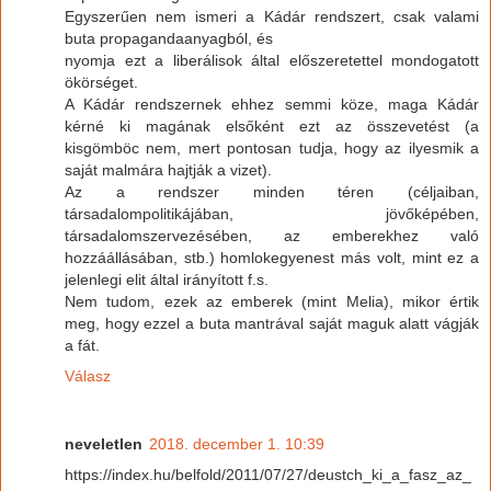
Egyszerűen nem ismeri a Kádár rendszert, csak valami
buta propagandaanyagból, és
nyomja ezt a liberálisok által előszeretettel mondogatott
ökörséget.
A Kádár rendszernek ehhez semmi köze, maga Kádár
kérné ki magának elsőként ezt az összevetést (a
kisgömböc nem, mert pontosan tudja, hogy az ilyesmik a
saját malmára hajtják a vizet).
Az a rendszer minden téren (céljaiban,
társadalompolitikájában, jövőképében,
társadalomszervezésében, az emberekhez való
hozzáállásában, stb.) homlokegyenest más volt, mint ez a
jelenlegi elit által irányított f.s.
Nem tudom, ezek az emberek (mint Melia), mikor értik
meg, hogy ezzel a buta mantrával saját maguk alatt vágják
a fát.
Válasz
neveletlen
2018. december 1. 10:39
https://index.hu/belfold/2011/07/27/deustch_ki_a_fasz_az_