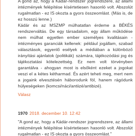
A gond az, hogy a Kádár-rendszer jogrendszere, az állami
intézmények felépítése kísértetiesen hasonló volt. Abszolút
rugalmatlan - ez IS okozta a gyors összeomlást. (Más is, de
ez hosszú lenne.)
Kádár és az MSZMP múlhatatlan érdeme a BÉKÉS
rendszerváltás. De egy társadalom, egy állam működése
nem múlhat egyetlen ember személyes kvalitásain -
intézményes garanciák kellenek: például jogállam, szabad
választások, egyenlő esélyek a médiában a különböző
irányítási ajánlatok (politikák) számára, tájékozódási jog és
tájékoztatási kötelezettség. Ez nem volt törvényben
garantálva - ahogyan most is elsőként ezeket a jogokat
veszi el a kétes kétharmad. És azért teheti meg, mert nem
a jogaink elvesztésén háborodunk föl, hanem rágódunk
hülyeségeken (komcsi/náci/antiizé/antibizé).
Válasz
1970
2018. december 10. 12:42
"A gond az, hogy a Kádár-rendszer jogrendszere, az állami
intézmények felépítése kísértetiesen hasonló volt. Abszolút
rugalmatlan - ez IS okozta a gyors összeomlást."