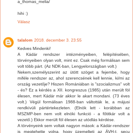
a_thomas_melia/
hihi :)
Válasz
talalom
2018. december 3. 23:55
Kedves Mindenki!
A Kádár rendszer intézményeiben, felépítésében,
törvényeiben olyan volt, mint ez. Csak még formálisan sem
volt több párt. (Az NDK-ban, Lengyelországban volt.)
Nekem,személyszerint az ütött szöget a fejembe, hogy
miféle rendszer az, ahol szerencsének kell lennie, ki/mi az
ország vezetője? Hiszen Romániában is "szocializmus" volt
- és? Ez a kérdés a XII. kongreszus (1985) után merült föl
élesen, mert Kádár már akkor le akart mondani. (73 éves
volt.) Végül formálisan 1988-ban váltották le, a májusi
rendkívüli pártértekezleten. (Elnök lett - korábban az
MSZMP-ben nem volt elnöki funkció - a főtitkár volt a
vezető.) Ekkor merült föl élesen az utódlás kérdése.
A törvényeink sem voltak nagyon mások: a Kádár-rendszer
is megtehette volna, hogy üzemelteti az ÁVH-t, secu