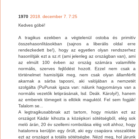
1970
2018. december 7. 7:25
Kedves góbé!
A tragikus ezekben a végtelenül ostoba és primitív
összehasonlításokban (sajnos a liberális oldal erre
rendezkedett be!), hogy az egyetlen olyan rendszerhez
hasonlítják ezt a sz.rt (ami jelenleg az országban van), ami
az elmúlt 100 évben az ország számára valamiféle
normális, szerves fejlődést hozott. Ezzel nem csak a
történelmet hamisítják meg, nem csak olyan államférfit
akarnak a sárba taposni, aki valójában a nemzetét
szolgálta (PuPunak igaza van: nálunk hagyománya van a
normális vezetők letiprásának, lsd. Deák. Károlyi!), hanem
az emberek tömegeit is ellökik maguktól. Fel sem fogják!
Talalom se...
A legtragikusabbnak azt tartom, hogy miután ezt az
országot Kádár kihozta a középkori sötétségből, elég sok
meló árán, 20 év szellemi rombolása elég volt ahhoz, hogy
hatalomra kerüljön egy őrült, aki egy csapásra visszalökte
ezt az országot a totális sötétségbe. Nézd meg, hol járunk