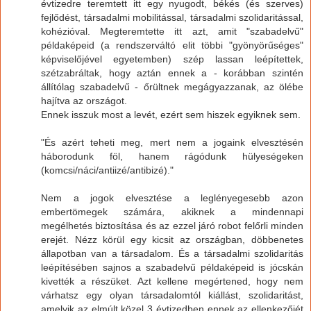
évtizedre teremtett itt egy nyugodt, békés (és szerves)
fejlődést, társadalmi mobilitással, társadalmi szolidaritással,
kohézióval. Megteremtette itt azt, amit "szabadelvű"
példaképeid (a rendszerváltó elit többi "gyönyörűséges"
képviselőjével egyetemben) szép lassan leépítettek,
szétzabráltak, hogy aztán ennek a - korábban szintén
állítólag szabadelvű - őrültnek megágyazzanak, az ölébe
hajítva az országot.
Ennek isszuk most a levét, ezért sem hiszek egyiknek sem.
"És azért teheti meg, mert nem a jogaink elvesztésén
háborodunk föl, hanem rágódunk hülyeségeken
(komcsi/náci/antiizé/antibizé)."
Nem a jogok elvesztése a leglényegesebb azon
embertömegek számára, akiknek a mindennapi
megélhetés biztosítása és az ezzel járó robot felőrli minden
erejét. Nézz körül egy kicsit az országban, döbbenetes
állapotban van a társadalom. És a társadalmi szolidaritás
leépítésében sajnos a szabadelvű példaképeid is jócskán
kivették a részüket. Azt kellene megértened, hogy nem
várhatsz egy olyan társadalomtól kiállást, szolidaritást,
amelyik az elmúlt közel 3 évtizedben ennek az ellenkezőjét