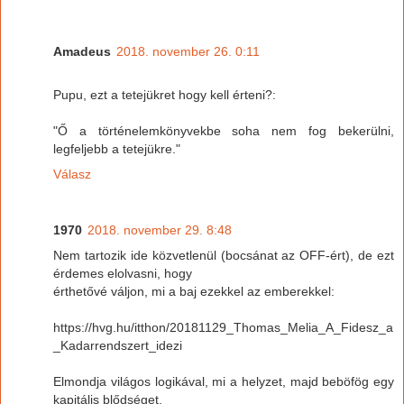
Amadeus
2018. november 26. 0:11
Pupu, ezt a tetejükret hogy kell érteni?:
"Ő a történelemkönyvekbe soha nem fog bekerülni,
legfeljebb a tetejükre."
Válasz
1970
2018. november 29. 8:48
Nem tartozik ide közvetlenül (bocsánat az OFF-ért), de ezt
érdemes elolvasni, hogy
érthetővé váljon, mi a baj ezekkel az emberekkel:
https://hvg.hu/itthon/20181129_Thomas_Melia_A_Fidesz_a
_Kadarrendszert_idezi
Elmondja világos logikával, mi a helyzet, majd beböfög egy
kapitális blődséget.