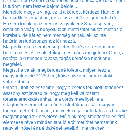
Ez most nem Orbán Viktorról és népi zenekaráról szól, nem
is tudom, nem lesz-e bajom belőle...
Merrefelé megy a világ, ez itt a kérdés, kérdezé Hamlet a
harmadik felvonásban, de válaszolni ő se igen tudott rá.
Én sem tudok, igaz, nem is vagyok egy Shakespeare,
emellett a világ is bonyolultabb mintázatot mutat, mint az ő
korában, de hát ez nem mentség annak, aki szinte
határtalan tudásbázishoz fér hozzá.
Márpedig ma az emberiség jelentős része a zsebében
hordja az eszét, csak előkapja és máris megjelenik Gugli, a
barátja, aki minden ravasz, fogós kérdésre hibátlanul
megfelel.
Mégis, ha valaki megkérdezné tőletek, milyen lesz a
magyarok élete 2125-ben, kötve hiszem, tudna valaki
válaszolni rá.
Onnan jutott ez eszembe, hogy a cseles tekintetű történész-
asszony azt javasolta, hogy meg kell változtatni
történelemoktatásunkat, le a vörös métellyel, le a
világtörténelemmel, általános iskolákban csak magyar
történelmet kell tanítani, melynek célja "
öntudatos és büszke
magyar polgárok nevelése. Múltunk megismertetése és értő
elemzése révén minden tanuló erőt meríthet nemzetünk
nagyjai, hősei és példaképei tetteiből, melyeknek