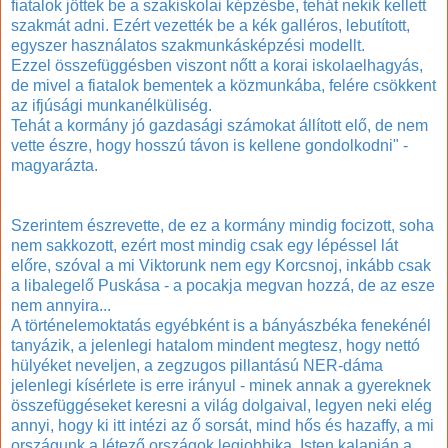
fiatalok jöttek be a szakiskolai képzésbe, tehát nekik kellett
szakmát adni. Ezért vezették be a kék galléros, lebutított,
egyszer használatos szakmunkásképzési modellt.
Ezzel összefüggésben viszont nőtt a korai iskolaelhagyás,
de mivel a fiatalok bementek a közmunkába, felére csökkent
az ifjúsági munkanélküliség.
Tehát a kormány jó gazdasági számokat állított elő, de nem
vette észre, hogy hosszú távon is kellene gondolkodni" -
magyarázta.
Szerintem észrevette, de ez a kormány mindig focizott, soha
nem sakkozott, ezért most mindig csak egy lépéssel lát
előre, szóval a mi Viktorunk nem egy Korcsnoj, inkább csak
a libalegelő Puskása - a pocakja megvan hozzá, de az esze
nem annyira...
A történelemoktatás egyébként is a bányászbéka fenekénél
tanyázik, a jelenlegi hatalom mindent megtesz, hogy nettó
hülyéket neveljen, a zegzugos pillantású NER-dáma
jelenlegi kísérlete is erre irányul - minek annak a gyereknek
összefüggéseket keresni a világ dolgaival, legyen neki elég
annyi, hogy ki itt intézi az ő sorsát, mind hős és hazaffy, a mi
országunk a létező országok legjobbika, Isten kalapján a