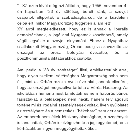
"...XZ ezen kívül még azt állította, hogy 1956. november 4-
én hajnalban “33 év sötétség borult ránk, a szovjet
csapatok eltiporták a szabadságharcot, de a küzdelem
célba ért, mikor Magyarország független állam lett”.
XY arról megfeledkezett, hogy ez is annak a liberális
demokráciának, a jogállami Nyugatnak köszönhető, amely
végül legyőzte a szovjet elnyomást. Ehhez a Nyugathoz
csatlakozott Magyarország, Orbán pedig visszavezette az
országot az orosz befolyási övezetbe, és a
posztkommunista diktatúrákhoz csatolta.
Ami pedig a “33 év sötétséget” illeti, emlékeztetünk arra,
hogy olyan szellemi sötétségben Magyarország soha nem
élt, mint az Orbán-rezsim nyolc éve alatt, annak ellenére,
hogy az országot megszállva tartotta a Vörös Hadsereg. Az
iskolákban humanizmust tanítottak és nem háborús bűnös
fasisztákat, a példaképek nem nácik, hanem felvilágosult
történelmi és irodalmi személyiségek voltak. Ilyen gyűlöletet
az osztályharc és a nemzetközi “békeharc” sem gerjesztett.
Az emberek nem éltek létbizonytalanságban, a szegények
is tanulhattak, Orbán is elvégezhette a jogi egyetemet, és a
kórházakban ingyen meggyógyították őket.