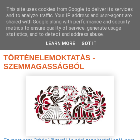
This site uses cookies from Google to deliver its services
and to analyze traffic. Your IP address and user-agent are
shared with Google along with performance and security
metrics to ensure quality of service, generate usage
statistics, and to detect and address abuse.
▼
LEARN MORE
GOT IT
2018. november 24., szombat
TÖRTÉNELEMOKTATÁS -
SZEMMAGASSÁGBÓL