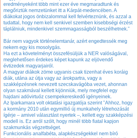
eredményeként több mint ezer éve megmaradtunk és
megőriztük nemzetünket itt a Kárpát-medencében. A
diákokat jogos önbizalommal kell felvérteznünk, és azzal a
tudattal, hogy nem kell senkivel szemben kisebbségi érzést
táplálniuk, mindenkivel szemmagasságból beszélhetnek."
Bár nem vagyok történelemtanár, azért engedtessék meg
nekem egy kis mosolygás.
Ha ezt a követelményt összefésüljük a NER valóságával,
meglehetősen érdekes képet kapunk az eljövendő
évtizedek magyarjairól.
A magyar diákok zöme ugyanis csak tizenhat éves koráig
diák, utána az útja vagy az árokpartra, vagy a
szakképzésnek nevezett szecskavágóba vezet, ahonnan
olyan szakmával kellett kijönniük, mely megfelel egy
hajdani adóvirtuóz csempekereskedő igényeinek.
Az Iparkamara volt oktatási igazgatója szerint
"Ahhoz, hogy
a kormány 2010 után egymillió új munkahely létrehozását
ígérje – amivel választást nyertek –, kellett egy szakképzési
modell is. Ez arról szólt, hogy minél több fiatal kapjon
szakmunkás végzettséget.
Funkcionális analfabéta, alapkészségekkel nem bíró