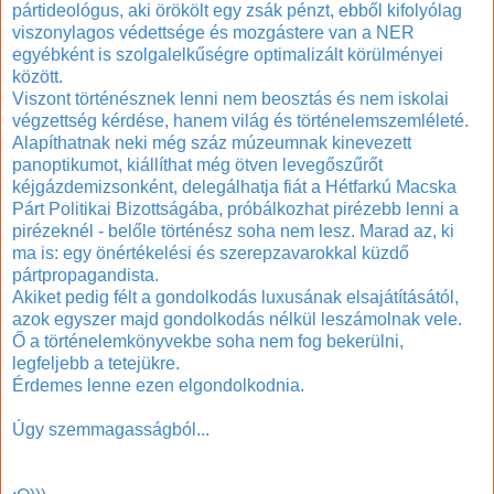
pártideológus, aki örökölt egy zsák pénzt, ebből kifolyólag
viszonylagos védettsége és mozgástere
van
a NER
egyébként is szolgalelkűségre optimalizált körülményei
között.
Viszont történésznek lenni nem beosztás és nem iskolai
végzettség kérdése, hanem világ és történelemszemléleté.
Alapíthatnak neki még száz múzeumnak kinevezett
panoptikumot, kiállíthat még ötven levegőszűrőt
kéjgázdemizsonként, delegálhatja fiát a Hétfarkú Macska
Párt Politikai Bizottságába, próbálkozhat pirézebb lenni a
pirézeknél - belőle történész soha nem lesz. Marad az, ki
ma is: egy önértékelési és szerepzavarokkal küzdő
pártpropagandista.
Akiket pedig félt a gondolkodás luxusának elsajátításától,
azok egyszer majd gondolkodás nélkül leszámolnak vele.
Ő a történelemkönyvekbe soha nem fog bekerülni,
legfeljebb a tetejükre.
Érdemes lenne ezen elgondolkodnia.
Úgy szemmagasságból...