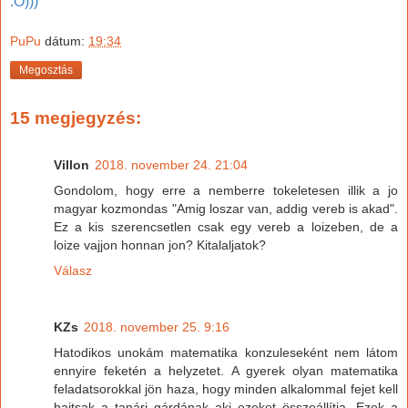
:O)))
PuPu
dátum:
19:34
Megosztás
15 megjegyzés:
Villon
2018. november 24. 21:04
Gondolom, hogy erre a nemberre tokeletesen illik a jo
magyar kozmondas "Amig loszar van, addig vereb is akad".
Ez a kis szerencsetlen csak egy vereb a loizeben, de a
loize vajjon honnan jon? Kitalaljatok?
Válasz
KZs
2018. november 25. 9:16
Hatodikos unokám matematika konzuleseként nem látom
ennyire feketén a helyzetet. A gyerek olyan matematika
feladatsorokkal jön haza, hogy minden alkalommal fejet kell
hajtsak a tanári gárdának aki ezeket összeállítja. Ezek a