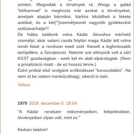
szinten. Megvoltak a törvények rá. Ahogy a galád
"kétharmad" is meghozta már azokat a törvényeket,
amelyek alapján bármikor, bárkire kiküldheti a fekete
autókat, és a két("!)személyesnél nagyobb gyülekezést
szétzavarhatja!!!
De hiába találtunk volna Kádár Jánoshoz mérhető
személyt, akár valami csoda folytán maga Kádár lett volna
ismét fiatal: a rendszer esett szét. Kiesett a legfontosabb
tartópillére, a Szovjetunió. Nekünk sok előnyünk volt a zárt
KGST gazdaságban - ezek két év alatt elpárologtak. (Nem
a privatizáció miatt - de ez hosszú lenne.)
Ezért próbál első szolgánk erőlködéssel "konszolidálni". Ha
nem üt be valami menkű(válság), sikerül is neki.
Válasz
1970
2018. december 5. 18:04
"A Kádár rendszer intézményeiben, felépítésében,
törvényeiben olyan volt, mint ez."
Kedves talalom!