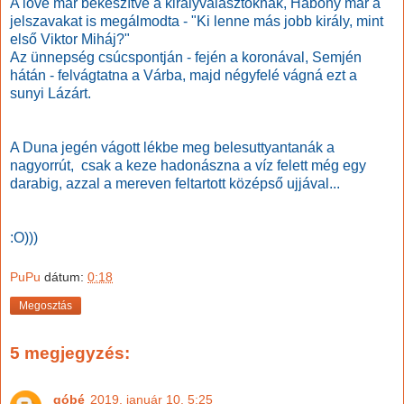
A lóvé már bekészítve a királyválasztóknak, Habony már a
jelszavakat is megálmodta - "Ki lenne más jobb király, mint
első Viktor Miháj?"
Az ünnepség csúcspontján - fején a koronával, Semjén
hátán - felvágtatna a Várba, majd négyfelé vágná ezt a
sunyi Lázárt.
A Duna jegén vágott lékbe meg belesuttyantanák a
nagyorrút, csak a keze hadonászna a víz felett még egy
darabig, azzal a mereven feltartott középső ujjával...
:O)))
PuPu
dátum:
0:18
Megosztás
5 megjegyzés:
góbé
2019. január 10. 5:25