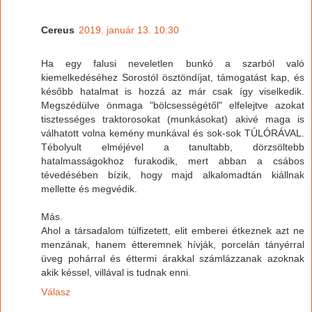
Cereus
2019. január 13. 10:30
Ha egy falusi neveletlen bunkó a szarból való
kiemelkedéséhez Sorostól ösztöndíjat, támogatást kap, és
később hatalmat is hozzá az már csak így viselkedik.
Megszédülve önmaga "bölcsességétől" elfelejtve azokat
tisztességes traktorosokat (munkásokat) akivé maga is
válhatott volna kemény munkával és sok-sok TÚLÓRÁVAL.
Tébolyult elméjével a tanultabb, dörzsöltebb
hatalmasságokhoz furakodik, mert abban a csábos
tévedésében bízik, hogy majd alkalomadtán kiállnak
mellette és megvédik.
Más.
Ahol a társadalom túlfizetett, elit emberei étkeznek azt ne
menzának, hanem étteremnek hívják, porcelán tányérral
üveg pohárral és éttermi árakkal számlázzanak azoknak
akik késsel, villával is tudnak enni.
Válasz