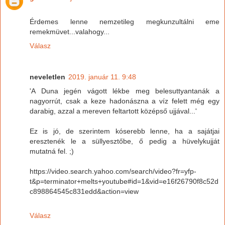
Érdemes lenne nemzetileg megkunzultálni eme
remekmüvet...valahogy...
Válasz
neveletlen
2019. január 11. 9:48
'A Duna jegén vágott lékbe meg belesuttyantanák a
nagyorrút, csak a keze hadonászna a víz felett még egy
darabig, azzal a mereven feltartott középső ujjával...'
Ez is jó, de szerintem kóserebb lenne, ha a sajátjai
eresztenék le a süllyesztőbe, ő pedig a hüvelykujját
mutatná fel. ;)
https://video.search.yahoo.com/search/video?fr=yfp-
t&p=terminator+melts+youtube#id=1&vid=e16f26790f8c52d
c898864545c831edd&action=view
Válasz