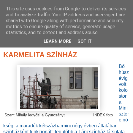
This site uses cookies from Google to deliver its services
and to analyze traffic. Your IP address and user-agent are
shared with Google along with performance and security
metrics to ensure quality of service, generate usage
statistics, and to detect and address abuse.
▼
LEARN MORE
GOT IT
2019. január 10., csütörtök
KARMELITA SZÍNHÁZ
Bő
húsz
évig
volt
kolo
stor
a
Mini
szter
Szent Mihály legyőzi a Gyurcsányt INDEX foto
elnö
kség, a maradék kétszázharmincnégy évben általában
színházként funkcionált, legutóbb a Táncszínház társulata