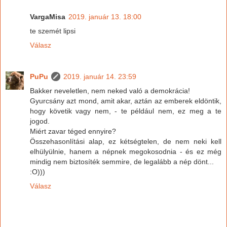
VargaMisa
2019. január 13. 18:00
te szemét lipsi
Válasz
PuPu
2019. január 14. 23:59
Bakker neveletlen, nem neked való a demokrácia!
Gyurcsány azt mond, amit akar, aztán az emberek eldöntik,
hogy követik vagy nem, - te például nem, ez meg a te
jogod.
Miért zavar téged ennyire?
Összehasonlítási alap, ez kétségtelen, de nem neki kell
elhülyülnie, hanem a népnek megokosodnia - és ez még
mindig nem biztosíték semmire, de legalább a nép dönt...
:O)))
Válasz