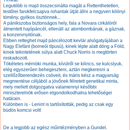
Legutóbb is majd összecsinálta magát a Rettenthetetlen,
testőrei farokfelcsapva rohantak útját állni a negyven kilónyi
tömény, gyilkos ösztönnek...
A pánikszoba biztonságos hely, fala a Novara cirkálóról
átmentett hajópáncél, ellenáll az atombombának, a gáznak,
a konzervnyitónak.
Ebben retteghet majd páncélozott kevlár alsógatyájában a
Nagy Elefánt (borneói típusú), kinek lépte alatt döng a Föld,
kinek tekintetének súlya alatt Chuck Norris is megtörten
roskadozott.
Tökéletes mérnöki munka, kívülről se kilincs, se kulcslyuk,
elég egyszerűen behegeszteni, aztán megkeresni a
szellőzőberendezés csöveit, és máris kész a magyarság
megmentése céljából a jövőnek félretett genetikai minta,
mely mellett dolgozgatva valamennyi későbbi
miniszterelnök erősen elgondolkodhatna lehetőségei
határain.
Különben is - Lenint is tartósították, pedig az csak egy
büdös komcsi volt!
De a legjobb az egész műintézményben a Gundel.