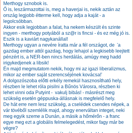
Merthogy sznobok is.
Ő is, leszármazottai is, meg a haverjai is, nekik aztán az
ország legjobb étterme kell, hogy adja a kaját - a
legolcsóbban.
Akkor esik legjobban a falat, ha nekem készült és szinte
ingyen - merthogy potyából a sz@r is fincsi - és ez még jó is.
Eszik is a kaviárt nagykanállal!
Merthogy ugyan a nevére íratta már a fél országot, de 'a
gazdag ember attól gazdag, hogy lehajol a legkisebb leejtett
pénzért is, a NER-ben nincs herdálás, amúgy meg hadd
irigykedjenek a libsik!
Én majd megmutatom nekik, hogy mi az igazi liberalizmus,
mikor az ember saját szerencséjének kovácsa!'
A dolgozószoba előtti erkély remekül hasznosítható hely,
részben le lehet róla pisilni a Bűnös Városra, részben ki
lehet vinni oda Putyint - vakulj bibás! - másrészt meg
szükség esetén géppuska-állásnak is megfelelő hely.
De hát erre nem lesz szükség, a cselédek csendes népek, a
vár tövéből szemlélik majd, ahogy enerváltan integet, neki
meg egyik szeme a Dunán, a másik a hőmérőn - a franc
egye meg ezt a globális felmelegedést, mikor fagy már be
végre?