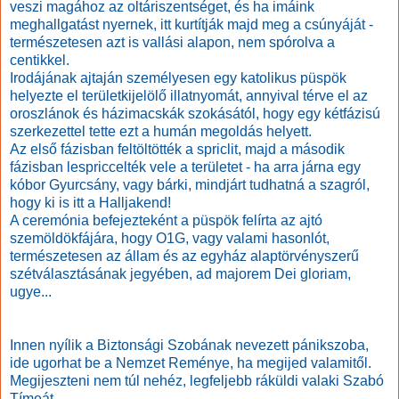
veszi magához az oltáriszentséget, és ha imáink
meghallgatást nyernek, itt kurtítják majd meg a csúnyáját -
természetesen azt is vallási alapon, nem spórolva a
centikkel.
Irodájának ajtaján személyesen egy katolikus püspök
helyezte el területkijelölő illatnyomát, annyival térve el az
oroszlánok és házimacskák szokásától, hogy egy kétfázisú
szerkezettel tette ezt a humán megoldás helyett.
Az első fázisban feltöltötték a spriclit, majd a második
fázisban lespriccelték vele a területet - ha arra járna egy
kóbor Gyurcsány, vagy bárki, mindjárt tudhatná a szagról,
hogy ki is itt a Halljakend!
A ceremónia befejezteként a püspök felírta az ajtó
szemöldökfájára, hogy O1G, vagy valami hasonlót,
természetesen az állam és az egyház alaptörvényszerű
szétválasztásának jegyében, ad majorem Dei gloriam,
ugye...
Innen nyílik a Biztonsági Szobának nevezett pánikszoba,
ide ugorhat be a Nemzet Reménye, ha megijed valamitől.
Megijeszteni nem túl nehéz, legfeljebb ráküldi valaki Szabó
Tímeát.