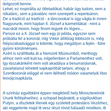
dolgozott benne.
Lehet, ez inspirálta az ötletadókat, habár úgy tudom, sem a
rókatánc, sem a pávatánc nem szerepelt a repertoáron.
De a tradíció az tradíció - a táncosokat is úgy vágta ki innen
Nagyurunk, mint hajdan II. József a karmelitákat - mint a
macskát mosni, hogy finom legyek és légies...
Persze ez a II. József nem egy jó példa, egyszer sem
próbálta fel a koronát, míg Viktor állítólag többször is, még
Népszabadsággal is kitömte, hogy megálljon a fején - fülre
gyúrni körülményes.
Azért is szállíttatta át a Nemzeti Múzeumból, merthogy
ahhoz nem volt kulcsa, mígellenben a Parlamenthez volt,
így éjszakánként nem volt akadálya a besurranásnak,
zavartalanul lehetett sapkapróbát tartani, ahogy a
Szentkoronát eléggé el nem ítélhető módon valamelyik libsi
lesvájcisapkázta.
A színház egyébként éppen megfelelő hely Miniszterelnök
Urunk fellépéseihez, a színpad bejáratott, a súgólyukban
Putyin, a díszletek illenek egy született protestáns Vezérhez,
aki reggelente majd itt vesz részt rövid hálaadó miséken, itt