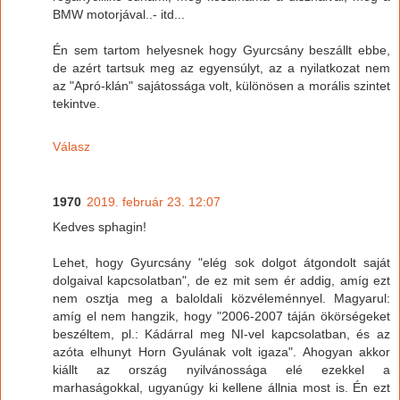
BMW motorjával..- itd...
Én sem tartom helyesnek hogy Gyurcsány beszállt ebbe,
de azért tartsuk meg az egyensúlyt, az a nyilatkozat nem
az "Apró-klán" sajátossága volt, különösen a morális szintet
tekintve.
Válasz
1970
2019. február 23. 12:07
Kedves sphagin!
Lehet, hogy Gyurcsány "elég sok dolgot átgondolt saját
dolgaival kapcsolatban", de ez mit sem ér addig, amíg ezt
nem osztja meg a baloldali közvéleménnyel. Magyarul:
amíg el nem hangzik, hogy "2006-2007 táján ökörségeket
beszéltem, pl.: Kádárral meg NI-vel kapcsolatban, és az
azóta elhunyt Horn Gyulának volt igaza". Ahogyan akkor
kiállt az ország nyilvánossága elé ezekkel a
marhaságokkal, ugyanúgy ki kellene állnia most is. Én ezt