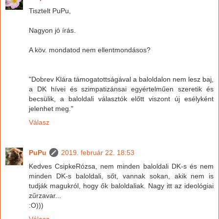
Tisztelt PuPu,
Nagyon jó írás.
A köv. mondatod nem ellentmondásos?
"Dobrev Klára támogatottságával a baloldalon nem lesz baj,
a DK hívei és szimpatizánsai egyértelműen szeretik és
becsülik, a baloldali választók előtt viszont új esélyként
jelenhet meg."
Válasz
PuPu
2019. február 22. 18:53
Kedves CsipkeRózsa, nem minden baloldali DK-s és nem
minden DK-s baloldali, sőt, vannak sokan, akik nem is
tudják magukról, hogy ők baloldaliak. Nagy itt az ideológiai
zűrzavar...
:O)))