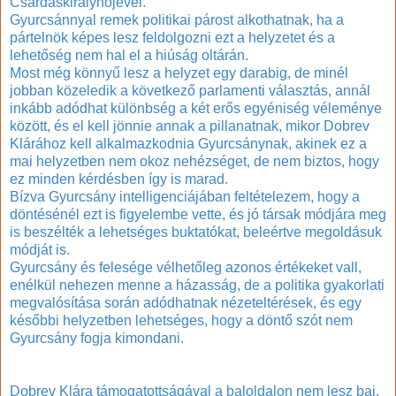
Csárdáskirálynőjével.
Gyurcsánnyal remek politikai párost alkothatnak, ha a
pártelnök képes lesz feldolgozni ezt a helyzetet és a
lehetőség nem hal el a hiúság oltárán.
Most még könnyű lesz a helyzet egy darabig, de minél
jobban közeledik a következő parlamenti választás, annál
inkább adódhat különbség a két erős egyéniség véleménye
között, és el kell jönnie annak a pillanatnak, mikor Dobrev
Klárához kell alkalmazkodnia Gyurcsánynak, akinek ez a
mai helyzetben nem okoz nehézséget, de nem biztos, hogy
ez minden kérdésben így is marad.
Bízva Gyurcsány intelligenciájában feltételezem, hogy a
döntésénél ezt is figyelembe vette, és jó társak módjára meg
is beszélték a lehetséges buktatókat, beleértve megoldásuk
módját is.
Gyurcsány és felesége vélhetőleg azonos értékeket vall,
enélkül nehezen menne a házasság, de a politika gyakorlati
megvalósítása során adódhatnak nézeteltérések, és egy
későbbi helyzetben lehetséges, hogy a döntő szót nem
Gyurcsány fogja kimondani.
Dobrev Klára támogatottságával a baloldalon nem lesz baj,