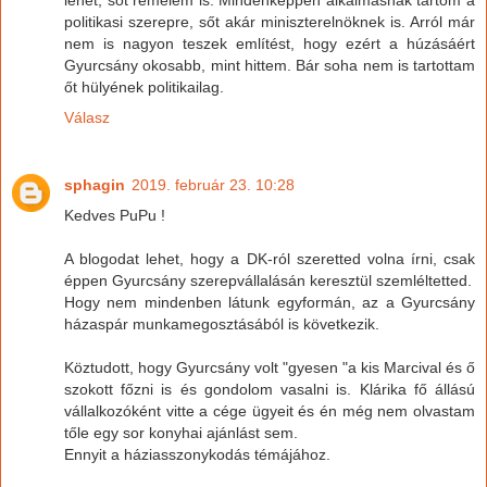
politikasi szerepre, sőt akár miniszterelnöknek is. Arról már
nem is nagyon teszek említést, hogy ezért a húzásáért
Gyurcsány okosabb, mint hittem. Bár soha nem is tartottam
őt hülyének politikailag.
Válasz
sphagin
2019. február 23. 10:28
Kedves PuPu !
A blogodat lehet, hogy a DK-ról szeretted volna írni, csak
éppen Gyurcsány szerepvállalásán keresztül szemléltetted.
Hogy nem mindenben látunk egyformán, az a Gyurcsány
házaspár munkamegosztásából is következik.
Köztudott, hogy Gyurcsány volt "gyesen "a kis Marcival és ő
szokott főzni is és gondolom vasalni is. Klárika fő állású
vállalkozóként vitte a cége ügyeit és én még nem olvastam
tőle egy sor konyhai ajánlást sem.
Ennyit a háziasszonykodás témájához.