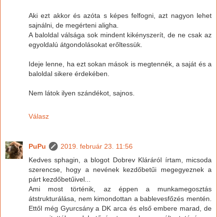
Aki ezt akkor és azóta s képes felfogni, azt nagyon lehet
sajnálni, de megérteni aligha.
A baloldal válsága sok mindent kikényszerít, de ne csak az
egyoldalú átgondolásokat erőltessük.
Ideje lenne, ha ezt sokan mások is megtennék, a saját és a
baloldal sikere érdekében.
Nem látok ilyen szándékot, sajnos.
Válasz
PuPu
2019. február 23. 11:56
Kedves sphagin, a blogot Dobrev Kláráról írtam, micsoda
szerencse, hogy a nevének kezdőbetűi megegyeznek a
párt kezdőbetűivel...
Ami most történik, az éppen a munkamegosztás
átstrukturálása, nem kimondottan a bablevesfőzés mentén.
Ettől még Gyurcsány a DK arca és első embere marad, de