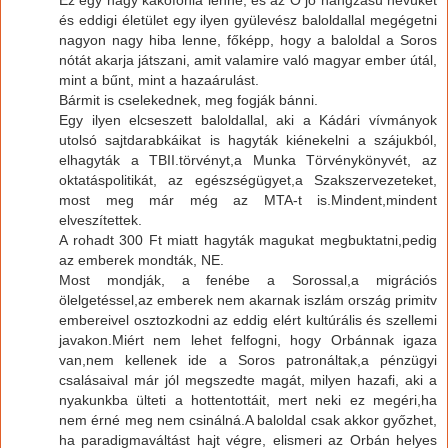
és eddigi életület egy ilyen gyülevész baloldallal megégetni
nagyon nagy hiba lenne, főképp, hogy a baloldal a Soros
nótát akarja játszani, amit valamire való magyar ember útál,
mint a bűnt, mint a hazaárulást.
Bármit is cselekednek, meg fogják bánni.
Egy ilyen elcseszett baloldallal, aki a Kádári vívmányok
utolsó sajtdarabkáikat is hagyták kiénekelni a szájukból,
elhagyták a TBII.törvényt,a Munka Törvénykönyvét, az
oktatáspolitikát, az egészségügyet,a Szakszervezeteket,
most meg már még az MTA-t is.Mindent,mindent
elveszítettek.
A rohadt 300 Ft miatt hagyták magukat megbuktatni,pedig
az emberek mondták, NE.
Most mondják, a fenébe a Sorossal,a migrációs
ölelgetéssel,az emberek nem akarnak iszlám ország primitv
embereivel osztozkodni az eddig elért kultúrális és szellemi
javakon.Miért nem lehet felfogni, hogy Orbánnak igaza
van,nem kellenek ide a Soros patronáltak,a pénzügyi
csalásaival már jól megszedte magát, milyen hazafi, aki a
nyakunkba ülteti a hottentottáit, mert neki ez megéri,ha
nem érné meg nem csinálná.A baloldal csak akkor győzhet,
ha paradigmaváltást hajt végre, elismeri az Orbán helyes