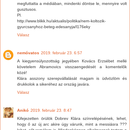
megfuttatta a médiában, mindenki döntse le, mennyire volt
gusztusos.
Pl.
http://www.blikk.hu/aktualis/politika/nem-koltozik-
gyurcsanyhoz-beteg-edesanyja/l176eky
Válasz
nemóvatos
2019. február 23. 6:57
A kiegyensúlyozottság jegyében Kovács Erzsébet mellé
követelem Abramovics visszaengedését a komentelők
közé!
Klára asszony szerepvállalását magam is üdvözlöm és
drukkolok a sikeréhez az ország javára.
Válasz
Anikó
2019. február 23. 8:47
Kifejezetten örülök Dobrev Klára színrelépésének, lehet,
hogy ő az új arc akire úgy várunk, mint a messiásra ???
lehet, sőt remélem is. Mindenképpen alkalmasnak tartom a