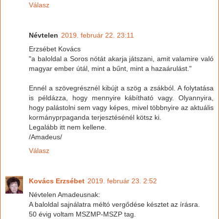
Válasz
Névtelen
2019. február 22. 23:11
Erzsébet Kovács
"a baloldal a Soros nótát akarja játszani, amit valamire való
magyar ember útál, mint a bűnt, mint a hazaárulást."
Ennél a szövegrésznél kibújt a szög a zsákból. A folytatása
is példázza, hogy mennyire kábítható vagy. Olyannyira,
hogy palástolni sem vagy képes, mivel többnyire az aktuális
kormányprpaganda terjesztésénél kötsz ki.
Legalább itt nem kellene.
/Amadeus/
Válasz
Kovács Erzsébet
2019. február 23. 2:52
Névtelen Amadeusnak:
A baloldal sajnálatra méltó vergődése késztet az írásra.
50 évig voltam MSZMP-MSZP tag.