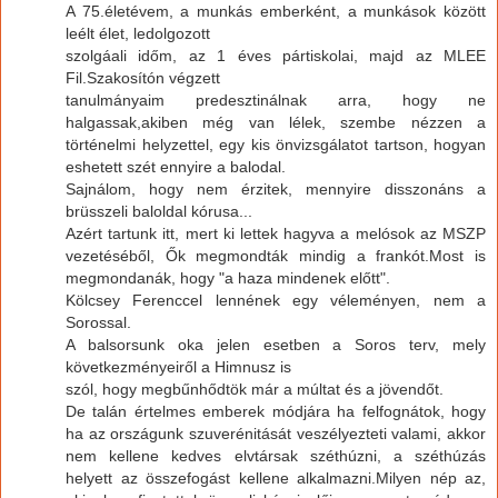
A 75.életévem, a munkás emberként, a munkások között
leélt élet, ledolgozott
szolgáali időm, az 1 éves pártiskolai, majd az MLEE
Fil.Szakosítón végzett
tanulmányaim predesztinálnak arra, hogy ne
halgassak,akiben még van lélek, szembe nézzen a
történelmi helyzettel, egy kis önvizsgálatot tartson, hogyan
eshetett szét ennyire a balodal.
Sajnálom, hogy nem érzitek, mennyire disszonáns a
brüsszeli baloldal kórusa...
Azért tartunk itt, mert ki lettek hagyva a melósok az MSZP
vezetéséből, Ők megmondták mindig a frankót.Most is
megmondanák, hogy "a haza mindenek előtt".
Kölcsey Ferenccel lennének egy véleményen, nem a
Sorossal.
A balsorsunk oka jelen esetben a Soros terv, mely
következményeiről a Himnusz is
szól, hogy megbűnhődtök már a múltat és a jövendőt.
De talán értelmes emberek módjára ha felfognátok, hogy
ha az országunk szuverénitását veszélyezteti valami, akkor
nem kellene kedves elvtársak széthúzni, a széthúzás
helyett az összefogást kellene alkalmazni.Milyen nép az,