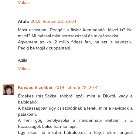
Válasz
Attila
2019. február 22. 20:04
Most olvastam! Reagált a fityisz kommandó. Mivel is? Na
mivel? Mi mással mint sorosozással és migránsokkal.
Agyament az kb. 2 millió fidesz fan, ha ezt is beveszik.
Pedig be fogják cuppantani.
Attila
Válasz
Kovács Erzsébet
2019. február 22. 20:44
Érdekes írás.Sokkal többről szól, mint a DK-ról, vagy a
baloldalról.
A házasságban úgy csiszolódnak a felek, mint a kavicsok a
patakban.
A férfi gőg befolyásolja a mindennapi életben is a
házasságok belső harmóniáját.
Egy okos nő inkább hátralép,és a férjét előre engedi