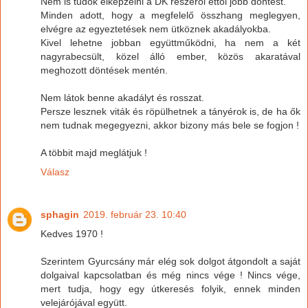
Nem is tudok elképzelni a DK részéről ettől jobb döntést.
Minden adott, hogy a megfelelő összhang meglegyen,
elvégre az egyeztetések nem ütköznek akadályokba.
Kivel lehetne jobban együttműködni, ha nem a két
nagyrabecsült, közel álló ember, közös akaratával
meghozott döntések mentén.
Nem látok benne akadályt és rosszat.
Persze lesznek viták és röpülhetnek a tányérok is, de ha ők
nem tudnak megegyezni, akkor bizony más bele se fogjon !
A többit majd meglátjuk !
Válasz
sphagin
2019. február 23. 10:40
Kedves 1970 !
Szerintem Gyurcsány már elég sok dolgot átgondolt a saját
dolgaival kapcsolatban és még nincs vége ! Nincs vége,
mert tudja, hogy egy útkeresés folyik, ennek minden
velejárójával együtt.