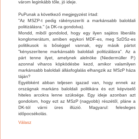
várom leginkább tőle, jó ideje.
PuPunak a következő megjegyzést írtad:
"Az MSZP-t pedig rákényszeríti a markánsabb baloldali
politizálásra." (a DK-ra gondolva).
Mondd, miből gondolod, hogy egy ilyen sajátos liberális
konglomerátum, amiben egykori MDF-es, meg SzDSz-es
politikusok is bőséggel vannak, egy másik pártot
"kényszerítene markánsabb baloldali politizálásra". Az a
párt tenne ilyet, amelynek alelnöke (Niedermüller P.)
azonnal viharos köpködésbe kezd, amikor valamilyen
markánsabb baloldali állásfoglalás elhangzik az MSzP háza
táján?
Egyébként abban teljesen igazad van, hogy ennek az
országnak markáns baloldali politikára és ezt képviselő
hiteles arcokra lenne szüksége. Egy ideje azonban azt
gondolom, hogy ezt az MSzP (nagyobb) részétől, pláne a
DK-tól várni üres illúzió. Magyarul: felesleges
időpocsékolás.
Válasz