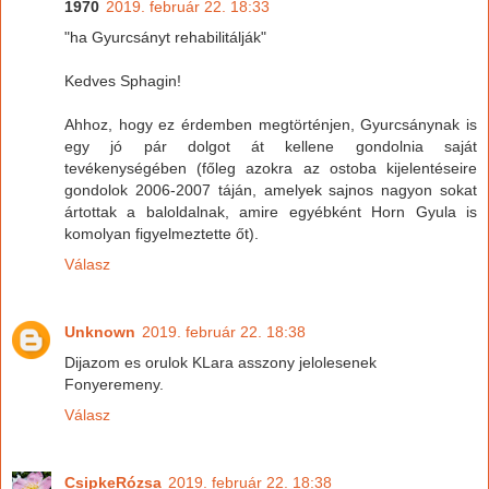
1970
2019. február 22. 18:33
"ha Gyurcsányt rehabilitálják"
Kedves Sphagin!
Ahhoz, hogy ez érdemben megtörténjen, Gyurcsánynak is
egy jó pár dolgot át kellene gondolnia saját
tevékenységében (főleg azokra az ostoba kijelentéseire
gondolok 2006-2007 táján, amelyek sajnos nagyon sokat
ártottak a baloldalnak, amire egyébként Horn Gyula is
komolyan figyelmeztette őt).
Válasz
Unknown
2019. február 22. 18:38
Dijazom es orulok KLara asszony jelolesenek
Fonyeremeny.
Válasz
CsipkeRózsa
2019. február 22. 18:38