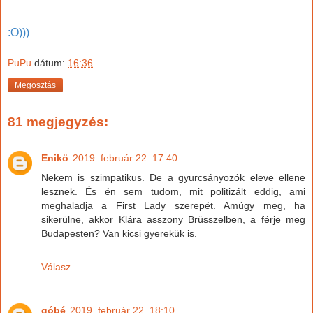
:O)))
PuPu
dátum:
16:36
Megosztás
81 megjegyzés:
Enikö
2019. február 22. 17:40
Nekem is szimpatikus. De a gyurcsányozók eleve ellene
lesznek. És én sem tudom, mit politizált eddig, ami
meghaladja a First Lady szerepét. Amúgy meg, ha
sikerülne, akkor Klára asszony Brüsszelben, a férje meg
Budapesten? Van kicsi gyerekük is.
Válasz
góbé
2019. február 22. 18:10