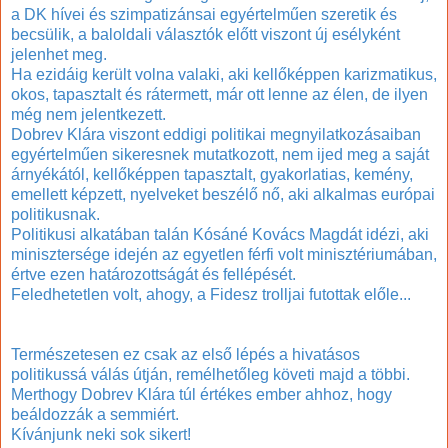
a DK hívei és szimpatizánsai egyértelműen szeretik és
becsülik, a baloldali választók előtt viszont új esélyként
jelenhet meg.
Ha ezidáig került volna valaki, aki kellőképpen karizmatikus,
okos, tapasztalt és rátermett, már ott lenne az élen, de ilyen
még nem jelentkezett.
Dobrev Klára viszont eddigi politikai megnyilatkozásaiban
egyértelműen sikeresnek mutatkozott, nem ijed meg a saját
árnyékától, kellőképpen tapasztalt, gyakorlatias, kemény,
emellett képzett, nyelveket beszélő nő, aki alkalmas európai
politikusnak.
Politikusi alkatában talán Kósáné Kovács Magdát idézi, aki
minisztersége idején az egyetlen férfi volt minisztériumában,
értve ezen határozottságát és fellépését.
Feledhetetlen volt, ahogy, a Fidesz trolljai futottak előle...
Természetesen ez csak az első lépés a hivatásos
politikussá válás útján, remélhetőleg követi majd a többi.
Merthogy Dobrev Klára túl értékes ember ahhoz, hogy
beáldozzák a semmiért.
Kívánjunk neki sok sikert!