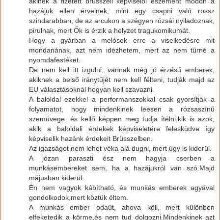
akinek a fizetett brüsszeli képviselői eszement módon a
hazájuk ellen érvelnek, mint egy csapni való rossz
szindarabban, de az arcukon a szégyen rózsái nyiladoznak,
pirulnak, mert Ők is érzik a helyzet tragukomikumát.
Hogy a gyárban a melósok erre a viselkedésre mit
mondanának, azt nem idézhetem, mert az nem tűrné a
nyomdafestéket.
De nem kell itt izgulni, vannak még jó érzésű emberek,
akiknek a belső iránytűjét nem kell félteni, tudják majd az
EU választásoknál hogyan kell szavazni.
A baloldal ezekkel a performanszokkal csak gyorsítják a
folyamatot, hogy mindenkinek leesen a rózsaszínű
szemüvege, és kellő képpen meg tudja ítélni,kik is azok,
akik a baloldali érdekek képviseletére felesküdve így
képviselik hazánk érdekeit Brüsszelben.
Az igazságot nem lehet véka alá dugni, mert úgy is kiderül.
A józan paraszti ész nem hagyja cserben a
munkásembereket sem, ha a hazájukról van szó.Majd
májusban kiderül.
Én nem vagyok kábítható, és munkás emberek agyával
gondolkodok,mert köztük éltem.
A munkás ember odaüt, ahova köll, mert különben
elfeketedik a körme,és nem tud dolgozni.Mindenkinek azt