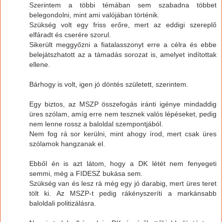
Szerintem a többi témában sem szabadna többet
belegondolni, mint ami valójában történik.
Szükség volt egy friss erőre, mert az eddigi szereplő
elfáradt és cserére szorul.
Sikerült meggyőzni a fiatalasszonyt erre a célra és ebbe
belejátszhatott az a támadás sorozat is, amelyet indítottak
ellene.
Bárhogy is volt, igen jó döntés született, szerintem.
Egy biztos, az MSZP összefogás iránti igénye mindaddig
üres szólam, amíg erre nem tesznek valós lépéseket, pedig
nem lenne rossz a baloldal szempontjából.
Nem fog rá sor kerülni, mint ahogy írod, mert csak üres
szólamok hangzanak el.
Ebből én is azt látom, hogy a DK létét nem fenyegeti
semmi, még a FIDESZ bukása sem.
Szükség van és lesz rá még egy jó darabig, mert üres teret
tölt ki. Az MSZP-t pedig rákényszeríti a markánsabb
baloldali politizálásra.