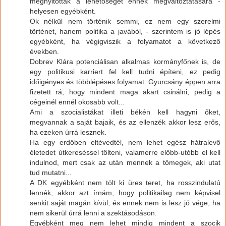
megnyitották a lehetőséget ennek megváltoztatására -
helyesen egyébként.
Ok nélkül nem történik semmi, ez nem egy szerelmi
történet, hanem politika a javából, - szerintem is jó lépés
egyébként, ha végigviszik a folyamatot a következő
években.
Dobrev Klára potenciálisan alkalmas kormányfőnek is, de
egy politikusi karriert fel kell tudni építeni, ez pedig
időigényes és többlépéses folyamat. Gyurcsány éppen arra
fizetett rá, hogy mindent maga akart csinálni, pedig a
cégeinél ennél okosabb volt...
Ami a szocialistákat illeti békén kell hagyni őket,
megvannak a saját bajaik, és az ellenzék akkor lesz erős,
ha ezeken úrrá lesznek.
Ha egy erdőben eltévedtél, nem lehet egész hátralevő
életedet útkereséssel tölteni, valamerre előbb-utóbb el kell
indulnod, mert csak az után mennek a tömegek, aki utat
tud mutatni...
A DK egyébként nem tölt ki üres teret, ha rosszindulatú
lennék, akkor azt írnám, hogy politikailag nem képvisel
senkit saját magán kívül, és ennek nem is lesz jó vége, ha
nem sikerül úrrá lenni a szektásodáson.
Egyébként meg nem lehet mindig mindent a szocik