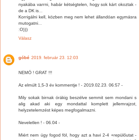
nyakába varrni, habár kétségtelen, hogy sok kárt okoztak -
de a DK is...
Korrigálni kell, közben meg nem lehet állandóan egymásra
mutogatni...
:O)))
Válasz
góbé
2019. február 23. 12:03
NEMÓ ! GRAT !!!
Az elmúlt 1,5-3 év kommentje ! - 2019.02.23. 06:57 -
Mily sokak birnak órákig beszélve semmit sem mondani s
alig akad aki egy mondattal komplett jellemrajzot,
helyzetelemzést képes megfogalmazni.
Neveletlen ! - 06.04 -
Miért nem úgy fogod föl, hogy azt a havi 2-4 +repülőutat -