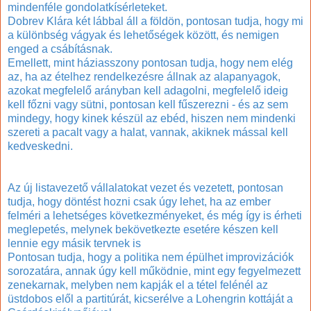
mindenféle gondolatkísérleteket.
Dobrev Klára két lábbal áll a földön, pontosan tudja, hogy mi
a különbség vágyak és lehetőségek között, és nemigen
enged a csábításnak.
Emellett, mint háziasszony pontosan tudja, hogy nem elég
az, ha az ételhez rendelkezésre állnak az alapanyagok,
azokat megfelelő arányban kell adagolni, megfelelő ideig
kell főzni vagy sütni, pontosan kell fűszerezni - és az sem
mindegy, hogy kinek készül az ebéd, hiszen nem mindenki
szereti a pacalt vagy a halat, vannak, akiknek mással kell
kedveskedni.
Az új listavezető vállalatokat vezet és vezetett, pontosan
tudja, hogy döntést hozni csak úgy lehet, ha az ember
felméri a lehetséges következményeket, és még így is érheti
meglepetés, melynek bekövetkezte esetére készen kell
lennie egy másik tervnek is
Pontosan tudja, hogy a politika nem épülhet improvizációk
sorozatára, annak úgy kell működnie, mint egy fegyelmezett
zenekarnak, melyben nem kapják el a tétel felénél az
üstdobos elől a partitúrát, kicserélve a Lohengrin kottáját a