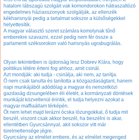
hatalom lábszagú szolgáit vak komondorokon hátraszaltózó
engedelmes háziasszonyok szolgálják, az ellenzék
kékharisnyái pedig a tartalmat sokszor a külsőségekkel
helyettesítik.
A magyar választó szeret számára komolynak tűnő
emberekre szavazni, ezzel pedig nem fér össze a
parlamenti széksorokon való harisnyás ugrabugrálás.
Olyan tekintetben is újdonság lesz Dobrev Klára, hogy
politikus létére érteni fog ahhoz, amit csinál.
Azt mondják: aki tudja - csinálja, aki nem, az tanítja.
Ő nem csak tanulta és tanította a közgazdaságtant, hanem
napi munkájából adódólag a magyar és nemzetközi
gazdaság dzsungelében éli életét, a kormányzati döntések
munkáját közvetlenül érintik, el tudja helyezni azokat a
magyar maffiaállam térképén.
Őt nem lehet majd lerázni ócska lózungokkal, ő tudja mit
beszél, viszont csak akkor beszél, ha beszélni is akar,
ellentétben Gyurcsánnyal, akit sokszor vitt már
türelmetlensége jégre.
Gyurcsány az elmélet embere, és az elmélet megenged