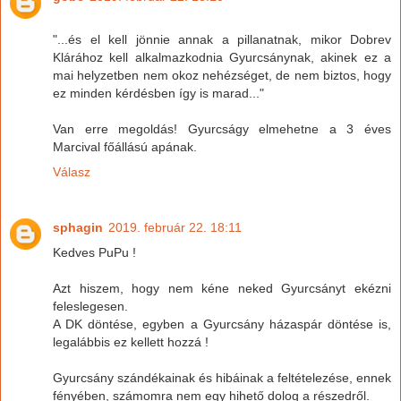
"...és el kell jönnie annak a pillanatnak, mikor Dobrev
Klárához kell alkalmazkodnia Gyurcsánynak, akinek ez a
mai helyzetben nem okoz nehézséget, de nem biztos, hogy
ez minden kérdésben így is marad..."
Van erre megoldás! Gyurcságy elmehetne a 3 éves
Marcival főállású apának.
Válasz
sphagin
2019. február 22. 18:11
Kedves PuPu !
Azt hiszem, hogy nem kéne neked Gyurcsányt ekézni
feleslegesen.
A DK döntése, egyben a Gyurcsány házaspár döntése is,
legalábbis ez kellett hozzá !
Gyurcsány szándékainak és hibáinak a feltételezése, ennek
fényében, számomra nem egy hihető dolog a részedről.