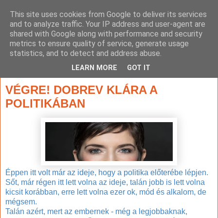
This site uses cookies from Google to deliver its services
and to analyze traffic. Your IP address and user-agent are
shared with Google along with performance and security
metrics to ensure quality of service, generate usage
statistics, and to detect and address abuse.
▼
LEARN MORE
GOT IT
2019. február 22., péntek
VÉGRE! DOBREV KLÁRA A
POLITIKÁBAN
Éppen itt volt már az ideje, hogy a politika előterébe lépjen.
Sőt, már régen itt lett volna az ideje, talán jobb
is
lett volna
kicsit korábban, erre lett volna ezer ok, mód és alkalom, de
mégsem.
Talán azért, mert az embernek - még a legjobbaknak,