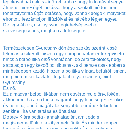
legokosabbaknak is - idő kell ahhoz hogy tudomásul vegye
átmeneti vereségét, belássa, hogy a szokott módon nem
lehet folytatnia útját, belássa, hogy vannak dolgok, melyeket
elrontott, leszámoljon illúzióival és hátrébb lépjen egyet.
De legalábbis, utat nyisson legtehetségesebb
szövetségesének, mégha ő a felesége is.
Természetesen Gyurcsány döntése szokás szerint kissé
felemásra sikerült, hiszen egy európai parlamenti képviselő
nincs a belpolitika első vonalában, de arra tökéletes, hogy
arcot adjon egy kezdő politikusnak, aki persze csak ebben a
minőségében kezdő, hiszen a politika világát belülről ismeri,
meg merem kockáztatni, legalább olyan szinten, mint
Gyurcsány.
És nő.
Ez a magyar belpolitikában nem egyértelmű előny, főként
akkor nem, ha a nő tudja magáról, hogy tehetséges és okos,
és nem hajlandó magát alacsonyabb rendűnek tekinteni
senkinél, ha van tartása és öntudata.
Dobrev Klára pedig - annak alapján, amit eddig
megismerhettünk róla - ilyennek tűnik. És mindenképpen
friss erő az áporodott magyar belpolitikában, melyben a