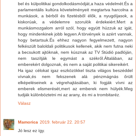
bel és külpolitikai gondolkodásmódját,a haza védelmét.És a
parlamentális kultúra követelményeit megtartva harcolna a
munkások, a bérből és fizetésből élők, a nyugdíjasok, a
kiskorúak, a védelemre szorulók érdekeiért.Mert a
munkásmozgalom arról szól, hogy együtt húzzuk az igát,
hogy mindenkinek jobb legyen.A törvények is azért vannak,
hogy betartsuk.És ehhez nagyon fegyelmezett, nagyon
felkészült baloldali politikusok kellenek, akik nem futna neki
a becsukott ajtóknak, nem kúsznak az TV Stúdió padlóján,
nem taszítják le egymást a székről.Általában, az
emberekért dolgoznak, és nem a saját politikai sikereikért.
Ha igaz célokat igaz eszközökkel tiszta világos beszéddel
vívnak,és nem fekszenek alá pénzmágnás őrült
elképeléseinek a végrehajtásában, ki fogják vívni az
emberek elismerését,mert az emberek nem hülyék.Meg
tudják különböztetni mi az arany, és mi a trombitaréz.
Válasz
Mamorica
2019. február 22. 20:57
Jó lesz ez így.