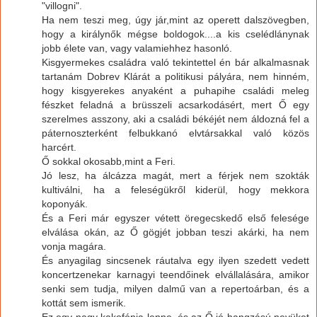
"villogni".
Ha nem teszi meg, úgy jár,mint az operett dalszövegben,
hogy a királynők mégse boldogok....a kis cselédlánynak
jobb élete van, vagy valamiehhez hasonló.
Kisgyermekes családra való tekintettel én bár alkalmasnak
tartanám Dobrev Klárát a politikusi pályára, nem hinném,
hogy kisgyerekes anyaként a puhapihe családi meleg
fészket feladná a brüsszeli acsarkodásért, mert Ő egy
szerelmes asszony, aki a családi békéjét nem áldozná fel a
páternoszterként felbukkanó elvtársakkal való közös
harcért.
Ő sokkal okosabb,mint a Feri.
Jó lesz, ha álcázza magát, mert a férjek nem szokták
kultiválni, ha a feleségükről kiderül, hogy mekkora
koponyák.
És a Feri már egyszer vétett öregecskedő első felesége
elválása okán, az Ő gögjét jobban teszi akárki, ha nem
vonja magára.
És anyagilag sincsenek ráutalva egy ilyen szedett vedett
koncertzenekar karnagyi teendőinek elvállalására, amikor
senki sem tudja, milyen dalmű van a repertoárban, és a
kottát sem ismerik.
Ez egy nagy kakofónia lenne, és az Ő jó hangzású nevüket