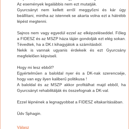
Az események legalábbis nem ezt mutatják.
Gyurcsányt nem kellett erről meggyőzni és kár úgy
beállítani, mintha az istennek se akarta volna ezt a hátrébb
lépést megtenni.
Sajnos nem vagy egyedül ezzel az elképzeléseddel. Főleg
a FIDESZ és az MSZP háza táján gondolják ezt elég sokan.
Tévedtek, ha a DK.t kihagyjátok a számításból.
Nekik is vannak ugyanis érdekeik és ezt Gyurcsány
megfelelően képviseli.
Hogy mi lesz ebből?
Egyértelműen a baloldal nyer és a DK-nak szerencséje,
hogy van egy ilyen kaliberű politikusa !
A baloldal és az MSZP akkor profitálhat majd ebből, ha
Gyurcsányt rehabilitálják és összefognak a DK-val.
Ezzel lépnének a legnagyobbat a FIDESZ eltakarításában.
Üdv Sphagin.
Válasz