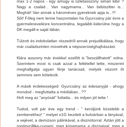
max 1-2 napos - egy amúgy is üzletasszony simán kibir ?
Nagy a család... Van nagymama... Van bébiszitter is...
Meghát! Van annak a hároméves gyereknek apja is...!!!
Sőt! Főleg nem lenne haszontalan ha Gyurcsány pár évre a
gyermeknevelésre koncentrálna, legalább kiderülne hogy a
DK megáll-e saját lábán.
Túlzott és indokolatlan részedről annak prejudikálása, hogy
már családszinten müvelnék a népszerüséghajhászást.
Klára asszony már évekkel ezelőtt is "beszállhatott" volna.
Szerintem most is csak azzal a feltétellel tette, miszerint
meghallgatja ugyan férje tanácsait, melyek viszont őt
semmire sem kötelezik.
A másik érdekességed: Gyurcsány az édesanyját - ahogy
mondod - megfuttatta a médiában...??
Hofi meg az "anyósát" futtatta... és milyen jól tette !
Tudod, volt pár éve egy trend - " kerüljünk közelebb a
zemberekhez! " melyet o1G kezdett a bulvárban a lányával,
a vejével, a demizson pálinkával, a disznótorral. Aztán jött a
rogánycillike-cunami, meg kósamama a disznaival, meg a