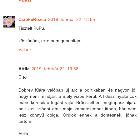
Válasz
CsipkeRózsa
2019. február 22. 18:55
Tisztelt PuPu,
köszönöm, erre nem gondoltam.
Válasz
Attila
2019. február 22. 19:58
Üdv!
Dobrev Klára valóban új arc a politikában és nagyon jó,
hogy nem mindjárt a mély vízbe kerül. A fidesz nyaloncok
máris keresik a fogást rajta. Brüsszelben megtapasztalja a
politikusi világot amit majd kamatoztathat itthon, bár nem
lesz könnyű dolga. Örülök ennek a döntésnek, jónak
tartom.
Attila