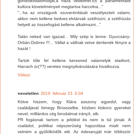
gondolkodásmódját,a haza védelmét.És a parlamentális
kultúra követelményeit megtartva harcolna..."
"...ha az országunk szuverénitását veszélyezteti valami,
akkor nem kellene kedves elvtársak széthúzni, a széthúzás
helyett az összefogást kellene alkalmazni..."
Talán neked van igazad... Mily szép is lenne: Gyurcsány-
Orbán-Dobrev !!!... Vállat a vállnak vetve deritenék fényre a
hazát !
Tartok tőle fel kellene keresned valamelyik stadiont,
Harrach úr(??) veretes megnyilvánulására hivatkozva.
Válasz
neveletlen
2019. február 23. 6:04
Kötve hiszem, hogy Klára asszony egyedül, vagy
családjával kimegy Brüsszelbe, közben kiskorú gyereket
nevel, milliárdos cég birodalmat irányít, stb.
PR fogásnak tartom a jelölést és nem is túl jónak. A
családot, politikai népszerűség hajszolása miatt nem
vetném a gyűlölködők elé. Az édesanyját már többször