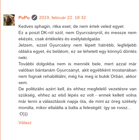
PuPu
2019. február 22. 18:32
Kedves sphagin, ritka eset, de nem értek veled egyet.
Ez a poszt DK-ról szól, nem Gyurcsányról, és messze nem
ekézés, csak értékelés és esélylatolgatás.
Jelzem, ezzel Gyurcsány nem lépett hátrébb, legfeljebb
oldalra egyet, és belátom, ez se lehetett egy könnyű döntés
neki.
További dolgokba nem is mennék bele, mert azzal már
valóban bántanám Gyurcsányt, akit egyébként mostanában
nem fognak rehabilitálni, még ha meg is bukik Orbán, akkor
sem.
De politizálni azért kell, és ehhez megfelelő vezetésre van
szükség, ehhez az első lépés ez volt - ennek kellett volna
már lenni a választások napja óta, de mint az öreg székely
mondta, mikor eltalálta a balta a feleségét: így se rossz...
:O)))
Válasz