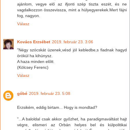
ajánlom, vegye elő az ifjonti szép tiszta eszét, és ne
vagdalkozzon összevissza, mint a hülyegyerekek.Mert fájni
fog, nagyon.
Válasz
Kovács Erzsébet
2019. február 23. 3:06
"Négy szócskát üzenek,vésd jól kebledbe,s fiadnak hagyd
örökül ha kihúnysz.
A haza minden előtt.
(Kölcsey Ferenc)
Válasz
góbé
2019. február 23. 5:08
Erzsikém, eddig birtam... Hogy is mondtad?
"...A baloldal csak akkor győzhet, ha paradigmaváltást hajt
végre, elismeri az Orbán helyes bel és külpolitikai