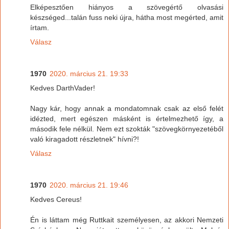
Elképesztően hiányos a szövegértő olvasási
készséged...talán fuss neki újra, hátha most megérted, amit
írtam.
Válasz
1970
2020. március 21. 19:33
Kedves DarthVader!
Nagy kár, hogy annak a mondatomnak csak az első felét
idézted, mert egészen másként is értelmezhető így, a
második fele nélkül. Nem ezt szokták "szövegkörnyezetéből
való kiragadott részletnek" hívni?!
Válasz
1970
2020. március 21. 19:46
Kedves Cereus!
Én is láttam még Ruttkait személyesen, az akkori Nemzeti