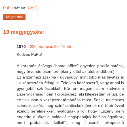
PuPu
dátum:
12:26
Megosztás
10 megjegyzés:
1970
2020. március 20. 16:55
Kedves PuPu!
A karantén és/vagy "home office" egyetlen pozitív hatása,
hogy örvendetesen termékeny lettél az utóbbi időben:).
Ez a színházi szakma - ugyanúgy, mint több más hivatás is
- elképesztően felhígult. Tele van középszerű, vagy annál is
gyengébb színészekkel. Bár én magam sem kedvelem
Eszenyit (hasonlóan Törőcsikhez, aki kifejezetten irritál), de
ez tipikusan a középszer támadása most. Senki, nevesincs
színészecskék, meg színésznőcskék jönnek elő több évvel
ezelőtti sérelmeikkel, nyafognak arról, hogy "Eszenyi nem
engedte el őket a haldokló nagypapájuk halálos ágyához,
mert próbálniuk kellett", meg hasonló elképesztő