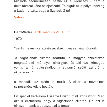
Micsoda szemérmetlen bestia ez a Krencsey - nem a
dekoltázzsal kéne színjátszani! Felhígult ez a pálya: bezzeg
a Ladomerszky, vagy a Szelecki Zita!
Válasz
DarthVader
2020. március 21. 15:22
1970:
"Senki, nevesincs színészecskék, meg színésznőcskék "
"a Vígszínház sikeres teátrum, a magyar színjátszás
meghatározó műhelye, sikergyár, és aki ezt kétségbe
vonja, annál valószínűleg a savanyú szőlő szindróma
okozza ezt.."
a második az elsőn is múlik. A sikert a nevenincs
szinésznőcskék is hozták.
Én speciel kedvelem Eszenyi Enikőt, mint szinésznőt. Még
azt is elismerem, hogy a Vigszinház sikeres. De azt is
elhiszem, amit a beosztottjai állítottak.