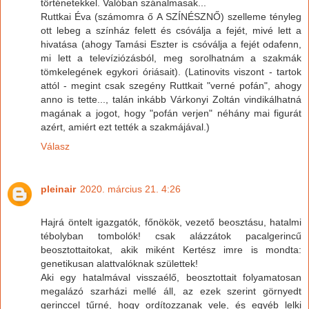
történetekkel. Valóban szánalmasak...
Ruttkai Éva (számomra ő A SZÍNÉSZNŐ) szelleme tényleg
ott lebeg a színház felett és csóválja a fejét, mivé lett a
hivatása (ahogy Tamási Eszter is csóválja a fejét odafenn,
mi lett a televíziózásból, meg sorolhatnám a szakmák
tömkelegének egykori óriásait). (Latinovits viszont - tartok
attól - megint csak szegény Ruttkait "verné pofán", ahogy
anno is tette..., talán inkább Várkonyi Zoltán vindikálhatná
magának a jogot, hogy "pofán verjen" néhány mai figurát
azért, amiért ezt tették a szakmájával.)
Válasz
pleinair
2020. március 21. 4:26
Hajrá öntelt igazgatók, főnökök, vezető beosztásu, hatalmi
tébolyban tombolók! csak alázzátok pacalgerincű
beosztottaitokat, akik miként Kertész imre is mondta:
genetikusan alattvalóknak születtek!
Aki egy hatalmával visszaélő, beosztottait folyamatosan
megalázó szarházi mellé áll, az ezek szerint görnyedt
gerinccel tűrné, hogy ordítozzanak vele, és egyéb lelki