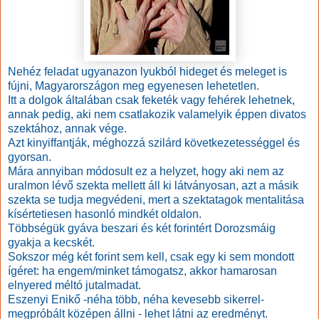
Nehéz feladat ugyanazon lyukból hideget és meleget is
fújni, Magyarországon meg egyenesen lehetetlen.
Itt a dolgok általában csak feketék vagy fehérek lehetnek,
annak pedig, aki nem csatlakozik valamelyik éppen divatos
szektához, annak vége.
Azt kinyiffantják, méghozzá szilárd következetességgel és
gyorsan.
Mára annyiban módosult ez a helyzet, hogy aki nem az
uralmon lévő szekta mellett áll ki látványosan, azt a másik
szekta se tudja megvédeni, mert a szektatagok mentalitása
kísértetiesen hasonló mindkét oldalon.
Többségük gyáva beszari és két forintért Dorozsmáig
gyakja a kecskét.
Sokszor még két forint sem kell, csak egy ki sem mondott
ígéret: ha engem/minket támogatsz, akkor hamarosan
elnyered méltó jutalmadat.
Eszenyi Enikő -néha több, néha kevesebb sikerrel-
megpróbált középen állni - lehet látni az eredményt.