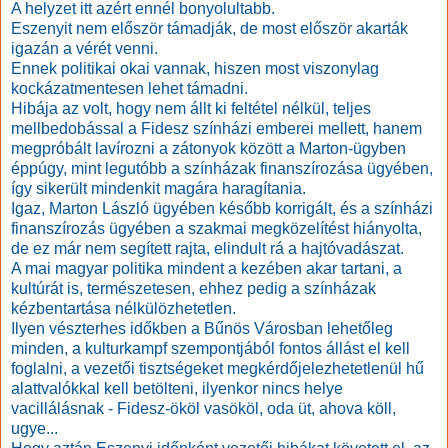
A helyzet itt azért ennél bonyolultabb.
Eszenyit nem először támadják, de most először akarták
igazán a vérét venni.
Ennek politikai okai vannak, hiszen most viszonylag
kockázatmentesen lehet támadni.
Hibája az volt, hogy nem állt ki feltétel nélkül, teljes
mellbedobással a Fidesz színházi emberei mellett, hanem
megpróbált lavírozni a zátonyok között a Marton-ügyben
éppúgy, mint legutóbb a színházak finanszírozása ügyében,
így sikerült mindenkit magára haragítania.
Igaz, Marton László ügyében később korrigált, és a színházi
finanszírozás ügyében a szakmai megközelítést hiányolta,
de ez már nem segített rajta, elindult rá a hajtóvadászat.
A mai magyar politika mindent a kezében akar tartani, a
kultúrát is, természetesen, ehhez pedig a színházak
kézbentartása nélkülözhetetlen.
Ilyen vészterhes időkben a Bűnös Városban lehetőleg
minden, a kulturkampf szempontjából fontos állást el kell
foglalni, a vezetői tisztségeket megkérdőjelezhetetlenül hű
alattvalókkal kell betölteni, ilyenkor nincs helye
vacillálásnak - Fidesz-ököl vasököl, oda üt, ahova köll,
ugye...