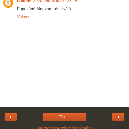
talalom
2020. március 21. 23:16
Pupukám! Megvan - és kiváló.
Válasz
‹
›
Főoldal
Internetes verzió megtekintése