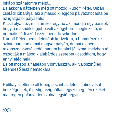
inkább szánalomra méltó...
És akkor a háttérben még ott mozog Rudolf Péter, Orbán
családi jóbarátja, aki a második legjobb pályázatot adta be
az igazgatói pályázatra.
Kicsit olyan ez, mint amikor egy nő azt mondja egy pasiról,
hogy a második legjobb volt az ágyban - megtisztelő, de
normális férfi azért ezzel nem dicsekedne.
Rudolf Pétert pedig felettébb kedvelem, a humorérzéke
szinte páratlan a mai magyar pályán, de hát ez nem
rokonszenv-vetélkedő, hanem hatalmi játszma, melyben rá
osztották a második alabárdos szerepét - csodálom, hogy
ennyi elég neki.
És ott mozog a fiatalabb Vidnyánszky, aki valószínűleg
főrendező lesz nemsokára.
Ruttkay szelleme ott lebeg a színház felett, Latinovitsal
beszélgetnek, ő pedig rezignáltan jegyzi meg - én ezeket
már régen pofánvertem volna, egytől-egyig..
:O)))