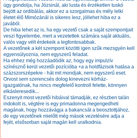
úgy gondolja, ha Józsinál, aki lusta és érzéketlen tuskó
bejött az ordibálás, akkor ez a szorgalmas és mély lelki
életet élő Mimózánál is sikeres lesz, jóllehet hiba ez a
javából.
De hiba lehet az is, ha egy vezető csak a saját szempontjait
veszi figyelembe, mert a vezetettek számára saját aktuális,
valós vagy vélt érdekeik a legfontosabbak.
A vezetőnek a két szempont közötti igen szűk mezsgyén kell
egyensúlyoznia, nem egyszerű feladat.
Ha ehhez még hozzáadódik az, hogy egy impulzív
színésznő kerül vezetői pozícióba +a a holdfázisok hatása a
százszorszépekre - hát mit mondjak, nem egyszerű eset.
Orvost sem szerencsés dolog kinevezni kórház-
igazgatónak, ha nincs megfelelő kontroll felette, könnyen
elkásleresedik...
Eszenyit most vezetői hibáival támadják, ez részben talán
indokolt is, végtére is egy primadonna megengedheti
magának, hogy hozzávágja a bakancsát a beosztottjához,
de egy vezetőnek mielőtt még mások vezetésére adja a
fejét, elsősorban saját magán kell uralkodnia.