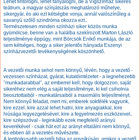
Lehet fintorogni, lehet fanyalogni, de a Vígszínház sikeres
teátrum, a magyar színjátszás meghatározó műhelye,
sikergyár, és aki ezt kétségbe vonja, annál valószínűleg a
savanyú szőlő szindróma okozza ezt..
Természetesen minden színházi siker közös munka
gyümölcse, benne van a halálba szekírozott Marton László
teljesítménye éppúgy, mint Börcsök Enikő munkája, de az
sem kétséges, hogy a siker jelentős hányada Eszenyi
színházvezetői tevékenységének köszönhető.
A vezetői munka sehol nem könnyű, lévén, hogy a vezető -
vezessen színházat, gyárat, kutatóintézetet - a legnehezebb
"munkadarabbal", az emberrel kell, hogy dolgozzon, saját
sikeréhez nem elég a saját teljesítménye, ki kel csiholnia
beosztottaiból - munkatársaiból a maximális teljesítményt.
Nem könnyű feladat, mert mi, emberek sokfélék vagyunk,
kire ezzel. kire azzal lehet hatni, kire anyagiakkal, kire
hiúsága legyezgetésével, kire a fegyelmezés eszközeivel,
kire szépszóval - leginkább ezek megfelelő arányú
keverékével - csak hát ezt az arányt eltalálni nem könnyű,
és ebben áll a vezetés művészete.
A legtipikusabb vezetői hiba az egysíkúság, amikor a vezető