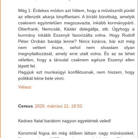
Még 1: Érdekes módon azt hittem, hogy a művésznőt pünkt
az ellenzék akarja kinyiffantani. A bíráló bizottság, amelyik
csaknem egyöntetűen megszavazta, inkább kormánypárti.
Oberfrank, Nemcsák, Kásler delegáltja, stb. Úgyhogy a
kurmány inkább Eszenyit favorizálta volna. Hogy Rudolf
Péter Orvbán barátja lenne? Nincs kizárva, bár ezt még
nem vettem észre, sehol nem olvastam olyan
megnyilatkozását, amely erre utalt volna. És az se lehet
véletlen, hogy a társulat csaknem egésze Eszenyi ellen
lépett fel.
Hagyjuk ezt munkaügyi konfliktusnak, nem hiszem, hogy
politikát kéne bele vinni.
Válasz
Cereus
2020. március 21. 18:52
Kedves fiatal barátom nagyon egyetértek veled!
Koromnál fogva én még élőben láttam nagy művészeket.