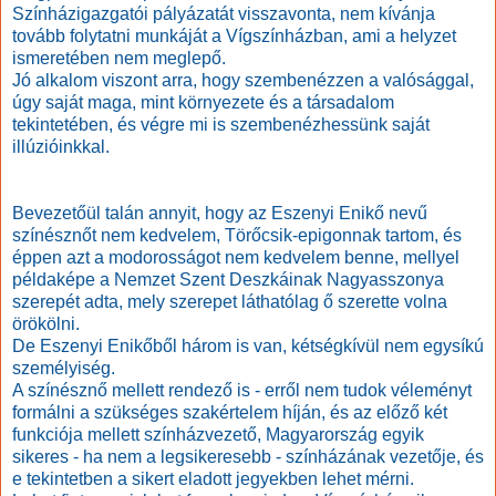
Színházigazgatói pályázatát visszavonta, nem kívánja
tovább folytatni munkáját a Vígszínházban, ami a helyzet
ismeretében nem meglepő.
Jó alkalom viszont arra, hogy szembenézzen a valósággal,
úgy saját maga, mint környezete és a társadalom
tekintetében, és végre mi is szembenézhessünk saját
illúzióinkkal.
Bevezetőül talán annyit, hogy az Eszenyi Enikő nevű
színésznőt nem kedvelem, Törőcsik-epigonnak tartom, és
éppen azt a modorosságot nem kedvelem benne, mellyel
példaképe a Nemzet Szent Deszkáinak Nagyasszonya
szerepét adta, mely szerepet láthatólag ő szerette volna
örökölni.
De Eszenyi Enikőből három is van, kétségkívül nem egysíkú
személyiség.
A színésznő mellett rendező is - erről nem tudok véleményt
formálni a szükséges szakértelem híján, és az előző két
funkciója mellett színházvezető, Magyarország egyik
sikeres - ha nem a legsikeresebb - színházának vezetője, és
e tekintetben a sikert eladott jegyekben lehet mérni.