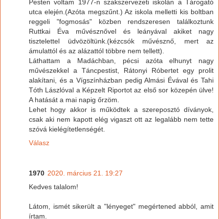
Pesten voltam 1977-n szakszervezeti iskolán a Tárogató
utca elején.(Azóta megszűnt.) Az iskola melletti kis boltban
reggeli "fogmosás" közben rendszeresen találkoztunk
Ruttkai Éva művésznővel és leányával akiket nagy
tisztelettel üdvözöltünk.(kézcsók művésznő, mert az
ámulattól és az alázattól többre nem tellett).
Láthattam a Madáchban, pécsi azóta elhunyt nagy
művészekkel a Táncpestist, Rátonyi Róbertet egy prolit
alakítani, és a Vígszínházban pedig Almási Évával és Tahi
Tóth Lászlóval a Képzelt Riportot az első sor közepén ülve!
A hatását a mai napig őrzöm.
Lehet hogy akkor is működtek a szereposztó díványok,
csak aki nem kapott elég vigaszt ott az legalább nem tette
szóvá kielégítetlenségét.
Válasz
1970
2020. március 21. 19:27
Kedves talalom!
Látom, ismét sikerült a "lényeget" megértened abból, amit
írtam.