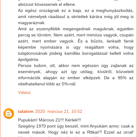
abózust kövessenek el ellene.
Az egész országnak ez a baja, ez a meghunyászkodás,
amit némelyek ráadásul a sértettek kárára még jól meg is
magyaráznak.
Amit az eszenyifélék megengednek maguknak, egyetlen
percig se tűrném. Nem azért, mert mimóza vagyok, csupán
azért, mert ember vagyok. És a bűzös, lankadt farok
képembe nyomására is úgy reagáltam volna, hogy
tulajdonosának jóideig kamillás borogatással kellett volna
ápolgatnia.
Persze tudom, ott, akkor nem egészen úgy zajlanak az
események, ahogy azt így utólag, kívülről, közvetett
információk alapján ez ember elképzeli. De a 95% az
vitathatatlanul több az 5%-nál.
Válasz
talalom
2020. március 21. 10:52
Pupukám! Március 21!!! Kérlek!!!
Szegény 1970 pont úgy beszél, mint Anyukám anno: csak a
nevek mások. Hogy néz ki ez a Rttkai!? Ezzel az orral!