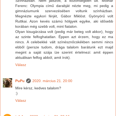
Színházban. Nem játszott, a közönségben ült. Molnár
Ferenc: Olympia című darabját nézte meg, mi pedig a
gimnáziumunk szervezésében voltunk színházban.
Megnézte egykori férjét, Gábor Miklóst. Gyönyörű volt
Ruttkai. Azon kevés számú hölgyek egyike, aki idősebb
korában még szebb volt, mint fiatalon.
Olyan kisugárzása volt (pedig már beteg volt akkor), hogy
az szinte felfoghatatlan. Éppen azt érzem, hogy ez ma
nincs. A celebekké vált színésznőcskékben semmi nincs
ebből (persze tudom, drága talalom barátunk ezt majd
megint a saját szája íze szerint értelmezi: amit éppen
aktuálisan felfog abból, amit írok).
Válasz
PuPu
2020. március 21. 20:00
Mire kérsz, kedves talalom?
:)
Válasz