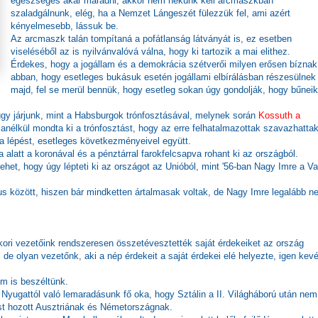
egészséges akar maradni, akkor nem nekünk kell arcmaszkban
szaladgálnunk, elég, ha a Nemzet Lángeszét fülezzük fel, ami azért
kényelmesebb, lássuk be.
Az arcmaszk talán tompítaná a pofátlanság látványát is, ez esetben
viseléséből az is nyilvánvalóvá válna, hogy ki tartozik a mai elithez.
Érdekes, hogy a jogállam és a demokrácia szétverői milyen erősen bíznak
abban, hogy esetleges bukásuk esetén jogállami elbírálásban részesülnek
majd, fel se merül bennük, hogy esetleg sokan úgy gondolják, hogy bűneik
úgy járjunk, mint a Habsburgok trónfosztásával, melynek során
Kossuth a
anélkül mondta ki a trónfosztást, hogy az erre felhatalmazottak szavazhatta
a lépést, esetleges következményeivel együtt.
latt a koronával és a pénztárral farokfelcsapva rohant ki az országból.
het, hogy úgy lépteti ki az országot az Unióból, mint '56-ban Nagy Imre a Va
us között, hiszen bár mindketten ártalmasak voltak, de Nagy Imre legalább n
ori vezetőink rendszeresen összetévesztették saját érdekeiket az ország
, de olyan vezetőnk, aki a nép érdekeit a saját érdekei elé helyezte, igen kev
em is beszéltünk.
Nyugattól való lemaradásunk fő oka, hogy Sztálin a II. Világháború után nem
dést hozott Ausztriának és Németországnak.