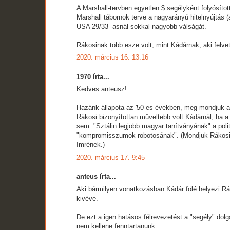
A Marshall-tervben egyetlen $ segélyként folyósítot
Marshall tábornok terve a nagyarányú hitelnyújtás (á
USA 29/33 -asnál sokkal nagyobb válságát.
Rákosinak több esze volt, mint Kádárnak, aki felvett
2020. március 16. 13:16
1970 írta...
Kedves anteusz!
Hazánk állapota az '50-es években, meg mondjuk a 
Rákosi bizonyítottan műveltebb volt Kádárnál, ha a
sem. "Sztálin legjobb magyar tanítványának" a poli
"kompromisszumok robotosának". (Mondjuk Rákosina
Imrének.)
2020. március 17. 9:45
anteus írta...
Aki bármilyen vonatkozásban Kádár fölé helyezi Rá
kivéve.
De ezt a igen hatásos félrevezetést a "segély" dol
nem kellene fenntartanunk.