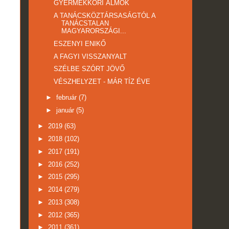
GYERMEKKORI ÁLMOK
A TANÁCSKÖZTÁRSASÁGTÓL A
TANÁCSTALAN
MAGYARORSZÁGI...
ESZENYI ENIKŐ
A FAGYI VISSZANYALT
SZÉLBE SZÓRT JÖVŐ
VÉSZHELYZET - MÁR TÍZ ÉVE
►
február
(7)
►
január
(5)
►
2019
(63)
►
2018
(102)
►
2017
(191)
►
2016
(252)
►
2015
(295)
►
2014
(279)
►
2013
(308)
►
2012
(365)
►
2011
(361)