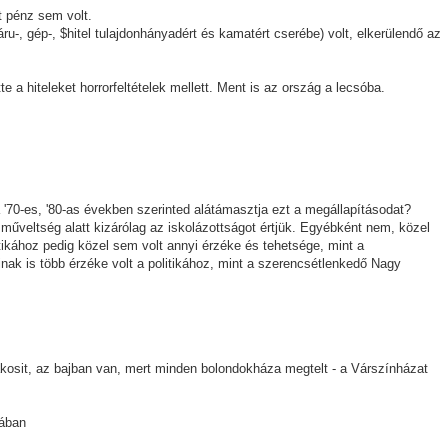
t pénz sem volt.
ru-, gép-, $hitel tulajdonhányadért és kamatért cserébe) volt, elkerülendő az
e a hiteleket horrorfeltételek mellett. Ment is az ország a lecsóba.
'70-es, '80-as években szerinted alátámasztja ezt a megállapításodat?
 műveltség alatt kizárólag az iskolázottságot értjük. Egyébként nem, közel
tikához pedig közel sem volt annyi érzéke és tehetsége, mint a
k is több érzéke volt a politikához, mint a szerencsétlenkedő Nagy
kosit, az bajban van, mert minden bolondokháza megtelt - a Várszínházat
gában