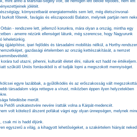
, mint anno a Marshall-segély volt, de nemigen lett belőle fejlődés, nem lett
nyezettjeinek jólétét.
 egészségügy, környezetbarát energiatermelés sem lett, még életszínvonal-
 burkolt főterek, favágás és eliszaposodó Balaton, melynek partján nem nek
rbán - rendszere lett, jellemző korunkra, mára olyan a ország, mintha egy
yzetben - amerre nézünk ellenséget látunk, még szerencse, hogy Nagyurunk
 leheletünkig.
 újjáépítése, ipari fejlődés és társadalmi mobilitás nélkül, a Horthy-rendszer
s nemzetképet, gazdasági értelemben az ország kettészakítását, a nemzet
 semmibevételét.
orára tud utazni, pihenni, kulturált életet élni, nálunk ezt hadd ne értékeljem
iatt szűkülő Uniós forrásokból is el tudják lopni a megszokott mennyiséget.
rkölcsei egyre lazábbak, a gyűlölködés és az erőszakosság vált megszokottá
nebb társadalom várja rettegve a vírust, miközben éppen ilyen helyzetekben
kre.
lsága feledésbe merült.
ra Petőfi unokatestvére nevére íratták volna a Kárpát-medencét.
 nem volt kötelező álszent pofákat vágni egy olyan ünnepségen, melynek min
 csak mi is hadd éljünk.
en egyszerű a világ, a kihagyott lehetőségeket, a szakértelem hiányát neked 