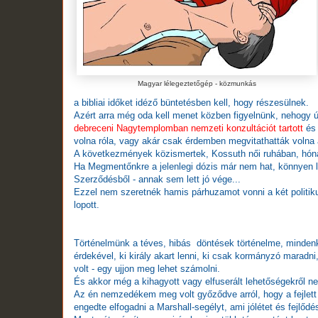
Magyar lélegeztetőgép - közmunkás
a bibliai időket idéző büntetésben kell, hogy részesülnek.
Azért arra még oda kell menet közben figyelnünk, nehogy 
debreceni Nagytemplomban nemzeti konzultációt tartott
és 
volna róla, vagy akár csak érdemben megvitathatták volna 
A következmények közismertek, Kossuth női ruhában, hóna a
Ha Megmentőnkre a jelenlegi dózis már nem hat, könnyen le
Szerződésből - annak sem lett jó vége...
Ezzel nem szeretnék hamis párhuzamot vonni a két politik
lopott.
Történelmünk a téves, hibás döntések történelme, mindenk
érdekével, ki király akart lenni, ki csak kormányzó maradni
volt - egy ujjon meg lehet számolni.
És akkor még a kihagyott vagy elfuserált lehetőségekről n
Az én nemzedékem meg volt győződve arról, hogy a fejlett 
engedte elfogadni a Marshall-segélyt, ami jólétet és fejlő