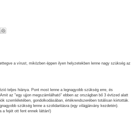
rettegve a vírust, miközben éppen ilyen helyzetekben lenne nagy szükség az
hézió teljes hiánya. Pont most lenne a legnagyobb szükség erre, és
 Amit az "egy ujjon megszámlálható" ebben az országban bő 3 évtized alatt
ációk szemléletében, gondolkodásában, értékrendszerében totálisan kiirtották.
legnagyobb szükség lenne a szolidaritásra (egy világjárvány kezdetén).
 fejét ott fent ennek láttán!)