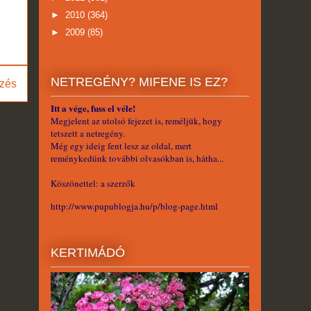
►
2010
(364)
►
2009
(85)
NETREGÉNY? MIFENE IS EZ?
zés
Itt a vége, fuss el véle!
Megjelent az utolsó fejezet is, reméljük, hogy
tetszett a netregény.
Még egy ideig fent lesz az oldal, mert
reménykedünk további olvasókban is, hátha...
Köszönettel: a szerzők
http://www.pupublogja.hu/p/blog-page.html
KERTIMÁDÓ