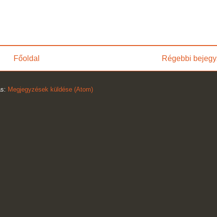
Főoldal
Régebbi bejegy
ás:
Megjegyzések küldése (Atom)