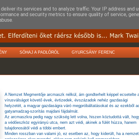
deliver its services and to analyze traffic. Your IP address and 
formance and security metrics to ensure quality of service, gen
abuse.
ÉNY
SÓHAJ A PADLÓRÓL
GYURCSÁNY FERENC
A Nemzet Megmentője arcmaszk nélkül, ám gondterhelt képpel ecsetelte 
vírusválságot követő évek, évtizedek, évszázadok nehéz gazdasági
helyzetét, a magyar gazdaságra váró megpróbáltatásokat és az ezekből a
gatyamadzag-szorítás majdani fájdalmát.
Az arcmaszkra pedig nagy szükség lett volna, hiszen köztudottá vált, hog
a védőeszköz egyirányú utca, nem azt védi, akinek a fülét húzza, hanem
tulajdonosától védi a többi embert.
Minden rosszban van valami jó, ez esetben az, hogy kiderült, ha a nemzet