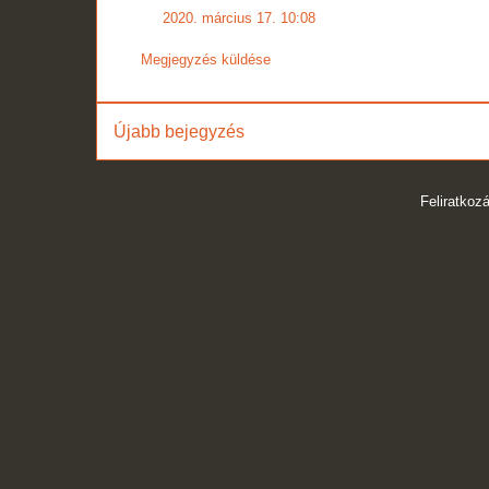
2020. március 17. 10:08
Megjegyzés küldése
Újabb bejegyzés
Feliratkoz