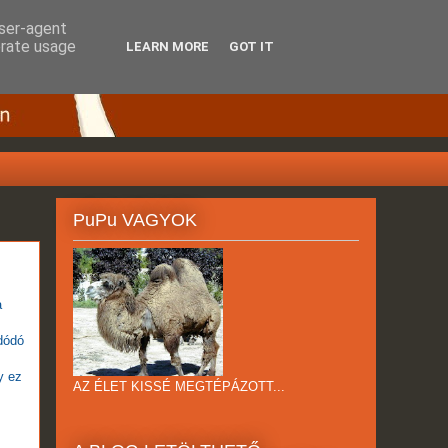
user-agent
erate usage
LEARN MORE
GOT IT
PuPu VAGYOK
a
dódó
y ez
AZ ÉLET KISSÉ MEGTÉPÁZOTT...