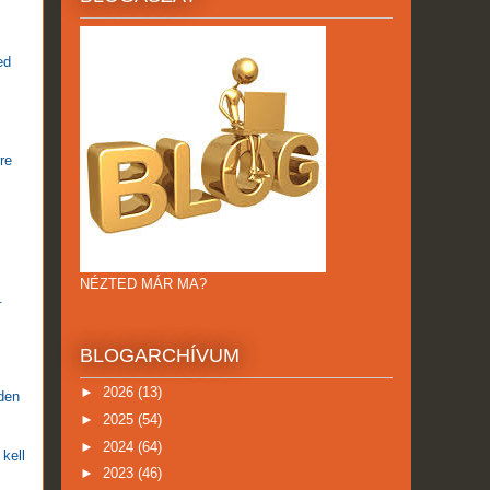
ed
re
.
NÉZTED MÁR MA?
.
BLOGARCHÍVUM
►
2026
(13)
den
►
2025
(54)
►
2024
(64)
kell
►
2023
(46)