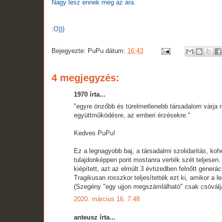
Nagy lesz ennek még az ára.
:O)))
Bejegyezte:
PuPu
dátum:
16:43
4 megjegyzés:
1970 írta...
"egyre önzőbb és türelmetlenebb társadalom várja 
együttműködésre, az emberi érzésekre."
Kedves PuPu!
Ez a legnagyobb baj, a társadalmi szolidaritás, ko
tulajdonképpen pont mostanra verték szét teljesen.
kiépített, azt az elmúlt 3 évtizedben felnőtt gener
Tragikusan rosszkor teljesítették ezt ki, amikor a 
(Szegény "egy ujjon megszámlálható" csak csóválja a
2020. március 16. 7:48
anteusz írta...