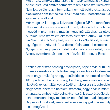
Most - átszámítva a mai árakra is - több támogatást kaptunk
belőle jólét, leszámítva természetesen a rendszer kedvezmé
Nem lett belőle ipar, informatika, nem lett belőle oktatás,
emelkedés sem lett belőle, csak stadionok, betonkockákkal
épülnek a szállodák.
Már maga az is, hogy a Köztársaságból a NER - konkrétan O
elfuserált időutazáson vennénk részt, állandó háborús hel
megvéd minket, mint a magán-nyugdíjpénztárakat, az utolsó
A Rákosi-rendszerre emlékeztető elemeket látunk - az ország
emlékeztető külsőségeket, nacionalista külpolitikát, hami
egységének szétverését, a demokrácia tartalmi elemeinek
Nyugaton a nyugdíjas őrzi életmódját, életszínvonalát, idős k
A nagy szemforgatás csak azt készíti elő,. hogy a Brexit m
Közben az ország toporog egyhelyben, népe egyre butul, e
Egyre kevesebb a szolidaritás, egyre önzőbb és türelmetle
lenne nagy szükség az együttműködésre, az emberi érzése
1848 pedig erről is szólt, nagy kár, hogy mára minden tanu
Ha Orbánék csinálták volna 1948-at, akkor a századforduló
Nagy öröm lehetett a hatalom számára, hogy a vírus miatt
pillanata szembesítette volna őket saját kisszerűségükkel.
Lehet mondani, hogy minket ez nem érdekel, hadd lopjanak,
De pusztuló tüdővel, lerobbant egészségüggyel már nem ily
majd megfizetni.