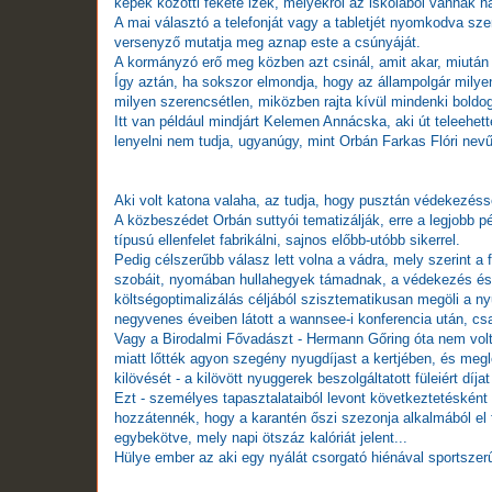
képek közötti fekete izék, melyekről az iskolából vannak h
A mai választó a telefonját vagy a tabletjét nyomkodva szerz
versenyző mutatja meg aznap este a csúnyáját.
A kormányzó erő meg közben azt csinál, amit akar, miután 
Így aztán, ha sokszor elmondja, hogy az állampolgár milyen q
milyen szerencsétlen, miközben rajta kívül mindenki boldog
Itt van például mindjárt Kelemen Annácska, aki út teleehett
lenyelni nem tudja, ugyanúgy, mint Orbán Farkas Flóri nevű 
Aki volt katona valaha, az tudja, hogy pusztán védekezéss
A közbeszédet Orbán suttyói tematizálják, erre a legjobb 
típusú ellenfelet fabrikálni, sajnos előbb-utóbb sikerrel.
Pedig célszerűbb válasz lett volna a vádra, mely szerint a 
szobáit, nyomában hullahegyek támadnak, a védekezés és a
költségoptimalizálás céljából szisztematikusan megöli a ny
negyvenes éveiben látott a wannsee-i konferencia után, cs
Vagy a Birodalmi Fővadászt - Hermann Gőring óta nem volt
miatt lőtték agyon szegény nyugdíjast a kertjében, és meg
kilövését - a kilövött nyuggerek beszolgáltatott füleiért díjat
Ezt - személyes tapasztalataiból levont következtetésként
hozzátennék, hogy a karantén őszi szezonja alkalmából el
egybekötve, mely napi ötszáz kalóriát jelent...
Hülye ember az aki egy nyálát csorgató hiénával sportszer