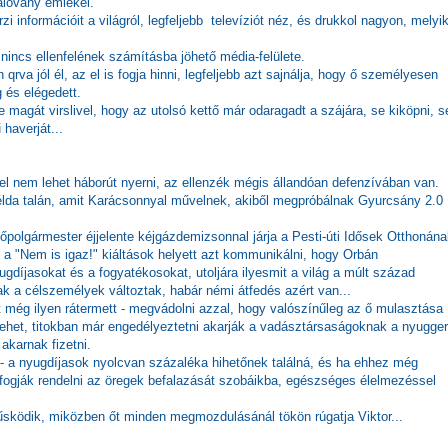
alovány emlékei.
i információit a világról, legfeljebb televíziót néz, és drukkol nagyon, melyi
nincs ellenfelének számításba jöhető média-felülete.
rva jól él, az el is fogja hinni, legfeljebb azt sajnálja, hogy ő személyesen
 és elégedett.
e magát virslivel, hogy az utolsó kettő már odaragadt a szájára, se kiköpni, s
haverját...
el nem lehet háborút nyerni, az ellenzék mégis állandóan defenzívában van.
példa talán, amit Karácsonnyal művelnek, akiből megpróbálnak Gyurcsány 2.0
főpolgármester éjjelente kéjgázdemizsonnal járja a Pesti-úti Idősek Otthonán
 "Nem is igaz!" kiáltások helyett azt kommunikálni, hogy Orbán
ugdíjasokat és a fogyatékosokat, utoljára ilyesmit a világ a múlt század
ak a célszemélyek változtak, habár némi átfedés azért van...
 még ilyen rátermett - megvádolni azzal, hogy valószínűleg az ő mulasztása
lehet, titokban már engedélyeztetni akarják a vadásztársaságoknak a nyugge
 akarnak fizetni.
 - a nyugdíjasok nyolcvan százaléka hihetőnek találná, és ha ehhez még
 fogják rendelni az öregek befalazását szobáikba, egészséges élelmezéssel
űsködik, miközben őt minden megmozdulásánál tökön rúgatja Viktor...