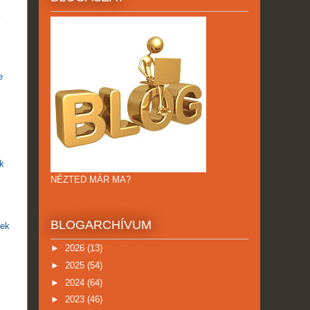
k
e
ak
NÉZTED MÁR MA?
BLOGARCHÍVUM
rek
►
2026
(13)
►
2025
(54)
►
2024
(64)
►
2023
(46)