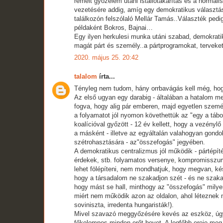
remélt győzelem utáni istállótakarítás és a normáli
vezetésére addig, amíg egy demokratikus választá
találkozón felszólaló Mellár Tamás..Választék pedi
példaként Bokros, Bajnai…
Egy ilyen herkulesi munka utáni szabad, demokrati
magát párt és személy..a pártprogramokat, terveket,
2020. május 25. 20:42
talalom
írta...
Tényleg nem tudom, hány orrbavágás kell még, hogy
Az első ugyan egy darabig - általában a hatalom m
fogva, hogy alig pár emberen, majd egyetlen személ
a folyamatot jól nyomon követhettük az "egy a tábor
koalícióval győzött - 12 év kellett, hogy a vezénylő
a másként - illetve az egyáltalán valahogyan gondo
szétrohasztására - az"összefogás" jegyében.
A demokratikus centralizmus jól működik - pártépí
érdekek, stb. folyamatos versenye, kompromisszum
lehet fölépíteni, nem mondhatjuk, hogy megvan, ké
hogy a társadalom ne szakadjon szét - és ne szaka
hogy mást se hall, minthogy az "összefogás" milye
miért nem működik azon az oldalon, ahol léteznek 
soviniszta, irredenta hungaristák!).
Mivel szavazó meggyőzésére kevés az eszköz, úgy 
főkolompos minden erőt bevet. A legfőbb ereje meg