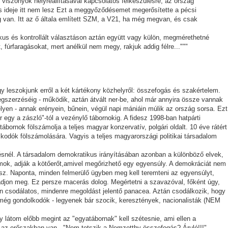
s viszonyok helyreállításával kapcsolatos felkészülésre, az ország
s ideje itt nem lesz Ezt a meggyőződésemet megerősítette a pécsi
g van. Itt az ő általa említett SZM, a V21, ha még megvan, és csak
kus és kontrollált választáson aztán együtt vagy külön, megmérethetné
 fúrfaragásokat, mert anélkül nem megy, rakjuk addig félre..."""
 leszokjunk erről a két kártékony közhelyről: összefogás és szakértelem.
egszerzéséig - működik, aztán átvált ner-be, ahol már annyira össze vannak
yen - annak erényein, bűnein, végül napi mániáin múlik az ország sorsa. Ezt
 egy a zászló"-tól a vezénylő tábornokig. A fidesz 1998-ban hatpárti
 tábornok fölszámolja a teljes magyar konzervatív, polgári oldalt. 10 éve rátért
lkodók fölszámolására. Vagyis a teljes magyarországi politikai társadalom
tésnél. A társadalom demokratikus irányításában azonban a különböző elvek,
ok, adják a kötőerőt,amivel megőrizhető egy egyensúly. A demokráciát nem
sz. Naponta, minden felmerülő ügyben meg kell teremteni az egyensúlyt,
djon meg. Ez persze macerás dolog. Megértetni a szavazóval, főként úgy,
n csodálatos, mindenre megoldást jelentő panacea. Aztán csodálkozik, hogy
még gondolkodók - legyenek bár szocik, keresztények, nacionalisták (NEM
látom előbb megint az "egyatábornak" kell szétesnie, ami ellen a
 az erőszakban van - "Nem tetszik a Nemzetthy összefogás? Áruló!!!"