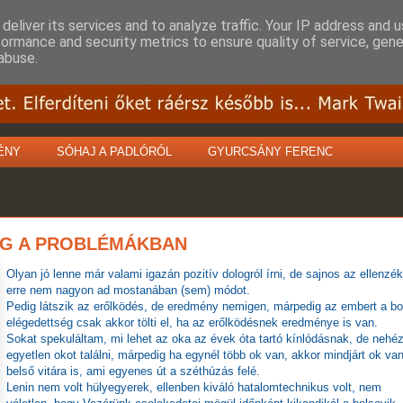
deliver its services and to analyze traffic. Your IP address and 
formance and security metrics to ensure quality of service, gen
abuse.
ÉNY
SÓHAJ A PADLÓRÓL
GYURCSÁNY FERENC
IG A PROBLÉMÁKBAN
Olyan jó lenne már valami igazán pozitív dologról írni, de sajnos az ellenzék
erre nem nagyon ad mostanában (sem) módot.
Pedig látszik az erőlködés, de eredmény nemigen, márpedig az embert a bo
elégedettség csak akkor tölti el, ha az erőlködésnek eredménye is van.
Sokat spekuláltam, mi lehet az oka az évek óta tartó kínlódásnak, de nehé
egyetlen okot találni, márpedig ha egynél több ok van, akkor mindjárt ok va
belső vitára is, ami egyenes út a széthúzás felé.
Lenin nem volt hülyegyerek, ellenben kiváló hatalomtechnikus volt, nem