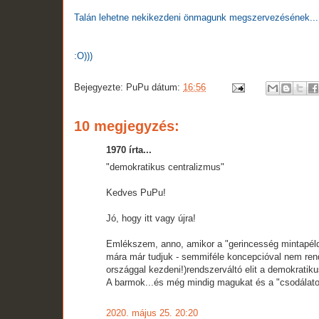
Talán lehetne nekikezdeni önmagunk megszervezésének...
:O)))
Bejegyezte:
PuPu
dátum:
16:56
10 megjegyzés:
1970 írta...
"demokratikus centralizmus"
Kedves PuPu!
Jó, hogy itt vagy újra!
Emlékszem, anno, amikor a "gerincesség mintapéldá
mára már tudjuk - semmiféle koncepcióval nem rend
országgal kezdeni!)rendszerváltó elit a demokratiku
A barmok...és még mindig magukat és a "csodálatos
2020. május 25. 20:20