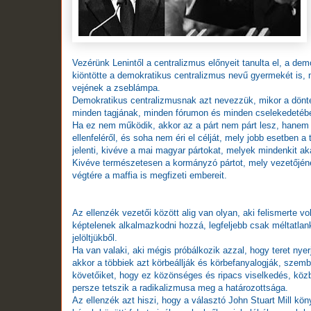
Vezérünk Lenintől a centralizmus előnyeit tanulta el, a de
kiöntötte a demokratikus centralizmus nevű gyermekét is, 
vejének a zseblámpa.
Demokratikus centralizmusnak azt nevezzük, mikor a dönté
minden tagjának, minden fórumon és minden cselekedetében 
Ha ez nem működik, akkor az a párt nem párt lesz, hanem an
ellenfeléről, és soha nem éri el célját, mely jobb esetben 
jelenti, kivéve a mai magyar pártokat, melyek mindenkit ak
Kivéve természetesen a kormányzó pártot, mely vezetőjéne
végtére a maffia is megfizeti embereit.
Az ellenzék vezetői között alig van olyan, aki felismerte v
képtelenek alkalmazkodni hozzá, legfeljebb csak méltatlan
jelöltjükből.
Ha van valaki, aki mégis próbálkozik azzal, hogy teret ny
akkor a többiek azt körbeállják és körbefanyalogják, szemb
követőiket, hogy ez közönséges és ripacs viselkedés, köz
persze tetszik a radikalizmusa meg a határozottsága.
Az ellenzék azt hiszi, hogy a választó John Stuart Mill kön