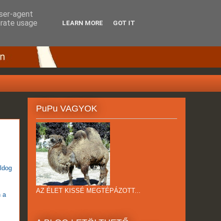
user-agent
erate usage
LEARN MORE
GOT IT
PuPu VAGYOK
ldog
z
AZ ÉLET KISSÉ MEGTÉPÁZOTT...
n a