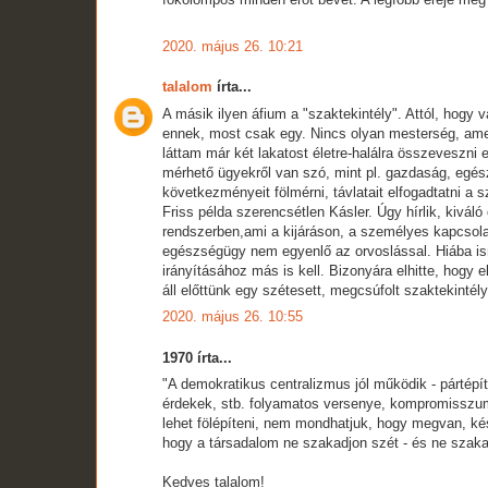
2020. május 26. 10:21
talalom
írta...
A másik ilyen áfium a "szaktekintély". Attól, hogy 
ennek, most csak egy. Nincs olyan mesterség, ame
láttam már két lakatost életre-halálra összeveszni
mérhető ügyekről van szó, mint pl. gazdaság, egész
következményeit fölmérni, távlatait elfogadtatni a 
Friss példa szerencsétlen Kásler. Úgy hírlik, kivál
rendszerben,ami a kijáráson, a személyes kapcsolat
egészségügy nem egyenlő az orvoslással. Hiába ism
irányításához más is kell. Bizonyára elhitte, hogy 
áll előttünk egy szétesett, megcsúfolt szaktekintély
2020. május 26. 10:55
1970 írta...
"A demokratikus centralizmus jól működik - pártép
érdekek, stb. folyamatos versenye, kompromisszum
lehet fölépíteni, nem mondhatjuk, hogy megvan, ké
hogy a társadalom ne szakadjon szét - és ne szak
Kedves talalom!