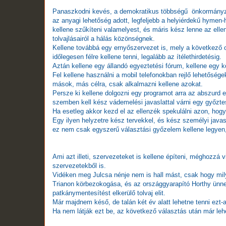
Panaszkodni kevés, a demokratikus többségű önkormányza
az anyagi lehetőség adott, legfeljebb a helyiérdekű hymen-
kellene szűkíteni valamelyest, és máris kész lenne az elle
tolvajlásairól a hálás közönségnek.
Kellene továbbá egy ernyőszervezet is, mely a következő o
időlegesen félre kellene tenni, legalább az ítélethirdetésig.
Aztán kellene egy állandó egyeztetési fórum, kellene egy k
Fel kellene használni a mobil telefonokban rejlő lehetőségek
mások, más célra, csak alkalmazni kellene azokat.
Persze ki kellene dolgozni egy programot arra az abszurd e
szemben kell kész vádemelési javaslattal várni egy győzte
Ha esetleg akkor kezd el az ellenzék spekulálni azon, hog
Egy ilyen helyzetre kész tervekkel, és kész személyi javasl
ez nem csak egyszerű választási győzelem kellene legyen,
Ami azt illeti, szervezeteket is kellene építeni, méghozzá 
szervezetekből is.
Vidéken meg Julcsa nénje nem is hall mást, csak hogy mil
Trianon körbezokogása, és az országgyarapító Horthy ünneplé
patkánymentesítést elkerülő tolvaj elit.
Már majdnem késő, de talán két év alatt lehetne tenni ezt-a
Ha nem látják ezt be, az következő választás után már lehet