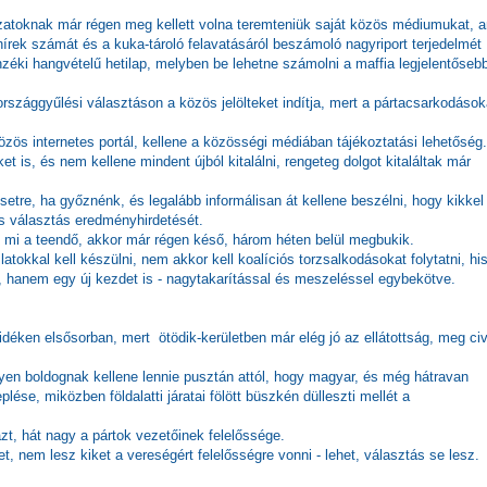
toknak már régen meg kellett volna teremteniük saját közös médiumukat, a
hírek számát és a kuka-tároló felavatásáról beszámoló nagyriport terjedelmét
nzéki hangvételű hetilap, melyben be lehetne számolni a maffia legjelentőseb
rszággyűlési választáson a közös jelölteket indítja, mert a pártacsarkodások
özös internetes portál, kellene a közösségi médiában tájékoztatási lehetőség.
et is, és nem kellene mindent újból kitalálni, rengeteg dolgot kitaláltak már
setre, ha győznénk, és legalább informálisan át kellene beszélni, hogy kikkel
s választás eredményhirdetését.
y mi a teendő, akkor már régen késő, három héten belül megbukik.
atokkal kell készülni, nem akkor kell koalíciós torzsalkodásokat folytatni, hi
 hanem egy új kezdet is - nagytakarítással és meszeléssel egybekötve.
vidéken elsősorban, mert ötödik-kerületben már elég jó az ellátottság, meg civ
yen boldognak kellene lennie pusztán attól, hogy magyar, és még hátravan
se, miközben földalatti járatai fölött büszkén dülleszti mellét a
zt, hát nagy a pártok vezetőinek felelőssége.
, nem lesz kiket a vereségért felelősségre vonni - lehet, választás se lesz.