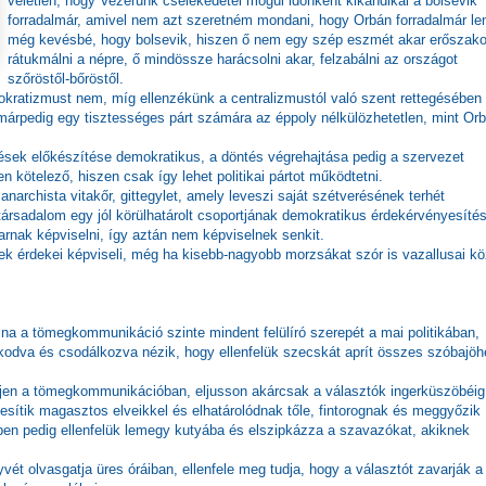
véletlen, hogy Vezérünk cselekedetei mögül időnként kikandikál a bolsevik
forradalmár, amivel nem azt szeretném mondani, hogy Orbán forradalmár le
még kevésbé, hogy bolsevik, hiszen ő nem egy szép eszmét akar erőszak
rátukmálni a népre, ő mindössze harácsolni akar, felzabálni az országot
szőröstől-bőröstől.
mokratizmust nem, míg ellenzékünk a centralizmustól való szent rettegésében
márpedig egy tisztességes párt számára az éppoly nélkülözhetetlen, mint Or
sek előkészítése demokratikus, a döntés végrehajtása pedig a szervezet
kötelező, hiszen csak így lehet politikai pártot működtetni.
archista vitakőr, gittegylet, amely leveszi saját szétverésének terhét
a társadalom egy jól körülhatárolt csoportjának demokratikus érdekérvényesíté
arnak képviselni, így aztán nem képviselnek senkit.
k érdekei képviseli, még ha kisebb-nagyobb morzsákat szór is vazallusai kö
olna a tömegkommunikáció szinte mindent felülíró szerepét a mai politikában,
kodva és csodálkozva nézik, hogy ellenfelük szecskát aprít összes szóbajöh
erjen a tömegkommunikációban, eljusson akárcsak a választók ingerküszöbéig 
esítik magasztos elveikkel és elhatárolódnak tőle, fintorognak és meggyőzik
ben pedig ellenfelük lemegy kutyába és elszipkázza a szavazókat, akiknek
yvét olvasgatja üres óráiban, ellenfele meg tudja, hogy a választót zavarják a