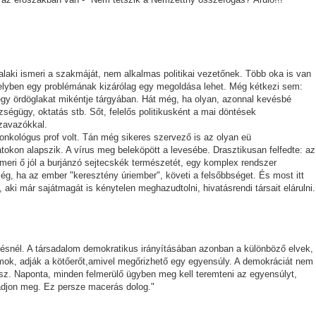
valaki ismeri a szakmáját, nem alkalmas politikai vezetőnek. Több oka is van
lyben egy problémának kizárólag egy megoldása lehet. Még kétkezi sem:
 egy ördöglakat mikéntje tárgyában. Hát még, ha olyan, azonnal kevésbé
ségügy, oktatás stb. Sőt, felelős politikusként a mai döntések
szavazókkal.
ó onkológus prof volt. Tán még sikeres szervező is az olyan eü
okon alapszik. A vírus meg beleköpött a levesébe. Drasztikusan felfedte: az
eri ő jól a burjánzó sejtecskék természetét, egy komplex rendszer
elég, ha az ember "keresztény úriember", követi a felsőbbséget. És most itt
, aki már sajátmagát is kénytelen meghazudtolni, hivatásrendi társait elárulni.
ítésnél. A társadalom demokratikus irányításában azonban a különböző elvek,
ok, adják a kötőerőt,amivel megőrizhető egy egyensúly. A demokráciát nem
sz. Naponta, minden felmerülő ügyben meg kell teremteni az egyensúlyt,
adjon meg. Ez persze macerás dolog."