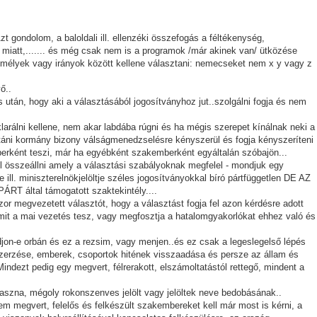
zt gondolom, a baloldali ill. ellenzéki összefogás a féltékenység,
 miatt,....... és még csak nem is a programok /már akinek van/ ütközése
zemélyek vagy irányok között kellene választani: nemecseket nem x y vagy z
ő..
 után, hogy aki a választásából jogosítványhoz jut..szolgálni fogja és nem
rálni kellene, nem akar labdába rúgni és ha mégis szerepet kínálnak neki a
áni kormány bizony válságmenedzselésre kényszerül és fogja kényszeríteni
berként teszi, már ha egyébként szakemberként egyáltalán szóbajön...
l összeállni amely a választási szabályoknak megfelel - mondjuk egy
 ill. miniszterelnökjelöltje széles jogosítványokkal bíró pártfüggetlen DE AZ
ltal támogatott szaktekintély....
or megvezetett választót, hogy a választást fogja fel azon kérdésre adott
t amit a mai vezetés tesz, vagy megfosztja a hatalomgyakorlókat ehhez való és
djon-e orbán és ez a rezsim, vagy menjen..és ez csak a legeslegelső lépés
zerzése, emberek, csoportok hitének visszaadása és persze az állam és
ndezt pedig egy megvert, félrerakott, elszámoltatástól rettegő, mindent a
haszna, mégoly rokonszenves jelölt vagy jelöltek neve bedobásának..
 nem megvert, felelős és felkészült szakembereket kell már most is kérni, a