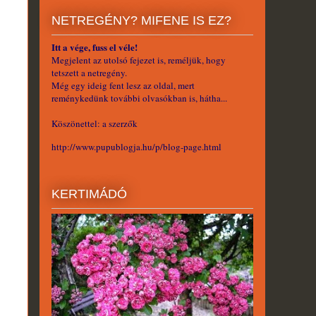
NETREGÉNY? MIFENE IS EZ?
Itt a vége, fuss el véle!
Megjelent az utolsó fejezet is, reméljük, hogy
tetszett a netregény.
Még egy ideig fent lesz az oldal, mert
reménykedünk további olvasókban is, hátha...
Köszönettel: a szerzők
http://www.pupublogja.hu/p/blog-page.html
KERTIMÁDÓ