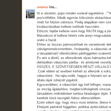
oxenos
írta...
Itt is elsütöm, pupu minden sorával egyetértve...""A
pozícióféltés, fóbiák egymás kölcsönös elutasítása
miatt fut folyton zátonyra. Pedig alapjában nem s
kiválasztásában kellene ixelőnek használni...
Először, fejébe kellene verni hogy RAJTA függ a jöv
Másodszor el kellene hitetni vele annyi megcsalatás
uralni a hazát.
Ehhez az összes pártvezetőnek és vezetésnek dekla
válságmenedzsmentben, //márpedig, a választás ut
a társadalmat// ellenőrzötten pártfüggetlen szakem
És ami a döntő, az ellenzéknek olyan halmazba kel
deklaráltan választási pártba - és amelynek vezetője
ÖSSZES, E SZÖVETSÉGBEN RÉSZT VÁLLALÓ PÁRT á
.Csak ebben az esetben kérheti az ellenzék a soksz
válaszként : Ha rajta múlik, hagyja e folytatni az
általa rájuk ruházott joguktól...
Egyszerűbben, a választást úgy kell felfogni, mara
az ország újjáépítése, megbecsültségének visszas
társadalom működésben tartása fáradságos útján. Mi
kerekek közé taszigáló fidesz ellenszelében.
Ezért vélem úgy, hogy nincs most értelme, illetve 
Ehelyett pártoktól független, politikai ambíciókkal