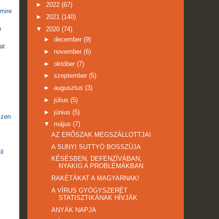
►
2022
(67)
mire
►
2021
(140)
b
▼
2020
(74)
►
december
(9)
at
►
november
(6)
►
október
(7)
►
szeptember
(5)
►
augusztus
(3)
►
július
(5)
►
június
(5)
szen
▼
május
(7)
AZ ERŐSZAK MEGSZÁLLOTTJAI
A SUNYI SUTTYÓ BOSSZÚJA
il
KÉSÉSBEN, DEFENZÍVÁBAN,
NYAKIG A PROBLÉMÁKBAN
RAKÉTÁKAT A MAGYARNAK!
A VÍRUS GYÓGYSZERÉT
STATISZTIKÁNAK HÍVJÁK
ANYÁK NAPJA