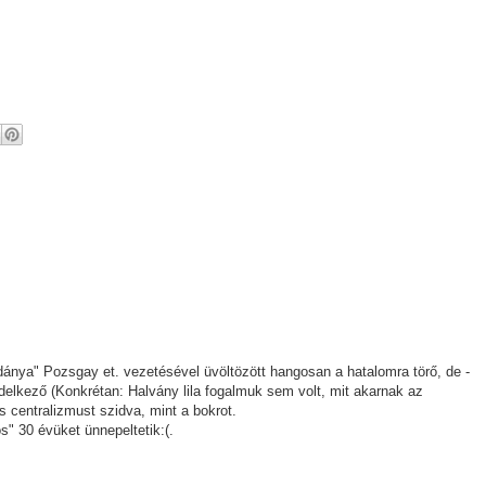
nya" Pozsgay et. vezetésével üvöltözött hangosan a hatalomra törő, de -
elkező (Konkrétan: Halvány lila fogalmuk sem volt, mit akarnak az
s centralizmust szidva, mint a bokrot.
" 30 évüket ünnepeltetik:(.