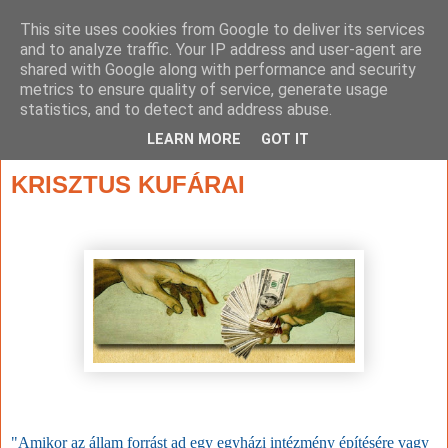
This site uses cookies from Google to deliver its services
and to analyze traffic. Your IP address and user-agent are
shared with Google along with performance and security
metrics to ensure quality of service, generate usage
statistics, and to detect and address abuse.
▼
LEARN MORE
GOT IT
2020. október 19., hétfő
KRISZTUS KUFÁRAI
"
Amikor az állam forrást ad egy egyházi intézmény építésére vagy