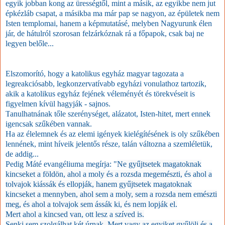
egyik jobban kong az ürességtől, mint a másik, az egyikbe nem jut
épkézláb csapat, a másikba ma már pap se nagyon, az épületek nem
Isten templomai, hanem a képmutatásé, melyben Nagyurunk élen
jár, de hátulról szorosan felzárkóznak rá a főpapok, csak baj ne
legyen belőle...
Elszomorító, hogy a katolikus egyház magyar tagozata a
legreakciósabb, legkonzervatívabb egyházi vonulathoz tartozik,
akik a katolikus egyház fejének véleményét és törekvéseit is
figyelmen kívül hagyják - sajnos.
T
anulhatnának tőle szerénységet, alázatot, Isten-hitet, mert ennek
igencsak szűkében vannak.
Ha az élelemnek és az elemi igények kielégítésének is oly szűkében
lennének, mint híveik jelentős része, talán változna a szemléletük,
de addig...
Pedig Máté evangéliuma megírja: "
Ne gyűjtsetek magatoknak
kincseket a földön, ahol a moly és a rozsda megemészti, és ahol a
tolvajok kiássák és ellopják, hanem gyűjtsetek magatoknak
kincseket a mennyben, ahol sem a moly, sem a rozsda nem emészti
meg, és ahol a tolvajok sem ássák ki, és nem lopják el.
Mert ahol a kincsed van, ott lesz a szíved is.
Senki sem szolgálhat két úrnak. Mert vagy az egyiket gyűlöli és a