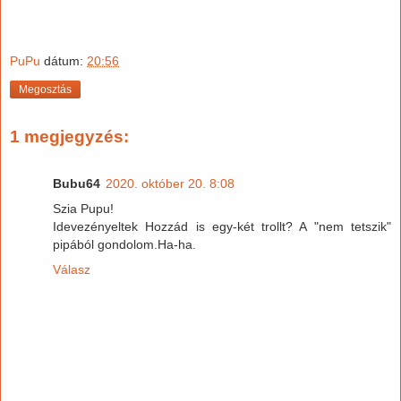
PuPu
dátum:
20:56
Megosztás
1 megjegyzés:
Bubu64
2020. október 20. 8:08
Szia Pupu!
Idevezényeltek Hozzád is egy-két trollt? A "nem tetszik"
pipából gondolom.Ha-ha.
Válasz