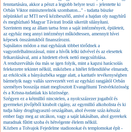
fenntartására, akkor a pénzt a legjobb helyre teszi – jelentette ki
Orbán Viktor miniszterelnök szombaton..." - tudatta büszke
népünkkel az MTI nevű kézibeszélő, amivé a hajdan oly nagyhírű
és megbízható Magyar Távirati Irodát sikerült silányítani.
Szerintem meg az állam tartsa fenn a saját intézményeit, épületeit,
az egyház meg annyi intézményt működtessen, amennyit hívei
képesek önszántukból finanszírozni.
Sajnálatos módon a mai egyházak többet törődnek a
vagyonfelhalmozással, mint a hívők lelki üdvével és az elesettek
felkarolásával, ami a hirdetett elvek nettó megcsúfolása.
A rendszerváltás óta más se igen folyik, mint a kapzsi harácsolás
felekezetre tekintet nélkül, miközben a hitélet fellendülése elmaradt,
az erkölcsök a bányászbéka segge alatt, a karitatív tevékenységben
bármelyik nagy vallás szervezetét veri az egyházi rangjától Orbán
személyes bosszúja miatt megfosztott Evangéliumi Testvérközösség
és a Krisna-tudatúak kis közössége.
Szégyen ez a kétmillió nincstelen, a nyolcszázezer jogaiból és
gyermekei jövőjéből kirabolt cigány, az egymillió alkoholista és ki
tudja hány drogfogyasztó országában, ahol évente száz-kétszáz
ember fagy meg az utcákon, vagy a saját lakásában, ahol gyerekek
maradnak fűtött szoba és hétvégente élelem nélkül.
Közben a Tolvajok Fejedelme stadionokat és templomokat épít -