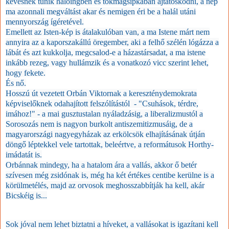
kevésnek tűnik hálóingben és tökmagsipkában ájtatoskodni, a nép
ma azonnali megváltást akar és nemigen éri be a halál utáni
mennyország ígéretével.
Emellett az Isten-kép is átalakulóban van, a ma Istene márt nem
annyira az a kaporszakállú öregember, aki a felhő szélén lógázza a
lábát és azt kukkolja, megcsalod-e a házastársadat, a ma istene
inkább rezeg, vagy hullámzik és a vonatkozó vicc szerint lehet,
hogy fekete.
És nő.
Hosszú út vezetett
Orbán Viktornak
a kereszténydemokrata
képviselőknek odahajított felszólítástól - "Csuhások, térdre,
imához!" - a mai gusztustalan nyáladzásig, a liberalizmustól a
Sorosozás nem is nagyon burkolt antiszemitizmusáig, de a
magyarországi nagyegyházak az erkölcsök elhajításának útján
döngő léptekkel vele tartottak, beleértve, a reformátusok Horthy-
imádatát is.
Orbánnak mindegy, ha a hatalom ára a vallás, akkor ő betér
szívesen még zsidónak is, még ha két értékes centibe kerülne is a
körülmetélés, majd az orvosok meghosszabbítják ha kell, akár
Bicskéig is...
Sok jóval nem lehet biztatni a híveket, a vallásokat is igazítani kell