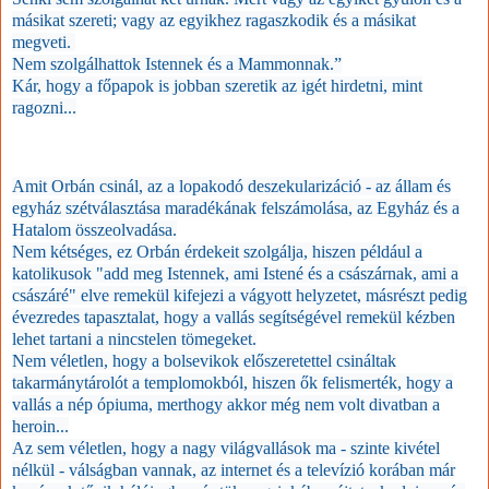
másikat szereti; vagy az egyikhez ragaszkodik és a másikat
megveti.
Nem szolgálhattok Istennek és a Mammonnak.”
Kár, hogy a főpapok is jobban szeretik az igét hirdetni, mint
ragozni...
Amit Orbán csinál, az a lopakodó deszekularizáció - az állam és
egyház szétválasztása maradékának felszámolása, az Egyház és a
Hatalom összeolvadása.
Nem kétséges, ez Orbán érdekeit szolgálja, hiszen például a
katolikusok "add meg Istennek, ami Istené és a császárnak, ami a
császáré" elve remekül kifejezi a vágyott helyzetet, másrészt pedig
évezredes tapasztalat, hogy a vallás segítségével remekül kézben
lehet tartani a nincstelen tömegeket.
Nem véletlen, hogy a bolsevikok előszeretettel csináltak
takarmánytárolót a templomokból, hiszen ők felismerték, hogy a
vallás a nép ópiuma, merthogy akkor még nem volt divatban a
heroin...
Az sem véletlen, hogy a nagy világvallások ma - szinte kivétel
nélkül - válságban vannak, az internet és a televízió korában már