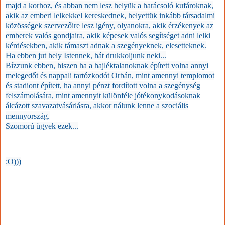
majd a korhoz, és abban nem lesz helyük a harácsoló kufároknak,
akik az emberi lelkekkel kereskednek, helyettük inkább társadalmi
közösségek szervezőire lesz igény, olyanokra, akik érzékenyek az
emberek valós gondjaira, akik képesek valós segítséget adni lelki
kérdésekben, akik támaszt adnak a szegényeknek, elesetteknek.
Ha ebben jut hely Istennek, hát drukkoljunk neki...
Bízzunk ebben, hiszen ha a hajléktalanoknak épített volna annyi
melegedőt és nappali tartózkodót Orbán, mint amennyi templomot
és stadiont épített, ha annyi pénzt fordított volna a szegénység
felszámolására, mint amennyit különféle jótékonykodásoknak
álcázott szavazatvásárlásra, akkor nálunk lenne a szociális
mennyország.
Szomorú ügyek ezek...
:O)))