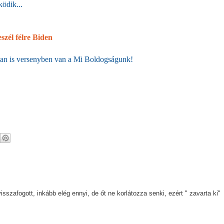
ködik...
zél félre Biden
an is versenyben van a Mi Boldogságunk!
szafogott, inkább elég ennyi, de őt ne korlátozza senki, ezért " zavarta ki"