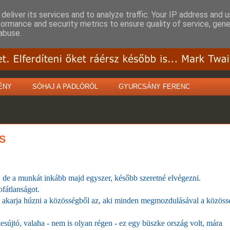
deliver its services and to analyze traffic. Your IP address and 
formance and security metrics to ensure quality of service, gen
abuse.
ÉNY
SÓHAJ A PADLÓRÓL
GYURCSÁNY FERENC
S
, de a munkát inkább majd egyszer, később szeretné elvégezni.
ofátlanságot.
ki akarja húzni a közösségből az, aki minden megmozdulásával a közöss
sújtó, valaha - nem is olyan régen - ez egy büszke ország volt, mára