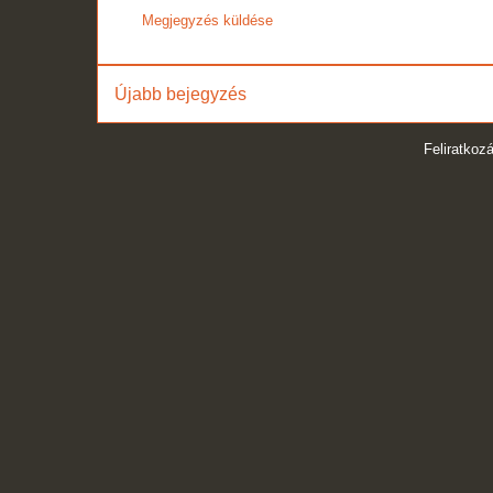
Megjegyzés küldése
Újabb bejegyzés
Feliratkoz