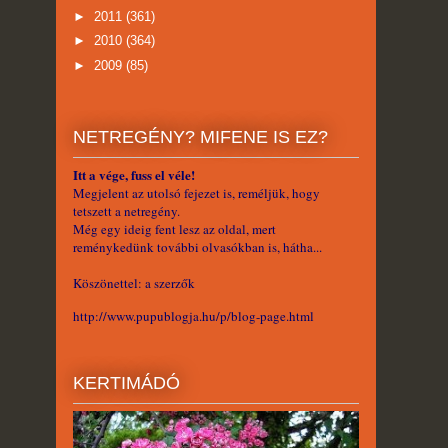
►
2011
(361)
►
2010
(364)
►
2009
(85)
NETREGÉNY? MIFENE IS EZ?
Itt a vége, fuss el véle!
Megjelent az utolsó fejezet is, reméljük, hogy
tetszett a netregény.
Még egy ideig fent lesz az oldal, mert
reménykedünk további olvasókban is, hátha...
Köszönettel: a szerzők
http://www.pupublogja.hu/p/blog-page.html
KERTIMÁDÓ