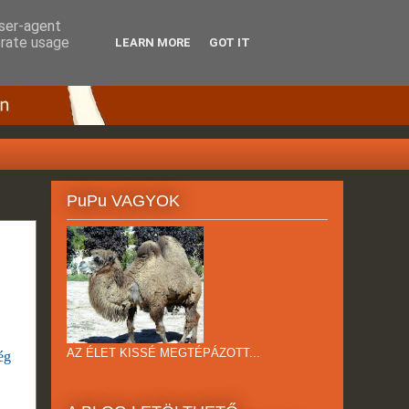
user-agent
erate usage
LEARN MORE
GOT IT
PuPu VAGYOK
AZ ÉLET KISSÉ MEGTÉPÁZOTT...
ég