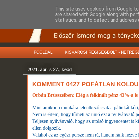
This site uses cookies from Google to 
are shared with Google along with per
statistics, and to detect and address 
FŐOLDAL
KISVÁROSI RÉGISÉGBOLT - NETREG
2021. április 27., kedd
KOMMENT 0427 POFÁTLAN KOLDU
Orbán Brüsszelben: Elég a felkínált pénz 43%-a is
Mint amikor a munkára jelentkező csak a pálinkát kéri
Nem is értem, hogy tűrheti az unió ezt a nyilvánvaló p
Teljesen nyilvánvaló, hogy az utolsó ingyencentet is 
ellen dolgozik.
Valahol ez az egész persze nem rá, hanem ránk nézve le