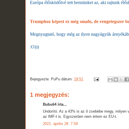
Európa élősködőivé tett bennünket az, aki rajtunk élős
Trumphoz képest ez még smafu, de rengetegszer bes
Megnyugtató, hogy még az ilyen nagyágyúk árnyékáb
:O)))
Bejegyezte:
PuPu
dátum:
19:51
1 megjegyzés:
Bubu64 írta...
Undorító. Az a 43% is az ő zsebébe megy, milyen vis
az IMF-t is. Egyszerűen nem értem ez EU-t.
2021. április 28. 7:59