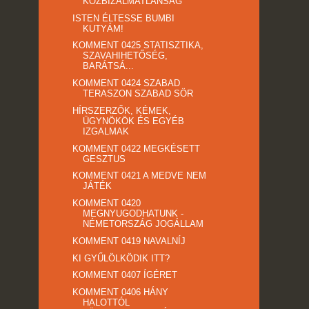
KÖZBIZALMATLANSÁG
ISTEN ÉLTESSE BUMBI
KUTYÁM!
KOMMENT 0425 STATISZTIKA,
SZAVAHIHETŐSÉG,
BARÁTSÁ...
KOMMENT 0424 SZABAD
TERASZON SZABAD SÖR
HÍRSZERZŐK, KÉMEK,
ÜGYNÖKÖK ÉS EGYÉB
IZGALMAK
KOMMENT 0422 MEGKÉSETT
GESZTUS
KOMMENT 0421 A MEDVE NEM
JÁTÉK
KOMMENT 0420
MEGNYUGODHATUNK -
NÉMETORSZÁG JOGÁLLAM
KOMMENT 0419 NAVALNÍJ
KI GYŰLÖLKÖDIK ITT?
KOMMENT 0407 ÍGÉRET
KOMMENT 0406 HÁNY
HALOTTÓL