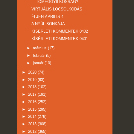
TÖMEGGYILKOSSÁG?
VIRTUÁLIS LOCSOLKODÁS
ÉLJEN ÁPRILIS 4!
A NYÚL SONKÁJA
KÍSÉRLETI KOMMENTEK 0402
KÍSÉRLETI KOMMENTEK 0401.
►
március
(17)
►
február
(5)
►
január
(10)
►
2020
(74)
►
2019
(63)
►
2018
(102)
►
2017
(191)
►
2016
(252)
►
2015
(295)
►
2014
(279)
►
2013
(308)
►
2012
(365)