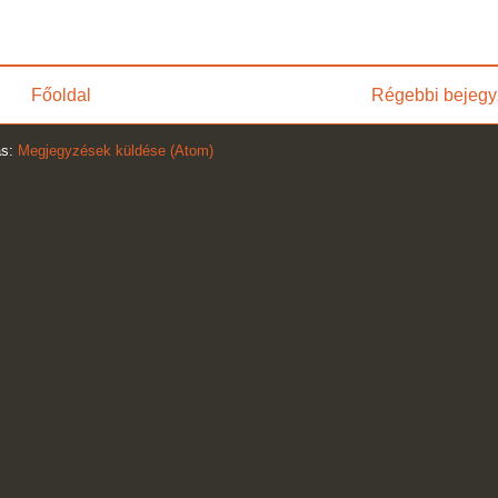
Főoldal
Régebbi bejegy
ás:
Megjegyzések küldése (Atom)