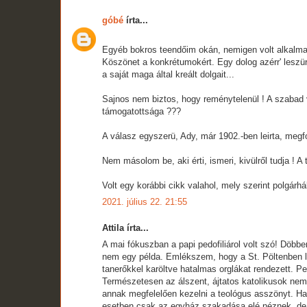
góbé
írta...
Egyéb bokros teendőim okán, nemigen volt alkalma
Köszönet a konkrétumokért. Egy dolog azérr' leszür
a saját maga által kreált dolgait...
Sajnos nem biztos, hogy reménytelenül ! A szabad 
támogatottsága ???
A válasz egyszerü, Ady, már 1902.-ben leirta, meg
Nem másolom be, aki érti, ismeri, kivülről tudja ! 
Volt egy korábbi cikk valahol, mely szerint polgárh
2021. július 22. 21:55
Attila írta...
A mai fókuszban a papi pedofiliárol volt szó! Döbbe
nem egy példa. Emlékszem, hogy a St. Pöltenben le
tanerőkkel karöltve hatalmas orglákat rendezett. Per
Természetesen az álszent, ájtatos katolikusok ne
annak megfelelően kezelni a teológus asszönyt. Ha
esetben csak az egyház szakadása elé néznek, de 