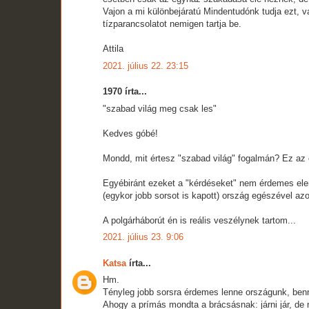
Vajon a mi különbejáratú Mindentudónk tudja ezt,
tízparancsolatot nemigen tartja be.
Attila
2021. július 22. 23:15
1970 írta...
"szabad világ meg csak les"
Kedves góbé!
Mondd, mit értesz "szabad világ" fogalmán? Ez a
Egyébiránt ezeket a "kérdéseket" nem érdemes ele
(egykor jobb sorsot is kapott) ország egészével az
A polgárháborút én is reális veszélynek tartom...
2021. július 23. 9:06
Katsa
írta...
Hm.
Tényleg jobb sorsra érdemes lenne országunk, benn
Ahogy a prímás mondta a brácsásnak: járni jár, de 