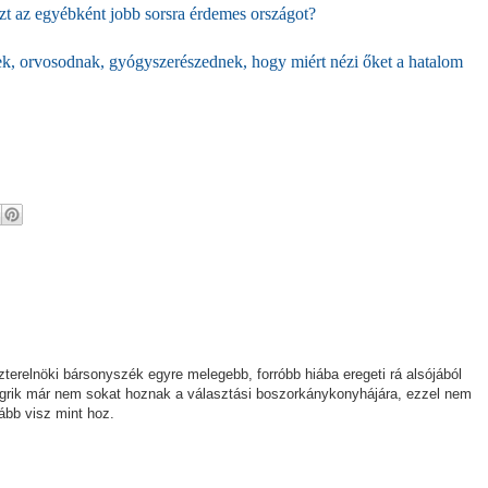
zt az egyébként jobb sorsra érdemes országot?
ek, orvosodnak, gyógyszerészednek, hogy miért nézi őket a hatalom
zterelnöki bársonyszék egyre melegebb, forróbb hiába eregeti rá alsójából
igrik már nem sokat hoznak a választási boszorkánykonyhájára, ezzel nem
ább visz mint hoz.