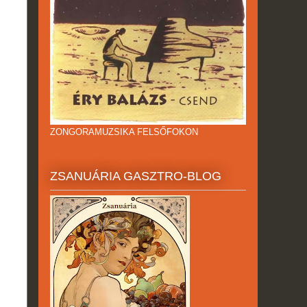
ZONGORAMUZSIKA FELSŐFOKON
ZSANUÁRIA GASZTRO-BLOG