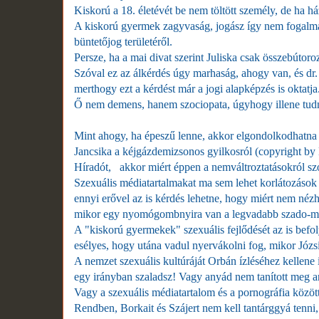
Kiskorú a 18. életévét be nem töltött személy, de ha h
A kiskorú gyermek zagyvaság, jogász így nem fogalmaz
büntetőjog területéről.
Persze, ha a mai divat szerint Juliska csak összebútoro
Szóval ez az álkérdés úgy marhaság, ahogy van, és dr.
merthogy ezt a kérdést már a jogi alapképzés is oktatja
Ő nem demens, hanem szociopata, úgyhogy illene tudn
Mint ahogy, ha épeszű lenne, akkor elgondolkodhatna a
Jancsika a kéjgázdemizsonos gyilkosról (copyright by
Híradót, akkor miért éppen a nemváltroztatásokról szóló
Szexuális médiatartalmakat ma sem lehet korlátozáso
ennyi erővel az is kérdés lehetne, hogy miért nem nézh
mikor egy nyomógombnyira van a legvadabb szado-m
A "kiskorú gyermekek" szexuális fejlődését az is bef
esélyes, hogy utána vadul nyervákolni fog, mikor Józ
A nemzet szexuális kultúráját Orbán ízléséhez kellene
egy irányban szaladsz! Vagy anyád nem tanított meg arr
Vagy a szexuális médiatartalom és a pornográfia közöt
Rendben, Borkait és Szájert nem kell tantárggyá tenni,