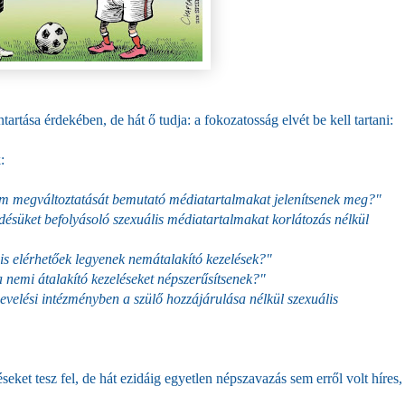
rtása érdekében, de hát ő tudja: a fokozatosság elvét be kell tartani:
:
 megváltoztatását bemutató médiatartalmakat jelenítsenek meg?"
ésüket befolyásoló szexuális médiatartalmakat korlátozás nélkül
 elérhetőek legyenek nemátalakító kezelések?"
nemi átalakító kezeléseket nép
szerűsítsenek?"
elési intézményben a szülő hozzájárulása nélkül szexuális
eket tesz fel, de hát ezidáig egyetlen népszavazás sem erről volt híres,