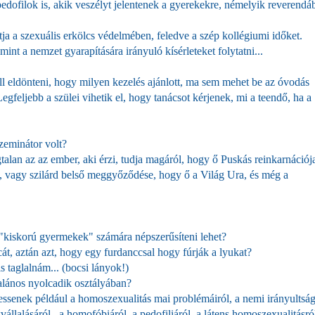
edofilok is, akik veszélyt jelentenek a gyerekekre, némelyik reverendá
ja a szexuális erkölcs védelmében, feledve a szép kollégiumi időket.
int a nemzet gyarapítására irányuló kísérleteket folytatni...
l eldönteni, hogy milyen kezelés ajánlott, ma sem mehet be az óvodás
gfeljebb a szülei vihetik el, hogy tanácsot kérjenek, mi a teendő, ha a
zeminátor volt?
gtalan az az ember, aki érzi, tudja magáról, hogy ő Puskás reinkarnációja
 vagy szilárd belső meggyőződése, hogy ő a Világ Ura, és még a
 "kiskorú gyermekek" számára népszerűsíteni lehet?
t, aztán azt, hogy egy furdanccsal hogy fúrják a lyukat?
 taglalnám... (bocsi lányok!)
talános nyolcadik osztályában?
gessenek például a homoszexualitás mai problémáiról, a nemi irányultsá
llalásáról, a homofóbiáról, a pedofiliáról, a látens homoszexualitásról