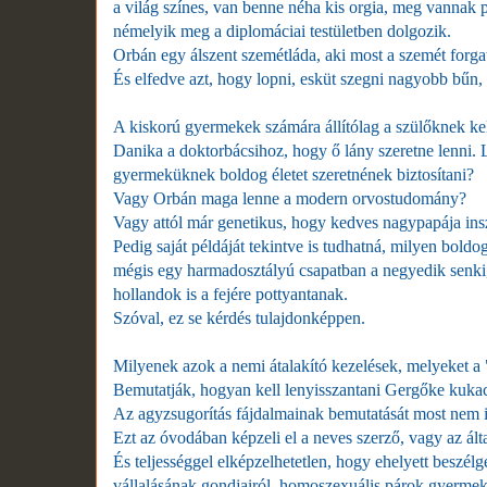
a világ színes, van benne néha kis orgia, meg vannak p
némelyik meg a diplomáciai testületben dolgozik.
Orbán egy álszent szemétláda, aki most a szemét forgat
És elfedve azt, hogy lopni, esküt szegni nagyobb bűn, m
A kiskorú gyermekek számára állítólag a szülőknek kel
Danika a doktorbácsihoz, hogy ő lány szeretne lenni. Le
gyermeküknek boldog életet szeretnének biztosítani?
Vagy Orbán maga lenne a modern orvostudomány?
Vagy attól már genetikus, hogy kedves nagypapája ins
Pedig saját példáját tekintve is tudhatná, milyen boldo
mégis egy harmadosztályú csapatban a negyedik senki,
hollandok is a fejére pottyantanak.
Szóval, ez se kérdés tulajdonképpen.
Milyenek azok a nemi átalakító kezelések, melyeket a
Bemutatják, hogyan kell lenyisszantani Gergőke kukacá
Az agyzsugorítás fájdalmainak bemutatását most nem is
Ezt az óvodában képzeli el a neves szerző, vagy az ál
És teljességgel elképzelhetetlen, hogy ehelyett beszél
vállalásának gondjairól, homoszexuális párok gyermekvá