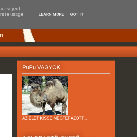
user-agent
erate usage
LEARN MORE
GOT IT
PuPu VAGYOK
AZ ÉLET KISSÉ MEGTÉPÁZOTT...