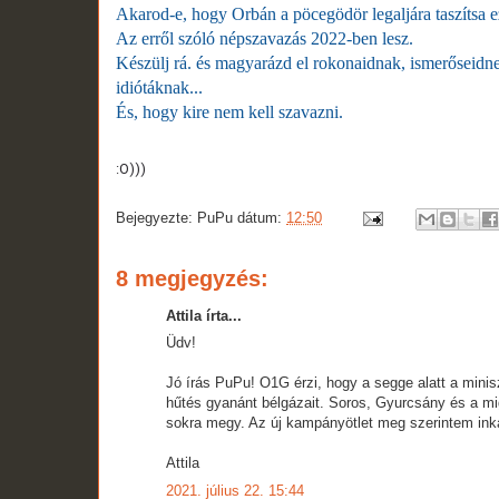
Akarod-e, hogy Orbán a pöcegödör legaljára taszítsa e
Az erről szóló népszavazás 2022-ben lesz.
Készülj rá. és magyarázd el rokonaidnak, ismerőseidn
idiótáknak...
És, hogy kire nem kell szavazni.
:O)))
Bejegyezte:
PuPu
dátum:
12:50
8 megjegyzés:
Attila írta...
Üdv!
Jó írás PuPu! O1G érzi, hogy a segge alatt a minis
hűtés gyanánt bélgázait. Soros, Gyurcsány és a m
sokra megy. Az új kampányötlet meg szerintem ink
Attila
2021. július 22. 15:44