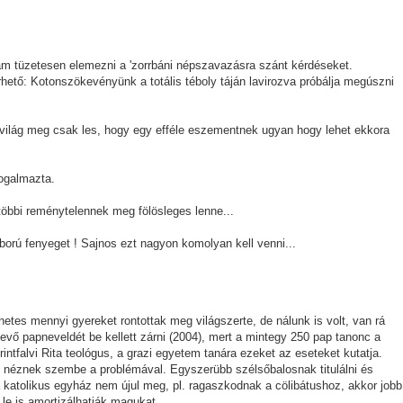
m tüzetesen elemezni a 'zorrbáni népszavazásra szánt kérdéseket.
hető: Kotonszökevényünk a totális téboly táján lavirozva próbálja megúszni
világ meg csak les, hogy egy efféle eszementnek ugyan hogy lehet ekkora
fogalmazta.
A többi reménytelennek meg fölösleges lenne...
áború fenyeget ! Sajnos ezt nagyon komolyan kell venni...
netes mennyi gyereket rontottak meg világszerte, de nálunk is volt, van rá
vő papneveldét be kellett zárni (2004), mert a mintegy 250 pap tanonc a
intfalvi Rita teológus, a grazi egyetem tanára ezeket az eseteket kutatja.
m néznek szembe a problémával. Egyszerübb szélsőbalosnak titulálni és
 katolikus egyház nem újul meg, pl. ragaszkodnak a cölibátushoz, akkor jobb
le is amortizálhatják magukat.