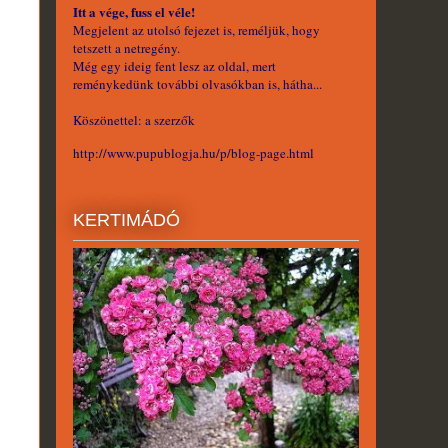
Itt a vége, fuss el véle!
Megjelent az utolsó fejezet is, reméljük, hogy
tetszett a netregény.
Még egy ideig fent lesz az oldal, mert
reménykedünk további olvasókban is, hátha...
Köszönettel: a szerzők
http://www.pupublogja.hu/p/blog-page.html
KERTIMÁDÓ