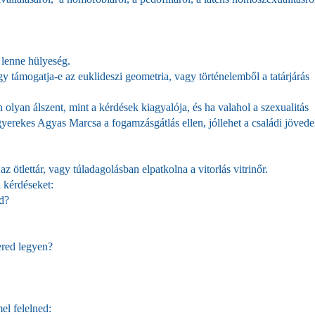
 lenne hülyeség.
gy támogatja-e az euklideszi geometria, vagy történelemből a tatárjárás
 olyan álszent, mint a kérdések kiagyalója, és ha valahol a szexualitás
cgyerekes Agyas Marcsa a fogamzásgátlás ellen, jóllehet a családi jöved
 ötlettár, vagy túladagolásban elpatkolna a vitorlás vitrinőr.
 kérdéseket:
d?
ered legyen?
el felelned: