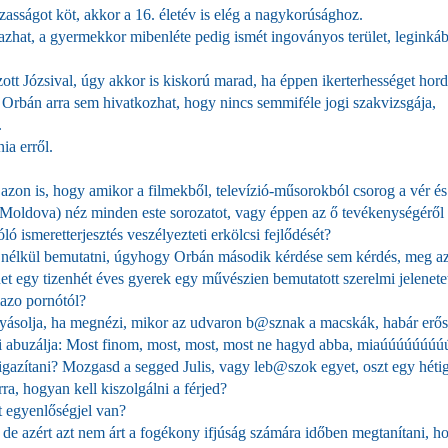
ázasságot köt, akkor a 16. életév is elég a nagykorúsághoz.
hat, a gyermekkor mibenléte pedig ismét ingoványos terület, leginká
zott Józsival, úgy akkor is kiskorú marad, ha éppen ikerterhességet hord
 Orbán arra sem hivatkozhat, hogy nincs semmiféle jogi szakvizsgája,
.
ia erről.
zon is, hogy amikor a filmekből, televízió-műsorokból csorog a vér és
 Moldova) néz minden este sorozatot, vagy éppen az ő tevékenységéről
 ismeretterjesztés veszélyezteti erkölcsi fejlődését?
k nélkül bemutatni, úgyhogy Orbán második kérdése sem kérdés, meg a
et egy tizenhét éves gyerek egy művészien bemutatott szerelmi jelenete
azo pornótól?
olyásolja, ha megnézi, mikor az udvaron b@sznak a macskák, habár erő
si abuzálja: Most finom, most, most, most ne hagyd abba, miaúúúúúúúú
 igazítani? Mozgasd a segged Julis, vagy leb@szok egyet, oszt egy héti
a, hogyan kell kiszolgálni a férjed?
t egyenlőségjel van?
 de azért azt nem árt a fogékony ifjúság számára időben megtanítani, h