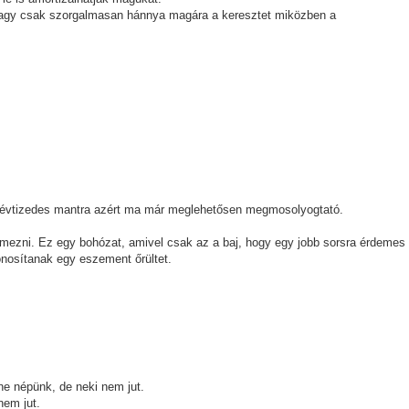
 vagy csak szorgalmasan hánnya magára a keresztet miközben a
z évtizedes mantra azért ma már meglehetősen megmosolyogtató.
mezni. Ez egy bohózat, amivel csak az a baj, hogy egy jobb sorsra érdemes
onosítanak egy eszement őrültet.
e népünk, de neki nem jut.
nem jut.