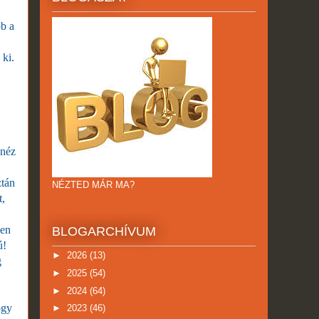
bb a
 ki.
 néz
ztán
NÉZTED MÁR MA?
t,
sen
BLOGARCHÍVUM
ú!
►
2026
(13)
g
►
2025
(54)
►
2024
(64)
ogy
►
2023
(46)