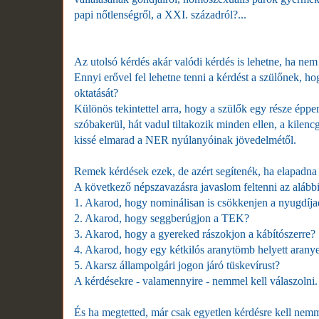
papi nőtlenségről, a XXI. századról?
...
Az utolsó kérdés akár valódi kérdés is lehetne, ha nem
Ennyi erővel fel lehetne tenni a kérdést a szülőnek, ho
oktatását?
Különös tekintettel arra, hogy a szülők egy része éppen
szóbakerül, hát vadul tiltakozik minden ellen, a kilen
kissé elmarad a NER nyúlanyóinak jövedelmétől.
Remek kérdések ezek, de azért segítenék, ha elapadna az
A következő népszavazásra javaslom feltenni az alábbi
1. Akarod, hogy nominálisan is csökkenjen a nyugdíja
2. Akarod, hogy seggberúgjon a TEK?
3. Akarod, hogy a gyereked rászokjon a kábítószerre?
4. Akarod, hogy egy kétkilós aranytömb helyett arany
5. Akarsz állampolgári jogon járó tüskevírust?
A kérdésekre - valamennyire - nemmel kell válaszolni.
És ha megtetted, már csak egyetlen kérdésre kell nemm