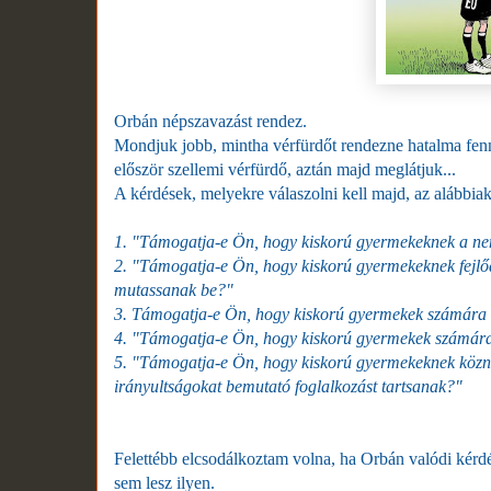
Orbán népszavazást rendez.
Mondjuk jobb, mintha vérfürdőt rendezne hatalma fennta
először szellemi vérfürdő, aztán majd meglátjuk...
A kérdések, melyekre válaszolni kell majd, az alábbiak
1.
"Támogatja-e Ön, hogy kiskorú gyermekeknek a nem
2.
"Támogatja-e Ön, hogy kiskorú gyermekeknek fejlőd
mutassanak be?"
3.
Támogatja-e Ön, hogy kiskorú gyermekek számára is
4.
"Támogatja-e Ön, hogy kiskorú gyermekek számára 
5.
"Támogatja-e Ön, hogy kiskorú gyermekeknek köznev
irányultságokat bemutató foglalkozást tartsanak?"
Felettébb elcsodálkoztam volna, ha Orbán valódi kérdés
sem lesz ilyen.