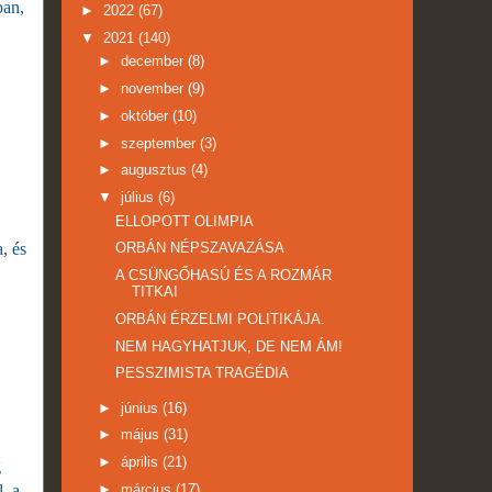
ban,
►
2022
(67)
▼
2021
(140)
►
december
(8)
►
november
(9)
►
október
(10)
►
szeptember
(3)
►
augusztus
(4)
▼
július
(6)
ELLOPOTT OLIMPIA
, és
ORBÁN NÉPSZAVAZÁSA
A CSÜNGŐHASÚ ÉS A ROZMÁR
TITKAI
ORBÁN ÉRZELMI POLITIKÁJA.
NEM HAGYHATJUK, DE NEM ÁM!
PESSZIMISTA TRAGÉDIA
►
június
(16)
►
május
(31)
►
április
(21)
g
, a
►
március
(17)