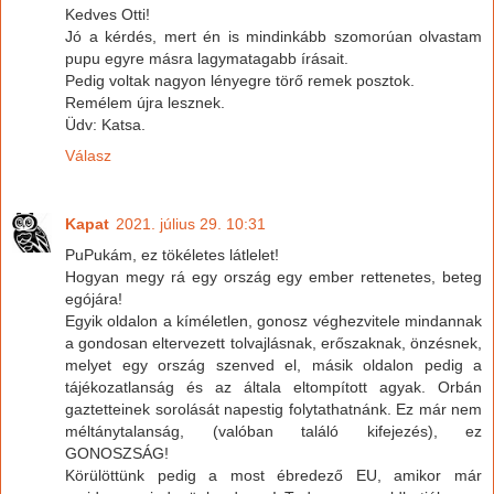
Kedves Otti!
Jó a kérdés, mert én is mindinkább szomorúan olvastam
pupu egyre másra lagymatagabb írásait.
Pedig voltak nagyon lényegre törő remek posztok.
Remélem újra lesznek.
Üdv: Katsa.
Válasz
Kapat
2021. július 29. 10:31
PuPukám, ez tökéletes látlelet!
Hogyan megy rá egy ország egy ember rettenetes, beteg
egójára!
Egyik oldalon a kíméletlen, gonosz véghezvitele mindannak
a gondosan eltervezett tolvajlásnak, erőszaknak, önzésnek,
melyet egy ország szenved el, másik oldalon pedig a
tájékozatlanság és az általa eltompított agyak. Orbán
gaztetteinek sorolását napestig folytathatnánk. Ez már nem
méltánytalanság, (valóban találó kifejezés), ez
GONOSZSÁG!
Körülöttünk pedig a most ébredező EU, amikor már