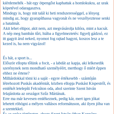
kiérdemelték - hát egy ötpengőst kaphattak a homlokukra, az urak
köpetével odaragasztva.
Mindegy is, hogy mit talál ki heti rendszerességgel, a lényeg
mindig az, hogy gyarapíthassa vagyonát és ne veszélyeztesse senki
a hatalmát.
Akit lehet eltipor, akit nem, azt megvásárolja kilóra, mint a kacsát.
A nép meg bambán tűri, hiába a figyelmeztetés: figyelj gádzsó, ez
itt gagyit árul neked, nyomot fog rajtad hagyni, koszos lesz a te
kezed is, ha nem vigyázol!
És hát, a sport is...
Először ellopta tőlünk a focit, - a labdát az kapja, aki lelkesedik
szerénynek nem mondható személyéért, merthogy ő miért éppen
ehhez ne értene?
Milliárdokkal tömi ki a saját - egyre értékesebb - szántóján
létrehozott Puskás akadémiát, közben ellopja Puskást Kispestről, és
emlékét letelepíti Felcsúton oda, ahol szerinte Szent István
felajánlotta az országot Szűz Máriának.
Erre ma már kevesen emlékeznek, pedig kár, mert igen jókat
lehetett röhögni a mélyen vallásos reformátuson, aki ilyen jóba van
a szentekkel.
És az egész történeten, ahogy Szent István útban Koppány