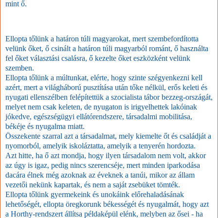
mint ő.
Ellopta tőlünk a határon túli magyarokat, mert szembefordította
velünk őket, ő csinált a határon túli magyarból románt, ő használta
fel őket választási csalásra, ő kezelte őket eszközként velünk
szemben.
Ellopta tőlünk a múltunkat, elérte, hogy szinte szégyenkezni kell
azért, mert a világháború pusztítása után tőke nélkül, erős keleti és
nyugati ellenszélben felépítettük a szocialista tábor bezzeg-országát,
melyet nem csak keleten, de nyugaton is irigyelhettek lakóinak
jókedve, egészségügyi ellátórendszere, társadalmi mobilitása,
békéje és nyugalma miatt.
Összekente szarral azt a társadalmat, mely kiemelte őt és családját a
nyomorból, amelyik iskoláztatta, amelyik a tenyerén hordozta.
Azt hitte, ha ő azt mondja, hogy ilyen társadalom nem volt, akkor
az úgy is igaz, pedig nincs szerencséje, mert minden iparkodása
dacára élnek még azoknak az éveknek a tanúi, mikor az állam
vezetői nekünk kapartak, és nem a saját zsebüket tömték.
Ellopta tőlünk gyermekeink és unokáink előrehaladásának
lehetőségét, ellopta öregkorunk békességét és nyugalmát, hogy azt
a Horthy-rendszert állítsa példaképül elénk, melyben az ősei - ha