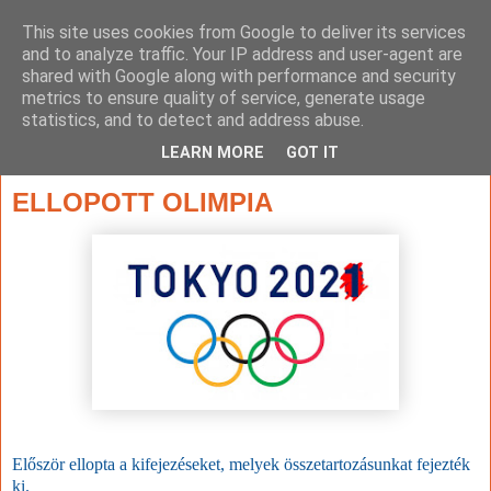
This site uses cookies from Google to deliver its services
and to analyze traffic. Your IP address and user-agent are
shared with Google along with performance and security
metrics to ensure quality of service, generate usage
statistics, and to detect and address abuse.
▼
LEARN MORE
GOT IT
2021. július 28., szerda
ELLOPOTT OLIMPIA
Először ellopta a kifejezéseket, melyek összetartozásunkat fejezték
ki.