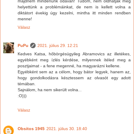
majdnem mindenünk odavan! Tudom, nem oldhatják meg
helyettünk a problémáinkat, de nem is kellett volna a
diktátort évekig úgy kezelni, mintha itt minden rendben
menne!
Válasz
PuPu
2021. július 29. 12:21
Kedves Katsa, hőbörgésügyileg Abramovics az illetékes,
egyébként meg ízlés kérdése, milyennek ítéled meg a
posztjaimat - a fene megenné, ha magyarázni kellene.
Egyébként sem az a célom, hogy bátor legyek, hanem az,
hogy gondolkodásra késztessem az olvasót egy adott
témában.
Sajnálom, ha nem sikerült volna...
:O)))
Válasz
Obsitos 1945
2021. július 30. 18:40