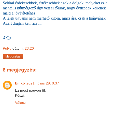
Sokkal érdekesebbek, értékesebbek azok a dolgok, melyeket ez a
mentális kútmérgező úgy vett el tőlünk, hogy évtizedek kellenek
majd a jóvátételéhez.
A lélek ugyanis nem mérhető kilóra, nincs ára, csak a hiányának.
Azért drágán kell fizetni...
:O)))
PuPu
dátum:
23:20
Megosztás
8 megjegyzés:
Enikö
2021. július 29. 0:37
Ez most nagyon ül.
Köszi.
Válasz