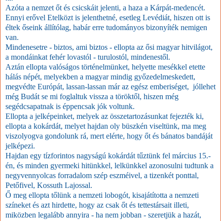
Azóta a nemzet őt és csicskáit jelenti, a haza a Kárpát-medencét.
Ennyi erővel Etelközt is jelenthetné, esetleg Levédiát, hiszen ott is
éltek őseink állítólag, habár erre tudományos bizonyíték nemigen
van.
Mindenesetre - biztos, ami biztos - ellopta az ősi magyar hitvilágot,
a mondáinkat fehér lovastól - turulostól, mindenestől.
Aztán ellopta valóságos történelmünket, helyette mesékkel etette
hálás népét, melyekben a magyar mindig győzedelmeskedett,
megvédte Európát, lassan-lassan már az egész emberiséget, jóllehet
még Budát se mi foglaltuk vissza a töröktől, hiszen még
segédcsapatnak is éppencsak jók voltunk.
Ellopta a jelképeinket, melyek az összetartozásunkat fejezték ki,
ellopta a kokárdát, melyet hajdan oly büszkén viseltünk, ma meg
viszolyogva gondolunk rá, mert elérte, hogy őt és bánatos bandáját
jelképezi.
Hajdan egy tízforintos nagyságú kokárdát tűztünk fel március 15.-
én, és minden gyermeki hitünkkel, lelkünkkel azonosulni tudtunk a
negyvennyolcas forradalom szép eszméivel, a tizenkét ponttal,
Petőfivel, Kossuth Lajossal.
Ő meg ellopta tőlünk a nemzeti lobogót, kisajátította a nemzeti
színeket és azt hirdette, hogy az csak őt és tettestársait illeti,
miközben legalább annyira - ha nem jobban - szeretjük a hazát,