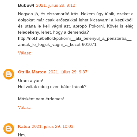
Bubu64
2021. július 29. 9:12
Nagyon jó, és elszomorító írás. Nekem úgy tűnik, ezeket a
dolgokat már csak erőszakkal lehet kicsavarni a kezükből,
és utána le kell vágni azt, apropó Pokorni, Kövér is elég
feledékeny. lehet, hogy a demencia?
http://nol.hu/belfold/pokorni__aki_belenyul_a_penztarba__
annak_le_fogjuk_vagni_a_kezet-601071
Válasz
Ottilia Marton
2021. július 29. 9:37
Uram atyám!
Hol voltak eddig ezen bátor írások?
Másként nem érdemes!
Válasz
Katsa
2021. július 29. 10:03
Hm.