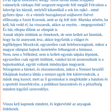
valamelyik várkapu fölé szegezett negyede felé megáll Felcsúton a
faluvégi kis háznál, melyből kikandikál a sok kis rajkó - mind
győztes típus - és a vitrinőr buzogánnyal szájbavert ősével
előhozatja a Szent Koronát, amit az ég felé dob: Mariska néném, ha
kell, hát vedd el, ha visszaesik, akkor az enyém, - megegyeztünk?
És hát, ellopta tőlünk az olimpiát is.
Annak idején örültünk az érmeknek, de nem kellett azt hinnünk,
hogy ha tíz aranyunk lesz, akkor legyőztük a világot és
legfőképpen Moszkvát, egyszerűen csak beleborzongtunk, mikor a
magyar olimpiai bajnok tiszteletére felhangzott a himnusz.
Nem, nem a Nélküled, nem is kellett egymás talpára lépnünk,
egyszerűen csak együtt örültünk, valahol kicsit azonosultunk is a
bajnokunkkal, együtt voltunk mindnyájan magyarok.
Nézegetem a híreket, és elszomorodom, mikor a Nemzet beszélő
fókájának kudarca láttán a nemzet egyik fele kárörvendezik, a
másik meg kussol, mert az ő gyomrukat is megfeküdte a hatalom és
a sportoló összefekvése, a politikusi haszonlesés és a pénzéhség
mindent legyűrő szenvedélye.
Vissza kell kapnunk mindent, és legkevésbé az anyagiak
érdekesek.