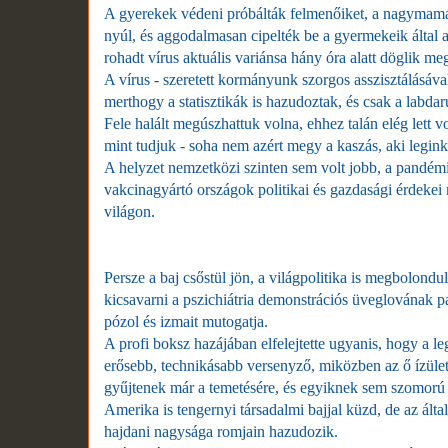
A gyerekek védeni próbálták felmenőiket, a nagymamák
nyúl, és aggodalmasan cipelték be a gyermekeik által 
rohadt vírus aktuális variánsa hány óra alatt döglik m
A vírus - szeretett kormányunk szorgos asszisztálásáv
merthogy a statisztikák is hazudoztak, és csak a labda
Fele halált megúszhattuk volna, ehhez talán elég lett vol
mint tudjuk - soha nem azért megy a kaszás, aki legin
A helyzet nemzetközi szinten sem volt jobb, a pandémi
vakcinagyártó országok politikai és gazdasági érdekei 
világon.
Persze a baj csőstül jön, a világpolitika is megbolond
kicsavarni a pszichiátria demonstrációs üveglovának pat
pózol és izmait mutogatja.
A profi boksz hazájában elfelejtette ugyanis, hogy a le
erősebb, technikásabb versenyző, miközben az ő ízülete
gyűjtenek már a temetésére, és egyiknek sem szomorú 
Amerika is tengernyi társadalmi bajjal küzd, de az ál
hajdani nagysága romjain hazudozik.