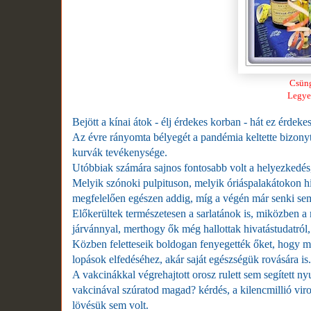
Csüng
Legye
Bejött a kínai átok - élj érdekes korban - hát ez érdeke
Az évre rányomta bélyegét a pandémia keltette bizonyt
kurvák tevékenysége.
Utóbbiak számára sajnos fontosabb volt a helyezkedés, 
Melyik szónoki pulpituson, melyik óriáspalakátokon hi
megfelelően egészen addig, míg a végén már senki se
Előkerültek természetesen a sarlatánok is, miközben a
járvánnyal, merthogy ők még hallottak hivatástudatról,
Közben feletteseik boldogan fenyegették őket, hogy mi
lopások elfedéséhez, akár saját egészségük rovására is.
A vakcinákkal végrehajtott orosz rulett sem segített ny
vakcinával szúratod magad? kérdés, a kilencmillió vir
lövésük sem volt.