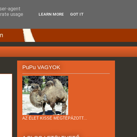
user-agent
erate usage
LEARN MORE
GOT IT
PuPu VAGYOK
AZ ÉLET KISSÉ MEGTÉPÁZOTT...