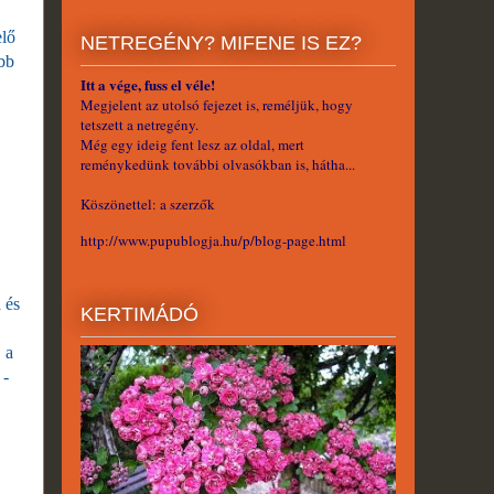
elő
NETREGÉNY? MIFENE IS EZ?
ébb
Itt a vége, fuss el véle!
Megjelent az utolsó fejezet is, reméljük, hogy
tetszett a netregény.
Még egy ideig fent lesz az oldal, mert
reménykedünk további olvasókban is, hátha...
Köszönettel: a szerzők
http://www.pupublogja.hu/p/blog-page.html
 és
KERTIMÁDÓ
 a
 -