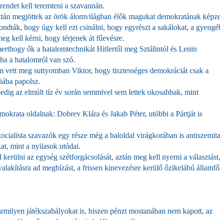
 rendet kell teremteni a szavannán.
e aztán megjöttek az örök álomvilágban élők magukat demokratának képz
ondták, hogy úgy kell ezt csinálni, hogy egyrészt a sakálokat, a gyeng
eg kell kérni, hogy térjenek át fűevésre.
erthogy ők a hatalomtechnikát Hitlertől meg Sztálintól és Lenin
 ha a hatalomról van szó.
m vett meg suttyomban Viktor, hogy tisztességes demokráciát csak a
hiába papolsz.
dig az elmúlt tíz év során semmivel sem lettek okosabbak, mint
krata oldalnak: Dobrev Klára és Jakab Péter, utóbbi a Pártját is
cialista szavazók egy része még a baloldal virágkorában is antiszemita
at, mint a nyilasok utódai.
kerülni az egység szétforgácsolását, aztán meg kell nyerni a választást,
lakításra ad megbízást, a frissen kinevezésre kerülő őzikelábú államfő
rmilyen játékszabályokat is, hiszen pénzt mostanában nem kapott, az