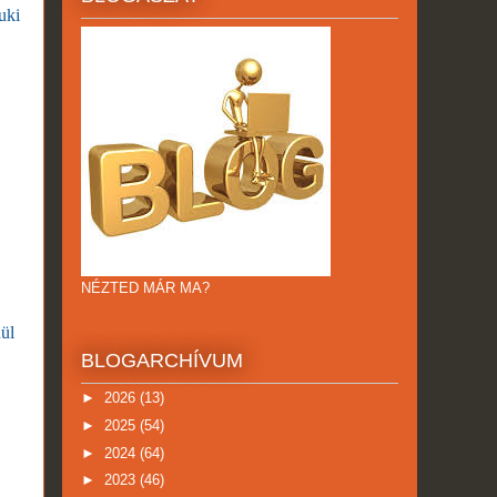
uki
NÉZTED MÁR MA?
nül
BLOGARCHÍVUM
►
2026
(13)
►
2025
(54)
►
2024
(64)
►
2023
(46)