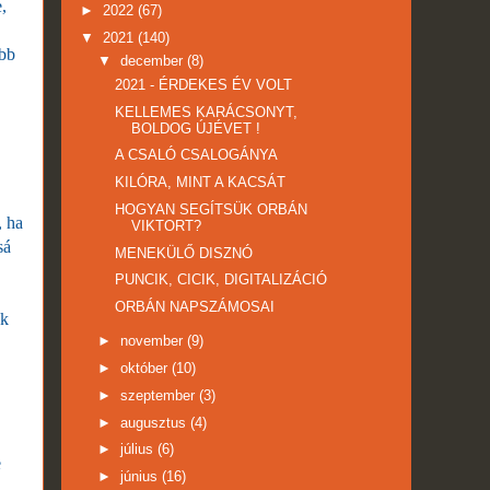
,
►
2022
(67)
▼
2021
(140)
ebb
▼
december
(8)
2021 - ÉRDEKES ÉV VOLT
KELLEMES KARÁCSONYT,
BOLDOG ÚJÉVET !
A CSALÓ CSALOGÁNYA
KILÓRA, MINT A KACSÁT
HOGYAN SEGÍTSÜK ORBÁN
, ha
VIKTORT?
sá
MENEKÜLŐ DISZNÓ
PUNCIK, CICIK, DIGITALIZÁCIÓ
ORBÁN NAPSZÁMOSAI
nk
►
november
(9)
►
október
(10)
►
szeptember
(3)
►
augusztus
(4)
►
július
(6)
e
►
június
(16)