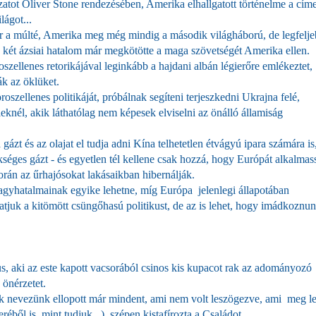
ot Oliver Stone rendezésében, Amerika elhallgatott történelme a címe
lágot...
r a múlté, Amerika meg még mindig a második világháború, de legfelj
két ázsiai hatalom már megkötötte a maga szövetségét Amerika ellen.
szellenes retorikájával leginkább a hajdani albán légierőre emlékeztet,
ák az öklüket.
szellenes politikáját, próbálnak segíteni terjeszkedni Ukrajna felé,
eknél, akik láthatólag nem képesek elviselni az önálló államiság
gázt és az olajat el tudja adni Kína telhetetlen étvágyú ipara számára is
zükséges gázt - és egyetlen tél kellene csak hozzá, hogy Európát alkalmas
orán az űrhajósokat lakásaikban hibernálják.
nagyhatalmainak egyike lehetne, míg Európa jelenlegi állapotában
tjuk a kitömött csüngőhasú politikust, de az is lehet, hogy imádkoznu
us, aki az este kapott vacsorából csinos kis kupacot rak az adományozó
 önérzetet.
k nevezünk ellopott már mindent, ami nem volt leszögezve, ami meg l
réből is, mint tudjuk...), szépen kistafírozta a Családot.