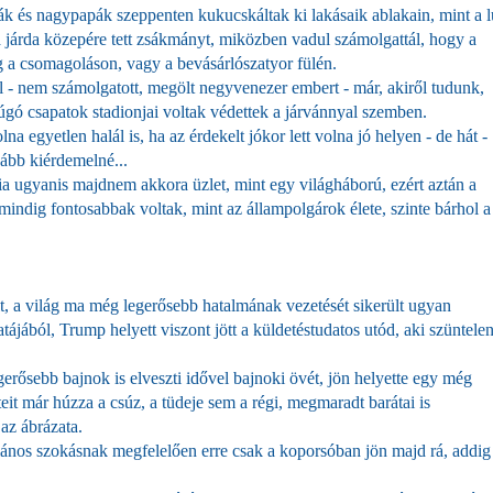
 és nagypapák szeppenten kukucskáltak ki lakásaik ablakain, mint a l
a járda közepére tett zsákmányt, miközben vadul számolgattál, hogy a
eg a csomagoláson, vagy a bevásárlószatyor fülén.
al - nem számolgatott, megölt negyvenezer embert - már, akiről tudunk,
rúgó csapatok stadionjai voltak védettek a járvánnyal szemben.
na egyetlen halál is, ha az érdekelt jókor lett volna jó helyen - de hát -
kább kiérdemelné...
a ugyanis majdnem akkora üzlet, mint egy világháború, ezért aztán a
mindig fontosabbak voltak, mint az állampolgárok élete, szinte bárhol a
ult, a világ ma még legerősebb hatalmának vezetését sikerült ugyan
ájából, Trump helyett viszont jött a küldetéstudatos utód, aki szüntele
gerősebb bajnok is elveszti idővel bajnoki övét, jön helyette egy még
it már húzza a csúz, a tüdeje sem a régi, megmaradt barátai is
az ábrázata.
talános szokásnak megfelelően erre csak a koporsóban jön majd rá, addig