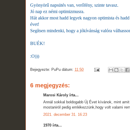
Gyönyörű napsütés van, verőfény, szinte tavasz.
Jó nap ez némi optimizmusra.
Hát akkor most hadd legyek nagyon optimista és hadd 
évet!
Segítsen mindenki, hogy a jókívánság valóra válhasso
BUÉK!
:O)))
Bejegyezte:
PuPu
dátum:
11:50
6 megjegyzés:
Marosi Károly írta...
Annál sokkal boldogabb Új Évet kívánok, mint amit
mostaniról pedig emlékezzünk,hogy volt valami remé
2021. december 31. 16:23
1970 írta...