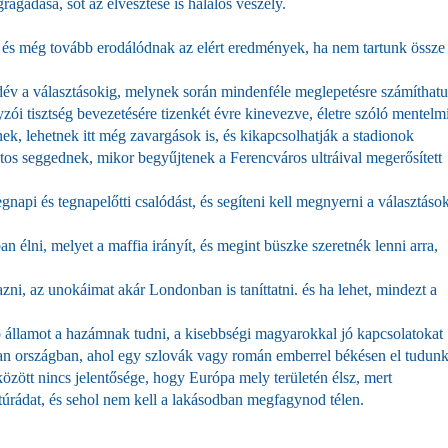
ragadása, sőt az elvesztése is halálos veszély.
, és még tovább erodálódnak az elért eredmények, ha nem tartunk össze
dév a választásokig, melynek során mindenféle meglepetésre számíthat
zói tisztség bevezetésére tizenkét évre kinevezve, életre szóló mentelm
, lehetnek itt még zavargások is, és kikapcsolhatják a stadionok
tos seggednek, mikor begyűjtenek a Ferencváros ultráival megerősített
tegnapi és tegnapelőtti csalódást, és segíteni kell megnyerni a választáso
n élni, melyet a maffia irányít, és megint büszke szeretnék lenni arra,
ni, az unokáimat akár Londonban is taníttatni. és ha lehet, mindezt a
ó államot a hazámnak tudni, a kisebbségi magyarokkal jó kapcsolatokat
an országban, ahol egy szlovák vagy román emberrel békésen el tudun
között nincs jelentősége, hogy Európa mely területén élsz, mert
úrádat, és sehol nem kell a lakásodban megfagynod télen.