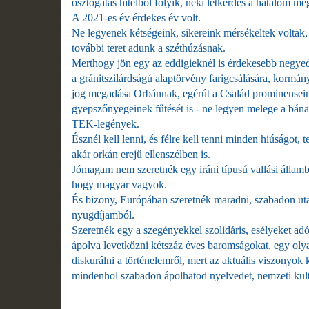
osztogatás hitelből folyik, neki létkérdés a hatalom meg
A 2021-es év érdekes év volt.
Ne legyenek kétségeink, sikereink mérsékeltek voltak
további teret adunk a széthúzásnak.
Merthogy jön egy az eddigieknél is érdekesebb negye
a gránitszilárdságú alaptörvény farigcsálására, kormány
jog megadása Orbánnak, egérút a Család prominenseinek
gyepszőnyegeinek fűtését is - ne legyen melege a bána
TEK-legények.
Észnél kell lenni, és félre kell tenni minden hiúságot, 
akár orkán erejű ellenszélben is.
Jómagam nem szeretnék egy iráni típusú vallási államba
hogy magyar vagyok.
És bizony, Európában szeretnék maradni, szabadon utaz
nyugdíjamból.
Szeretnék egy a szegényekkel szolidáris, esélyeket ad
ápolva levetkőzni kétszáz éves baromságokat, egy oly
diskurálni a történelemről, mert az aktuális viszonyok 
mindenhol szabadon ápolhatod nyelvedet, nemzeti kult