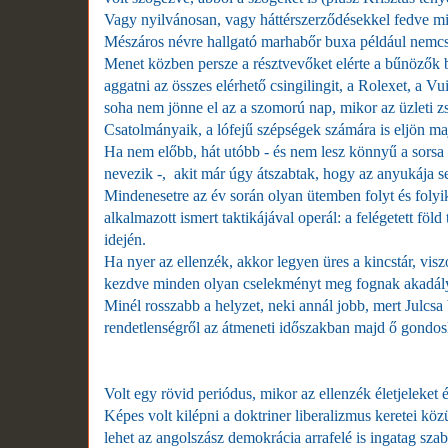
Vagy nyilvánosan, vagy háttérszerződésekkel fedve mi
Mészáros névre hallgató marhabőr buxa például nemcs
Menet közben persze a résztvevőket elérte a bűnözők
aggatni az összes elérhető csingilingit, a Rolexet, a V
soha nem jönne el az a szomorú nap, mikor az üzleti zs
Csatolmányaik, a lófejű szépségek számára is eljön maj
Ha nem előbb, hát utóbb - és nem lesz könnyű a sorsa 
nevezik -, akit már úgy átszabtak, hogy az anyukája sem
Mindenesetre az év során olyan ütemben folyt és folyik
alkalmazott ismert taktikájával operál: a felégetett f
idején.
Ha nyer az ellenzék, akkor legyen üres a kincstár, visz
kezdve minden olyan cselekményt meg fognak akadályoz
Minél rosszabb a helyzet, neki annál jobb, mert Julcsa
rendetlenségről az átmeneti időszakban majd ő gondos
Volt egy rövid periódus, mikor az ellenzék életjeleket
Képes volt kilépni a doktriner liberalizmus keretei kö
lehet az angolszász demokrácia arrafelé is ingatag sza