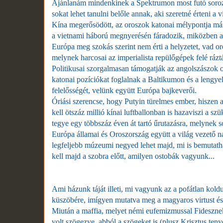
Ajánlanám mindenkinek a Spektrumon most futó sorozat
sokat lehet tanulni belőle annak, aki szeretné érteni a vi
Kína megerősödött, az oroszok katonai mélypontja má
a vietnami háború megnyerésén fáradozik, miközben a 
Európa meg szokás szerint nem érti a helyzetet, vad oro
melynek harcosai az imperialista repülőgépek felé rázt
Politikusai szorgalmasan támogatják az angolszászok oro
katonai pozíciókat foglalnak a Baltikumon és a lengyel
felelősségét, velünk együtt Európa bajkeverői.
Óriási szerencse, hogy Putyin türelmes ember, hiszen a 
kell ötszáz millió kínai luftballonban is hazaviszi a s
tegye egy többszáz éven át tartó űrutazásra, melynek s
Európa államai és Oroszország együtt a világ vezető 
legfeljebb múzeumi negyed lehet majd, mi is bemutatha
kell majd a szobra előtt, amilyen ostobák vagyunk...
Ami házunk táját illeti, mi vagyunk az a pofátlan kold
küszöbére, imígyen mutatva meg a magyaros virtust és
Miután a maffia, melyet némi eufemizmussal Fideszne
volt szögezve, abból a szögeket is (plusz Krisztus tenye