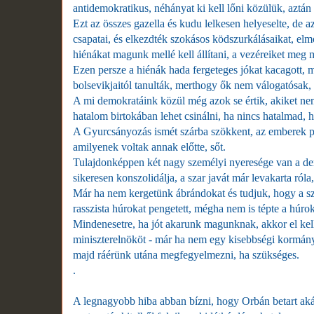
antidemokratikus, néhányat ki kell lőni közülük, aztán
Ezt az összes gazella és kudu lelkesen helyeselte, d
csapatai, és elkezdték szokásos ködszurkálásaikat, elm
hiénákat magunk mellé kell állítani, a vezéreiket meg m
Ezen persze a hiénák hada fergeteges jókat kacagott, m
bolsevikjaitól tanulták, merthogy ők nem válogatósak,
A mi demokratáink közül még azok se értik, akiket ne
hatalom birtokában lehet csinálni, ha nincs hatalmad, 
A Gyurcsányozás ismét szárba szökkent, az emberek pe
amilyenek voltak annak előtte, sőt.
Tulajdonképpen két nagy személyi nyeresége van a demo
sikeresen konszolidálja, a szar javát már levakarta róla,
Már ha nem kergetünk ábrándokat és tudjuk, hogy a szo
rasszista húrokat pengetett, mégha nem is tépte a húrok
Mindenesetre, ha jót akarunk magunknak, akkor el kell 
miniszterelnököt - már ha nem egy kisebbségi kormánya
majd ráérünk utána megfegyelmezni, ha szükséges.
.
A legnagyobb hiba abban bízni, hogy Orbán betart aká