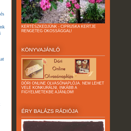
 és
KERTÉSZKEDJÜNK - CIPRUSKA KERTJE
unk
RENGETEG OKOSSÁGGAL!
i
KÖNYVAJÁNLÓ
kat
DÓRI ONLINE OLVASÓNAPLÓJA. NEM LEHET
VELE KONKURÁLNI, INKÁBB A
FIGYELMETEKBE AJÁNLOM!
k
ÉRY BALÁZS RÁDIÓJA