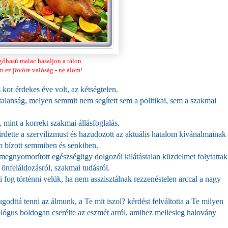
őhasú malac hasaljon a tálon
n ez jövőre
valóság
- ne álom!
s kor érdekes éve volt, az kétségtelen.
alanság, melyen semmit nem segített sem a politikai, sem a szakmai
mint a korrekt szakmai állásfoglalás.
rdette a szervilizmust és hazudozott az aktuális hatalom kívánalmainak
m bízott semmiben és senkiben.
 megnyomorított egészségügy dolgozói kilátástalan küzdelmet folytattak
 önfeláldozásról, szakmai tudásról.
 fog történni velük, ha nem asszisztálnak rezzenéstelen arccal a nagy
ugodttá tenni az álmunk, a Te mit iszol? kérdést felváltotta a Te milyen
ológus boldogan cserélte az eszmét arról, amihez mellesleg halovány