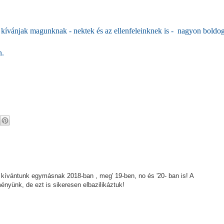
kívánjak magunknak - nektek és az ellenfeleinknek is - nagyon boldog
n.
 kívántunk egymásnak 2018-ban , meg' 19-ben, no és '20- ban is! A
nyünk, de ezt is sikeresen elbazilikáztuk!