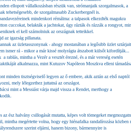
nden ellopott vállalkozásban részük van, strómanjaik szorgalmasok, a
ak tehetségesebb, de szorgalmasabb Zuckerbergnél is.
 bandavezéreinek mindenkori rémálma: a talpasok elkezdték magukra
uitton cuccokat, belakták a jachtokat, úgy rázták és rázzák a rongyot, mi
eniknek el kell számolniuk az országnak tetteikkel.
d az igazság pillanata.
annak az üzletasszonynak - ahogy mostanában a legősibb üzlet sztárjait
 ismer rá - mikor a már kissé molyrágta átszabott külsőt kifordítják...
 a rablás, mintha a Vezér a vesztét érezné, és a már vereség esetén
öld taktikáját alkalmazza, mint Kutuzov Napóleon Moszkva elleni támadás
ont minden tisztségviselő legyen az ő embere, akik aztán az első naptól
ni, mely lélegzethez juttatná az országot.
 bácsi mint a Messiást várja majd vissza a Rendet, merthogy a
kodik.
 és az ész halvány csillogását mutatta, képes volt tömegeket megmozgatn
zül, mintha megértette volna, hogy egy hiénafalka randalírozása közben
bályrendszere szerint eljárni, hanem bizony, bármennyire is