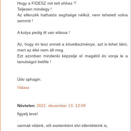
Hogy a FIDESZ mit tett ehhez ?
Teljesen mindegy !
Az ellenzék hathatós segítsége nélkül, nem tehetett volna
semmit !
A kutya pedig itt van elásva !
Az, hogy mi lesz ennek a következménye, azt is lehet látni,
mert az élet nem áll meg.
Ezt azonban mindenki képzelje el magától és vonja le a
tanulságot belőle !
Üdv sphagin.
Válasz
Névtelen
2021. december 13. 13:09
figyelj teve!
.
vannak vitáink, sőt esetenként elvi ellentéteink is,