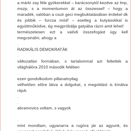
a márki zay féle gyökerekkel – karácsonytól kezdve az lmp,
mszp, s a momentumon át az összessel! – hogy a
maradék, valóban a csuti geci megbuktatásában érdekel dk
és jobbik – furcsa mód! – esetleg a kutyásokkal is
együttműködve, ég megpróbálja gatyába rázni amit lehet!
természetesen ezt a valódi összefogást úgy kell
megcsinálni, ahogy a
.
RADIKÁLIS DEMOKRATÁK
.
változatlan formában, s tartalommal azt feltették a
világhálóra 2010 második felében
.
ezen gondolkodom pillanatnyilag.
vélhetően előre látva a dolgokat, s megoldást is kínálva
rájuk.
.
.
abramovics voltam, s vagyok
.
mint mondtam, ugyanarra a rugóra jár az agyunk, és