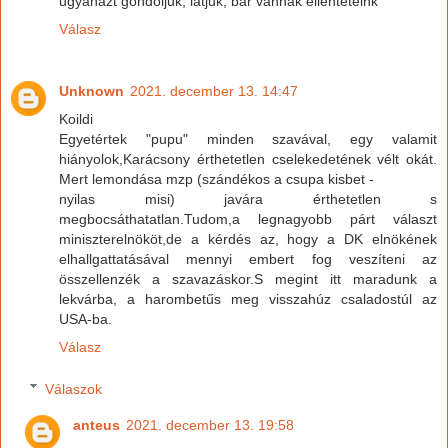
ugyanazt gondoljuk, látjuk, bár vannak ellentéteink
Válasz
Unknown
2021. december 13. 14:47
Koildi
Egyetértek "pupu" minden szavával, egy valamit
hiányolok,Karácsony érthetetlen cselekedetének vélt okát.
Mert lemondása mzp (szándékos a csupa kisbet -
nyilas misi) javára érthetetlen s
megbocsáthatatlan.Tudom,a legnagyobb párt választ
miniszterelnököt,de a kérdés az, hogy a DK elnökének
elhallgattatásával mennyi embert fog veszíteni az
összellenzék a szavazáskor.S megint itt maradunk a
lekvárba, a harombetűs meg visszahúz csaladostúl az
USA-ba.
Válasz
Válaszok
anteus
2021. december 13. 19:58