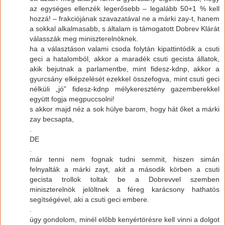
az egységes ellenzék legerősebb – legalább 50+1 % kell
hozzá! – frakciójának szavazatával ne a márki zay-t, hanem
a sokkal alkalmasabb, s általam is támogatott Dobrev Klárát
válasszák meg miniszterelnöknek.
ha a választáson valami csoda folytán kipattintódik a csuti
geci a hatalomból, akkor a maradék csuti gecista állatok,
akik bejutnak a parlamentbe, mint fidesz-kdnp, akkor a
gyurcsány elképzelését ezekkel összefogva, mint csuti geci
nélküli „jó” fidesz-kdnp mélykeresztény gazemberekkel
együtt fogja megpuccsolni!
s akkor majd néz a sok hülye barom, hogy hát őket a márki
zay becsapta,
.
DE
.
már tenni nem fognak tudni semmit, hiszen simán
felnyalták a márki zayt, akit a második körben a csuti
gecista trollok toltak be a Dobrevvel szemben
miniszterelnök jelöltnek a féreg karácsony hathatós
segítségével, aki a csuti geci embere.
.
úgy gondolom, minél előbb kenyértörésre kell vinni a dolgot