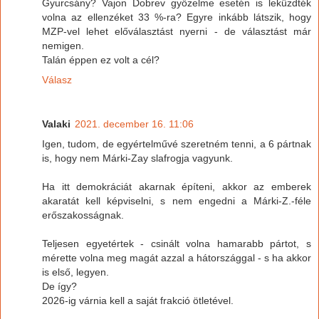
Gyurcsány? Vajon Dobrev győzelme esetén is leküzdték
volna az ellenzéket 33 %-ra? Egyre inkább látszik, hogy
MZP-vel lehet előválasztást nyerni - de választást már
nemigen.
Talán éppen ez volt a cél?
Válasz
Valaki
2021. december 16. 11:06
Igen, tudom, de egyértelművé szeretném tenni, a 6 pártnak
is, hogy nem Márki-Zay slafrogja vagyunk.
Ha itt demokráciát akarnak építeni, akkor az emberek
akaratát kell képviselni, s nem engedni a Márki-Z.-féle
erőszakosságnak.
Teljesen egyetértek - csinált volna hamarabb pártot, s
mérette volna meg magát azzal a hátországgal - s ha akkor
is első, legyen.
De így?
2026-ig várnia kell a saját frakció ötletével.