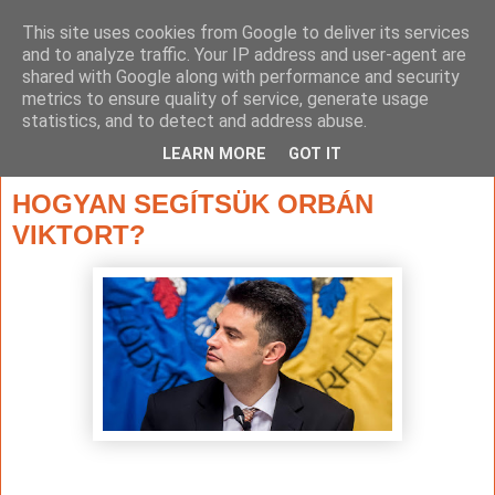
This site uses cookies from Google to deliver its services
and to analyze traffic. Your IP address and user-agent are
shared with Google along with performance and security
metrics to ensure quality of service, generate usage
statistics, and to detect and address abuse.
▼
LEARN MORE
GOT IT
2021. december 12., vasárnap
HOGYAN SEGÍTSÜK ORBÁN
VIKTORT?