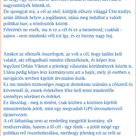
nagyonhülyék hihetik el.
De spongyát reá, a cél az első, küldjük először világgá Übü királyt,
aztán állítsuk helyre a jogállamot, utána meg indulhat a valódi
politikai harc a trónfosztók között.
Félreértés ne essék, ma is ez a cél és ez a menetrend, csakhát -
sajnos - nem mindenki véli ezt így, és ez bizony nagy baj.
Amikor az ellenzék összefogott, az volt a cél, hogy találni kell
valakit, aki elfogadható minden ellenzékinek, és képes lesz
legyőzni Orbán Viktort a jelenlegi választási körülmények között is.
Utána pedig képes lesz kormányozni azt a hajót, mely jó esetben a
navigációs tervben kijelölt útvonalon úszik.
Ez ma minden tisztességes magyar demokrata számára a célszerű és
követendő út, ennek érdekében félre kell tenni mindenféle
személyes sérelmet és érdeket.
Ez látszólag - meg is történt, csak közben a közösen kijelölt
miniszterelnök-jelölt, mint egy megvadult GPS útvonaltervező
újratervezett.
A cél láthatólag nem az eredetileg megjelölt kormány, sőt
rendszerváltás, hanem a fő cél - úgy tűnik - a jelölt mögé egy
politikai erő összebuherálása, merthogy jelenleg ezt az erőt az