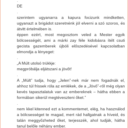
.
DE
.
szerintem ugyanarra a kapura focizunk mindketten,
ugyanazt a brigádot szeretnénk jól elverni a szó szoros, és
átvitt értelmében is.
éppen ezért, most megosztom veled a Mester egyik
bölcsességét, ami a márki zay féle kidobásra ítélt csuti
gecista gazemberek újbóli előszedésével kapcsolatban
elmondja a lényeget:
.
„A Múlt utolsó trükkje:
megpróbálja eljátszani a jövőt!
.
A „Múlt” tudja, hogy „Jelen”-nek már nem fogadnák el,
ahhoz túl frissek róla az emlékek, de a „Jövő”-ről még olyan
kevés tapasztalatuk van az embereknek – hátha ebben a
formában sikerül megtéveszteni őket.”
.
nem kkel kitenned ezt a kommentemet, elég, ha használod
a bölcsességet te magad, mert rád hallgatnak a híveid, és
talán meggyőzheted őket, terjesszék, ahol tudják, hátha
tanul belőle néhány ember.