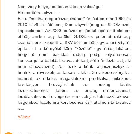
Nem vagy hülye, pontosan látod a valóságot.
Elkeserítő a helyzet...
Ezt a "mintha megerőszakolnának" érzést én már 1990 és
2010 között is átéltem, Demszkyvel (meg az SzDSz-szel)
kapcsolatban. Az 2000-es évek elején-közepén lett elegem
ebből, amikor egy kerületi SzDSz-es potentát (aki egy
csomó pénzt kilopott a BKV-ból, amiből egy óriási vityillót
épített itt a környékünkön) "közölte" egy óriásplakáton,
hogy ő nem baloldali (addig pedig folyamatosan
kuncsorgott a baloldali szavazatokért, sőt leárulózta azt, aki
nem rá szavazott). Na, ezek a kérik, a jeszenszkyk, a
hontok, a révészek, és társaik, akik itt 3 évtizede szórják a
mannát, az erkölcsi magaslatokról prédikálva, miközben
tevékenyen hozzájárultak az ország totális
lezüllesztéséhez, többen az ország erőforrásainak
lerablásához is. És végső soron ezek járultak hozzá aktívan
kisgömböc hatalomra kerüléséhez és hatalmon tartásához
is...
Válasz