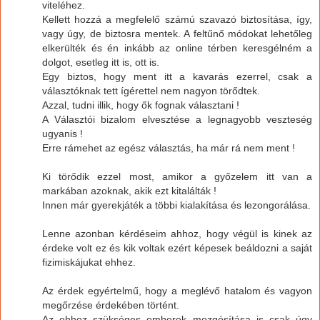
viteléhez.
Kellett hozzá a megfelelő számú szavazó biztosítása, így,
vagy úgy, de biztosra mentek. A feltűnő módokat lehetőleg
elkerülték és én inkább az online térben keresgélném a
dolgot, esetleg itt is, ott is.
Egy biztos, hogy ment itt a kavarás ezerrel, csak a
választóknak tett ígérettel nem nagyon törődtek.
Azzal, tudni illik, hogy ők fognak választani !
A Választói bizalom elvesztése a legnagyobb veszteség
ugyanis !
Erre rámehet az egész választás, ha már rá nem ment !
Ki törődik ezzel most, amikor a győzelem itt van a
markában azoknak, akik ezt kitalálták !
Innen már gyerekjáték a többi kialakítása és lezongorálása.
Lenne azonban kérdéseim ahhoz, hogy végül is kinek az
érdeke volt ez és kik voltak ezért képesek beáldozni a saját
fizimiskájukat ehhez.
Az érdek egyértelmű, hogy a meglévő hatalom és vagyon
megőrzése érdekében történt.
Az ehhez szükséges emberek mozgósítása is csak úgy