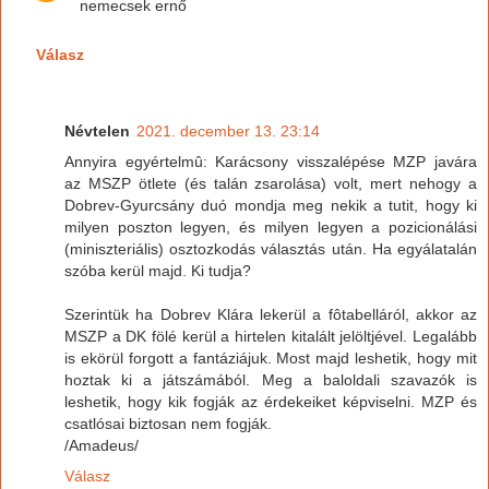
nemecsek ernő
Válasz
Névtelen
2021. december 13. 23:14
Annyira egyértelmû: Karácsony visszalépése MZP javára
az MSZP ötlete (és talán zsarolása) volt, mert nehogy a
Dobrev-Gyurcsány duó mondja meg nekik a tutit, hogy ki
milyen poszton legyen, és milyen legyen a pozicionálási
(miniszteriális) osztozkodás választás után. Ha egyálatalán
szóba kerül majd. Ki tudja?
Szerintük ha Dobrev Klára lekerül a fôtabelláról, akkor az
MSZP a DK fölé kerül a hirtelen kitalált jelöltjével. Legalább
is ekörül forgott a fantáziájuk. Most majd leshetik, hogy mit
hoztak ki a játszámából. Meg a baloldali szavazók is
leshetik, hogy kik fogják az érdekeiket képviselni. MZP és
csatlósai biztosan nem fogják.
/Amadeus/
Válasz