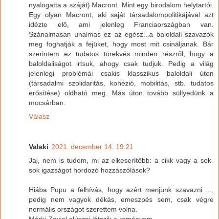
nyalogatta a száját) Macront. Mint egy birodalom helytartói.
Egy olyan Macront, aki saját társadalompolitikájával azt
idézte elő, ami jelenleg Franciaországban van.
Szánalmasan unalmas ez az egész...a baloldali szavazók
meg foghatják a fejüket, hogy most mit csináljanak. Bár
szerintem ez tudatos törekvés minden részről, hogy a
baloldaliságot irtsuk, ahogy csak tudjuk. Pedig a világ
jelenlegi problémái csakis klasszikus baloldali úton
(társadalmi szolidaritás, kohézió, mobilitás, stb. tudatos
erősítése) oldható meg. Más úton tovább süllyedünk a
mocsárban.
Válasz
Valaki
2021. december 14. 19:21
Jaj, nem is tudom, mi az elkeserítőbb: a cikk vagy a sok-
sok igazságot hordozó hozzászólások?
Hiába Pupu a felhívás, hogy azért menjünk szavazni ...,
pedig nem vagyok dékás, emeszpés sem, csak végre
normális országot szerettem volna.
Márki-Zayjal elúszni látszik a reményem.