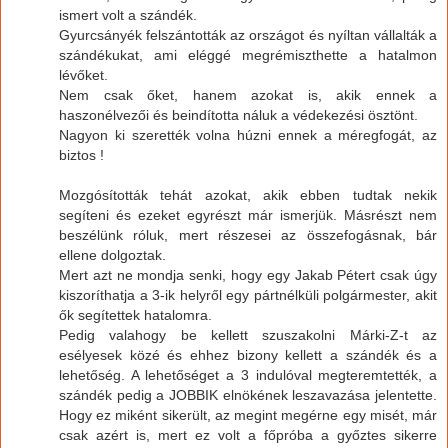
ismert volt a szándék.
Gyurcsányék felszántották az országot és nyíltan vállalták a
szándékukat, ami eléggé megrémiszthette a hatalmon
lévőket.
Nem csak őket, hanem azokat is, akik ennek a
haszonélvezői és beindította náluk a védekezési ösztönt.
Nagyon ki szerették volna húzni ennek a méregfogát, az
biztos !
Mozgósították tehát azokat, akik ebben tudtak nekik
segíteni és ezeket egyrészt már ismerjük. Másrészt nem
beszélünk róluk, mert részesei az összefogásnak, bár
ellene dolgoztak.
Mert azt ne mondja senki, hogy egy Jakab Pétert csak úgy
kiszoríthatja a 3-ik helyről egy pártnélküli polgármester, akit
ők segítettek hatalomra.
Pedig valahogy be kellett szuszakolni Márki-Z-t az
esélyesek közé és ehhez bizony kellett a szándék és a
lehetőség. A lehetőséget a 3 indulóval megteremtették, a
szándék pedig a JOBBIK elnökének leszavazása jelentette.
Hogy ez miként sikerült, az megint megérne egy misét, már
csak azért is, mert ez volt a főpróba a győztes sikerre