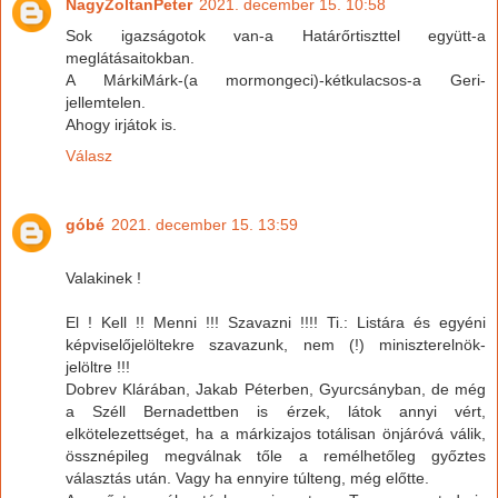
NagyZoltanPeter
2021. december 15. 10:58
Sok igazságotok van-a Határőrtiszttel együtt-a
meglátásaitokban.
A MárkiMárk-(a mormongeci)-kétkulacsos-a Geri-
jellemtelen.
Ahogy irjátok is.
Válasz
góbé
2021. december 15. 13:59
Valakinek !
El ! Kell !! Menni !!! Szavazni !!!! Ti.: Listára és egyéni
képviselőjelöltekre szavazunk, nem (!) miniszterelnök-
jelöltre !!!
Dobrev Klárában, Jakab Péterben, Gyurcsányban, de még
a Széll Bernadettben is érzek, látok annyi vért,
elkötelezettséget, ha a márkizajos totálisan önjáróvá válik,
össznépileg megválnak tőle a remélhetőleg győztes
választás után. Vagy ha ennyire túlteng, még előtte.