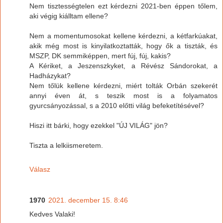
Nem tisztességtelen ezt kérdezni 2021-ben éppen tőlem,
aki végig kiálltam ellene?
Nem a momentumosokat kellene kérdezni, a kétfarkúakat,
akik még most is kinyilatkoztatták, hogy ők a tiszták, és
MSZP, DK semmiképpen, mert fúj, fúj, kakis?
A Kériket, a Jeszenszkyket, a Révész Sándorokat, a
Hadházykat?
Nem tőlük kellene kérdezni, miért tolták Orbán szekerét
annyi éven át, s teszik most is a folyamatos
gyurcsányozással, s a 2010 előtti világ befeketítésével?
Hiszi itt bárki, hogy ezekkel "ÚJ VILÁG" jön?
Tiszta a lelkiismeretem.
Válasz
1970
2021. december 15. 8:46
Kedves Valaki!