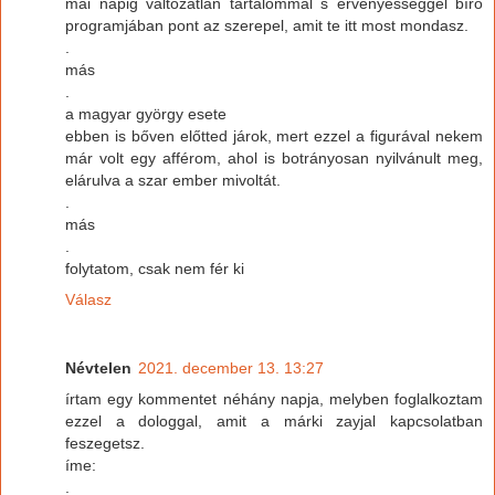
mai napig változatlan tartalommal s érvényességgel bíró
programjában pont az szerepel, amit te itt most mondasz.
.
más
.
a magyar györgy esete
ebben is bőven előtted járok, mert ezzel a figurával nekem
már volt egy afférom, ahol is botrányosan nyilvánult meg,
elárulva a szar ember mivoltát.
.
más
.
folytatom, csak nem fér ki
Válasz
Névtelen
2021. december 13. 13:27
írtam egy kommentet néhány napja, melyben foglalkoztam
ezzel a dologgal, amit a márki zayjal kapcsolatban
feszegetsz.
íme:
.