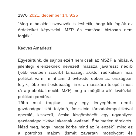
1970
2021. december 14. 9:25
"Meg a baloldali szavazók is leshetik, hogy kik fogják az
érdekeiket képviselni. MZP és csatlósai biztosan nem
fogják."
Kedves Amadeus!
Egyetértünk, de sajnos ezért nem csak az MSZP a hibás. A
jelenlegi ellenzéknek nevezett massza javarészt neolib
(jobb esetben szoclib) társaság, akiktől radikálisan más
politikát várni, mint ami 3 évtizede ebben az országban
folyik, több mint ostobaság. Erre a masszára települt most
rá a jobboldali-neolib MZP, meg a mögötte álló levitézlett
politikai garnitúra.
Több mint tragikus, hogy egy lényegében neolib
gazdaságpolitikát folytató, fasisztoid társadalompolitikával
operáló, kisszerű, ócska kisgömböcöt egy ugyanilyen
gazdaságpolitikával akarnak leváltani. Értelmetlen törekvés.
Nézd meg, hogy lihegte körbe mind az "ellenzék", mind ez
a potrohos majom (ismét zavartan mosolygott és