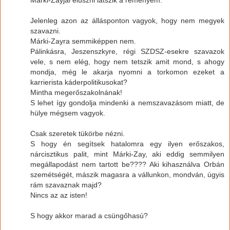
Jelenleg azon az állásponton vagyok, hogy nem megyek
szavazni.
Márki-Zayra semmiképpen nem.
Pálinkásra, Jeszenszkyre, régi SZDSZ-esekre szavazok
vele, s nem elég, hogy nem tetszik amit mond, s ahogy
mondja, még le akarja nyomni a torkomon ezeket a
karrierista káderpolitikusokat?
Mintha megerőszakolnának!
S lehet így gondolja mindenki a nemszavazásom miatt, de
hülye mégsem vagyok.
Csak szeretek tükörbe nézni.
S hogy én segítsek hatalomra egy ilyen erőszakos,
nárcisztikus palit, mint Márki-Zay, aki eddig semmilyen
megállapodást nem tartott be???? Aki kihasználva Orbán
szemétségét, mászik magasra a vállunkon, mondván, úgyis
rám szavaznak majd?
Nincs az az isten!
S hogy akkor marad a csüngőhasú?