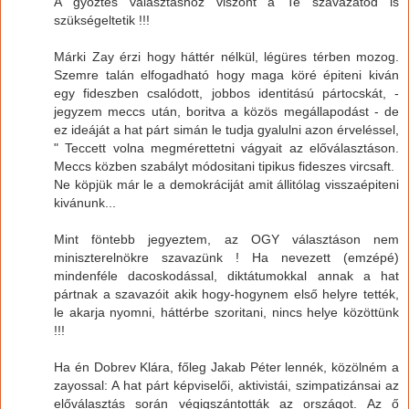
A győztes választáshoz viszont a Te szavazatod is
szükségeltetik !!!
Márki Zay érzi hogy háttér nélkül, légüres térben mozog.
Szemre talán elfogadható hogy maga köré épiteni kiván
egy fideszben csalódott, jobbos identitású pártocskát, -
jegyzem meccs után, boritva a közös megállapodást - de
ez ideáját a hat párt simán le tudja gyalulni azon érveléssel,
" Teccett volna megmérettetni vágyait az előválasztáson.
Meccs közben szabályt módositani tipikus fideszes vircsaft.
Ne köpjük már le a demokráciját amit állitólag visszaépiteni
kivánunk...
Mint föntebb jegyeztem, az OGY választáson nem
miniszterelnökre szavazünk ! Ha nevezett (emzépé)
mindenféle dacoskodással, diktátumokkal annak a hat
pártnak a szavazóit akik hogy-hogynem első helyre tették,
le akarja nyomni, háttérbe szoritani, nincs helye közöttünk
!!!
Ha én Dobrev Klára, főleg Jakab Péter lennék, közölném a
zayossal: A hat párt képviselői, aktivistái, szimpatizánsai az
előválasztás során végigszántották az országot. Az ő