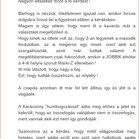
Nagyon eltaláltad most a fő kérdést !
Bárhogy is nézzük, tökéletesen igazad van, amikor furcsa
dolgokra hívod fel a figyelmet ebben a kérdésben.
Magam is úgy vélem, hogy ment itt a kavarás már a
választást megelőzően is.
Hogy kinek az ötlete volt az, hogy 3-an legyenek a második
fordulóban, az is megérne egy misét, mert akik ezt
szorgalmazták, azok már tudtak valamit. A
megdöbbenésem csak fokozódott, amikor a JOBBIK elnöke
a 4-ik helyre szorult Márki-Z ellenében !
Itt már látszott, hogy nagy a baj.
Ezt, hogy tudták összehozni, az relytély !
A csapda azonban itt már fel lett állítva így és jött is a
végjáték.
A Karácsony "humbugozással" adta meg ehhez a jelet és
kiderült, hogy az összefogás valójában nem is összefogás,
mert vannak akik ezt nem így gondolják.
Számomra az a kérdés, hogy mitől világosodtak meg
hirtelen, mert addig erről egy szót nem hallottunk, pedig