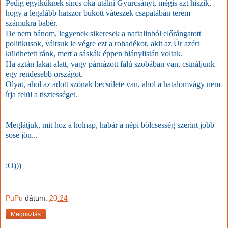
Pedig egyiküknek sincs oka utálni Gyurcsányt, mégis azt hiszik,
hogy a legalább hatszor bukott váteszek csapatában terem
számukra babér.
De nem bánom, legyenek sikeresek a naftalinból előrángatott
politikusok, váltsuk le végre ezt a rohadékot, akit az Úr azért
küldhetett ránk, mert a sáskák éppen hiánylistán voltak.
Ha aztán lakat alatt, vagy párnázott falú szobában van, csináljunk
egy rendesebb országot.
Olyat, ahol az adott szónak becsülete van, ahol a hatalomvágy nem
írja felül a tisztességet.
Meglátjuk, mit hoz a holnap, habár a népi bölcsesség szerint jobb
sose jön...
:O)))
PuPu
dátum:
20:24
Megosztás