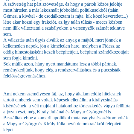
A szövetség hat párt szövetsége, és hogy a pártok közös jelöltje
most hirtelen a már lekozmált jobboldali politikusokból (talán
Gémesi a kivétel - de csodálkoztam is rajta, kik közé keveredett...)
létre akar hozni egy frakciót, az így talán túlzás - meccs közben
nem illik változtatni a szabályokon a versenyzők számát tekintve
sem.
A választás után úgyis elválik az anyag a májtól, mert jönnek a
kellemetlen napok, jön a kíméletlen harc, melyben a Fidesz az
eddig hímestojásként kezelt beépítettjeit, beépíteni szándékozottjait
sem fogja kímélni.
Sok múlik azon, hány nyert mandátuma lesz a többi pártnak,
reménykedjünk, hogy elég a rendszerváltáshoz és a puccsisták
felelősségrevonásához.
Ami nekem személyesen fáj, az, hogy általam eddig hitelesnek
tartott emberek sem voltak képesek ellenállni a királycsinálás
kisértésének, a vélt majdani hatalomhoz törleszkedés vágya felülírta
a józan észt, még Király Júliánál és Magyar Györgynél is.
Beszálltak ebbe a kamarillapolitikai mutatványba és szétrombolták
a Magyar György és Király Júlia nevű demokratákról felépített
képet.