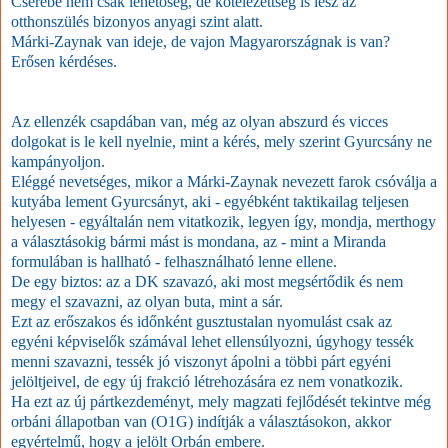
Cserébe nem csak lehetőség, de kötelezettség is lesz az
otthonszülés bizonyos anyagi szint alatt.
Márki-Zaynak van ideje, de vajon Magyarországnak is van?
Erősen kérdéses.
Az ellenzék csapdában van, még az olyan abszurd és vicces
dolgokat is le kell nyelnie, mint a kérés, mely szerint Gyurcsány ne
kampányoljon.
Eléggé nevetséges, mikor a Márki-Zaynak nevezett farok csóválja a
kutyába lement Gyurcsányt, aki - egyébként taktikailag teljesen
helyesen - egyáltalán nem vitatkozik, legyen így, mondja, merthogy
a választásokig bármi mást is mondana, az - mint a Miranda
formulában is hallható - felhasználható lenne ellene.
De egy biztos: az a DK szavazó, aki most megsértődik és nem
megy el szavazni, az olyan buta, mint a sár.
Ezt az erőszakos és időnként gusztustalan nyomulást csak az
egyéni képviselők számával lehet ellensúlyozni, úgyhogy tessék
menni szavazni, tessék jó viszonyt ápolni a többi párt egyéni
jelöltjeivel, de egy új frakció létrehozására ez nem vonatkozik.
Ha ezt az új pártkezdeményt, mely magzati fejlődését tekintve még
orbáni állapotban van (O1G) indítják a választásokon, akkor
egyértelmű, hogy a jelölt Orbán embere.