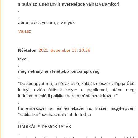
s talán az a néhány is nyereséggé válhat valamikor!
.
.
abramovics voltam, s vagyok
Válasz
Névtelen
2021. december 13. 13:26
teve!
.
még néhány, ám felettébb fontos apróság
.
"De spongyát reá, a cél az első, küldjük először világgá Übü
királyt, aztán állítsuk helyre a jogállamot, utána meg
indulhat a valódi politikai harc a trónfosztók között."
.
ha emlékszel rá, és emlékszel rá, hiszen nagyképűen
"radikalizni" szóhasználattal illetted, a
.
RADIKÁLIS DEMOKRATÁK
.