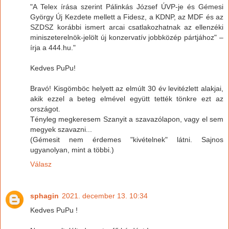
"A Telex írása szerint Pálinkás József ÚVP-je és Gémesi
György Új Kezdete mellett a Fidesz, a KDNP, az MDF és az
SZDSZ korábbi ismert arcai csatlakozhatnak az ellenzéki
miniszeterelnök-jelölt új konzervatív jobbközép pártjához" –
írja a 444.hu."
Kedves PuPu!
Bravó! Kisgömböc helyett az elmúlt 30 év levitézlett alakjai,
akik ezzel a beteg elmével együtt tették tönkre ezt az
országot.
Tényleg megkeresem Szanyit a szavazólapon, vagy el sem
megyek szavazni...
(Gémesit nem érdemes "kivételnek" látni. Sajnos
ugyanolyan, mint a többi.)
Válasz
sphagin
2021. december 13. 10:34
Kedves PuPu !