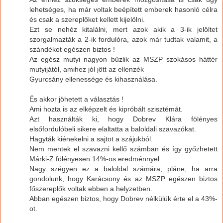
lehetséges, ha már voltak beépített emberek hasonló célra
és csak a szereplőket kellett kijelölni.
Ezt se nehéz kitalálni, mert azok akik a 3-ik jelöltet
szorgalmazták a 2-ik fordulóra, azok már tudtak valamit, a
szándékot egészen biztos !
Az egész mutyi nagyon bűzlik az MSZP szokásos háttér
mutyijától, amihez jól jött az ellenzék
Gyurcsány ellenessége és kihasználása.
És akkor jöhetett a választás !
Ami hozta is az elképzelt és kipróbált szisztémát.
Azt használták ki, hogy Dobrev Klára fölényes
elsőfordulóbeli sikere elaltatta a baloldali szavazókat.
Hagyták kiénekelni a sajtot a szájukból.
Nem mentek el szavazni kellő számban és így győzhetett
Márki-Z fölényesen 14%-os eredménnyel.
Nagy szégyen ez a baloldal számára, pláne, ha arra
gondolunk, hogy Karácsony és az MSZP egészen biztos
főszereplők voltak ebben a helyzetben.
Abban egészen biztos, hogy Dobrev nélkülük érte el a 43%-
ot.