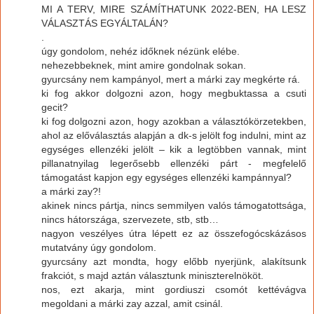
MI A TERV, MIRE SZÁMÍTHATUNK 2022-BEN, HA LESZ
VÁLASZTÁS EGYÁLTALÁN?
.
úgy gondolom, nehéz időknek nézünk elébe.
nehezebbeknek, mint amire gondolnak sokan.
gyurcsány nem kampányol, mert a márki zay megkérte rá.
ki fog akkor dolgozni azon, hogy megbuktassa a csuti
gecit?
ki fog dolgozni azon, hogy azokban a választókörzetekben,
ahol az előválasztás alapján a dk-s jelölt fog indulni, mint az
egységes ellenzéki jelölt – kik a legtöbben vannak, mint
pillanatnyilag legerősebb ellenzéki párt - megfelelő
támogatást kapjon egy egységes ellenzéki kampánnyal?
a márki zay?!
akinek nincs pártja, nincs semmilyen valós támogatottsága,
nincs hátországa, szervezete, stb, stb…
nagyon veszélyes útra lépett ez az összefogócskázásos
mutatvány úgy gondolom.
gyurcsány azt mondta, hogy előbb nyerjünk, alakítsunk
frakciót, s majd aztán választunk miniszterelnököt.
nos, ezt akarja, mint gordiuszi csomót kettévágva
megoldani a márki zay azzal, amit csinál.