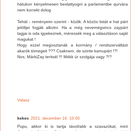
hátukon kényelmesen beslattyogni a parlamentbe qurvára
nem korrekt dolog.
Tehát - reményeim szerint - közlik: A közös listát e hat párt
jelöltjei fogják alkotni. Ha a még nevemégsincs zaypárt
tagjai is oda igyekeznek, méressék meg a választáson saját
magukat !
Hogy ezzel megosztanák a kormány / rendszerváltást
akarók tömegeit ??? Csaknem, de szinte kamupárt !?!
Nos, MárkiZay teritsél !!! Mékk úr szolgája vagy ?!?
Válasz
kekec
2021. december 16. 10:05
Pupu, akkor ki is tartja távol/abb a szavazókat, mint