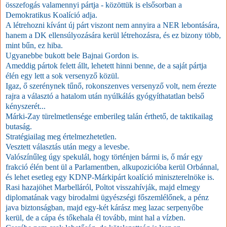
összefogás valamennyi pártja - közöttük is elsősorban a
Demokratikus Koalíció adja.
A létrehozni kívánt új párt viszont nem annyira a NER lebontására,
hanem a DK ellensúlyozására kerül létrehozásra, és ez bizony több,
mint bűn, ez hiba.
Ugyanebbe bukott bele Bajnai Gordon is.
Ameddig pártok felett állt, lehetett hinni benne, de a saját pártja
élén egy lett a sok versenyző közül.
Igaz, ő szerénynek tűnő, rokonszenves versenyző volt, nem érezte
rajra a választó a hatalom után nyúlkálás gyógyíthatatlan belső
kényszerét...
Márki-Zay türelmetlensége emberileg talán érthető, de taktikailag
butaság.
Stratégiailag meg értelmezhetetlen.
Vesztett választás után megy a levesbe.
Valószínűleg úgy spekulál, hogy történjen bármi is, ő már egy
frakció élén bent ül a Parlamentben, alkupozicióba kerül Orbánnal,
és lehet esetleg egy KDNP-Márkipárt koalíció miniszterelnöke is.
Rasi hazajöhet Marbelláról, Poltot visszahívják, majd elmegy
diplomatának vagy birodalmi ügyészségi főszemlélőnek, a pénz
java biztonságban, majd egy-két kárász meg lazac serpenyőbe
kerül, de a cápa és tőkehala él tovább, mint hal a vízben.