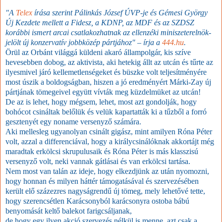
"
A
Telex
írása szerint Pálinkás József ÚVP-je és Gémesi György
Új Kezdete mellett a Fidesz, a KDNP, az MDF és az SZDSZ
korábbi ismert arcai csatlakozhatnak az ellenzéki miniszeterelnök-
jelölt új konzervatív jobbközép pártjához" – írja a
444.hu
.
Örül az Orbánt világgá küldeni akaró állampolgár, kis szíve
hevesebben dobog, az aktivista, aki hetekig állt az utcán és tűrte az
ilyesmivel járó kellemetlenségeket és büszke volt teljesítményére
most úszik a boldogságban, hiszen a jó eredményért Márki-Zay új
pártjának tömegeivel együtt vívták meg küzdelmüket az utcán!
De az is lehet, hogy mégsem, lehet, most azt gondolják, hogy
bohócot csináltak belőlük és velük kapartatták ki a tűzből a forró
gesztenyét egy noname versenyző számára.
Aki mellesleg ugyanolyan csinált gigász, mint amilyen Róna Péter
volt, azzal a differenciával, hogy a királycsinálóknak akkortájt még
maradtak erkölcsi skrupulusaik és Róna Péter is más klasszisú
versenyző volt, neki vannak gátlásai és van erkölcsi tartása.
Nem most van talán az ideje, hogy elkezdjünk az után nyomozni,
hogy honnan és milyen háttér támogatásával és szervezésében
került elő százezres nagyságrendű új tömeg, mely lehetővé tette,
hogy szerencsétlen Karácsonyból karácsonyra ostoba bábú
benyomását keltő balekot farigcsáljanak,
de hogy egy ilyen akció szervezés nélkül is menne, azt csak a