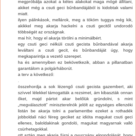
megpróbálja azokat a kétes alakokat maga mögé állítani,
akiket még a csuti geci bűnbandájából is kidobtak valami
miatt.
ilyen pálinkások, mellárok, meg a tököm tuggya még kik,
akikkel meg akarja hackelni a csuti gecitől undorodó
többségét az országnak.
mai hír, hogy el akarja törölni a minimálbért.
egy csuti geci nélküli csuti gecista bűnbandával akarja
leváltani a csuti gecit, és bűnbandáját úgy, hogy
megkaparintja a vezető szerepet.
ha és amennyiben ez bekövetkezik, abban a pillanatban
garantálom a polgárháborút.
a terv a következő:
.
összehordja a sok lézengő csuti gecista gazembert, aki
szívvel lélekkel támogatták a rezsimet, ám kibaszták onnan
őket, majd pártot akar belőlük gründolni, s mint
„megválasztott” miniszterelnök jelölt az egységes ellenzéki
listán be akarja tolni a parlamentbe ezeket a rothadék
jobboldali náci féreg geciket az idióta magukat csuti geci
ellenes, baloldakinak gondoló, magukat magyarnak valló
csürhetagokkal.
ott aztán meg akarja fúrni a gyurcsány elgondolását, hogy