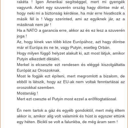
rakéta ! Igen Amerikai segítséggel, mert mi gyengék
vagyunk. Azért egy szuverén ország hagy döntse már el,
hogy neki mi a biztonság kérdése, ha már erre hivatkozik a
másik fél is ! Vagy szerinted, ami az egyiknek jár, az a
másiknak nem jár !
Ha a NATO a garancia erre, akkor az és ez lesz a szuverén
joga !
Az, hogy kinek van több köze Európához, azt hagy döntse
már el Európa és ne te, vagy Putyin, esetleg Orbán.
Hogy milyen függő helyzet alakult ki, azt most látjuk, amikor
Putyin elkezdett diktálni.
Merkel is elcseszte ezt rendesen és eléggé kiszolgáltatta
Európát az Oroszoknak.
Most le fogják ezt építeni, mert megromlott a bizalom, de
ebből is látszik, hogy az EU-ak nem voltak fenntartásai az
oroszokkal szemben.
Mostanáig !
Mert ezt cseszte el Putyin most ezzel a erőfitogtatással.
Én nem tartok a gáz és egyéb gondoktól, mert még éltem
akkor is, amikor alig volt valamink és húst is egyszer ettünk
egy héten. Bicikli se volt a falunkba, de még áram sem !