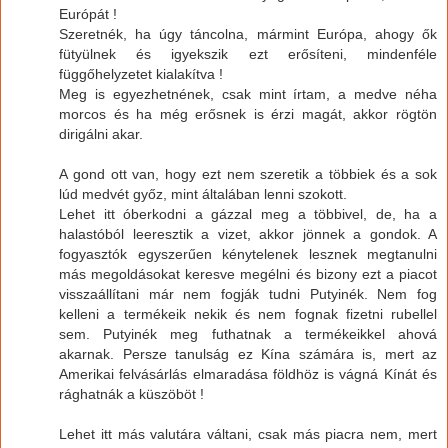
Európát !
Szeretnék, ha úgy táncolna, mármint Európa, ahogy ők
fütyülnek és igyekszik ezt erősíteni, mindenféle
függőhelyzetet kialakítva !
Meg is egyezhetnének, csak mint írtam, a medve néha
morcos és ha még erősnek is érzi magát, akkor rögtön
dirigálni akar.
A gond ott van, hogy ezt nem szeretik a többiek és a sok
lúd medvét győz, mint általában lenni szokott.
Lehet itt óberkodni a gázzal meg a többivel, de, ha a
halastóból leeresztik a vizet, akkor jönnek a gondok. A
fogyasztók egyszerűen kénytelenek lesznek megtanulni
más megoldásokat keresve megélni és bizony ezt a piacot
visszaállítani már nem fogják tudni Putyinék. Nem fog
kelleni a termékeik nekik és nem fognak fizetni rubellel
sem. Putyinék meg futhatnak a termékeikkel ahová
akarnak. Persze tanulság ez Kína számára is, mert az
Amerikai felvásárlás elmaradása földhöz is vágná Kínát és
rághatnák a küszöböt !
Lehet itt más valutára váltani, csak más piacra nem, mert