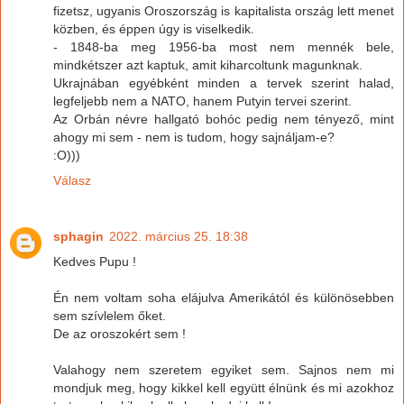
fizetsz, ugyanis Oroszország is kapitalista ország lett menet
közben, és éppen úgy is viselkedik.
- 1848-ba meg 1956-ba most nem mennék bele,
mindkétszer azt kaptuk, amit kiharcoltunk magunknak.
Ukrajnában egyébként minden a tervek szerint halad,
legfeljebb nem a NATO, hanem Putyin tervei szerint.
Az Orbán névre hallgató bohóc pedig nem tényező, mint
ahogy mi sem - nem is tudom, hogy sajnáljam-e?
:O)))
Válasz
sphagin
2022. március 25. 18:38
Kedves Pupu !
Én nem voltam soha elájulva Amerikától és különösebben
sem szívlelem őket.
De az oroszokért sem !
Valahogy nem szeretem egyiket sem. Sajnos nem mi
mondjuk meg, hogy kikkel kell együtt élnünk és mi azokhoz