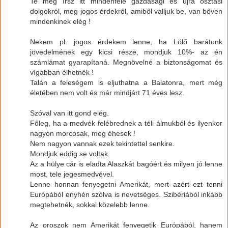
Te meg írsz itt mindenféle gazdasági és újra osztási
dolgokról, meg jogos érdekről, amiből valljuk be, van bőven
mindenkinek elég !
Nekem pl. jogos érdekem lenne, ha Lölő barátunk
jövedelmének egy kicsi része, mondjuk 10%- az én
számlámat gyarapítaná. Megnövelné a biztonságomat és
vígabban élhetnék !
Talán a feleségem is eljuthatna a Balatonra, mert még
életében nem volt és már mindjárt 71 éves lesz.
Szóval van itt gond elég.
Főleg, ha a medvék felébrednek a téli álmukból és ilyenkor
nagyon morcosak, meg éhesek !
Nem nagyon vannak ezek tekintettel senkire.
Mondjuk eddig se voltak.
Az a hülye cár is eladta Alaszkát bagóért és milyen jó lenne
most, tele jegesmedvével.
Lenne honnan fenyegetni Amerikát, mert azért ezt tenni
Európából enyhén szólva is nevetséges. Szibériából inkább
megtehetnék, sokkal közelebb lenne.
Az oroszok nem Amerikát fenyegetik Európából, hanem