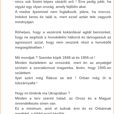
nincs sok fizetni képes vásárló erő ! Erre pedig jobb, ha
vigyáz egy olyan ország, amely fejlődni akar.
A medve ilyesmivel nem foglalkozik, pláne, ha morcos.
Indokot keres és talál is, mert ezzel aztán tele vagyunk
mindnyájan.
Röhelyes, hogy a vezérünk kokárdával agitál bennünket,
hogy ne segítsük a honvédelmi háborút és támogassuk az
agresszort azzal, hogy nem veszünk részt a honvédők
megsegítésében !
Mit mondjak ? Szembe köpik 1848-at és 1956-ot !
Minden tiszteletem az oroszoké, mert én az anyatejjel
szívtam a szocializmust magamba, lévén, hogy 1945-en
születtem.
Ilyet azért még Rákosi se tett ! Orbán még őt is
túlszárnyalta !
Hogy mi történik ma Ukrajnában ?
Minden a terv szerint halad, az Orosz és a Magyar
önrendelkezés sínen van.
Ez a minimum, amit el tudnak érni és ez Orbánnak
megfelel, a többit majd később.