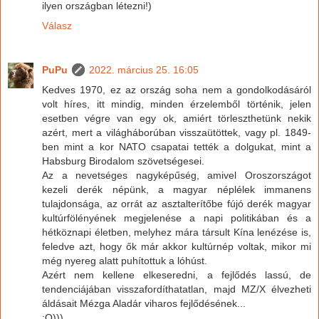
ilyen országban létezni!)
Válasz
PuPu
2022. március 25. 16:05
Kedves 1970, ez az ország soha nem a gondolkodásáról
volt híres, itt mindig, minden érzelemből történik, jelen
esetben végre van egy ok, amiért törleszthetünk nekik
azért, mert a világháborúban visszaütöttek, vagy pl. 1849-
ben mint a kor NATO csapatai tették a dolgukat, mint a
Habsburg Birodalom szövetségesei.
Az a nevetséges nagyképűség, amivel Oroszországot
kezeli derék népünk, a magyar néplélek immanens
tulajdonsága, az orrát az asztalterítőbe fújó derék magyar
kultúrfölényének megjelenése a napi politikában és a
hétköznapi életben, melyhez mára társult Kína lenézése is,
feledve azt, hogy ők már akkor kultúrnép voltak, mikor mi
még nyereg alatt puhítottuk a lóhúst.
Azért nem kellene elkeseredni, a fejlődés lassú, de
tendenciájában visszafordíthatatlan, majd MZ/X élvezheti
áldásait Mézga Aladár viharos fejlődésének...
:O)))