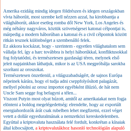
Amerika ezidáig mindig idegen földrészen és idegen országokban
vívta háborúit, most szembe kell nézzen azzal, ha kirobbantja a
világháborút, akkor esetleg romba dől New York, Los Angeles és
még néhány nagyváros, köztük szövetségesei katonai célpontjai is,
márpedig a modern háborúban a katonai és a civil célpontok között
ritkán tesznek különbséget a szembenálló felek.
Ez akkora kockázat, hogy - szerintem - egyetlen világhatalom sem
vállalja fel, így a harc továbbra is helyi háborúkkal, konfliktusokkal
fog folytatódni, és természetesen gazdasági téren, melynek első
jeleit napjainkban láthatjuk, mikor is az USA megpróbálja sarokba
szorítani az oroszokat.
Természetesen önzetlenül, a világszabadságért, de sajnos Európa
népeinek kárára, hogy el tudja adni cseppfolyósított palagázát,
mellyel pótolni az orosz importot egyébként illúzió, de hát nem
Uncle Sam segge fog befagyni a télen...
Viszont Putyin most olyat húzott, amitől az amerikaiakat nem fogja
elönteni a boldog megelégedettség: elrendelte, hogy az exportált
energiahordozók árát csak rubelben lehet megfizetni, ezzel véget
vetett a dollár egyeduralmának a nemzetközi kereskedelemben.
Egyúttal a kriptovaluta használata felé fordult, konkrétan a kínaiak
által kibocsájtott,
a kriptovalutákhoz hasonló technológián alapuló