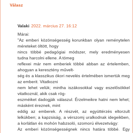
Válasz
Valaki
2022. március 27. 16:12
Márai:
"Az emberi közönségesség korunkban olyan reménytelen
méreteket öltött, hogy
nincs többé pedagógiai módszer, mely eredményesen
tudna harcolni ellene. A tömeg
reflexei már nem emberiek többé abban az értelemben,
ahogyan a keresztény művelt-
ség és a klasszikus ókori nevelés értelmében ismertük meg
az emberit. Vitatkozni
nem lehet velük; mintha iszákosokkal vagy eszelősökkel
vitatkoznál, akik csak rög-
eszméiket dadogják válaszul. Érzelmeikre hatni nem lehet;
másként éreznek, mint
eddig az emberek. A részvét, az együttérzés eltorzult
lelkükben; a kapzsiság, a vérszomj uralkodnak idegeikben,
a korlátlan és mohón habzsoló, szomorú élvezetvágy:
Az emberi közönségességnek nincs határa többé. Egy