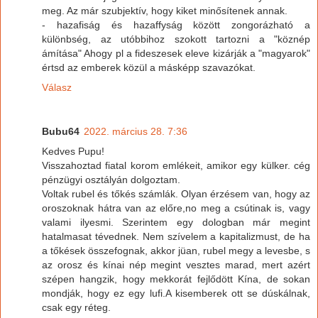
meg. Az már szubjektív, hogy kiket minősítenek annak.
- hazafiság és hazaffyság között zongorázható a
különbség, az utóbbihoz szokott tartozni a "köznép
ámítása" Ahogy pl a fideszesek eleve kizárják a "magyarok"
értsd az emberek közül a másképp szavazókat.
Válasz
Bubu64
2022. március 28. 7:36
Kedves Pupu!
Visszahoztad fiatal korom emlékeit, amikor egy külker. cég
pénzügyi osztályán dolgoztam.
Voltak rubel és tőkés számlák. Olyan érzésem van, hogy az
oroszoknak hátra van az előre,no meg a csútinak is, vagy
valami ilyesmi. Szerintem egy dologban már megint
hatalmasat tévednek. Nem szívelem a kapitalizmust, de ha
a tőkések összefognak, akkor jüan, rubel megy a levesbe, s
az orosz és kínai nép megint vesztes marad, mert azért
szépen hangzik, hogy mekkorát fejlődött Kína, de sokan
mondják, hogy ez egy lufi.A kisemberek ott se dúskálnak,
csak egy réteg.