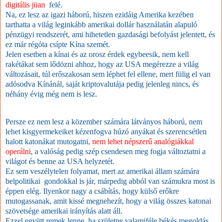
digitális jüan
felé.
Na, ez lesz az igazi háború, hiszen ezidáig Amerika kezében
tarthatta a világ leginkább amerikai dollár használatán alapuló
pénzügyi rendszerét, ami hihetetlen gazdasági befolyást jelentett, és
ez már régóta csípte Kína szemét.
Jelen esetben a kínai és az orosz érdek egybeesik, nem kell
rakétákat sem lődözni ahhoz, hogy az USA megérezze a világ
változásait, túl erőszakosan sem léphet fel ellene, mert fülig el van
adósodva Kínánál, saját kriptovalutája pedig jelenleg nincs, és
néhány évig még nem is lesz.
Persze ez nem lesz a közember számára látványos háború, nem
lehet kisgyermekeiket kézenfogva húzó anyákat és szerencsétlen
halott katonákat mutogatni,
nem lehet népszerű analógiákkal
operálni
,
a valóság pedig szép csendesen meg fogja változtatni a
világot és benne az USA helyzetét.
Ez sem veszélytelen folyamat, mert az amerikai állam számára
belpolitikai gondokkal is jár, márpedig abból van számukra most is
éppen elég. Ilyenkor nagy a csábítás, hogy külső erőkre
mutogassanak, amit kissé megnehezít, hogy a világ összes katonai
szövetsége amerikai irányítás alatt áll.
Ezzel együtt remek lenne, ha születne valamiféle békés megoldás,