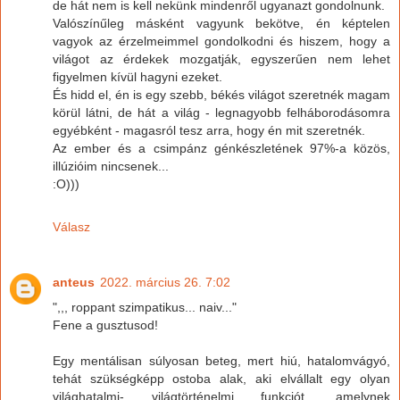
de hát nem is kell nekünk mindenről ugyanazt gondolnunk.
Valószínűleg másként vagyunk bekötve, én képtelen
vagyok az érzelmeimmel gondolkodni és hiszem, hogy a
világot az érdekek mozgatják, egyszerűen nem lehet
figyelmen kívül hagyni ezeket.
És hidd el, én is egy szebb, békés világot szeretnék magam
körül látni, de hát a világ - legnagyobb felháborodásomra
egyébként - magasról tesz arra, hogy én mit szeretnék.
Az ember és a csimpánz génkészletének 97%-a közös,
illúzióim nincsenek...
:O)))
Válasz
anteus
2022. március 26. 7:02
",,, roppant szimpatikus... naiv..."
Fene a gusztusod!
Egy mentálisan súlyosan beteg, mert hiú, hatalomvágyó,
tehát szükségképp ostoba alak, aki elvállalt egy olyan
világhatalmi- világtörténelmi funkciót, amelynek