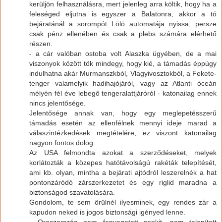
kerüljön felhasználásra, mert jelenleg arra költik, hogy ha a
feleséged eljutna is egyszer a Balatonra, akkor a tó
bejáratánál a sorompót Lölö automatája nyissa, persze
csak pénz ellenében és csak a plebs számára elérhető
részen.
- a cár valóban ostoba volt Alaszka ügyében, de a mai
viszonyok között tök mindegy, hogy kié, a támadás éppúgy
indulhatna akár Murmanszkból, Vlagyivosztokból, a Fekete-
tenger valamelyik hadihajójáról, vagy az Atlanti óceán
mélyén fél éve lebegő tengeralattjáróról - katonailag ennek
nincs jelentősége.
Jelentősége annak van, hogy egy meglepetésszerű
támadás esetén az ellenfélnek mennyi ideje marad a
válaszintézkedések megtételére, ez viszont katonailag
nagyon fontos dolog.
Az USA felmondta azokat a szerződéseket, melyek
korlátozták a közepes hatótávolságú rakéták telepítését,
ami kb. olyan, mintha a bejárati ajtódról leszerelnék a hat
pontonzáródó zárszerkezetet és egy riglid maradna a
biztonságod szavatolására.
Gondolom, te sem örülnél ilyesminek, egy rendes zár a
kapudon neked is jogos biztonsági igényed lenne.