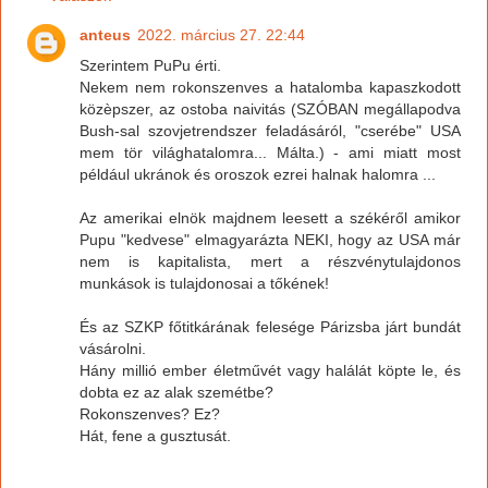
anteus
2022. március 27. 22:44
Szerintem PuPu érti.
Nekem nem rokonszenves a hatalomba kapaszkodott
közèpszer, az ostoba naivitás (SZÓBAN megállapodva
Bush-sal szovjetrendszer feladásáról, "cserébe" USA
mem tör világhatalomra... Málta.) - ami miatt most
például ukránok és oroszok ezrei halnak halomra ...
Az amerikai elnök majdnem leesett a székéről amikor
Pupu "kedvese" elmagyarázta NEKI, hogy az USA már
nem is kapitalista, mert a részvénytulajdonos
munkások is tulajdonosai a tőkének!
És az SZKP főtitkárának felesége Párizsba járt bundát
vásárolni.
Hány millió ember életművét vagy halálát köpte le, és
dobta ez az alak szemétbe?
Rokonszenves? Ez?
Hát, fene a gusztusát.