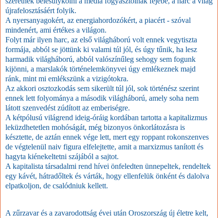
szeretnék belesulykolni a média fogyasztóinak fejébe, a harc a világ
újrafelosztásáért folyik.
A nyersanyagokért, az energiahordozókért, a piacért - szóval
mindenért, ami értékes a világon.
Folyt már ilyen harc, az első világháború volt ennek vegytiszta
formája, abból se jöttünk ki valami túl jól, és úgy tűnik, ha lesz
harmadik világháború, abból valószínűleg sehogy sem fogunk
kijönni, a marslakók történelemkönyvei úgy emlékeznek majd
ránk, mint mi emlékszünk a vizigótokra.
Az akkori osztozkodás sem sikerült túl jól, sok történész szerint
ennek lett folyománya a második világháború, amely soha nem
látott szenvedést zúdított az emberiségre.
A kétpólusú világrend ideig-óráig kordában tartotta a kapitalizmus
leküzdhetetlen mohóságát, még bizonyos önkorlátozásra is
késztette, de aztán ennek vége lett, mert egy roppant rokonszenves
de végtelenül naiv figura elfelejtette, amit a marxizmus tanított és
hagyta kiénekeltetni szájából a sajtot.
A kapitalista társadalmi rend hívei önfeledten ünnepeltek, rendeltek
egy kávét, hátradőltek és várták, hogy ellenfelük önként és dalolva
elpatkoljon, de csalódniuk kellett.
A zűrzavar és a zavarodottság évei után Oroszország új életre kelt,