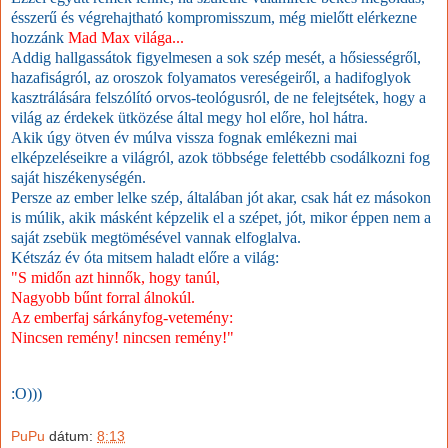
ésszerű és végrehajtható kompromisszum, még mielőtt elérkezne
hozzánk
Mad Max világa...
Addig hallgassátok figyelmesen a sok szép mesét, a hősiességről,
hazafiságról, az oroszok folyamatos vereségeiről, a hadifoglyok
kasztrálására felszólító orvos-teológusról, de ne felejtsétek, hogy a
világ az érdekek ütközése által megy hol előre, hol hátra.
Akik úgy ötven év múlva vissza fognak emlékezni mai
elképzeléseikre a világról, azok többsége felettébb csodálkozni fog
saját hiszékenységén.
Persze az ember lelke szép, általában jót akar, csak hát ez másokon
is múlik, akik másként képzelik el a szépet, jót, mikor éppen nem a
saját zsebük megtömésével vannak elfoglalva.
Kétszáz év óta mitsem haladt előre a világ:
"S midőn azt hinnők, hogy tanúl,
Nagyobb bűnt forral álnokúl.
Az emberfaj sárkányfog-vetemény:
Nincsen remény! nincsen remény!"
:O)))
PuPu
dátum:
8:13