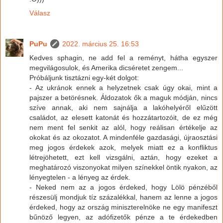
Válasz
PuPu
2022. március 25. 16:53
Kedves sphagin, ne add fel a reményt, hátha egyszer
megvilágosulok, és Amerika dicséretet zengem...
Próbáljunk tisztázni egy-két dolgot:
- Az ukránok ennek a helyzetnek csak úgy okai, mint a
pajszer a betörésnek. Áldozatok ők a maguk módján, nincs
szíve annak, aki nem sajnálja a lakóhelyéről elűzött
családot, az elesett katonát és hozzátartozóit, de ez még
nem ment fel senkit az alól, hogy reálisan értékelje az
okokat és az okozatot. A mindenféle gazdasági, újraosztási
meg jogos érdekek azok, melyek miatt ez a konfliktus
létrejöhetett, ezt kell vizsgálni, aztán, hogy ezeket a
meghatározó viszonyokat milyen színekkel öntik nyakon, az
lényegtelen - a lényeg az érdek.
- Neked nem az a jogos érdeked, hogy Lölö pénzéből
részesülj mondjuk tíz százalékkal, hanem az lenne a jogos
érdeked, hogy az ország miniszterelnöke ne egy manifeszt
bűnöző legyen, az adófizetők pénze a te érdekedben