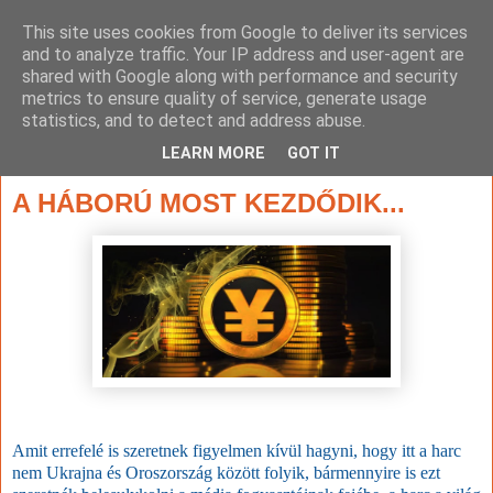
This site uses cookies from Google to deliver its services
and to analyze traffic. Your IP address and user-agent are
shared with Google along with performance and security
metrics to ensure quality of service, generate usage
statistics, and to detect and address abuse.
▼
LEARN MORE
GOT IT
2022. március 25., péntek
A HÁBORÚ MOST KEZDŐDIK...
Amit errefelé is szeretnek figyelmen kívül hagyni, hogy itt a harc
nem Ukrajna és Oroszország között folyik, bármennyire is ezt