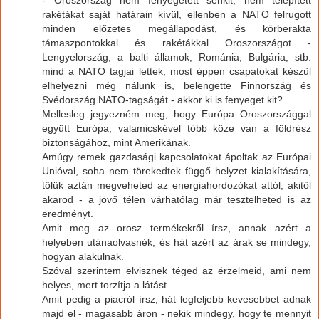
- Oroszország nem fenyegetett senkit, nem telepített
rakétákat saját határain kívül, ellenben a NATO felrugott
minden előzetes megállapodást, és körberakta
támaszpontokkal és rakétákkal Oroszországot -
Lengyelország, a balti államok, Románia, Bulgária, stb.
mind a NATO tagjai lettek, most éppen csapatokat készül
elhelyezni még nálunk is, belengette Finnország és
Svédország NATO-tagságát - akkor ki is fenyeget kit?
Mellesleg jegyezném meg, hogy Európa Oroszországgal
együtt Európa, valamicskével több köze van a földrész
biztonságához, mint Amerikának.
Amúgy remek gazdasági kapcsolatokat ápoltak az Európai
Unióval, soha nem törekedtek függő helyzet kialakítására,
tőlük aztán megveheted az energiahordozókat attól, akitől
akarod - a jövő télen várhatólag már tesztelheted is az
eredményt.
Amit meg az orosz termékekről írsz, annak azért a
helyeben utánaolvasnék, és hát azért az árak se mindegy,
hogyan alakulnak.
Szóval szerintem elvisznek téged az érzelmeid, ami nem
helyes, mert torzítja a látást.
Amit pedig a piacról írsz, hát legfeljebb kevesebbet adnak
majd el - magasabb áron - nekik mindegy, hogy te mennyit