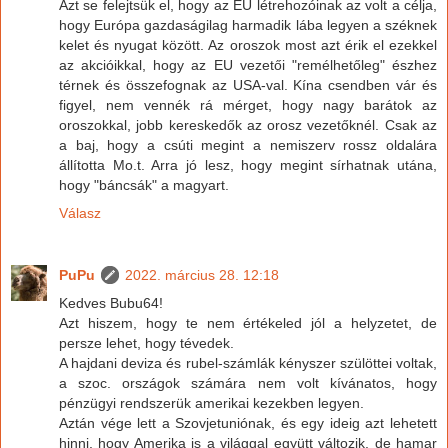
Azt se felejtsük el, hogy az EU létrehozóinak az volt a célja,
hogy Európa gazdaságilag harmadik lába legyen a széknek
kelet és nyugat között. Az oroszok most azt érik el ezekkel
az akcióikkal, hogy az EU vezetői "remélhetőleg" észhez
térnek és összefognak az USA-val. Kína csendben vár és
figyel, nem vennék rá mérget, hogy nagy barátok az
oroszokkal, jobb kereskedők az orosz vezetőknél. Csak az
a baj, hogy a csúti megint a nemiszerv rossz oldalára
állította Mo.t. Arra jó lesz, hogy megint sírhatnak utána,
hogy "báncsák" a magyart.
Válasz
PuPu
2022. március 28. 12:18
Kedves Bubu64!
Azt hiszem, hogy te nem értékeled jól a helyzetet, de
persze lehet, hogy tévedek.
A hajdani deviza és rubel-számlák kényszer szülöttei voltak,
a szoc. országok számára nem volt kívánatos, hogy
pénzügyi rendszerük amerikai kezekben legyen.
Aztán vége lett a Szovjetuniónak, és egy ideig azt lehetett
hinni, hogy Amerika is a világgal együtt változik, de hamar