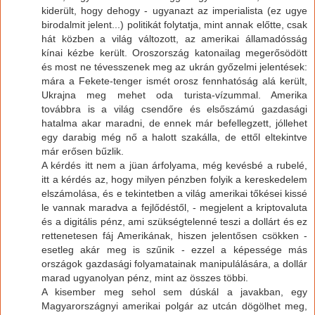
kiderült, hogy dehogy - ugyanazt az imperialista (ez ugye
birodalmit jelent...) politikát folytatja, mint annak előtte, csak
hát közben a világ változott, az amerikai államadósság
kínai kézbe került. Oroszország katonailag megerősödött
és most ne tévesszenek meg az ukrán győzelmi jelentések:
mára a Fekete-tenger ismét orosz fennhatóság alá került,
Ukrajna meg mehet oda turista-vízummal. Amerika
továbbra is a világ csendőre és elsőszámú gazdasági
hatalma akar maradni, de ennek már befellegzett, jóllehet
egy darabig még nő a halott szakálla, de ettől eltekintve
már erősen bűzlik.
A kérdés itt nem a jüan árfolyama, még kevésbé a rubelé,
itt a kérdés az, hogy milyen pénzben folyik a kereskedelem
elszámolása, és e tekintetben a világ amerikai tőkései kissé
le vannak maradva a fejlődéstől, - megjelent a kriptovaluta
és a digitális pénz, ami szükségtelenné teszi a dollárt és ez
rettenetesen fáj Amerikának, hiszen jelentősen csökken -
esetleg akár meg is szűnik - ezzel a képessége más
országok gazdasági folyamatainak manipulálására, a dollár
marad ugyanolyan pénz, mint az összes többi.
A kisember meg sehol sem dúskál a javakban, egy
Magyarországnyi amerikai polgár az utcán dögölhet meg,