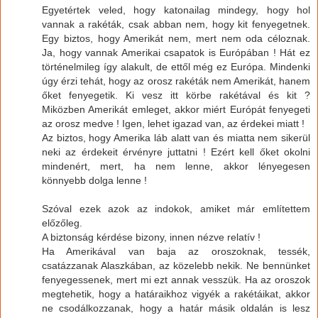
Egyetértek veled, hogy katonailag mindegy, hogy hol
vannak a rakéták, csak abban nem, hogy kit fenyegetnek.
Egy biztos, hogy Amerikát nem, mert nem oda céloznak.
Ja, hogy vannak Amerikai csapatok is Európában ! Hát ez
történelmileg így alakult, de ettől még ez Európa. Mindenki
úgy érzi tehát, hogy az orosz rakéták nem Amerikát, hanem
őket fenyegetik. Ki vesz itt körbe rakétával és kit ?
Miközben Amerikát emleget, akkor miért Európát fenyegeti
az orosz medve ! Igen, lehet igazad van, az érdekei miatt !
Az biztos, hogy Amerika láb alatt van és miatta nem sikerül
neki az érdekeit érvényre juttatni ! Ezért kell őket okolni
mindenért, mert, ha nem lenne, akkor lényegesen
könnyebb dolga lenne !
Szóval ezek azok az indokok, amiket már említettem
előzőleg.
A biztonság kérdése bizony, innen nézve relatív !
Ha Amerikával van baja az oroszoknak, tessék,
csatázzanak Alaszkában, az közelebb nekik. Ne bennünket
fenyegessenek, mert mi ezt annak vesszük. Ha az oroszok
megtehetik, hogy a határaikhoz vigyék a rakétáikat, akkor
ne csodálkozzanak, hogy a határ másik oldalán is lesz