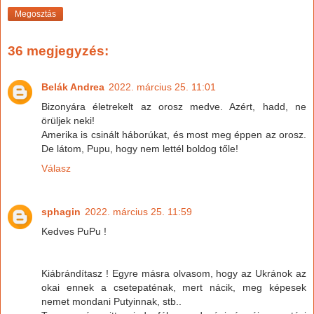
Megosztás
36 megjegyzés:
Belák Andrea
2022. március 25. 11:01
Bizonyára életrekelt az orosz medve. Azért, hadd, ne
örüljek neki!
Amerika is csinált háborúkat, és most meg éppen az orosz.
De látom, Pupu, hogy nem lettél boldog tőle!
Válasz
sphagin
2022. március 25. 11:59
Kedves PuPu !
Kiábrándítasz ! Egyre másra olvasom, hogy az Ukránok az
okai ennek a csetepaténak, mert nácik, meg képesek
nemet mondani Putyinnak, stb..