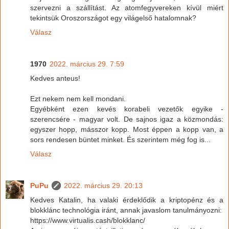
szervezni a szállítást. Az atomfegyvereken kívül miért
tekintsük Oroszországot egy világelső hatalomnak?
Válasz
1970
2022. március 29. 7:59
Kedves anteus!
Ezt nekem nem kell mondani.
Egyébként ezen kevés korabeli vezetők egyike -
szerencsére - magyar volt. De sajnos igaz a közmondás:
egyszer hopp, másszor kopp. Most éppen a kopp van, a
sors rendesen büntet minket. És szerintem még fog is...
Válasz
PuPu
2022. március 29. 20:13
Kedves Katalin, ha valaki érdeklődik a kriptopénz és a
blokklánc technológia iránt, annak javaslom tanulmányozni:
https://www.virtualis.cash/blokklanc/