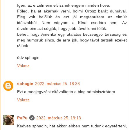
Igen, az érzelmeim elvisznek engem minden hova.
Főleg, ha át akarnak verni, holmi Orosz barát dumával.
Elég volt belőlük és ezt jól megtanultam az elmúlt
időszakból. Nem vágyom a Kínai csodára sem. Az
érzelmeim azt súgják, hogy jobb távol lenni tőlük.
Lehet, hogy Amerika egy utálatos becsvágyó társaság és
még humoruk sincs, de arra jók, hogy távol tartsák ezeket
tőlünk.
üdv sphagin.
Válasz
sphagin
2022. március 25. 18:38
Ezt a megjegyzést eltávolította a blog adminisztrátora.
Válasz
PuPu
2022. március 25. 19:13
Kedves sphagin, hát akkor ebben nem tudunk egyetérteni,