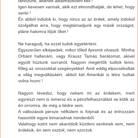
tartozunk, akiknek alkalmazkodni kell !
Igen kevesen vannak, akik ezt elmondhatják, de lehet, hogy
senki !
Én abból indulok ki, hogy nincs az az érdek, amely indokúl
szolgálhat arra, hogy megtámadjunk egy másik országot,
pláne halomra lőjük őket !
Ne haragudj, ha ezzel tudok egyetérteni.
Egyszerűen elképedek, mikor tőled ilyesmit olvasok. Mintha
Orbánt hallanám, vagy Krausz Tamás barátomat, akivel
együtt húztunk surranót. Nagyon megértők tudtok lenni,
főleg az oroszokkal szegényekkel. Amit eddig elpocsékoltak
a világ megváltásáért, abból két Amerikát is létre tudtak
volna hozni !
Nagyon tévedsz, hogy nekem mi az érdekem, mert
egyrészt nem is ismersz és a pénzfelhasználást se kötik az
én orromra, de még a tiédre sem.
A változások persze nélkülem is folynak és az énhozzám
hasonlók egyre kimaradnak mindenből.
Valahogy ezért nem akaródzik küzdeni senkinek sem, nem
érdekük, én sem osztok, nem szorzok.