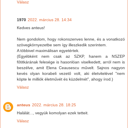
Válasz
1970
2022. március 28. 14:34
Kedves anteus!
Nem gondolom, hogy rokonszenves lenne, és a vonatkozó
szövegkörnyezetbe sem így illeszkedik szerintem.
A többivel maximálisan egyetértek.
(Egyébként nem csak az SZKP, hanem a NSZEP
főtitkárának felesége is hasonlóan viselkedett, arról nem is
beszélve, amit Elena Ceausescu művelt. Sajnos nagyon
kevés olyan korabeli vezető volt, aki életvitelével "nem
köpte le milliók életművét és küzdelmét", ahogy írod.)
Válasz
anteus
2022. március 28. 18:25
Halálát..., vegyük komolyan ezek tetteit.
Válasz