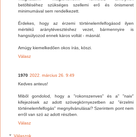
betöltéséhez szükséges szellemi erő és önismeret
minimumával sem rendelkezett.
Érdekes, hogy az érzemi történelemfelfogásod ilyen
mértékű aránytévesztéshez vezet, bármennyire is
hangsúlyozod ennek káros voltát - másnàl.
Amúgy kiemelkedően okos írás, köszi.
Válasz
1970
2022. március 26. 9:49
Kedves anteus!
Miből gondolod, hogy a "rokonszenves" és a" "naiv"
kifejezések az adott szövegkörnyezetben az "érzelmi
történelemfelfogás" megnyilvánulásai? Szerintem pont nem
erről van szó az adott részben.
Válasz
Válaszok