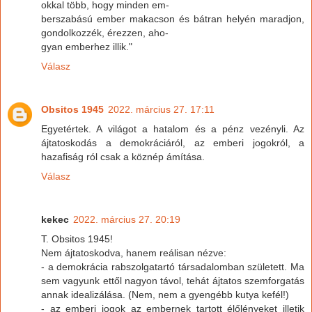
okkal több, hogy minden em-
berszabású ember makacson és bátran helyén maradjon,
gondolkozzék, érezzen, aho-
gyan emberhez illik."
Válasz
Obsitos 1945
2022. március 27. 17:11
Egyetértek. A világot a hatalom és a pénz vezényli. Az
ájtatoskodás a demokráciáról, az emberi jogokról, a
hazafiság ról csak a köznép ámítása.
Válasz
kekec
2022. március 27. 20:19
T. Obsitos 1945!
Nem ájtatoskodva, hanem reálisan nézve:
- a demokrácia rabszolgatartó társadalomban született. Ma
sem vagyunk ettől nagyon távol, tehát ájtatos szemforgatás
annak idealizálása. (Nem, nem a gyengébb kutya kefél!)
- az emberi jogok az embernek tartott élőlényeket illetik