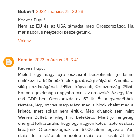
Bubu64
2022. március 28. 20:28
Kedves Pupu!
Nem az EU és az USA támadta meg Oroszországot. Ha
már háborús helyzetről beszélgetünk.
Válasz
Katalin
2022. március 29. 3:41
Kedves Pupu,
Mielött egy nagy ujra osztásrol beszélnénk, jó lenne
emlékezni a különbözõ felek gazdasági súlyárol. Amerika a
vilàg gazdaságának 24%át képviseli, Oroszország 2%át.
Kanada gazdasága nagyobb mint az oroszoké. Az egy főre
eső GDP ben Oroszország az 57 ik. És a gyengébbek
részére, légy szíves magyarázd meg a block chaint meg a
kriptót, mert sokan nem értjük. Még olyanok sem mint
Warren Buffet, a világ hírű befektető. Miért jó rengeteg
energiát felhasználni, hogy egy nagyon kétes fizető eszközt
kreáljunk. Oroszországnak van 6.000 atom fegyvere. Van
olaja de a világnak rengeteg olaja van, csak át kell