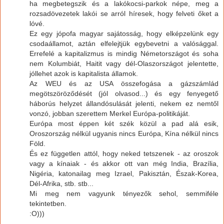
ha megbetegszik és a lakókocsi-parkok népe, meg a
rozsadövezetek lakói se arról híresek, hogy felveti őket a
lóvé.
Ez egy jópofa magyar sajátosság, hogy elképzelünk egy
csodaállamot, aztán elfelejtjük egybevetni a valósággal.
Errefelé a kapitalizmus is mindig Németországot és soha
nem Kolumbiát, Haitit vagy dél-Olaszországot jelentette,
jóllehet azok is kapitalista államok.
Az WEU és az USA összefogása a gázszámlád
megötszöröződését (jól olvasod...) és egy fenyegető
háborús helyzet állandósulását jelenti, nekem ez nemtől
vonzó, jobban szerettem Merkel Európa-politikáját.
Európa most éppen két szék közül a pad alá esik,
Oroszország nélkül ugyanis nincs Európa, Kína nélkül nincs
Föld.
És ez független attól, hogy neked tetszenek - az oroszok
vagy a kínaiak - és akkor ott van még India, Brazília,
Nigéria, katonailag meg Izrael, Pakisztán, Észak-Korea,
Dél-Afrika, stb. stb...
Mi meg nem vagyunk tényezők sehol, semmiféle
tekintetben.
:O)))