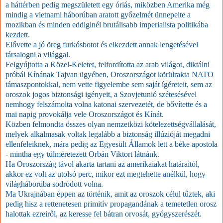
a háttérben pedig megszületett egy óriás, miközben Amerika még
mindig a vietnami háborúban aratott győzelmét ünnepelte a
mozikban és minden eddiginél brutálisabb imperialista politikába
kezdett.
Elővette a jó öreg furkósbotot és elkezdett annak lengetésével
társalogni a világgal.
Felgyújtotta a Közel-Keletet, felfordította az arab világot, diktálni
próbál Kínának Tajvan ügyében, Oroszországot körülrakta NATO
támaszpontokkal, nem vette figyelembe sem saját ígéreteit, sem az
oroszok jogos biztonsági igényeit, a Szovjetunió szétesésével
nemhogy felszámolta volna katonai szervezetét, de bővítette és a
mai napig provokálja vele Oroszországot és Kínát.
Közben felmondta összes olyan nemzetközi kötelezettségvállalását,
melyek alkalmasak voltak legalább a biztonság illúzióját megadni
ellenfeleiknek, mára pedig az Egyesült Államok lett a béke apostola
- mintha egy túlméretezett Orbán Viktort látnánk.
Ha Oroszország távol akarta tartani az amerikaiakat határaitól,
akkor ez volt az utolsó perc, mikor ezt megtehette anélkül, hogy
világháborúba sodródott volna.
Ma Ukrajnában éppen az történik, amit az oroszok célul tűztek, aki
pedig hisz a rettenetesen primitív propagandának a temetetlen orosz
halottak ezreiről, az keresse fel bátran orvosát, gyógyszerészét.