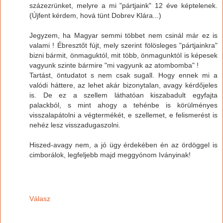
százezrünket, melyre a mi "pártjaink" 12 éve képtelenek.
(Újfent kérdem, hová tünt Dobrev Klára...)
Jegyzem, ha Magyar semmi többet nem csinál már ez is
valami ! Ébresztőt fújt, mely szerint fölösleges "pártjainkra"
bizni bármit, önmaguktól, mit több, önmagunktól is képesek
vagyunk szinte bármire "mi vagyunk az atombomba" !
Tartást, öntudatot s nem csak sugall. Hogy ennek mi a
valódi háttere, az lehet akár bizonytalan, avagy kérdőjeles
is. De ez a szellem láthatóan kiszabadult egyfajta
palackból, s mint ahogy a tehénbe is körülményes
visszalapátolni a végtermékét, e szellemet, e felismerést is
nehéz lesz visszadugaszolni.
Hiszed-avagy nem, a jó ügy érdekében én az ördöggel is
cimborálok, legfeljebb majd meggyónom Iványinak!
Válasz