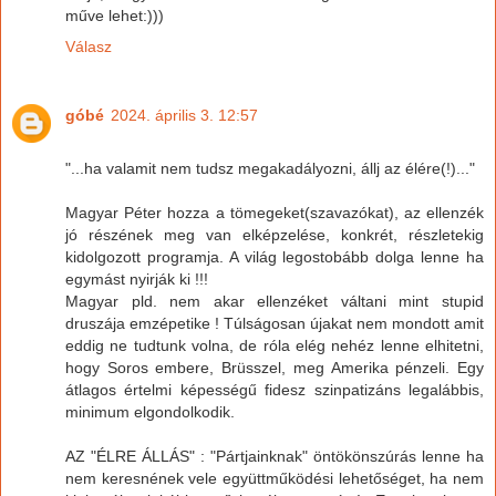
műve lehet:)))
Válasz
góbé
2024. április 3. 12:57
"...ha valamit nem tudsz megakadályozni, állj az élére(!)..."
Magyar Péter hozza a tömegeket(szavazókat), az ellenzék
jó részének meg van elképzelése, konkrét, részletekig
kidolgozott programja. A világ legostobább dolga lenne ha
egymást nyirják ki !!!
Magyar pld. nem akar ellenzéket váltani mint stupid
druszája emzépetike ! Túlságosan újakat nem mondott amit
eddig ne tudtunk volna, de róla elég nehéz lenne elhitetni,
hogy Soros embere, Brüsszel, meg Amerika pénzeli. Egy
átlagos értelmi képességű fidesz szinpatizáns legalábbis,
minimum elgondolkodik.
AZ "ÉLRE ÁLLÁS" : "Pártjainknak" öntökönszúrás lenne ha
nem keresnének vele együttműködési lehetőséget, ha nem