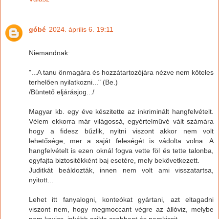
góbé
2024. április 6. 19:11
Niemandnak:
"...A tanu önmagára és hozzátartozójára nézve nem köteles
terhelően nyilatkozni..." (Be.)
/Büntető eljárásjog.../
Magyar kb. egy éve készitette az inkriminált hangfelvételt.
Vélem ekkorra már világossá, egyértelművé vált számára
hogy a fidesz bűzlik, nyitni viszont akkor nem volt
lehetősége, mer a saját feleségét is vádolta volna. A
hangfelvételt is ezen oknál fogva vette föl és tette talonba,
egyfajta biztositékként baj esetére, mely bekövetkezett.
Juditkát beáldozták, innen nem volt ami visszatartsa,
nyitott...
Lehet itt fanyalogni, konteókat gyártani, azt eltagadni
viszont nem, hogy megmoccant végre az állóviz, melybe
nem kavics, inkább szikla csobbant és nemkicsit...