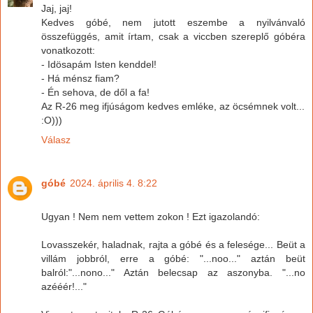
Jaj, jaj!
Kedves góbé, nem jutott eszembe a nyilvánvaló
összefüggés, amit írtam, csak a viccben szereplő góbéra
vonatkozott:
- Idösapám Isten kenddel!
- Há ménsz fiam?
- Én sehova, de dől a fa!
Az R-26 meg ifjúságom kedves emléke, az öcsémnek volt...
:O)))
Válasz
góbé
2024. április 4. 8:22
Ugyan ! Nem nem vettem zokon ! Ezt igazolandó:
Lovasszekér, haladnak, rajta a góbé és a felesége... Beüt a
villám jobbról, erre a góbé: "...noo..." aztán beüt
balról:"...nono..." Aztán belecsap az aszonyba. "...no
azééér!..."