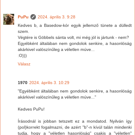
PuPu
2024. április 3. 9:28
Kedves b, a Basedow-kór egyik jellemző tünete a dülledt
szem.
Végtére is Göbbels sánta volt, mi még jól is jártunk - nem?
Egyébként általában nem gondolok senkire, a hasonlóság
akárkivel valószínűleg a véletlen múve...
:O)))
Válasz
1970
2024. április 3. 10:29
"Egyébként általában nem gondolok senkire, a hasonlóság
akárkivel valószínűleg a véletlen múve..."
Kedves PuPu!
Írásodnál is jobban tetszett ez a mondatod. Nyilván így
(pol)korrekt fogalmazni, de azért "b"-n kívül talán mindenki
tudja, hogy a "véletlen hasonlóság" csakis a "véletlen"