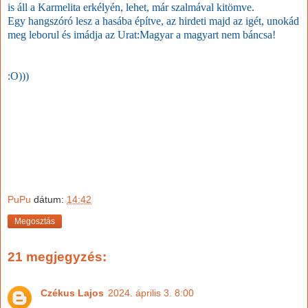
is áll a Karmelita erkélyén, lehet, már szalmával kitömve.
Egy hangszóró lesz a hasába építve, az hirdeti majd az igét, unokád
meg leborul és imádja az Urat:Magyar a magyart nem báncsa!
:O)))
PuPu
dátum:
14:42
Megosztás
21 megjegyzés:
Czékus Lajos
2024. április 3. 8:00