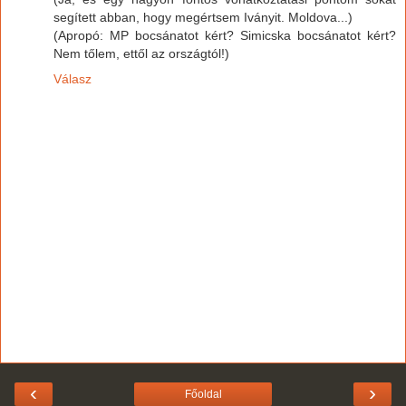
segített abban, hogy megértsem Iványit. Moldova...)
(Apropó: MP bocsánatot kért? Simicska bocsánatot kért?
Nem tőlem, ettől az országtól!)
Válasz
‹
›
Főoldal