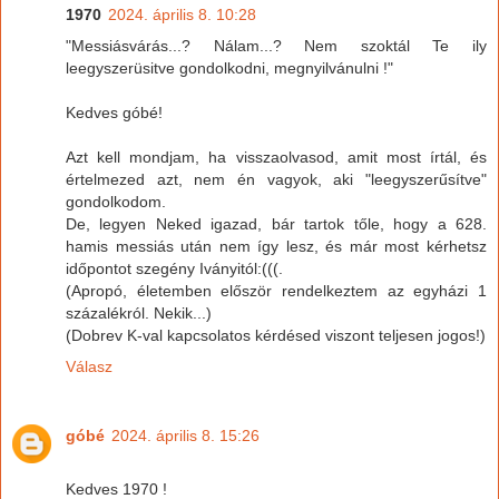
1970
2024. április 8. 10:28
"Messiásvárás...? Nálam...? Nem szoktál Te ily
leegyszerüsitve gondolkodni, megnyilvánulni !"
Kedves góbé!
Azt kell mondjam, ha visszaolvasod, amit most írtál, és
értelmezed azt, nem én vagyok, aki "leegyszerűsítve"
gondolkodom.
De, legyen Neked igazad, bár tartok tőle, hogy a 628.
hamis messiás után nem így lesz, és már most kérhetsz
időpontot szegény Iványitól:(((.
(Apropó, életemben először rendelkeztem az egyházi 1
százalékról. Nekik...)
(Dobrev K-val kapcsolatos kérdésed viszont teljesen jogos!)
Válasz
góbé
2024. április 8. 15:26
Kedves 1970 !