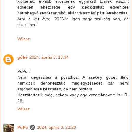
kioltanák, inkább erősitenék egymást! Ennek viszont
egyetlen lehetősége, egy ideológiákat egyenlőre
hátrahagyó rendszerváltó, akár választási párt létrehozása.
Arra a két évre, 2026-ig igen nagy szükség van, de
sikerülhet !
Válasz
góbé
2024. április 3. 13:34
PuPu !
Némi kiegészités a poszthoz: A székely góbét illető
nemkicsit dehonesztáló megjegyzésedet bár némi
átgondolásra késztetett, de nem osztom.
Hozzátartozik még, nekem vagy egy vezetéknevem is,: R-
26.
Válasz
PuPu
2024. április 3. 22:28