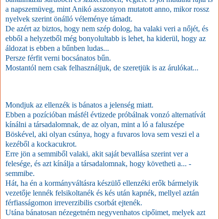
a napszemüveg, mint Anikó asszonyon mutatott anno, mikor rossz
nyelvek szerint önálló véleménye támadt.
De azért az biztos, hogy nem szép dolog, ha valaki veri a nőjét, és
ebből a helyzetből még bonyolultabb is lehet, ha kiderül, hogy az
áldozat is ebben a bűnben ludas...
Persze férfit verni bocsánatos bűn.
Mostantól nem csak felhasználjuk, de szeretjük is az árulókat...
Mondjuk az ellenzék is bánatos a jelenség miatt.
Ebben a pozícióban másfél évtizede próbálnak vonzó alternatívát
kínálni a társadalomnak, de az olyan, mint a ló a faluszépe
Böskével, aki olyan csúnya, hogy a fuvaros lova sem veszi el a
kezéből a kockacukrot.
Erre jön a semmiből valaki, akit saját bevallása szerint ver a
felesége, és azt kínálja a társadalomnak, hogy követheti a... -
semmibe.
Hát, ha én a kormányváltásra készülő ellenzéki erők bármelyik
vezetője lennék felsikoltanék és kés után kapnék, mellyel aztán
férfiasságomon irreverzibilis csorbát ejtenék.
Utána bánatosan nézegetném negyvenhatos cipőimet, melyek azt