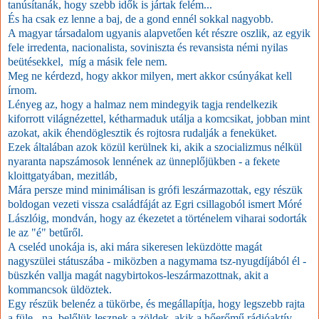
tanúsítanák, hogy szebb idők is jártak felém...
És ha csak ez lenne a baj, de a gond ennél sokkal nagyobb.
A magyar társadalom ugyanis alapvetően két részre oszlik, az egyik
fele irredenta, nacionalista, soviniszta és revansista némi nyilas
beütésekkel, míg a másik fele nem.
Meg ne kérdezd, hogy akkor milyen, mert akkor csúnyákat kell
írnom.
Lényeg az, hogy a halmaz nem mindegyik tagja rendelkezik
kiforrott világnézettel, kétharmaduk utálja a komcsikat, jobban mint
azokat, akik éhendöglesztik és rojtosra rudalják a feneküket.
Ezek általában azok közül kerülnek ki, akik a szocializmus nélkül
nyaranta napszámosok lennének az ünneplőjükben - a fekete
kloittgatyában, mezitláb,
Mára persze mind minimálisan is grófi leszármazottak, egy részük
boldogan vezeti vissza családfáját az Egri csillagoból ismert Móré
Lászlóig, mondván, hogy az ékezetet a történelem viharai sodorták
le az "é" betűről.
A cseléd unokája is, aki mára sikeresen leküzdötte magát
nagyszülei státuszába - miközben a nagymama tsz-nyugdíjából él -
büszkén vallja magát nagybirtokos-leszármazottnak, akit a
kommancsok üldöztek.
Egy részük belenéz a tükörbe, és megállapítja, hogy legszebb rajta
a füle - na, belőlük lesznek a zöldek, akik a hőerőmű rádióaktív