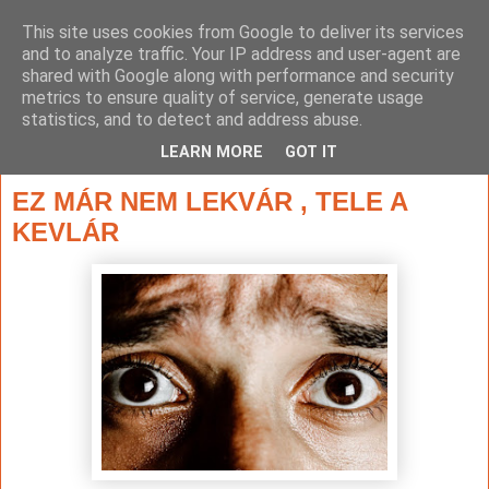
This site uses cookies from Google to deliver its services
and to analyze traffic. Your IP address and user-agent are
shared with Google along with performance and security
metrics to ensure quality of service, generate usage
statistics, and to detect and address abuse.
▼
LEARN MORE
GOT IT
2024. április 2., kedd
EZ MÁR NEM LEKVÁR , TELE A
KEVLÁR