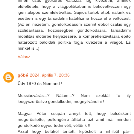
Innen csak gyökeres változás fog kivezetni, aminek
előfeltétele, hogy a világpolitikában is bekövetkezzen egy
igen alapos szemléletváltás. Sajnos tartok attól, nálunk ez
esetben is egy társadalmi kataklizma hozza el a változást.
(Az én nézetem, gondolkodásom szerint ebből csakis egy
szolidaritásra, közösségben gondolkodásra, társadalmi
mobilitás előtérbe helyezésére, a komprehenzivitásra építő
határozott baloldali politika fogja kivezetni a világot. És
minket is...)
Válasz
góbé
2024. április 7. 20:36
Üdv 1970 és Niemand !
Messiásvárás...? Nálam...? Nem szoktál Te ily
leegyszerüsitve gondolkodni, megnyilvánulni !
Magyar Péter csupán annyit tett, hogy belsősként
megerősitette, pellengérre állitotta azt amit már minden
gondolkodó egyed tudni vélt, véltünk !!
Azzal hogy belülről teritett, kipöckölt a nihilből pár-