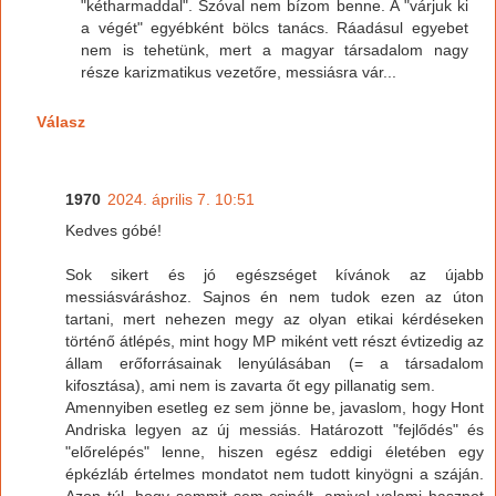
"kétharmaddal". Szóval nem bízom benne. A "várjuk ki
a végét" egyébként bölcs tanács. Ráadásul egyebet
nem is tehetünk, mert a magyar társadalom nagy
része karizmatikus vezetőre, messiásra vár...
Válasz
1970
2024. április 7. 10:51
Kedves góbé!
Sok sikert és jó egészséget kívánok az újabb
messiásváráshoz. Sajnos én nem tudok ezen az úton
tartani, mert nehezen megy az olyan etikai kérdéseken
történő átlépés, mint hogy MP miként vett részt évtizedig az
állam erőforrásainak lenyúlásában (= a társadalom
kifosztása), ami nem is zavarta őt egy pillanatig sem.
Amennyiben esetleg ez sem jönne be, javaslom, hogy Hont
Andriska legyen az új messiás. Határozott "fejlődés" és
"előrelépés" lenne, hiszen egész eddigi életében egy
épkézláb értelmes mondatot nem tudott kinyögni a száján.