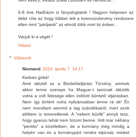
6-8 éve Hadházin is fanyalogtatok ! Nagyon helyesen az
itélet róla az hogy többet tett a kotonszokevény rendszere
ellen mint "pártjaink" az elmúlt több mint tiz évben...
Várjuk ki a végét !
Válasz
Válaszok
Niemand
2024. április 7. 14:17
Kedves góbé!
Amit idéztél az a Büntetőeljárási Törvény, aminek
akkor lenne szerepe ha Magyar-t tanúnak idézték
volna a volt felesége ellen indított bűntető eljárásban.
Nem így történt noha nyilvánvalóan lenne rá ok! Én
nem mondtam semmit a tag szándékairól, mert azok
előttem is ismeretlenek. A "nekem bűzlik" annyit tesz,
hogy gyanús tehát nem bízom benne. Volt már néhány
"pentito" a közéletben, de a kormány még mindig a
helyén van és a kornánypárt rendre elpicsáz minket