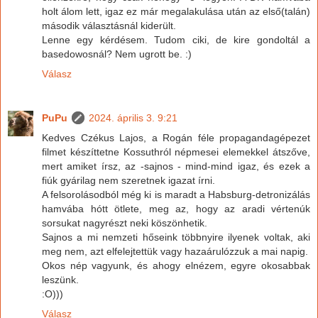
holt álom lett, igaz ez már megalakulása után az első(talán)
második választásnál kiderült.
Lenne egy kérdésem. Tudom ciki, de kire gondoltál a
basedowosnál? Nem ugrott be. :)
Válasz
PuPu
2024. április 3. 9:21
Kedves Czékus Lajos, a Rogán féle propagandagépezet
filmet készíttetne Kossuthról népmesei elemekkel átszőve,
mert amiket írsz, az -sajnos - mind-mind igaz, és ezek a
fiúk gyárilag nem szeretnek igazat írni.
A felsorolásodból még ki is maradt a Habsburg-detronizálás
hamvába hótt ötlete, meg az, hogy az aradi vértenúk
sorsukat nagyrészt neki köszönhetik.
Sajnos a mi nemzeti hőseink többnyire ilyenek voltak, aki
meg nem, azt elfelejtettük vagy hazaárulózzuk a mai napig.
Okos nép vagyunk, és ahogy elnézem, egyre okosabbak
leszünk.
:O)))
Válasz