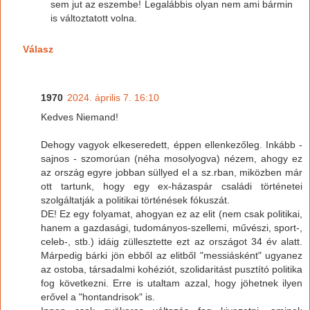
sem jut az eszembe! Legalábbis olyan nem ami bármin
is változtatott volna.
Válasz
1970
2024. április 7. 16:10
Kedves Niemand!
Dehogy vagyok elkeseredett, éppen ellenkezőleg. Inkább -
sajnos - szomorúan (néha mosolyogva) nézem, ahogy ez
az ország egyre jobban süllyed el a sz.rban, miközben már
ott tartunk, hogy egy ex-házaspár családi történetei
szolgáltatják a politikai történések fókuszát.
DE! Ez egy folyamat, ahogyan ez az elit (nem csak politikai,
hanem a gazdasági, tudományos-szellemi, művészi, sport-,
celeb-, stb.) idáig züllesztette ezt az országot 34 év alatt.
Márpedig bárki jön ebből az elitből "messiásként" ugyanez
az ostoba, társadalmi kohéziót, szolidaritást pusztító politika
fog következni. Erre is utaltam azzal, hogy jöhetnek ilyen
erővel a "hontandrisok" is.