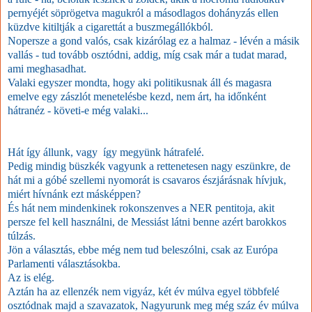
pernyéjét söprögetva magukról a másodlagos dohányzás ellen
küzdve kitiltják a cigarettát a buszmegállókból.
Nopersze a gond valós, csak kizárólag ez a halmaz - lévén a másik
vallás - tud tovább osztódni, addig, míg csak már a tudat marad,
ami meghasadhat.
Valaki egyszer mondta, hogy aki politikusnak áll és magasra
emelve egy zászlót menetelésbe kezd, nem árt, ha időnként
hátranéz - követi-e még valaki...
Hát így állunk, vagy így megyünk hátrafelé.
Pedig mindig büszkék vagyunk a rettenetesen nagy eszünkre, de
hát mi a góbé szellemi nyomorát is csavaros észjárásnak hívjuk,
miért hívnánk ezt másképpen?
És hát nem mindenkinek rokonszenves a NER pentitoja, akit
persze fel kell használni, de Messiást látni benne azért barokkos
túlzás.
Jön a választás, ebbe még nem tud beleszólni, csak az Európa
Parlamenti választásokba.
Az is elég.
Aztán ha az ellenzék nem vigyáz, két év múlva egyel többfelé
osztódnak majd a szavazatok, Nagyurunk meg még száz év múlva