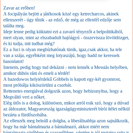
Zavar az erőben!
A focipályán bejött a játékosok közé egy ketrecharcos, akinek
ellenszerét - úgy tűnik - az edző, de még az ellenfél edzője sem
találta meg.
Ideje lenne pedig kiiktatni ezt a zavaró tényezőt a belpolitikából,
mert olyan, mint az elszabadult hajóágyú - összevissza lövöldözget,
és ki tudja, mit tudhat még?
Ez a Juci is olyan megbízhatónak tünik, igaz,csak akkor, ha tele
van a szája, egyébként meg lotyaszájú, hogy hadd ne keressek
hasonlatot!
Istenem, pedig hogy tud dekázni - nem lennék a Messiás helyében,
amikor dühös rám és emeli a térdét!
A bazedowos helyiérdekű Göbbels is kapott egy-két gyomrost,
most próbálja kiköszörülni a csorbát.
Rettenetes energiával dolgozik azon, hogy bebizonyítsa, hogy a
Megváltó veri a nőket.
Elég ütős is a dolog, különösen, mikor arról esik szó, hogy a dúvad
az áldozatot, Magyarország igazságügyminiszterét bírói ítélet nélkül
bezárta a fürdőszobába.
Az ellenzék meg beleáll a dolgba, a liberálisabbja azon sajnálkozik,
hogy ha már bántalmazta a bántalmazó, akkor miért nem
bántalmazta sürűbben és szaxerűbben, végtére is jól mutatna rajta is