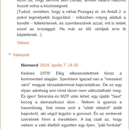
Azon túl, hogy semmit sem csinált, amivel valami hasznot
hozott volna a közösségnek.
(Tudod, remélem, hogy a néhai Pozsgay et. és Antall J. a
pokol legmélyebb bugyrából - miközben rotyog alattuk a
kondér - feltekintenek, és szembesülnek azzal, mit is tettek
ezzel az országgal. Ha már az élő utódjaik erre itt
képtelenek...)
Válasz
Válaszok
Niemand
2024. április 7. 14:30
Kedves 1970! Elég elkeseredettnek tűnsz a
kommented alapján. Szerintem igazad van a "messiest
váró" magyar társadalommal kapcsolatban. De ez egy
olyan adottság ami rövid távon nem változtatható meg.
És igen! Simicska és MZP után lehet, egy újabb "Saul"
kocog a damaszkuszi úton... Nekem is gyanús a
hasonlóság. Sok mese szól a "sötét oldalról" átállt
bajnokról, aki végül legyőzi a gonoszt. És az emberek
szeretnek hinni a mesékben. A baj csak az, hogy
nekem a való életből egyetlen egy ilyen, "páli fordulat"