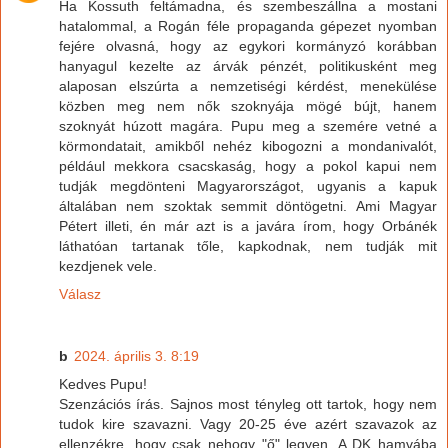
Ha Kossuth feltámadna, és szembeszállna a mostani
hatalommal, a Rogán féle propaganda gépezet nyomban
fejére olvasná, hogy az egykori kormányzó korábban
hanyagul kezelte az árvák pénzét, politikusként meg
alaposan elszúrta a nemzetiségi kérdést, menekülése
közben meg nem nők szoknyája mögé bújt, hanem
szoknyát húzott magára. Pupu meg a szemére vetné a
körmondatait, amikből nehéz kibogozni a mondanivalót,
például mekkora csacskaság, hogy a pokol kapui nem
tudják megdönteni Magyarországot, ugyanis a kapuk
általában nem szoktak semmit döntögetni. Ami Magyar
Pétert illeti, én már azt is a javára írom, hogy Orbánék
láthatóan tartanak tőle, kapkodnak, nem tudják mit
kezdjenek vele.
Válasz
b
2024. április 3. 8:19
Kedves Pupu!
Szenzációs írás. Sajnos most tényleg ott tartok, hogy nem
tudok kire szavazni. Vagy 20-25 éve azért szavazok az
ellenzékre, hogy csak nehogy "ő" legyen. A DK hamvába