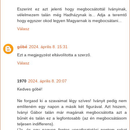
Eszerint ez azt jelenti hogy megbocsátottál Iványinak,
vélelmezem talán még Hadházynak is... Adja a teremtő
hogy egyszer okod legyen Magyarnak is megbocsátani...
Válasz
góbé
2024. április 8. 15:31
Ezt a megjegyzést eltávolította a szerző.
Válasz
1970
2024. április 8. 20:07
Kedves góbé!
Ne forgasd ki a szavaimat légy szíves! Iványit pedig nem
említeném egy napon a másik két figurával. Azt hiszem,
Iványi Gábor talán már magának megbocsátotta azt a
bűnét és talán ez a legfontosabb (az én megbocsátásom
teljesen indifferens).
(Ja, és egy nagyon fontos vonatkoztatási pontom sokat