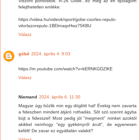
Viszont pontositok: R-26 Góbé...ez meg az én ifjuságom
felejthetetlen emléke:
https://videa.hu/videok/sport/gobe-csorles-repulo-
vitorlazorepulo-1BElmaqxHwz75KBU
Válasz
góbé
2024. április 4. 9:03
https://m.youtube.com/watch?v=kERNKGDZlKE
Válasz
Niemand
2024. április 6. 11:30
Magyar úgy bűzlik min egy döglött hal! Évekig nem zavarta
a fideszben mindent átjáró rothadás. Sőt szó szerint ágyba
bújt a fidesszel! Most pedig jól "megment" minket azoktól
akikkel nemhogy "egy gyékényről árult", de egyenesen
kefélt! De zavar ez egyáltalán valakit?
Válasz