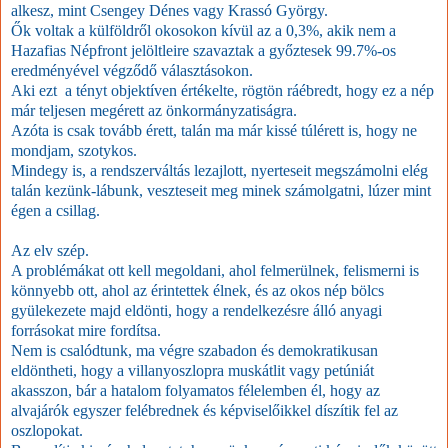
alkesz, mint Csengey Dénes vagy Krassó György.
Ők voltak a
külföldről okosokon kívül
az a 0,3%, akik nem a
Hazafias Népfront jelöltleire szavaztak a győztesek 99.7%-os
eredményével végződő választásokon.
Aki ezt a tényt objektíven értékelte, rögtön ráébredt, hogy ez a nép
már teljesen megérett az önkormányzatiságra.
Azóta is csak tovább érett, talán ma már kissé túlérett is, hogy ne
mondjam, szotykos.
Mindegy is, a rendszerváltás lezajlott, nyerteseit megszámolni elég
talán kezünk-lábunk, veszteseit meg minek számolgatni, lúzer mint
égen a csillag.
Az elv szép.
A problémákat ott kell megoldani, ahol felmerülnek, felismerni is
könnyebb ott, ahol az érintettek élnek, és az okos nép bölcs
gyülekezete majd eldönti, hogy a rendelkezésre álló anyagi
forrásokat mire fordítsa.
Nem is csalódtunk, ma végre szabadon és demokratikusan
eldöntheti, hogy a villanyoszlopra muskátlit vagy petúniát
akasszon, bár a hatalom folyamatos félelemben él, hogy az
alvajárók egyszer felébrednek és képviselőikkel díszítik fel az
oszlopokat.