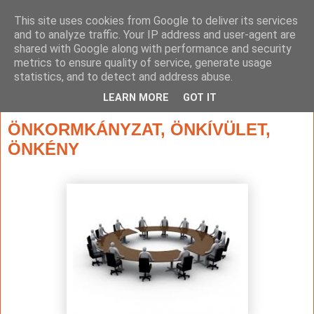
This site uses cookies from Google to deliver its services
and to analyze traffic. Your IP address and user-agent are
shared with Google along with performance and security
metrics to ensure quality of service, generate usage
statistics, and to detect and address abuse.
▼
LEARN MORE
GOT IT
2025. május 30., péntek
ÖNKORMKÁNYZAT, ÖNKÍVÜLET,
ÖNKÉNY