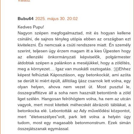
Bubu64
2025. május 30. 20:02
Kedves Pupu!
Nagyon szépen megfogalmaztad, mit és hogyan kellene
csinálni, de sajnos tényleg utópia ebben az országban ezt
kivitelezni. És nemcsak a csúti rendszere miatt. Én személy
szerint, teljesen úgy érzem magam itt a kies Újpesten hogy
az ellenzéki önkormányzati képviselők, polgármester
átdobtak szépen a palánkon a meséjükkel, hogy a zöldítés,
meg a környezet.... Igaz van muskátli osztogatás. :)))Ehhez
képest felhúztak Káposztáson, egy betonkockát, ami azóta
se derült ki miért épült, állítólag íjász csarnok lett volna, egy
olyan helyen, ahova nem vezet út. Most pusztul le,
összegraffitizve áll a soha nem használt betontömb a zöld
liget szélén. Hangosan felröhögtem volna, ha nem az utcán
vagyok, mert most kitettek méhecskét ábrázoló táblákat, a
betonkocka elé. Lebontották az Ady művelődési központot,
mert "életveszélyes"volt, park lett volna a helyén úgy
tudom, most egy magasabb betonmonstrum. Ezek simán
összejátszanak egymással.