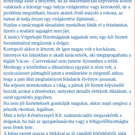
Bonyolítja kissé a helyzetet, ha az önkormányzati képviselők között
valakinek a felesége vagy bátyja virágkertész vagy kereskedő, de a
probléma megoldható, hiszen akinek festő-mázoló a rokona, az
hamar át tudja érezni egy virágkertész fájdalmát...
Hajdan a tanácstagok társadalmi munkában látták el a feladatukat,
fizetés a testületi tagságért nem járt.
A tanács Végrehajtó Bizottságának tagjainak sem, egy-két fizetett
forradalmárral megúsztuk a dolgot.
Korrupció akkor is létezett, de igen magas volt a kockázata,
fatornyos kis falunkban is akadt tanácselnök, aki megtapogathatta a
tégláit Vácon - Cservenkáné nem ismerte ilyesmiben a tréfát.
Merthogy a közéletben a diktatórikus egypárt is részt vett, a
nyolcszázezer párttagból jutott a testületekbe is elegendő ahhoz,
hogy a párt által meghatározott feladatok érvényre jussanak.
Ma teljesen demokratikus a világ, a pártok jól fizetett képviselői
hozzák azokat a döntéseket, melyeket aktuális érdekeik diktálnak, a
szent egyetértés jegyében.
Ha nem jól fizetetteknek gondolják magukat, akkor majd meglesz a
pénzük okosban, legálisan.
Mint a helyi Kéményseprő Kft. szaktanácsadói megszakértik a
dolgokat, ha már az igazgatótanácsba vagy a felügyelőbizottságba
nem fértek bele.
A hiéna együtt szavaz a birkával az új vágóhíd felépítéséről, még