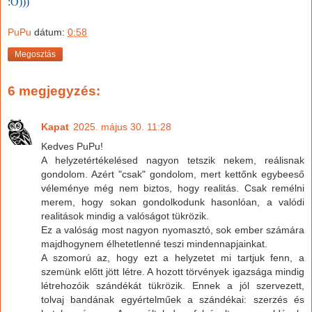
:O)))
PuPu
dátum:
0:58
Megosztás
6 megjegyzés:
Kapat
2025. május 30. 11:28
Kedves PuPu!
A helyzetértékelésed nagyon tetszik nekem, reálisnak
gondolom. Azért "csak" gondolom, mert kettőnk egybeeső
véleménye még nem biztos, hogy realitás. Csak remélni
merem, hogy sokan gondolkodunk hasonlóan, a valódi
realitások mindig a valóságot tükrözik.
Ez a valóság most nagyon nyomasztó, sok ember számára
majdhogynem élhetetlenné teszi mindennapjainkat.
A szomorú az, hogy ezt a helyzetet mi tartjuk fenn, a
szemünk előtt jött létre. A hozott törvények igazsága mindig
létrehozóik szándékát tükrözik. Ennek a jól szervezett,
tolvaj bandának egyértelműek a szándékai: szerzés és