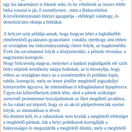
egy kis takarmányt is löknek neki, és ha véletlenül az összes többi
birka rosszul is jár, ő személyesen - mint a Birkavédelmi
Közvéleménykutató Intézet igazgatója - eléldegél valahogy, és
demokráciára oktatja a birkákat.
A helyzet szép példája annak, hogy hogyan lehet a legkitűnőbb
elméletekből gyalázatos gyakorlatot csinálni, merthogy ami ebben
az országban ma önkormányzatiság címen folyik, az tr
a
gikomédia.
Évek óta zavartalanul folyik a központosítás, a pénzek elvonása, a
nagyüzemi korrupció.
Hogy bölcsesség magvai, melyeket a hajdani joghallgatók elé szórt
bölcs népünk termékeny talajra hullottak, az is bizonyítja, hogy
ebben az országban nincs az a szemérmetlen és pofátlan lopás,
rablás, korrupció, mely ne lenne jóelőre megfelelő jogszabályi
környezetbe ágyazva, de minimálisan is kifogástalanul lepapírozva.
Ügyes kis kifizetőhelyek jöttek létre, ahol a pártok szükséget
szenvedő prominensei hozzájuthatnak az őket megillető javakhoz,
és ha valaki azt képzeli, hogy ez az akció pártpreferenciák szerint
folyik, az minimálisan is téved.
Ha dönteni kell, és a választások nem hozták a megfelelő többséget
a megfelelő pártnak, hát a helyi politikusok korrigálják a
hiányosságot és megszületik a megfelelő döntés, mely a megfelelő