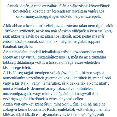
Annak idején, a rendszerváltás táján a változások követelőinek
követelései között a tanácsrendszer felváltása valóságos
önkormányzatisággal igen előkelő helyen szerepelt.
Akik abban a korban már éltek, azok számára talán nem új, de akik
1989-ben születtek, azok ma már jócskán túllépték a krisztusi kort,
akik akkor fejezték be az általános iskolát, azok pedig ma már
erősen középkorúnak számítanak, még ha magukat roppant
fiatalnak tartják is.
Az a társadalmi modell felvállaltan erősen központosított volt,
ahogy az egy virtigli diktatúrához illik is, még ha az a diktatúra
többség diktatúrája volt is a társadalom egy észrevehetetlen
kisebbsége felett.
A kisebbség tagjai nemigen voltak észlelhetők, hiszen vagy a
nomenklatúra vezetőinek gyermekei közül kerültek ki, mint Hobó
vagy a kis Rajk, vagy "lemerültek, és kibekkelték a komcsikat",
mint a Munka Érdemrend arany fokozatával kitüntetett
múzeumigazgató, vagy mint vendéglátóipari nagyvállalati
vezérigazgatók küzdöttek a véres elnyomás ellen.
Aztán volt egy-két szent őrült, mint Solt Otília, aki, ha ma élne
zokogva kérne bocsánatot Kádár emlékétől, volt néhány mentális
kihívásokkal küzdő és folyamatos vesztésben levő, égőszemű