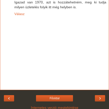
Igazad van 1970, azt is hozzátehetném, meg ki tudja
milyen üzletelés folyik itt még helyben is.
Válasz
‹
›
Főoldal
Internetes verzió megtekintése