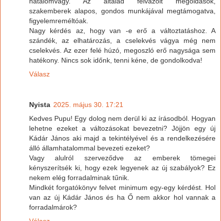
hatalomvágy. Az általad felvázolt megoldások,
szakemberek alapos, gondos munkájával megtámogatva,
figyelemreméltóak.
Nagy kérdés az, hogy van -e erő a változtatáshoz. A
szándék, az elhatározás, a cselekvés vágya még nem
cselekvés. Az ezer felé húzó, megoszló erő nagysága sem
hatékony. Nincs sok időnk, tenni kéne, de gondolkodva!
Válasz
Nyista
2025. május 30. 17:21
Kedves Pupu! Egy dolog nem derül ki az írásodból. Hogyan
lehetne ezeket a változásokat bevezetni? Jöjjön egy új
Kádár János aki majd a tekintélyével és a rendelkezésére
álló államhatalommal bevezeti ezeket?
Vagy alulról szerveződve az emberek tömegei
kényszerítsék ki, hogy ezek legyenek az új szabályok? Ez
nekem elég forradalminak tűnik.
Mindkét forgatókönyv felvet minimum egy-egy kérdést. Hol
van az új Kádár János és ha Ő nem akkor hol vannak a
forradalmárok?
Válasz