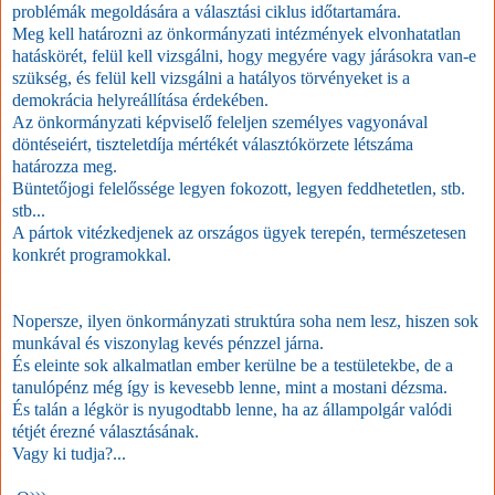
problémák megoldására a választási ciklus időtartamára.
Meg kell határozni az önkormányzati intézmények elvonhatatlan
hatáskörét, felül kell vizsgálni, hogy megyére vagy járásokra van-e
szükség, és felül kell vizsgálni a hatályos törvényeket is a
demokrácia helyreállítása érdekében.
Az önkormányzati képviselő feleljen személyes vagyonával
döntéseiért, tiszteletdíja mértékét választókörzete létszáma
határozza meg.
Büntetőjogi felelőssége legyen fokozott, legyen feddhetetlen, stb.
stb...
A pártok vitézkedjenek az országos ügyek terepén, természetesen
konkrét programokkal.
Nopersze, ilyen önkormányzati struktúra soha nem lesz, hiszen sok
munkával és viszonylag kevés pénzzel járna.
És eleinte sok alkalmatlan ember kerülne be a testületekbe, de a
tanulópénz még így is kevesebb lenne, mint a mostani dézsma.
És talán a légkör is nyugodtabb lenne, ha az állampolgár valódi
tétjét érezné választásának.
Vagy ki tudja?...