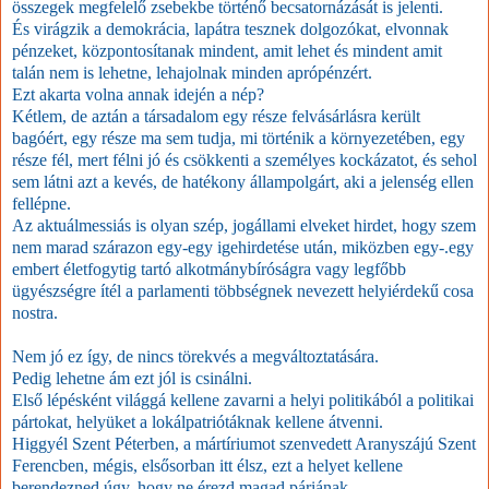
összegek megfelelő zsebekbe történő becsatornázását is jelenti.
És virágzik a demokrácia, lapátra tesznek dolgozókat, elvonnak
pénzeket, központosítanak mindent, amit lehet és mindent amit
talán nem is lehetne, lehajolnak minden aprópénzért.
Ezt akarta volna annak idején a nép?
Kétlem, de aztán a társadalom egy része felvásárlásra került
bagóért, egy része ma sem tudja, mi történik a környezetében, egy
része fél, mert félni jó és csökkenti a személyes kockázatot, és sehol
sem látni azt a kevés, de hatékony állampolgárt, aki a jelenség ellen
fellépne.
Az aktuálmessiás is olyan szép, jogállami elveket hirdet, hogy szem
nem marad szárazon egy-egy igehirdetése után, miközben egy-.egy
embert életfogytig tartó alkotmánybíróságra vagy legfőbb
ügyészségre ítél a parlamenti többségnek nevezett helyiérdekű cosa
nostra.
Nem jó ez így, de nincs törekvés a megváltoztatására.
Pedig lehetne ám ezt jól is csinálni.
Első lépésként világgá kellene zavarni a helyi politikából a politikai
pártokat, helyüket a lokálpatriótáknak kellene átvenni.
Higgyél Szent Péterben, a mártíriumot szenvedett Aranyszájú Szent
Ferencben, mégis, elsősorban itt élsz, ezt a helyet kellene
berendezned úgy, hogy ne érezd magad páriának.