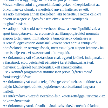
Vissza kellene adni a gyermekintézményeket, középiskolákat az
önkormányzatoknak, a megfelelő anyagi háttérrel együtt.
Az adó maradjon annak közelében, aki befizette, a közös célokra
elvont összegek világos és tiszta elvek szerint kerüljenek
meghatározásra.
Az adópolitikát senki ne keverhesse össze a szociálpolitikával, a
sport támogatásával, az elvonások az állampolgároktól normatív
alapon történjenek, mint ahogy a támogatások odaítélése is.
A lehető legkevesebb döntésnél kellene teret adni a szubjektív
döntéseknek, az osztogatásnak, mert csak ilyen alapon lehetne - ha
nem is teljesen - visszaszorítani a korrupciót.
Az önkormányzati választásokon csak egyéni jelöltek induljanak, a
választások előtt bejelentett pénzügyi keret felhasználásával,
melynek túllépését büntetőjogilag kell szankcionálni.
Csak konkrét programmal indulhasson jelölt, ígéretei mellé
forrásmegjelöléssel.
Az önkormányzat csak a település egészére hozhasson döntést, a
helyin közösségek döntési jogkörének csorbítatlanul hagyása
mellett.
Az intézmények vezetői beszámolásin kötelezettséggel tartoznak az
önkormányzatnak.
Az önkormányzatok társulhatnának szövetkezhetnének feladtok,