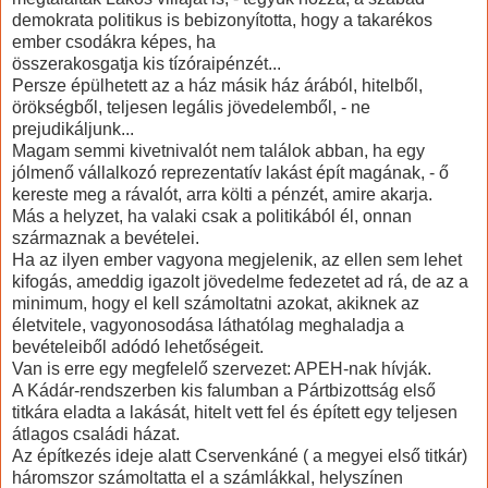
demokrata politikus is bebizonyította, hogy a takarékos
ember csodákra képes, ha
összerakosgatja kis tízóraipénzét...
Persze épülhetett az a ház másik ház árából, hitelből,
örökségből, teljesen legális jövedelemből, - ne
prejudikáljunk...
Magam semmi kivetnivalót nem találok abban, ha egy
jólmenő vállalkozó reprezentatív lakást épít magának, - ő
kereste meg a rávalót, arra költi a pénzét, amire akarja.
Más a helyzet, ha valaki csak a politikából él, onnan
származnak a bevételei.
Ha az ilyen ember vagyona megjelenik, az ellen sem lehet
kifogás, ameddig igazolt jövedelme fedezetet ad rá, de az a
minimum, hogy el kell számoltatni azokat, akiknek az
életvitele, vagyonosodása láthatólag meghaladja a
bevételeiből adódó lehetőségeit.
Van is erre egy megfelelő szervezet: APEH-nak hívják.
A Kádár-rendszerben kis falumban a Pártbizottság első
titkára eladta a lakását, hitelt vett fel és épített egy teljesen
átlagos családi házat.
Az építkezés ideje alatt Cservenkáné ( a megyei első titkár)
háromszor számoltatta el a számlákkal, helyszínen