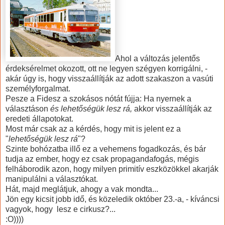
Ahol a változás jelentős
érdeksérelmet okozott, ott ne legyen szégyen korrigálni, -
akár úgy is, hogy visszaállítják az adott szakaszon a vasúti
személyforgalmat.
Pesze a Fidesz a szokásos nótát fújja: Ha nyernek a
választáson
és lehetőségük lesz rá,
akkor visszaállítják az
eredeti állapotokat.
Most már csak az a kérdés, hogy mit is jelent ez a
"
lehetőségük lesz rá
"?
Szinte bohózatba illő ez a vehemens fogadkozás, és bár
tudja az ember, hogy ez csak propagandafogás, mégis
felháborodik azon, hogy milyen primitív eszközökkel akarják
manipulálni a választókat.
Hát, majd meglátjuk, ahogy a vak mondta...
Jön egy kicsit jobb idő, és közeledik október 23.-a, - kíváncsi
vagyok, hogy lesz e cirkusz?...
:O))))