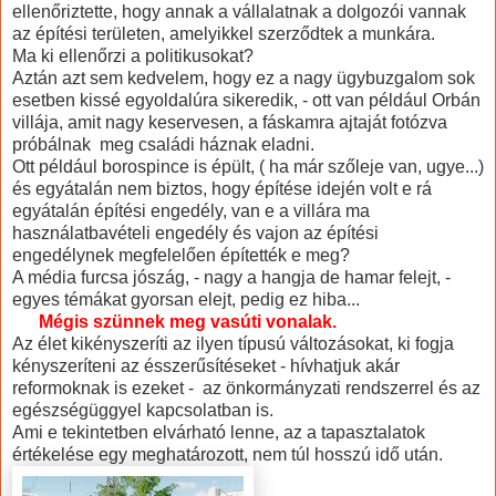
ellenőriztette, hogy annak a vállalatnak a dolgozói vannak
az építési területen, amelyikkel szerződtek a munkára.
Ma ki ellenőrzi a politikusokat?
Aztán azt sem kedvelem, hogy ez a nagy ügybuzgalom sok
esetben kissé egyoldalúra sikeredik, - ott van például Orbán
villája, amit nagy keservesen, a fáskamra ajtaját fotózva
próbálnak meg családi háznak eladni.
Ott például borospince is épült, ( ha már szőleje van, ugye...)
és egyátalán nem biztos, hogy építése idején volt e rá
egyátalán építési engedély, van e a villára ma
használatbavételi engedély és vajon az építési
engedélynek megfelelően építették e meg?
A média furcsa jószág, - nagy a hangja de hamar felejt, -
egyes témákat gyorsan elejt, pedig ez hiba...
Mégis szünnek meg vasúti vonalak.
Az élet kikényszeríti az ilyen típusú változásokat, ki fogja
kényszeríteni az ésszerűsítéseket - hívhatjuk akár
reformoknak is ezeket - az önkormányzati rendszerrel és az
egészségüggyel kapcsolatban is.
Ami e tekintetben elvárható lenne, az a tapasztalatok
értékelése egy meghatározott, nem túl hosszú idő után.