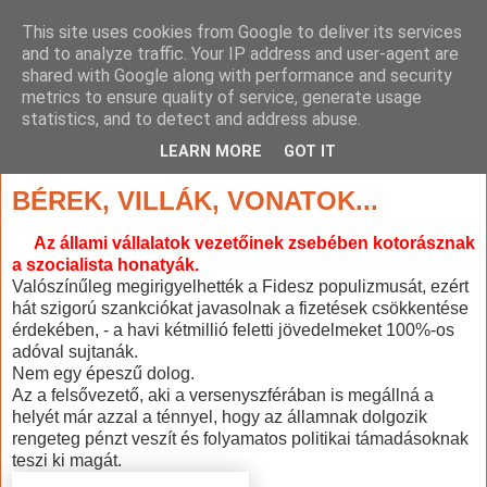
This site uses cookies from Google to deliver its services
and to analyze traffic. Your IP address and user-agent are
shared with Google along with performance and security
metrics to ensure quality of service, generate usage
statistics, and to detect and address abuse.
▼
LEARN MORE
GOT IT
2009. október 20., kedd
BÉREK, VILLÁK, VONATOK...
Az állami vállalatok vezetőinek zsebében kotorásznak
a szocialista honatyák.
Valószínűleg megirigyelhették a Fidesz populizmusát, ezért
hát szigorú szankciókat javasolnak a fizetések csökkentése
érdekében, - a havi kétmillió feletti jövedelmeket 100%-os
adóval sujtanák.
Nem egy épeszű dolog.
Az a felsővezető, aki a versenyszférában is megállná a
helyét már azzal a ténnyel, hogy az államnak dolgozik
rengeteg pénzt veszít és folyamatos politikai támadásoknak
teszi ki magát.