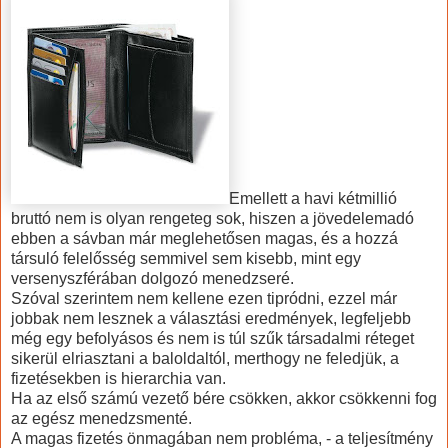
Emellett a havi kétmillió
bruttó nem is olyan rengeteg sok, hiszen a jövedelemadó
ebben a sávban már meglehetősen magas, és a hozzá
társuló felelősség semmivel sem kisebb, mint egy
versenyszférában dolgozó menedzseré.
Szóval szerintem nem kellene ezen tipródni, ezzel már
jobbak nem lesznek a választási eredmények, legfeljebb
még egy befolyásos és nem is túl szűk társadalmi réteget
sikerül elriasztani a baloldaltól, merthogy ne feledjük, a
fizetésekben is hierarchia van.
Ha az első számú vezető bére csökken, akkor csökkenni fog
az egész menedzsmenté.
A magas fizetés önmagában nem probléma, - a teljesítmény