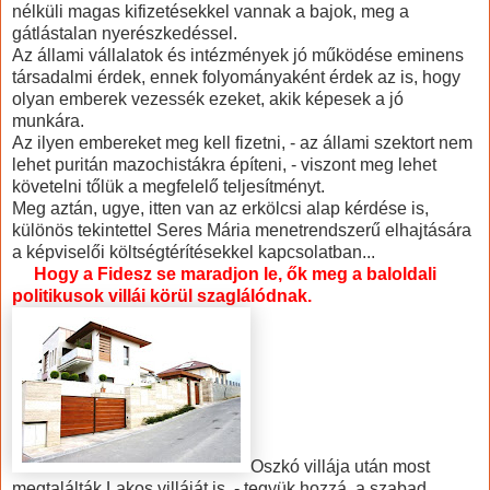
nélküli magas kifizetésekkel vannak a bajok, meg a
gátlástalan nyerészkedéssel.
Az állami vállalatok és intézmények jó működése eminens
társadalmi érdek, ennek folyományaként érdek az is, hogy
olyan emberek vezessék ezeket, akik képesek a jó
munkára.
Az ilyen embereket meg kell fizetni, - az állami szektort nem
lehet puritán mazochistákra építeni, - viszont meg lehet
követelni tőlük a megfelelő teljesítményt.
Meg aztán, ugye, itten van az erkölcsi alap kérdése is,
különös tekintettel Seres Mária menetrendszerű elhajtására
a képviselői költségtérítésekkel kapcsolatban...
Hogy a Fidesz se maradjon le, ők meg a baloldali
politikusok villái körül szaglálódnak.
Oszkó villája után most
megtalálták Lakos villáját is, - tegyük hozzá, a szabad