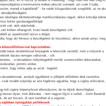
ant tanít, ért is hozzá, jó előadó is mellesleg, - hogy miért kell neki még itt
ompenzálgatnia a kommunista érában játszott szerepét, azt csak ő tudja.
szter, maradj a kaptafánál!" - ha valaki közgazdásznak szegődött, az ne aka
aktuálpolitizálgatni.
 ideológiai elkötelezettsége manifesztálására vágyik, akkor kritizálja bátra
zmus bűnös gazdaságpolitikáját.
ött volt, akik alakították...
zárt körben elhangzott, kvázi baráti beszélgetés volt.
 ebből az aspektusból nézve a dolgot.
ta, hogy aki felveszi a beszélgetést és közzéteszi, akkor annak annyi, meg
a kibeszélőshow-ival kapcsolatban.
több hetes elsötétítéssel fenyegetik a televíziók vezetőit, mert a műsorok a
etések dacára nemigen változnak, - sőt.
tenetes, - a társadalom mélyrétegeiből merítik szerencsétlen áldozataikat,
kolázatlan, primitív ember.
érni, hogy mihez adja az arcát - bagóért.
társadalomnak, amelyik egyébként is jólfejlett előítéletei által vezérelve
 - csak tovább sulykolja az arra fogékony agyakba, hogy a cigány erőszakos,
y-két cigány képernyőssel ellensúlyozni, de ne éljünk álomvilágban...
 lassan olyan, mint áldozatai, - nem nagyon lóg ki a sorból, - Joshi Baratnál
k, de azt hiszem, őt sem kerülheti el a végzete...
a sajtóban nyíregyházi politikusok.