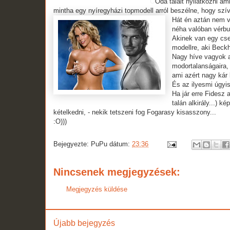
O
Oda talált nyilatkozni a
mintha egy nyíregyházi topmodell arról beszélne, hogy szí
Hát én aztán nem 
néha valóban vérbu
Akinek van egy cse
modellre, aki Beck
Nagy híve vagyok a
modortalanságaira, 
ami azért nagy kár 
És az ilyesmi úgyis
Ha jár erre Fidesz 
talán alkirály...) k
kételkedni, - nekik tetszeni fog Fogarasy kisasszony...
:O)))
Bejegyezte:
PuPu
dátum:
23:36
Nincsenek megjegyzések:
Megjegyzés küldése
Újabb bejegyzés