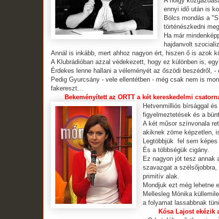
A hölgy közgazdaságt
ennyi idő után is k
Bölcs mondás a "Su
történészkedni meg 
Ha már mindenképpen
hajdanvolt szociali
Annál is inkább, mert ahhoz nagyon ért, hiszen ő is azok köz
A Klubrádióban azzal védekezett, hogy ez különben is, egy 
Érdekes lenne hallani a véleményét az őszödi beszédről, -
Pedig Gyurcsány - vele ellentétben - még csak nem is mond
fakereszt...
Bekeményített az ORTT a két kereskedelmi csatorn
Hetvenmilliós bírsággal és 
figyelmeztetések és a bünt
A két műsor színvonala ret
akiknek zöme képzetlen, is
Legtöbbjük fel sem képes m
És a többségük cigány.
Ez nagyon jót tesz annak a 
szavazgat a szélsőjobbra,
primitív alak.
Mondjuk ezt még lehetne eg
Mellesleg Mónika küllemileg
a folyamat lassabbnak tüni
Kósa Lajost ekézik 