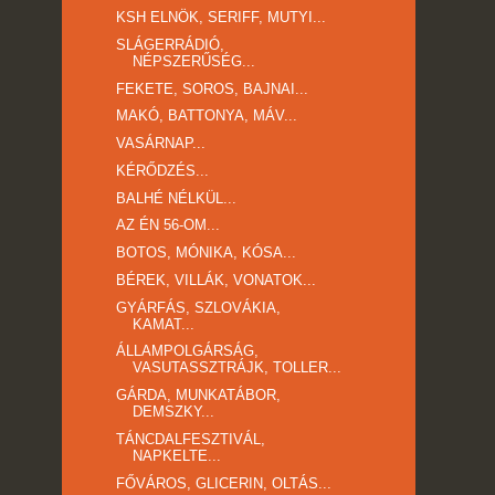
KSH ELNÖK, SERIFF, MUTYI...
SLÁGERRÁDIÓ,
NÉPSZERŰSÉG...
FEKETE, SOROS, BAJNAI...
MAKÓ, BATTONYA, MÁV...
VASÁRNAP...
KÉRŐDZÉS...
BALHÉ NÉLKÜL...
AZ ÉN 56-OM...
BOTOS, MÓNIKA, KÓSA...
BÉREK, VILLÁK, VONATOK...
GYÁRFÁS, SZLOVÁKIA,
KAMAT...
ÁLLAMPOLGÁRSÁG,
VASUTASSZTRÁJK, TOLLER...
GÁRDA, MUNKATÁBOR,
DEMSZKY...
TÁNCDALFESZTIVÁL,
NAPKELTE...
FŐVÁROS, GLICERIN, OLTÁS...