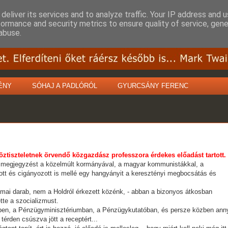
deliver its services and to analyze traffic. Your IP address and 
formance and security metrics to ensure quality of service, gen
abuse.
ÉNY
SÓHAJ A PADLÓRÓL
GYURCSÁNY FERENC
öztiszteletnek örvendő közgazdász professzora
érdekes előadást tartott.
 megjegyzést a közelmúlt kormányával, a magyar kommunistákkal, a
ott és cigányozott is mellé egy hangyányit a keresztényi megbocsátás és
mai darab, nem a Holdról érkezett közénk, - abban a bizonyos átkosban
tte a szocializmust.
ben, a Pénzügyminisztériumban, a Pénzügykutatóban, és persze közben anny
térden csúszva jött a receptért...