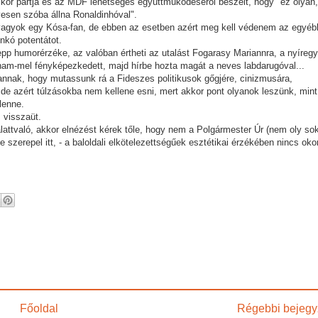
mikor pártja és az MDF lehetséges együttműködéséről beszélt, hogy "ez olyan,
vesen szóba állna Ronaldinhóval".
vagyok egy Kósa-fan, de ebben az esetben azért meg kell védenem az egyéb
nkó potentátot.
pp humorérzéke, az valóban értheti az utalást Fogarasy Mariannra, a nyíregy
ham-mel fényképezkedett, majd hírbe hozta magát a neves labdarugóval...
nnak, hogy mutassunk rá a Fideszes politikusok gőgjére, cinizmusára,
de azért túlzásokba nem kellene esni, mert akkor pont olyanok leszünk, mint
lenne.
 visszaüt.
alattvaló, akkor elnézést kérek tőle, hogy nem a Polgármester Úr (nem oly so
épe szerepel itt, - a baloldali elkötelezettségűek esztétikai érzékében nincs ok
Főoldal
Régebbi bejegy