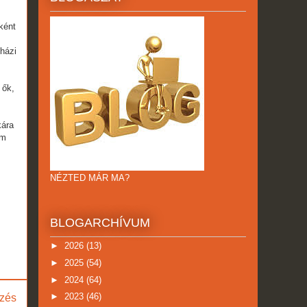
ként
házi
 ők,
kára
om
NÉZTED MÁR MA?
BLOGARCHÍVUM
►
2026
(13)
►
2025
(54)
►
2024
(64)
►
2023
(46)
zés