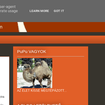
user-agent
erate usage
LEARN MORE
GOT IT
PuPu VAGYOK
AZ ÉLET KISSÉ MEGTÉPÁZOTT...
ira