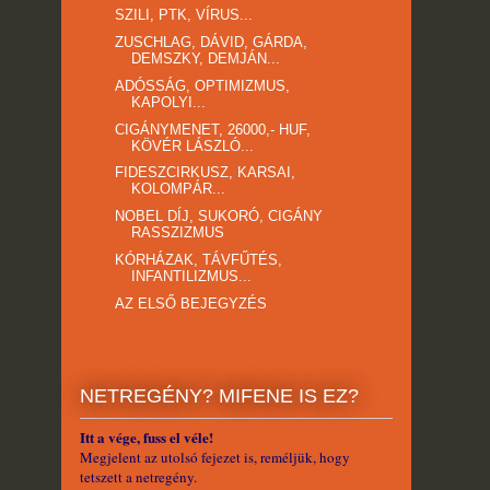
SZILI, PTK, VÍRUS...
ZUSCHLAG, DÁVID, GÁRDA,
DEMSZKY, DEMJÁN...
ADÓSSÁG, OPTIMIZMUS,
KAPOLYI...
CIGÁNYMENET, 26000,- HUF,
KÖVÉR LÁSZLÓ...
FIDESZCIRKUSZ, KARSAI,
KOLOMPÁR...
NOBEL DÍJ, SUKORÓ, CIGÁNY
RASSZIZMUS
KÓRHÁZAK, TÁVFŰTÉS,
INFANTILIZMUS...
AZ ELSŐ BEJEGYZÉS
NETREGÉNY? MIFENE IS EZ?
Itt a vége, fuss el véle!
Megjelent az utolsó fejezet is, reméljük, hogy
tetszett a netregény.