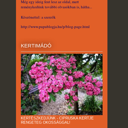
Még egy ideig fent lesz az oldal, mert
reménykedünk további olvasókban is, hátha...
Köszönettel: a szerzők
http://www.pupublogja.hu/p/blog-page.html
KERTIMÁDÓ
KERTÉSZKEDJÜNK - CIPRUSKA KERTJE
RENGETEG OKOSSÁGGAL!