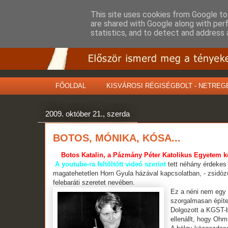
This site uses cookies from Google to 
are shared with Google along with per
statistics, and to detect and address 
FŐOLDAL
KISVÁROSI RÉGISÉGBOLT - NETREG
2009. október 21., szerda
BOTOS, MÓNIKA, KÓSA...
Botos Katalin, a Pázmány Péter Katolikus Egyetem k
A youtube-ra feltöltött videó szerint
tett néhány érdekes
magatehetetlen Horn Gyula házával kapcsolatban, - zsidóz
felebaráti szeretet nevében.
Ez a néni nem egy 
szorgalmasan építe
Dolgozott a KGST-
ellenállt, hogy Ohm 