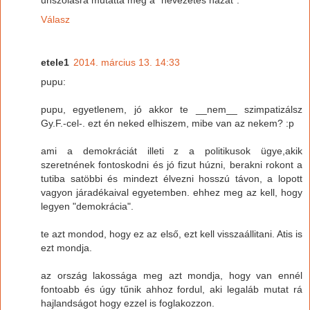
Válasz
etele1
2014. március 13. 14:33
pupu:
pupu, egyetlenem, jó akkor te __nem__ szimpatizálsz
Gy.F.-cel-. ezt én neked elhiszem, mibe van az nekem? :p
ami a demokráciát illeti z a politikusok ügye,akik
szeretnének fontoskodni és jó fizut húzni, berakni rokont a
tutiba satöbbi és mindezt élvezni hosszú távon, a lopott
vagyon járadékaival egyetemben. ehhez meg az kell, hogy
legyen "demokrácia".
te azt mondod, hogy ez az első, ezt kell visszaállitani. Atis is
ezt mondja.
az ország lakossága meg azt mondja, hogy van ennél
fontoabb és úgy tűnik ahhoz fordul, aki legaláb mutat rá
hajlandságot hogy ezzel is foglakozzon.