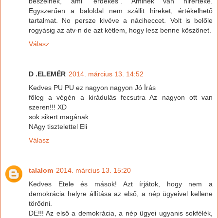
beszélnek, ami "érdekes". Aminek van hirértéke.
Egyszerűen a baloldal nem szállit hireket, értékelhető
tartalmat. No persze kivéve a náciheccet. Volt is belőle
rogyásig az atv-n de azt kétlem, hogy lesz benne köszönet.
Válasz
D .ELEMÉR
2014. március 13. 14:52
Kedves PU PU ez nagyon nagyon Jó Írás
főleg a végén a kirádulás fecsutra Az nagyon ott van
szeren!!! XD
sok sikert magának
NAgy tisztelettel Eli
Válasz
talalom
2014. március 13. 15:20
Kedves Etele és mások! Azt írjátok, hogy nem a
demokrácia helyre állítása az első, a nép ügyeivel kellene
törődni.
DE!!! Az első a demokrácia, a nép ügyei ugyanis sokfélék,