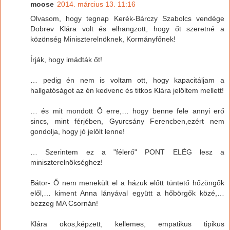
moose
2014. március 13. 11:16
Olvasom, hogy tegnap Kerék-Bárczy Szabolcs vendége
Dobrev Klára volt és elhangzott, hogy őt szeretné a
közönség Miniszterelnöknek, Kormányfőnek!
Írják, hogy imádták őt!
… pedig én nem is voltam ott, hogy kapacitáljam a
hallgatóságot az én kedvenc és titkos Klára jelöltem mellett!
… és mit mondott Ő erre,… hogy benne fele annyi erő
sincs, mint férjében, Gyurcsány Ferencben,ezért nem
gondolja, hogy jó jelölt lenne!
… Szerintem ez a "félerő" PONT ELÉG lesz a
miniszterelnökséghez!
Bátor- Ő nem menekült el a házuk előtt tüntető hőzöngők
elől,… kiment Anna lányával együtt a hőbörgők közé,…
bezzeg MA Csornán!
Klára okos,képzett, kellemes, empatikus tipikus