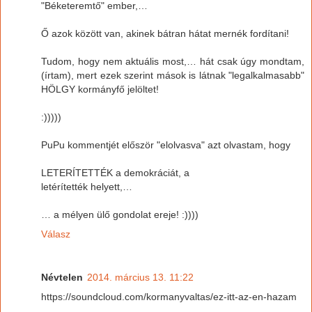
"Béketeremtő" ember,…
Ő azok között van, akinek bátran hátat mernék fordítani!
Tudom, hogy nem aktuális most,… hát csak úgy mondtam,
(írtam), mert ezek szerint mások is látnak "legalkalmasabb"
HÖLGY kormányfő jelöltet!
:)))))
PuPu kommentjét először "elolvasva" azt olvastam, hogy
LETERÍTETTÉK a demokráciát, a
letérítették helyett,…
… a mélyen ülő gondolat ereje! :))))
Válasz
Névtelen
2014. március 13. 11:22
https://soundcloud.com/kormanyvaltas/ez-itt-az-en-hazam