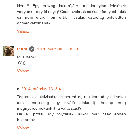
Nem!!! Egy ország kulturájáért mindannyian felelősek
vagyunk - egytől egyig! Csak azoknak sokkal könnyebb akik
ezt nem érzik, nem értik - csakis kizárólag önfeledten
önmegvalósítanak.
Válasz
PuPu
2014. március 13. 8:39
Mi a nem?
:O)))
Válasz
n
2014. március 13. 8:41
Tegnap az aktivistákat ismerted el, ma kampány ötleteket
adsz (mellesleg egy kiváló plakátot), holnap meg
megnyered nekünk itt a választást?
Ha a "profik" így folytatják, akkor már csak ebben
bízhatunk.
Válasz