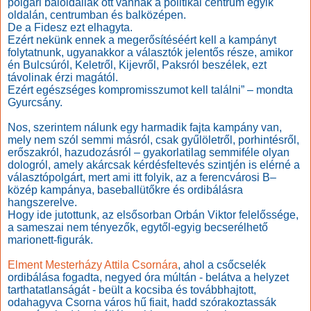
polgári baloldaliak ott vannak a politikai centrum egyik
oldalán, centrumban és balközépen.
De a Fidesz ezt elhagyta.
Ezért nekünk ennek a megerősítéséért kell a kampányt
folytatnunk, ugyanakkor a választók jelentős része, amikor
én Bulcsúról, Keletről, Kijevről, Paksról beszélek, ezt
távolinak érzi magától.
Ezért egészséges kompromisszumot kell találni” – mondta
Gyurcsány.
Nos, szerintem nálunk egy harmadik fajta kampány van,
mely nem szól semmi másról, csak gyűlöletről, porhintésről,
erőszakról, hazudozásról – gyakorlatilag semmiféle olyan
dologról, amely akárcsak kérdésfeltevés szintjén is elérné a
választópolgárt, mert ami itt folyik, az a ferencvárosi B–
közép kampánya, baseballütőkre és ordibálásra
hangszerelve.
Hogy ide jutottunk, az elsősorban Orbán Viktor felelőssége,
a sameszai nem tényezők, egytől-egyig becserélhető
marionett-figurák.
Elment Mesterházy Attila Csornára
, ahol a csőcselék
ordibálása fogadta, negyed óra múltán - belátva a helyzet
tarthatatlanságát - beült a kocsiba és továbbhajtott,
odahagyva Csorna város hű fiait, hadd szórakoztassák