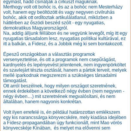
egymást, hadd csinálják a cirkuszt maguknak.
Merthogy volt ott bohóc is, és az a bohóc nem Mesterházy
volt, hanem egy beöltözött és vagy negyven civilruhás
bohóc, akik ott ordítoztak artikulálatlanul, miközben a
háttérben az őszödi beszéd szólt - egy nyugatias,
demokratikus Magyarországról.
Na, addig álljunk féllábon és ne vegyünk levegőt, míg itt egy
nyugatias társadalom lesz, nyugatias politikai kultúrával, ez
itt a balkán, a Fidesz, és a Jobbik még ki sem bontakozott.
Épeszű országokban a választás programok
versenyeztetése, és ott a programok nem csepűrágást,
kardnyelés és lepényevést jelentenek, nem ingyenpörköltet
és szavlejárt tészta osztását, hanem a pártok terveit, melyek
mellé iparkodnak megszerezni a szükséges társadalmi
támogatást.
Ott arról beszélnek, hogy milyen országot szeretnének,
ennek érdekében a következő négy évben (nem negyven -
négy évben…) mit szeretnének megvalósítani, és nem
általában, hanem nagyonis konkrétan.
Volt ilyen errefelé is, én például határozottan emlékszem
egy kis narancssárga könyvecskére, mely kiadása idejében
a Fidesz-propagandában úgy funkcionált, mint Mao vörös
könyvecskéje Kínában, és melyet ma elővenni sem