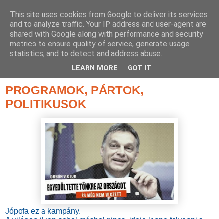
This site uses cookies from Google to deliver its services
and to analyze traffic. Your IP address and user-agent are
shared with Google along with performance and security
metrics to ensure quality of service, generate usage
statistics, and to detect and address abuse.
▼
LEARN MORE
GOT IT
2014. március 12., szerda
PROGRAMOK, PÁRTOK,
POLITIKUSOK
Jópofa ez a kampány.