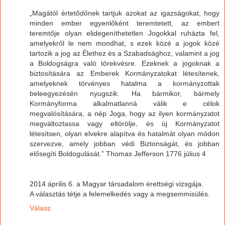
„Magától értetődőnek tartjuk azokat az igazságokat, hogy
minden ember egyenlőként teremtetett, az embert
teremtője olyan elidegeníthetetlen Jogokkal ruházta fel,
amelyekről le nem mondhat, s ezek közé a jogok közé
tartozik a jog az Élethez és a Szabadsághoz, valamint a jog
a Boldogságra való törekvésre. Ezeknek a jogoknak a
biztosítására az Emberek Kormányzatokat létesítenek,
amelyeknek törvényes hatalma a kormányzottak
beleegyezésén nyugszik. Ha bármikor, bármely
Kormányforma alkalmatlanná válik e célok
megvalósítására, a nép Joga, hogy az ilyen kormányzatot
megváltoztassa vagy eltörölje, és új Kormányzatot
létesítsen, olyan elvekre alapítva és hatalmát olyan módon
szervezve, amely jobban védi Biztonságát, és jobban
elősegíti Boldogulását.” Thomas Jefferson 1776 július 4
2014 április 6. a Magyar társadalom érettségi vizsgája.
A választás tétje a felemelkedés vagy a megsemmisülés.
Válasz