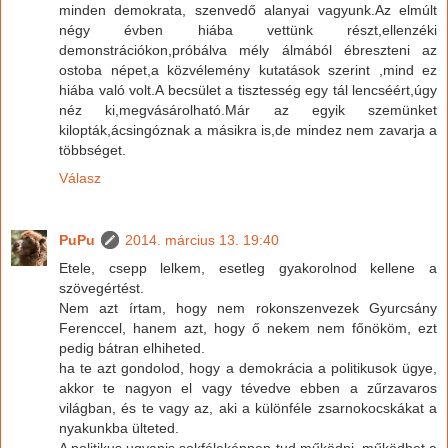
minden demokrata, szenvedő alanyai vagyunk.Az elmúlt
négy évben hiába vettünk részt,ellenzéki
demonstrációkon,próbálva mély álmából ébreszteni az
ostoba népet,a közvélemény kutatások szerint ,mind ez
hiába való volt.A becsület a tisztesség egy tál lencséért,úgy
néz ki,megvásárolható.Már az egyik szemünket
kilopták,ácsingóznak a másikra is,de mindez nem zavarja a
többséget.
Válasz
PuPu
2014. március 13. 19:40
Etele, csepp lelkem, esetleg gyakorolnod kellene a
szövegértést.
Nem azt írtam, hogy nem rokonszenvezek Gyurcsány
Ferenccel, hanem azt, hogy ő nekem nem főnököm, ezt
pedig bátran elhiheted.
ha te azt gondolod, hogy a demokrácia a politikusok ügye,
akkor te nagyon el vagy tévedve ebben a zűrzavaros
világban, és te vagy az, aki a különféle zsarnokocskákat a
nyakunkba ülteted.
A politikus ugyanis sokféleképpen tud működni, működhet a