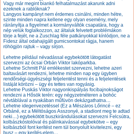
Vagy már megint biankó felhatalmazást akarunk adni
ezeknek a rablóknak?
Langyos kampányt nem érdemes csinálni, minden hétre,
szinte minden napra kellene egy olyan esemény, mely
ráirányítja a figyelmet a kormányváltók csapatára, hogy a
nép velük foglalkozzon, az általuk felvetett problémákon
törje a fejét, ne a Zuschlag féle patkányokkal kínlódjon, ne a
Fidesz által odahajigált gumicsontokat rágja, hanem
röhögjön rajtuk – vagy sírjon.
Lehetne például névadással egybekötött látogatást
szervezni az ócsai Orbán Viktor lakóparkba.
Lehetne Schmitt Pál emlékestet szervezni, lehetne azeri
baltavásárt rendezni, lehetne minden nap egy ügyben
rendőrségi-ügyészségi feljelentést tenni és a feljelentések
listáját körözni – ügy és tettes van rogyásig.
Lehetne Puskás Viktor nagyonkispályás focibajnokságot
rendezni a Hősök terén: egy négyzetméteren a bohóc
névtáblával a nyakában műfüvön dekázgathatna…
Lehetne idegenvezetéssel (Ez a Mészáros Lőrincé – ez
Orbáné, ez a Méltóságos Asszonyé, a stadiont meg te adtad
neki…) egybekötött buszkirándulásokat szervezni Felcsútra,
kolbászkóstolóval és pálinkaivással egybekötve – egy
kolbászból font kerítést nem túl bonyolult kivitelezni, egy
busz – egy kerítés-elem…