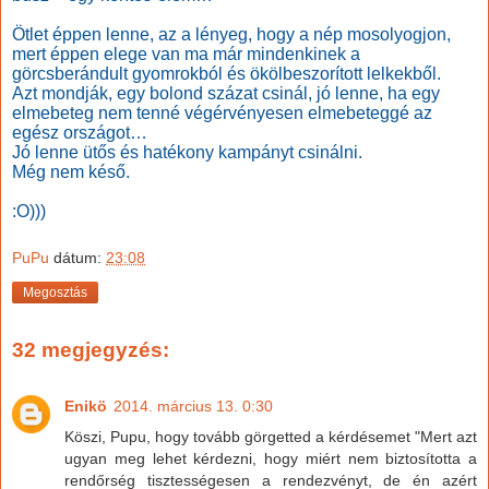
Ötlet éppen lenne, az a lényeg, hogy a nép mosolyogjon,
mert éppen elege van ma már mindenkinek a
görcsberándult gyomrokból és ökölbeszorított lelkekből.
Azt mondják, egy bolond százat csinál, jó lenne, ha egy
elmebeteg nem tenné végérvényesen elmebeteggé az
egész országot…
Jó lenne ütős és hatékony kampányt csinálni.
Még nem késő.
:O)))
PuPu
dátum:
23:08
Megosztás
32 megjegyzés:
Enikö
2014. március 13. 0:30
Köszi, Pupu, hogy tovább görgetted a kérdésemet "Mert azt
ugyan meg lehet kérdezni, hogy miért nem biztosította a
rendőrség tisztességesen a rendezvényt, de én azért