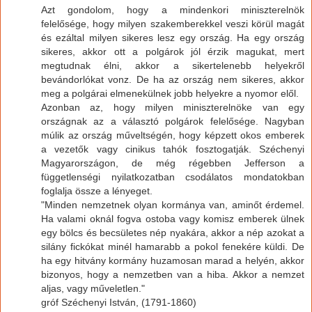
Azt gondolom, hogy a mindenkori miniszterelnök
felelősége, hogy milyen szakemberekkel veszi körül magát
és ezáltal milyen sikeres lesz egy ország. Ha egy ország
sikeres, akkor ott a polgárok jól érzik magukat, mert
megtudnak élni, akkor a sikertelenebb helyekről
bevándorlókat vonz. De ha az ország nem sikeres, akkor
meg a polgárai elmenekülnek jobb helyekre a nyomor elől.
Azonban az, hogy milyen miniszterelnöke van egy
országnak az a választó polgárok felelősége. Nagyban
múlik az ország műveltségén, hogy képzett okos emberek
a vezetők vagy cinikus tahók fosztogatják. Széchenyi
Magyarországon, de még régebben Jefferson a
függetlenségi nyilatkozatban csodálatos mondatokban
foglalja össze a lényeget.
"Minden nemzetnek olyan kormánya van, aminőt érdemel.
Ha valami oknál fogva ostoba vagy komisz emberek ülnek
egy bölcs és becsületes nép nyakára, akkor a nép azokat a
silány fickókat minél hamarabb a pokol fenekére küldi. De
ha egy hitvány kormány huzamosan marad a helyén, akkor
bizonyos, hogy a nemzetben van a hiba. Akkor a nemzet
aljas, vagy műveletlen."
gróf Széchenyi István, (1791-1860)