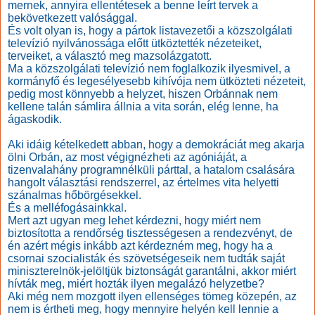
mernek, annyira ellentétesek a benne leírt tervek a
bekövetkezett valósággal.
És volt olyan is, hogy a pártok listavezetői a közszolgálati
televízió nyilvánossága előtt ütköztették nézeteiket,
terveiket, a választó meg mazsolázgatott.
Ma a közszolgálati televízió nem foglalkozik ilyesmivel, a
kormányfő és legesélyesebb kihívója nem ütközteti nézeteit,
pedig most könnyebb a helyzet, hiszen Orbánnak nem
kellene talán sámlira állnia a vita során, elég lenne, ha
ágaskodik.
Aki idáig kételkedett abban, hogy a demokráciát meg akarja
ölni Orbán, az most végignézheti az agóniáját, a
tizenvalahány programnélküli párttal, a hatalom csalására
hangolt választási rendszerrel, az értelmes vita helyetti
szánalmas hőbörgésekkel.
És a melléfogásainkkal.
Mert azt ugyan meg lehet kérdezni, hogy miért nem
biztosította a rendőrség tisztességesen a rendezvényt, de
én azért mégis inkább azt kérdezném meg, hogy ha a
csornai szocialisták és szövetségeseik nem tudták saját
miniszterelnök-jelöltjük biztonságát garantálni, akkor miért
hívták meg, miért hozták ilyen megalázó helyzetbe?
Aki még nem mozgott ilyen ellenséges tömeg közepén, az
nem is értheti meg, hogy mennyire helyén kell lennie a