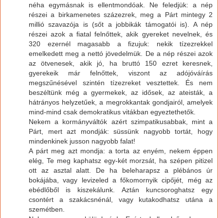
néha egymásnak is ellentmondóak. Ne feledjük: a nép
részei a birkamenetes százezrek, meg a Párt mintegy 2
millió szavazója is (sőt a jobbikák támogatói is). A nép
részei azok a fiatal felnőttek, akik gyereket nevelnek, és
320 ezernél magasabb a fizujuk: nekik tízezrekkel
emelkedett meg a nettó jövedelmük. De a nép részei azok
az ötvenesek, akik jó, ha bruttó 150 ezret keresnek,
gyerekeik már felnőttek, viszont az adójóváírás
megszűnésével szintén tízezreket vesztettek. És nem
beszéltünk még a gyermekek, az idősek, az ateisták, a
hátrányos helyzetűek, a megrokkantak gondjairól, amelyek
mind-mind csak demokratikus vitákban egyeztethetők.
Nekem a kormányváltók azért szimpatikusabbak, mint a
Párt, mert azt mondják: süssünk nagyobb tortát, hogy
mindenkinek jusson nagyobb falat!
A párt meg azt mondja: a torta az enyém, nekem éppen
elég, Te meg kaphatsz egy-két morzsát, ha szépen pitizel
ott az asztal alatt. De ha beleharapsz a plébános úr
bokájába, vagy levizeled a főkomornyik cipőjét, még az
ebédlőből is kiszekálunk. Aztán kuncsoroghatsz egy
csontért a szakácsnénál, vagy kutakodhatsz utána a
szemétben.