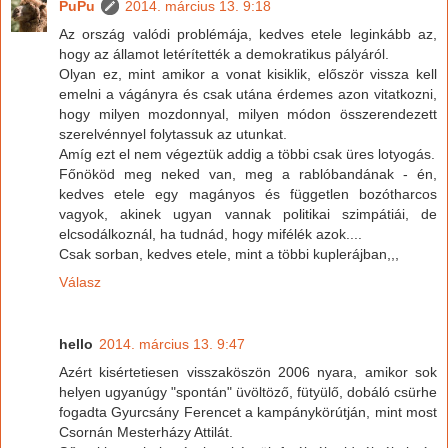
PuPu
2014. március 13. 9:18
Az ország valódi problémája, kedves etele leginkább az,
hogy az államot letérítették a demokratikus pályáról.
Olyan ez, mint amikor a vonat kisiklik, először vissza kell
emelni a vágányra és csak utána érdemes azon vitatkozni,
hogy milyen mozdonnyal, milyen módon összerendezett
szerelvénnyel folytassuk az utunkat.
Amíg ezt el nem végeztük addig a többi csak üres lotyogás.
Főnököd meg neked van, meg a rablóbandának - én,
kedves etele egy magányos és független bozótharcos
vagyok, akinek ugyan vannak politikai szimpátiái, de
elcsodálkoznál, ha tudnád, hogy mifélék azok....
Csak sorban, kedves etele, mint a többi kuplerájban,,,
Válasz
hello
2014. március 13. 9:47
Azért kisértetiesen visszaköszön 2006 nyara, amikor sok
helyen ugyanúgy "spontán" üvöltöző, fütyülő, dobáló csürhe
fogadta Gyurcsány Ferencet a kampánykörútján, mint most
Csornán Mesterházy Attilát.