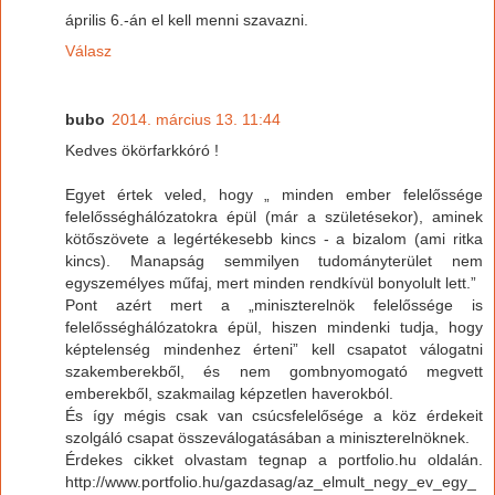
április 6.-án el kell menni szavazni.
Válasz
bubo
2014. március 13. 11:44
Kedves ökörfarkkóró !
Egyet értek veled, hogy „ minden ember felelőssége
felelősséghálózatokra épül (már a születésekor), aminek
kötőszövete a legértékesebb kincs - a bizalom (ami ritka
kincs). Manapság semmilyen tudományterület nem
egyszemélyes műfaj, mert minden rendkívül bonyolult lett.”
Pont azért mert a „miniszterelnök felelőssége is
felelősséghálózatokra épül, hiszen mindenki tudja, hogy
képtelenség mindenhez érteni” kell csapatot válogatni
szakemberekből, és nem gombnyomogató megvett
emberekből, szakmailag képzetlen haverokból.
És így mégis csak van csúcsfelelősége a köz érdekeit
szolgáló csapat összeválogatásában a miniszterelnöknek.
Érdekes cikket olvastam tegnap a portfolio.hu oldalán.
http://www.portfolio.hu/gazdasag/az_elmult_negy_ev_egy_