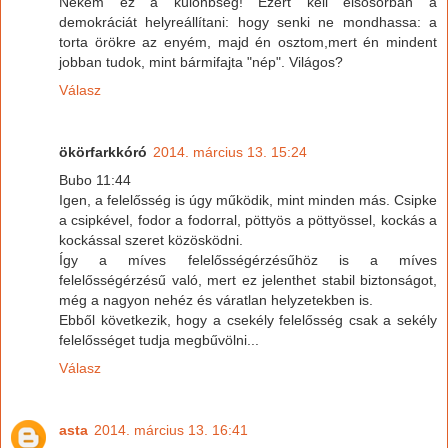
Nekem ez a különbség! Ezért kell elsősorban a
demokráciát helyreállítani: hogy senki ne mondhassa: a
torta örökre az enyém, majd én osztom,mert én mindent
jobban tudok, mint bármifajta "nép". Világos?
Válasz
ökörfarkkóró
2014. március 13. 15:24
Bubo 11:44
Igen, a felelősség is úgy működik, mint minden más. Csipke
a csipkével, fodor a fodorral, pöttyös a pöttyössel, kockás a
kockással szeret közösködni.
Így a míves felelősségérzésűhöz is a míves
felelősségérzésű való, mert ez jelenthet stabil biztonságot,
még a nagyon nehéz és váratlan helyzetekben is.
Ebből következik, hogy a csekély felelősség csak a sekély
felelősséget tudja megbűvölni...
Válasz
asta
2014. március 13. 16:41