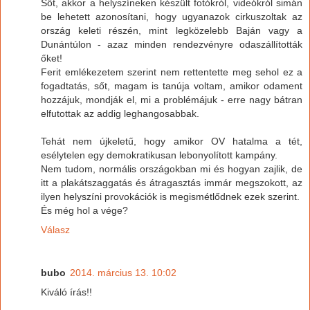
Sőt, akkor a helyszíneken készült fotókról, videókról simán
be lehetett azonosítani, hogy ugyanazok cirkuszoltak az
ország keleti részén, mint legközelebb Baján vagy a
Dunántúlon - azaz minden rendezvényre odaszállították
őket!
Ferit emlékezetem szerint nem rettentette meg sehol ez a
fogadtatás, sőt, magam is tanúja voltam, amikor odament
hozzájuk, mondják el, mi a problémájuk - erre nagy bátran
elfutottak az addig leghangosabbak.
Tehát nem újkeletű, hogy amikor OV hatalma a tét,
esélytelen egy demokratikusan lebonyolított kampány.
Nem tudom, normális országokban mi és hogyan zajlik, de
itt a plakátszaggatás és átragasztás immár megszokott, az
ilyen helyszíni provokációk is megismétlődnek ezek szerint.
És még hol a vége?
Válasz
bubo
2014. március 13. 10:02
Kiváló írás!!