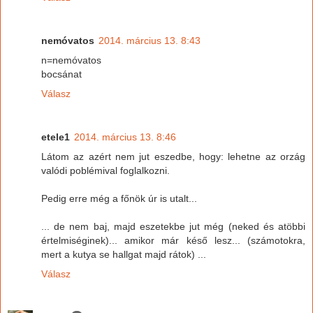
nemóvatos
2014. március 13. 8:43
n=nemóvatos
bocsánat
Válasz
etele1
2014. március 13. 8:46
Látom az azért nem jut eszedbe, hogy: lehetne az orzág
valódi poblémival foglalkozni.
Pedig erre még a főnök úr is utalt...
... de nem baj, majd eszetekbe jut még (neked és atöbbi
értelmiséginek)... amikor már késő lesz... (számotokra,
mert a kutya se hallgat majd rátok) ...
Válasz