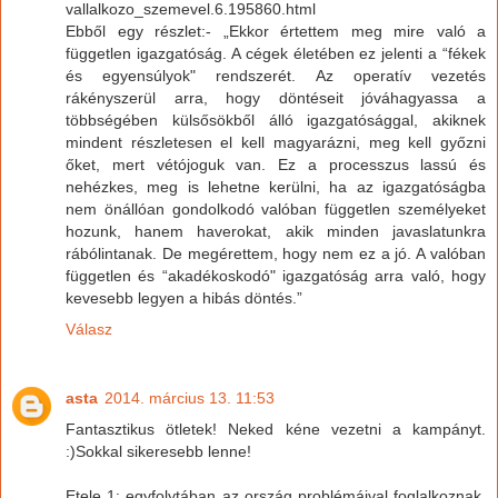
vallalkozo_szemevel.6.195860.html
Ebből egy részlet:- „Ekkor értettem meg mire való a
független igazgatóság. A cégek életében ez jelenti a “fékek
és egyensúlyok" rendszerét. Az operatív vezetés
rákényszerül arra, hogy döntéseit jóváhagyassa a
többségében külsősökből álló igazgatósággal, akiknek
mindent részletesen el kell magyarázni, meg kell győzni
őket, mert vétójoguk van. Ez a processzus lassú és
nehézkes, meg is lehetne kerülni, ha az igazgatóságba
nem önállóan gondolkodó valóban független személyeket
hozunk, hanem haverokat, akik minden javaslatunkra
rábólintanak. De megérettem, hogy nem ez a jó. A valóban
független és “akadékoskodó" igazgatóság arra való, hogy
kevesebb legyen a hibás döntés.”
Válasz
asta
2014. március 13. 11:53
Fantasztikus ötletek! Neked kéne vezetni a kampányt.
:)Sokkal sikeresebb lenne!
Etele 1: egyfolytában az ország problémáival foglalkoznak,