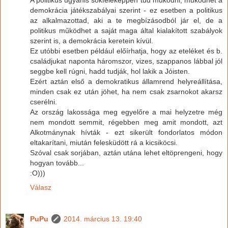
demokrácia játékszabályai szerint - ez esetben a politikus
az alkalmazottad, aki a te megbízásodból jár el, de a
politikus működhet a saját maga által kialakított szabályok
szerint is, a demokrácia keretein kívül.
Ez utóbbi esetben például előírhatja, hogy az eteléket és b.
családjukat naponta háromszor, vizes, szappanos lábbal jól
seggbe kell rúgni, hadd tudják, hol lakik a Jóisten.
Ezért aztán első a demokratikus államrend helyreállítása,
minden csak ez után jöhet, ha nem csak zsarnokot akarsz
cserélni.
Az ország lakossága meg egyelőre a mai helyzetre még
nem mondott semmit, régebben meg amit mondott, azt
Alkotmánynak hívták - ezt sikerült fondorlatos módon
eltakarítani, miután felesküdött rá a kicsiköcsi.
Szóval csak sorjában, aztán utána lehet eltöprengeni, hogy
hogyan tovább...
:O)))
Válasz
PuPu
2014. március 13. 19:40