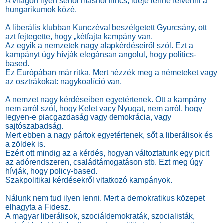
A világon ilyen sehol máshol nincs, ideje lenne felvenni a
hungarikumok közé.
A liberális klubban Kunczéval beszélgetett Gyurcsány, ott
azt fejtegette, hogy „kétfajta kampány van.
Az egyik a nemzetek nagy alapkérdéseiről szól. Ezt a
kampányt úgy hívják elegánsan angolul, hogy politics-
based.
Ez Európában már ritka. Mert nézzék meg a németeket vagy
az osztrákokat: nagykoalíció van.
A nemzet nagy kérdéseiben egyetértenek. Ott a kampány
nem arról szól, hogy Kelet vagy Nyugat, nem arról, hogy
legyen-e piacgazdaság vagy demokrácia, vagy
sajtószabadság.
Mert ebben a nagy pártok egyetértenek, sőt a liberálisok és
a zöldek is.
Ezért ott mindig az a kérdés, hogyan változtatunk egy picit
az adórendszeren, családtámogatáson stb. Ezt meg úgy
hívják, hogy policy-based.
Szakpolitikai kérdésekről vitatkozó kampányok.
Nálunk nem tud ilyen lenni. Mert a demokratikus közepet
elhagyta a Fidesz.
A magyar liberálisok, szociáldemokraták, szocialisták,