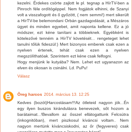
kezelni. Érdekes csörte zajlott le pl. tegnap a HírTV-ben a
Pinroch féle ordítógéppel. Nem fogjátok elhinni, de Szanyi
volt a visszafogott és ő győzött, ( nem semmi!) mert sikerült
a HírTV-be belemondani Orbán gazdagodását, a Mészáros
ügyet és minden egyebet, amit naponta kellene. Ez a jó
módszer, ezt kéne tanítani a többieknek. Egyébként is
kötelezővé tenném a HírTV követését... rengeteget lehet
tanulni tőlük fideszül:) Mert bizonyos emberek csak ezen a
nyelven értenek, tehát csak ezen a nyelven
megszólíthatóak. Szerintem ezt kéne csak felfogni.
Hogy menjünk le kutyába? Nem. Lehet ezt ugyanazon az
elven és okosan is csinálni. Ld. PuPu!
Válasz
Öreg harcos
2014. március 13. 12:25
Kedves (bozót)Harcostásam!!!Az ötleteid nagyon jók...Én
egy ilyen buszos kirándulásra benevezek, sőt hozom a
barátaimat...!Bevallom az ősszel ellátogattunk Felcsútra
(inkognitóban), mert piszkosul kíváncsi voltam.. Nem
nagyon mertünk kíváncsiskodni, az őr (fegyveres) csak
unszolásra mutatta meg a "nevezetes házat".