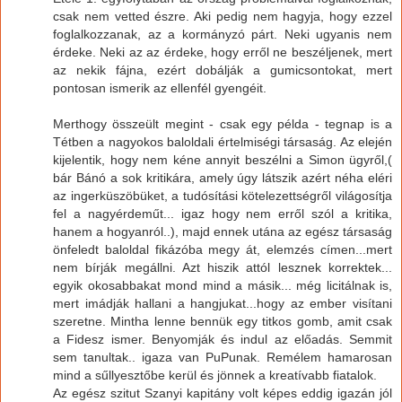
csak nem vetted észre. Aki pedig nem hagyja, hogy ezzel
foglalkozzanak, az a kormányzó párt. Neki ugyanis nem
érdeke. Neki az az érdeke, hogy erről ne beszéljenek, mert
az nekik fájna, ezért dobálják a gumicsontokat, mert
pontosan ismerik az ellenfél gyengéit.
Merthogy összeült megint - csak egy példa - tegnap is a
Tétben a nagyokos baloldali értelmiségi társaság. Az elején
kijelentik, hogy nem kéne annyit beszélni a Simon ügyről,(
bár Bánó a sok kritikára, amely úgy látszik azért néha eléri
az ingerküszöbüket, a tudósítási kötelezettségről világosítja
fel a nagyérdeműt... igaz hogy nem erről szól a kritika,
hanem a hogyanról..), majd ennek utána az egész társaság
önfeledt baloldal fikázóba megy át, elemzés címen...mert
nem bírják megállni. Azt hiszik attól lesznek korrektek...
egyik okosabbakat mond mind a másik... még licitálnak is,
mert imádják hallani a hangjukat...hogy az ember visítani
szeretne. Mintha lenne bennük egy titkos gomb, amit csak
a Fidesz ismer. Benyomják és indul az előadás. Semmit
sem tanultak.. igaza van PuPunak. Remélem hamarosan
mind a sűllyesztőbe kerül és jönnek a kreatívabb fiatalok.
Az egész szitut Szanyi kapitány volt képes eddig igazán jól