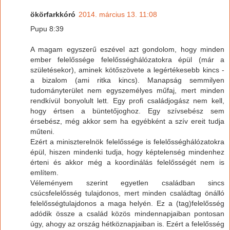
ökörfarkkóró
2014. március 13. 11:08
Pupu 8:39
A magam egyszerű eszével azt gondolom, hogy minden
ember felelőssége felelősséghálózatokra épül (már a
születésekor), aminek kötőszövete a legértékesebb kincs -
a bizalom (ami ritka kincs). Manapság semmilyen
tudományterület nem egyszemélyes műfaj, mert minden
rendkívül bonyolult lett. Egy profi családjogász nem kell,
hogy értsen a büntetőjoghoz. Egy szívsebész sem
érsebész, még akkor sem ha egyébként a szív ereit tudja
műteni.
Ezért a miniszterelnök felelőssége is felelősséghálózatokra
épül, hiszen mindenki tudja, hogy képtelenség mindenhez
érteni és akkor még a koordinálás felelősségét nem is
említem.
Véleményem szerint egyetlen családban sincs
csúcsfelelősség tulajdonos, mert minden családtag önálló
felelősségtulajdonos a maga helyén. Ez a (tag)felelősség
adódik össze a család közös mindennapjaiban pontosan
úgy, ahogy az ország hétköznapjaiban is. Ezért a felelősség