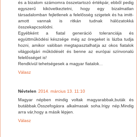
és a bizalom számomra összetartozó értékpár, ebből pedig
egyszerű kikövetkeztetni, hogy egy bizalmatlan
társadalomban fejletlenek a felelősség szigetek és ha imitt-
amott vannak is ritkán tudnak hálózatokká
összekapcsolódni.
Egyébként a fiatal generáció toleranciája és
együttműködési készsége még az öregeket is lázba tudja
hozni, amikor valóban megtapasztalhatja az okos fiatalok
világpolgári működését és benne az európai színvonalú
felelősséget is!
Rendkívül tehetségesek a magyar fiatalok...
Válasz
Névtelen
2014. március 13. 11:10
Magyar népben mindig voltak magyarabbak,buták és
butábbak.Összefogásra alkalmasak soha.Irigy nép.Mindig
arra vár,hogy a másik lépjen.
Válasz