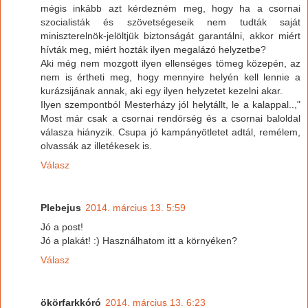
mégis inkább azt kérdezném meg, hogy ha a csornai
szocialisták és szövetségeseik nem tudták saját
miniszterelnök-jelöltjük biztonságát garantálni, akkor miért
hívták meg, miért hozták ilyen megalázó helyzetbe?
Aki még nem mozgott ilyen ellenséges tömeg közepén, az
nem is értheti meg, hogy mennyire helyén kell lennie a
kurázsijának annak, aki egy ilyen helyzetet kezelni akar.
Ilyen szempontból Mesterházy jól helytállt, le a kalappal..,"
Most már csak a csornai rendörség és a csornai baloldal
válasza hiányzik. Csupa jó kampányötletet adtál, remélem,
olvassák az illetékesek is.
Válasz
Plebejus
2014. március 13. 5:59
Jó a post!
Jó a plakát! :) Használhatom itt a környéken?
Válasz
ökörfarkkóró
2014. március 13. 6:23