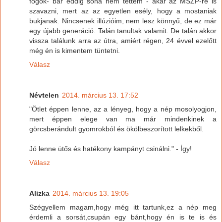
fogok- bár eddig soha nem tettem - akár az MSZP-re is
szavazni, mert az az egyetlen esély, hogy a mostaniak
bukjanak. Nincsenek illúzióim, nem lesz könnyű, de ez már
egy újabb generáció. Talán tanultak valamit. De talán akkor
vissza találunk arra az útra, amiért régen, 24 évvel ezelőtt
még én is kimentem tüntetni.
Válasz
Névtelen
2014. március 13. 17:52
"Ötlet éppen lenne, az a lényeg, hogy a nép mosolyogjon,
mert éppen elege van ma már mindenkinek a
görcsberándult gyomrokból és ökölbeszorított lelkekből.
...
Jó lenne ütős és hatékony kampányt csinálni." - Így!
Válasz
Alizka
2014. március 13. 19:05
Szégyellem magam,hogy még itt tartunk,ez a nép meg
érdemli a sorsát,csupán egy bánt,hogy én is te is és