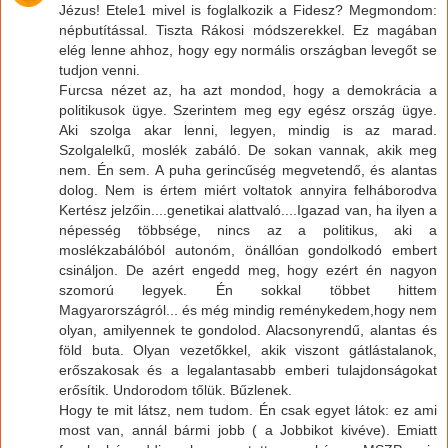
Jézus! Etele1 mivel is foglalkozik a Fidesz? Megmondom:
népbutítással. Tiszta Rákosi módszerekkel. Ez magában
elég lenne ahhoz, hogy egy normális országban levegőt se
tudjon venni.
Furcsa nézet az, ha azt mondod, hogy a demokrácia a
politikusok ügye. Szerintem meg egy egész ország ügye.
Aki szolga akar lenni, legyen, mindig is az marad.
Szolgalelkű, moslék zabáló. De sokan vannak, akik meg
nem. Én sem. A puha gerincűség megvetendő, és alantas
dolog. Nem is értem miért voltatok annyira felháborodva
Kertész jelzőin....genetikai alattvaló....Igazad van, ha ilyen a
népesség többsége, nincs az a politikus, aki a
moslékzabálóból autonóm, önállóan gondolkodó embert
csináljon. De azért engedd meg, hogy ezért én nagyon
szomorú legyek. Én sokkal többet hittem
Magyarországról... és még mindig reménykedem,hogy nem
olyan, amilyennek te gondolod. Alacsonyrendű, alantas és
föld buta. Olyan vezetőkkel, akik viszont gátlástalanok,
erőszakosak és a legalantasabb emberi tulajdonságokat
erősítik. Undorodom tőlük. Bűzlenek.
Hogy te mit látsz, nem tudom. Én csak egyet látok: ez ami
most van, annál bármi jobb ( a Jobbikot kivéve). Emiatt