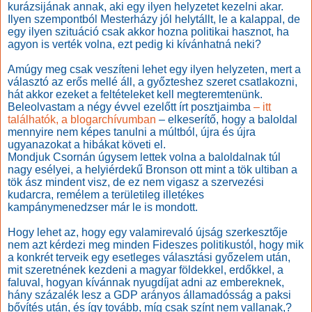
kurázsijának annak, aki egy ilyen helyzetet kezelni akar.
Ilyen szempontból Mesterházy jól helytállt, le a kalappal, de
egy ilyen szituáció csak akkor hozna politikai hasznot, ha
agyon is verték volna, ezt pedig ki kívánhatná neki?
Amúgy meg csak veszíteni lehet egy ilyen helyzeten, mert a
választó az erős mellé áll, a győzteshez szeret csatlakozni,
hát akkor ezeket a feltételeket kell megteremtenünk.
Beleolvastam a négy évvel ezelőtt írt posztjaimba
– itt
találhatók, a blogarchívumban
– elkeserítő, hogy a baloldal
mennyire nem képes tanulni a múltból, újra és újra
ugyanazokat a hibákat követi el.
Mondjuk Csornán úgysem lettek volna a baloldalnak túl
nagy esélyei, a helyiérdekű Bronson ott mint a tök ultiban a
tök ász mindent visz, de ez nem vigasz a szervezési
kudarcra, remélem a területileg illetékes
kampánymenedzser már le is mondott.
Hogy lehet az, hogy egy valamirevaló újság szerkesztője
nem azt kérdezi meg minden Fideszes politikustól, hogy mik
a konkrét terveik egy esetleges választási győzelem után,
mit szeretnének kezdeni a magyar földekkel, erdőkkel, a
faluval, hogyan kívánnak nyugdíjat adni az embereknek,
hány százalék lesz a GDP arányos államadósság a paksi
bővítés után, és így tovább, míg csak színt nem vallanak,?