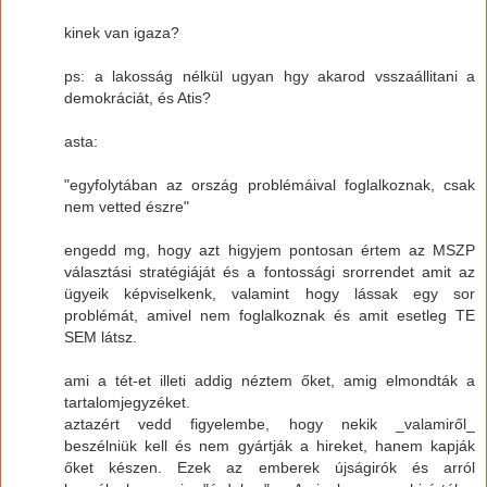
kinek van igaza?
ps: a lakosság nélkül ugyan hgy akarod vsszaállitani a
demokráciát, és Atis?
asta:
"egyfolytában az ország problémáival foglalkoznak, csak
nem vetted észre"
engedd mg, hogy azt higyjem pontosan értem az MSZP
választási stratégiáját és a fontossági srorrendet amit az
ügyeik képviselkenk, valamint hogy lássak egy sor
problémát, amivel nem foglalkoznak és amit esetleg TE
SEM látsz.
ami a tét-et illeti addig néztem őket, amig elmondták a
tartalomjegyzéket.
aztazért vedd figyelembe, hogy nekik _valamiről_
beszélniük kell és nem gyártják a hireket, hanem kapják
őket készen. Ezek az emberek újságirók és arról