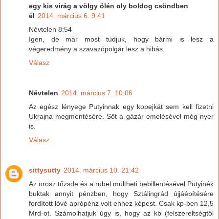
egy kis virág a völgy ölén oly boldog csöndben
él
2014. március 6. 9:41
Névtelen 8:54
Igen, de már most tudjuk, hogy bármi is lesz a
végeredmény a szavazópolgár lesz a hibás.
Válasz
Névtelen
2014. március 7. 10:06
Az egész lényege Putyinnak egy kopejkát sem kell fizetni
Ukrajna megmentésére. Sőt a gázár emelésével még nyer
is.
Válasz
sittysutty
2014. március 10. 21:42
Az orosz tőzsde és a rubel múltheti bebillentésével Putyinék
buktak annyit pénzben, hogy Sztálingrád újjáépítésére
fordított lóvé aprópénz volt ehhez képest. Csak kp-ben 12,5
Mrd-ot. Számolhatjuk úgy is, hogy az kb (felszereltségtől