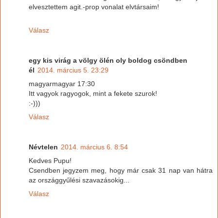
elvesztettem agit.-prop vonalat elvtársaim!
Válasz
egy kis virág a völgy ölén oly boldog csöndben
él
2014. március 5. 23:29
magyarmagyar 17:30
Itt vagyok ragyogok, mint a fekete szurok!
:-)))
Válasz
Névtelen
2014. március 6. 8:54
Kedves Pupu!
Csendben jegyzem meg, hogy már csak 31 nap van hátra
az országgyűlési szavazásokig...
Válasz