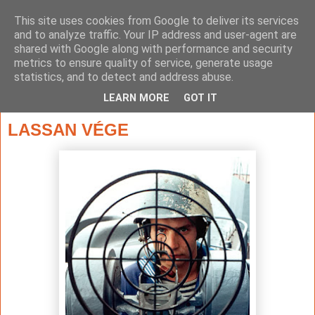
This site uses cookies from Google to deliver its services
and to analyze traffic. Your IP address and user-agent are
shared with Google along with performance and security
metrics to ensure quality of service, generate usage
statistics, and to detect and address abuse.
▼
LEARN MORE
GOT IT
2014. március 5., szerda
LASSAN VÉGE