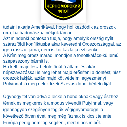
tudatni akarja Amerikával, hogy hol kezdődik az oroszok
orra, ha hadonászhatnékjuk támad.
Azt mindenki pontosan tudja, hogy amelyik ország nyílt
szárazföldi konfliktusba akar keveredni Oroszországgal, az
igen rosszul járna, nem is kockáztatja ezt senki.
A Krím meg orosz marad, mondjon a fonottkalács-küllemű
szépasszony bármit is.
Ha kell, majd lesz belőle önálló állam, és akár
népszavazással is meg lehet majd erősíteni a döntést, hisz
oroszok lakják, aztán majd köt védelmi egyezményt
Putyinnal, ő meg nekik fizeti Szevasztopol bérleti díját.
Úgyhogy fel van adva a lecke a hoholoknak: vagy észhez
térnek és megkeresik a modus vivendit Putyinnal, vagy
igennagyon szegényen fogják végignyomorogni a
következő ötven évet, meg még fáznak is kicsit telente.
Európa pedig nem fog segíteni, mert nincs miből.