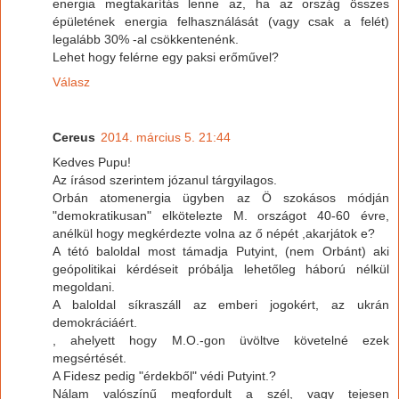
energia megtakarítás lenne az, ha az ország összes
épületének energia felhasználását (vagy csak a felét)
legalább 30% -al csökkentenénk.
Lehet hogy felérne egy paksi erőművel?
Válasz
Cereus
2014. március 5. 21:44
Kedves Pupu!
Az írásod szerintem józanul tárgyilagos.
Orbán atomenergia ügyben az Ö szokásos módján
"demokratikusan" elkötelezte M. országot 40-60 évre,
anélkül hogy megkérdezte volna az ő népét ,akarjátok e?
A tétó baloldal most támadja Putyint, (nem Orbánt) aki
geópolitikai kérdéseit próbálja lehetőleg háború nélkül
megoldani.
A baloldal síkraszáll az emberi jogokért, az ukrán
demokráciáért.
, ahelyett hogy M.O.-gon üvöltve követelné ezek
megsértését.
A Fidesz pedig "érdekből" védi Putyint.?
Nálam valószínű megfordult a szél, vagy tejesen