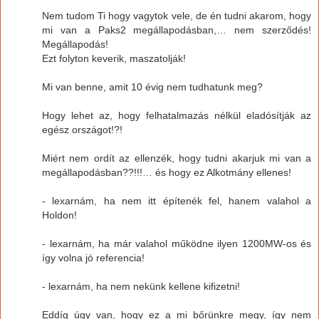
Nem tudom Ti hogy vagytok vele, de én tudni akarom, hogy
mi van a Paks2 megállapodásban,… nem szerződés!
Megállapodás!
Ezt folyton keverik, maszatolják!
Mi van benne, amit 10 évig nem tudhatunk meg?
Hogy lehet az, hogy felhatalmazás nélkül eladósítják az
egész országot!?!
Miért nem ordít az ellenzék, hogy tudni akarjuk mi van a
megállapodásban??!!!… és hogy ez Alkotmány ellenes!
- lexarnám, ha nem itt építenék fel, hanem valahol a
Holdon!
- lexarnám, ha már valahol működne ilyen 1200MW-os és
így volna jó referencia!
- lexarnám, ha nem nekünk kellene kifizetni!
Eddíg úgy van, hogy ez a mi bőrünkre megy, így nem