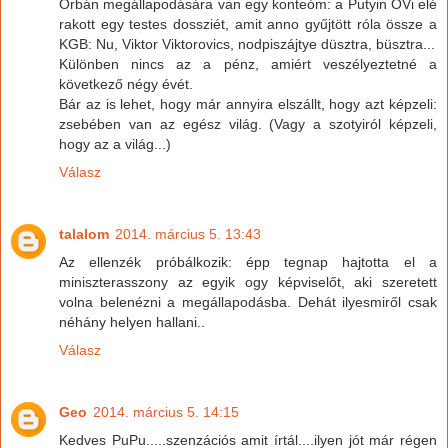
Orbán megállapodására van egy konteóm: a Putyin OVi elé
rakott egy testes dossziét, amit anno gyűjtött róla össze a
KGB: Nu, Viktor Viktorovics, nodpiszájtye düsztra, büsztra...
Különben nincs az a pénz, amiért veszélyeztetné a
következő négy évét.
Bár az is lehet, hogy már annyira elszállt, hogy azt képzeli:
zsebében van az egész világ. (Vagy a szotyiról képzeli,
hogy az a világ...)
Válasz
talalom
2014. március 5. 13:43
Az ellenzék próbálkozik: épp tegnap hajtotta el a
miniszterasszony az egyik ogy képviselőt, aki szeretett
volna belenézni a megállapodásba. Dehát ilyesmiről csak
néhány helyen hallani..
Válasz
Geo
2014. március 5. 14:15
Kedves PuPu.....szenzációs amit írtál....ilyen jót már régen