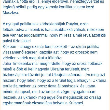
vannak a flotta erői is, ennyi élőerővel, nehézfegyverzet és
légierő nélkül pedig egy komoly konfliktust nem kezd
Moszkva.
A nyugati politikusok körbekiabálják Putyint, ezen
felbátorodva a mieink is harciasabbakká válnak, miközben
tele vannak aggdalommal, hogy mi lesz a már levajazott kis
paksi üzletükkel.
Közben – ahogy ez már lenni szokott – az ukrán politika
visszamenőlegesen igazolja azt, hogy az oroszok nem
véletlen verték magukat a földhöz.
Julia Timosenko már meghirdette, hogy az orosz flottának
minél előbb el kell hagynia Ukrajna területét, mert
biztonsági kockázatot jelent Ukrajna számára – én meg azt
hiszem, hogy lehet, hogy az a terület fogja elhagyni Ukrajna
területét, melyen az orosz flotta állomásozik, és utána
mindenki tapsol, mert az oroszok végre nyugalomban
lesznek, az ukránok meg egyelőre megússzák az ország
egyharmadának elcsatolása helyett a Krímmel.