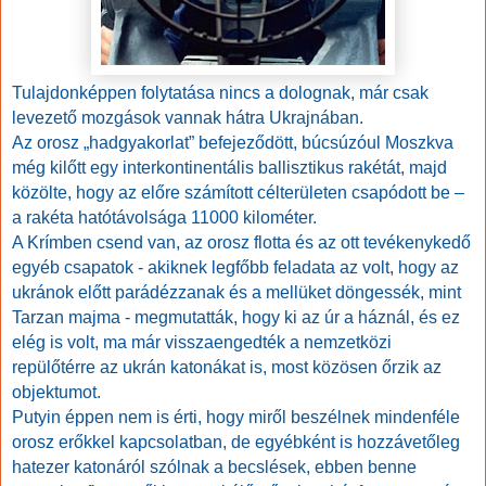
Tulajdonképpen folytatása nincs a dolognak, már csak
levezető mozgások vannak hátra Ukrajnában.
Az orosz „hadgyakorlat” befejeződött, búcsúzóul Moszkva
még kilőtt egy interkontinentális ballisztikus rakétát, majd
közölte, hogy az előre számított célterületen csapódott be –
a rakéta hatótávolsága 11000 kilométer.
A Krímben csend van, az orosz flotta és az ott tevékenykedő
egyéb csapatok - akiknek legfőbb feladata az volt, hogy az
ukránok előtt parádézzanak és a mellüket döngessék, mint
Tarzan majma - megmutatták, hogy ki az úr a háznál, és ez
elég is volt, ma már visszaengedték a nemzetközi
repülőtérre az ukrán katonákat is, most közösen őrzik az
objektumot.
Putyin éppen nem is érti, hogy miről beszélnek mindenféle
orosz erőkkel kapcsolatban, de egyébként is hozzávetőleg
hatezer katonáról szólnak a becslések, ebben benne