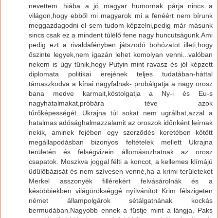
nevettem...hiába a jó magyar humornak párja nincs a
világon,hogy ebből mi magyarok mi a fenéért nem bírunk
meggazdagodni el sem tudom képzelni,pedig már másunk
sincs csak ez a mindent túlélő fene nagy huncutságunk.Ami
pedig ezt a rivaldafényben játszodó bohózatot illeti,hogy
őszinte legyek,nem igazán lehet komolyan venni...valóban
nekem is úgy tűnik,hogy Putyin mint ravasz és jól képzett
diplomata politikai erejének teljes tudatában-háttal
támaszkodva a kínai nagyfalnak- probálgatja a nagy orosz
bana medve karmait,kóstolgatja a Ny-i és Eu-s
nagyhatalmakat,próbára téve azok
tűrőképességét...Ukrajna túl sokat nem ugrálhat,azzal a
hatalmas adósághalmazzalamit az oroszok időnként leírnak
nekik, aminek fejében egy szerződés keretében kötött
megállapodásban bizonyos feltételek mellett Ukrajna
területén és felségvizein állomásozhatnak az orosz
csapatok. Moszkva joggal félti a koncot, a kellemes klímájú
üdülőbázisát és nem szívesen venné,ha a krimi területeket
Merkel asszonyék fillérekért felvásárolnák és a
késöbbiekben világörökséggé nyílvánítot Krim félszigeten
német állampolgárok sétálgatnának kockás
bermudában.Nagyobb ennek a füstje mint a lángja, Paks