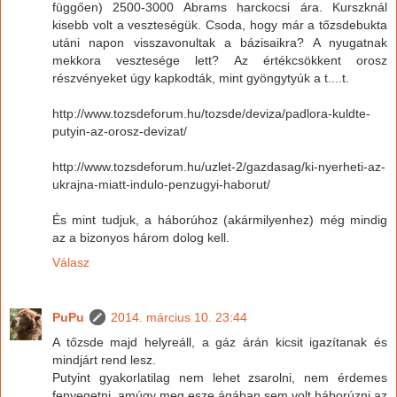
függően) 2500-3000 Abrams harckocsi ára. Kurszknál
kisebb volt a veszteségük. Csoda, hogy már a tőzsdebukta
utáni napon visszavonultak a bázisaikra? A nyugatnak
mekkora vesztesége lett? Az értékcsökkent orosz
részvényeket úgy kapkodták, mint gyöngytyúk a t....t.
http://www.tozsdeforum.hu/tozsde/deviza/padlora-kuldte-
putyin-az-orosz-devizat/
http://www.tozsdeforum.hu/uzlet-2/gazdasag/ki-nyerheti-az-
ukrajna-miatt-indulo-penzugyi-haborut/
És mint tudjuk, a háborúhoz (akármilyenhez) még mindig
az a bizonyos három dolog kell.
Válasz
PuPu
2014. március 10. 23:44
A tőzsde majd helyreáll, a gáz árán kicsit igazítanak és
mindjárt rend lesz.
Putyint gyakorlatilag nem lehet zsarolni, nem érdemes
fenyegetni, amúgy meg esze ágában sem volt háborúzni az