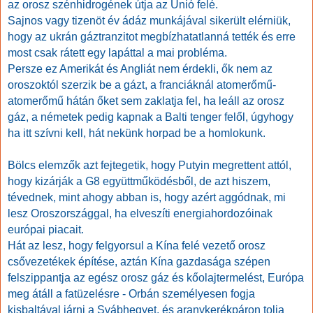
az orosz szénhidrogének útja az Unió felé.
Sajnos vagy tizenöt év ádáz munkájával sikerült elérniük,
hogy az ukrán gáztranzitot megbízhatatlanná tették és erre
most csak rátett egy lapáttal a mai probléma.
Persze ez Amerikát és Angliát nem érdekli, ők nem az
oroszoktól szerzik be a gázt, a franciáknál atomerőmű-
atomerőmű hátán őket sem zaklatja fel, ha leáll az orosz
gáz, a németek pedig kapnak a Balti tenger felől, úgyhogy
ha itt szívni kell, hát nekünk horpad be a homlokunk.
Bölcs elemzők azt fejtegetik, hogy Putyin megrettent attól,
hogy kizárják a G8 együttműködésből, de azt hiszem,
tévednek, mint ahogy abban is, hogy azért aggódnak, mi
lesz Oroszországgal, ha elveszíti energiahordozóinak
európai piacait.
Hát az lesz, hogy felgyorsul a Kína felé vezető orosz
csővezetékek építése, aztán Kína gazdasága szépen
felszippantja az egész orosz gáz és kőolajtermelést, Európa
meg átáll a fatüzelésre - Orbán személyesen fogja
kisbaltával járni a Svábhegyet, és aranykerékpáron tolja