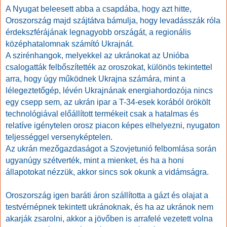
A Nyugat beleesett abba a csapdába, hogy azt hitte,
Oroszország majd szájtátva bámulja, hogy levadásszák róla
érdekszférájának legnagyobb országát, a regionális
középhatalomnak számító Ukrajnát.
A szirénhangok, melyekkel az ukránokat az Unióba
csalogatták felbőszítették az oroszokat, különös tekintettel
arra, hogy úgy működnek Ukrajna számára, mint a
lélegeztetőgép, lévén Ukrajnának energiahordozója nincs
egy csepp sem, az ukrán ipar a T-34-esek korából örökölt
technológiával előállított termékeit csak a hatalmas és
relatíve igénytelen orosz piacon képes elhelyezni, nyugaton
teljességgel versenyképtelen.
Az ukrán mezőgazdaságot a Szovjetunió felbomlása során
ugyanúgy szétverték, mint a mienket, és ha a honi
állapotokat nézzük, akkor sincs sok okunk a vidámságra.
Oroszország igen baráti áron szállította a gázt és olajat a
testvérnépnek tekintett ukránoknak, és ha az ukránok nem
akarják zsarolni, akkor a jövőben is arrafelé vezetett volna