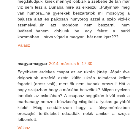
meg,kitudja,ki kinek mennyit lobbizik a zsebébe,de tán már
víz sem lesz a Dunába mire az elkészül...Putyinnak meg
van humora...na gyerekek beszartatok mi, mosolyog a
bajusza alatt és pajkosan hunyorog azzal a szép vízkék
szemeivel...én azt mondom nem beszarni, nem
üvölteni...hanem dobjunk be egy felest a sarki
kocsmában....sírva vígad a magyar...hát nem igaz???
Válasz
magyarmagyar
2014. március 5. 17:30
Egyébként érdekes csapat ez az ukrán jónép. Jópár éve
dolgoztunk arrafelé aztán külön ukrán tolmácsot kellett
fogadni (orosz volt), mert ők nem tudnak oroszul! Hát a
nagy szajuzban hogy a máriába beszéltek? Milyen nyelven
tanultak az oskolában? A csupasz seggükön kívül csak a
marhanagy nemzeti büszkeség világított a lyukas gatyából
kifelé! Máig csodálkozom hogy a túlnyomórészben
oroszajkú területeket odaadták nekik amikor a szojuz
felbomlott.
Válasz