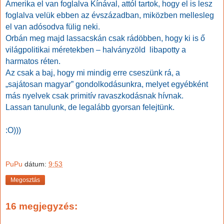
Amerika el van foglalva Kínával, attól tartok, hogy el is lesz
foglalva velük ebben az évszázadban, miközben mellesleg
el van adósodva fülig neki.
Orbán meg majd lassacskán csak rádöbben, hogy ki is ő
világpolitikai méretekben – halványzöld libapotty a
harmatos réten.
Az csak a baj, hogy mi mindig erre cseszünk rá, a
„sajátosan magyar” gondolkodásunkra, melyet egyébként
más nyelvek csak primitív ravaszkodásnak hívnak.
Lassan tanulunk, de legalább gyorsan felejtünk.
:O)))
PuPu
dátum:
9:53
Megosztás
16 megjegyzés: