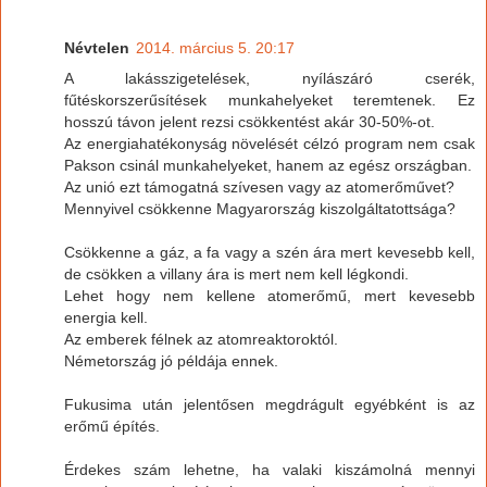
Névtelen
2014. március 5. 20:17
A lakásszigetelések, nyílászáró cserék,
fűtéskorszerűsítések munkahelyeket teremtenek. Ez
hosszú távon jelent rezsi csökkentést akár 30-50%-ot.
Az energiahatékonyság növelését célzó program nem csak
Pakson csinál munkahelyeket, hanem az egész országban.
Az unió ezt támogatná szívesen vagy az atomerőművet?
Mennyivel csökkenne Magyarország kiszolgáltatottsága?
Csökkenne a gáz, a fa vagy a szén ára mert kevesebb kell,
de csökken a villany ára is mert nem kell légkondi.
Lehet hogy nem kellene atomerőmű, mert kevesebb
energia kell.
Az emberek félnek az atomreaktoroktól.
Németország jó példája ennek.
Fukusima után jelentősen megdrágult egyébként is az
erőmű építés.
Érdekes szám lehetne, ha valaki kiszámolná mennyi