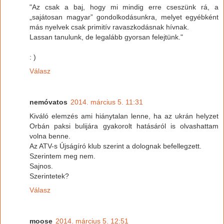
"Az csak a baj, hogy mi mindig erre cseszünk rá, a
„sajátosan magyar” gondolkodásunkra, melyet egyébként
más nyelvek csak primitív ravaszkodásnak hívnak.
Lassan tanulunk, de legalább gyorsan felejtünk."
: )
Válasz
nemóvatos
2014. március 5. 11:31
Kiváló elemzés ami hiánytalan lenne, ha az ukrán helyzet
Orbán paksi bulijára gyakorolt hatásáról is olvashattam
volna benne.
Az ATV-s Újságíró klub szerint a dolognak befellegzett.
Szerintem meg nem.
Sajnos.
Szerintetek?
Válasz
moose
2014. március 5. 12:51