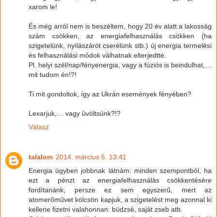
xarom le!
És még arról nem is beszéltem, hogy 20 év alatt a lakosság
szám csökken, az energiafelhasználás csökken (ha
szigetelünk, nyílászárót cserélünk stb.) új energia termelési
és felhasználási módok válhatnak elterjedtté.
Pl. helyi szél/nap/fényenergia, vagy a fúziós is beindulhat,…
mit tudom én!?!
Ti mit gondoltok, így az Ukrán események fényében?
Lexarjuk,… vagy üvöltsünk?!?
Válasz
talalom
2014. március 5. 13:41
Energia ügyben jobbnak látnám: minden szempontból, ha
ezt a pénzt az energiafelhasználás csökkentésére
fordítanánk, persze ez sem egyszerű, mert az
atomerőművet kölcsön kapjuk, a szigetelést meg azonnal ki
kellene fizetni valahonnan: büdzsé, saját zseb atb.