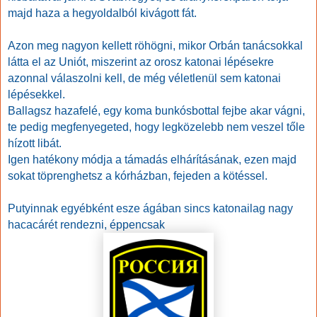
majd haza a hegyoldalból kivágott fát.
Azon meg nagyon kellett röhögni, mikor Orbán tanácsokkal
látta el az Uniót, miszerint az orosz katonai lépésekre
azonnal válaszolni kell, de még véletlenül sem katonai
lépésekkel.
Ballagsz hazafelé, egy koma bunkósbottal fejbe akar vágni,
te pedig megfenyegeted, hogy legközelebb nem veszel tőle
hízott libát.
Igen hatékony módja a támadás elhárításának, ezen majd
sokat töprenghetsz a kórházban, fejeden a kötéssel.
Putyinnak egyébként esze ágában sincs katonailag nagy
hacacárét rendezni, éppencsak