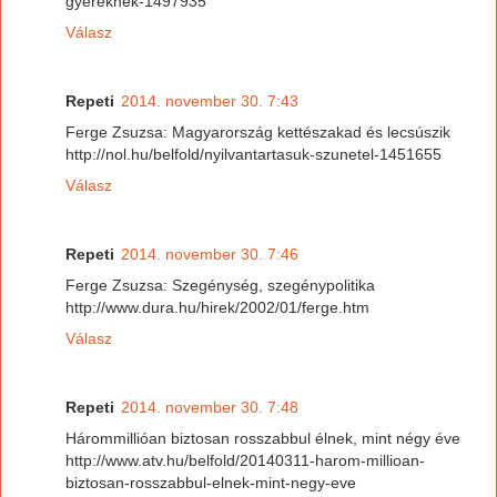
gyereknek-1497935
Válasz
Repeti
2014. november 30. 7:43
Ferge Zsuzsa: Magyarország kettészakad és lecsúszik
http://nol.hu/belfold/nyilvantartasuk-szunetel-1451655
Válasz
Repeti
2014. november 30. 7:46
Ferge Zsuzsa: Szegénység, szegénypolitika
http://www.dura.hu/hirek/2002/01/ferge.htm
Válasz
Repeti
2014. november 30. 7:48
Hárommillióan biztosan rosszabbul élnek, mint négy éve
http://www.atv.hu/belfold/20140311-harom-millioan-
biztosan-rosszabbul-elnek-mint-negy-eve