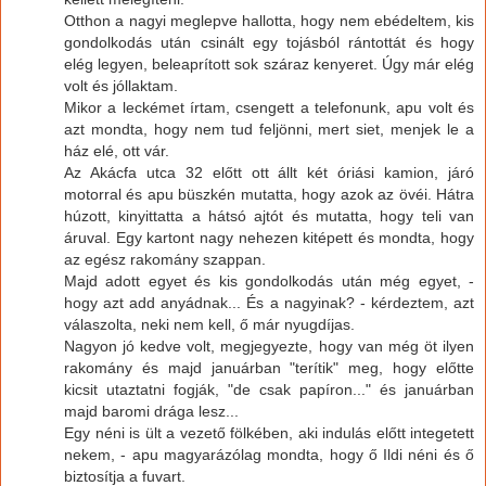
Otthon a nagyi meglepve hallotta, hogy nem ebédeltem, kis
gondolkodás után csinált egy tojásból rántottát és hogy
elég legyen, beleaprított sok száraz kenyeret. Úgy már elég
volt és jóllaktam.
Mikor a leckémet írtam, csengett a telefonunk, apu volt és
azt mondta, hogy nem tud feljönni, mert siet, menjek le a
ház elé, ott vár.
Az Akácfa utca 32 előtt ott állt két óriási kamion, járó
motorral és apu büszkén mutatta, hogy azok az övéi. Hátra
húzott, kinyittatta a hátsó ajtót és mutatta, hogy teli van
áruval. Egy kartont nagy nehezen kitépett és mondta, hogy
az egész rakomány szappan.
Majd adott egyet és kis gondolkodás után még egyet, -
hogy azt add anyádnak... És a nagyinak? - kérdeztem, azt
válaszolta, neki nem kell, ő már nyugdíjas.
Nagyon jó kedve volt, megjegyezte, hogy van még öt ilyen
rakomány és majd januárban "terítik" meg, hogy előtte
kicsit utaztatni fogják, "de csak papíron..." és januárban
majd baromi drága lesz...
Egy néni is ült a vezető fölkében, aki indulás előtt integetett
nekem, - apu magyarázólag mondta, hogy ő Ildi néni és ő
biztosítja a fuvart.