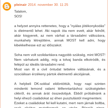
pleinair
2014. november 30. 11:25
Talalom,
SOS!
a helyzet annyira rettenetes, hogy a "nyálas jótékonykodás"
is életmentő lehet. Aki napok óta nem evett, akár felnőtt,
akár kisgyerek, az nem várhat a társadalmi változásra,
munkahely létrejöttére, annak MOST kell adni, hogy
kibekkelhesse ezt az időszakot.
Soha nem volt szolidaritásra nagyobb szükség, mint MOST!
Nem várhatunk addig, míg a tolvaj banda elkotródik, és
felépül az ideális társadalmi rend.
Most van itt a civil öntudat tettekre váltásának, és a
szociálisan érzékeny pártok életmentő akciójának.
A helybeli DK-sokkal eldöntöttük, hogy napi szinten
mindenki lemond valami létfenntartáshoz szükségtelen
cikkről, és annak árát összedobjuk. Ebből próbálnánk a
helyi éhező családokat az éhen pusztulástól megmenteni.
Ezeket a családokat fel kell kutatni, mert nem járnak boltba,
csak elvétve mutatkoznak az utcán. Pénzük nincs,