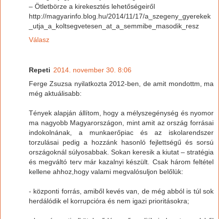
– Ötletbörze a kirekesztés lehetőségeiről
http://magyarinfo.blog.hu/2014/11/17/a_szegeny_gyerekek
_utja_a_koltsegvetesen_at_a_semmibe_masodik_resz
Válasz
Repeti
2014. november 30. 8:06
Ferge Zsuzsa nyilatkozta 2012-ben, de amit mondottm, ma
még aktuálisabb:
Tények alapján állítom, hogy a mélyszegénység és nyomor
ma nagyobb Magyarországon, mint amit az ország forrásai
indokolnának, a munkaerőpiac és az iskolarendszer
torzulásai pedig a hozzánk hasonló fejlettségű és sorsú
országoknál súlyosabbak. Sokan keresik a kiutat – stratégia
és megváltó terv már kazalnyi készült. Csak három feltétel
kellene ahhoz,hogy valami megvalósuljon belőlük:
- központi forrás, amiből kevés van, de még abból is túl sok
herdálódik el korrupcióra és nem igazi prioritásokra;