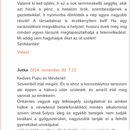
Valamit ki kell találni, h ez a sok semmirekellő seggfej, akik
azt hiszik a pénz, a hatalom örök, szembesüljenek a
gaztetteikkel, h nyomorba döntötték a nép egyre nagyobb
részét! A társadalmat is érzékenyíteni kell! Ha egy
varázsütésre megváltozna a helyzet, hosszú évek még míg
minden egyes társunk megtapasztalhatja a felemelkedést.
Mi addig sem hagyhatjuk őket az út szélén!
Szolidaritás!
Válasz
Jutka
2014. november 30. 7:22
Kedves Pupu és Mindenki!
Szivemből irtál megint. Én is ahoz a korosztályhoz tartozom
aki éppen a háború után született, és amiről irtál meg
vannak az emlékeim.
Önkéntes vagyok egy lelkisegély szolgálatnál és amiket
hallok a névtelenül betelefonálóktól minden alkalommal
sziven ütnek.Súlyos ideg és egyébb betegek nem tudják
kiváltani a gyógyszerüket, nagyszülök tartják el a felnőtt
gyereküket,unokájukat