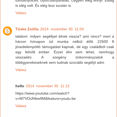
Elmúltnyólcév, Gyurcsányahibás. Legyen elég ennyi. Eddig
is elég volt. És elég lesz ezután is.
Válasz
Tüske Zsófia
2014. november 30. 11:04
talalom: milyen segéllyel élnek vissza? ami nincs? mert a
három hónapon túl munka nélkül élők 22500 ft
jövedelempótló támogatást kapnak, de egy családból csak
egy felnőtt ember. Ezzel élni sem lehet, nemhogy
visszaélni. A szegény önkormányzatok a
többgyerekeseknek sem tudnak szociális segélyt adni.
Válasz
hello
2014. november 30. 11:13
https://www.youtube.com/watch?
v=W7VOiJHbw9M&feature=youtu.be
Válasz