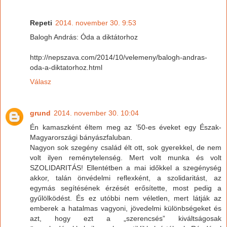
Repeti
2014. november 30. 9:53
Balogh András: Óda a diktátorhoz
http://nepszava.com/2014/10/velemeny/balogh-andras-
oda-a-diktatorhoz.html
Válasz
grund
2014. november 30. 10:04
Én kamaszként éltem meg az ’50-es éveket egy Észak-
Magyarországi bányászfaluban.
Nagyon sok szegény család élt ott, sok gyerekkel, de nem
volt ilyen reménytelenség. Mert volt munka és volt
SZOLIDARITÁS! Ellentétben a mai időkkel a szegénység
akkor, talán önvédelmi reflexként, a szolidaritást, az
egymás segítésének érzését erősítette, most pedig a
gyűlölködést. És ez utóbbi nem véletlen, mert látják az
emberek a hatalmas vagyoni, jövedelmi különbségeket és
azt, hogy ezt a „szerencsés” kiváltságosak