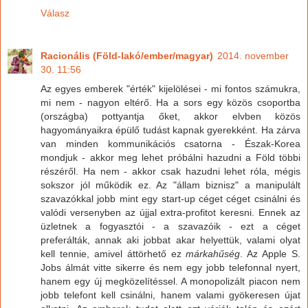
Válasz
Racionális (Föld-lakó/ember/magyar)
2014. november
30. 11:56
Az egyes emberek "érték" kijelölései - mi fontos számukra,
mi nem - nagyon eltérő. Ha a sors egy közös csoportba
(országba) pottyantja őket, akkor elvben közös
hagyományaikra épülő tudást kapnak gyerekként. Ha zárva
van minden kommunikációs csatorna - Észak-Korea
mondjuk - akkor meg lehet próbálni hazudni a Föld többi
részéről. Ha nem - akkor csak hazudni lehet róla, mégis
sokszor jól működik ez. Az "állam biznisz" a manipulált
szavazókkal jobb mint egy start-up céget céget csinálni és
valódi versenyben az újjal extra-profitot keresni. Ennek az
üzletnek a fogyasztói - a szavazóik - ezt a céget
preferálták, annak aki jobbat akar helyettük, valami olyat
kell tennie, amivel áttörhető ez
márkahűség
. Az Apple S.
Jobs álmát vitte sikerre és nem egy jobb telefonnal nyert,
hanem egy új megközelítéssel. A monopolizált piacon nem
jobb telefont kell csinálni, hanem valami gyökeresen újat