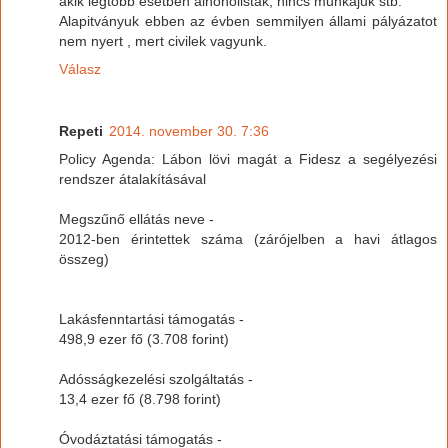
akik legtöbb esetben alhoholisták, nincs munkájuk stb.
Alapitványuk ebben az évben semmilyen állami pályázatot
nem nyert , mert civilek vagyunk.
Válasz
Repeti
2014. november 30. 7:36
Policy Agenda: Lábon lövi magát a Fidesz a segélyezési
rendszer átalakításával
Megszűnő ellátás neve -
2012-ben érintettek száma (zárójelben a havi átlagos
összeg)
Lakásfenntartási támogatás -
498,9 ezer fő (3.708 forint)
Adósságkezelési szolgáltatás -
13,4 ezer fő (8.798 forint)
Óvodáztatási támogatás -