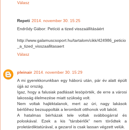
Válasz
Repeti
2014. november 30. 15:25
Endrődy Gábor: Petíció a tized visszaállításáért
http://www.galamuscsoport.hu/tartalom/cikk/424986_peticio
_a_tized_visszaallitasaert
Válasz
pleinair
2014. november 30. 15:29
A mi gyerekkorunkban egy háború után, pár év alatt épült
újjá az ország.
Igaz, hogy a falusiak padlásait lesöpörték, de erre a városi
lakosság élelmezése miatt szükség volt.
Nem voltak hajléktalanok, mert az úri, nagy lakások
bérlőihez bezsuppolták a lerombolt otthonok volt lakóit.
A hatalmas bérházak tele voltak svábbogárral és
poloskával. Ezek a kis "társbérlők" nem törődtek a
proletárdiktatúrával, a gezarol is csak lassan végzett velük.