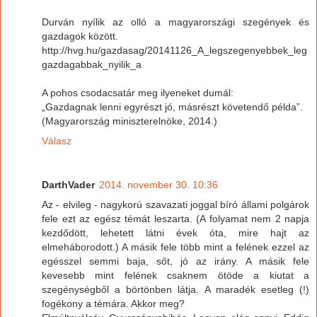
Durván nyílik az olló a magyarországi szegények és
gazdagok között.
http://hvg.hu/gazdasag/20141126_A_legszegenyebbek_leg
gazdagabbak_nyilik_a
A pohos csodacsatár meg ilyeneket dumál:
„Gazdagnak lenni egyrészt jó, másrészt követendő példa”.
(Magyarország miniszterelnöke, 2014.)
Válasz
DarthVader
2014. november 30. 10:36
Az - elvileg - nagykorú szavazati joggal bíró állami polgárok
fele ezt az egész témát leszarta. (A folyamat nem 2 napja
kezdődött, lehetett látni évek óta, mire hajt az
elmeháborodott.) A másik fele több mint a felének ezzel az
egésszel semmi baja, sőt, jó az irány. A másik fele
kevesebb mint felének csaknem ötöde a kiutat a
szegénységből a börtönben látja. A maradék esetleg (!)
fogékony a témára. Akkor meg?