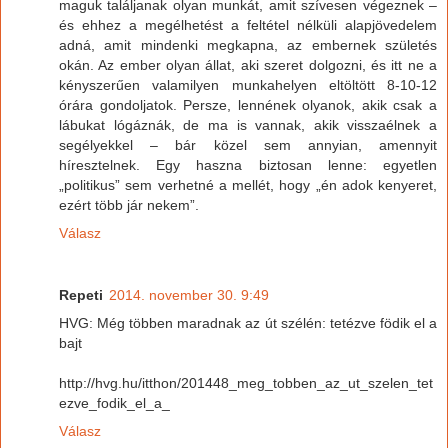
maguk találjanak olyan munkát, amit szívesen végeznek –
és ehhez a megélhetést a feltétel nélküli alapjövedelem
adná, amit mindenki megkapna, az embernek születés
okán. Az ember olyan állat, aki szeret dolgozni, és itt ne a
kényszerűen valamilyen munkahelyen eltöltött 8-10-12
órára gondoljatok. Persze, lennének olyanok, akik csak a
lábukat lógáznák, de ma is vannak, akik visszaélnek a
segélyekkel – bár közel sem annyian, amennyit
híresztelnek. Egy haszna biztosan lenne: egyetlen
„politikus” sem verhetné a mellét, hogy „én adok kenyeret,
ezért több jár nekem”.
Válasz
Repeti
2014. november 30. 9:49
HVG: Még többen maradnak az út szélén: tetézve födik el a
bajt
http://hvg.hu/itthon/201448_meg_tobben_az_ut_szelen_tet
ezve_fodik_el_a_
Válasz