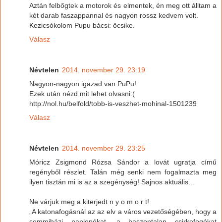
Aztán felbőgtek a motorok és elmentek, én meg ott álltam a
két darab faszappannal és nagyon rossz kedvem volt.
Kezicsókolom Pupu bácsi: öcsike.
Válasz
Névtelen
2014. november 29. 23:19
Nagyon-nagyon igazad van PuPu!
Ezek után nézd mit lehet olvasni:(
http://nol.hu/belfold/tobb-is-veszhet-mohinal-1501239
Válasz
Névtelen
2014. november 29. 23:25
Móricz Zsigmond Rózsa Sándor a lovát ugratja című
regényből részlet. Talán még senki nem fogalmazta meg
ilyen tisztán mi is az a szegénység! Sajnos aktuális…
Ne várjuk meg a kiterjedt n y o m o r t!
„A katonafogásnál az az elv a város vezetőségében, hogy a
semmiházi naplopókat, a haszontalan csirkefogókat