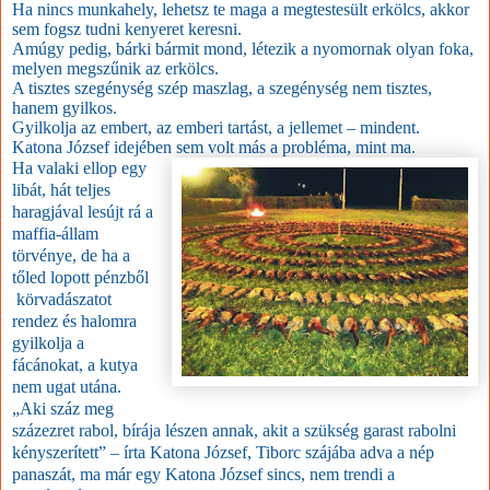
Ha nincs munkahely, lehetsz te maga a megtestesült erkölcs, akkor
sem fogsz tudni kenyeret keresni.
Amúgy pedig, bárki bármit mond, létezik a nyomornak olyan foka,
melyen megszűnik az erkölcs.
A tisztes szegénység szép maszlag, a szegénység nem tisztes,
hanem gyilkos.
Gyilkolja az embert, az emberi tartást, a jellemet – mindent.
Katona József idejében sem volt más a probléma, mint ma.
Ha valaki ellop egy
libát, hát teljes
haragjával lesújt rá a
maffia-állam
törvénye, de ha a
tőled lopott pénzből
körvadászatot
rendez és halomra
gyilkolja a
fácánokat, a kutya
nem ugat utána.
„Aki száz meg
százezret rabol, bírája lészen annak, akit a szükség garast rabolni
kényszerített” – írta Katona József, Tiborc szájába adva a nép
panaszát, ma már egy Katona József sincs, nem trendi a