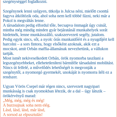
szegénységgel foglalkozni.
Szegénynek lenni szégyen, titkolja is Julcsa néni, mielőtt csonttá
fagyva átköltözik oda, ahol soha nem kell többé fázni, neki már a
Pokol is megváltás lenne.
A társadalom pedig elfordul tőle, becsapva önmagát úgy csinál,
mintha még mindig minden gyár bejáratánál munkahelyek sorát
hirdetnék, lenne munkásszálló, szakszervezeti segély, jutalom.
Pedig egyik sincs, sőt, a nyolc órás munkaidőért és a nyugdíjért kell
harcolni – a sors fintora, hogy elsőként azoknak, akik ezt a
mocskot, amit Orbán maffia-államának nevezhetünk, a vállukon
tartják.
Most ismét nekiveselkedett Orbán, örök nyomorba taszítani a
legszegényebbeket, ellehetetleníteni bármiféle társadalmi mobilitást.
Nincs út felfelé, a művelődés lehetőségét is megvonják a
szegénytől, a nyomorgó gyermekét, unokáját is nyomorra ítéli ez a
rendszer.
Ugyan Vörös Csepel már régen nincs, szervezett nagyipari
munkásság is csak nyomokban létezik, de a dal – úgy látszik –
örökérvényű marad:
„Még, még, még és még!
A burzsujnak soha nem elég.
Lásd, lásd, lásd, már lásd,
A sorsod az elpusztulás!