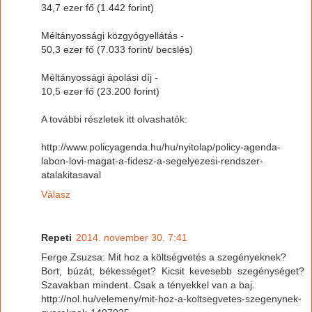
34,7 ezer fő (1.442 forint)
Méltányossági közgyógyellátás -
50,3 ezer fő (7.033 forint/ becslés)
Méltányossági ápolási díj -
10,5 ezer fő (23.200 forint)
A további részletek itt olvashatók:
http://www.policyagenda.hu/hu/nyitolap/policy-agenda-
labon-lovi-magat-a-fidesz-a-segelyezesi-rendszer-
atalakitasaval
Válasz
Repeti
2014. november 30. 7:41
Ferge Zsuzsa: Mit hoz a költségvetés a szegényeknek?
Bort, búzát, békességet? Kicsit kevesebb szegénységet?
Szavakban mindent. Csak a tényekkel van a baj.
http://nol.hu/velemeny/mit-hoz-a-koltsegvetes-szegenynek-