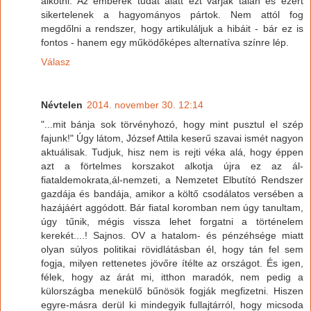
alkotni. Az emberek tudat alatt ezt várják talán és ezért
sikertelenek a hagyományos pártok. Nem attól fog
megdőlni a rendszer, hogy artikuláljuk a hibáit - bár ez is
fontos - hanem egy működőképes alternatíva színre lép.
Válasz
Névtelen
2014. november 30. 12:14
"...mit bánja sok törvényhozó, hogy mint pusztul el szép
fajunk!" Úgy látom, József Attila keserű szavai ismét nagyon
aktuálisak. Tudjuk, hisz nem is rejti véka alá, hogy éppen
azt a förtelmes korszakot alkotja újra ez az ál-
fiataldemokrata,ál-nemzeti, a Nemzetet Elbutító Rendszer
gazdája és bandája, amikor a költő csodálatos versében a
hazájáért aggódott. Bár fiatal koromban nem úgy tanultam,
úgy tűnik, mégis vissza lehet forgatni a történelem
kerekét....! Sajnos. OV a hatalom- és pénzéhsége miatt
olyan súlyos politikai rövidlátásban él, hogy tán fel sem
fogja, milyen rettenetes jövőre ítélte az országot. És igen,
félek, hogy az árát mi, itthon maradók, nem pedig a
külországba menekülő bűnösök fogják megfizetni. Hiszen
egyre-másra derül ki mindegyik fullajtárról, hogy micsoda