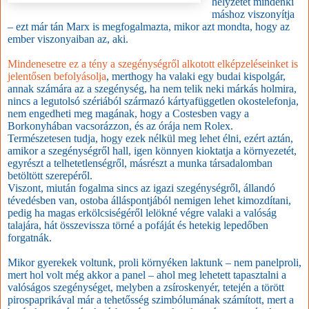
helyzetét mindenki
máshoz viszonyítja
– ezt már tán Marx is megfogalmazta, mikor azt mondta, hogy az
ember viszonyaiban az, aki.
Mindenesetre ez a tény a szegénységről alkotott elképzeléseinket is
jelentősen befolyásolja
,
merthogy ha valaki egy budai kispolgár,
annak számára az a szegénység, ha nem telik neki márkás holmira,
nincs a legutolsó szériából származó kártyafüggetlen okostelefonja,
nem engedheti meg magának, hogy a Costesben vagy a
Borkonyhában vacsorázzon, és az órája nem Rolex.
Természetesen tudja, hogy ezek nélkül meg lehet élni, ezért aztán,
amikor a szegénységről hall, igen könnyen kioktatja a környezetét,
egyrészt a telhetetlenségről, másrészt a munka társadalomban
betöltött szerepéről.
Viszont, miután fogalma sincs az igazi szegénységről, állandó
tévedésben van, ostoba álláspontjából nemigen lehet kimozdítani,
pedig ha magas erkölcsiségéről lelökné végre valaki a valóság
talajára, hát összevissza törné a pofáját és hetekig lepedőben
forgatnák.
Mikor gyerekek voltunk, proli környéken laktunk – nem panelproli,
mert hol volt még akkor a panel – ahol meg lehetett tapasztalni a
valóságos szegénységet, melyben a zsíroskenyér, tetején a törött
pirospaprikával már a tehetősség szimbólumának számított, mert a