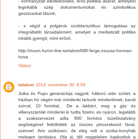
- kormányzati elköteleződés, erős politikai akarat, amelyből
leginkább szép dokumentumokat és szimbolikus
gesztusokat látunk;
- s végül a polgárok szolidarisztikus támogatása az
integráltabb társadalomért, amelyet a mediatizált politika
inkább gyengít, mint erősít.
http://muon.hu/on-line-tartalom/680-ferge-zsuzsa-honnan-
hova
Válasz
talalom
2014. november 30. 8:59
Jutka és Pupu generációja vagyok: háború után szület, a
házban hó végén már mindenki tartozik mindenkinek, kanál
zsírral, 10 forinttal... De a lakbért, meg a gáz és
villanyszámlát mindenki ki tudta fizetni, és nyáron, legalább
a szakszervezet adta 900 forintos tüzelőutalvány
segítségével feltöltötték az összes pincerekeszt fával,
szénnel. Ami szűkösen, de elég volt a szoba-konyhák
melegen tartására. (Na jó, téli reggeleken kapkodtuk a