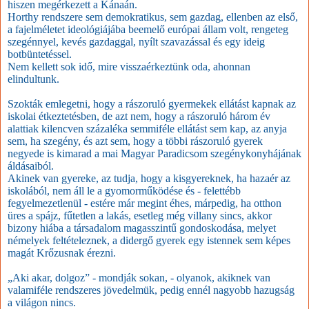
hiszen megérkezett a Kánaán.
Horthy rendszere sem demokratikus, sem gazdag, ellenben az első,
a fajelméletet ideológiájába beemelő európai állam volt, rengeteg
szegénnyel, kevés gazdaggal, nyílt szavazással és egy ideig
botbüntetéssel.
Nem kellett sok idő, mire visszaérkeztünk oda, ahonnan
elindultunk.
Szokták emlegetni, hogy a rászoruló gyermekek ellátást kapnak az
iskolai étkeztetésben, de azt nem, hogy a rászoruló három év
alattiak kilencven százaléka semmiféle ellátást sem kap, az anyja
sem, ha szegény, és azt sem, hogy a többi rászoruló gyerek
negyede is kimarad a mai Magyar Paradicsom szegénykonyhájának
áldásaiból.
Akinek van gyereke, az tudja, hogy a kisgyereknek, ha hazaér az
iskolából, nem áll le a gyomorműködése és - felettébb
fegyelmezetlenül - estére már megint éhes, márpedig, ha otthon
üres a spájz, fűtetlen a lakás, esetleg még villany sincs, akkor
bizony hiába a társadalom magasszintű gondoskodása, melyet
némelyek feltételeznek, a didergő gyerek egy istennek sem képes
magát Krőzusnak érezni.
„Aki akar, dolgoz” - mondják sokan, - olyanok, akiknek van
valamiféle rendszeres jövedelmük, pedig ennél nagyobb hazugság
a világon nincs.