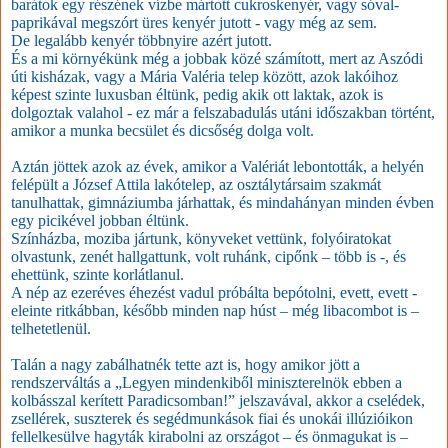
barátok egy részének vízbe mártott cukroskenyér, vagy sóval-
paprikával megszórt üres kenyér jutott - vagy még az sem.
De legalább kenyér többnyire azért jutott.
És a mi környékünk még a jobbak közé számított, mert az Aszódi
úti kisházak, vagy a Mária Valéria telep között, azok lakóihoz
képest szinte luxusban éltünk, pedig akik ott laktak, azok is
dolgoztak valahol - ez már a felszabadulás utáni időszakban történt,
amikor a munka becsület és dicsőség dolga volt.
Aztán jöttek azok az évek, amikor a Valériát lebontották, a helyén
felépült a József Attila lakótelep, az osztálytársaim szakmát
tanulhattak, gimnáziumba járhattak, és mindahányan minden évben
egy picikével jobban éltünk.
Színházba, moziba jártunk, könyveket vettünk, folyóiratokat
olvastunk, zenét hallgattunk, volt ruhánk, cipőnk – több is -, és
ehettünk, szinte korlátlanul.
A nép az ezeréves éhezést vadul próbálta bepótolni, evett, evett -
eleinte ritkábban, később minden nap húst – még libacombot is –
telhetetlenül.
Talán a nagy zabálhatnék tette azt is, hogy amikor jött a
rendszerváltás a „Legyen mindenkiből miniszterelnök ebben a
kolbásszal kerített Paradicsomban!” jelszavával, akkor a cselédek,
zsellérek, suszterek és segédmunkások fiai és unokái illúzióikon
fellelkesülve hagyták kirabolni az országot – és önmagukat is –