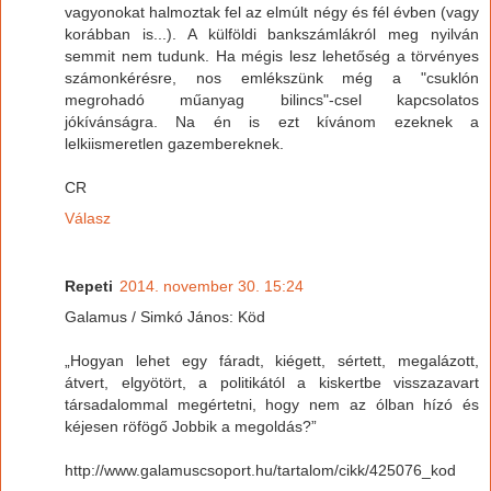
vagyonokat halmoztak fel az elmúlt négy és fél évben (vagy
korábban is...). A külföldi bankszámlákról meg nyilván
semmit nem tudunk. Ha mégis lesz lehetőség a törvényes
számonkérésre, nos emlékszünk még a "csuklón
megrohadó műanyag bilincs"-csel kapcsolatos
jókívánságra. Na én is ezt kívánom ezeknek a
lelkiismeretlen gazembereknek.
CR
Válasz
Repeti
2014. november 30. 15:24
Galamus / Simkó János: Köd
„Hogyan lehet egy fáradt, kiégett, sértett, megalázott,
átvert, elgyötört, a politikától a kiskertbe visszazavart
társadalommal megértetni, hogy nem az ólban hízó és
kéjesen röfögő Jobbik a megoldás?”
http://www.galamuscsoport.hu/tartalom/cikk/425076_kod