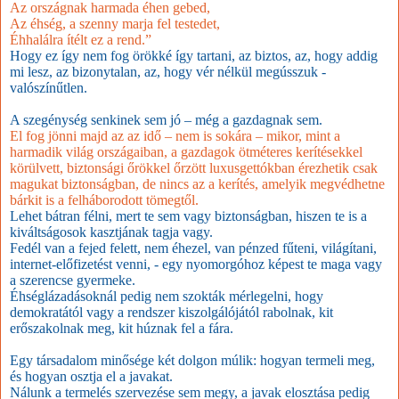
Az országnak harmada éhen gebed,
Az éhség, a szenny marja fel testedet,
Éhhalálra ítélt ez a rend.”
Hogy ez így nem fog örökké így tartani, az biztos, az, hogy addig
mi lesz, az bizonytalan, az, hogy vér nélkül megússzuk -
valószínűtlen.
A szegénység senkinek sem jó – még a gazdagnak sem.
El fog jönni majd az az idő – nem is sokára – mikor, mint a
harmadik világ országaiban, a gazdagok ötméteres kerítésekkel
körülvett, biztonsági őrökkel őrzött luxusgettókban érezhetik csak
magukat biztonságban, de nincs az a kerítés, amelyik megvédhetne
bárkit is a felháborodott tömegtől.
Lehet bátran félni, mert te sem vagy biztonságban, hiszen te is a
kiváltságosok kasztjának tagja vagy.
Fedél van a fejed felett, nem éhezel, van pénzed fűteni, világítani,
internet-előfizetést venni, - egy nyomorgóhoz képest te maga vagy
a szerencse gyermeke.
Éhséglázadásoknál pedig nem szokták mérlegelni, hogy
demokratától vagy a rendszer kiszolgálójától rabolnak, kit
erőszakolnak meg, kit húznak fel a fára.
Egy társadalom minősége két dolgon múlik: hogyan termeli meg,
és hogyan osztja el a javakat.
Nálunk a termelés szervezése sem megy, a javak elosztása pedig