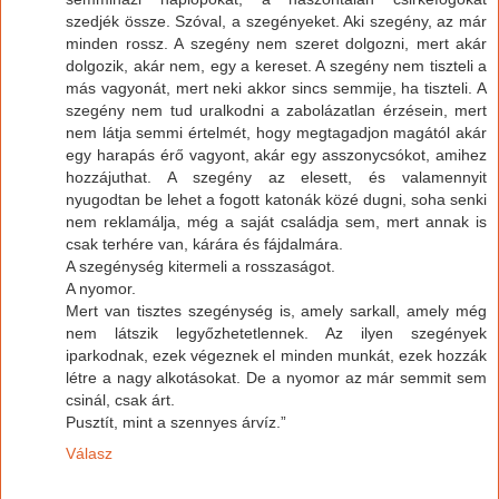
szedjék össze. Szóval, a szegényeket. Aki szegény, az már
minden rossz. A szegény nem szeret dolgozni, mert akár
dolgozik, akár nem, egy a kereset. A szegény nem tiszteli a
más vagyonát, mert neki akkor sincs semmije, ha tiszteli. A
szegény nem tud uralkodni a zabolázatlan érzésein, mert
nem látja semmi értelmét, hogy megtagadjon magától akár
egy harapás érő vagyont, akár egy asszonycsókot, amihez
hozzájuthat. A szegény az elesett, és valamennyit
nyugodtan be lehet a fogott katonák közé dugni, soha senki
nem reklamálja, még a saját családja sem, mert annak is
csak terhére van, kárára és fájdalmára.
A szegénység kitermeli a rosszaságot.
A nyomor.
Mert van tisztes szegénység is, amely sarkall, amely még
nem látszik legyőzhetetlennek. Az ilyen szegények
iparkodnak, ezek végeznek el minden munkát, ezek hozzák
létre a nagy alkotásokat. De a nyomor az már semmit sem
csinál, csak árt.
Pusztít, mint a szennyes árvíz.”
Válasz