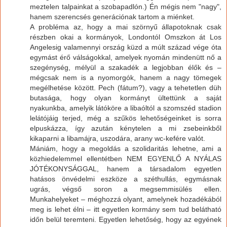
meztelen talpainkat a szobapadlón.) Én mégis nem "nagy",
hanem szerencsés generációnak tartom a miénket.
A probléma az, hogy a mai szörnyű állapotoknak csak
részben okai a kormányok, Londontól Omszkon át Los
Angelesig valamennyi ország küzd a múlt század vége óta
egymást érő válságokkal, amelyek nyomán mindenütt nő a
szegénység, mélyül a szakadék a legjobban élők és –
mégcsak nem is a nyomorgók, hanem a nagy tömegek
megélhetése között. Pech (fátum?), vagy a tehetetlen düh
butasága, hogy olyan kormányt ültettünk a saját
nyakunkba, amelyik látóköre a libaóltól a szomszéd stadion
lelátójáig terjed, még a szűkös lehetőségeinket is sorra
elpuskázza, így azután kénytelen a mi zsebeinkből
kikaparni a libamájra, uszodára, arany wc-kefére valót.
Mániám, hogy a megoldás a szolidaritás lehetne, ami a
közhiedelemmel ellentétben NEM EGYENLŐ A NYÁLAS
JÓTÉKONYSÁGGAL, hanem a társadalom egyetlen
hatásos önvédelmi eszköze a széthullás, egymásnak
ugrás, végső soron a megsemmisülés ellen.
Munkahelyeket – méghozzá olyant, amelynek hozadékából
meg is lehet élni – itt egyetlen kormány sem tud belátható
időn belül teremteni. Egyetlen lehetőség, hogy az egyének