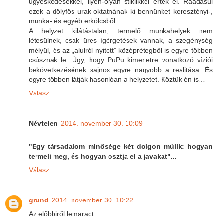
ügyeskedésekkel, ilyen-olyan stiklikkel érték el. Ráadásul
ezek a dölyfös urak oktatnának ki bennünket keresztényi-,
munka- és egyéb erkölcsből.
A helyzet kilátástalan, termelő munkahelyek nem
létesülnek, csak üres ígérgetések vannak, a szegénység
mélyül, és az „alulról nyitott” középrétegből is egyre többen
csúsznak le. Úgy, hogy PuPu kimenetre vonatkozó víziói
bekövetkezésének sajnos egyre nagyobb a realitása. És
egyre többen látják hasonlóan a helyzetet. Köztük én is…
Válasz
Névtelen
2014. november 30. 10:09
"Egy társadalom minősége két dolgon múlik: hogyan
termeli meg, és hogyan osztja el a javakat"...
Válasz
grund
2014. november 30. 10:22
Az előbbiről lemaradt: