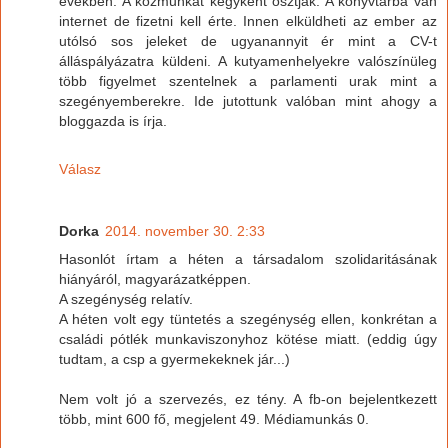
években. A közmunkát kegyként osztják. A könyvtárba van
internet de fizetni kell érte. Innen elküldheti az ember az
utólsó sos jeleket de ugyanannyit ér mint a CV-t
álláspályázatra küldeni. A kutyamenhelyekre valószínüleg
több figyelmet szentelnek a parlamenti urak mint a
szegényemberekre. Ide jutottunk valóban mint ahogy a
bloggazda is írja.
Válasz
Dorka
2014. november 30. 2:33
Hasonlót írtam a héten a társadalom szolidaritásának
hiányáról, magyarázatképpen.
A szegénység relatív.
A héten volt egy tüntetés a szegénység ellen, konkrétan a
családi pótlék munkaviszonyhoz kötése miatt. (eddig úgy
tudtam, a csp a gyermekeknek jár...)
Nem volt jó a szervezés, ez tény. A fb-on bejelentkezett
több, mint 600 fő, megjelent 49. Médiamunkás 0.