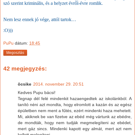
szó szerint kriminális, és a helyzet évről-évre romlik.
Nem lesz ennek jó vége, attól tartok…
:O)))
PuPu
dátum:
18:45
Megosztás
42 megjegyzés:
öcsike
2014. november 29. 20:51
Kedves Pupu bácsi!
Tegnap dél felé mindenkit hazaengedtek az iskolánkból. A
tanító néni azt mondta, hogy elromlott a kazán és az egész
épületben nem ment a fűtés, ezért mindenki haza mehetett.
Mi, akiknek be van fizetve az ebéd még vártunk az ebédre,
de mondták, hogy nem tudják megmelegíteni az ebédet,
mert gáz sincs. Mindenki kapott egy almát, mert azt nem
kellett melegíteni.