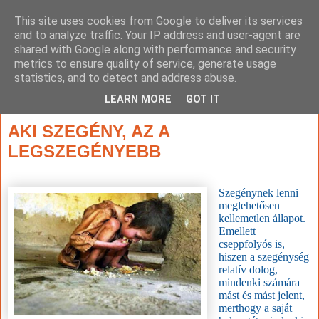
This site uses cookies from Google to deliver its services
and to analyze traffic. Your IP address and user-agent are
shared with Google along with performance and security
metrics to ensure quality of service, generate usage
statistics, and to detect and address abuse.
▼
LEARN MORE
GOT IT
2014. november 29., szombat
AKI SZEGÉNY, AZ A
LEGSZEGÉNYEBB
Szegénynek lenni
meglehetősen
kellemetlen állapot.
Emellett
cseppfolyós is,
hiszen a szegénység
relatív dolog,
mindenki számára
mást és mást jelent,
merthogy a saját