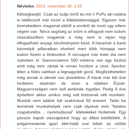
Névtelen
2014. november 30. 1:55
Kétségbeejtő. Csak az tudja miről és mit ír PuPu aki valaha
is találkozott már ezzel a kilátástalansággal. Egyszer már
kiverekedtem magamat ebből a sorsból de most ugy vélem
végem van. Nincs segítség az erőm is elfogyott nem tudom
visszaküzdteni magamat a még nem is olyan régi
elfogadható anyagi körülményeim közé. A házamat a bank
bármelyik pillanatban elveheti mert több hónapja nem
tudom fizetni a törlesztést. A vizcsapot már évek óta nem
nyitottam ki. Szerencsémre 500 méterre van egy közkút
amit még nem zártak le onnan hordom a vizet. Ilyenkor
télen a fűtés valóban a legnagyobb gond. Megfizethetetlen
még annak is akinek van jövedelme. A házat már két éve
hirdetem, eladnám de ezen a vidéken Észak-
Magyarországon nem kell senkinek ingatlan. Pedig 6 éve
építettem akkor amikor még volt biztosnak vélt munkám.
Munkát nem találok két szakmával 60 évesen. Talán ha
lennének munkahelyek nem csak olyanok mint "fiatalos
csapatunkba..., nyelvtudással" kitételekkel hirdetnek. Egy
párszor kapok visszajelzést hogy az állást betöltötték. A
polgármesterek igazi élet-halál urai lettek az utóbbi