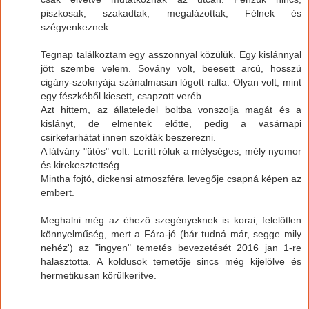
piszkosak, szakadtak, megalázottak, Félnek és
szégyenkeznek.
Tegnap találkoztam egy asszonnyal közülük. Egy kislánnyal
jött szembe velem. Sovány volt, beesett arcú, hosszú
cigány-szoknyája szánalmasan lógott ralta. Olyan volt, mint
egy fészkéből kiesett, csapzott veréb.
Azt hittem, az állateledel boltba vonszolja magát és a
kislányt, de elmentek előtte, pedig a vasárnapi
csirkefarhátat innen szokták beszerezni.
A látvány "ütős" volt. Lerítt róluk a mélységes, mély nyomor
és kirekesztettség.
Mintha fojtó, dickensi atmoszféra levegője csapná képen az
embert.
Meghalni még az éhező szegényeknek is korai, felelőtlen
könnyelműség, mert a Fára-jó (bár tudná már, segge mily
nehéz') az "ingyen" temetés bevezetését 2016 jan 1-re
halasztotta. A koldusok temetője sincs még kijelölve és
hermetikusan körülkerítve.