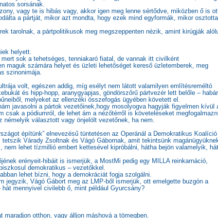
ánatos sorsának.
szony, vagy te is hibás vagy, akkor igen meg lenne sértődve, miközben ő is ot
odálta a pártját, mikor azt mondta, hogy ezek mind egyformák, mikor osztott
rek tarolnak, a pártpolitikusok meg megszeppenten nézik, amint kirúgják alól
iek helyett.
 mert sok a tehetséges, tenniakaró fiatal, de vannak itt civilként
letben maguk számára helyet és üzleti lehetőséget kereső üzletemberek, meg
lás szinonimája.
 ultrája volt, egészen addig, míg esélyt nem látott valamilyen említésreméltó
kebukát és hipp-hopp, aranygyapjas, göndörszőrű pártvezér lett belőle – habár
bűneiből, melyeket az ellenzéki összefogás ügyében követett el.
ám javasolni a pártok vezetőinek,hogy mosolyogva hagyják figyelmen kívül 
em csak a pódiumról, de lehet ám a nézőtérről is követeléseket megfogalmazn
 némelyik választott vagy önjelölt vezetőnek, ha nem.
rszágot építünk” elnevezésű tüntetésen az Operánál
a Demokratikus Koalíció
nem tetszik Várady Zsoltnak és Vágó Gábornak, amit tekintsünk magánügyükne
, nem lehet tízmillió embert kettesével kipróbálni, hátha bejön valamelyik,
há
őjének erényeit-hibáit is ismerjük, a MostMi pedig egy MILLA reinkarnáció,
piszkosul demokratikus – vezetőkkel.
ban lehet bízni, hogy a demokráciát fogja szolgálni.
em jegyzik, Vágó Gábort meg az LMP-ből ismerjük, ott emelgette buzgón a
– hát mennyivel civilebb ő, mint például Gyurcsány?
hát maradjon otthon, vagy álljon máshová a tömegben.