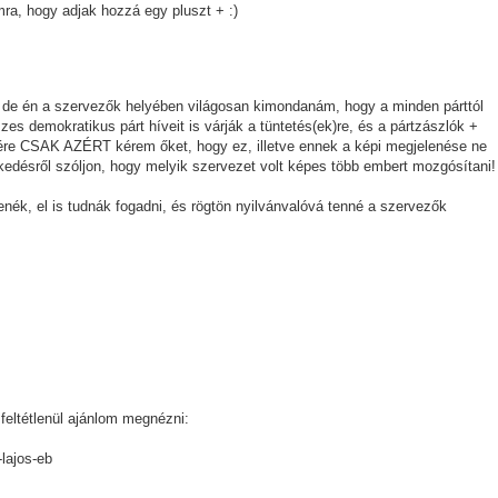
ra, hogy adjak hozzá egy pluszt + :)
 de én a szervezők helyében világosan kimondanám, hogy a minden párttól
es demokratikus párt híveit is várják a tüntetés(ek)re, és a pártzászlók +
sére CSAK AZÉRT kérem őket, hogy ez, illetve ennek a képi megjelenése ne
élkedésről szóljon, hogy melyik szervezet volt képes több embert mozgósítani!
enék, el is tudnák fogadni, és rögtön nyilvánvalóvá tenné a szervezők
feltétlenül ajánlom megnézni:
-lajos-eb