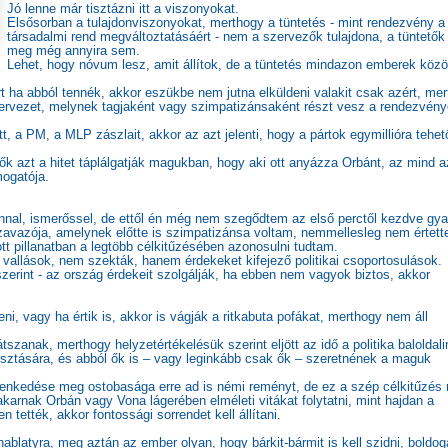
Jó lenne már tisztázni itt a viszonyokat.
Elsősorban a tulajdonviszonyokat, merthogy a tüntetés - mint rendezvény a
társadalmi rend megváltoztatásáért - nem a szervezők tulajdona, a tüntetők
meg még annyira sem.
Lehet, hogy nóvum lesz, amit állítok, de a tüntetés mindazon emberek köz
t ha abból tennék, akkor eszükbe nem jutna elküldeni valakit csak azért, mer
szervezet, melynek tagjaként vagy szimpatizánsaként részt vesz a rendezvény
t, a PM, a MLP zászlait, akkor az azt jelenti, hogy a pártok egymillióra tehet
 ők azt a hitet táplálgatják magukban, hogy aki ott anyázza Orbánt, az mind a
ogatója.
konnal, ismerőssel, de ettől én még nem szegődtem az első perctől kezdve gy
vazója, amelynek előtte is szimpatizánsa voltam, nemmellesleg nem értet
tt pillanatban a legtöbb célkitűzésében azonosulni tudtam.
vallások, nem szekták, hanem érdekeket kifejező politikai csoportosulások.
erint - az ország érdekeit szolgálják, ha ebben nem vagyok biztos, akkor
i, vagy ha értik is, akkor is vágják a ritkabuta pofákat, merthogy nem áll
szanak, merthogy helyzetértékelésük szerint eljött az idő a politika baloldali
osztására, és abból ők is – vagy leginkább csak ők – szeretnének a maguk
tlenkedése meg ostobasága erre ad is némi reményt, de ez a szép célkitűzés
akarnak Orbán vagy Vona lágerében elméleti vitákat folytatni, mint hajdan a
tették, akkor fontossági sorrendet kell állítani.
blatyra, meg aztán az ember olyan, hogy bárkit-bármit is kell szidni, boldo