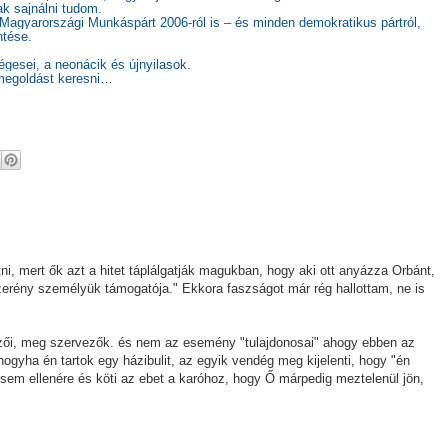
ak sajnálni tudom.
Magyarországi Munkáspárt 2006-ról is – és minden demokratikus pártról,
ntése.
égesei, a neonácik és újnyilasok.
 megoldást keresni…
ni, mert ők azt a hitet táplálgatják magukban, hogy aki ott anyázza Orbánt,
rény személyük támogatója." Ekkora faszságot már rég hallottam, ne is
ervezői, meg szervezők. és nem az esemény "tulajdonosai" ahogy ebben az
ogyha én tartok egy házibulit, az egyik vendég meg kijelenti, hogy "én
ésem ellenére és köti az ebet a karóhoz, hogy Ő márpedig meztelenül jön,