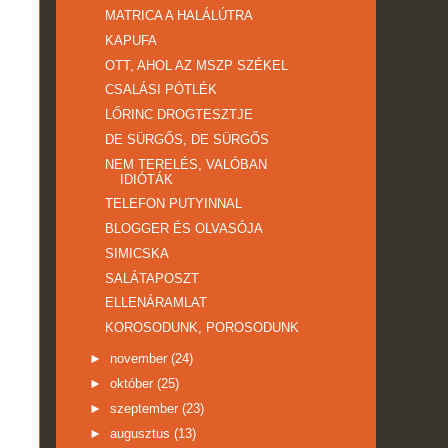
MATRICA A HALÁLÚTRA
KAPUFA
OTT, AHOL AZ MSZP SZÉKEL
CSALÁSI PÓTLÉK
LŐRINC DROGTESZTJE
DE SÜRGŐS, DE SÜRGŐS
NEM TERELÉS, VALÓBAN
IDIÓTÁK
TELEFON PUTYINNAL
BLOGGER ÉS OLVASÓJA
SIMICSKA
SALÁTAPOSZT
ELLENÁRAMLAT
KOROSODUNK, POROSODUNK
►
november
(24)
►
október
(25)
►
szeptember
(23)
►
augusztus
(13)