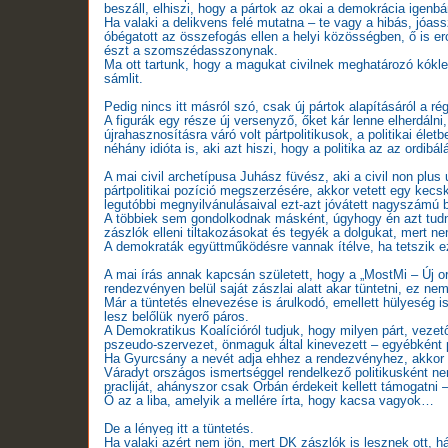
beszáll, elhiszi, hogy a pártok az okai a demokrácia igenb
Ha valaki a delikvens felé mutatna – te vagy a hibás, jóas
óbégatott az összefogás ellen a helyi közösségben, ő is er
észt a szomszédasszonynak.
Ma ott tartunk, hogy a magukat civilnek meghatározó kókle
sámlit.
Pedig nincs itt másról szó, csak új pártok alapításáról a rég
A figurák egy része új versenyző, őket kár lenne elherdálni,
újrahasznosításra váró volt pártpolitikusok, a politikai é
néhány idióta is, aki azt hiszi, hogy a politika az az ordibá
A mai civil archetípusa Juhász füvész, aki a civil non plus
pártpolitikai pozíció megszerzésére, akkor vetett egy kecs
legutóbbi megnyilvánulásaival ezt-azt jóvátett nagyszámú 
A többiek sem gondolkodnak másként, úgyhogy én azt tudn
zászlók elleni tiltakozásokat és tegyék a dolgukat, mert n
A demokraták együttműködésre vannak ítélve, ha tetszik ez
A mai írás annak kapcsán született, hogy a
„MostMi – Új o
rendezvényen belül saját zászlai alatt akar tüntetni, ez 
Már a tüntetés elnevezése is árulkodó, emellett hülyeség is
lesz belőlük nyerő páros.
A Demokratikus Koalícióról tudjuk, hogy milyen párt, vezet
pszeudo-szervezet, önmaguk által kinevezett – egyébként 
Ha Gyurcsány a nevét adja ehhez a rendezvényhez, akkor ab
Váradyt országos ismertséggel rendelkező politikusként n
pracliját, ahányszor csak Orbán érdekeit kellett támogatni 
Ő az a liba, amelyik a mellére írta, hogy kacsa vagyok…
De a lényeg itt a tüntetés.
Ha valaki azért nem jön, mert DK zászlók is lesznek ott, 