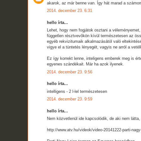
akarok, az már benne van. Így hát marad a számom
2014. december 23. 6:31
hello írta...
Lehet, hogy nem fogjátok osztani a véleményemet,
független résztvevőkön kívül természetesen az össz
egyéb rekvizitumaik alkalmazásától való eltekinté
vigye el a tüntetés lényegét, vagyis ne arról a vet
Ez így korrekt lenne, inteligens emberek meg is ért
egyenes szándékait. Már ha azok ilyenek.
2014. december 23. 9:56
hello írta...
intelligens - 2 l-lel természetesen
2014. december 23. 9:59
hello írta...
Nem közvetlenül ide kapcsolódik, de aki nem látta, 
http://www.atv.hu/videok/video-20141222-parti-nagy