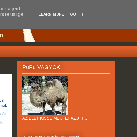
user-agent
erate usage
LEARN MORE
GOT IT
PuPu VAGYOK
val
inek
agát
AZ ÉLET KISSÉ MEGTÉPÁZOTT...
le