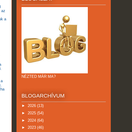
t
a az
uk a
a
i.
NÉZTED MÁR MA?
 a
k.
tha
BLOGARCHÍVUM
►
2026
(13)
►
2025
(54)
►
2024
(64)
►
2023
(46)