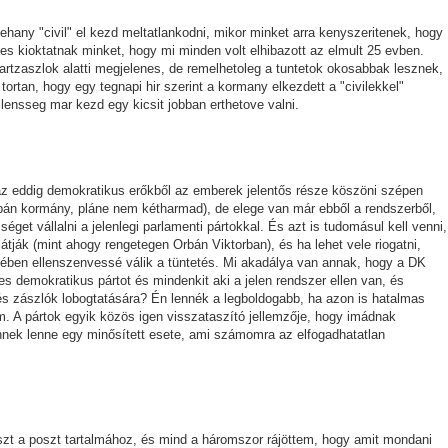
 nehany "civil" el kezd meltatlankodni, mikor minket arra kenyszeritenek, hogy
es kioktatnak minket, hogy mi minden volt elhibazott az elmult 25 evben.
artzaszlok alatti megjelenes, de remelhetoleg a tuntetok okosabbak lesznek,
ortan, hogy egy tegnapi hir szerint a kormany elkezdett a "civilekkel"
lensseg mar kezd egy kicsit jobban erthetove valni.
az eddig demokratikus erőkből az emberek jelentős része köszöni szépen
bán kormány, pláne nem kétharmad), de elege van már ebből a rendszerből,
éget vállalni a jelenlegi parlamenti pártokkal. És azt is tudomásul kell venni,
ják (mint ahogy rengetegen Orbán Viktorban), és ha lehet vele riogatni,
ében ellenszenvessé válik a tüntetés. Mi akadálya van annak, hogy a DK
 demokratikus pártot és mindenkit aki a jelen rendszer ellen van, és
 és zászlók lobogtatására? Én lennék a legboldogabb, ha azon is hatalmas
m. A pártok egyik közös igen visszataszító jellemzője, hogy imádnak
ek lenne egy minősített esete, ami számomra az elfogadhatatlan
zt a poszt tartalmához, és mind a háromszor rájöttem, hogy amit mondani