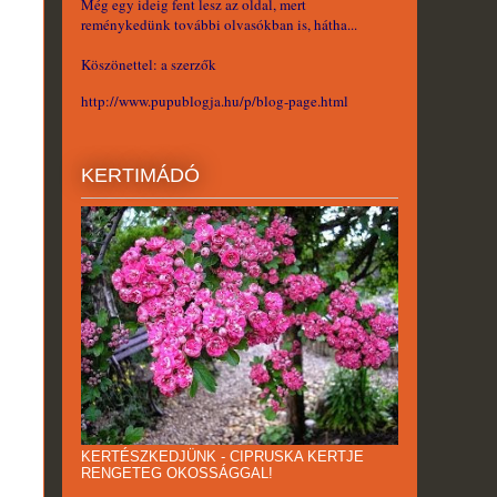
Még egy ideig fent lesz az oldal, mert
reménykedünk további olvasókban is, hátha...
Köszönettel: a szerzők
http://www.pupublogja.hu/p/blog-page.html
KERTIMÁDÓ
KERTÉSZKEDJÜNK - CIPRUSKA KERTJE
RENGETEG OKOSSÁGGAL!