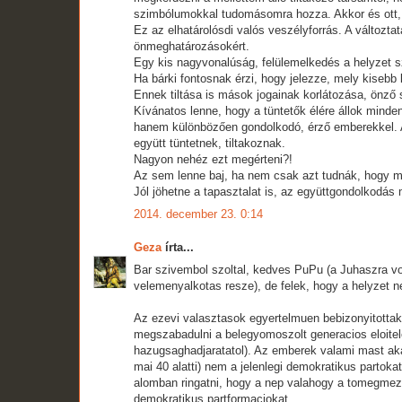
szimbólumokkal tudomásomra hozza. Akkor és ott, v
Ez az elhatárolósdi valós veszélyforrás. A változta
önmeghatározásokért.
Egy kis nagyvonalúság, felülemelkedés a helyzet sz
Ha bárki fontosnak érzi, hogy jelezze, mely kisebb
Ennek tiltása is mások jogainak korlátozása, önző
Kívánatos lenne, hogy a tüntetők élére állok min
hanem különbözően gondolkodó, érző emberekkel. Az
együtt tüntetnek, tiltakoznak.
Nagyon nehéz ezt megérteni?!
Az sem lenne baj, ha nem csak azt tudnák, hogy m
Jól jöhetne a tapasztalat is, az együttgondolkodás
2014. december 23. 0:14
Geza
írta...
Bar szivembol szoltal, kedves PuPu (a Juhaszra vo
velemenyalkotas resze), de felek, hogy a helyzet n
Az ezevi valasztasok egyertelmuen bebizonyitottak
megszabadulni a belegyomoszolt generacios eloitele
hazugsaghadjaratatol). Az emberek valami mast aka
mai 40 alatti) nem a jelenlegi demokratikus partok
alomban ringatni, hogy a nep valahogy a tomegmezd
demokratikus partformaciokat.