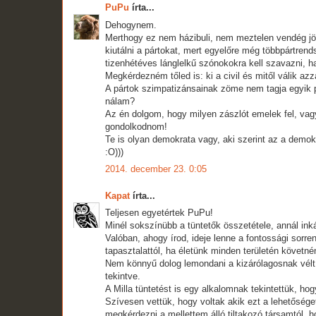
PuPu
írta...
Dehogynem.
Merthogy ez nem házibuli, nem meztelen vendég jö
kiutálni a pártokat, mert egyelőre még többpártre
tizenhétéves lánglelkű szónokokra kell szavazni, ha
Megkérdezném tőled is: ki a civil és mitől válik az
A pártok szimpatizánsainak zöme nem tagja egyik p
nálam?
Az én dolgom, hogy milyen zászlót emelek fel, vag
gondolkodnom!
Te is olyan demokrata vagy, aki szerint az a demok
:O)))
2014. december 23. 0:05
Kapat
írta...
Teljesen egyetértek PuPu!
Minél sokszínübb a tüntetők összetétele, annál in
Valóban, ahogy írod, ideje lenne a fontossági sorr
tapasztalattól, ha életünk minden területén követné
Nem könnyű dolog lemondani a kizárólagosnak vélt 
tekintve.
A Milla tüntetést is egy alkalomnak tekintettük, ho
Szívesen vettük, hogy voltak akik ezt a lehetősé
megkérdezni a mellettem álló tiltakozó társamtól, h