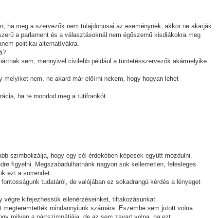
n, ha meg a szervezők nem tulajdonosai az eseménynek, akkor ne akarják
ndszerű a parlament és a választásoknál nem égőszemű kisdiákokra meg
nem politikai alternatívákra.
zá?
ártnak sem, mennyivel civilebb például a tüntetésszervezők akármelyike
y melyiket nem, ne akard már előírni nekem, hogy hogyan lehet
rácia, ha te mondod meg a tutifrankót...
kább szimbolizálja, hogy egy cél érdekében képesek együtt mozdulni.
endre figyelni. Megszabadulhatnánk nagyon sok kellemetlen, felesleges
nk ezt a sorrendet.
fontosságunk tudatáról, de valójában ez sokadrangú kérdés a lényeget
gy végre kifejezhessük ellenérzéseinket, tiltakozásunkat.
get megteremtették mindannyiunk számára. Eszembe sem jutott volna
ogy milyen a pártszimpátiája, de az sem zavart volna, ha ezt