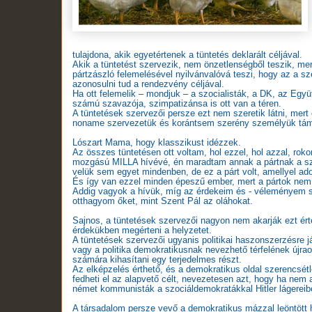
tulajdona, akik egyetértenek a tüntetés deklarált céljával.
Akik a tüntetést szervezik, nem önzetlenségből teszik, mer
pártzászló felemelésével nyilvánvalóvá teszi, hogy az a 
azonosulni tud a rendezvény céljával.
Ha ott felemelik – mondjuk – a szocialisták, a DK, az Együt
számú szavazója, szimpatizánsa is ott van a téren.
A tüntetések szervezői persze ezt nem szeretik látni, mert
noname szervezetük és korántsem szerény személyük tám
Lószart Mama, hogy klasszikust idézzek.
Az összes tüntetésen ott voltam, hol ezzel, hol azzal, ro
mozgású MILLA hívévé, én maradtam annak a pártnak a sza
velük sem egyet mindenben, de ez a párt volt, amellyel ado
És így van ezzel minden épeszű ember, mert a pártok nem 
Addig vagyok a hívük, míg az érdekeim és - véleményem sz
otthagyom őket, mint Szent Pál az oláhokat.
Sajnos, a tüntetések szervezői nagyon nem akarják ezt érten
érdekükben megérteni a helyzetet.
A tüntetések szervezői ugyanis politikai haszonszerzésre ját
vagy a politika demokratikusnak nevezhető térfelének újra
számára kihasítani egy terjedelmes részt.
Az elképzelés érthető, és a demokratikus oldal szerencsé
fedheti el az alapvető célt, nevezetesen azt, hogy ha nem 
német kommunisták a szociáldemokratákkal Hitler lágereiben 
A társadalom persze vevő a demokratikus mázzal leöntött ha