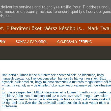
deliver its services and to analyze traffic. Your IP address and 
formance and security metrics to ensure quality of service, gen
abuse.
ÉNY
SÓHAJ A PADLÓRÓL
GYURCSÁNY FERENC
Hát, persze, kínos lenne a tüntetések szervezőinek, ha kiderülne, hogy
hangsúlyozottan civil rendezvényeiken hányan és hányan vesznek részt
olyanok, akik amellett, hogy rokonszenveznek a tüntetés meghirdetett céljá
– már, ha van olyan – de emellett rokonszenvezői valamely párt célkitűzése
is.
Ez már a szépemlékű MILLA tüntetéseinél is kiderült, merthogy ott verte m
a földhöz Juhászostól-mindenestől az összes szervező, meg a farvizükön
tutajozó nagyeszű belvárosi értelmiség, de láss csodát, akkor sem szakadt 
az ég, amikor a Szolidaritás aktivistái a saját zászlajuk alatt vettek részt a
tüntetésen.