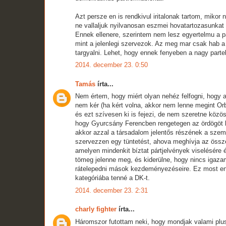
Azt persze en is rendkivul iritalonak tartom, mikor
ne vallaljuk nyilvanosan eszmei hovatartozasunkat 
Ennek ellenere, szerintem nem lesz egyertelmu a p
mint a jelenlegi szervezok. Az meg mar csak hab a t
targyalni. Lehet, hogy ennek fenyeben a nagy partel
2014. december 23. 0:50
Tamás
írta...
Nem értem, hogy miért olyan nehéz felfogni, hogy 
nem kér (ha kért volna, akkor nem lenne megint Or
és ezt szívesen ki is fejezi, de nem szeretne közöss
hogy Gyurcsány Ferencben rengetegen az ördögöt lát
akkor azzal a társadalom jelentős részének a szem
szervezzen egy tüntetést, ahova meghívja az összes
amelyen mindenkit bíztat pártjelvények viselésére
tömeg jelenne meg, és kiderülne, hogy nincs igaza
rátelepedni mások kezdeményezéseire. Ez most enn
kategóriába tenné a DK-t.
2014. december 23. 2:31
charly fighter
írta...
Háromszor futottam neki, hogy mondjak valami plus