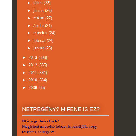
►
július
(23)
►
június
(26)
►
május
(27)
►
április
(24)
►
március
(24)
►
február
(24)
►
január
(25)
►
2013
(308)
►
2012
(365)
►
2011
(361)
►
2010
(364)
►
2009
(85)
NETREGÉNY? MIFENE IS EZ?
Itt a vége, fuss el véle!
Megjelent az utolsó fejezet is, reméljük, hogy
tetszett a netregény.