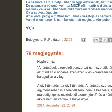
Ha szerinte a DK a gátja Orbán világgáküldésének, hát, cs
De ugyanez a véleményem az MSZP-ről,- horribile dictu, a 
melynek célja az Orbán-féle önkényuralmi rendszer megdö
Ők a szövetségeseink.
Az ellenfél pedig a maffiaállam, annak vezetője és szövets
Van ki ellen harcolni, nem kellene már megint a könnyebb
:O)))
Bejegyezte:
PuPu
dátum:
22:22
78 megjegyzés:
Nephro írta...
"A tüntetések szervezői persze ezt nem szeretik lát
az mind az ő noname szervezetük és korántsem sze
haragudjon a világ!
A civil tüntetés, az civil tüntetés. A tüntetés sz
agymenésében is szerepel! Arról nem is beszélve, h
márpedig igenis meztelenül akarok jönni!" és a kér
akkor nem én vagyok a hülye ugye...
2014. december 22. 23:29