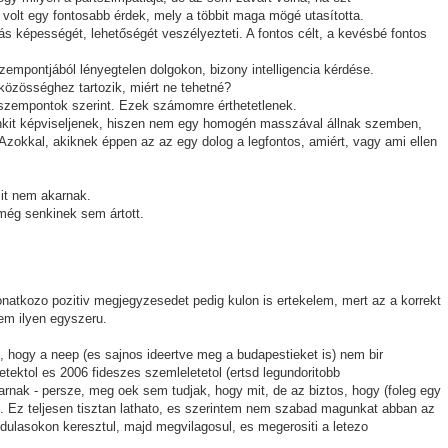
olt egy fontosabb érdek, mely a többit maga mögé utasította.
tás képességét, lehetőségét veszélyezteti. A fontos célt, a kevésbé fontos
empontjából lényegtelen dolgokon, bizony intelligencia kérdése.
 közösséghez tartozik, miért ne tehetné?
 szempontok szerint. Ezek számomre érthetetlenek.
denkit képviseljenek, hiszen nem egy homogén masszával állnak szemben,
okkal, akiknek éppen az az egy dolog a legfontos, amiért, vagy ami ellen
it nem akarnak.
 még senkinek sem ártott.
natkozo pozitiv megjegyzesedet pedig kulon is ertekelem, mert az a korrekt
em ilyen egyszeru.
, hogy a neep (es sajnos ideertve meg a budapestieket is) nem bir
tektol es 2006 fideszes szemleletetol (ertsd legundoritobb
rnak - persze, meg oek sem tudjak, hogy mit, de az biztos, hogy (foleg egy
at. Ez teljesen tisztan lathato, es szerintem nem szabad magunkat abban az
ulasokon keresztul, majd megvilagosul, es megerositi a letezo