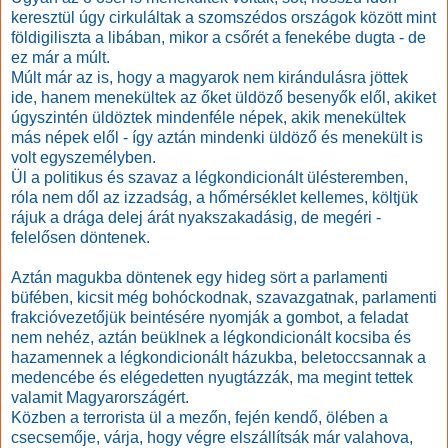
keresztül úgy cirkuláltak a szomszédos országok között mint
földigiliszta a libában, mikor a csőrét a fenekébe dugta - de
ez már a múlt.
Múlt már az is, hogy a magyarok nem kirándulásra jöttek
ide, hanem menekültek az őket üldöző besenyők elől, akiket
úgyszintén üldöztek mindenféle népek, akik menekültek
más népek elől - így aztán mindenki üldöző és menekült is
volt egyszemélyben.
Ül a politikus és szavaz a légkondicionált ülésteremben,
róla nem dől az izzadság, a hőmérséklet kellemes, költjük
rájuk a drága delej árát nyakszakadásig, de megéri -
felelősen döntenek.
Aztán magukba döntenek egy hideg sört a parlamenti
büfében, kicsit még bohóckodnak, szavazgatnak, parlamenti
frakcióvezetőjük beintésére nyomják a gombot, a feladat
nem nehéz, aztán beüklnek a légkondicionált kocsiba és
hazamennek a légkondicionált házukba, beletoccsannak a
medencébe és elégedetten nyugtázzák, ma megint tettek
valamit Magyarországért.
Közben a terrorista ül a mezőn, fején kendő, ölében a
csecsemője, várja, hogy végre elszállítsák már valahova,