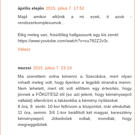
április elején
2015. július 7. 17:52
Majd amikor eltűnik a mi ezek, ti azok -
rendszerkomplexumok...
Elég meleg van, frissítőleg hallgassunk egy kis zenét:
https://www.youtube.com/watch?v=cu7ft2Z2v3c
Válasz
morzsi
2015. július 7. 23:14
Ma szerettem volna kimenni a Szecskára, mert olyan
rohadt meleg volt, hogy ilyenkor a legjobb strandra menni.
Nem lehetett, mert ott volt előttem egy értesítés, hogy
jönnek a FŐKÜTÉSZ-től (ez azt jelenti, hogy kéményseprő
vállalat) ellenőrizni a lakásokba a kémény nyílásokat.
8 óra, 9. senki. 10-kor felhívom a központot, már elindultak.
11 óra, semmi. 3/4 1-kor beállított két magyar, keresztény
kéményseprő. Jókedvűek voltak, mondták, hogy
megreggeliztek.