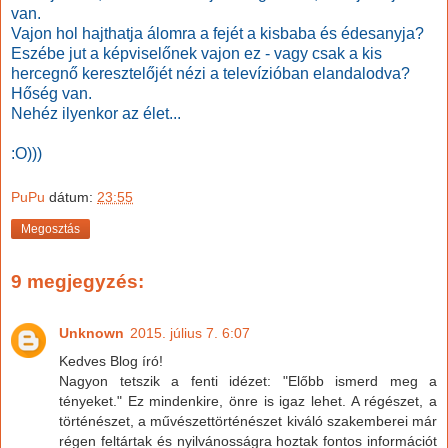
van.
Vajon hol hajthatja álomra a fejét a kisbaba és édesanyja?
Eszébe jut a képviselőnek vajon ez - vagy csak a kis
hercegnő keresztelőjét nézi a televízióban elandalodva?
Hőség van.
Nehéz ilyenkor az élet...
:O)))
PuPu
dátum:
23:55
Megosztás
9 megjegyzés:
Unknown
2015. július 7. 6:07
Kedves Blog író!
Nagyon tetszik a fenti idézet: "Előbb ismerd meg a
tényeket." Ez mindenkire, önre is igaz lehet. A régészet, a
történészet, a művészettörténészet kiváló szakemberei már
régen feltártak és nyilvánosságra hoztak fontos információt