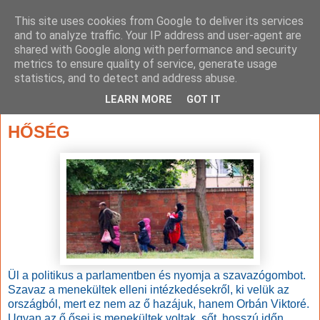
This site uses cookies from Google to deliver its services
and to analyze traffic. Your IP address and user-agent are
shared with Google along with performance and security
metrics to ensure quality of service, generate usage
statistics, and to detect and address abuse.
▼
LEARN MORE
GOT IT
2015. július 6., hétfő
HŐSÉG
Ül a politikus a parlamentben és nyomja a szavazógombot.
Szavaz a menekültek elleni intézkedésekről, ki velük az
országból, mert ez nem az ő hazájuk, hanem Orbán Viktoré.
Ugyan az ő ősei is menekültek voltak, sőt, hosszú időn