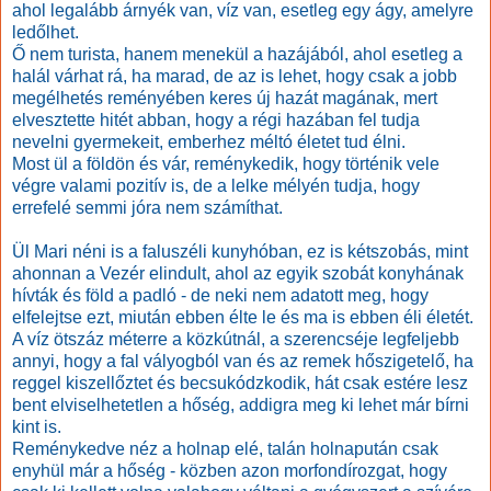
ahol legalább árnyék van, víz van, esetleg egy ágy, amelyre
ledőlhet.
Ő nem turista, hanem menekül a hazájából, ahol esetleg a
halál várhat rá, ha marad, de az is lehet, hogy csak a jobb
megélhetés reményében keres új hazát magának, mert
elvesztette hitét abban, hogy a régi hazában fel tudja
nevelni gyermekeit, emberhez méltó életet tud élni.
Most ül a földön és vár, reménykedik, hogy történik vele
végre valami pozitív is, de a lelke mélyén tudja, hogy
errefelé semmi jóra nem számíthat.
Ül Mari néni is a faluszéli kunyhóban, ez is kétszobás, mint
ahonnan a Vezér elindult, ahol az egyik szobát konyhának
hívták és föld a padló - de neki nem adatott meg, hogy
elfelejtse ezt, miután ebben élte le és ma is ebben éli életét.
A víz ötszáz méterre a közkútnál, a szerencséje legfeljebb
annyi, hogy a fal vályogból van és az remek hőszigetelő, ha
reggel kiszellőztet és becsukódzkodik, hát csak estére lesz
bent elviselhetetlen a hőség, addigra meg ki lehet már bírni
kint is.
Reménykedve néz a holnap elé, talán holnapután csak
enyhül már a hőség - közben azon morfondírozgat, hogy