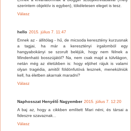
szerintem objektív is egyben), tökéletesen eleget is tesz.
Válasz
hello
2015. július 7. 11:47
Ennek az - állítólag - hű, de micsoda keresztény kurzusnak
a tagjai, ha már a keresztényi irgalomból egy
hangyabokányi se szorult beléjük, hogy nem félnek a
Mindenható bosszújától? Na, nem csak majd a túlvilágon,
netán még az életükben is: hogy eljöhet rájuk is valami
olyan tragédia, amitől földönfutóvá lesznek, menekülniük
kell, ha életben akarnak maradni?
Válasz
Naphosszat Henyélő Nagyember
2015. július 7. 12:20
A baj az, hogy a cikkben említett Mari néni, és társai a
fideszre szavaznak...
Válasz