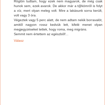
Rögtön tudtam, hogy ezek nem magyarok, de még csak
hunok sem, ezek avarok. De akkor már a t@kömről is folyt
a víz, mert olyan meleg volt. Mire a lakásunk sorra került,
volt vagy 3 óra.
Végeztek vagy 5 perc alatt, de nem adtam nekik borravalót,
amitől nagyon rossz kedvük lett, kifelé menet olyan
megjegyzéseket tettek, hogy roma, meg migráns.
Semmit nem értettem az egészből!...
Válasz