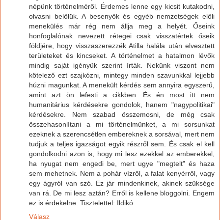
népünk történelméről. Érdemes lenne egy kicsit kutakodni,
olvasni belőlük. A besenyők és egyéb nemzetségek előli
menekülés már rég nem állja meg a helyét. Őseink
honfoglalónak nevezett rétegei csak visszatértek őseik
földjére, hogy visszaszerezzék Atilla halála után elvesztett
területeket és kincseket. A történelmet a hatalmon lévők
mindig saját igényük szerint írták. Nekünk viszont nem
kötelező ezt szajkózni, mintegy minden szavunkkal lejjebb
húzni magunkat. A menekült kérdés sem annyira egyszerű,
amint azt ön lefesti a cikkben. És én most itt nem
humanitárius kérdésekre gondolok, hanem "nagypolitikai"
kérdésekre. Nem szabad összemosni, de még csak
összehasonlítani a mi történelmünket, a mi sorsunkat
ezeknek a szerencsétlen embereknek a sorsával, mert nem
tudjuk a teljes igazságot egyik részről sem. És csak el kell
gondolkodni azon is, hogy mi lesz ezekkel az emberekkel,
ha nyugat nem engedi be, mert ugye "megtelt" és haza
sem mehetnek. Nem a pohár vízről, a falat kenyérről, vagy
egy ágyról van szó. Ez jár mindenkinek, akinek szüksége
van rá. De mi lesz aztán? Erről is kellene bloggolni. Engem
ez is érdekelne. Tisztelettel: Ildikó
Válasz