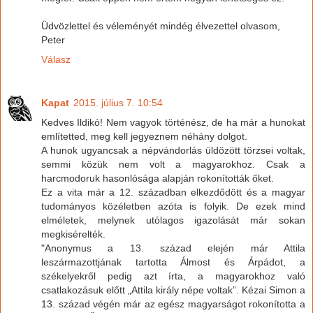
Üdvözlettel és véleményét mindég élvezettel olvasom,
Peter
Válasz
Kapat
2015. július 7. 10:54
Kedves Ildikó! Nem vagyok történész, de ha már a hunokat
említetted, meg kell jegyeznem néhány dolgot.
A hunok ugyancsak a népvándorlás üldözött törzsei voltak,
semmi közük nem volt a magyarokhoz. Csak a
harcmodoruk hasonlósága alapján rokonították őket.
Ez a vita már a 12. században elkezdődött és a magyar
tudományos közéletben azóta is folyik. De ezek mind
elméletek, melynek utólagos igazolását már sokan
megkisérelték.
"Anonymus a 13. század elején már Attila
leszármazottjának tartotta Álmost és Árpádot, a
székelyekről pedig azt írta, a magyarokhoz való
csatlakozásuk előtt „Attila király népe voltak”. Kézai Simon a
13. század végén már az egész magyarságot rokonította a