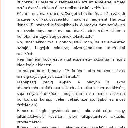
hunokkal. Ő fejtette ki részletesen azt az elméletet, amely
aztán évszázadokon át az uralkodó elképzelés lett.
Kézai hun vonatkozású szövegét kibővítették a 14. századi
magyar krónikák összeállítói, majd ez megjelent Thuróczi
János 15. századi krónikájában is. A magyar történetírók és
a közvélemény ennek nyomán évszázadokon át Attilát és a
hunokat a magyarság őseinek tekintették."
No, most akkor mit is gondoljunk? Jobb, ha az elméletek
szintjén hagyjuk mindezt, bizonyíthatatlan történelmi
múltként.
Nem hinném, hogy ezt a vitát éppen egy aktuálisan megírt
blog fogja eldönteni.
Te magad is írod, hogy : "A történelmet a hatalmon lévők
mindig saját igényük szerint írták."
Manapság pedig éppen a nagyon is aktív
töténelemhamisítók munkálkodnak múltunk interpretálásán,
saját céljaik érdekében, még ha nem is mennek vissza a
honfoglalás koráig. (Jelen céljaik szempontjából ez most
érdektelen)
Ennek a blogbejegyzésnek pedig alapvető célja : egy
pillanatfelvételt készíteni jelen állapotainkról, aktuális
problémákról.
Ennek a kívánalomnak a blogger szubjektívitásával (mely