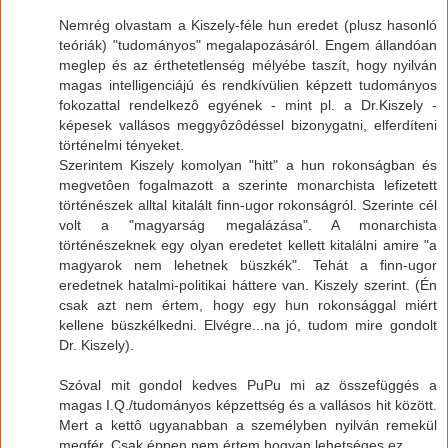
Nemrég olvastam a Kiszely-féle hun eredet (plusz hasonló
teóriák) "tudományos" megalapozásáról. Engem állandóan
meglep és az érthetetlenség mélyébe taszít, hogy nyilván
magas intelligenciájú és rendkívülien képzett tudományos
fokozattal rendelkezô egyének - mint pl. a Dr.Kiszely -
képesek vallásos meggyôzôdéssel bizonygatni, elferdíteni
történelmi tényeket.
Szerintem Kiszely komolyan "hitt" a hun rokonságban és
megvetôen fogalmazott a szerinte monarchista lefizetett
történészek alltal kitalált finn-ugor rokonságról. Szerinte cél
volt a "magyarság megalázása". A monarchista
történészeknek egy olyan eredetet kellett kitalálni amire "a
magyarok nem lehetnek büszkék". Tehát a finn-ugor
eredetnek hatalmi-politikai háttere van. Kiszely szerint. (Én
csak azt nem értem, hogy egy hun rokonsággal miért
kellene büszkélkedni. Elvégre...na jó, tudom mire gondolt
Dr. Kiszely).
Szóval mit gondol kedves PuPu mi az összefüggés a
magas I.Q./tudományos képzettség és a vallásos hit között.
Mert a kettô ugyanabban a személyben nyilván remekül
megfér. Csak éppen nem értem hogyan lehetséges ez.