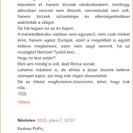
képzelem el, hanem törzsek vándorlásaként, merthogy
akkoriban nemzet nem létezett, nemzettudat sem volt,
hanem törzsek szövetségei és ellenségeskedései
alakították a világot.
De hát legyen ez az én bajom.
A menekültkérdés valóban nem egyszerű, nem csak minket
érint, hanem egész Európát, ezért a megoldást is együtt
kellene megkeresni, ezen nem segít semmit, ha az
országból Nemzeti Tyúkól lesz...
Hogy mi lesz aztán?
Mint ami mindig is volt, lásd Róma sorsát.
Lehetne másként is, de ehhez a józan észnek kellene
szerepet kapni, azt meg már régen elvesztettük.
De az ötletet megfontolom,köszönöm, lehet, hogy írok
róla...
:O)))
Válasz
Névtelen
2015. július 7. 10:07
Kedves PuPu,