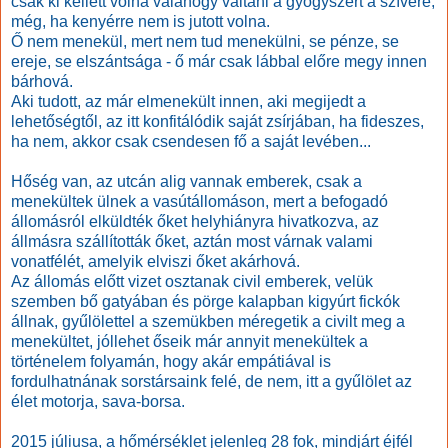
csak ki kellett volna valahogy váltani a gyógyszert a szívére,
még, ha kenyérre nem is jutott volna.
Ő nem menekül, mert nem tud menekülni, se pénze, se
ereje, se elszántsága - ő már csak lábbal előre megy innen
bárhová.
Aki tudott, az már elmenekült innen, aki megijedt a
lehetőségtől, az itt konfitálódik saját zsírjában, ha fideszes,
ha nem, akkor csak csendesen fő a saját levében...
Hőség van, az utcán alig vannak emberek, csak a
menekültek ülnek a vasútállomáson, mert a befogadó
állomásról elküldték őket helyhiányra hivatkozva, az
állmásra szállították őket, aztán most várnak valami
vonatfélét, amelyik elviszi őket akárhová.
Az állomás előtt vizet osztanak civil emberek, velük
szemben bő gatyában és pörge kalapban kigyúrt fickók
állnak, gyűlölettel a szemükben méregetik a civilt meg a
menekültet, jóllehet őseik már annyit menekültek a
történelem folyamán, hogy akár empátiával is
fordulhatnának sorstársaink felé, de nem, itt a gyűlölet az
élet motorja, sava-borsa.
2015 júliusa, a hőmérséklet jelenleg 28 fok, mindjárt éjfél