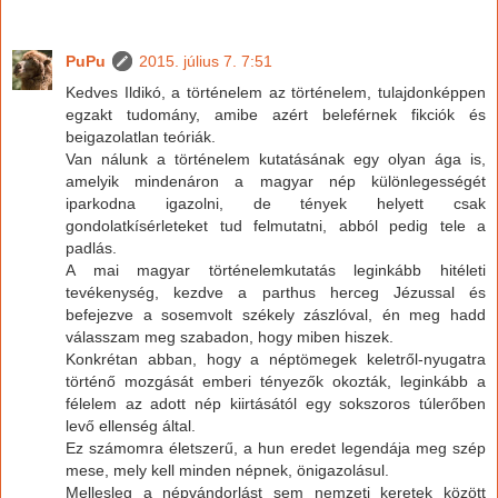
PuPu
2015. július 7. 7:51
Kedves Ildikó, a történelem az történelem, tulajdonképpen
egzakt tudomány, amibe azért beleférnek fikciók és
beigazolatlan teóriák.
Van nálunk a történelem kutatásának egy olyan ága is,
amelyik mindenáron a magyar nép különlegességét
iparkodna igazolni, de tények helyett csak
gondolatkísérleteket tud felmutatni, abból pedig tele a
padlás.
A mai magyar történelemkutatás leginkább hitéleti
tevékenység, kezdve a parthus herceg Jézussal és
befejezve a sosemvolt székely zászlóval, én meg hadd
válasszam meg szabadon, hogy miben hiszek.
Konkrétan abban, hogy a néptömegek keletről-nyugatra
történő mozgását emberi tényezők okozták, leginkább a
félelem az adott nép kiirtásától egy sokszoros túlerőben
levő ellenség által.
Ez számomra életszerű, a hun eredet legendája meg szép
mese, mely kell minden népnek, önigazolásul.
Mellesleg a népvándorlást sem nemzeti keretek között