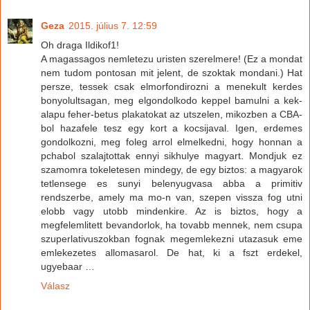
Geza
2015. július 7. 12:59
Oh draga Ildikof1!
A magassagos nemletezu uristen szerelmere! (Ez a mondat
nem tudom pontosan mit jelent, de szoktak mondani.) Hat
persze, tessek csak elmorfondirozni a menekult kerdes
bonyolultsagan, meg elgondolkodo keppel bamulni a kek-
alapu feher-betus plakatokat az utszelen, mikozben a CBA-
bol hazafele tesz egy kort a kocsijaval. Igen, erdemes
gondolkozni, meg foleg arrol elmelkedni, hogy honnan a
pchabol szalajtottak ennyi sikhulye magyart. Mondjuk ez
szamomra tokeletesen mindegy, de egy biztos: a magyarok
tetlensege es sunyi belenyugvasa abba a primitiv
rendszerbe, amely ma mo-n van, szepen vissza fog utni
elobb vagy utobb mindenkire. Az is biztos, hogy a
megfelemlitett bevandorlok, ha tovabb mennek, nem csupa
szuperlativuszokban fognak megemlekezni utazasuk eme
emlekezetes allomasarol. De hat, ki a fszt erdekel,
ugyebaar …
Válasz