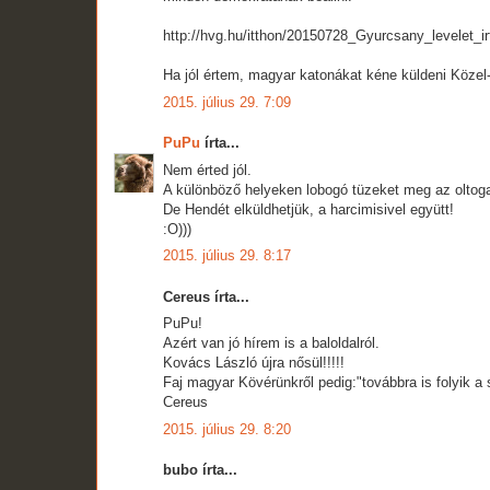
http://hvg.hu/itthon/20150728_Gyurcsany_levelet_i
Ha jól értem, magyar katonákat kéne küldeni Közel-
2015. július 29. 7:09
PuPu
írta...
Nem érted jól.
A különböző helyeken lobogó tüzeket meg az oltoga
De Hendét elküldhetjük, a harcimisivel együtt!
:O)))
2015. július 29. 8:17
Cereus írta...
PuPu!
Azért van jó hírem is a baloldalról.
Kovács László újra nősül!!!!!
Faj magyar Kövérünkről pedig:"továbbra is folyik a 
Cereus
2015. július 29. 8:20
bubo írta...