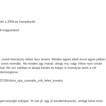
ért a 2004-es kampányért...
uli-magyaroktol
 zsenit borzasztó nehéz lesz leverni. Minden egyes eltelt évvel egyre jobban
 soron normális. Ha minden úgy marad, ahogy ma, vagy Viktor nyer simán
al. Aki ezt valóban el akarja kerülni és képes is komolyan tenni a cél
 elemezgesse...
/07/28/viktor_ujra_zsenialis_volt_lehet_kovetni
t pecsenyéjét sütögeti. Itt van pl. egy jó kezdeményezés, emögé kéne most