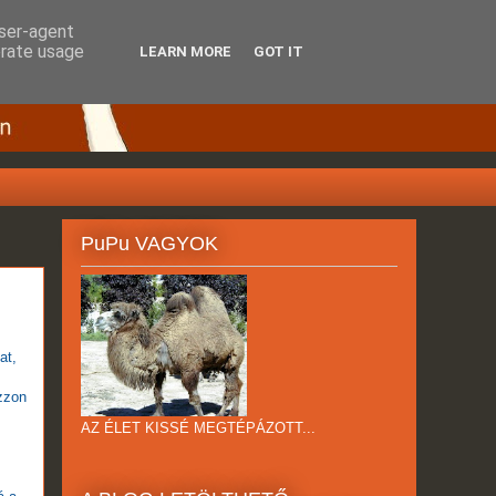
user-agent
erate usage
LEARN MORE
GOT IT
PuPu VAGYOK
at,
ázzon
AZ ÉLET KISSÉ MEGTÉPÁZOTT...