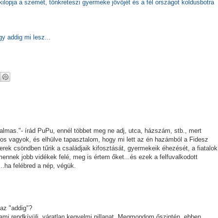
kilopja a szemét, tönkreteszi gyermeke jövőjét és a fél országot koldusbotra
gy addig mi lesz...
lkalmas."- írád PuPu, ennél többet meg ne adj, utca, házszám, stb., mert
ros vagyok, és elhülve tapasztalom, hogy mi lett az én hazámból a Fidesz
ek csöndben tűrik a családjaik kifosztását, gyermekeik éhezését, a fiatalok
mennek jobb vidékek felé, meg is értem őket...és ezek a felfuvalkodott
.ha felébred a nép, végük.
az "addig"?
ami rendkívüli, váratlan kegyelmi pillanat. Megmondom őszintén, ebben