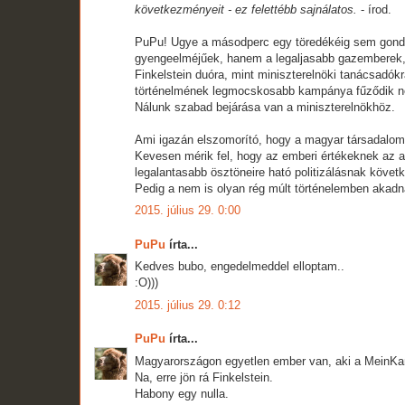
következményeit - ez felettébb sajnálatos.
- írod.
PuPu! Ugye a másodperc egy töredékéig sem gondol
gyengeelméjűek, hanem a legaljasabb gazemberek, 
Finkelstein duóra, mint miniszterelnöki tanácsadók
történelmének legmocskosabb kampánya fűződik nev
Nálunk szabad bejárása van a miniszterelnökhöz.
Ami igazán elszomorító, hogy a magyar társadalom v
Kevesen mérik fel, hogy az emberi értékeknek az 
legalantasabb ösztöneire ható politizálásnak követk
Pedig a nem is olyan rég múlt történelemben akadna 
2015. július 29. 0:00
PuPu
írta...
Kedves bubo, engedelmeddel elloptam..
:O)))
2015. július 29. 0:12
PuPu
írta...
Magyarországon egyetlen ember van, aki a MeinKam
Na, erre jön rá Finkelstein.
Habony egy nulla.