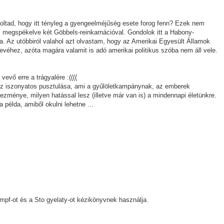
tad, hogy itt tényleg a gyengeelméjűség esete forog fenn? Ezek nem
megspékelve két Göbbels-reinkarnációval. Gondolok itt a Habony-
ra. Az utóbbiról valahol azt olvastam, hogy az Amerikai Egyesült Államok
éhez, azóta magára valamit is adó amerikai politikus szóba nem áll vele.
evő erre a trágyalére :((((
az iszonyatos pusztulása, ami a gyűlöletkampánynak, az emberek
ezménye, milyen hatással lesz (illetve már van is) a mindennapi életünkre.
példa, amiből okulni lehetne ...
pf-ot és a Sto gyelaty-ot kézikönyvnek használja.