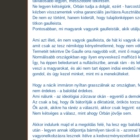
távlatosabb legyen, messzebbre tekintsen.
Ne legyen kétségünk, Orbán tudja a dolgát, ezért - harcost
kézben visszamentek volna garanciális javításra Ausztriáb
De nem ez történt, hanem kiderült, hogy tulajdonképpen sze
titkon gaulleista.
Pontosabban, mi magyarok vagyunk gaulleisták, akik utál
Ami azt illeti, én nem vagyok gaulleista, de hát ki vagyo
amit csak az tesz némiképp kényelmetlenné, hogy nem véle
Termetét tekintve De Gaulle orra nagyobb volt, mint ő mag
Normálisabb országokban egy ilyen enyveskezű maffiózó két
Így, ha éppen beledurrant a nulláslisztbe, annak rám - és 
veszi a magyarokat, és aki nem tart éppen indiai eredetű n
gondol, és úgy kezel minket, mint mi a menekülteket.
Hogy a nácik immáron nyíltan grasszálnak az országban, f
nem érdekes - a baloldal érdekes.
Ami nálunk - az ideológiai zűrzavar okán - egyenlő a demokr
Az csak a baj, hogy ők bátorítják a diktatúrát, örökös tor
Ők azok, akikre ha ránéz a választó, akkor csak legyint:
Nem kétséges a válasz, mint ahogy Orbán jövője sem.
Akkor indulunk majd el a megoldás felé, ha lesz egy balold
után - legyen annak időpontja bármilyen távoli is - azonnal
vagyonelkobzásra lesznek ítélve a kedvezményezetteikkel