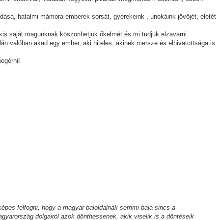
ása, hatalmi mámora emberek sorsát, gyerekeink , unokáink jövőjét, életét
is saját magunknak köszönhetjük őkelmét és mi tudjuk elzavarni.
lán valóban akad egy ember, aki hiteles, akinek mersze és elhivatottsága is
egérni!
képes felfogni, hogy a magyar baloldalnak semmi baja sincs a
gyarország dolgairól azok dönthessenek, akik viselik is a döntéseik