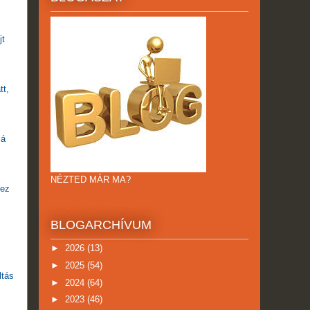
jt
tt,
lá
NÉZTED MÁR MA?
 ez
BLOGARCHÍVUM
►
2026
(13)
►
2025
(54)
ltás
►
2024
(64)
►
2023
(46)