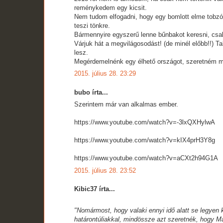
reménykedem egy kicsit.
Nem tudom elfogadni, hogy egy bomlott elme tobzód
teszi tönkre.
Bármennyire egyszerű lenne bűnbakot keresni, csak
Várjuk hát a megvilágosodást! (de minél előbb!!) Ta
lesz.
Megérdemelnénk egy élhető országot, szeretném m
2015. július 28. 23:29
bubo írta...
Szerintem már van alkalmas ember.
https://www.youtube.com/watch?v=-3lxQXHylwA
https://www.youtube.com/watch?v=kIX4prH3Y8g
https://www.youtube.com/watch?v=aCXt2h94G1A
2015. július 28. 23:52
Kibic37 írta...
"Nomármost, hogy valaki ennyi idő alatt se legyen 
határontúliakkal, mindössze azt szeretnék, hogy Ma