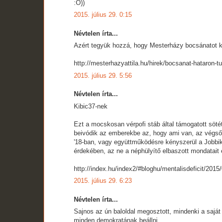
:O))
2015. július 29. 0:15
Névtelen írta...
Azért tegyük hozzá, hogy Mesterházy bocsánatot k
http://mesterhazyattila.hu/hirek/bocsanat-hataron-t
2015. július 29. 5:56
Névtelen írta...
Kibic37-nek
Ezt a mocskosan vérpofi stáb által támogatott sötét
beivódik az emberekbe az, hogy ami van, az végső
'18-ban, vagy együttműködésre kényszerül a Jobbikk
érdekében, az ne a néphülyítő elbaszott mondatait
http://index.hu/index2/#bloghu/mentalisdeficit/2015
2015. július 29. 6:23
Névtelen írta...
Sajnos az ún baloldal megosztott, mindenki a sajá
minden demokratának beállni.