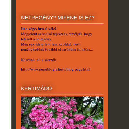
NETREGÉNY? MIFENE IS EZ?
Itt a vége, fuss el véle!
Megjelent az utolsó fejezet is, reméljük, hogy
tetszett a netregény.
Még egy ideig fent lesz az oldal, mert
reménykedünk további olvasókban is, hátha...
Köszönettel: a szerzők
http://www.pupublogja.hu/p/blog-page.html
KERTIMÁDÓ