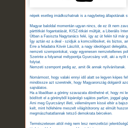
népek esetleg imádkozhatnak is a nagybeteg állapotának sta
Magyar baloldal momentán ugyan nincs, de ez őt nem zavarj
párttitkári fogantatását, KISZ-titkári múltját, a Liberális Inte
Útban a Fasiszta Nagytanács felé, így az út felén túl már
Így aztán ez a deal - szidjuk a komcsilibsiket, és biztos, a
Erre a feladatra Kövér Lászlót, a nagy ideológust delegálta
nemzeti szempontokat, vagy egyenesen nemzetellenes politi
Szerinte a folyamat mélypontja Gyurcsány volt, aki a nyílt n
folytat.
Nemzeti szempont pedig az, amit ők annak nyilvánítanak.
Nomármost, hogy valaki ennyi idő alatt se legyen képes fel
mindössze azt szeretnék, hogy Magyarország dolgairól azok
sajnálatos.
Ha a libaólban a görény szavazata dönthetné el, hogy mi l
bódított el a görényből kipárolgó sajátos parfüm, joggal gá
Ami meg Gyurcsányt illeti, véleményem kissé eltér a bajsz
kelt, mint hófehérre meszelt világítótorony az elmúlt huszo
megmászhatatlannak tetsző demokrata bérceken.
Természetesen attól még nem lesz nemzetközi jelentőségű p