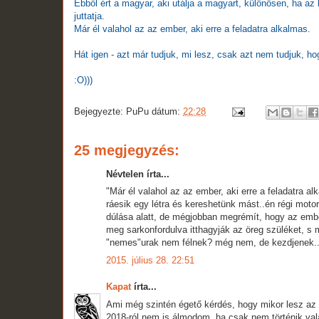
Ebből ért a magyar, aki utálja a magyart, különösen, ha az 
juttatja.
Már él valahol az az ember, aki erre a feladatra alkalmas.
Hát igen - azt már tudjuk, mi lesz, csak azt nem tudjuk, ho
:O)))
Bejegyezte:
PuPu
dátum:
22:28
25 megjegyzés:
Névtelen írta...
"Már él valahol az az ember, aki erre a feladatra a
ráesik egy létra és kereshetünk mást..én régi moto
dúlása alatt, de mégjobban megrémít, hogy az ember
meg sarkonfordulva itthagyják az öreg szüléket, s 
"nemes"urak nem félnek? még nem, de kezdjenek...
2015. július 28. 22:51
Kapat
írta...
Ami még szintén égető kérdés, hogy mikor lesz az 
2018-ról nem is álmodom, ha csak nem történik val