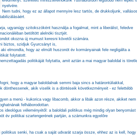
eredményt: szeretett miniszterelnökünk Tusnádfürdőn legutóbb nem lépett r
nyelvére.
Nem tudni, hogy ez az állapot mennyire lesz tartós, de drukkoljunk, valláso
bilizálásáért.
a, ugyanúgy szitokszóként használja a fogalmat, mint a liberálist, feledve
rnacionáléban betöltött alelnöki tisztjét.
 gondot okozna új mumust keresni követői számára.
mi biztos, szidjuk Gyurcsányt is,
, aki elmondta, hogy az elmúlt huszonöt év kormányainak fele negligálta a
kát folytatott.
emzettagadás politikáját folytatta, amit aztán a mai magyar baloldal is töretl
fogni, hogy a magyar baloldalnak semmi baja sincs a határontúliakkal,
 dönthessenek, akik viselik is a döntéseik következményeit - ez felettébb
egyen a menü - kukorica vagy libacomb, akkor a libák azon része, akiket nem
goghatnának felháborodottan.
os ideológus véleményétől: a baloldali politikus még mindig olyan benyomást
nöt év politikai szartengerének partján, a számunkra egyelőre
olitikus senki, ha csak a saját udvarát szarja össze, ehhez az is kell, hogy