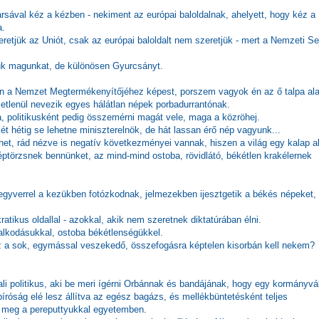
ársával kéz a kézben - nekiment az európai baloldalnak, ahelyett, hogy kéz a
a.
retjük az Uniót, csak az európai baloldalt nem szeretjük - mert a Nemzeti Se
juk magunkat, de különösen Gyurcsányt.
k én a Nemzet Megtermékenyítőjéhez képest, porszem vagyok én az ő talpa ala
tlenül nevezik egyes hálátlan népek porbadurrantónak.
a, politikusként pedig összemérni magát vele, maga a közröhej.
 hétig se lehetne miniszterelnök, de hát lassan érő nép vagyunk...
lehet, rád nézve is negatív következményei vannak, hiszen a világ egy kalap a
éptörzsnek bennünket, az mind-mind ostoba, rövidlátó, békétlen krakélernek
egyverrel a kezükben fotózkodnak, jelmezekben ijesztgetik a békés népeket,
atikus oldallal - azokkal, akik nem szeretnek diktatúrában élni.
zsalkodásukkal, ostoba békétlenségükkel.
 ez a sok, egymással veszekedő, összefogásra képtelen kisorbán kell nekem?
ali politikus, aki be meri ígérni Orbánnak és bandájának, hogy egy kormányvá
 bíróság elé lesz állítva az egész bagázs, és mellékbüntetésként teljes
 meg a pereputtyukkal egyetemben.