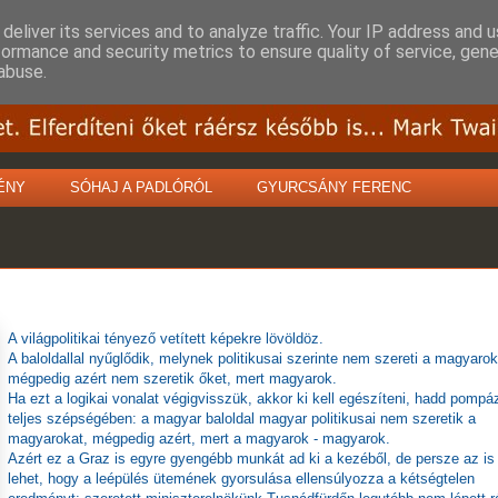
deliver its services and to analyze traffic. Your IP address and 
formance and security metrics to ensure quality of service, gen
abuse.
ÉNY
SÓHAJ A PADLÓRÓL
GYURCSÁNY FERENC
A világpolitikai tényező vetített képekre lövöldöz.
A baloldallal nyűglődik, melynek politikusai szerinte nem szereti a magyarok
mégpedig azért nem szeretik őket, mert magyarok.
Ha ezt a logikai vonalat végigvisszük, akkor ki kell egészíteni, hadd pomp
teljes szépségében: a magyar baloldal magyar politikusai nem szeretik a
magyarokat, mégpedig azért, mert a magyarok - magyarok.
Azért ez a Graz is egyre gyengébb munkát ad ki a kezéből, de persze az is
lehet, hogy a leépülés ütemének gyorsulása ellensúlyozza a kétségtelen