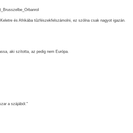
rt_Brusszelbe_Orbanrol
Keletre és Afrikába tűzfészekfelszámolni, ez szólna csak nagyot igazán.
ssa, aki szította, az pedig nem Európa.
szar a szájából."