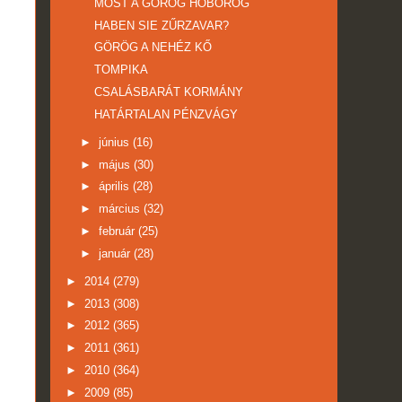
MOST A GÖRÖG HŐBÖRÖG
HABEN SIE ZŰRZAVAR?
GÖRÖG A NEHÉZ KŐ
TOMPIKA
CSALÁSBARÁT KORMÁNY
HATÁRTALAN PÉNZVÁGY
►
június
(16)
►
május
(30)
►
április
(28)
►
március
(32)
►
február
(25)
►
január
(28)
►
2014
(279)
►
2013
(308)
►
2012
(365)
►
2011
(361)
►
2010
(364)
►
2009
(85)