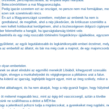
önzésébe, pénzhajhászásába, az empátia teljes hiányába.
Belecsömörlöttem a mai Magyarországba.
Pedig igazán szeretem ezt az országot, no persze nem mai formájában, me
ezen sok szeretnivaló nincs.
Én azt a Magyarországot szerettem, melyben az emberek ha nem is
gondtalanul, de megéltek, ahol a nép jókedvűen, de kritikusan szemlélte a
ol nem kellett koldusokat kerülgetnem, ahol a tisztességesen dolgozó cigánye
er felemelhette a hangját, ha igazságtalanság történt vele.
abarétréfa és egy még rosszabb történelmi forgatókönyv újjáéledése, egyszerr
 gyűlöletet, az egyik legutálatosabb és legkártékonyabb emberi érzelmet, mel
za az emberből az állatot, és bár ma még csak a majmot, de egy majomcsorda
 olyan embertelen.
nek se akart elindulni az egymillió menekült Líbiából, kihegyezett szexuális
ögön, elvegye a munkahelyedet és végigkergesse a plébános urat a falun.
 kiderül az igazság, legfeljebb legyint egyet, mint az öreg székely, mikor a
ehet abbahagyni, és ha nem akarjuk, hogy a nép gyanút fogjon, hogy hülyéne
k öt méterrel magasabb lesz, mint az égig érő vascsicsergő, aztán a tövébe
épünk ne szállíthassa a drótot a MÉH-be.
hogy a jelentkező pofozni tudja a migráncsokat, a gyerekeiket meg rugdalni, n