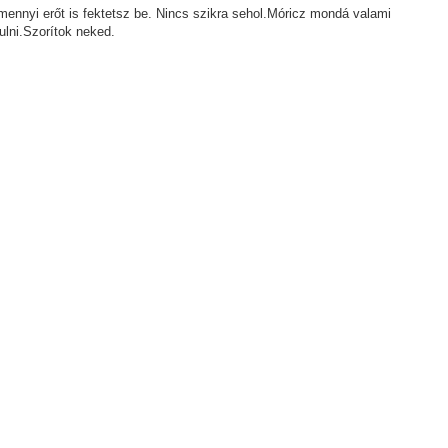
mennyi erőt is fektetsz be. Nincs szikra sehol.Móricz mondá valami
ulni.Szorítok neked.