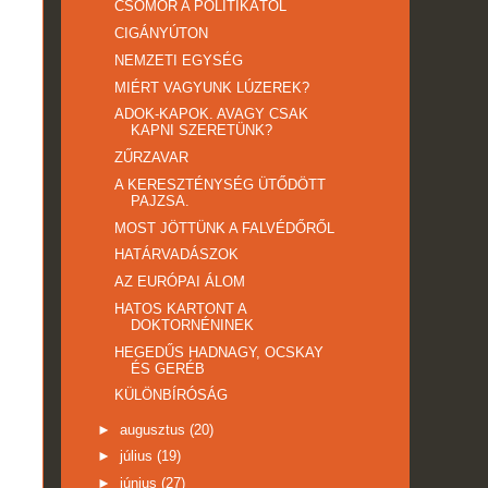
CSÖMÖR A POLITIKÁTÓL
CIGÁNYÚTON
NEMZETI EGYSÉG
MIÉRT VAGYUNK LÚZEREK?
ADOK-KAPOK. AVAGY CSAK
KAPNI SZERETÜNK?
ZŰRZAVAR
A KERESZTÉNYSÉG ÜTŐDÖTT
PAJZSA.
MOST JÖTTÜNK A FALVÉDŐRŐL
HATÁRVADÁSZOK
AZ EURÓPAI ÁLOM
HATOS KARTONT A
DOKTORNÉNINEK
HEGEDŰS HADNAGY, OCSKAY
ÉS GERÉB
KÜLÖNBÍRÓSÁG
►
augusztus
(20)
►
július
(19)
►
június
(27)