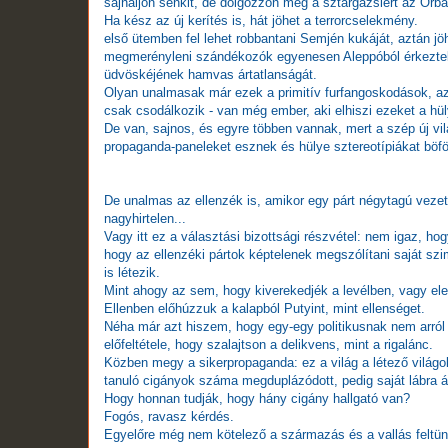
sajnáljon senkit, de dolgozzon meg a sztárgázsiért az Orb
Ha kész az új kerítés is, hát jöhet a terrorcselekmény.
első ütemben fel lehet robbantani Semjén kukáját, aztán j
megmerényleni szándékozók egyenesen Aleppóból érkeztek,
üdvöskéjének hamvas ártatlanságát.
Olyan unalmasak már ezek a primitív furfangoskodások, az 
csak csodálkozik - van még ember, aki elhiszi ezeket a hü
De van, sajnos, és egyre többen vannak, mert a szép új vilá
propaganda-paneleket esznek és hülye sztereotípiákat böf
De unalmas az ellenzék is, amikor egy párt négytagú vezet
nagyhirtelen...
Vagy itt ez a választási bizottsági részvétel: nem igaz, h
hogy az ellenzéki pártok képtelenek megszólítani saját szi
is létezik.
Mint ahogy az sem, hogy kiverekedjék a levélben, vagy ele
Ellenben előhúzzuk a kalapból Putyint, mint ellenséget.
Néha már azt hiszem, hogy egy-egy politikusnak nem arról 
előfeltétele, hogy szalajtson a delikvens, mint a rigalánc.
Közben megy a sikerpropaganda: ez a világ a létező világ
tanuló cigányok száma megduplázódott, pedig saját lábra áll
Hogy honnan tudják, hogy hány cigány hallgató van?
Fogós, ravasz kérdés.
Egyelőre még nem kötelező a származás és a vallás feltünt