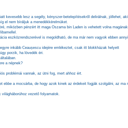
att kevesebb lesz a segély, kényszer-betelepítésekről delirálnak, jóllehet, aki
míg el nem bíráljuk a menedékkérelmüket.
öré, miközben pénzért itt maga Oszama bin Laden is vehetett volna magának
libamellel.
rácia eszközrendszerével is megoldható, de ma már nem vagyok ebben annyi
t egyre inkább Ceaușescu idejére emlékeztet, csak itt blokkházak helyett
úgy porzik, ha lövedék éri.
általában.
yere a népnek?
s problémái vannak, az ütni fog, mert ahhoz ért.
et ebbe a mocsárba, de hogy azok kinek az érdekeit fogják szolgálni, az ma
k világháborúhoz vezető folyamatok.