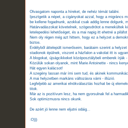
Olvasgatom naponta a híreket, de nehéz témát találni.
Ijesztgetik a népet, a cigányokat azzal, hogy a migráncs mi
be kellene fogadnunk, azokkal csak addig lenne dolgunk, 
Határvadászokat követelnek, szögesdrótot a menekültek k
letelepedési lehetőséget, és a mai napig itt ehetné a piláfot 
Nem oly régen még azt hittem, hogy ez a helyzet a demok
biztos.
Erdélyből áttelepült ismerőseim, barátaim szerint a helyze
stadionok épülnek, viszont a házfalon a vakolat itt is ugyan
A blogokat, újságcikkeket középosztálybeli emberek írják - 
Közülük sokan olyanok, mint Marie Antoinette - nincs ken
Hát egyen kalácsot!
A szegény lassan már írni sem tud, és akinek kommunikáció
A mai helyzetben markáns változásra várni - illúzió.
Legfeljebb az amerikai elnökválasztás hozhat be új elemek
titok.
Már az is pozitívum lesz, ha nem gyorsulnak fel a harmadi
Sok optimizmusra nincs okunk.
De azért jó lenne nem eljutni odáig...
:O)))