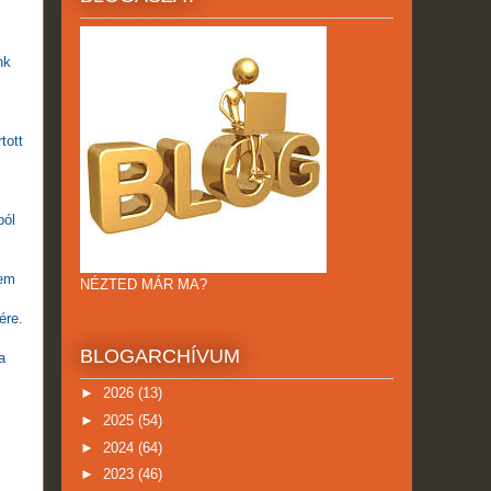
nk
tott
ból
nem
NÉZTED MÁR MA?
ére.
BLOGARCHÍVUM
a
►
2026
(13)
►
2025
(54)
►
2024
(64)
►
2023
(46)