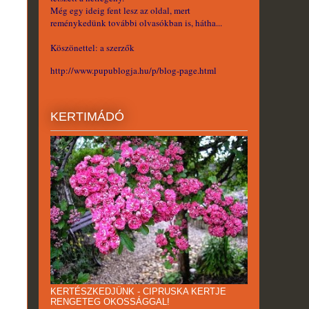
Még egy ideig fent lesz az oldal, mert
reménykedünk további olvasókban is, hátha...
Köszönettel: a szerzők
http://www.pupublogja.hu/p/blog-page.html
KERTIMÁDÓ
KERTÉSZKEDJÜNK - CIPRUSKA KERTJE
RENGETEG OKOSSÁGGAL!