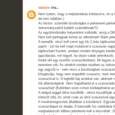
talalom
írta...
Nem tudom, hogy a helybenlakás kötelező-e, én a l
de nem találtam.)
Az biztos: számláló bizottságba a parlamenti párto
önkormányzattól küldött számlálónak!!!)
Az együttműködés helyenként működik: amíg a DK n
Nem kell párttagnak lennie az ellenőrnek! Bárki jele
A teendők: részt kell venni egy kb 2 órás tájékozta
papírt - ezt be kell majd mutatnod a szavazás napj
tájékoztató füzetet, amiben minden lényeges kérdés
igazolására, mit tegyél, ha olyan valaki jelentkez
fordul elő egy ezerfős szavazókörben). Mi legyen a
teremben stb. Az elnököt minden esetben az önkormá
egy jegyzőt is - neki nincs a bizottságban szavazati
kifogásolja, hogy nem engedték szavazni, mert nem érv
szavazóval is. A legtöbb baj azokkal van, akiknek 
túli állampolgárok. Nem fogadhatod el a szavazatát,
szavazhat! (Különben ezen címen körbejárhatná az
A dolgod reggel ötkor kezdődik - ekkor kiszállítjá
kötözőt stb). Az urnát csak az első szavazóval együt
A munkamegosztás általában a következő. Egyvalaki 
szavazólapot és átadja. A harmadik kis rubrikákat 
meghatározott időben jelentenie kell a részvételt. 1