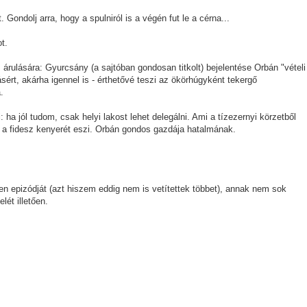
. Gondolj arra, hogy a spulniról is a végén fut le a cérna...
t.
rulására: Gyurcsány (a sajtóban gondosan titkolt) bejelentése Orbán "vételi
ásért, akárha igennel is - érthetővé teszi az ökörhúgyként tekergő
.
: ha jól tudom, csak helyi lakost lehet delegálni. Ami a tízezernyi körzetből
ki a fidesz kenyerét eszi. Orbán gondos gazdája hatalmának.
en epizódját (azt hiszem eddig nem is vetítettek többet), annak nem sok
lét illetően.