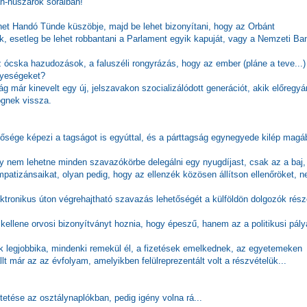
án-huszárok soraiban!
öhet Handó Tünde küszöbje, majd be lehet bizonyítani, hogy az Orbánt
 esetleg be lehet robbantani a Parlament egyik kapuját, vagy a Nemzeti Ba
ócska hazudozások, a faluszéli rongyrázás, hogy az ember (pláne a teve...)
lyeségeket?
g már kinevelt egy új, jelszavakon szocializálódott generációt, akik előregyár
ögnek vissza.
ősége képezi a tagságot is egyúttal, és a párttagság egynegyede kilép magá
ogy nem lehetne minden szavazókörbe delegálni egy nyugdíjast, csak az a baj,
mpatizánsaikat, olyan pedig, hogy az ellenzék közösen állítson ellenőröket, 
ktronikus úton végrehajtható szavazás lehetőségét a külföldön dolgozók rész
kellene orvosi bizonyítványt hoznia, hogy épeszű, hanem az a politikusi pály
ok legjobbika, mindenki remekül él, a fizetések emelkednek, az egyetemeken
t már az az évfolyam, amelyikben felülreprezentált volt a részvételük...
etése az osztálynaplókban, pedig igény volna rá...