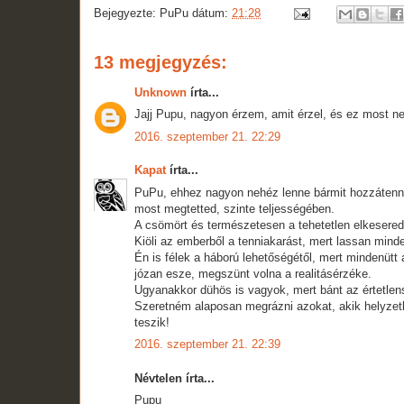
Bejegyezte:
PuPu
dátum:
21:28
13 megjegyzés:
Unknown
írta...
Jajj Pupu, nagyon érzem, amit érzel, és ez most n
2016. szeptember 21. 22:29
Kapat
írta...
PuPu, ehhez nagyon nehéz lenne bármit hozzátenni
most megtetted, szinte teljességében.
A csömört és természetesen a tehetetlen elkesere
Kiöli az emberből a tenniakarást, mert lassan mind
Én is félek a háború lehetőségétől, mert mindenütt 
józan esze, megszünt volna a realitásérzéke.
Ugyanakkor dühös is vagyok, mert bánt az értetlens
Szeretném alaposan megrázni azokat, akik helyzet
teszik!
2016. szeptember 21. 22:39
Névtelen írta...
Pupu