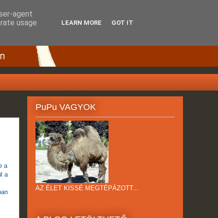
user-agent
erate usage
LEARN MORE
GOT IT
PuPu VAGYOK
e a
l a
AZ ÉLET KISSÉ MEGTÉPÁZOTT...
ban