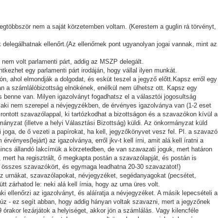
egtöbbször nem a saját körzetemben voltam. (Kerestem a guglin rá törvényt,
k delegálhatnak ellenőrt.(Az ellenőrnek pont ugyanolyan jogai vannak, mint az
em volt parlamenti párt, addig az MSZP delegált.
ntkezhet egy parlamenti párt irodáján, hogy vállal ilyen munkát.
tón, ahol elmondják a dolgodat, és esküt teszel a jegyző előtt.Kapsz erről egy
án a számlálóbizottság elnökének, enélkül nem ülhetsz ott. Kapsz egy
 benne van. Milyen igazolványt fogadhatsz el a választói jogosultság
ik, aki nem szerepel a névjegyzékben, de érvényes igazolványa van (1-2 eset
 rontott szavazólappal, ki tartózkodhat a bizottságon és a szavazókon kívül a
nyzat (illetve a helyi Választási Bizottság) küldi. Az önkormányzat küld
 joga, de ő vezeti a papírokat, ha kell, jegyzőkönyvet vesz fel. Pl. a szavazó
ényes(lejárt) az igazolványa, erről jkv-t kell írni, amit alá kell íratni a
nincs állandó lakcímük a körzetedben, de van szavazati joguk, mert határon
 mert ha regisztrált, ő megkapta postán a szavazólapját, és postán is
 összes szavazókört, és egymaga leadhatna 20-30 szavazatot!)
k az urnákat, szavazólapokat, névjegyzéket, segédanyagokat (pecsétet,
t zárhatod le: neki alá kell írnia, hogy az urna üres volt.
ellenőrzi az igazolványt, és aláíratja a névjegyzéket. A másik lepecsételi a
húz - ez segít abban, hogy addig hányan voltak szavazni, mert a jegyzőnek
9 órakor lezárjátok a helyiséget, akkor jön a számlálás. Vagy kilencféle