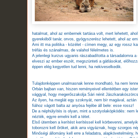
hatalmat, ahol az embernek tartása volt, mert lehetett, ah
gyerekéből tanár, orvos, gyógyszerész lehetett, ahol az emb
Ami itt ma politika - közélet - címen megy, az egy rossz k
tréfás és szánalmas, de valahol félelmetes is.
A jelenlegi kurzus ugyanis rászabadította a társadalomra a
elveszi az ember eszét, megszünteti a gátlásokat, előhoz
éppen elég kegyetlen tud lenni, ha nekiveselkedik.
Tulajdonképpen unalmasnak lenne mondható, ha nem lenne
Orbán bajban van, hiszen reményeivel ellentétben egy isten
vággyal, hogy megerőszakolja Sári nénit Jászkarakószörcs
Az ilyen, ha meglát egy szoknyát, nem bír magával, aztán ha
fiához vágott balta az anyósa fejébe áll bele: esse rossz!
De a néphülyítés is olyan, mint a szotyolaköpködés: nem l
nézték, egyre emelni kell a tétet.
Első ütemben a kerítést kerítéssel kell körbevenni, amelyi
toborozni kell őröket, akik arra vigyáznak, hogy szorgos n
Minőségi állomány kell erre a feladatra, alapkövetelmény, 