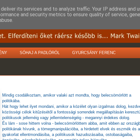
deliver its services and to analyze traffic. Your IP address and 
formance and security metrics to ensure quality of service, gen
abuse.
ÉNY
SÓHAJ A PADLÓRÓL
GYURCSÁNY FERENC
Mindig csodálkoztam, amikor valaki azt mondta, hogy belecsömörlött a
politikába.
Hát hogy lehet ilyet mondani, amikor a közélet olyan izgalmas dolog, kezdv
közösségi célok kitűzésétől a fontossági sorrendek megállapításán keresztü
politikusok jelleméig vagy jellemtelenségéig - megannyi érdekes dolog.
És lám - sose hittem volna - belecsömörlöttem abba, amit ebben az ország
politikának hívunk, a tömegmanipulációba, a hirdetett elvek és eszmék és a
gyakorlat ellentmondásiba, a politikusok hazudozásaiba, ostobaságaiba,