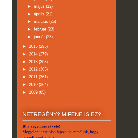
►
május
(12)
►
április
(21)
►
március
(25)
►
február
(23)
►
január
(23)
►
2015
(295)
►
2014
(279)
►
2013
(308)
►
2012
(365)
►
2011
(361)
►
2010
(364)
►
2009
(85)
NETREGÉNY? MIFENE IS EZ?
Itt a vége, fuss el véle!
Megjelent az utolsó fejezet is, reméljük, hogy
tetszett a netregény.