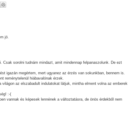
em jó.
. Csak sorolni tudnám mindazt, amit mindennap felpanaszolunk. De ezt
dést igazán megértem, mert ugyanez az érzés van sokunkban, bennem is.
ent reménytelenül hiábavalónak érzek.
a világon az elszabadult indulatokat látjuk, mintha elment volna az emberek
ég! :-(
ben vannak és képesek lennének a változtatásra, de önös érdekből nem