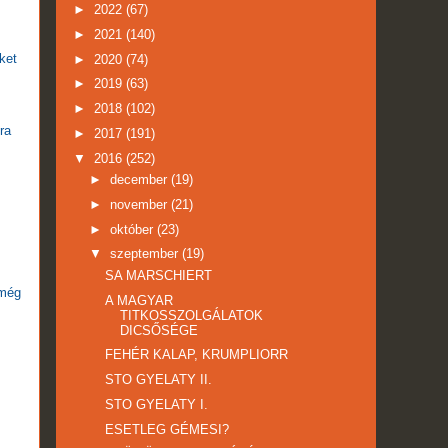
►
2022
(67)
►
2021
(140)
ket
►
2020
(74)
►
2019
(63)
►
2018
(102)
ra
►
2017
(191)
▼
2016
(252)
►
december
(19)
►
november
(21)
►
október
(23)
▼
szeptember
(19)
SA MARSCHIERT
 még
A MAGYAR
TITKOSSZOLGÁLATOK
DICSŐSÉGE
FEHÉR KALAP, KRUMPLIORR
STO GYELATY II.
STO GYELATY I.
ESETLEG GÉMESI?