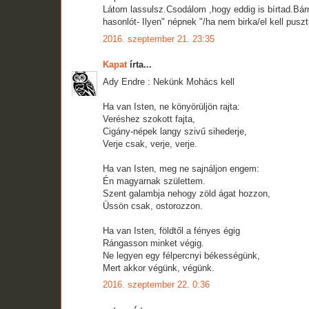
Látom lassulsz.Csodálom ,hogy eddig is bírtad.Bár
hasonlót- Ilyen" népnek "/ha nem birka/el kell puszt
2016. szeptember 21. 23:35
Kapat
írta...
Ady Endre : Nekünk Mohács kell
Ha van Isten, ne könyörüljön rajta:
Veréshez szokott fajta,
Cigány-népek langy szivű sihederje,
Verje csak, verje, verje.
Ha van Isten, meg ne sajnáljon engem:
Én magyarnak születtem.
Szent galambja nehogy zöld ágat hozzon,
Üssön csak, ostorozzon.
Ha van Isten, földtől a fényes égig
Rángasson minket végig.
Ne legyen egy félpercnyi békességünk,
Mert akkor végünk, végünk.
2016. szeptember 22. 0:36