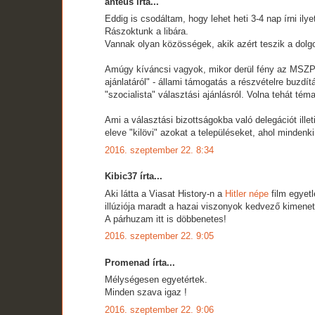
anteus írta...
Eddig is csodáltam, hogy lehet heti 3-4 nap írni ilyet
Rászoktunk a libára.
Vannak olyan közösségek, akik azért teszik a dolgo
Amúgy kíváncsi vagyok, mikor derül fény az MSZP á
ajánlatáról" - állami támogatás a részvételre buzdít
"szocialista" választási ajánlásról. Volna tehát téma
Ami a választási bizottságokba való delegációt illeti
eleve "kilövi" azokat a településeket, ahol minden
2016. szeptember 22. 8:34
Kibic37 írta...
Aki látta a Viasat History-n a
Hitler népe
film egyetl
illúziója maradt a hazai viszonyok kedvező kimenete
A párhuzam itt is döbbenetes!
2016. szeptember 22. 9:05
Promenad írta...
Mélységesen egyetértek.
Minden szava igaz !
2016. szeptember 22. 9:06