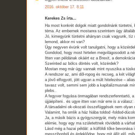
2016. október 17. 8:11
Kerekes Zs írta...
Ha most konkrét dolgok miatt gondolnánk tüntetni, 
téma. Az embernek mostanra szerintem úgy általába
Jó, kimegyünk tüntetni ahányan csak vagyunk, tíz m
lemond, akkor mi van?
Úgy negyven évünk volt tanulgatni, hogy a közérd
Gondolod, hogy most hirtelen megvilágosodott a n
Itten van példának okáért ez a Brexit, a demokrácia 
Szerinted az bölcs döntés volt, közérdek?
Mostan meg már úgy vannak mint nyuszika a tüskebok
A rendszer az, ami dől-ropog és recseg, a két világ
a jövő elfogyott, jött ugyan a múlt hitelezése – alia
tavasz volt, semmi sem jobb a kapitalizmusnak mint 
plebs..
A fegyver fogyása önmagában rendszerfenntartó, a 
újjáépíteni.. és ugye itten van már erre is a válasz
A társadalmi ok-okozati összefüggések nem olyan ny
Valamint, ha omlik a ház hiába toldod -foldod-dúcol
Ja, a másik bázis a gyógyszergyár, mely mára komol
elérnie, hogy egy ma születettnek rövidebb a várhat
Lásd még a hazai példát: a külföldi tőke bevonása i
messzihonból és érdeklődne, hogy mit állít elő, mi