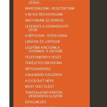
LEVER...
MARCONÁZUNK, IJESZTGETÜNK
A MI KIS REICHSTAGUNK
NAGYURUNK ÚJ SEREGE
LÉZENGÉS A SZABADSAJTÓ
ÚTON
A NÉPSZAVA - ISTEN SZAVA
LIBÁSOK ÉS LOPÓSOK
LEGFŐBB KINCSÜNK A
GYERMEK. A VIKTORÉ...
TELEFONKÖNYV-TESZT
TÖKÉLETES DIKTATÚRA
NÉPSZABADSÁG
A BULIBÁRÓ FÜGGÖNYE
A GYŰLÖLET NÉPE
MOST VOLT ELÉG?
TORZSALKODÓ PÁRTOK -
DEMOKRATA ILLÚZIÓK
ÉRTELMEZÉS