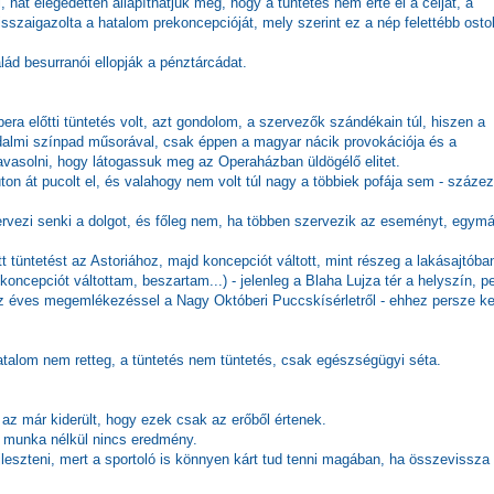
 hát elégedetten állapíthatjuk meg, hogy a tüntetés nem érte el a célját, a
isszaigazolta a hatalom prekoncepcióját, mely szerint ez a nép felettébb ost
ád besurranói ellopják a pénztárcádat.
 előtti tüntetés volt, azt gondolom, a szervezők szándékain túl, hiszen a
rodalmi színpad műsorával, csak éppen a magyar nácik provokációja és a
javasolni, hogy látogassuk meg az Operaházban üldögélő elitet.
on át pucolt el, és valahogy nem volt túl nagy a többiek pofája sem - százez
ezi senki a dolgot, és főleg nem, ha többen szervezik az eseményt, egymá
tt tüntetést az Astoriához, majd koncepciót váltott, mint részeg a lakásajtóban
oncepciót váltottam, beszartam...) - jelenleg a Blaha Lujza tér a helyszín, p
 tíz éves megemlékezéssel a Nagy Októberi Puccskísérletről - ehhez persze kel
talom nem retteg, a tüntetés nem tüntetés, csak egészségügyi séta.
 az már kiderült, hogy ezek csak az erőből értenek.
 - munka nélkül nincs eredmény.
ejleszteni, mert a sportoló is könnyen kárt tud tenni magában, ha összevissza