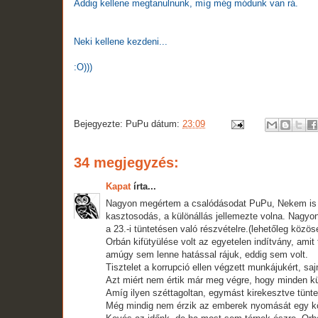
Addig kellene megtanulnunk, míg még módunk van rá.
Neki kellene kezdeni...
:O)))
Bejegyezte:
PuPu
dátum:
23:09
34 megjegyzés:
Kapat
írta...
Nagyon megértem a csalódásodat PuPu, Nekem is h
kasztosodás, a különállás jellemezte volna. Nagyo
a 23.-i tüntetésen való részvételre.(lehetőleg közös
Orbán kifütyülése volt az egyetelen indítvány, ami
amúgy sem lenne hatással rájuk, eddig sem volt.
Tisztelet a korrupció ellen végzett munkájukért, s
Azt miért nem értik már meg végre, hogy minden kü
Amíg ilyen széttagoltan, egymást kirekesztve tünt
Még mindig nem érzik az emberek nyomását egy kö