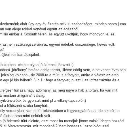
kivehetnénk akár úgy egy év fizetés nélküli szabadságot, minden napra jutna
n van elege tokkal vonóval együtt az egészből.
illió ember a Kossuth téren, és együtt üvöltjük, hogy mongyon le, és
ek az nem szükségszerűen az egyéni érdekek összessége, kevés volt.
ép?
újkori reinkarnációjából.
orban: eleinte olyan jó ötletnek látszott :)
háború „jótékony” hatása eddig tartott, illetve eddig sem, a hetvenes években
s jelzálog kölcsön-, de 2008-ra a múlt is elfogyott, amire a válasz az arab
egy jó kis háború: 3 in 1 : fogy a fegyver, pusztul az infrastruktúra és a
„férges” hullása nagy adomány, az meg ugye a hab a tortán, ha van mit
: a mostani „migráns” válság.
ilvánvalóak és gyorsak mint pl a villanykapcsoló :)
od a földszinti szoba-konyhát..
y versenyben van profit tekintetében a fegyvergyártással, de sikerült is
ó élettartama mint nekünk volt..
s jó ötletnek tűnt eleinte, oszt most ha mondjuk jönne valaki idegen hozzád
ből él Magyarország, mit mondanál? Mert jogásszal, szociológussal,