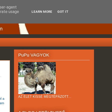
user-agent
erate usage
LEARN MORE
GOT IT
PuPu VAGYOK
-
AZ ÉLET KISSÉ MEGTÉPÁZOTT...
l a
yem