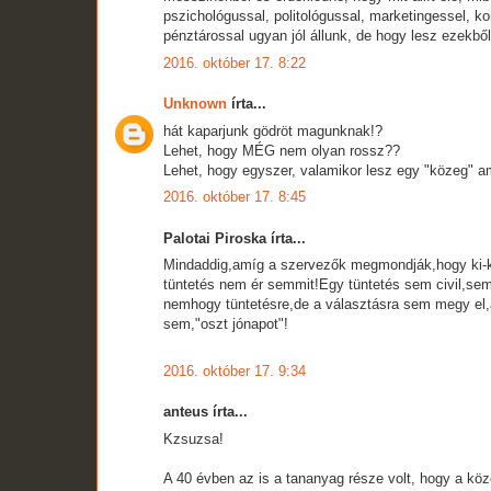
pszichológussal, politológussal, marketingessel, ko
pénztárossal ugyan jól állunk, de hogy lesz ezekbő
2016. október 17. 8:22
Unknown
írta...
hát kaparjunk gödröt magunknak!?
Lehet, hogy MÉG nem olyan rossz??
Lehet, hogy egyszer, valamikor lesz egy "közeg" am
2016. október 17. 8:45
Palotai Piroska írta...
Mindaddig,amíg a szervezők megmondják,hogy ki-kiv
tüntetés nem ér semmit!Egy tüntetés sem civil,sem
nemhogy tüntetésre,de a választásra sem megy el
sem,"oszt jónapot"!
2016. október 17. 9:34
anteus írta...
Kzsuzsa!
A 40 évben az is a tananyag része volt, hogy a kö