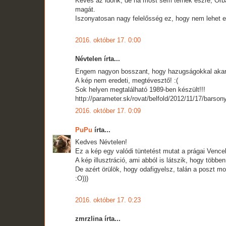
Kevés az időnk, de ha most sem térnek észre, Orb
magát.
Iszonyatosan nagy felelősség ez, hogy nem lehet e
2016. október 17. 0:00
Névtelen írta...
Engem nagyon bosszant, hogy hazugságokkal akar
A kép nem eredeti, megtévesztő! :(
Sok helyen megtalálható 1989-ben készült!!!
http://parameter.sk/rovat/belfold/2012/11/17/barso
2016. október 17. 0:09
PuPu
írta...
Kedves Névtelen!
Ez a kép egy valódi tüntetést mutat a prágai Vence
A kép illusztráció, ami abból is látszik, hogy többen
De azért örülök, hogy odafigyelsz, talán a poszt mon
:O)))
2016. október 17. 0:23
zmrzlina írta...