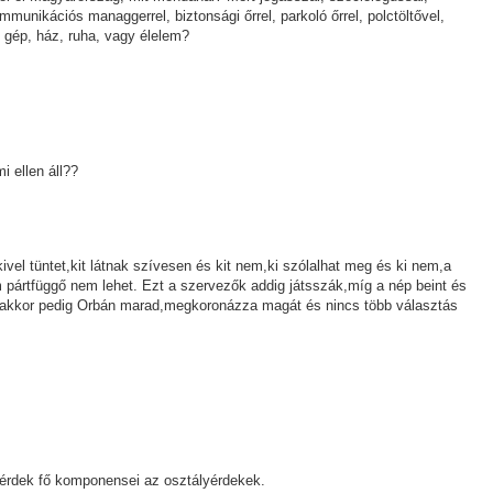
mmunikációs managgerrel, biztonsági őrrel, parkoló őrrel, polctöltővel,
l gép, ház, ruha, vagy élelem?
i ellen áll??
el tüntet,kit látnak szívesen és kit nem,ki szólalhat meg és ki nem,a
 pártfüggő nem lehet. Ezt a szervezők addig játsszák,míg a nép beint és
,akkor pedig Orbán marad,megkoronázza magát és nincs több választás
zérdek fő komponensei az osztályérdekek.