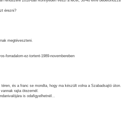
án rendszere 2018-ban könnyedén veszi a lécet, 30-40 évre bebetonozza
zt érezni?
nak megtéveszteni.
nyos-forradalom-ez-tortent-1989-novembereben
l téren, és a franc se mondta, hogy ma készült volna a Szabadsajtó úton.
 vannak rajta ötezernél.
danivalójára is odafigyelhetnél...