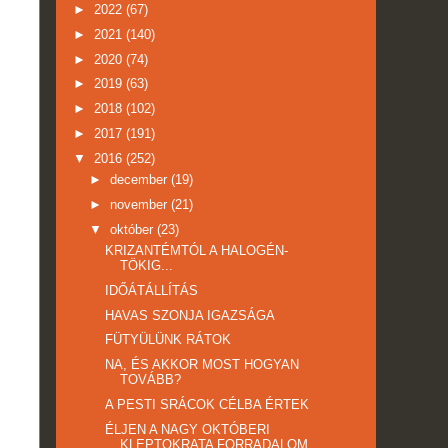
►
2022
(67)
►
2021
(140)
►
2020
(74)
►
2019
(63)
►
2018
(102)
►
2017
(191)
▼
2016
(252)
►
december
(19)
►
november
(21)
▼
október
(23)
KRIZANTÉMTÓL A HALOGÉN-
TÖKIG...
IDŐÁTÁLLÍTÁS
HAVAS SZONJA IGAZSÁGA
FÜTYÜLÜNK RÁTOK
NA, ÉS AKKOR MOST HOGYAN
TOVÁBB?
A PESTI SRÁCOK CÉLBA ÉRTEK
ÉLJEN A NAGY OKTÓBERI
KLEPTOKRATA FORRADALOM