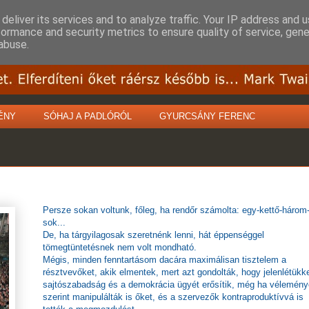
deliver its services and to analyze traffic. Your IP address and 
formance and security metrics to ensure quality of service, gen
abuse.
ÉNY
SÓHAJ A PADLÓRÓL
GYURCSÁNY FERENC
Persze sokan voltunk, főleg, ha rendőr számolta: egy-kettő-három
sok...
De, ha tárgyilagosak szeretnénk lenni, hát éppenséggel
tömegtüntetésnek nem volt mondható.
Mégis, minden fenntartásom dacára maximálisan tisztelem a
résztvevőket, akik elmentek, mert azt gondolták, hogy jelenlétükke
sajtószabadság és a demokrácia ügyét erősítik, még ha vélemén
szerint manipulálták is őket, és a szervezők kontraproduktívvá is