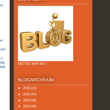
oba
er
stól
 (
edig
NÉZTED MÁR MA?
lett
BLOGARCHÍVUM
►
2026
(13)
►
2025
(54)
►
2024
(64)
►
2023
(46)