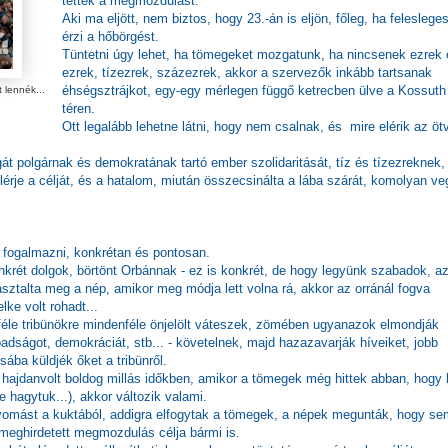
tették a megmozdulást.
Aki ma eljött, nem biztos, hogy 23.-án is eljön, főleg, ha feleslege
érzi a hőbörgést.
Tüntetni úgy lehet, ha tömegeket mozgatunk, ha nincsenek ezrek 
ezrek, tízezrek, százezrek, akkor a szervezők inkább tartsanak
éhségsztrájkot, egy-egy mérlegen függő ketrecben ülve a Kossuth
t lennék...
téren.
Ott legalább lehetne látni, hogy nem csalnak, és mire elérik az öt
át polgárnak és demokratának tartó ember szolidaritását, tíz és tízezreknek,
érje a célját, és a hatalom, miután összecsinálta a lába szárát, komolyan v
e fogalmazni, konkrétan és pontosan.
krét dolgok, börtönt Orbánnak - ez is konkrét, de hogy legyünk szabadok, az
sztalta meg a nép, amikor meg módja lett volna rá, akkor az orránál fogva
ke volt rohadt...
éle tribünökre mindenféle önjelölt váteszek, zömében ugyanazok elmondják
dságot, demokráciát, stb... - követelnek, majd hazazavarják híveiket, jobb
ába küldjék őket a tribünről.
 hajdanvolt boldog millás időkben, amikor a tömegek még hittek abban, hogy 
e hagytuk...), akkor változik valami.
 nyomást a kuktából, addigra elfogytak a tömegek, a népek megunták, hogy s
meghirdetett megmozdulás célja bármi is.