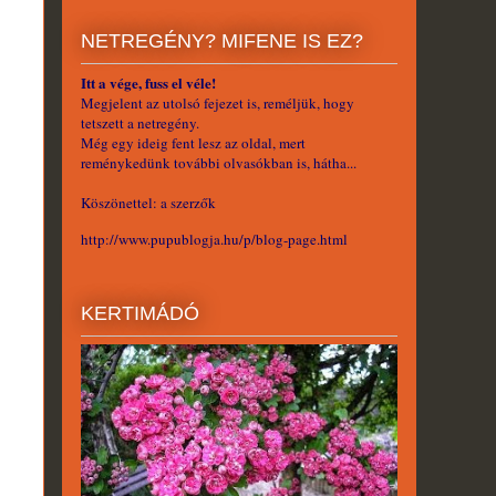
NETREGÉNY? MIFENE IS EZ?
Itt a vége, fuss el véle!
Megjelent az utolsó fejezet is, reméljük, hogy
tetszett a netregény.
Még egy ideig fent lesz az oldal, mert
reménykedünk további olvasókban is, hátha...
Köszönettel: a szerzők
http://www.pupublogja.hu/p/blog-page.html
KERTIMÁDÓ