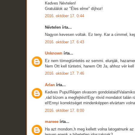
Kedves Névtelen!
Gratulálok az "Éles elme" díjhoz!
2016. október 17. 0:44
Névtelen írta...
Nagyon kevesen voltak. Ez teny. Kar a cimmel, keppel
2016. október 17. 6:43
Unknown
írta...
Ez nem tömegtüntetés ez semmi. elunják, hazame
Nem Ott kell tüntetni, hanem Ott Ja, ahhoz vér kell 
2016. október 17. 7:46
Arlan
írta...
Kedves Pupu!Régen olvasom gondolataid!Valamikor
,rád bízom a megfejtést!Egy rövid mondatot talán r
el!Ennyi korrektséget mindenképpen elvártam volna!
2016. október 17. 8:00
mareee
írta...
Ha azt mondom,h meg kellett volna latogatnunk az 
legyen enenk a hihetetlen idoszaknak?