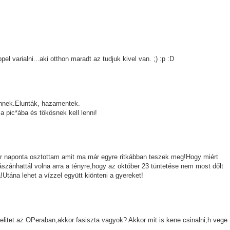
 varialni...aki otthon maradt az tudjuk kivel van. ;) :p :D
nnek.Elunták, hazamentek.
a pic*ába és tökösnek kell lenni!
 naponta osztottam amit ma már egyre ritkábban teszek meg!Hogy miért
ászánhattál volna arra a tényre,hogy az október 23 tüntetése nem most dőlt
Utána lehet a vízzel együtt kiönteni a gyereket!
elitet az OPeraban,akkor fasiszta vagyok? Akkor mit is kene csinalni,h vege