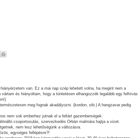
iányérzetem van. Ez a mai nap szép lehetett volna, ha megint nem a
n vártam és hiányoltam, hogy a tüntetésen elhangozzék legalább egy felhívás
en!)
t természetesen meg fognak akadályozni. (kordon, stb.) A hangzavar pedig
ajnos nem sok emberhez jutnak el a feltárt gazemberségek.
lönálló csoportosulás, szervezkedés Orbán malmára hajtja a vizet.
etgetnek, nem lesz lehetőségünk a változásra.
zös, egységes fellépésre?!