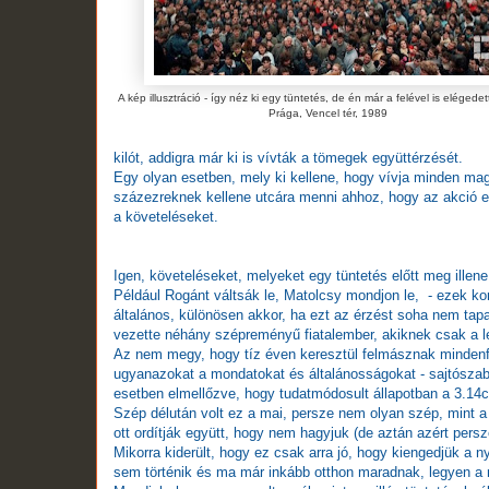
A kép illusztráció - így néz ki egy tüntetés, de én már a felével is elégedet
Prága, Vencel tér, 1989
kilót, addigra már ki is vívták a tömegek együttérzését.
Egy olyan esetben, mely ki kellene, hogy vívja minden mag
százezreknek kellene utcára menni ahhoz, hogy az akció el
a követeléseket.
Igen, követeléseket, melyeket egy tüntetés előtt meg illen
Például Rogánt váltsák le, Matolcsy mondjon le, - ezek kon
általános, különösen akkor, ha ezt az érzést soha nem tapa
vezette néhány szépreményű fiatalember, akiknek csak a lel
Az nem megy, hogy tíz éven keresztül felmásznak mindenf
ugyanazokat a mondatokat és általánosságokat - sajtószaba
esetben elmellőzve, hogy tudatmódosult állapotban a 3.14cs
Szép délután volt ez a mai, persze nem olyan szép, mint a
ott ordítják együtt, hogy nem hagyjuk (de aztán azért persz
Mikorra kiderült, hogy ez csak arra jó, hogy kiengedjük a
sem történik és ma már inkább otthon maradnak, legyen a 