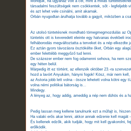
Mondjuk, ha ugyanaz volt a cél, mint a millás tüntetéseknél,
társadalmi feszültségek nem csökkentek, sőt - legfeljebb v
és azt lehet vele csinálni, amit akarnak.
Orbán nyugodtan árulhatja tovább a gagyit, miközben a csal
Az utolsó tüntetésnek mondható tömegmegmozdulás az Opera
tüntetés ott is keveredett eleinte egy hatvanas évekbeli i
felháborodás megváltoztatta a terveket és a nép elkezdte 
Ez aztán gyors távozásra ösztökélte őket, Orbán egy alagút
ember felettébb meggyőző tud lenni.
De százezer ember nem fog odamenni sehova, ha nem szerv
egy héten belül.
Márpedig itt ez történt, az ellenzék október 23.-ra szerveze
hozd a lavórt Anyukám, hányni fogok! Kösz, már nem kell, k
az Astoria jobb lett volna - össze lehetett volna kötni egy
volna némi politikai bátorság is...
Mindegy.
A lényeg az, hogy addig, ameddig a nép nem dühös és a ha
Pedig lassan meg kellene tanulnunk ezt a műfajt is, hiszen
Ha valaki erős akar lenni, akkor annak edzenie kell magát
És kellenek edzők, akik tudják, hogy mit kell gyakorolni, f
erőlködik.