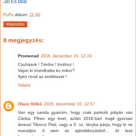
Ja! És liba!
PuPu
dátum:
11:40
Megosztás
8 megjegyzés:
Promenad
2016. december 16. 12:24
Csuhások ! Térdre ! Imához !
Vajon ki mondhatta és mikor?
Ilyen rövid az emlékezet !
Válasz
Olasz Ildikó
2016. december 16. 12:57
Van egy sanda gyanúm, hogy csak parkoló pályán van
Zánka. Pihen egy évet, aztán 2018-ban majd gyorsan
átveszi Tiborcz Pisti, vagy a II. sz. lányka párja, hogy ki ne
maradjon ő sem az ajándékozásból... Jó lesz