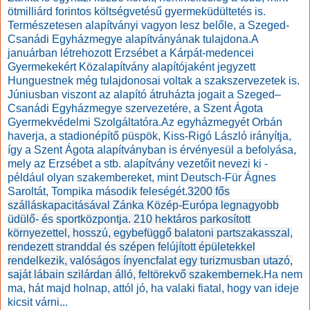
ötmilliárd forintos költségvetésű gyermeküdültetés is.
Természetesen alapítványi vagyon lesz belőle, a Szeged-
Csanádi Egyházmegye alapítványának tulajdona.
A
januárban létrehozott Erzsébet a Kárpát-medencei
Gyermekekért Közalapítvány alapítójaként jegyzett
Hunguestnek még tulajdonosai voltak a szakszervezetek is.
Júniusban viszont az alapító átruházta jogait a Szeged–
Csanádi Egyházmegye szervezetére, a Szent Ágota
Gyermekvédelmi Szolgáltatóra.
Az egyházmegyét Orbán
haverja, a stadionépítő püspök, Kiss-Rigó László irányítja,
így a Szent Ágota alapítványban is érvényesül a befolyása,
mely az Erzsébet a stb. alapítvány vezetőit nevezi ki -
például olyan szakembereket, mint Deutsch-Für Ágnes
Saroltát, Tompika második feleségét.
3200 fős
szálláskapacitásával Zánka Közép-Európa legnagyobb
üdülő- és sportközpontja. 210 hektáros parkosított
környezettel, hosszú, egybefüggő balatoni partszakasszal,
rendezett stranddal és szépen felújított épületekkel
rendelkezik, valóságos ínyencfalat egy turizmusban utazó,
saját lábain szilárdan álló, feltörekvő szakembernek.
Ha nem
ma, hát majd holnap, attól jó, ha valaki fiatal, hogy van ideje
kicsit várni...