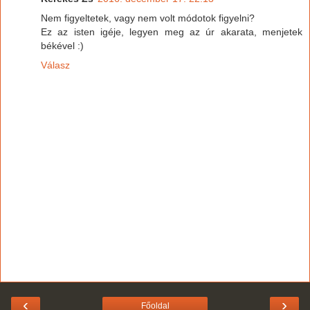
Nem figyeltetek, vagy nem volt módotok figyelni?
Ez az isten igéje, legyen meg az úr akarata, menjetek
békével :)
Válasz
‹
›
Főoldal