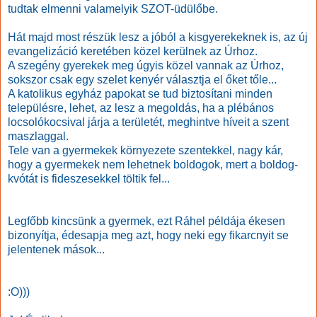
tudtak elmenni valamelyik SZOT-üdülőbe.
Hát majd most részük lesz a jóból a kisgyerekeknek is, az új
evangelizáció keretében közel kerülnek az Úrhoz.
A szegény gyerekek meg úgyis közel vannak az Úrhoz,
sokszor csak egy szelet kenyér választja el őket tőle...
A katolikus egyház papokat se tud biztosítani minden
településre, lehet, az lesz a megoldás, ha a plébános
locsolókocsival járja a területét, meghintve híveit a szent
maszlaggal.
Tele van a gyermekek környezete szentekkel, nagy kár,
hogy a gyermekek nem lehetnek boldogok, mert a boldog-
kvótát is fideszesekkel töltik fel...
Legfőbb kincsünk a gyermek, ezt Ráhel példája ékesen
bizonyítja, édesapja meg azt, hogy neki egy fikarcnyit se
jelentenek mások...
:O)))