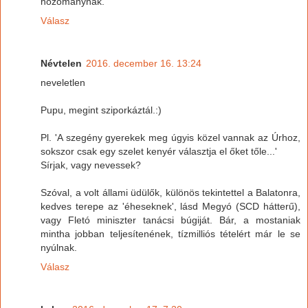
hozománynak.
Válasz
Névtelen
2016. december 16. 13:24
neveletlen
Pupu, megint sziporkáztál.:)
Pl. 'A szegény gyerekek meg úgyis közel vannak az Úrhoz,
sokszor csak egy szelet kenyér választja el őket tőle...'
Sírjak, vagy nevessek?
Szóval, a volt állami üdülők, különös tekintettel a Balatonra,
kedves terepe az 'éheseknek', lásd Megyó (SCD hátterű),
vagy Fletó miniszter tanácsi búgiját. Bár, a mostaniak
mintha jobban teljesítenének, tízmilliós tételért már le se
nyúlnak.
Válasz