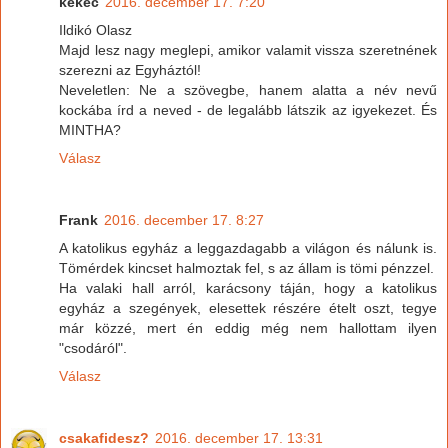
kekec
2016. december 17. 7:20
Ildikó Olasz
Majd lesz nagy meglepi, amikor valamit vissza szeretnének
szerezni az Egyháztól!
Neveletlen: Ne a szövegbe, hanem alatta a név nevű
kockába írd a neved - de legalább látszik az igyekezet. És
MINTHA?
Válasz
Frank
2016. december 17. 8:27
A katolikus egyház a leggazdagabb a világon és nálunk is.
Tömérdek kincset halmoztak fel, s az állam is tömi pénzzel.
Ha valaki hall arról, karácsony táján, hogy a katolikus
egyház a szegények, elesettek részére ételt oszt, tegye
már közzé, mert én eddig még nem hallottam ilyen
"csodáról".
Válasz
csakafidesz?
2016. december 17. 13:31