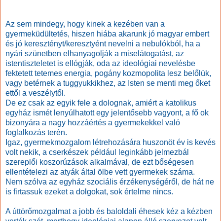
Az sem mindegy, hogy kinek a kezében van a
gyermeküdültetés, hiszen hiába akarunk jó magyar embert
és jó keresztényt/keresztyént nevelni a nebulókból, ha a
nyári szünetben elhanyagolják a miselátogatást, az
istentiszteletet is ellógják, oda az ideológiai nevelésbe
fektetett tetemes energia, pogány kozmopolita lesz belőlük,
vagy betérnek a tuggyukkikhez, az Isten se menti meg őket
ettől a veszélytől.
De ez csak az egyik fele a dolognak, amiért a katolikus
egyház ismét lenyúlhatott egy jelentősebb vagyont, a fő ok
bizonyára a nagy hozzáértés a gyermekekkel való
foglalkozás terén.
Igaz, gyermekmozgalom létrehozására huszonöt év is kevés
volt nekik, a cserkészek például leginkább jelmezbál
szereplői koszorúzások alkalmával, de ezt bőségesen
ellentételezi az atyák által ölbe vett gyermekek száma.
Nem szólva az egyház szociális érzékenységéről, de hát ne
is firtassuk ezeket a dolgokat, sok értelme nincs.
A úttörőmozgalmat a jobb és baloldali éhesek kéz a kézben