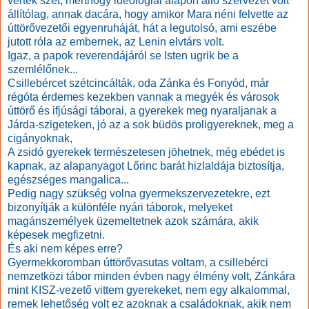
verték szét, merthogy ideológiai alapon álló szervezet volt
állítólag, annak dacára, hogy amikor Mara néni felvette az
úttörővezetői egyenruháját, hát a legutolsó, ami eszébe
jutott róla az embernek, az Lenin elvtárs volt.
Igaz, a papok reverendájáról se Isten ugrik be a
szemlélőnek...
Csillebércet szétcincálták, oda Zánka és Fonyód, már
régóta érdemes kezekben vannak a megyék és városok
úttörő és ifjúsági táborai, a gyerekek meg nyaraljanak a
Járda-szigeteken, jó az a sok büdös proligyereknek, meg a
cigányoknak,
A zsidó gyerekek természetesen jöhetnek, még ebédet is
kapnak, az alapanyagot Lőrinc barát hizlaldája biztosítja,
egészséges mangalica...
Pedig nagy szükség volna gyermekszervezetekre, ezt
bizonyítják a különféle nyári táborok, melyeket
magánszemélyek üzemeltetnek azok számára, akik
képesek megfizetni.
És aki nem képes erre?
Gyermekkoromban úttörővasutas voltam, a csillebérci
nemzetközi tábor minden évben nagy élmény volt, Zánkára
mint KISZ-vezető vittem gyerekeket, nem egy alkalommal,
remek lehetőség volt ez azoknak a családoknak, akik nem