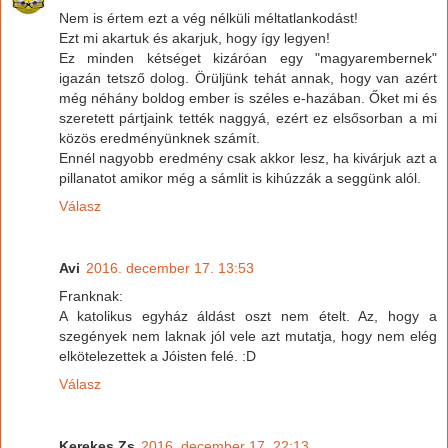
Nem is értem ezt a vég nélküli méltatlankodást!
Ezt mi akartuk és akarjuk, hogy így legyen!
Ez minden kétséget kizáróan egy "magyarembernek"
igazán tetsző dolog. Örüljünk tehát annak, hogy van azért
még néhány boldog ember is széles e-hazában. Őket mi és
szeretett pártjaink tették naggyá, ezért ez elsősorban a mi
közös eredményünknek számít.
Ennél nagyobb eredmény csak akkor lesz, ha kivárjuk azt a
pillanatot amikor még a sámlit is kihúzzák a seggünk alól.
Válasz
Avi
2016. december 17. 13:53
Franknak:
A katolikus egyház áldást oszt nem ételt. Az, hogy a
szegények nem laknak jól vele azt mutatja, hogy nem elég
elkötelezettek a Jóisten felé. :D
Válasz
Kerekes Zs
2016. december 17. 22:13