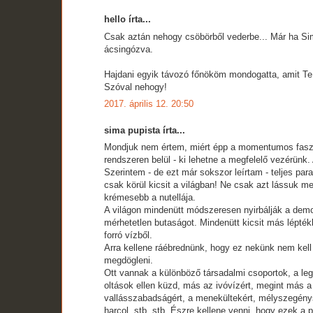
hello írta...
Csak aztán nehogy csöbörből vederbe... Már ha Sim
ácsingózva.
Hajdani egyik távozó főnököm mondogatta, amit Te 
Szóval nehogy!
2017. április 12. 20:50
sima pupista írta...
Mondjuk nem értem, miért épp a momentumos fasziv
rendszeren belül - ki lehetne a megfelelő vezérünk.
Szerintem - de ezt már sokszor leírtam - teljes p
csak körül kicsit a világban! Ne csak azt lássuk 
krémesebb a nutellája.
A világon mindenütt módszeresen nyirbálják a demokr
mérhetetlen butaságot. Mindenütt kicsit más lépté
forró vízből.
Arra kellene ráébrednünk, hogy ez nekünk nem kell 
megdögleni.
Ott vannak a különböző társadalmi csoportok, a legk
oltások ellen küzd, más az ivóvízért, megint más a 
vallásszabadságért, a menekültekért, mélyszegénys
harcol, stb, stb. Észre kellene venni, hogy ezek a 