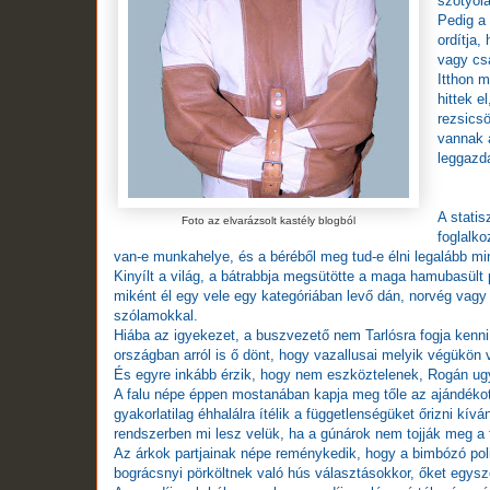
szotyol
Pedig a 
ordítja,
vagy csa
Itthon m
hittek e
rezsics
vannak a
leggazd
A stati
Foto az elvarázsolt kastély blogból
foglalk
van-e munkahelye, és a béréből meg tud-e élni legalább m
Kinyílt a világ, a bátrabbja megsütötte a maga hamubasült 
miként él egy vele egy kategóriában levő dán, norvég va
szólamokkal.
Hiába az igyekezet, a buszvezető nem Tarlósra fogja kenni
országban arról is ő dönt, hogy vazallusai melyik végükön 
És egyre inkább érzik, hogy nem eszköztelenek, Rogán ug
A falu népe éppen mostanában kapja meg tőle az ajándékot, a
gyakorlatilag éhhalálra ítélik a függetlenségüket őrizni kív
rendszerben mi lesz velük, ha a gúnárok nem tojják meg a t
Az árkok partjainak népe reménykedik, hogy a bimbózó polit
bográcsnyi pörköltnek való hús választásokkor, őket egyszer