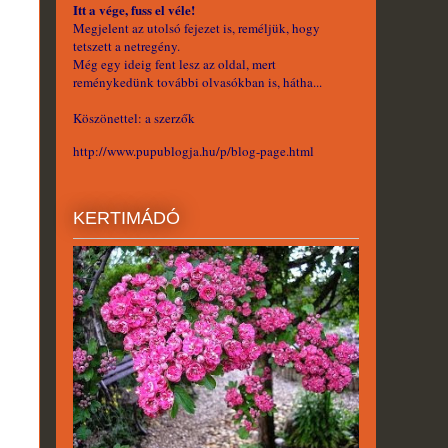
Itt a vége, fuss el véle!
Megjelent az utolsó fejezet is, reméljük, hogy
tetszett a netregény.
Még egy ideig fent lesz az oldal, mert
reménykedünk további olvasókban is, hátha...
Köszönettel: a szerzők
http://www.pupublogja.hu/p/blog-page.html
KERTIMÁDÓ