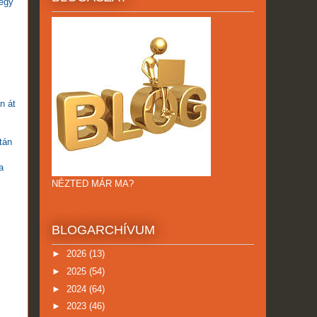
 egy
n át
tán
a
NÉZTED MÁR MA?
BLOGARCHÍVUM
►
2026
(13)
►
2025
(54)
►
2024
(64)
►
2023
(46)