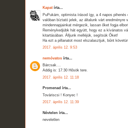
Kapat
írta...
PuPukám, optimista írásod így, a 4 napos pihenés e
valóban bíztató jelek, az általunk várt eredményre
mindennapjainkat mérgezik, lassan őket fogja elborí
Reménykedjübk hát együtt, hogy ez a kívánatos vá
kitartásában. Álljunk melléjük, segítsük Őket!
Ha ezt a pillanatot most elszalasztjuk, bűnt követün
2017. április 12. 9:53
nemóvatos
írta...
Bárcsak....
Addig is: 17:30 Hősök tere.
2017. április 12. 11:18
Promenad írta...
Továriscsi ! Konyec !
2017. április 12. 11:39
Névtelen írta...
neveletlen