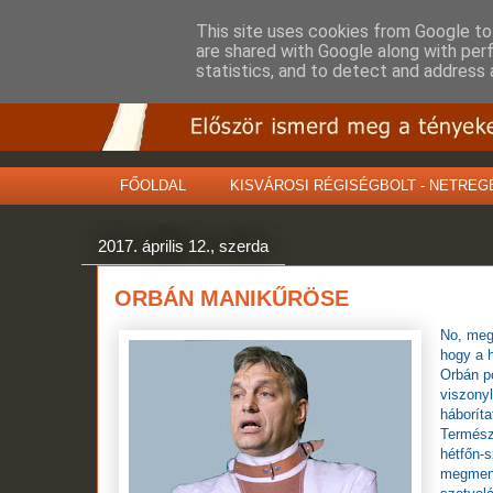
This site uses cookies from Google to 
are shared with Google along with per
statistics, and to detect and address 
FŐOLDAL
KISVÁROSI RÉGISÉGBOLT - NETREG
2017. április 12., szerda
ORBÁN MANIKŰRÖSE
No, meg 
hogy a h
Orbán po
viszony
háborít
Természe
hétfőn-
megment