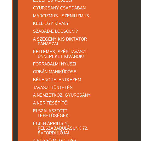
ESÉLY ÉS VESZÉLY
GYURCSÁNY CSAPDÁBAN
MARCIZMUS - SZENILIZMUS
KELL EGY KIRÁLY
SZABAD-E LOCSOLNI?
A SZEGÉNY KIS DIKTÁTOR
PANASZAI
KELLEMES, SZÉP TAVASZI
ÜNNEPEKET KÍVÁNOK!
FORRADALMI NYUSZI
ORBÁN MANIKŰRÖSE
BÉRENC JELENTKEZEM
TAVASZI TÜNTETÉS
A NEMZETKÖZI GYURCSÁNY
A KERÍTÉSÉPÍTŐ
ELSZALASZTOTT
LEHETŐSÉGEK
ÉLJEN ÁPRILIS 4.,
FELSZABADULÁSUNK 72.
ÉVFORDULÓJA!
A VÉGSŐ MEGOLDÁS