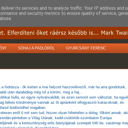
deliver its services and to analyze traffic. Your IP address and 
formance and security metrics to ensure quality of service, gen
abuse.
ÉNY
SÓHAJ A PADLÓRÓL
GYURCSÁNY FERENC
a fodrásza - ők ketten a mai helyzet haszonélvezői, már ha arra gondolunk,
alál után darabideig még nő a köröm, meg a haj...
litikai hulla, ez egyre nyilvánvalóbb, és ezen semmit sem változtat, ha egye
lag békés körülményei vannak az őt apránként elfogyasztó kukacoknak, és
atlanul büdösödhet magában.
tesen erről ő mit sem tud, hiszen olyan hihetetlen a dolog, főként annak, ak
szerdán-pénteken a Világ Urának, kedd-csütörtök-szombaton Európa
őjének és a kereszténység erős bástyájának szerepét tölti be, vasárnap me