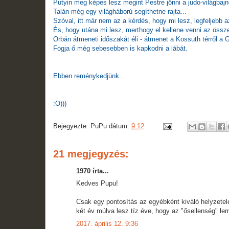
Putyin meg képes lesz megint Pestre jönni a judo-világbaj
Talán még egy világháború segíthetne rajta...
Szóval, itt már nem az a kérdés, hogy mi lesz, legfeljebb a
És, hogy utána mi lesz, merthogy el kellene venni az össze
Orbán átmeneti időszakát éli - átmenet a Kossuth térről a 
Fogja ő még sebesebben is kapkodni a lábát.
Ebben reménykedjünk...
:O)))
Bejegyezte:
PuPu
dátum:
9:12
21 megjegyzés:
1970 írta...
Kedves Pupu!
Csak egy pontosítás az egyébként kiváló helyzete
két év múlva lesz tíz éve, hogy az "ősellenség" le
2017. április 12. 9:36