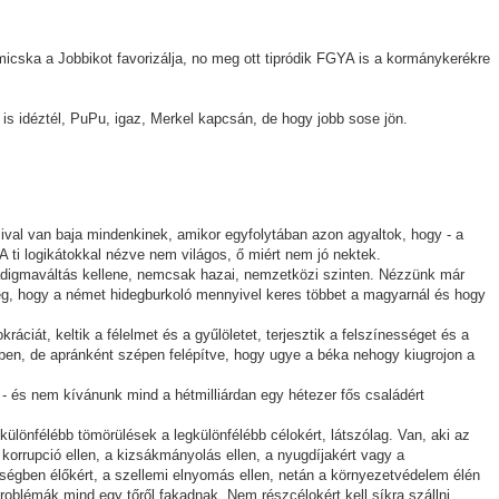
icska a Jobbikot favorizálja, no meg ott tipródik FGYA is a kormánykerékre
is idéztél, PuPu, igaz, Merkel kapcsán, de hogy jobb sose jön.
al van baja mindenkinek, amikor egyfolytában azon agyaltok, hogy - a
 A ti logikátokkal nézve nem világos, ő miért nem jó nektek.
aradigmaváltás kellene, nemcsak hazai, nemzetközi szinten. Nézzünk már
meg, hogy a német hidegburkoló mennyivel keres többet a magyarnál és hogy
áciát, keltik a félelmet és a gyűlöletet, terjesztik a felszínességet és a
kben, de apránként szépen felépítve, hogy ugye a béka nehogy kiugrojon a
- és nem kívánunk mind a hétmilliárdan egy hétezer fős családért
ülönfélébb tömörülések a legkülönfélébb célokért, látszólag. Van, aki az
korrupció ellen, a kizsákmányolás ellen, a nyugdíjakért vagy a
égben élőkért, a szellemi elnyomás ellen, netán a környezetvédelem élén
problémák mind egy tőről fakadnak. Nem részcélokért kell síkra szállni,