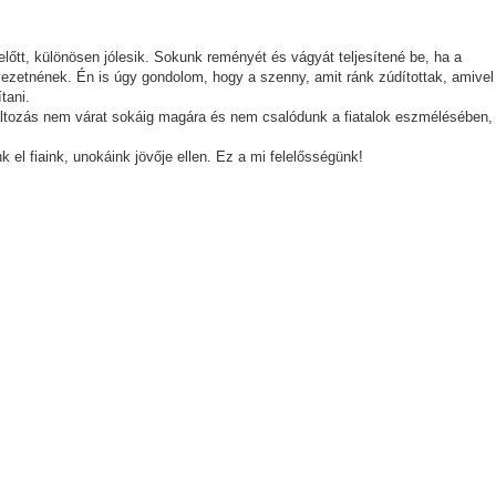
lőtt, különösen jólesik. Sokunk reményét és vágyát teljesítené be, ha a
 vezetnének. Én is úgy gondolom, hogy a szenny, amit ránk zúdítottak, amivel
tani.
ltozás nem várat sokáig magára és nem csalódunk a fiatalok eszmélésében,
k el fiaink, unokáink jövője ellen. Ez a mi felelősségünk!