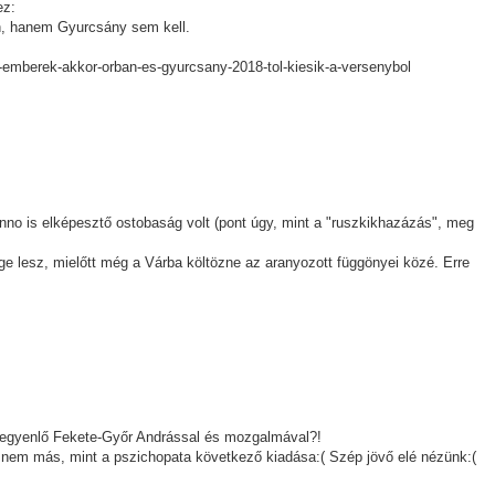
ez:
án, hanem Gyurcsány sem kell.
emberek-akkor-orban-es-gyurcsany-2018-tol-kiesik-a-versenybol
no is elképesztő ostobaság volt (pont úgy, mint a "ruszkikhazázás", meg
ge lesz, mielőtt még a Várba költözne az aranyozott függönyei közé. Erre
nt egyenlő Fekete-Győr Andrással és mozgalmával?!
nem más, mint a pszichopata következő kiadása:( Szép jövő elé nézünk:(