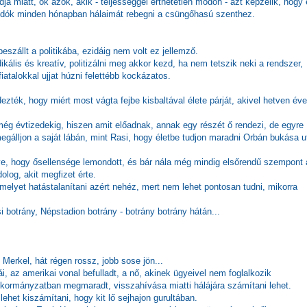
 miatt, ők azok, akik - teljességgel érthetetlen módon - azt képzelik, hogy
landók minden hónapban hálaimát rebegni a csüngőhasú szenthez.
szállt a politikába, ezidáig nem volt ez jellemző.
ikális és kreatív, politizálni meg akkor kezd, ha nem tetszik neki a rendszer,
atalokkal ujjat húzni felettébb kockázatos.
ték, hogy miért most vágta fejbe kisbaltával élete párját, akivel hetven éve
 még évtizedekig, hiszen amit előadnak, annak egy részét ő rendezi, de egyre
egálljon a saját lábán, mint Rasi, hogy életbe tudjon maradni Orbán bukása u
ve, hogy ősellensége lemondott, és bár nála még mindig elsőrendű szempont 
olog, akit megfizet érte.
elyet hatástalanítani azért nehéz, mert nem lehet pontosan tudni, mikorra
i botrány, Népstadion botrány - botrány botrány hátán...
 Merkel, hát régen rossz, jobb sose jön...
, az amerikai vonal befulladt, a nő, akinek ügyeivel nem foglalkozik
 kormányzatban megmaradt, visszahívása miatti hálájára számítani lehet.
het kiszámítani, hogy kit lő sejhajon gurultában.