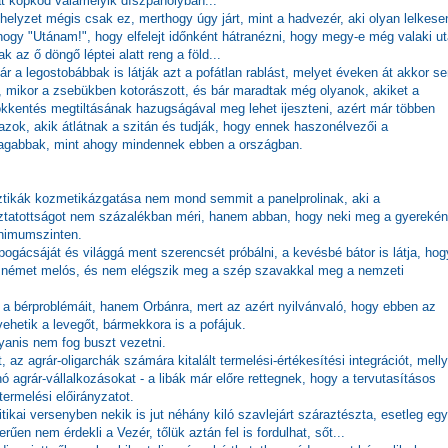
át köpköd valamelyik díszpáholyban...
helyzet mégis csak ez, merthogy úgy járt, mint a hadvezér, aki olyan lelkese
 hogy "Utánam!", hogy elfelejt időnként hátranézni, hogy megy-e még valaki u
k az ő döngő léptei alatt reng a föld...
ár a legostobábbak is látják azt a pofátlan rablást, melyet éveken át akkor s
l, mikor a zsebükben kotorászott, és bár maradtak még olyanok, akiket a
ökkentés megtiltásának hazugságával meg lehet ijeszteni, azért már többen
zok, akik átlátnak a szitán és tudják, hogy ennek haszonélvezői a
agabbak, mint ahogy mindennek ebben a országban.
sztikák kozmetikázgatása nem mond semmit a panelprolinak, aki a
oztatottságot nem százalékban méri, hanem abban, hogy neki meg a gyereké
inimumszinten.
pogácsáját és világgá ment szerencsét próbálni, a kevésbé bátor is látja, hog
gy német melós, és nem elégszik meg a szép szavakkal meg a nemzeti
 a bérproblémáit, hanem Orbánra, mert az azért nyilvánvaló, hogy ebben az
vehetik a levegőt, bármekkora is a pofájuk.
yanis nem fog buszt vezetni.
z agrár-oligarchák számára kitalált termelési-értékesítési integrációt, melly
ánó agrár-vállalkozásokat - a libák már előre rettegnek, hogy a tervutasításos
ermelési előirányzatot.
ikai versenyben nekik is jut néhány kiló szavlejárt száraztészta, esetleg egy
űen nem érdekli a Vezér, tőlük aztán fel is fordulhat, sőt...