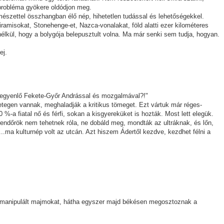
probléma gyökere oldódjon meg.
rmészettel összhangban élő nép, hihetetlen tudással és lehetőségekkel.
iramisokat, Stonehenge-et, Nazca-vonalakat, föld alatti ezer kilométeres
nélkül, hogy a bolygója belepusztult volna. Ma már senki sem tudja, hogyan.
ej.
nt egyenlő Fekete-Győr Andrással és mozgalmával?!"
etegen vannak, meghaladják a kritikus tömeget. Ezt vártuk már réges-
%-a fiatal nő és férfi, sokan a kisgyereküket is hozták. Most lett elegük.
 rendőrök nem tehetnek róla, ne dobáld meg, mondták az ultráknak, és lőn,
..ma kulturnép volt az utcán. Azt hiszem Ádertől kezdve, kezdhet félni a
manipulált majmokat, hátha egyszer majd békésen megosztoznak a