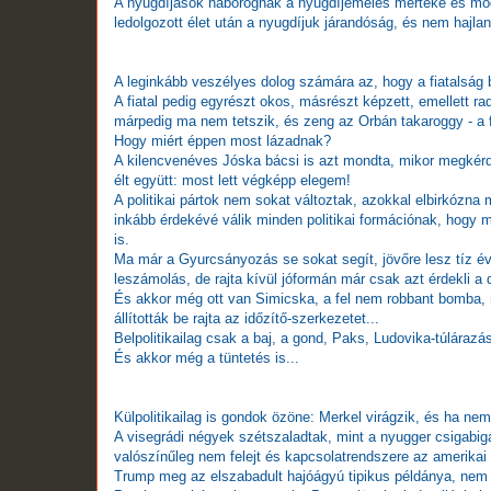
A nyugdíjasok háborognak a nyugdíjemelés mértéke és módja
ledolgozott élet után a nyugdíjuk járandóság, és nem haj
A leginkább veszélyes dolog számára az, hogy a fiatalság be
A fiatal pedig egyrészt okos, másrészt képzett, emellett rad
márpedig ma nem tetszik, és zeng az Orbán takaroggy - a fi
Hogy miért éppen most lázadnak?
A kilencvenéves Jóska bácsi is azt mondta, mikor megkérdez
élt együtt: most lett végképp elegem!
A politikai pártok nem sokat változtak, azokkal elbirkózna
inkább érdekévé válik minden politikai formációnak, hogy m
is.
Ma már a Gyurcsányozás se sokat segít, jövőre lesz tíz é
leszámolás, de rajta kívül jóformán már csak azt érdekli a d
És akkor még ott van Simicska, a fel nem robbant bomba, m
állították be rajta az időzítő-szerkezetet...
Belpolitikailag csak a baj, a gond, Paks, Ludovika-túlárazás
És akkor még a tüntetés is...
Külpolitikailag is gondok özöne: Merkel virágzik, és ha nem
A visegrádi négyek szétszaladtak, mint a nyugger csigabigái
valószínűleg nem felejt és kapcsolatrendszere az amerikai
Trump meg az elszabadult hajóágyú tipikus példánya, nem le