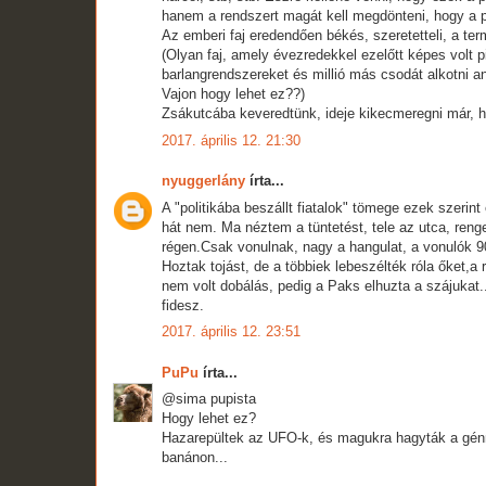
hanem a rendszert magát kell megdönteni, hogy a 
Az emberi faj eredendően békés, szeretetteli, a te
(Olyan faj, amely évezredekkel ezelőtt képes volt p
barlangrendszereket és millió más csodát alkotni a
Vajon hogy lehet ez??)
Zsákutcába keveredtünk, ideje kikecmeregni már, h
2017. április 12. 21:30
nyuggerlány
írta...
A "politikába beszállt fiatalok" tömege ezek szeri
hát nem. Ma néztem a tüntetést, tele az utca, reng
régen.Csak vonulnak, nagy a hangulat, a vonulók 90 
Hoztak tojást, de a többiek lebeszélték róla őket,a
nem volt dobálás, pedig a Paks elhuzta a szájukat..
fidesz.
2017. április 12. 23:51
PuPu
írta...
@sima pupista
Hogy lehet ez?
Hazarepültek az UFO-k, és magukra hagyták a gén
banánon...