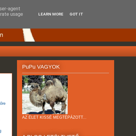
user-agent
erate usage
LEARN MORE
GOT IT
PuPu VAGYOK
lőre
AZ ÉLET KISSÉ MEGTÉPÁZOTT...
i
g