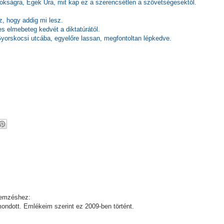
nokságra, Egek Ura, mit kap ez a szerencsétlen a szövetségesektől.
z, hogy addig mi lesz.
s elmebeteg kedvét a diktatúrától.
Gyorskocsi utcába, egyelőre lassan, megfontoltan lépkedve.
lemzéshez:
mondott. Emlékeim szerint ez 2009-ben történt.