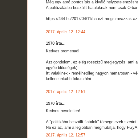
Még egy apró pontosítás a kiváló helyzetelemzésh
A politizálásba beszállt fiataloknak nem csak Orb
https://444.hu/2017/04/11/ha-ezt-megszavazzak-az-
2017. április 12. 12:44
1970 írta...
Kedves promenad!
Azt gondolom, ez elég rosszízű megjegyzés, ami an
egyéb blődségek).
Itt valakinek - remélhetőleg nagyon hamarosan - vé
kellene inkább fókuszálni...
2017. április 12. 12:51
1970 írta...
Kedves neveletlen!
A "politikába beszállt fiatalok" tömege ezek szeri
Na ez az, ami a legjobban megmutatja, hogy FGyA 
2017. április 12. 12:57