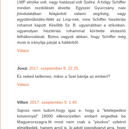
LMP elnöke volt, nagy hatással volt Szélre. A hölgy Schiffer
minden rezdülését átvette. Egyszer Gyurcsány naiv
jóindulatában felajánlott valami segítség, vagy
együttműködés-félét az Lmp-nek, mire Schiffer hisztériás
rohamot kapott. Később Sz. B. ugyanabban a stílusban,
ugyanolyan hisztériás rohammal körítette elutasító
felháborodását. Biztos vagyok abban, hogy Schiffer még
most is irányítja párját a háttérből.
Válasz
Joszi
2017. szeptember 8. 22:25
Ez neked kellemes, mikor a Szel bántja az embert?
Válasz
Villon
2017. szeptember 9. 1:45
Sajnos nem tudom,hogy igaz e, hogy a "letelepedesi
kotvennyel" 18000 ellenorizetlen embert engedtek be
Magyarorszagra.Itt most nem csak a "piszkos" uzletrol
elmelkedek, hanem arrol is, ki adott jogositvanyt arra, hogy