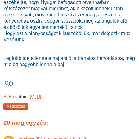
eszébe jut, hogy Nyugat befogadott ötvenhatban
kétszázezer magyar migránst, akik között menekült tán
ötezer se volt, most meg hatszázezer magyar eszi el a
kenyeret az osztrák sógor, a svábok, meg az angolok elől -
és közöttük egyetlen menekült sincs.
Hogy ezt a hiányosságot kiküszöböljük, már dolgozik rajta
Vezérünk...
Legfőbb ideje lenne elhajtani őt a bánatos hervadásba, még
mielőtt nagyobb lenne a baj.
:O)))
PuPu
dátum:
21:16
Megosztás
20 megjegyzés:
talalom
2017. szeptember 8. 9:42