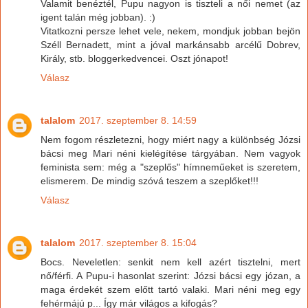
Valamit benéztél, Pupu nagyon is tiszteli a női nemet (az
igent talán még jobban). :)
Vitatkozni persze lehet vele, nekem, mondjuk jobban bejön
Széll Bernadett, mint a jóval markánsabb arcélű Dobrev,
Király, stb. bloggerkedvencei. Oszt jónapot!
Válasz
talalom
2017. szeptember 8. 14:59
Nem fogom részletezni, hogy miért nagy a különbség Józsi
bácsi meg Mari néni kielégítése tárgyában. Nem vagyok
feminista sem: még a "szeplős" hímneműeket is szeretem,
elismerem. De mindig szóvá teszem a szeplőket!!!
Válasz
talalom
2017. szeptember 8. 15:04
Bocs. Neveletlen: senkit nem kell azért tisztelni, mert
nő/férfi. A Pupu-i hasonlat szerint: Józsi bácsi egy józan, a
maga érdekét szem előtt tartó valaki. Mari néni meg egy
fehérmájú p... Így már világos a kifogás?