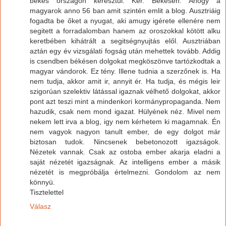
békés országon keresztül. Kér. Békésen. Ahogy a
magyarok anno 56 ban amit szintén emlit a blog. Ausztriáig
fogadta be őket a nyugat, aki amugy igérete ellenére nem
segitett a forradalomban hanem az oroszokkal kötött alku
keretbében kihátrált a segitségnyujtás elől. Ausztriában
aztán egy év vizsgálati fogság után mehettek tovább. Addig
is csendben békésen dolgokat megköszönve tartózkodtak a
magyar vándorok. Ez tény. Illene tudnia a szerzőnek is. Ha
nem tudja, akkor amit ir, annyit ér. Ha tudja, és mégis leir
szigorúan szelektiv látással igaznak vélhető dolgokat, akkor
pont azt teszi mint a mindenkori kormánypropaganda. Nem
hazudik, csak nem mond igazat. Hülyének néz. Mivel nem
nekem lett irva a blog, igy nem kérhetem ki magamnak. Én
nem vagyok nagyon tanult ember, de egy dolgot már
biztosan tudok. Nincsenek bebetonozott igazságok.
Nézetek vannak. Csak az ostoba ember akarja eladni a
saját nézetét igazságnak. Az intelligens ember a másik
nézetét is megpróbálja értelmezni. Gondolom az nem
könnyü.
Tisztelettel
Válasz