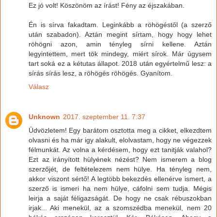
Ez jó volt! Köszönöm az írást! Fény az éjszakában.
Én is sírva fakadtam. Leginkább a röhögéstől (a szerző
után szabadon). Aztán megint sírtam, hogy hogy lehet
röhögni azon, amin tényleg sírni kellene. Aztán
legyintettem, mert tök mindegy, miért sírok. Már úgysem
tart soká ez a kétutas állapot. 2018 után egyértelmű lesz: a
sírás sírás lesz, a röhögés röhögés. Gyanítom.
Válasz
Unknown
2017. szeptember 11. 7:37
Üdvözletem! Egy barátom osztotta meg a cikket, elkezdtem
olvasni és ha már igy alakult, elolvastam, hogy ne végezzek
félmunkát. Az volna a kérdésem, hogy ezt tanitják valahol?
Ezt az irányított hülyének nézést? Nem ismerem a blog
szerzőjét, de feltételezem nem hülye. Ha tényleg nem,
akkor viszont sértő! A legtöbb bekezdés ellenérve ismert, a
szerző is ismeri ha nem hülye, cáfolni sem tudja. Mégis
leirja a saját féligazságát. De hogy ne csak rébuszokban
irjak... Aki menekül, az a szomszédba menekül, nem 20