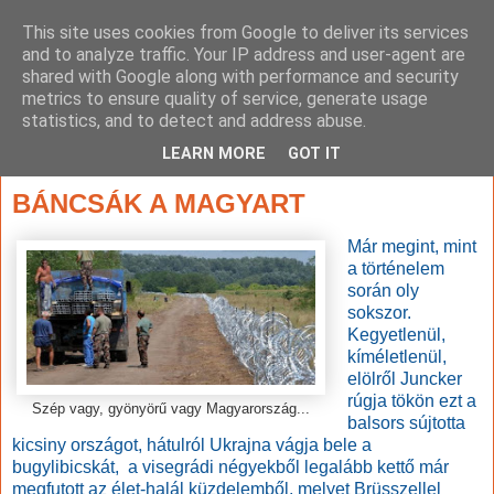
This site uses cookies from Google to deliver its services
and to analyze traffic. Your IP address and user-agent are
shared with Google along with performance and security
metrics to ensure quality of service, generate usage
statistics, and to detect and address abuse.
▼
LEARN MORE
GOT IT
2017. szeptember 7., csütörtök
BÁNCSÁK A MAGYART
Már megint, mint
a történelem
során oly
sokszor.
Kegyetlenül,
kíméletlenül,
elölről Juncker
rúgja tökön ezt a
Szép vagy, gyönyörű vagy Magyarország...
balsors sújtotta
kicsiny országot, hátulról Ukrajna vágja bele a
bugylibicskát, a visegrádi négyekből legalább kettő már
megfutott az élet-halál küzdelemből, melyet Brüsszellel