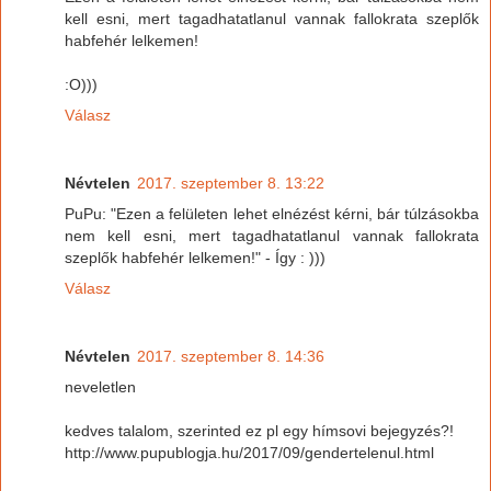
kell esni, mert tagadhatatlanul vannak fallokrata szeplők
habfehér lelkemen!
:O)))
Válasz
Névtelen
2017. szeptember 8. 13:22
PuPu: "Ezen a felületen lehet elnézést kérni, bár túlzásokba
nem kell esni, mert tagadhatatlanul vannak fallokrata
szeplők habfehér lelkemen!" - Így : )))
Válasz
Névtelen
2017. szeptember 8. 14:36
neveletlen
kedves talalom, szerinted ez pl egy hímsovi bejegyzés?!
http://www.pupublogja.hu/2017/09/gendertelenul.html