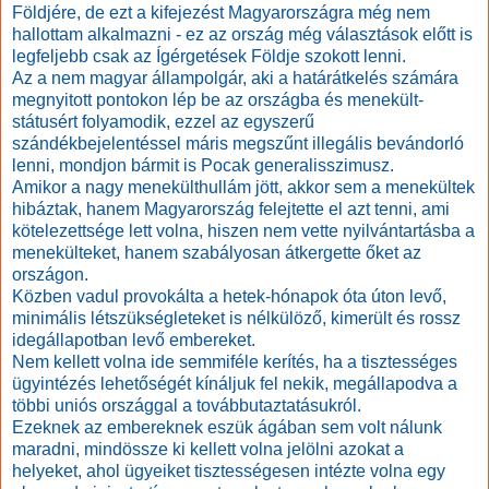
Földjére, de ezt a kifejezést Magyarországra még nem
hallottam alkalmazni - ez az ország még választások előtt is
legfeljebb csak az Ígérgetések Földje szokott lenni.
Az a nem magyar állampolgár, aki a határátkelés számára
megnyitott pontokon lép be az országba és menekült-
státusért folyamodik, ezzel az egyszerű
szándékbejelentéssel máris megszűnt illegális bevándorló
lenni, mondjon bármit is Pocak generalisszimusz.
Amikor a nagy menekülthullám jött, akkor sem a menekültek
hibáztak, hanem Magyarország felejtette el azt tenni, ami
kötelezettsége lett volna, hiszen nem vette nyilvántartásba a
menekülteket, hanem szabályosan átkergette őket az
országon.
Közben vadul provokálta a hetek-hónapok óta úton levő,
minimális létszükségleteket is nélkülöző, kimerült és rossz
idegállapotban levő embereket.
Nem kellett volna ide semmiféle kerítés, ha a tisztességes
ügyintézés lehetőségét kínáljuk fel nekik, megállapodva a
többi uniós országgal a továbbutaztatásukról.
Ezeknek az embereknek eszük ágában sem volt nálunk
maradni, mindössze ki kellett volna jelölni azokat a
helyeket, ahol ügyeiket tisztességesen intézte volna egy