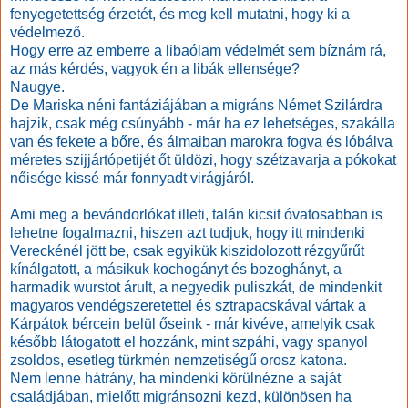
fenyegetettség érzetét, és meg kell mutatni, hogy ki a
védelmező.
Hogy erre az emberre a libaólam védelmét sem bíznám rá,
az más kérdés, vagyok én a libák ellensége?
Naugye.
De Mariska néni fantáziájában a migráns Német Szilárdra
hajzik, csak még csúnyább - már ha ez lehetséges, szakálla
van és fekete a bőre, és álmaiban marokra fogva és lóbálva
méretes szijjártópetijét
őt üldözi, hogy szétzavarja a pókokat
nőisége kissé már fonnyadt virágjáról.
Ami meg a bevándorlókat illeti, talán kicsit óvatosabban is
lehetne fogalmazni, hiszen azt tudjuk, hogy itt mindenki
Vereckénél jött be, csak egyikük kiszidolozott rézgyűrűt
kínálgatott, a másikuk kochogányt és bozoghányt, a
harmadik wurstot árult, a negyedik puliszkát, de mindenkit
magyaros vendégszeretettel és sztrapacskával vártak a
Kárpátok bércein belül őseink - már kivéve, amelyik csak
később látogatott el hozzánk, mint szpáhi, vagy spanyol
zsoldos, esetleg türkmén nemzetiségű orosz katona.
Nem lenne hátrány, ha mindenki körülnézne a saját
családjában, mielőtt migránsozni kezd, különösen ha