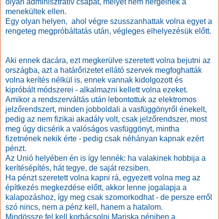
olyan adminisztratív csapat, melyet nem hergelnek a
menekültek ellen.
Egy olyan helyen, ahol végre szusszanhattak volna egyet a
rengeteg megpróbáltatás után, végleges elhelyezésük előtt.
Aki ennek dacára, ezt megkerülve szeretett volna bejutni az
országba, azt a határőrizetet ellátó szervek megfoghatták
volna kerítés nélkül is, ennek vannak kidolgozott és
kipróbált módszerei - alkalmazni kellett volna ezeket.
Amikor a rendszerváltás után lebontottuk az elektromos
jelzőrendszert, minden jobboldali a vasfüggönyről énekelt,
pedig az nem fizikai akadály volt, csak jelzőrendszer, most
meg úgy dicsérik a valóságos vasfüggönyt, mintha
fizetnének nekik érte - pedig csak néhányan kapnak ezért
pénzt.
Az Unió helyében én is így lennék: ha valakinek hobbija a
kerítésépítés, hát tegye, de saját rezsiben.
Ha pénzt szeretett volna kapni rá, egyezett volna meg az
építkezés megkezdése előtt, akkor lenne jogalapja a
kalapozáshoz, így meg csak szomorkodhat - de persze erről
szó nincs, nem a pénz kell, hanem a hatalom.
Mindössze fel kell korbácsolni Mariska néniben a