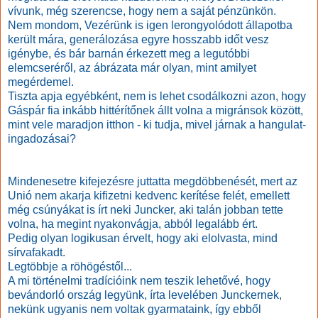
vívunk, még szerencse, hogy nem a saját pénzünkön.
Nem mondom, Vezérünk is igen lerongyolódott állapotba
került mára, generálozása egyre hosszabb időt vesz
igénybe, és bár barnán érkezett meg a legutóbbi
elemcseréről, az ábrázata már olyan, mint amilyet
megérdemel.
Tiszta apja egyébként, nem is lehet csodálkozni azon, hogy
Gáspár fia inkább hittérítőnek állt volna a migránsok között,
mint vele maradjon itthon - ki tudja, mivel járnak a hangulat-
ingadozásai?
Mindenesetre kifejezésre juttatta megdöbbenését, mert az
Unió nem akarja kifizetni kedvenc kerítése felét, emellett
még csúnyákat is írt neki Juncker, aki talán jobban tette
volna, ha megint nyakonvágja, abból legalább ért.
Pedig olyan logikusan érvelt, hogy aki elolvasta, mind
sírvafakadt.
Legtöbbje a röhögéstől...
A mi történelmi tradícióink nem teszik lehetővé, hogy
bevándorló ország legyünk, írta levelében Junckernek,
nekünk ugyanis nem voltak gyarmataink, így ebből