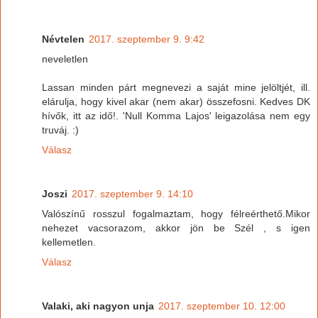
Névtelen
2017. szeptember 9. 9:42
neveletlen
Lassan minden párt megnevezi a saját mine jelöltjét, ill.
elárulja, hogy kivel akar (nem akar) összefosni. Kedves DK
hívők, itt az idő!. 'Null Komma Lajos' leigazolása nem egy
truváj. :)
Válasz
Joszi
2017. szeptember 9. 14:10
Valószínű rosszul fogalmaztam, hogy félreérthető.Mikor
nehezet vacsorazom, akkor jön be Szél , s igen
kellemetlen.
Válasz
Valaki, aki nagyon unja
2017. szeptember 10. 12:00