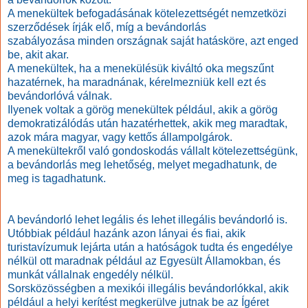
A menekültek befogadásának kötelezettségét nemzetközi
szerződések írják elő, míg a bevándorlás
szabályozása
minden országnak saját hatásköre, azt enged
be, akit akar.
A menekültek, ha a menekülésük kiváltó oka megszűnt
hazatérnek, ha maradnának, kérelmezniük kell ezt és
bevándorlóvá válnak.
Ilyenek voltak a görög menekültek például, akik a görög
demokratizálódás után hazatérhettek, akik meg maradtak,
azok mára magyar, vagy kettős állampolgárok.
A menekültekről való gondoskodás vállalt kötelezettségünk,
a bevándorlás meg lehetőség, melyet megadhatunk, de
meg is tagadhatunk.
A bevándorló lehet legális és lehet illegális bevándorló is.
Utóbbiak például hazánk azon lányai és fiai, akik
turistavízumuk lejárta után a hatóságok tudta és engedélye
nélkül ott maradnak például az Egyesült Államokban, és
munkát vállalnak engedély nélkül.
Sorsközösségben a mexikói illegális bevándorlókkal, akik
például a helyi kerítést megkerülve jutnak be az Ígéret