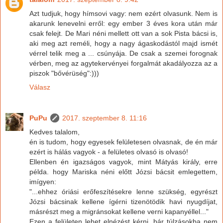
Azt tudjuk, hogy hímsovi vagy: nem ezért olvasunk. Nem is
akarunk lenevelni erről: egy ember 3 éves kora után már
csak felejt. De Mari néni mellett ott van a sok Pista bácsi is,
aki meg azt reméli, hogy a nagy ágaskodástól majd ismét
vérrel telik meg a ... csúnyája. De csak a szemei forognak
vérben, meg az agytekervényei forgalmát akadályozza az a
piszok "bővérüség":)))
Válasz
PuPu
2017. szeptember 8. 11:16
Kedves talalom,
én is tudom, hogy egyesek felületesen olvasnak, de én már
ezért is hálás vagyok - a felületes olvasó is olvasó!
Ellenben én igazságos vagyok, mint Mátyás király, erre
példa. hogy Mariska néni előtt Józsi bácsit emlegettem,
imígyen:
"...ehhez óriási erőfeszítésekre lenne szükség, egyrészt
Józsi bácsinak kellene ígérni tizenötödik havi nyugdíjat,
másrészt meg a migránsokat kellene verni kapanyéllel..."
Ezen a felületen lehet elnézést kérni, bár túlzásokba nem