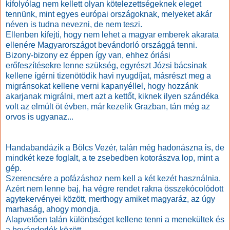
kifolyólag nem kellett olyan kötelezettségeknek eleget
tennünk, mint egyes európai országoknak, melyeket akár
néven is tudna nevezni, de nem teszi.
Ellenben kifejti, hogy nem lehet a magyar emberek akarata
ellenére Magyarországot bevándorló országgá tenni.
Bizony-bizony ez éppen így van, ehhez óriási
erőfeszítésekre lenne szükség, egyrészt Józsi bácsinak
kellene ígérni tizenötödik havi nyugdíjat, másrészt meg a
migránsokat kellene verni kapanyéllel, hogy hozzánk
akarjanak migrálni, mert azt a kettőt, kiknek ilyen szándéka
volt az elmúlt öt évben, már kezelik Grazban, tán még az
orvos is ugyanaz...
Handabandázik a Bölcs Vezér, talán még hadonászna is, de
mindkét keze foglalt, a te zsebedben kotorászva lop, mint a
gép.
Szerencsére a pofázáshoz nem kell a két kezét használnia.
Azért nem lenne baj, ha végre rendet rakna összekócolódott
agytekervényei között, merthogy amiket magyaráz, az úgy
marhaság, ahogy mondja.
Alapvetően talán különbséget kellene tenni a menekültek és
a bevándorlók között.