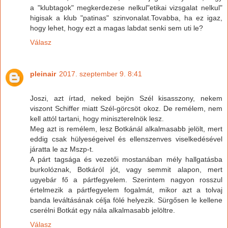
a "klubtagok" megkerdezese nelkul"etikai vizsgalat nelkul"
higisak a klub "patinas" szinvonalat.Tovabba, ha ez igaz,
hogy lehet, hogy ezt a magas labdat senki sem uti le?
Válasz
pleinair
2017. szeptember 9. 8:41
Joszi, azt írtad, neked bejön Szél kisasszony, nekem
viszont Schiffer miatt Szél-görcsöt okoz. De remélem, nem
kell attól tartani, hogy miniszterelnök lesz.
Meg azt is remélem, lesz Botkánál alkalmasabb jelölt, mert
eddig csak hülyeségeivel és ellenszenves viselkedésével
járatta le az Mszp-t.
A párt tagsága és vezetői mostanában mély hallgatásba
burkolóznak, Botkáról jót, vagy semmit alapon, mert
ugyebár fő a pártfegyelem. Szerintem nagyon rosszul
értelmezik a pártfegyelem fogalmát, mikor azt a tolvaj
banda leváltásának célja fölé helyezik. Sürgősen le kellene
cserélni Botkát egy nála alkalmasabb jelöltre.
Válasz