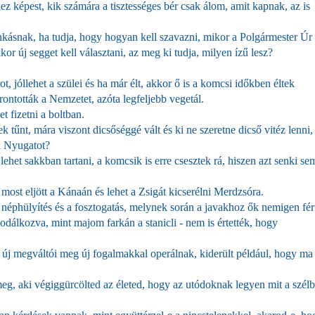
 képest, kik számára a tisztességes bér csak álom, amit kapnak, az is
kásnak, ha tudja, hogy hogyan kell szavazni, mikor a Polgármester Úr
or új segget kell választani, az meg ki tudja, milyen ízű lesz?
ot, jóllehet a szülei és ha már élt, akkor ő is a komcsi időkben éltek
grontották a Nemzetet, azóta legfeljebb vegetál.
 fizetni a boltban.
 tűnt, mára viszont dicsőséggé vált és ki ne szeretne dicső vitéz lenni,
 a Nyugatot?
ehet sakkban tartani, a komcsik is erre csesztek rá, hiszen azt senki se
most eljött a Kánaán és lehet a Zsigát kicserélni Merdzsóra.
 néphülyítés és a fosztogatás, melynek során a javakhoz ők nemigen fér
sodálkozva, mint majom farkán a stanicli - nem is értették, hogy
ok új megváltói meg új fogalmakkal operálnak, kiderült például, hogy ma
 meg, aki végiggürcölted az életed, hogy az utódoknak legyen mit a szél