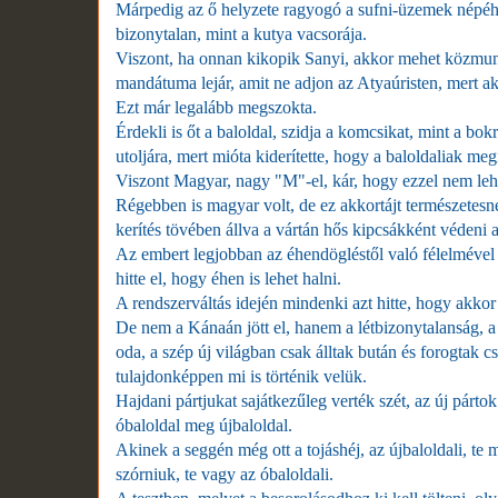
Márpedig az ő helyzete ragyogó a sufni-üzemek népéhez
bizonytalan, mint a kutya vacsorája.
Viszont, ha onnan kikopik Sanyi, akkor mehet közmun
mandátuma lejár, amit ne adjon az Atyaúristen, mert akk
Ezt már legalább megszokta.
Érdekli is őt a baloldal, szidja a komcsikat, mint a bokr
utoljára, mert mióta kiderítette, hogy a baloldaliak me
Viszont Magyar, nagy "M"-el, kár, hogy ezzel nem lehet
Régebben is magyar volt, de ez akkortájt természetesnek
kerítés tövében állva a vártán hős kipcsákként védeni
Az embert legjobban az éhendögléstől való félelmével l
hitte el, hogy éhen is lehet halni.
A rendszerváltás idején mindenki azt hitte, hogy akkor 
De nem a Kánaán jött el, hanem a létbizonytalanság, a
oda, a szép új világban csak álltak bután és forogtak c
tulajdonképpen mi is történik velük.
Hajdani pártjukat sajátkezűleg verték szét, az új párt
óbaloldal meg újbaloldal.
Akinek a seggén még ott a tojáshéj, az újbaloldali, te
szórniuk, te vagy az óbaloldali.