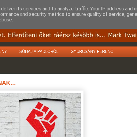
deliver its services and to analyze traffic. Your IP address and 
formance and security metrics to ensure quality of service, gen
abuse.
ÉNY
SÓHAJ A PADLÓRÓL
GYURCSÁNY FERENC
AK...