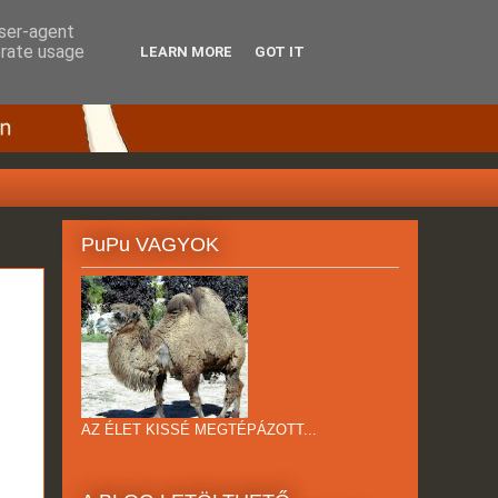
user-agent
erate usage
LEARN MORE
GOT IT
PuPu VAGYOK
AZ ÉLET KISSÉ MEGTÉPÁZOTT...