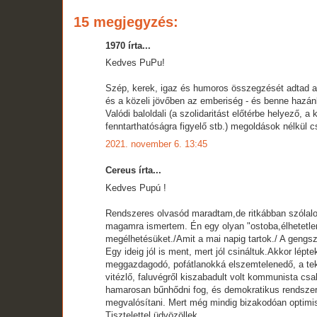
15 megjegyzés:
1970 írta...
Kedves PuPu!
Szép, kerek, igaz és humoros összegzését adtad ann
és a közeli jövőben az emberiség - és benne hazánk 
Valódi baloldali (a szolidaritást előtérbe helyező, a
fenntarthatóságra figyelő stb.) megoldások nélkül
2021. november 6. 13:45
Cereus írta...
Kedves Pupú !
Rendszeres olvasód maradtam,de ritkábban szólalo
magamra ismertem. Én egy olyan "ostoba,élhetetlen
megélhetésüket./Amit a mai napig tartok./ A gengs
Egy ideig jól is ment, mert jól csináltuk.Akkor lépt
meggazdagodó, pofátlanokká elszemtelenedő, a tek
vitézlő, faluvégről kiszabadult volt kommunista cs
hamarosan bűnhődni fog, és demokratikus rendsze
megvalósítani. Mert még mindig bizakodóan optimi
Tisztelettel üdvözöllek.