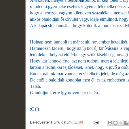
A tesztben, melyet a besorolásodhoz ki kell tölteni, o
mindenki gyermeke esélyes legyen a felemelkedésre, ak
hogy a nemzeti vagyon kilencven százaléka a nemzet ö
akkor óbaloldali őskövület vagy, ideje elmúlnod, hogy 
A kalapácsfej tanúsítja, hogy kötődik a munkásosztályh
Holnap nem ünnepli itt már senki november hetedikét, m
Hamarosan kiderül, hogy az új kor új kihívásaira is va
létérdekeit helyezi előtérbe egy szűk kisebbség anyagi
Hogy kár lenne-e érte, azt nem tudom, mert a jelenlegi
tartani a technikai fejlődéssel, lehet, hogy a jövő a csó
Ennek nálunk már vannak érzékelhető jelei, de még az
De ettől a baloldali gondolat még él, és az emberiség i
Talán.
Gondoljunk erre így november elején...
:O)))
Bejegyezte:
PuPu
dátum:
11:08