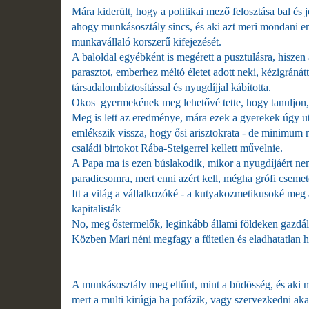
Mára kiderült, hogy a politikai mező felosztása bal és
ahogy munkásosztály sincs, és aki azt meri mondani em
munkavállaló korszerű kifejezését.
A baloldal egyébként is megérett a pusztulásra, hiszen 
parasztot, emberhez méltó életet adott neki, kézigránát
társadalombiztosítással és nyugdíjjal kábította.
Okos gyermekének meg lehetővé tette, hogy tanuljon,
Meg is lett az eredménye, mára ezek a gyerekek úgy ut
emlékszik vissza, hogy ősi arisztokrata - de minimum ne
családi birtokot Rába-Steigerrel kellett művelnie.
A Papa ma is ezen búslakodik, mikor a nyugdíjáért nem
paradicsomra, mert enni azért kell, mégha grófi csemete
Itt a világ a vállalkozóké - a kutyakozmetikusoké m
kapitalisták
No, meg őstermelők, leginkább állami földeken gazdálk
Közben Mari néni megfagy a fűtetlen és eladhatatlan 
A munkásosztály meg eltűnt, mint a büdösség, és aki ma
mert a multi kirúgja ha pofázik, vagy szervezkedni aka