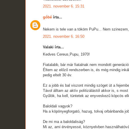
2021. november 6. 15:31
góbé
írta...
Nekem is tele van a tököm PuPu... Nem szinezem,
2021. november 6. 16:50
Valaki írta...
Kedves Cereus,Pupu, 1970!
Fiatalabb, bár már fiatalnak nem mondott generáci
Éltem az előző rendszerben is, és még mindig inká
pedig eltelt 30 év.
Ez a jobb és bal viszont mindig szöget üt a fejemb
Távol álltam az aktív politizálástól akkor is, s mos
Gyűlök, ha kell, tüntetek az enyveskezű köpcös elle
Baloldali vagyok?
Ha a köpönyegforgató, hazug, tolvaj orbánbanda jobb
De mi ma a baloldaliság?
Mi az, ami érvényessé, köznyelvben használhatóvá