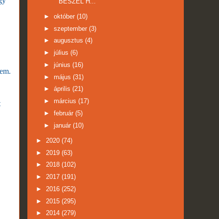
gy
BESZÉL H...
►
október
(10)
►
szeptember
(3)
►
augusztus
(4)
►
július
(6)
►
június
(16)
nem.
►
május
(31)
►
április
(21)
►
március
(17)
t
►
február
(5)
►
január
(10)
►
2020
(74)
►
2019
(63)
►
2018
(102)
►
2017
(191)
►
2016
(252)
►
2015
(295)
►
2014
(279)