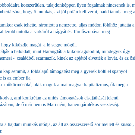
 jobboldalra korszerűtlen, tulajdonképpen ilyen fogalmak nincsenek is, m
bertársára, hogy ő munkás, azt jól pofán kell verni, hadd tanulja meg 
amikor csak tehette, rárontott a nemzetre, aljas módon földhöz juttatta a
tal lerobbantotta a sarkáról a trágyát és fürdőszobával meg
 hogy kiküzdje magát a ló segge mögül.
álják a baloldalt, mint Harangláb a kukoricagölödint, mindegyik úgy
mesi - családból származik, kinek az apjától elvették a lovát, és az ős
 kap semmit, a földalapú támogatást meg a gyerek költi el spanyol
 is az ember fia.
eg a műkörmösöké, akik maguk a mai magyar kapitalizmus, ők meg a
odva, ami konkrétan az uniós támogatások elsajátítását jelenti.
házában, de ő már nem is Mari néni, hanem járulékos veszteség.
 a hajdani munkás utódja, az áll az összeszerelő-sor mellett és kussol,
r.