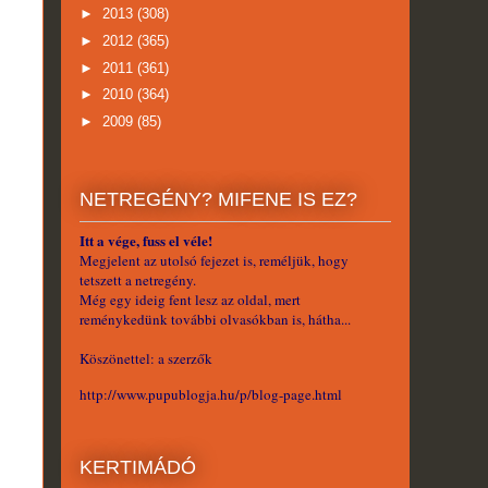
►
2013
(308)
►
2012
(365)
►
2011
(361)
►
2010
(364)
►
2009
(85)
NETREGÉNY? MIFENE IS EZ?
Itt a vége, fuss el véle!
Megjelent az utolsó fejezet is, reméljük, hogy
tetszett a netregény.
Még egy ideig fent lesz az oldal, mert
reménykedünk további olvasókban is, hátha...
Köszönettel: a szerzők
http://www.pupublogja.hu/p/blog-page.html
KERTIMÁDÓ