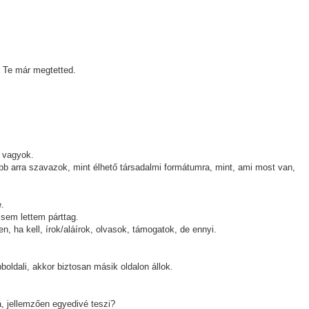
 Te már megtetted.
ó vagyok.
bb arra szavazok, mint élhető társadalmi formátumra, mint, ami most van,
e.
t sem lettem párttag.
n, ha kell, írok/aláírok, olvasok, támogatok, de ennyi.
oldali, akkor biztosan másik oldalon állok.
, jellemzően egyedivé teszi?