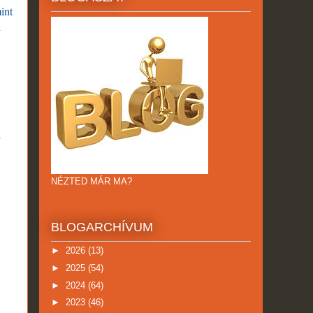
int
a
i
NÉZTED MÁR MA?
BLOGARCHÍVUM
►
2026
(13)
►
2025
(54)
►
2024
(64)
►
2023
(46)