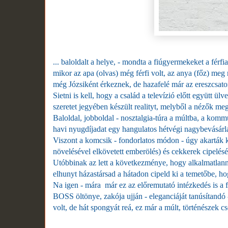
... baloldalt a helye, - mondta a fiúgyermekeket a fé
mikor az apa (olvas) még férfi volt, az anya (főz) meg
még Józsiként érkeznek, de hazafelé már az ereszcsato
Sietni is kell, hogy a család a televízió előtt együtt ülv
szeretet jegyében készült realityt, melyből a nézők me
Baloldal, jobboldal - nosztalgia-túra a múltba, a kom
havi nyugdíjadat egy hangulatos hétvégi nagybevásárlás
Viszont a komcsik - fondorlatos módon - úgy akarták ki
növelésével elkövetett emberölés) és cekkerek cipelésév
Utóbbinak az lett a következménye, hogy alkalmatlanná
elhunyt házastársad a hátadon cipeld ki a temetőbe, h
Na igen - mára már ez az előremutató intézkedés is a f
BOSS öltönye, zakója ujján - eleganciáját tanúsítandó
volt, de hát spongyát reá, ez már a múlt, történészek c