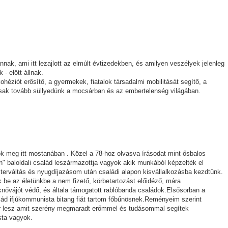
ak, ami itt lezajlott az elmúlt évtizedekben, és amilyen veszélyek jelenleg
- előtt állnak.
 kohéziót erősítő, a gyermekek, fiatalok társadalmi mobilitását segítő, a
 csak tovább süllyedünk a mocsárban és az embertelenség világában.
k meg itt mostanában . Közel a 78-hoz olvasva írásodat mint ősbalos
" baloldali család leszármazottja vagyok akik munkából képzelték el
zterváltás és nyugdíjazásom után családi alapon kisvállalkozásba kezdtünk.
ek be az életünkbe a nem fizető, körbetartozást előidéző, mára
nővájót védő, és általa támogatott rablóbanda családok.Elsősorban a
alád ifjúkommunista bitang fiát tartom főbűnösnek.Reményeim szerint
r lesz amit szerény megmaradt erőmmel és tudásommal segítek
sta vagyok.