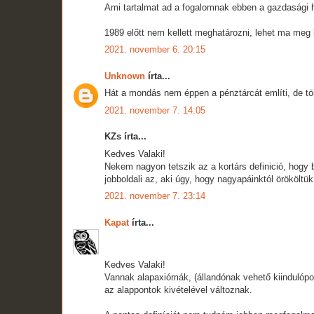
Ami tartalmat ad a fogalomnak ebben a gazdasági
1989 előtt nem kellett meghatározni, lehet ma meg 
2021. november 6. 20:15
Unknown
írta...
Hát a mondás nem éppen a pénztárcát említi, de tö
2021. november 7. 14:05
KZs írta...
Kedves Valaki!
Nekem nagyon tetszik az a kortárs definició, hogy b
jobboldali az, aki úgy, hogy nagyapáinktól örököltük
2021. november 7. 23:14
Kapat
írta...
Kedves Valaki!
Vannak alapaxiómák, (állandónak vehető kiindulópo
az alappontok kivételével változnak.