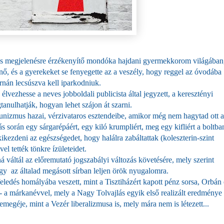
rfias megjelenésre érzékenyítő mondóka hajdani gyermekkorom világában
 nő, és a gyerekeket se fenyegette az a veszély, hogy reggel az óvodába
rnán lecsúszva kell iparkodniuk.
e élvezhesse a neves jobboldali publicista által jegyzett, a keresztényi
gtanulhatják, hogyan lehet szájon át szarni.
munizmus hazai, vérzivataros esztendeibe, amikor még nem hagytad ott a
 során egy sárgarépáért, egy kiló krumpliért, meg egy kifliért a boltba
kezdeni az egészségedet, hogy halálra zabáltattak (koleszterin-szint
el tették tönkre ízületeidet.
 váltál az előremutató jogszabályi változás követésére, mely szerint
ogy az általad megásott sírban leljen örök nyugalomra.
eledés homályába veszett, mint a Tisztiházért kapott pénz sorsa, Orbán 
 - a márkanévvel, mely a Nagy Tolvajlás egyik első realizált eredménye
semegéje, mint a Vezér liberalizmusa is, mely mára nem is létezett...