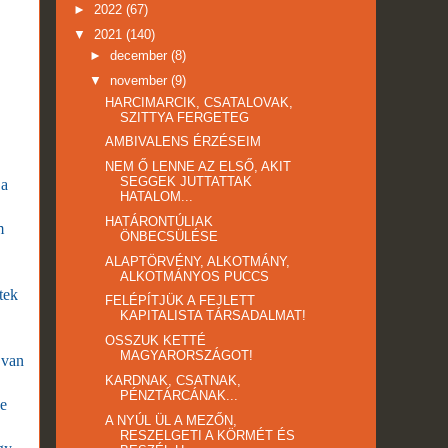
►
2022
(67)
▼
2021
(140)
►
december
(8)
▼
november
(9)
HARCIMARCIK, CSATALOVAK,
SZITTYA FERGETEG
AMBIVALENS ÉRZÉSEIM
NEM Ő LENNE AZ ELSŐ, AKIT
SEGGEK JUTTATTAK
 a
HATALOM...
HATÁRONTÚLIAK
m
ÖNBECSÜLÉSE
ALAPTÖRVÉNY, ALKOTMÁNY,
ALKOTMÁNYOS PUCCS
tek
FELÉPÍTJÜK A FEJLETT
KAPITALISTA TÁRSADALMAT!
OSSZUK KETTÉ
MAGYARORSZÁGOT!
 van
KARDNAK, CSATNAK,
PÉNZTÁRCÁNAK...
be
A NYÚL ÜL A MEZŐN,
RESZELGETI A KÖRMÉT ÉS