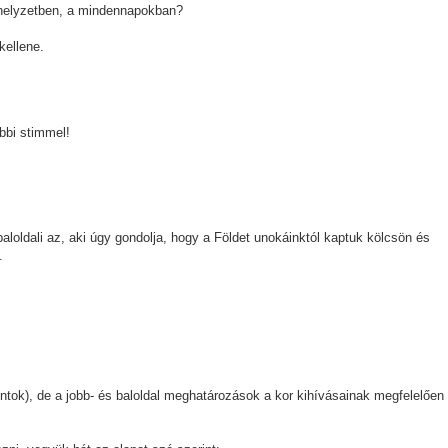
 helyzetben, a mindennapokban?
kellene.
bbi stimmel!
aloldali az, aki úgy gondolja, hogy a Földet unokáinktól kaptuk kölcsön és
.
ntok), de a jobb- és baloldal meghatározások a kor kihívásainak megfelelően