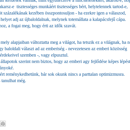
lyan kérdések vannak, mint együttérzel-e a nincstelenekkel, akarod-e, ho
arsz-e tisztességes munkáért tisztességes bért, helytelennek tartod-e,
t százalékának kezében összpontosuljon - ha ezekre igen a válaszod,
helyet adj az újbaloldalnak, melynek totemállata a kalapácsfejű cápa.
oz, a fogai meg, hogy érti az idők szavát.
ely alapjaiban változtatta meg a világot, ha tetszik ez a világnak, ha 
gy baloldali választ ad az emberiség - nevezetesen az emberi közösség
 érdekeivel szemben -, vagy elpusztul.
 állapotok szerint nem biztos, hogy az emberi agy fejlődése képes lépés
tányoké.
ért reménykedhetünk, bár sok okunk nincs a parttalan optimizmusra.
s tanulhat még.