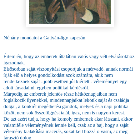
Néhány mondatot a Gattyán-ügy kapcsán.
Értem én, hogy az emberek általában valós vagy vélt elvárásokhoz
igazodnak.
Elsősorban saját viszonyítási csoportjuk a mérvadó, annak normái
írják elő a helyes gondolkodást azok számára, akik nem
rendelkeznek saját - jobb esetben jól kiérlelt - véleménnyel egy
adott társadalmi, egyben politikai kérdésről.
Márpedig az emberek jelentős része hétköznapjaiban nem
foglalkozik ilyenekkel, mindennapjaikat lekötik saját és családja
dolgai, a konkrét megélhetési gondok, melyek és a napi politika
között nem sok összefüggést talál, igaz, nem is nagyon keresi.
De azt azért tudja, hogy ha komoly embernek akar látszani, akkor
valamiféle véleményének lennie kell, csak az a baj, hogy a saját
vélemény kialakítása macerás, sokat kell hozzá olvasni, az meg
fárasztó dolog.