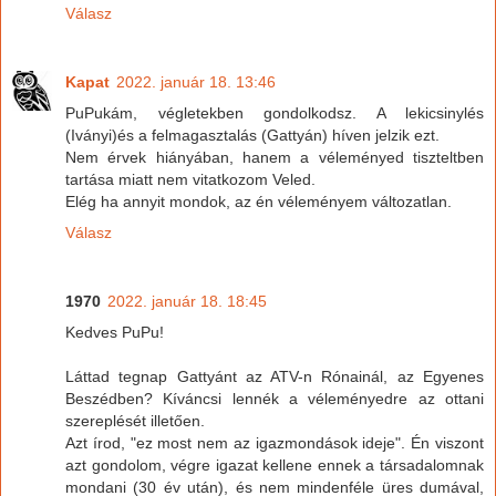
Válasz
Kapat
2022. január 18. 13:46
PuPukám, végletekben gondolkodsz. A lekicsinylés
(Iványi)és a felmagasztalás (Gattyán) híven jelzik ezt.
Nem érvek hiányában, hanem a véleményed tiszteltben
tartása miatt nem vitatkozom Veled.
Elég ha annyit mondok, az én véleményem változatlan.
Válasz
1970
2022. január 18. 18:45
Kedves PuPu!
Láttad tegnap Gattyánt az ATV-n Rónainál, az Egyenes
Beszédben? Kíváncsi lennék a véleményedre az ottani
szereplését illetően.
Azt írod, "ez most nem az igazmondások ideje". Én viszont
azt gondolom, végre igazat kellene ennek a társadalomnak
mondani (30 év után), és nem mindenféle üres dumával,