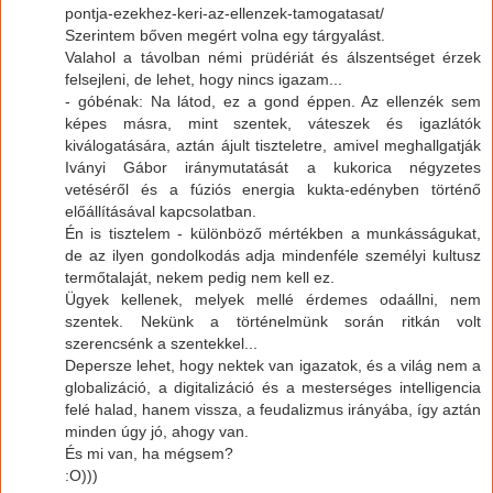
pontja-ezekhez-keri-az-ellenzek-tamogatasat/
Szerintem bőven megért volna egy tárgyalást.
Valahol a távolban némi prüdériát és álszentséget érzek
felsejleni, de lehet, hogy nincs igazam...
- góbénak: Na látod, ez a gond éppen. Az ellenzék sem
képes másra, mint szentek, váteszek és igazlátók
kiválogatására, aztán ájult tiszteletre, amivel meghallgatják
Iványi Gábor iránymutatását a kukorica négyzetes
vetéséről és a fúziós energia kukta-edényben történő
előállításával kapcsolatban.
Én is tisztelem - különböző mértékben a munkásságukat,
de az ilyen gondolkodás adja mindenféle személyi kultusz
termőtalaját, nekem pedig nem kell ez.
Ügyek kellenek, melyek mellé érdemes odaállni, nem
szentek. Nekünk a történelmünk során ritkán volt
szerencsénk a szentekkel...
Depersze lehet, hogy nektek van igazatok, és a világ nem a
globalizáció, a digitalizáció és a mesterséges intelligencia
felé halad, hanem vissza, a feudalizmus irányába, így aztán
minden úgy jó, ahogy van.
És mi van, ha mégsem?
:O)))