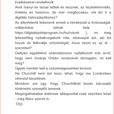
kvalitásaival rendelkezik.
Amit Iványi és társai tettek és tesznek, az tiszteletreméltó,
értékes és hasznos, de már megbocsáss, mit ért ő a
digitális hálózatépítéshez?
Az ellenfeleink felismerik ennek a kérdésnek a fontosságát,
milliárdokat tolnak bele (
https://digitalisjoletprogram.hu/hu/rolunk ), mi meg
lekezelőleg nyilatkozgatunk róla, elzavarjuk azt, aki ért
hozzá és felkínálja szövetségét, hova vezet ez az út -
szerinted?
Gattyán egyébként számtalanszor nyilatkozott már arról,
hogy nem kívánja Orbán rendszerét támogatni, mi kell
még?
Ügyek mentén kell a szövetségeseinket keresni.
Ha Churchill nem ezt teszi, lehet, hogy ma Londonban
németül beszélnek.
Mondom ezt úgy, hogy Churchillnél kevés károsabb
történelmi szereplőt ismerek.
Megingathatatlan doktriner állásponttal csak veszíteni lehet
- még Marx szerint is.
:O)))