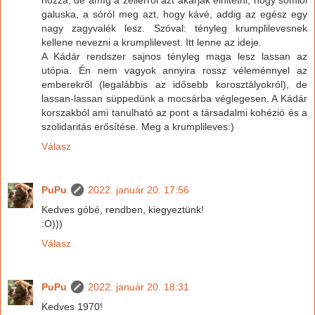
galuska, a sóról meg azt, hogy kávé, addig az egész egy
nagy zagyvalék lesz. Szóval: tényleg krumplilevesnek
kellene nevezni a krumplilevest. Itt lenne az ideje.
A Kádár rendszer sajnos tényleg maga lesz lassan az
utópia. Én nem vagyok annyira rossz véleménnyel az
emberekről (legalábbis az idősebb korosztályokról), de
lassan-lassan süppedünk a mocsárba véglegesen. A Kádár
korszakból ami tanulható az pont a társadalmi kohézió és a
szolidaritás erősítése. Meg a krumplileves:)
Válasz
PuPu
2022. január 20. 17:56
Kedves góbé, rendben, kiegyeztünk!
:O)))
Válasz
PuPu
2022. január 20. 18:31
Kedves 1970!