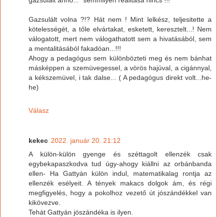
Gazsulált volna ?!? Hát nem ! Mint lelkész, teljesitette a
kötelességét, a tőle elvártakat, esketett, keresztelt...! Nem
válogatott, mert nem válogathatott sem a hivatásából, sem
a mentalitásából fakadóan...!!!
Ahogy a pedagógus sem különbözteti meg és nem bánhat
másképpen a szemüvegessel, a vörös hajúval, a cigánnyal,
a kékszemüvel, i tak dalse... ( A pedagógus direkt volt...he-
he)
Válasz
kekec
2022. január 20. 21:12
A külön-külön gyenge és széttagolt ellenzék csak
egybekapaszkodva tud úgy-ahogy kiállni az orbánbanda
ellen- Ha Gattyán külön indul, matematikalag rontja az
ellenzék esélyeit. A tények makacs dolgok ám, és régi
megfigyelés, hogy a pokolhoz vezető út jószándékkel van
kikövezve.
Tehát Gattyán jószándéka is ilyen.