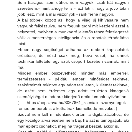
Sem haragos, sem dühös nem vagyok, csak hát nagyon
szeretném,- mint ahogy te is - azt látni, hogy a jövő talán
jobb lesz, mint a mai viszonyok - ránk férne nagyon.
A baj többek között az, hogy a világ új kihívásaira nem
vagyunk felkészülve, nem fogunk tudni mit kezdeni azzal a
helyzettel, melyben a munkaerő jelentős része feleslegessé
válik a mesterséges intelligencia és a robotok térhódítása
miatt.
Ebben nagy segítséget adhatna az emberi kapcsolatok
erősítése, de nézd csak meg, hova vezet, ha ennek
technikai feltételei egy szűk csoport kezében vannak, mint
ma.
Minden ember összevethető minden más emberrel,
természetesen - például emberi minőségét tekintve,
szakértelmét tekintve egy adott területen, küllemét tekintve,
de azért nem érdemes egy adott területen kimagasló
személyiséget mindenre kiterjedő orákulumnak nyilvánítani.
( https://nepszava.hu/3067861_zsenialis-szornyetegek--
remes-emberek-is-alkothatnak-kiemelkedo-muveket )
Szóval nem kell mindenkinek érteni a digitalizációhoz, de
egy közelgő árvíz esetén nem baj, ha azt is támogatjuk, aki
már épített csónakot, még ha trágárul beszél, akkor is.
Kossuth például előszeretettel hajkurászta a férjes