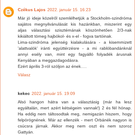
Czékus Lajos
2022. január 15. 16:23
Már jó ideje közelről szemlélhetjük a Stockholm-szindróma
sajátos megnyilvánulását kis hazánkban, miszerint egy
aljas választási szisztémának köszönhetően 2/3-nak
kikiáltott tömeg hajbókol- és x-el - fogva tartóinak.
Lima-szindróma jelenség kialakulására - a kisemmizett
'alattvalók' iránti együttérzésre - a mi rablóbandánknál
annyi esély van, mint egy fagyálló folyadék árusnak
Kenyában a meggazdagodásra.
Ezért április 3-ról szóljon az ének.....
Válasz
kekec
2022. január 15. 19:09
Alsó hangon hátra van a választásig (már ha lesz
egyáltalán, mert azért kétségeim vannak!) 2 és fél hónap.
Ha eddig nem táltosodtak meg, nemigazán hiszem, hogy
felpörögnének. Már az ellenzék - mert Orbánék nagyon is
csúcsra járnak. Akkor meg nem oszt és nem szoroz
Gattyán.