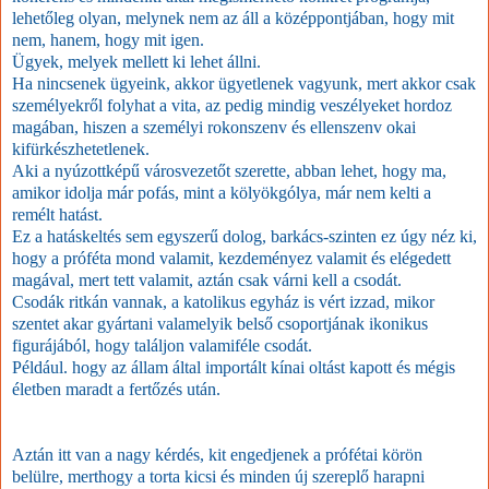
lehetőleg olyan, melynek nem az áll a középpontjában, hogy mit
nem, hanem, hogy mit igen.
Ügyek, melyek mellett ki lehet állni.
Ha nincsenek ügyeink, akkor ügyetlenek vagyunk, mert akkor csak
személyekről folyhat a vita, az pedig mindig veszélyeket hordoz
magában, hiszen a személyi rokonszenv és ellenszenv okai
kifürkészhetetlenek.
Aki a nyúzottképű városvezetőt szerette, abban lehet, hogy ma,
amikor idolja már pofás, mint a kölyökgólya, már nem kelti a
remélt hatást.
Ez a hatáskeltés sem egyszerű dolog, barkács-szinten ez úgy néz ki,
hogy a próféta mond valamit, kezdeményez valamit és elégedett
magával, mert tett valamit, aztán csak várni kell a csodát.
Csodák ritkán vannak, a katolikus egyház is vért izzad, mikor
szentet akar gyártani valamelyik belső csoportjának ikonikus
figurájából, hogy találjon valamiféle csodát.
Például. hogy az állam által importált kínai oltást kapott és mégis
életben maradt a fertőzés után.
Aztán itt van a nagy kérdés, kit engedjenek a prófétai körön
belülre, merthogy a torta kicsi és minden új szereplő harapni