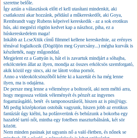
szeretne belőle.
Így aztán a választások előtt el kell utasítani mindenkit, aki
csatlakozni akar hozzánk, például a műkereskedőt, aki Goya,
Rembrandt vagy Rubens képeivel kereskedik - az a sok erotikus
hús, aki megnézi rögtön kedvet kap a nászhoz, piha, ez a
húskereskedelem maga!
Inkább az LcseXtük című filmmel kellene kereskednie, az erényes
témával foglalkozik (Dögöljön meg Gyurcsány...) mégha kurvák is
készítették, nagy műgonddal.
Megjelent ez a Gattyán is, hát el is zavartuk mindjárt a sóhajba,
erkölcstelen állat az ilyen, mondja az összes erkölcsös szemforgató,
akik közül egy sincs, aki ne látott volna pornót.
Anno a videokölcsönzőből kérte ki a kazettát és ha még lenne
ilyen, ma is odajárna.
De persze meg lenne a véleménye a boltosról, aki nem méltó arra,
hogy megossza velünk véleményét és pénzét az ingyenes
fogamzásgátló, betét és tamponosztásról, hiszen az is pin@ügy.
Mi pedig középkorian ostobák vagyunk, hiszen jobb az erotikus
fantáziát úgy kiélni, ha pofánverünk és behúzunk a bokorba egy
hazafelé tartó nőt, mintha egy fotelben maszturbálnánk, két sör
között.
Nem minden pasinak jut ugyanis nő a való életben, és nőnek se