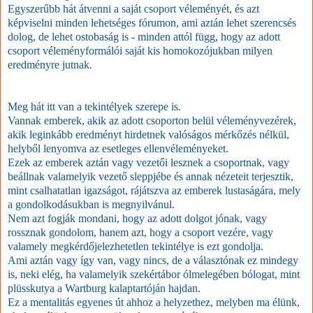
Egyszerűbb hát átvenni a saját csoport véleményét, és azt
képviselni minden lehetséges fórumon, ami aztán lehet szerencsés
dolog, de lehet ostobaság is - minden attól függ, hogy az adott
csoport véleményformálói saját kis homokozójukban milyen
eredményre jutnak.
Meg hát itt van a tekintélyek szerepe is.
Vannak emberek, akik az adott csoporton belül véleményvezérek,
akik leginkább eredményt hirdetnek valóságos mérkőzés nélkül,
helyből lenyomva az esetleges ellenvéleményeket.
Ezek az emberek aztán vagy vezetői lesznek a csoportnak, vagy
beállnak valamelyik vezető sleppjébe és annak nézeteit terjesztik,
mint csalhatatlan igazságot, rájátszva az emberek lustaságára, mely
a gondolkodásukban is megnyilvánul.
Nem azt fogják mondani, hogy az adott dolgot jónak, vagy
rossznak gondolom, hanem azt, hogy a csoport vezére, vagy
valamely megkérdőjelezhetetlen tekintélye is ezt gondolja.
Ami aztán vagy így van, vagy nincs, de a választónak ez mindegy
is, neki elég, ha valamelyik szekértábor ólmelegében bólogat, mint
plüsskutya a Wartburg kalaptartóján hajdan.
Ez a mentalitás egyenes út ahhoz a helyzethez, melyben ma élünk,