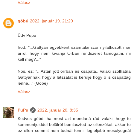
Válasz
góbé
2022. január 19. 21:29
Üdv Pupu !
Irod: "...Gattyán egyébként számtalanszor nyilatkozott már
arról, hogy nem kívánja Orbán rendszerét támogatni, mi
kell még?..."
Nos, ez: "...Aztán jött orrbán és csapata...Valaki szólhatna
Gattyánnak, hogy a látszatát is kerülje hogy ő is csapattag
lenne..." (Góbé)
Válasz
PuPu
2022. január 20. 8:35
Kedves góbé, ha most azt mondaná rád valaki, hogy te
kommentjeiddel belülről bomlasztod az ellenzéket, akkor te
ez ellen semmit nem tudnál tenni, legfeljebb mosolyognál