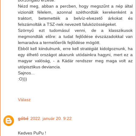
Nézd meg, abban a percben, hogy megszűnt a nép által
vizionált félelem, azonnal széthordták kerekenként a
traktort, betemették a belvíz-elvezető árkokat és
felszámolták a TSZ-nek nevezett faluközösségeket.
Szörnyű ezt tudomásul venni, de a klasszikusok
megmondták előre: a tudat fejlődése évszázadokkal van
lemaradva a termelőerők fejlődése mögött.
Ebből kell kiindulnunk, erre kell stratégiát kidolgoznunk, ha
egy élhető országot akarunk utódainkra hagyni, mert ez a
magyar valóság, - a Kádár rendszer meg maga volt az
utópisztikus deviancia.
Sajnos...
:O)))
Válasz
góbé
2022. január 20. 9:22
Kedves PuPu !