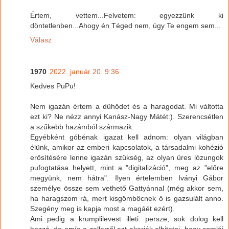
Értem, vettem...Felvetem: egyezzünk ki
döntetlenben...Ahogy én Téged nem, úgy Te engem sem...
Válasz
1970
2022. január 20. 9:36
Kedves PuPu!
Nem igazán értem a dühödet és a haragodat. Mi váltotta
ezt ki? Ne nézz annyi Kanász-Nagy Mátét:). Szerencsétlen
a szűkebb hazámból származik.
Egyébként góbénak igazat kell adnom: olyan világban
élünk, amikor az emberi kapcsolatok, a társadalmi kohézió
erősítésére lenne igazán szükség, az olyan üres lózungok
pufogtatása helyett, mint a "digitalizáció", meg az "előre
megyünk, nem hátra". Ilyen értelemben Iványi Gábor
személye össze sem vethető Gattyánnal (még akkor sem,
ha haragszom rá, mert kisgömböcnek ő is gazsulált anno.
Szegény meg is kapja most a magáét ezért).
Ami pedig a krumplilevest illeti: persze, sok dolog kell
hozzá, de amíg a zellerről azt akarják elhitetni, hogy somlói