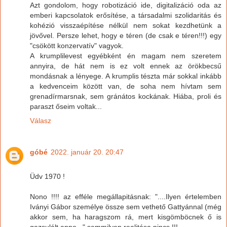
Azt gondolom, hogy robotizáció ide, digitalizáció oda az
emberi kapcsolatok erősítése, a társadalmi szolidaritás és
kohézió visszaépítése nélkül nem sokat kezdhetünk a
jövővel. Persze lehet, hogy e téren (de csak e téren!!!) egy
"csökött konzervatív" vagyok.
A krumplilevest egyébként én magam nem szeretem
annyira, de hát nem is ez volt ennek az örökbecsű
mondásnak a lényege. A krumplis tészta már sokkal inkább
a kedvenceim között van, de soha nem hívtam sem
grenadírmarsnak, sem gránátos kockának. Hiába, proli és
paraszt őseim voltak...
Válasz
góbé
2022. január 20. 20:47
Üdv 1970 !
Nono !!!! az efféle megállapitásnak: "....Ilyen értelemben
Iványi Gábor személye össze sem vethető Gattyánnal (még
akkor sem, ha haragszom rá, mert kisgömböcnek ő is
gazsulált anno..." semmilyen realitása nincs !!!