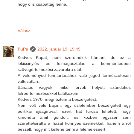
hogy ő is csapattag lenne...
Válasz
PuPu
2022. január 19. 19:49
Kedves Kapat, nem szeretnélek bántani, de ez a
lekicsinylés és felmagasztalás a kommentedben
szövegértelmezési zavarokra utal.
A véleményed fenntartásához való jogod természetesen
változatlan...
Bánatos vagyok, mikor érvek helyett szándékos
félreértelmezésekkel találkozom.
Kedves 1970, megnéztem a beszélgetést.
Nem volt vele bajom, egy üzletember beszélgetett egy
politikai újságíróval, ezért hát furcsa lehetett, hogy
kimondta amit gondolt, és közben egyszer sem
szerette/siratta a hazát könnyes szemekkel, hanem arról
beszélt, hogy mit kellene tenni a felemeléséért.