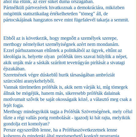
ahol ma élünk, az ezer süket duma országában.
Pártnélküli pártvezérek hivatkoznak a demokráciára, miközben
mögöttük statisztikailag értékelhetetlen "tömeg" áll, de
pártocskájának hangzatos neve mint fügefalevél takarja a semmit.
Ebből az is következik, hogy megnőtt a személyek szerepe,
merthogy némelyiket személyiségnek azért nem mondanám.
Ezzel párhuzamosan eltűntek a politikából az ügyek, eltűnt az
ideológia is, helyette olyan próféták üres szavai hülyítik a népet,
akik unják már a sáskák szárított tevetrágyán pirítását a sivatagi
éjszakában.
Szeretnének végre dúskeblű hurik társaságában ambróziát
szürcsölni aranykehelyből.
Vannak türelmetlen próféták is, akik nem várják ki, míg tömegek
állnak be mögéjük, hanem más, sikeresebb próféták dalainak
motívumait szővik be saját okosságaik közé, a választó meg csak a
fejét fogja.
Merthogy mindegyikük tagja a Próféták Szövetségének, mely célul
tűzte a régi vallás porig rombolását - igazodj ki hát rajta, melyikük
gondolja ezt komolyan?
Persze egyszerűbb lenne, ha a Prófétaszövetkezetnek lenne
koherens és mindenki által megismerhető konkrét programja,