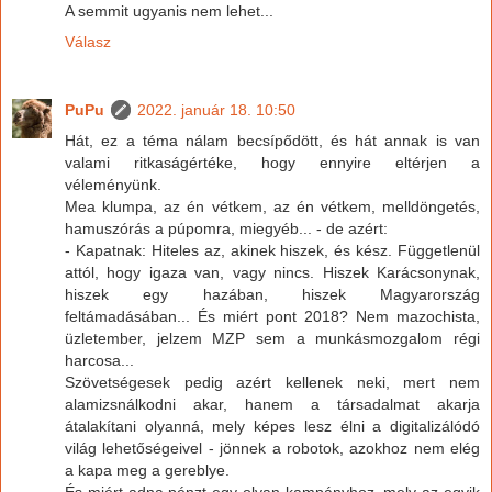
A semmit ugyanis nem lehet...
Válasz
PuPu
2022. január 18. 10:50
Hát, ez a téma nálam becsípődött, és hát annak is van
valami ritkaságértéke, hogy ennyire eltérjen a
véleményünk.
Mea klumpa, az én vétkem, az én vétkem, melldöngetés,
hamuszórás a púpomra, miegyéb... - de azért:
- Kapatnak: Hiteles az, akinek hiszek, és kész. Függetlenül
attól, hogy igaza van, vagy nincs. Hiszek Karácsonynak,
hiszek egy hazában, hiszek Magyarország
feltámadásában... És miért pont 2018? Nem mazochista,
üzletember, jelzem MZP sem a munkásmozgalom régi
harcosa...
Szövetségesek pedig azért kellenek neki, mert nem
alamizsnálkodni akar, hanem a társadalmat akarja
átalakítani olyanná, mely képes lesz élni a digitalizálódó
világ lehetőségeivel - jönnek a robotok, azokhoz nem elég
a kapa meg a gereblye.