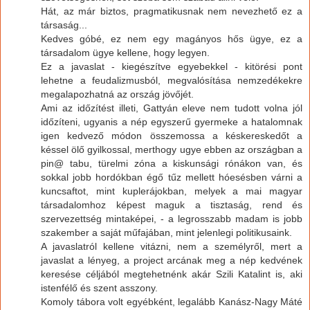
Hát, az már biztos, pragmatikusnak nem nevezhető ez a
társaság...
Kedves góbé, ez nem egy magányos hős ügye, ez a
társadalom ügye kellene, hogy legyen.
Ez a javaslat - kiegészítve egyebekkel - kitörési pont
lehetne a feudalizmusból, megvalósítása nemzedékekre
megalapozhatná az ország jövőjét.
Ami az időzítést illeti, Gattyán eleve nem tudott volna jól
időzíteni, ugyanis a nép egyszerű gyermeke a hatalomnak
igen kedvező módon összemossa a késkereskedőt a
késsel ölő gyilkossal, merthogy ugye ebben az országban a
pin@ tabu, türelmi zóna a kiskunsági rónákon van, és
sokkal jobb hordókban égő tűz mellett hóesésben várni a
kuncsaftot, mint kuplerájokban, melyek a mai magyar
társadalomhoz képest maguk a tisztaság, rend és
szervezettség mintaképei, - a legrosszabb madam is jobb
szakember a saját műfajában, mint jelenlegi politikusaink.
A javaslatról kellene vitázni, nem a személyről, mert a
javaslat a lényeg, a project arcának meg a nép kedvének
keresése céljából megtehetnénk akár Szili Katalint is, aki
istenfélő és szent asszony.
Komoly tábora volt egyébként, legalább Kanász-Nagy Máté