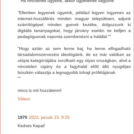
""Ha nincsenek ügyeink, akkor ügyetlenek vagyunk""
"Ellenben legyenek ügyeink, például legyen ingyenes az
internet-hozzáférés minden magyar településen, adjunk
számítógépet minden gyerek kezébe, dolgozzunk ki
digitális tananyagokat, hogy járvány esetén ne kelljen a
pedagógusnak naponta szembenézni a halállal.""
"Hogy aztán az sem lenne baj, ha lenne elfogadható
társadalomszervezési ideológiánk, de ez már valóban az
utópia kategóriájába sorolható egy olyan országban, ahol a
nincstelen cigány és a fagyhalál előtt álló nyugdíjas
büszkén választja a legnagyobb tolvajt prófétájának.
""
nincs is mit hozzátenni!
Válasz
1970
2022. január 15. 9:25
Kedves Kapat!