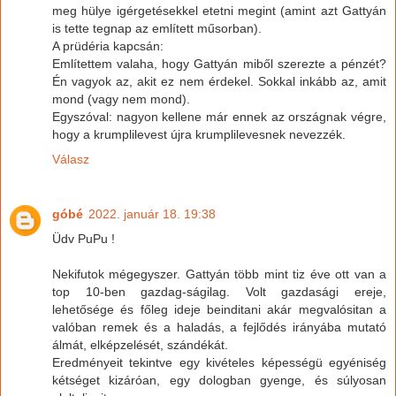
meg hülye igérgetésekkel etetni megint (amint azt Gattyán
is tette tegnap az említett műsorban).
A prüdéria kapcsán:
Említettem valaha, hogy Gattyán miből szerezte a pénzét?
Én vagyok az, akit ez nem érdekel. Sokkal inkább az, amit
mond (vagy nem mond).
Egyszóval: nagyon kellene már ennek az országnak végre,
hogy a krumplilevest újra krumplilevesnek nevezzék.
Válasz
góbé
2022. január 18. 19:38
Üdv PuPu !
Nekifutok mégegyszer. Gattyán több mint tiz éve ott van a
top 10-ben gazdag-ságilag. Volt gazdasági ereje,
lehetősége és főleg ideje beinditani akár megvalósitan a
valóban remek és a haladás, a fejlődés irányába mutató
álmát, elképzelését, szándékát.
Eredményeit tekintve egy kivételes képességü egyéniség
kétséget kizáróan, egy dologban gyenge, és súlyosan