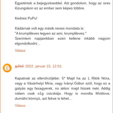
Egyetértek a bejegyzéseddel. Azt gondolom, hogy az üres
lózungokon ez az ember sem képes többre.
Kedves PuPu!
Kádárnak volt egy másik neves mondata is:
"A krumplileves legyen az ami, krumplileves."
Szerintem napjainkban ezen kellene inkább nagyon
elgondolkodni...
Válasz
góbé
2022. január 15. 12:01
Kapatnak az ellenőrzőjébe: 5* Majd ha az L Ritók Nóra,
vagy a Vásárhelyi Miria, vagy Iványi Gábor szól, hogy ez a
gatyás egy faxagyerek, no akkor majd hiszek neki. Addig
nálam csak o1g csicskája. Hogy is mondta Moldova:
dumálni könnyü, azt fekve is lehet...
Válasz