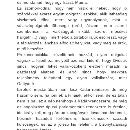
és mondanád, hogy egy frászt, Mama.
És szomorkodnál, hogy nem hiszik el neked, hogy jó
szándékkal akarsz együtt dolgozni azokkal, akik láthatólag
viszketnek tőled, mert vagy ugyanolyanok, mint a
választópolgárok többsége (prűd, álszent, nem szeret
szembenézni a valósággal, inkább szeret meséket
hallgatni...) vagy , mert féltik a tortából rájuk eső részt, vagy
a táplálkozási láncban elfoglalt helyüket, vagy meg se értik,
miről beszélsz.
Prekoncepciókkal közelítenek hozzád, olyan dolgokat
vágnak a fejedhez, melyből azonnal kiderül, hogy lövésük
sincs, hogyan lehet vállalkozóként életben maradni a
gazdasági életben, és arról sincs, hogy mekkora
teljesítmény felépíteni egy olyan vállalkozást, mint
Gattyáné.
Errefelé mostanában nem lesz Kádár-rendszer, de még
hasomló sem, ha jönnek a kínaiak, akkor sem, de ez talán
nem is baj, ez a nép nemhogy a Kádár-rendszerre, de még
az angolszász típusú parlamentáris rendszerre is éretlen,
ide király kell, meg párduc-kacagányok, lovas bandériumok,
hősinek hazudott történelem, tizenkilencedik századi
külsőségek, és az a jóleső kis félelem, a bizonytalanság
borzongató érzése.