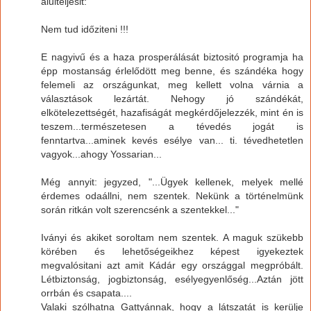
alulteljesit:
Nem tud időziteni !!!
E nagyivű és a haza prosperálását biztositó programja ha
épp mostanság érlelődött meg benne, és szándéka hogy
felemeli az országunkat, meg kellett volna várnia a
választások lezártát. Nehogy jó szándékát,
elkötelezettségét, hazafiságát megkérdőjelezzék, mint én is
teszem...természetesen a tévedés jogát is
fenntartva...aminek kevés esélye van... ti. tévedhetetlen
vagyok...ahogy Yossarian...
Még annyit: jegyzed, "...Ügyek kellenek, melyek mellé
érdemes odaállni, nem szentek. Nekünk a történelmünk
során ritkán volt szerencsénk a szentekkel..."
Iványi és akiket soroltam nem szentek. A maguk szükebb
körében és lehetőségeikhez képest igyekeztek
megvalósitani azt amit Kádár egy országgal megpróbált.
Létbiztonság, jogbiztonság, esélyegyenlőség...Aztán jött
orrbán és csapata....
Valaki szólhatna Gattyánnak, hogy a látszatát is kerülje