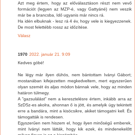
Azt meg értem, hogy az előválasztáson részt nem vevő
formációt (legyen az MZP-é, vagy Gattyáné) nem veszik
már be a brancsba, Idő ugyanis már nincs rá.
Ha idén elbuknak - lesz rá 4 év, hogy vele is kiegyezzenek.
De most felettébb rossz az időzítése.
Válasz
1970
2022. január 21. 9:09
Kedves góbé!
Ne légy már ilyen dühös, nem bántottam Iványi Gábort;
mostanában kifejezetten megkedveltem, mert egyszerűen
olyan szemét és aljas módon bánnak vele, hogy az minden
határon túlmegy.
A "gazsulálást" nem a keresztelésre értem, inkább arra az
SzDSz-es akolra, ahonnan ő is jött, és amelyik úgy tekintett
erre a bandára, mint a kisöcsikre, akiket támogatni kell. És
támogatták is rendesen.
Egyszerűen nem hiszem el, hogy ilyen minőségű emberek,
mint Iványi nem látták, hogy kik ezek, és mindenekelőtt
milyen figura is ez a kisgömböc.