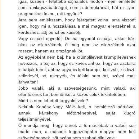
Igaz, közben - felettébb sajnálatos módon - nem említette
sem a világszabadságot, sem a demokráciát, hát ez ilyen
pragmatikus fazon, mit tegyünk?
Arra sem emlékszem, hogy ígérgetett volna, arra viszont
igen, hogy mi a hozzáállása a mai magyar ellenzéknek a
kérdéshez: adj pénzt és kussolj.
Vagy csináld egyedül! De ha egyedül csinálja, akkor kárt
okoz az ellenzéknek, ő meg nem az ellenzéknek akar
rosszat, hanem az országnak jót.
Az egyébként nem baj, ha a krumplilevest krumplilevesnek
nevezzük, a baj az, hogy ez kevés ahhoz, hogy az asztalra
is tudjuk tenni, ahhoz ugyanis kell krumpli, kell zsír, kis liszt,
zellerlevél, só, miegyéb, és tálalni sem árt, szóval csak
árnyaltan!
Jobb valaki, aki a szövetségesünk, mint valaki, aki
ellenfelének tart bennünket a közös célok tekintetében.
Miért is nem lehetett tárgyalni vele?
Nekünk Kanász-Nagy Málé kell, a nemlétező pártjával,
annak kártékony előtörténetével, saját kiugró
teljesítményével.
Ő mondja meg, hogy ennek a formációbak a valódi self
made man, a második leggazdagabb magyar nem kell
szövetségesnek, sőt szóba sem szabad állni vele.