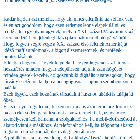
mindnek áll a zászló, a pótcselekvés is lehet szükséglet.
Kádár hajdan azt mondta, hogy aki nincs ellenünk, az velünk van,
és én azt gondolom, hogy ezen érdemes lenne elspekulálni, és
mellé állni egy olyan ügynek, mely a XXI. század Magyarországát
szeretné letéríteni jelenlegi, középkorinak mondható pályájáról.
Hogy legyen végre vége a XX. század első felének Amerikáját
idéző maffiauralomnak, a bigott álszeméremnek, és próféták
politizálásának.
Ellenben legyenek ügyeink, például legyen ingyenes az internet-
hozzáférés minden magyar településen, adjunk számítógépet
minden gyerek kezébe, dolgozzunk ki digitális tananyagokat, hogy
járvány esetén ne kelljen a pedagógusnak naponta szembenézni a
halállal.
Ezek ügyek, ezek hoznának társadalmi hasznot, akárki is találja ki
őket.
És ezer ilyen ügy lenne, hiszem már ma is az internethez fordulsz,
ha az erkélyeden paradicsomot akarsz termelni - igaz, ma még
személyesen kell bemenni a szolgáltatóhoz, ha mobil-előfizetésed át
akarod vinni a másikhoz, és telefonálnod kell, ha időpontot akarsz
foglalni a fodrászodnál, de a világ nem áll meg.
A politikának se kellene leragadni a királyválasztás kérdéskörénél,