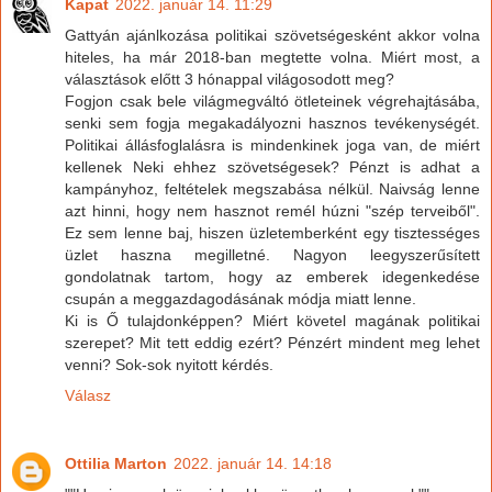
Kapat
2022. január 14. 11:29
Gattyán ajánlkozása politikai szövetségesként akkor volna
hiteles, ha már 2018-ban megtette volna. Miért most, a
választások előtt 3 hónappal világosodott meg?
Fogjon csak bele világmegváltó ötleteinek végrehajtásába,
senki sem fogja megakadályozni hasznos tevékenységét.
Politikai állásfoglalásra is mindenkinek joga van, de miért
kellenek Neki ehhez szövetségesek? Pénzt is adhat a
kampányhoz, feltételek megszabása nélkül. Naivság lenne
azt hinni, hogy nem hasznot remél húzni "szép terveiből".
Ez sem lenne baj, hiszen üzletemberként egy tisztességes
üzlet haszna megilletné. Nagyon leegyszerűsített
gondolatnak tartom, hogy az emberek idegenkedése
csupán a meggazdagodásának módja miatt lenne.
Ki is Ő tulajdonképpen? Miért követel magának politikai
szerepet? Mit tett eddig ezért? Pénzért mindent meg lehet
venni? Sok-sok nyitott kérdés.
Válasz
Ottilia Marton
2022. január 14. 14:18