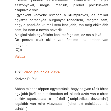
asszonyokat, mégis imádjuk, jóllehet politikusként
csapnivaló volt.
Egyébként kedvenc levesen a krumplileves, és amikor
egyszer serpenyős burgonyát rendeltem, megtanultam,
hogy a paprikás krumpli sem lesz jobb, tán még előkelőbb
sem, ha nem a nevén nevezik.
A digitalizáció egyébként konkrét fogalom, ez ma a jövő.
De persze csak akkor van értelme, ha ember van
mögötte...
:O)))
Válasz
1970
2022. január 20. 20:24
Kedves PuPu!
Abban mindenképpen egyetértünk, hogy nagyon ránk férne
egy jobb jövő, és e tekintetben mi, akinek azért van e téren
pozitív tapasztalata a múltból ("utópisztikus deviancia")
legalább van mire visszautalni (lehet ezt másképpen is
csinálni).