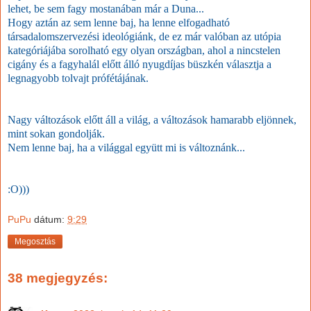
lehet, be sem fagy mostanában már a Duna...
Hogy aztán az sem lenne baj, ha lenne elfogadható
társadalomszervezési ideológiánk, de ez már valóban az utópia
kategóriájába sorolható egy olyan országban, ahol a nincstelen
cigány és a fagyhalál előtt álló nyugdíjas büszkén választja a
legnagyobb tolvajt prófétájának.
Nagy változások előtt áll a világ, a változások hamarabb eljönnek,
mint sokan gondolják.
Nem lenne baj, ha a világgal együtt mi is változnánk...
:O)))
PuPu
dátum:
9:29
Megosztás
38 megjegyzés: