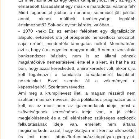
És miért adna pénzt egy olyan kampányhoz, mely az egyik
elmaradott társadalmat egy másik elmaradottal váltaná fel?
Miért fogadod el jobban a noname, semmiből jött jelöltet
annál, akinek múltbéli tevékenysége legalább
értelmezhető? Sok-sok nyitott kérdés, valóban...
- 1970 -nek: Ez az ember felépített egy digitalizáción
alapuló, évtizedek óta jól prosperáló nemzetközi hálózatot,
saját erőből, mindenféle támogatás nélkül. Mondhatnám
azt is, hogy ő az egyetlen magyar multi, ő nem a szocialista
bankrendszer bázisán, nem is az állami pénzek
magántőkévé nemesítésével érte el a sikert, és hát ha az
bűn, hogy azzal kereskedett, amire kereslet volt, akkor újra
kell fogalmazni a kapitalista társadalomról kialakított
nézeteinket. Ezzel szembe áll a véleményed a
képességeiről. Szerintem tévedsz.
Ami meg a krumplilevest illeti, a magam részéről nem
szoktam másnak nevezni, de a politikához pragmatizmus is
kell, és ez most nem az igazmondások ideje, most a
szövetségesek keresésének ideje van, a jó célok
megjelölésének és a cél eléréséhez szükséges eszközök
felkutatásának ideje van, emellett nem ártana
megismerkedni azzal, hogy Gattyán mit kért az ellenzéktől
és mit nem. https://forbes.hu/uzlet/gattyan-gyorgy-ot-