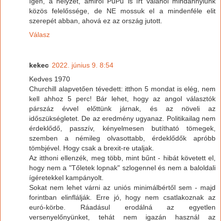
Igen, a helyzet, amiről PuPu is írt valahol mindannyiunk
közös felelőssége, de NE mossuk el a mindenféle elit
szerepét abban, ahová ez az ország jutott.
Válasz
kekec
2022. június 9. 8:54
Kedves 1970
Churchill alapvetően tévedett: itthon 5 mondat is elég, nem
kell ahhoz 5 perc! Bár lehet, hogy az angol választók
párszáz évvel előttünk járnak, és az növeli az
időszükségletet. De az eredmény ugyanaz. Politikailag nem
érdeklődő, passzív, kényelmesen butítható tömegek,
szemben a némileg olvasottabb, érdeklődők apróbb
tömbjével. Hogy csak a brexit-re utaljak.
Az itthoni ellenzék, meg több, mint bűnt - hibát követett el,
hogy nem a "Tőletek lopnak" szlogennel és nem a baloldali
ígéretekkel kampányolt.
Sokat nem lehet várni az uniós minimálbértől sem - majd
forintban elinflálják. Erre jó, hogy nem csatlakoznak az
euró-körbe. Ráadásul erodálná az egyetlen
versenyelőnyünket, tehát nem igazán használ az