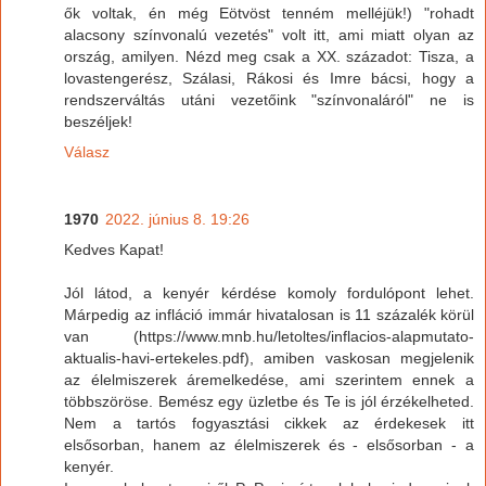
ők voltak, én még Eötvöst tenném melléjük!) "rohadt
alacsony színvonalú vezetés" volt itt, ami miatt olyan az
ország, amilyen. Nézd meg csak a XX. századot: Tisza, a
lovastengerész, Szálasi, Rákosi és Imre bácsi, hogy a
rendszerváltás utáni vezetőink "színvonaláról" ne is
beszéljek!
Válasz
1970
2022. június 8. 19:26
Kedves Kapat!
Jól látod, a kenyér kérdése komoly fordulópont lehet.
Márpedig az infláció immár hivatalosan is 11 százalék körül
van (https://www.mnb.hu/letoltes/inflacios-alapmutato-
aktualis-havi-ertekeles.pdf), amiben vaskosan megjelenik
az élelmiszerek áremelkedése, ami szerintem ennek a
többszöröse. Bemész egy üzletbe és Te is jól érzékelheted.
Nem a tartós fogyasztási cikkek az érdekesek itt
elsősorban, hanem az élelmiszerek és - elsősorban - a
kenyér.