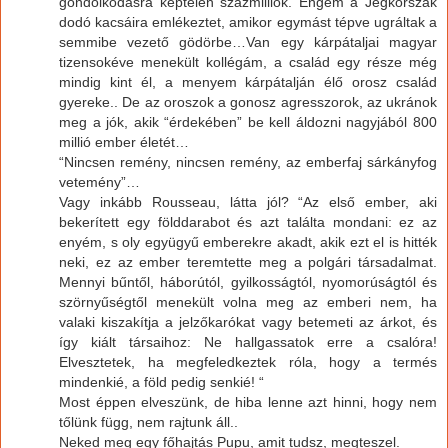
gondolkodásra képtelen százmilliók. Engem a Jégkorszak
dodó kacsáira emlékeztet, amikor egymást tépve ugráltak a
semmibe vezető gödörbe…Van egy kárpátaljai magyar
tizensokéve menekült kollégám, a család egy része még
mindig kint él, a menyem kárpátalján élő orosz család
gyereke.. De az oroszok a gonosz agresszorok, az ukránok
meg a jók, akik “érdekében” be kell áldozni nagyjából 800
millió ember életét…
“Nincsen remény, nincsen remény, az emberfaj sárkányfog
vetemény”…
Vagy inkább Rousseau, látta jól? “Az első ember, aki
bekerített egy földdarabot és azt találta mondani: ez az
enyém, s oly együgyű emberekre akadt, akik ezt el is hitték
neki, ez az ember teremtette meg a polgári társadalmat.
Mennyi bűntől, háborútól, gyilkosságtól, nyomorúságtól és
szörnyűségtől menekült volna meg az emberi nem, ha
valaki kiszakítja a jelzőkarókat vagy betemeti az árkot, és
így kiált társaihoz: Ne hallgassatok erre a csalóra!
Elvesztetek, ha megfeledkeztek róla, hogy a termés
mindenkié, a föld pedig senkié! “
Most éppen elveszünk, de hiba lenne azt hinni, hogy nem
tőlünk függ, nem rajtunk áll..
Neked meg egy főhajtás Pupu, amit tudsz, megteszel.