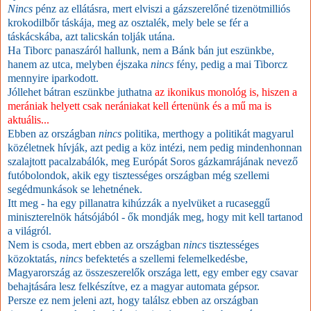
Nincs
pénz az ellátásra, mert elviszi a gázszerelőné tizenötmilliós
krokodilbőr táskája, meg az osztalék, mely bele se fér a
táskácskába, azt talicskán tolják utána.
Ha Tiborc panaszáról hallunk, nem a Bánk bán jut eszünkbe,
hanem az utca, melyben éjszaka
nincs
fény, pedig a mai Tiborcz
mennyire iparkodott.
Jóllehet bátran eszünkbe juthatna
az ikonikus monológ is, hiszen a
merániak helyett csak nerániakat kell értenünk és a mű ma is
aktuális...
Ebben az országban
nincs
politika, merthogy a politikát magyarul
közéletnek hívják, azt pedig a köz intézi, nem pedig mindenhonnan
szalajtott pacalzabálók, meg Európát Soros gázkamrájának nevező
futóbolondok, akik egy tisztességes országban még szellemi
segédmunkások se lehetnének.
Itt meg - ha egy pillanatra kihúzzák a nyelvüket a rucaseggű
miniszterelnök hátsójából - ők mondják meg, hogy mit kell tartanod
a világról.
Nem is csoda, mert ebben az országban
nincs
tisztességes
közoktatás,
nincs
befektetés a szellemi felemelkedésbe,
Magyarország az összeszerelők országa lett, egy ember egy csavar
behajtására lesz felkészítve, ez a magyar automata gépsor.
Persze ez nem jeleni azt, hogy találsz ebben az országban