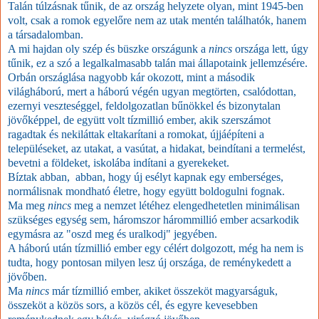
Talán túlzásnak tűnik, de az ország helyzete olyan, mint 1945-ben
volt, csak a romok egyelőre nem az utak mentén találhatók, hanem
a társadalomban.
A mi hajdan oly szép és büszke országunk a
nincs
országa lett, úgy
tűnik, ez a szó a legalkalmasabb talán mai állapotaink jellemzésére.
Orbán országlása nagyobb kár okozott, mint a második
világháború, mert a háború végén ugyan megtörten, csalódottan,
ezernyi veszteséggel, feldolgozatlan bűnökkel és bizonytalan
jövőképpel, de együtt volt tízmillió ember, akik szerszámot
ragadtak és nekiláttak eltakarítani a romokat, újjáépíteni a
településeket, az utakat, a vasútat, a hidakat, beindítani a termelést,
bevetni a földeket, iskolába indítani a gyerekeket.
Bíztak abban, abban, hogy új esélyt kapnak egy emberséges,
normálisnak mondható életre, hogy együtt boldogulni fognak.
Ma meg
nincs
meg a nemzet létéhez elengedhetetlen minimálisan
szükséges egység sem, háromszor hárommillió ember acsarkodik
egymásra az "oszd meg és uralkodj" jegyében.
A háború után tízmillió ember egy célért dolgozott, még ha nem is
tudta, hogy pontosan milyen lesz új országa, de reménykedett a
jövőben.
Ma
nincs
már tízmillió ember, akiket összeköt magyarságuk,
összeköt a közös sors, a közös cél, és egyre kevesebben