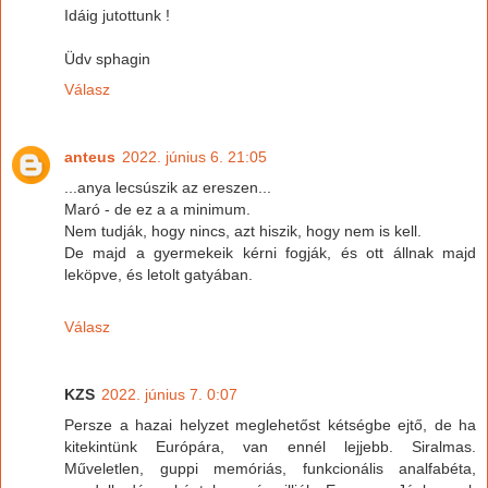
Idáig jutottunk !
Üdv sphagin
Válasz
anteus
2022. június 6. 21:05
...anya lecsúszik az ereszen...
Maró - de ez a a minimum.
Nem tudják, hogy nincs, azt hiszik, hogy nem is kell.
De majd a gyermekeik kérni fogják, és ott állnak majd
leköpve, és letolt gatyában.
Válasz
KZS
2022. június 7. 0:07
Persze a hazai helyzet meglehetőst kétségbe ejtő, de ha
kitekintünk Európára, van ennél lejjebb. Siralmas.
Műveletlen, guppi memóriás, funkcionális analfabéta,