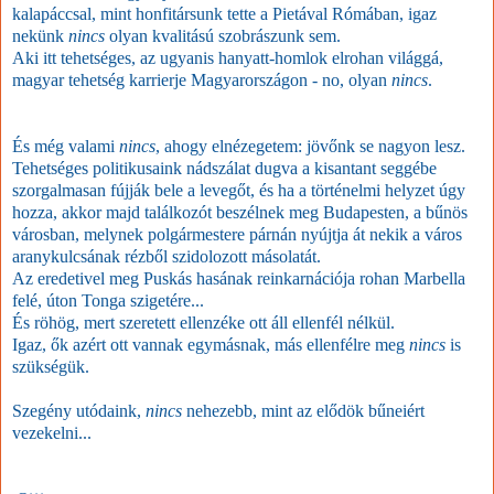
kalapáccsal, mint honfitársunk tette a Pietával Rómában, igaz
nekünk
nincs
olyan kvalitású szobrászunk sem.
Aki itt tehetséges, az ugyanis hanyatt-homlok elrohan világgá,
magyar tehetség karrierje Magyarországon - no, olyan
nincs
.
És még valami
nincs
, ahogy elnézegetem: jövőnk se nagyon lesz.
Tehetséges politikusaink nádszálat dugva a kisantant seggébe
szorgalmasan fújják bele a levegőt, és ha a történelmi helyzet úgy
hozza, akkor majd találkozót beszélnek meg Budapesten, a bűnös
városban, melynek polgármestere párnán nyújtja át nekik a város
aranykulcsának rézből szidolozott másolatát.
Az eredetivel meg Puskás hasának reinkarnációja rohan Marbella
felé, úton Tonga szigetére...
És röhög, mert szeretett ellenzéke ott áll ellenfél nélkül.
Igaz, ők azért ott vannak egymásnak, más ellenfélre meg
nincs
is
szükségük.
Szegény utódaink,
nincs
nehezebb, mint az elődök bűneiért
vezekelni...