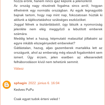
hozzá erőnk, hanem nincs igaz képünk a jelenünkről.
Az ország nagy részének fogalma sincs arról, hogyan
élhetnénk egy normális országban. Az egyik legnagyobb
bajnak tartom, hogy nap mint nap, fokozatosan húzták ki
alólunk a tájékoztatáshoz szükséges eszközöket.
Joggal félnek a tisztánlátástól, úgy látszik a nyomorúság
jelenléte nem elég meggyőző a lebutított emberek
számára.
Meddig lehet a hazug, képmutató malaszttal jóllakatni az
egyre inkább elszegényedett embereket?
Gátlástalan, hazug, aljas gazemberek martaléka lett az
országunk, ahol az emberség még elavult fogalomként sem
ismert. Úgy érzem, jelen esetben az elkeseredett
felháborodáson kívül nem tehetünk semmit.
Válasz
sphagin
2022. június 6. 16:04
Kedves PuPu
Csak egyet tudok érteni veled !