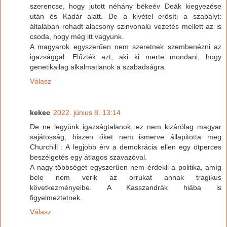
szerencse, hogy jutott néhány békeév Deák kiegyezése
után és Kádár alatt. De a kivétel erősíti a szabályt:
általában rohadt alacsony szinvonalú vezetés mellett az is
csoda, hogy még itt vagyunk.
A magyarok egyszerűen nem szeretnek szembenézni az
igazsággal. Elűzték azt, aki ki merte mondani, hogy
genetikailag alkalmatlanok a szabadságra.
Válasz
kekec
2022. június 8. 13:14
De ne legyünk igazságtalanok, ez nem kizárólag magyar
sajátosság, hiszen őket nem ismerve állapitotta meg
Churchill : A legjobb érv a demokrácia ellen egy ötperces
beszélgetés egy átlagos szavazóval.
A nagy többséget egyszerűen nem érdekli a politika, amíg
bele nem verik az orrukat annak tragikus
következményeibe. A Kasszandrák hiába is
figyelmeztetnek.
Válasz