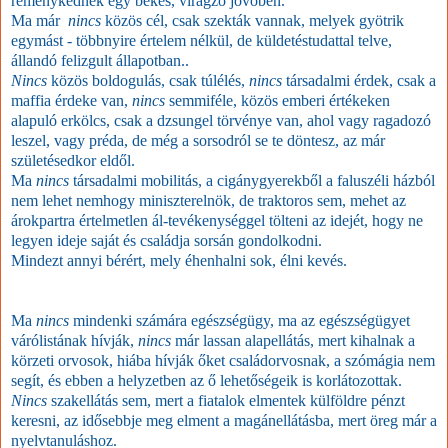
reménykednek egy békés, virágzó jövőben.
Ma már
nincs
közös cél, csak szekták vannak, melyek gyötrik
egymást - többnyire értelem nélkül, de küldetéstudattal telve,
állandó felizgult állapotban..
Nincs
közös boldogulás, csak túlélés,
nincs
társadalmi érdek, csak a
maffia érdeke van,
nincs
semmiféle, közös emberi értékeken
alapuló erkölcs, csak a dzsungel törvénye van, ahol vagy ragadozó
leszel, vagy préda, de még a sorsodról se te döntesz, az már
születésedkor eldől.
Ma
nincs
társadalmi mobilitás, a cigánygyerekből a faluszéli házból
nem lehet nemhogy miniszterelnök, de traktoros sem, mehet az
árokpartra értelmetlen ál-tevékenységgel tölteni az idejét, hogy ne
legyen ideje saját és családja sorsán gondolkodni.
Mindezt annyi bérért, mely éhenhalni sok, élni kevés.
Ma
nincs
mindenki számára egészségügy, ma az egészségügyet
várólistának hívják,
nincs
már lassan alapellátás, mert kihalnak a
körzeti orvosok, hiába hívják őket családorvosnak, a szómágia nem
segít, és ebben a helyzetben az ő lehetőségeik is korlátozottak.
Nincs
szakellátás sem, mert a fiatalok elmentek külföldre pénzt
keresni, az idősebbje meg elment a magánellátásba, mert öreg már a
nyelvtanuláshoz.