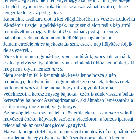
feltehetőleg azért, mert ha tengernagy akar lenni, mint példaképe,
aki előtt ugyan még a rókatáncot se abszolválhatta volna, ahhoz
tenger kellene, az pedig
nincs
.
Katonáink tisztikara előtt a két világháborúban is vesztes Ludovika
Akadémia tisztjei a példaképek,
nincs
senki előtt reális kép arról,
mit műveltünk megszállóként Ukrajnában, pedig ha lenne,
halkabbra vehetnénk mindenkit elítélő propagandánkat.
Jelnem errefelé
nincs
tájékoztatás sem, csak a nép hülyítése folyik,
de az ezerrel...
Nincs
türelmünk egymáshoz,
nincs
kultúránk,
nincs
toleranciánk,
csak a pudvás szittya dühünk van - mindenki üldöz bennünket, aki
meg nem, olyan nemzet
nincs
.
Nem sorolnám fel kiket utálunk, kevés lenne hozzá a gép
memóriája, de elvárnánk, hogy minket szeressenek, felnézzenek
ránk, mert
nincs
aki ne tudná, hogy mi vagyunk Európa
védelmezői, a kereszténység bajnokai, ezért is aduk vissza a baltás
keresztény bajnokot Azerbajdzsánnak, aki álmában lemészárolta a
csúf örmény muszlimot, vagy hogyis...
Az ország tele van szeméttel, a közterületeken lassan
nincs
valódi
művészeti értéket képviselő szobor a viacoloron, a kurzus iparosai
telecsinálták az országot giccsel, gagyival.
Ha valaki idejön telehányni az országot mulatozás címen, hát nehéz
sorsa lenne, ha egy olyan kvalitású szobor orrát akarná leverni