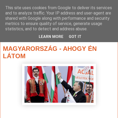
This site uses cookies from Google to deliver its services
and to analyze traffic. Your IP address and user-agent are
shared with Google along with performance and security
metrics to ensure quality of service, generate usage
statistics, and to detect and address abuse.
▼
LEARN MORE
GOT IT
2022. június 6., hétfő
MAGYARORSZÁG - AHOGY ÉN
LÁTOM