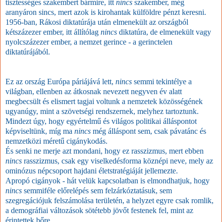
tisztességes szakembert bármire, itt
nincs
szakember, még
aranyáron sincs, mert azok is kirohantak külföldre pénzt keresni.
1956-ban, Rákosi diktatúrája után elmenekült az országból
kétszázezer ember, itt állítólag
nincs
diktatúra, de elmenekült vagy
nyolcszázezer ember, a nemzet gerince - a gerinctelen
diktatúrájából.
Ez az ország Európa páriájává lett,
nincs
semmi tekintélye a
világban, ellenben az átkosnak nevezett negyven év alatt
megbecsült és elismert tagjai voltunk a nemzetek közösségének
ugyanúgy, mint a szövetségi rendszernek, melyhez tartoztunk.
Mindezt úgy, hogy egyértelmű és világos politikai álláspontot
képviseltünk, míg ma
nincs
még álláspont sem, csak pávatánc és
nemzetközi méretű cigánykodás.
És senki ne merje azt mondani, hogy ez rasszizmus, mert ebben
nincs
rasszizmus, csak egy viselkedésforma köznépi neve, mely az
ominózus népcsoport hajdani életstratégiáját jellemezte.
Apropó cigányok - hát velük kapcsolatban is elmondhatjuk, hogy
nincs
semmiféle előrelépés sem felzárkóztatásuk, sem
szegregációjuk felszámolása területén, a helyzet egyre csak romlik,
a demográfiai változások sötétebb jövőt festenek fel, mint az
érintettek bőre.