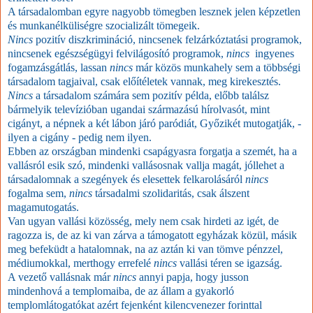
A társadalomban egyre nagyobb tömegben lesznek jelen képzetlen
és munkanélküliségre szocializált tömegeik.
Nincs
pozitív diszkrimináció, nincsenek felzárkóztatási programok,
nincsenek egészségügyi felvilágosító programok,
nincs
ingyenes
fogamzásgátlás, lassan
nincs
már közös munkahely sem a többségi
társadalom tagjaival, csak előítéletek vannak, meg kirekesztés.
Nincs
a társadalom számára sem pozitív példa, előbb találsz
bármelyik televízióban ugandai származású hírolvasót, mint
cigányt, a népnek a két lábon járó paródiát, Győzikét mutogatják, -
ilyen a cigány - pedig nem ilyen.
Ebben az országban mindenki csapágyasra forgatja a szemét, ha a
vallásról esik szó, mindenki vallásosnak vallja magát, jóllehet a
társadalomnak a szegények és elesettek felkarolásáról
nincs
fogalma sem,
nincs
társadalmi szolidaritás, csak álszent
magamutogatás.
Van ugyan vallási közösség, mely nem csak hirdeti az igét, de
ragozza is, de az ki van zárva a támogatott egyházak közül, másik
meg befeküdt a hatalomnak, na az aztán ki van tömve pénzzel,
médiumokkal, merthogy errefelé
nincs
vallási téren se igazság.
A vezető vallásnak már
nincs
annyi papja, hogy jusson
mindenhová a templomaiba, de az állam a gyakorló
templomlátogatókat azért fejenként kilencvenezer forinttal