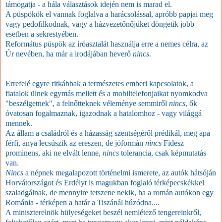
támogatja - a hála választások idején nem is marad el.
A püspökök el vannak foglalva a harácsoláss
al, apróbb papjai meg
vagy pedofilkodnak, vagy a házvezetőnőjüket döngetik jobb
esetben a sekrestyében.
Református püspök az íróasztalát használja erre a nemes célra, az
Úr nevében, ha már a irodájában heverő
nincs
.
Errefelé egyre ritkábbak a természetes emberi kapcsolatok, a
fiatalok ülnek egymás mellett és a mobiltelefonjaikat nyomkodva
"beszélgetnek", a felnőtteknek véleménye semmiről
nincs
, ők
óvatosan fogalmaznak, igazodnak a hatalomhoz - vagy világgá
mennek.
Az állam a családról és a házasság szentségéről prédikál, meg apa
férfi, anya lecsúszik az ereszen, de jóformán
nincs
Fidesz
prominens, aki ne elvált lenne,
nincs
tolerancia, csak képmutatás
van.
Nincs
a népnek megalapozott történelmi ismerete, az autók hátsóján
Horvátországot és Erdélyt is magukban foglaló térképecskékkel
szaladgálnak, de mennyire tetszene nekik, ha a román autókon egy
Románia - térképen a határ a Tiszánál húzódna....
A miniszterelnök hülyeségeket beszél nemlétező tengereinkről,