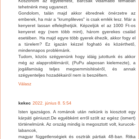
Köszönöm az egyetértést, bárcsak vidámabb témában
tehetnénk meg ugyanezt.
Gondolom, talán majd akkor ébrednek önérzetre az
emberek, ha már a "krumplileves" is csak emlék lesz. Már a
kenyeret lassan elfelejthetjük. Képzeljük el az 1000 Ft-os
kenyeret egy (nem több mint), három gyerekes család
esetében. Ha majd egyre több gyerek éhezik, akkor fogy el
a türelem? Ez igazán kézzel fogható és közérthető,
mindennapos problémánk.
Tudom, közös szégyenünk hogy idáig jutottunk és akkor
még az alapproblémáról, (PuPu alaposan kielemezte), a
jogállamiság teljes megsemmisítéséről, és annak
szégyenteljes hozadékairól nem is beszéltem.
Válasz
kekec
2022. június 8. 5:54
Isten igazságos. A románok után nekünk is kiosztott egy
kárpáti géniuszt.De egyébként erről szólt az egész (ismert)
történelmünk. Az ország mindig is megosztott volt, kurucok-
labancok,
magyar függetlenségiek és osztrák pártiak 48-ban. Ritka