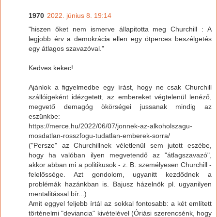
1970
2022. június 8. 19:14
"hiszen őket nem ismerve állapitotta meg Churchill : A
legjobb érv a demokrácia ellen egy ötperces beszélgetés
egy átlagos szavazóval."
Kedves kekec!
Ajánlok a figyelmedbe egy írást, hogy ne csak Churchill
szállóigeként idézgetett, az embereket végtelenül lenéző,
megvető demagóg ökörségei jussanak mindig az
eszünkbe:
https://merce.hu/2022/06/07/jonnek-az-alkoholszagu-
mosdatlan-rosszfogu-tudatlan-emberek-sorra/
("Persze" az Churchillnek véletlenül sem jutott eszébe,
hogy ha valóban ilyen megvetendő az "átlagszavazó",
akkor abban mi a politikusok - z. B. személyesen Churchill -
felelőssége. Azt gondolom, ugyanitt kezdődnek a
problémák hazánkban is. Bajusz házelnök pl. ugyanilyen
mentalitással bír...)
Amit eggyel feljebb írtál az sokkal fontosabb: a két említett
történelmi "deviancia" kivételével (Óriási szerencsénk, hogy